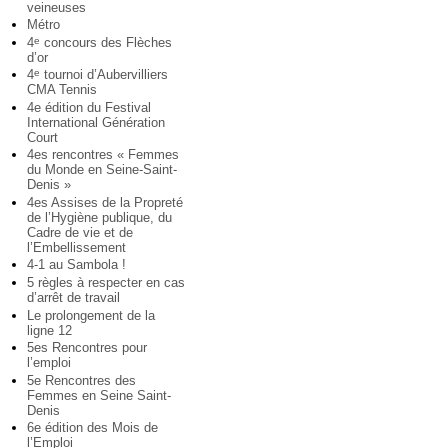
veineuses
Métro
4
concours des Flèches
e
d’or
4
tournoi d’Aubervilliers
e
CMA Tennis
4e édition du Festival
International Génération
Court
4es rencontres « Femmes
du Monde en Seine-Saint-
Denis »
4es Assises de la Propreté
de l’Hygiène publique, du
Cadre de vie et de
l’Embellissement
4-1 au Sambola !
5 règles à respecter en cas
d’arrêt de travail
Le prolongement de la
ligne 12
5es Rencontres pour
l’emploi
5e Rencontres des
Femmes en Seine Saint-
Denis
6e édition des Mois de
l’Emploi