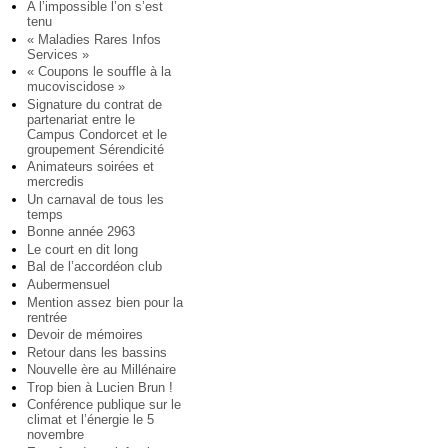
A l’impossible l’on s’est
tenu
« Maladies Rares Infos
Services »
« Coupons le souffle à la
mucoviscidose »
Signature du contrat de
partenariat entre le
Campus Condorcet et le
groupement Sérendicité
Animateurs soirées et
mercredis
Un carnaval de tous les
temps
Bonne année 2963
Le court en dit long
Bal de l’accordéon club
Aubermensuel
Mention assez bien pour la
rentrée
Devoir de mémoires
Retour dans les bassins
Nouvelle ère au Millénaire
Trop bien à Lucien Brun !
Conférence publique sur le
climat et l’énergie le 5
novembre