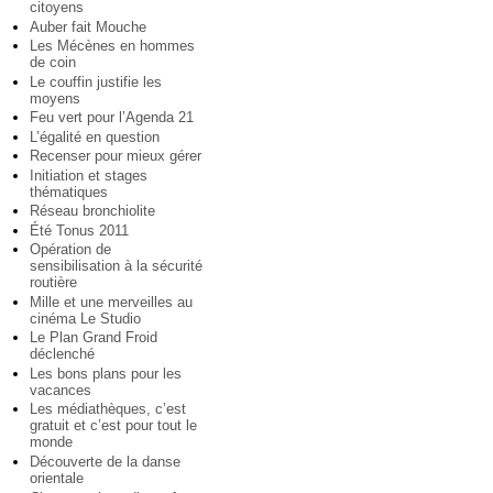
citoyens
Auber fait Mouche
Les Mécènes en hommes
de coin
Le couffin justifie les
moyens
Feu vert pour l’Agenda 21
L’égalité en question
Recenser pour mieux gérer
Initiation et stages
thématiques
Réseau bronchiolite
Été Tonus 2011
Opération de
sensibilisation à la sécurité
routière
Mille et une merveilles au
cinéma Le Studio
Le Plan Grand Froid
déclenché
Les bons plans pour les
vacances
Les médiathèques, c’est
gratuit et c’est pour tout le
monde
Découverte de la danse
orientale