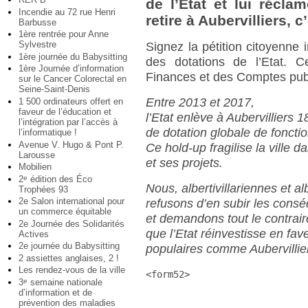
de l’Etat et lui récla
Incendie au 72 rue Henri
retire à Aubervilliers, c’
Barbusse
1ère rentrée pour Anne
Sylvestre
Signez la pétition citoyenne i
1ère journée du Babysitting
des dotations de l’Etat. C
1ère Journée d’information
Finances et des Comptes pub
sur le Cancer Colorectal en
Seine-Saint-Denis
Entre 2013 et 2017,
1 500 ordinateurs offert en
faveur de l’éducation et
l’Etat enlève à Aubervilliers 1
l’intégration par l’accès à
de dotation globale de fonct
l’informatique !
Avenue V. Hugo & Pont P.
Ce hold-up fragilise la ville 
Larousse
et ses projets.
Mobilien
2
édition des Éco
e
Nous, albertivillariennes et alb
Trophées 93
2e Salon international pour
refusons d’en subir les cons
un commerce équitable
et demandons tout le contrair
2e Journée des Solidarités
que l’Etat réinvestisse en fave
Actives
2e journée du Babysitting
populaires comme Aubervillie
2 assiettes anglaises, 2 !
Les rendez-vous de la ville
<form52>
3
semaine nationale
e
d’information et de
prévention des maladies