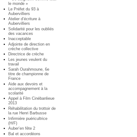
le monde »
Le Préfet du 93 à
Aubervilliers
Atelier d’écriture à
Aubervilliers
Solidarité pour les oubliés
des vacances
Inacceptable
Adjointe de direction en
crèche collective
Directrice de crèche
Les jeunes veulent du
travail
Sarah Ourahmoune, 6e
titre de championne de
France
Aide aux devoirs et
accompagnement à la
scolarité
Appel à Film Cinébanlieue
2013
Réhabilitation du trottoir de
la rue Henri Barbusse
Infirmière puéricultrice
(H/F)
Auber’en fête 2
Bal et accordéons