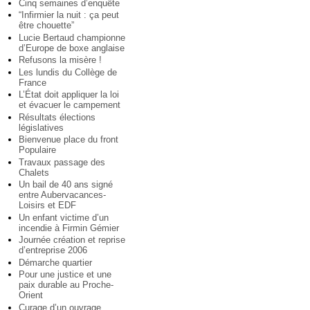
Cinq semaines d’enquête
“Infirmier la nuit : ça peut
être chouette”
Lucie Bertaud championne
d’Europe de boxe anglaise
Refusons la misère !
Les lundis du Collège de
France
L’État doit appliquer la loi
et évacuer le campement
Résultats élections
législatives
Bienvenue place du front
Populaire
Travaux passage des
Chalets
Un bail de 40 ans signé
entre Aubervacances-
Loisirs et EDF
Un enfant victime d’un
incendie à Firmin Gémier
Journée création et reprise
d’entreprise 2006
Démarche quartier
Pour une justice et une
paix durable au Proche-
Orient
Curage d’un ouvrage