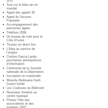
2011
Tout sur le bilan de mi-
mandat
Appel des appels 93
Appel du Secours
Populaire
Accompagnement des
personnes âgées
Téléthon 2006
Un bureau de vote pour la
Côte d’Ivoire
Thuram en direct live
L’Afpa au service de
l’emploi
Cristino Garcia Landy :
prochaines permanences
d’information
Cérémonie de la Journée
nationale de la Déportation
Inscription en maternelle
Wassila Redouane-Saïd-
Guerni forfait
Les Coulisses du Bâtiment
Nouveaux horaires au
centre nautique
Photos Fête des
associations et des
quartiers 2007