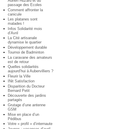
Adrien Huzard et du
passage des Ecoles
Comment affronter la
canicule
Les platanes sont
malades !
Infos Solidarité mois
d’Avril
La Cité artisanale
dynamise le quartier
Développement durable
Tournoi de Badminton
La caravane des amateurs
est de retour
Quelles solidarités
aujourd’hui à Aubervilliers ?
Fleurir la Ville
INit Satisfaction
Disparition du Docteur
Bernard Petit
Découverte des jardins
partagés
Grutage d’une antenne
GSM
Mise en place d’un
Pédibus
Votre « profil » d’internaute
Jeunes : vacances d’avril