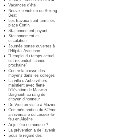
Vacances d’été
Nouvelle victoire du Boxing
Beat
Les travaux sont terminés
place Cottin
Stationnement payant
Stationnement et
circulation
Journée portes ouvertes à
l’Hôpital Avicenne
"L’emploi du temps actuel
est reconduit l’année
prochaine"
Contre la baisse des
moyens dans les collèges
La ville d’Aubervilliers
maintient avec fierté
l’élévation de Marwan
Barghouti au rang de
citoyen d’honneur
De Visu en visite à Mazier
Commémoration du 52ème
anniversaire du cessez-le-
feu en Algérie
Ai-je l’ère numérique ?
La prévention a de l’avenir
Sous le regard des