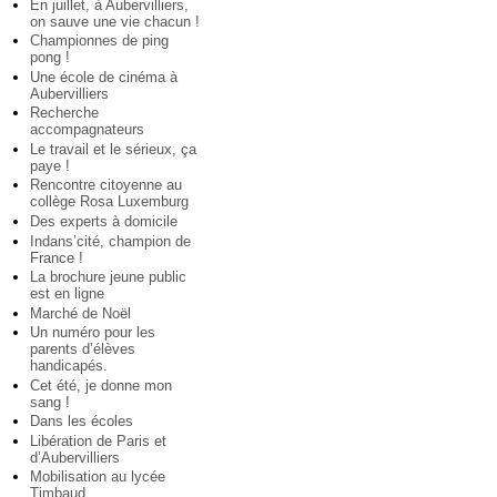
En juillet, à Aubervilliers,
on sauve une vie chacun !
Championnes de ping
pong !
Une école de cinéma à
Aubervilliers
Recherche
accompagnateurs
Le travail et le sérieux, ça
paye !
Rencontre citoyenne au
collège Rosa Luxemburg
Des experts à domicile
Indans’cité, champion de
France !
La brochure jeune public
est en ligne
Marché de Noël
Un numéro pour les
parents d’élèves
handicapés.
Cet été, je donne mon
sang !
Dans les écoles
Libération de Paris et
d’Aubervilliers
Mobilisation au lycée
Timbaud