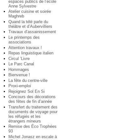
espaces publics de l’école
Anne Sylvestre
Atelier cuisine et soirée
Maghreb
Quand la télé parle du
théâtre et d’Aubervilliers
Travaux d’assainissement
Le printemps des
associations
Attention travaux !
Repas linguistique italien
Circul ’Livre
Le Parc Canal
Hommages
Bienvenue !
La fête du centre-ville
Proxi-emploi
Rejoignez Sol En Si
Concours des décorations
des fêtes de fin d’année
Transfert du traitement des
documents de voyage pour
les réfugiés et les
étrangers mineurs
Remise des Éco Trophées
93
Michel Jonasz en escale à