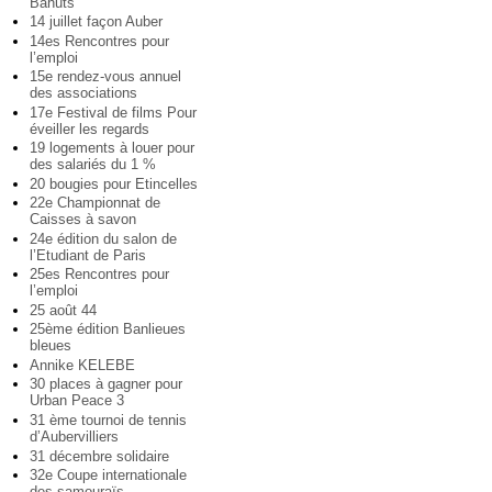
Bahuts
14 juillet façon Auber
14es Rencontres pour
l’emploi
15e rendez-vous annuel
des associations
17e Festival de films Pour
éveiller les regards
19 logements à louer pour
des salariés du 1 %
20 bougies pour Etincelles
22e Championnat de
Caisses à savon
24e édition du salon de
l’Etudiant de Paris
25es Rencontres pour
l’emploi
25 août 44
25ème édition Banlieues
bleues
Annike KELEBE
30 places à gagner pour
Urban Peace 3
31 ème tournoi de tennis
d’Aubervilliers
31 décembre solidaire
32e Coupe internationale
des samouraïs