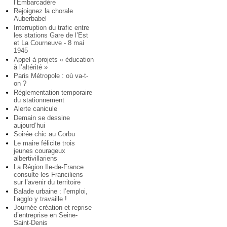
l’Embarcadère
Rejoignez la chorale
Auberbabel
Interruption du trafic entre
les stations Gare de l’Est
et La Courneuve - 8 mai
1945
Appel à projets « éducation
à l’altérité »
Paris Métropole : où va-t-
on ?
Réglementation temporaire
du stationnement
Alerte canicule
Demain se dessine
aujourd’hui
Soirée chic au Corbu
Le maire félicite trois
jeunes courageux
albertivillariens
La Région Ile-de-France
consulte les Franciliens
sur l’avenir du territoire
Balade urbaine : l’emploi,
l’agglo y travaille !
Journée création et reprise
d’entreprise en Seine-
Saint-Denis