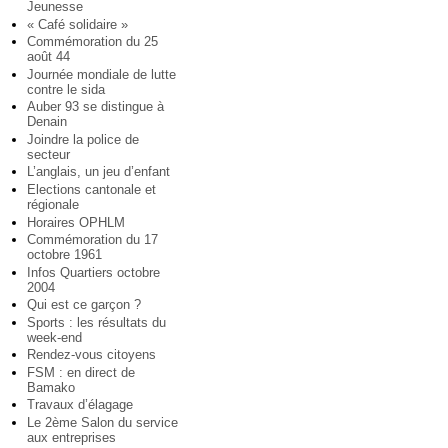
Jeunesse
« Café solidaire »
Commémoration du 25
août 44
Journée mondiale de lutte
contre le sida
Auber 93 se distingue à
Denain
Joindre la police de
secteur
L’anglais, un jeu d’enfant
Elections cantonale et
régionale
Horaires OPHLM
Commémoration du 17
octobre 1961
Infos Quartiers octobre
2004
Qui est ce garçon ?
Sports : les résultats du
week-end
Rendez-vous citoyens
FSM : en direct de
Bamako
Travaux d’élagage
Le 2ème Salon du service
aux entreprises