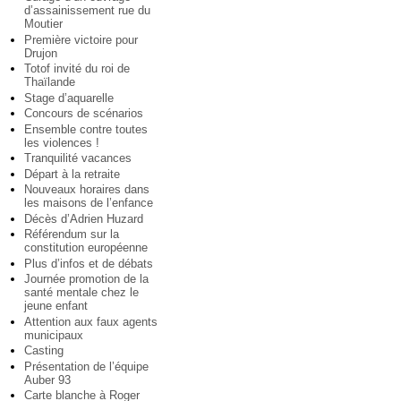
d’assainissement rue du
Moutier
Première victoire pour
Drujon
Totof invité du roi de
Thaïlande
Stage d’aquarelle
Concours de scénarios
Ensemble contre toutes
les violences !
Tranquilité vacances
Départ à la retraite
Nouveaux horaires dans
les maisons de l’enfance
Décès d’Adrien Huzard
Référendum sur la
constitution européenne
Plus d’infos et de débats
Journée promotion de la
santé mentale chez le
jeune enfant
Attention aux faux agents
municipaux
Casting
Présentation de l’équipe
Auber 93
Carte blanche à Roger