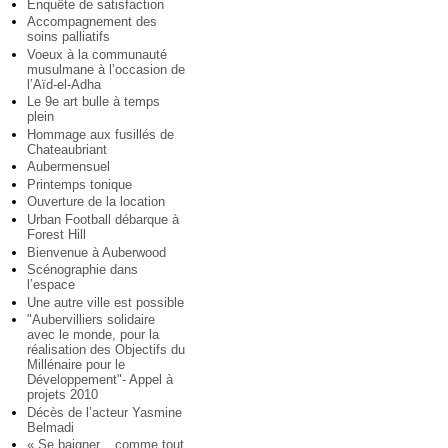
Enquête de satisfaction
Accompagnement des
soins palliatifs
Voeux à la communauté
musulmane à l’occasion de
l’Aïd-el-Adha
Le 9e art bulle à temps
plein
Hommage aux fusillés de
Chateaubriant
Aubermensuel
Printemps tonique
Ouverture de la location
Urban Football débarque à
Forest Hill
Bienvenue à Auberwood
Scénographie dans
l’espace
Une autre ville est possible
"Aubervilliers solidaire
avec le monde, pour la
réalisation des Objectifs du
Millénaire pour le
Développement"- Appel à
projets 2010
Décès de l’acteur Yasmine
Belmadi
« Se baigner... comme tout