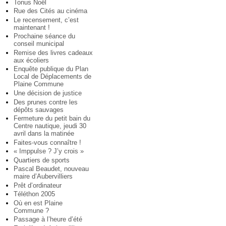
Tonus Noël
Rue des Cités au cinéma
Le recensement, c’est
maintenant !
Prochaine séance du
conseil municipal
Remise des livres cadeaux
aux écoliers
Enquête publique du Plan
Local de Déplacements de
Plaine Commune
Une décision de justice
Des prunes contre les
dépôts sauvages
Fermeture du petit bain du
Centre nautique, jeudi 30
avril dans la matinée
Faites-vous connaître !
« Imppulse ? J’y crois »
Quartiers de sports
Pascal Beaudet, nouveau
maire d’Aubervilliers
Prêt d’ordinateur
Téléthon 2005
Où en est Plaine
Commune ?
Passage à l’heure d’été