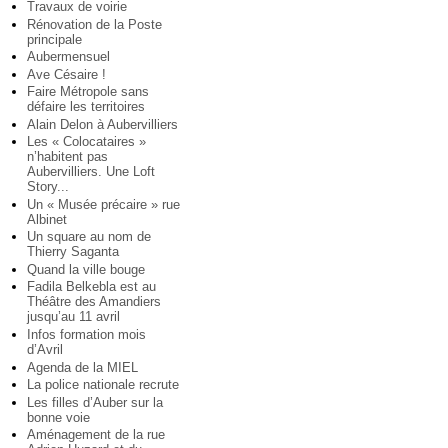
Travaux de voirie
Rénovation de la Poste
principale
Aubermensuel
Ave Césaire !
Faire Métropole sans
défaire les territoires
Alain Delon à Aubervilliers
Les « Colocataires »
n’habitent pas
Aubervilliers. Une Loft
Story...
Un « Musée précaire » rue
Albinet
Un square au nom de
Thierry Saganta
Quand la ville bouge
Fadila Belkebla est au
Théâtre des Amandiers
jusqu’au 11 avril
Infos formation mois
d’Avril
Agenda de la MIEL
La police nationale recrute
Les filles d’Auber sur la
bonne voie
Aménagement de la rue