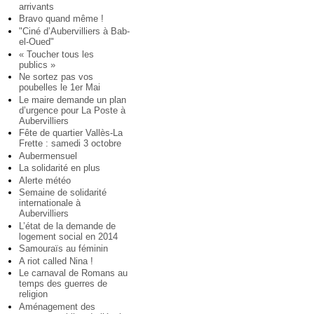
arrivants
Bravo quand même !
"Ciné d’Aubervilliers à Bab-
el-Oued"
« Toucher tous les
publics »
Ne sortez pas vos
poubelles le 1er Mai
Le maire demande un plan
d’urgence pour La Poste à
Aubervilliers
Fête de quartier Vallès-La
Frette : samedi 3 octobre
Aubermensuel
La solidarité en plus
Alerte météo
Semaine de solidarité
internationale à
Aubervilliers
L’état de la demande de
logement social en 2014
Samouraïs au féminin
A riot called Nina !
Le carnaval de Romans au
temps des guerres de
religion
Aménagement des