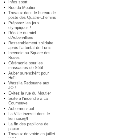
Infos sport
Rue du Moutier
Travaux dans le bureau de
poste des Quatre-Chemins
Préparez les jeux
olympiques !
Récolte du miel
d’Aubervilliers
Rassemblement solidaire
après l’attentat de Tunis
Incendie au Square des
Roses
Cérémonie pour les
massacres de Sétif
Auber surenchérit pour
Haïti
Wassila Redouane aux
JO !
Evitez la rue du Moutier
Suite à l’incendie à La
Courneuve
Aubermensuel
La Ville investit dans le
lien soci@l
La fin des papillons de
papier
Travaux de voirie en juillet