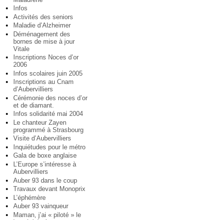
Infos
Activités des seniors
Maladie d’Alzheimer
Déménagement des
bornes de mise à jour
Vitale
Inscriptions Noces d’or
2006
Infos scolaires juin 2005
Inscriptions au Cnam
d’Aubervilliers
Cérémonie des noces d’or
et de diamant.
Infos solidarité mai 2004
Le chanteur Zayen
programmé à Strasbourg
Visite d’Aubervilliers
Inquiétudes pour le métro
Gala de boxe anglaise
L’Europe s’intéresse à
Aubervilliers
Auber 93 dans le coup
Travaux devant Monoprix
L’éphémère
Auber 93 vainqueur
Maman, j’ai « piloté » le