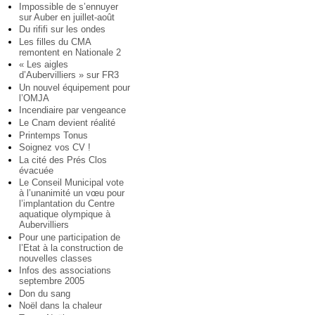
Impossible de s’ennuyer
sur Auber en juillet-août
Du rififi sur les ondes
Les filles du CMA
remontent en Nationale 2
« Les aigles
d’Aubervilliers » sur FR3
Un nouvel équipement pour
l’OMJA
Incendiaire par vengeance
Le Cnam devient réalité
Printemps Tonus
Soignez vos CV !
La cité des Prés Clos
évacuée
Le Conseil Municipal vote
à l’unanimité un vœu pour
l’implantation du Centre
aquatique olympique à
Aubervilliers
Pour une participation de
l’Etat à la construction de
nouvelles classes
Infos des associations
septembre 2005
Don du sang
Noël dans la chaleur