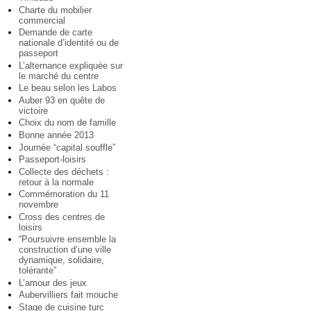
Charte du mobilier
commercial
Demande de carte
nationale d’identité ou de
passeport
L’alternance expliquée sur
le marché du centre
Le beau selon les Labos
Auber 93 en quête de
victoire
Choix du nom de famille
Bonne année 2013
Journée “capital souffle”
Passeport-loisirs
Collecte des déchets :
retour à la normale
Commémoration du 11
novembre
Cross des centres de
loisirs
“Poursuivre ensemble la
construction d’une ville
dynamique, solidaire,
tolérante”
L’amour des jeux
Aubervilliers fait mouche
Stage de cuisine turc