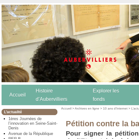
Histoire
Explorer les
Accueil
d’Aubervilliers
fonds
Accueil
>
Archives en ligne
>
10 ans d’Internet
>
L’act
L’actualité
1ères Journées de
Pétition contre la b
l’innovation en Seine-Saint-
Denis
Pour signer la pétitio
Avenue de la République
RER B