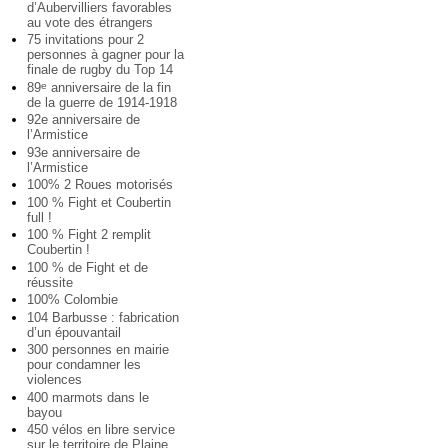
d’Aubervilliers favorables
au vote des étrangers
75 invitations pour 2
personnes à gagner pour la
finale de rugby du Top 14
89
anniversaire de la fin
e
de la guerre de 1914-1918
92e anniversaire de
l’Armistice
93e anniversaire de
l’Armistice
100% 2 Roues motorisés
100 % Fight et Coubertin
full !
100 % Fight 2 remplit
Coubertin !
100 % de Fight et de
réussite
100% Colombie
104 Barbusse : fabrication
d’un épouvantail
300 personnes en mairie
pour condamner les
violences
400 marmots dans le
bayou
450 vélos en libre service
sur le territoire de Plaine