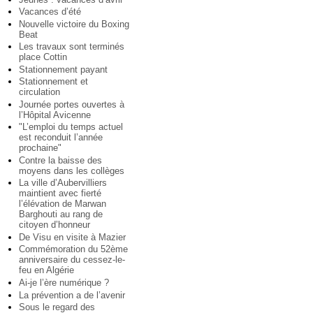
Vacances d’été
Nouvelle victoire du Boxing
Beat
Les travaux sont terminés
place Cottin
Stationnement payant
Stationnement et
circulation
Journée portes ouvertes à
l’Hôpital Avicenne
"L’emploi du temps actuel
est reconduit l’année
prochaine"
Contre la baisse des
moyens dans les collèges
La ville d’Aubervilliers
maintient avec fierté
l’élévation de Marwan
Barghouti au rang de
citoyen d’honneur
De Visu en visite à Mazier
Commémoration du 52ème
anniversaire du cessez-le-
feu en Algérie
Ai-je l’ère numérique ?
La prévention a de l’avenir
Sous le regard des