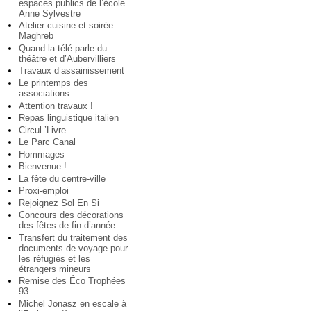
espaces publics de l’école
Anne Sylvestre
Atelier cuisine et soirée
Maghreb
Quand la télé parle du
théâtre et d’Aubervilliers
Travaux d’assainissement
Le printemps des
associations
Attention travaux !
Repas linguistique italien
Circul ’Livre
Le Parc Canal
Hommages
Bienvenue !
La fête du centre-ville
Proxi-emploi
Rejoignez Sol En Si
Concours des décorations
des fêtes de fin d’année
Transfert du traitement des
documents de voyage pour
les réfugiés et les
étrangers mineurs
Remise des Éco Trophées
93
Michel Jonasz en escale à