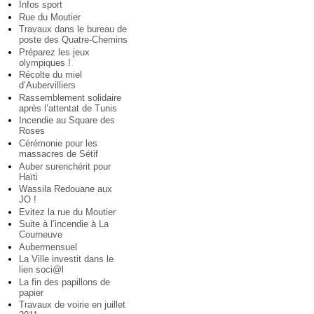
Infos sport
Rue du Moutier
Travaux dans le bureau de
poste des Quatre-Chemins
Préparez les jeux
olympiques !
Récolte du miel
d’Aubervilliers
Rassemblement solidaire
après l’attentat de Tunis
Incendie au Square des
Roses
Cérémonie pour les
massacres de Sétif
Auber surenchérit pour
Haïti
Wassila Redouane aux
JO !
Evitez la rue du Moutier
Suite à l’incendie à La
Courneuve
Aubermensuel
La Ville investit dans le
lien soci@l
La fin des papillons de
papier
Travaux de voirie en juillet