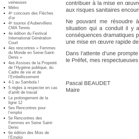
veineuses
contribuer à la mise en œuvre
Métro
aux risques sanitaires encour
4
concours des Flèches
e
d’or
Ne pouvant me résoudre à 
4
tournoi d’Aubervilliers
e
situation qui a conduit il 
CMA Tennis
4e édition du Festival
conséquences dramatiques pou
International Génération
une mise en œuvre rapide de
Court
4es rencontres « Femmes
Dans l’attente d’une prompte
du Monde en Seine-Saint-
Denis »
le Préfet, mes respectueuses 
4es Assises de la Propreté
de l’Hygiène publique, du
Cadre de vie et de
l’Embellissement
4-1 au Sambola !
Pascal BEAUDET
5 règles à respecter en cas
Maire
d’arrêt de travail
Le prolongement de la
ligne 12
5es Rencontres pour
l’emploi
5e Rencontres des
Femmes en Seine Saint-
Denis
6e édition des Mois de
l’Emploi