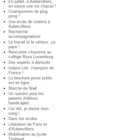
En juillet, à Aubervilliers,
on sauve une vie chacun !
Championnes de ping
pong !
Une école de cinéma à
Aubervilliers
Recherche
accompagnateurs
Le travail et le sérieux, ça
paye !
Rencontre citoyenne au
collège Rosa Luxemburg
Des experts à domicile
Indans’cité, champion de
France !
La brochure jeune public
est en ligne
Marché de Noël
Un numéro pour les
parents d’élèves
handicapés.
Cet été, je donne mon
sang !
Dans les écoles
Libération de Paris et
d’Aubervilliers
Mobilisation au lycée
Timbaud