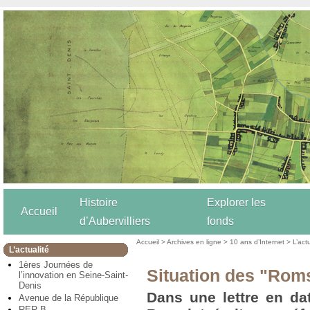
Histoire
Explorer les
Accueil
d’Aubervilliers
fonds
Accueil
>
Archives en ligne
>
10 ans d’Internet
>
L’act
L’actualité
1ères Journées de
Situation des "Rom
l’innovation en Seine-Saint-
Denis
Dans une lettre en dat
Avenue de la République
RER B