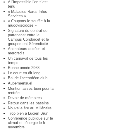
A l’impossible l’on s’est
tenu
« Maladies Rares Infos
Services »
« Coupons le souffle à la
mucoviscidose »
Signature du contrat de
partenariat entre le
Campus Condorcet et le
groupement Sérendicité
Animateurs soirées et
mercredis
Un carnaval de tous les
temps
Bonne année 2963
Le court en dit long
Bal de l’accordéon club
Aubermensuel
Mention assez bien pour la
rentrée
Devoir de mémoires
Retour dans les bassins
Nouvelle ère au Millénaire
Trop bien à Lucien Brun !
Conférence publique sur le
climat et l’énergie le 5
novembre