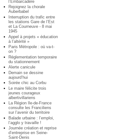
l’Embarcadère
Rejoignez la chorale
Auberbabel
Interruption du trafic entre
les stations Gare de l’Est
et La Courneuve - 8 mai
1945
Appel à projets « éducation
à l’altérité »
Paris Métropole : où va-t-
on ?
Réglementation temporaire
du stationnement
Alerte canicule
Demain se dessine
aujourd’hui
Soirée chic au Corbu
Le maire félicite trois
jeunes courageux
albertivillariens
La Région Ile-de-France
consulte les Franciliens
sur l’avenir du territoire
Balade urbaine : l’emploi,
l’agglo y travaille !
Journée création et reprise
d’entreprise en Seine-
Saint-Denis