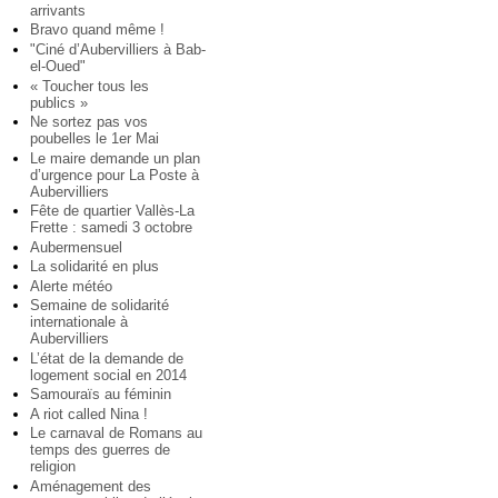
arrivants
Bravo quand même !
"Ciné d’Aubervilliers à Bab-
el-Oued"
« Toucher tous les
publics »
Ne sortez pas vos
poubelles le 1er Mai
Le maire demande un plan
d’urgence pour La Poste à
Aubervilliers
Fête de quartier Vallès-La
Frette : samedi 3 octobre
Aubermensuel
La solidarité en plus
Alerte météo
Semaine de solidarité
internationale à
Aubervilliers
L’état de la demande de
logement social en 2014
Samouraïs au féminin
A riot called Nina !
Le carnaval de Romans au
temps des guerres de
religion
Aménagement des