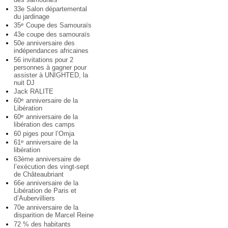
33e Salon départemental
du jardinage
35
Coupe des Samouraïs
e
43e coupe des samouraïs
50e anniversaire des
indépendances africaines
56 invitations pour 2
personnes à gagner pour
assister à UNIGHTED, la
nuit DJ
Jack RALITE
60
anniversaire de la
e
Libération
60
anniversaire de la
e
libération des camps
60 piges pour l’Omja
61
anniversaire de la
e
libération
63ème anniversaire de
l’exécution des vingt-sept
de Châteaubriant
66e anniversaire de la
Libération de Paris et
d’Aubervilliers
70e anniversaire de la
disparition de Marcel Reine
72 % des habitants