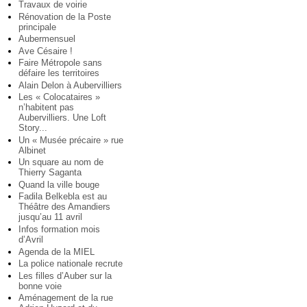
Travaux de voirie
Rénovation de la Poste
principale
Aubermensuel
Ave Césaire !
Faire Métropole sans
défaire les territoires
Alain Delon à Aubervilliers
Les « Colocataires »
n’habitent pas
Aubervilliers. Une Loft
Story...
Un « Musée précaire » rue
Albinet
Un square au nom de
Thierry Saganta
Quand la ville bouge
Fadila Belkebla est au
Théâtre des Amandiers
jusqu’au 11 avril
Infos formation mois
d’Avril
Agenda de la MIEL
La police nationale recrute
Les filles d’Auber sur la
bonne voie
Aménagement de la rue