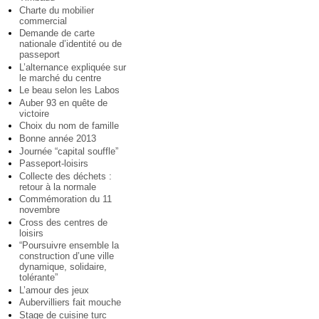
Charte du mobilier
commercial
Demande de carte
nationale d’identité ou de
passeport
L’alternance expliquée sur
le marché du centre
Le beau selon les Labos
Auber 93 en quête de
victoire
Choix du nom de famille
Bonne année 2013
Journée “capital souffle”
Passeport-loisirs
Collecte des déchets :
retour à la normale
Commémoration du 11
novembre
Cross des centres de
loisirs
“Poursuivre ensemble la
construction d’une ville
dynamique, solidaire,
tolérante”
L’amour des jeux
Aubervilliers fait mouche
Stage de cuisine turc