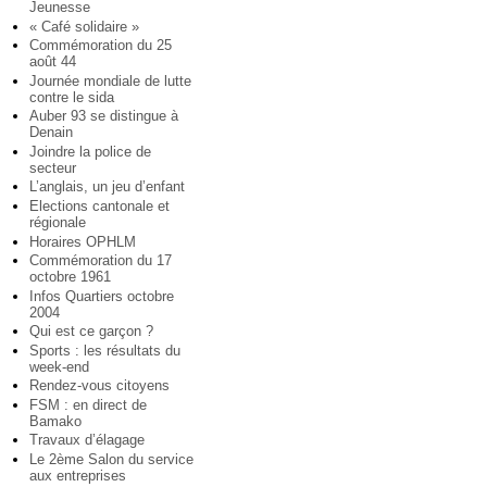
Jeunesse
« Café solidaire »
Commémoration du 25
août 44
Journée mondiale de lutte
contre le sida
Auber 93 se distingue à
Denain
Joindre la police de
secteur
L’anglais, un jeu d’enfant
Elections cantonale et
régionale
Horaires OPHLM
Commémoration du 17
octobre 1961
Infos Quartiers octobre
2004
Qui est ce garçon ?
Sports : les résultats du
week-end
Rendez-vous citoyens
FSM : en direct de
Bamako
Travaux d’élagage
Le 2ème Salon du service
aux entreprises