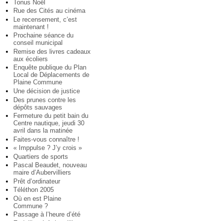
Tonus Noël
Rue des Cités au cinéma
Le recensement, c’est
maintenant !
Prochaine séance du
conseil municipal
Remise des livres cadeaux
aux écoliers
Enquête publique du Plan
Local de Déplacements de
Plaine Commune
Une décision de justice
Des prunes contre les
dépôts sauvages
Fermeture du petit bain du
Centre nautique, jeudi 30
avril dans la matinée
Faites-vous connaître !
« Imppulse ? J’y crois »
Quartiers de sports
Pascal Beaudet, nouveau
maire d’Aubervilliers
Prêt d’ordinateur
Téléthon 2005
Où en est Plaine
Commune ?
Passage à l’heure d’été