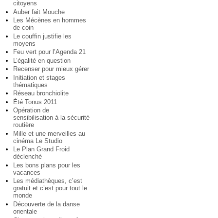
citoyens
Auber fait Mouche
Les Mécènes en hommes
de coin
Le couffin justifie les
moyens
Feu vert pour l’Agenda 21
L’égalité en question
Recenser pour mieux gérer
Initiation et stages
thématiques
Réseau bronchiolite
Été Tonus 2011
Opération de
sensibilisation à la sécurité
routière
Mille et une merveilles au
cinéma Le Studio
Le Plan Grand Froid
déclenché
Les bons plans pour les
vacances
Les médiathèques, c’est
gratuit et c’est pour tout le
monde
Découverte de la danse
orientale