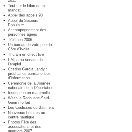
2011
Tout sur le bilan de mi-
mandat
Appel des appels 93
Appel du Secours
Populaire
Accompagnement des
personnes âgées
Téléthon 2006
Un bureau de vote pour la
Côte d’Ivoire
Thuram en direct live
L’Afpa au service de
l’emploi
Cristino Garcia Landy :
prochaines permanences
d’information
Cérémonie de la Journée
nationale de la Déportation
Inscription en maternelle
Wassila Redouane-Saïd-
Guerni forfait
Les Coulisses du Bâtiment
Nouveaux horaires au
centre nautique
Photos Fête des
associations et des
quartiers 2007