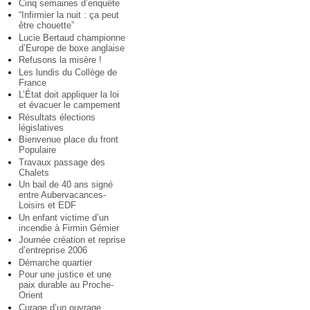
Cinq semaines d’enquête
“Infirmier la nuit : ça peut
être chouette”
Lucie Bertaud championne
d’Europe de boxe anglaise
Refusons la misère !
Les lundis du Collège de
France
L’État doit appliquer la loi
et évacuer le campement
Résultats élections
législatives
Bienvenue place du front
Populaire
Travaux passage des
Chalets
Un bail de 40 ans signé
entre Aubervacances-
Loisirs et EDF
Un enfant victime d’un
incendie à Firmin Gémier
Journée création et reprise
d’entreprise 2006
Démarche quartier
Pour une justice et une
paix durable au Proche-
Orient
Curage d’un ouvrage