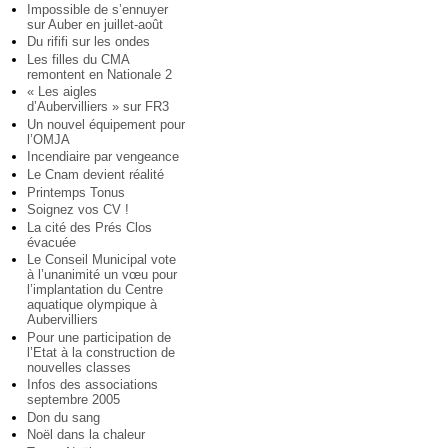
Impossible de s’ennuyer
sur Auber en juillet-août
Du rififi sur les ondes
Les filles du CMA
remontent en Nationale 2
« Les aigles
d’Aubervilliers » sur FR3
Un nouvel équipement pour
l’OMJA
Incendiaire par vengeance
Le Cnam devient réalité
Printemps Tonus
Soignez vos CV !
La cité des Prés Clos
évacuée
Le Conseil Municipal vote
à l’unanimité un vœu pour
l’implantation du Centre
aquatique olympique à
Aubervilliers
Pour une participation de
l’Etat à la construction de
nouvelles classes
Infos des associations
septembre 2005
Don du sang
Noël dans la chaleur