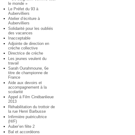
le monde »
Le Préfet du 93 à
Aubervilliers
Atelier d’écriture à
Aubervilliers
Solidarité pour les oubliés
des vacances
Inacceptable
Adjointe de direction en
crèche collective
Directrice de crèche
Les jeunes veulent du
travail
Sarah Ourahmoune, 6e
titre de championne de
France
Aide aux devoirs et
accompagnement à la
scolarité
Appel à Film Cinébanlieue
2013
Réhabilitation du trottoir de
la rue Henri Barbusse
Infirmière puéricultrice
(H/F)
Auber’en fête 2
Bal et accordéons