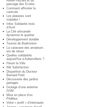
Adrien Huzard et du
passage des Ecoles
Comment affronter la
canicule
Les platanes sont
malades !
Infos Solidarité mois
d’Avril
La Cité artisanale
dynamise le quartier
Développement durable
Tournoi de Badminton
La caravane des amateurs
est de retour
Quelles solidarités
aujourd’hui à Aubervilliers ?
Fleurir la Ville
INit Satisfaction
Disparition du Docteur
Bernard Petit
Découverte des jardins
partagés
Grutage d’une antenne
GSM
Mise en place d’un
Pédibus
Votre « profil » d’internaute
Jeunes : vacances d’avril