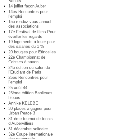
Bahuts
14 juillet façon Auber
14es Rencontres pour
l’emploi
15e rendez-vous annuel
des associations
17e Festival de films Pour
éveiller les regards
19 logements à louer pour
des salariés du 1 %
20 bougies pour Etincelles
22e Championnat de
Caisses à savon
24e édition du salon de
l’Etudiant de Paris
25es Rencontres pour
l’emploi
25 août 44
25ème édition Banlieues
bleues
Annike KELEBE
30 places à gagner pour
Urban Peace 3
31 ème tournoi de tennis
d’Aubervilliers
31 décembre solidaire
32e Coupe internationale
des samouraïs