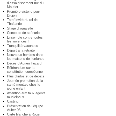
d’assainissement rue du
Moutier
Première victoire pour
Drujon
Totof invité du roi de
Thaïlande
Stage d’aquarelle
Concours de scénarios
Ensemble contre toutes
les violences !
Tranquilité vacances
Départ à la retraite
Nouveaux horaires dans
les maisons de l’enfance
Décès d’Adrien Huzard
Référendum sur la
constitution européenne
Plus d’infos et de débats
Journée promotion de la
santé mentale chez le
jeune enfant
Attention aux faux agents
municipaux
Casting
Présentation de l’équipe
Auber 93
Carte blanche à Roger