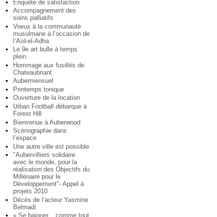
Enquête de satisfaction
Accompagnement des
soins palliatifs
Voeux à la communauté
musulmane à l’occasion de
l’Aïd-el-Adha
Le 9e art bulle à temps
plein
Hommage aux fusillés de
Chateaubriant
Aubermensuel
Printemps tonique
Ouverture de la location
Urban Football débarque à
Forest Hill
Bienvenue à Auberwood
Scénographie dans
l’espace
Une autre ville est possible
"Aubervilliers solidaire
avec le monde, pour la
réalisation des Objectifs du
Millénaire pour le
Développement"- Appel à
projets 2010
Décès de l’acteur Yasmine
Belmadi
« Se baigner... comme tout