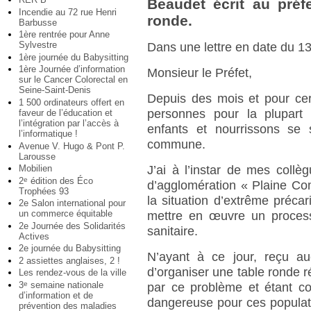
Beaudet écrit au préf
Incendie au 72 rue Henri
ronde.
Barbusse
1ère rentrée pour Anne
Sylvestre
Dans une lettre en date du 13 
1ère journée du Babysitting
1ère Journée d’information
Monsieur le Préfet,
sur le Cancer Colorectal en
Seine-Saint-Denis
Depuis des mois et pour ce
1 500 ordinateurs offert en
personnes pour la plupart
faveur de l’éducation et
l’intégration par l’accès à
enfants et nourrissons se s
l’informatique !
commune.
Avenue V. Hugo & Pont P.
Larousse
Mobilien
J’ai à l’instar de mes coll
2
édition des Éco
e
d’agglomération « Plaine Com
Trophées 93
la situation d’extrême précar
2e Salon international pour
un commerce équitable
mettre en œuvre un process
2e Journée des Solidarités
sanitaire.
Actives
2e journée du Babysitting
N’ayant à ce jour, reçu a
2 assiettes anglaises, 2 !
d’organiser une table ronde r
Les rendez-vous de la ville
3
semaine nationale
e
par ce problème et étant co
d’information et de
dangereuse pour ces populat
prévention des maladies