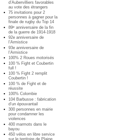
d’Aubervilliers favorables
au vote des étrangers
75 invitations pour 2
personnes à gagner pour la
finale de rugby du Top 14
89
anniversaire de la fin
e
de la guerre de 1914-1918
92e anniversaire de
l’Armistice
93e anniversaire de
l’Armistice
100% 2 Roues motorisés
100 % Fight et Coubertin
full !
100 % Fight 2 remplit
Coubertin !
100 % de Fight et de
réussite
100% Colombie
104 Barbusse : fabrication
d’un épouvantail
300 personnes en mairie
pour condamner les
violences
400 marmots dans le
bayou
450 vélos en libre service
sur le territoire de Plaine