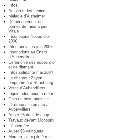
Infos
Activités des seniors
Maladie d’Alzheimer
Déménagement des
bornes de mise à jour
Vitale
Inscriptions Noces d’or
2006
Infos scolaires juin 2005
Inscriptions au Cnam
d’Aubervilliers
Cérémonie des noces d’or
et de diamant.
Infos solidarité mai 2004
Le chanteur Zayen
programmé à Strasbourg
Visite d’Aubervilliers
Inquiétudes pour le métro
Gala de boxe anglaise
L’Europe s’intéresse à
Aubervilliers
Auber 93 dans le coup
Travaux devant Monoprix
L’éphémère
Auber 93 vainqueur
Maman, j’ai « piloté » le