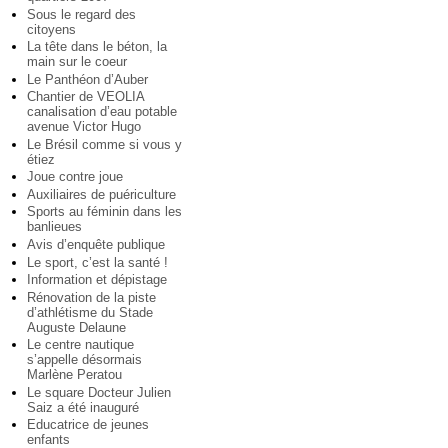
Sous le regard des
citoyens
La tête dans le béton, la
main sur le coeur
Le Panthéon d’Auber
Chantier de VEOLIA
canalisation d’eau potable
avenue Victor Hugo
Le Brésil comme si vous y
étiez
Joue contre joue
Auxiliaires de puériculture
Sports au féminin dans les
banlieues
Avis d’enquête publique
Le sport, c’est la santé !
Information et dépistage
Rénovation de la piste
d’athlétisme du Stade
Auguste Delaune
Le centre nautique
s’appelle désormais
Marlène Peratou
Le square Docteur Julien
Saiz a été inauguré
Educatrice de jeunes
enfants