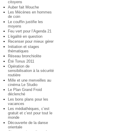
citoyens
Auber fait Mouche
Les Mécènes en hommes
de coin
Le couffin justifie les
moyens
Feu vert pour l’Agenda 21
L’égalité en question
Recenser pour mieux gérer
Initiation et stages
thématiques
Réseau bronchiolite
Été Tonus 2011
Opération de
sensibilisation à la sécurité
routière
Mille et une merveilles au
cinéma Le Studio
Le Plan Grand Froid
déclenché
Les bons plans pour les
vacances
Les médiathèques, c’est
gratuit et c’est pour tout le
monde
Découverte de la danse
orientale