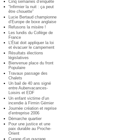
Cinq semaines d’enquête
“Infirmier la nuit : ça peut
être chouette”
Lucie Bertaud championne
d’Europe de boxe anglaise
Refusons la misère !
Les lundis du Collège de
France
L’État doit appliquer la loi
et évacuer le campement
Résultats élections
législatives
Bienvenue place du front
Populaire
Travaux passage des
Chalets
Un bail de 40 ans signé
entre Aubervacances-
Loisirs et EDF
Un enfant victime d’un
incendie à Firmin Gémier
Journée création et reprise
d’entreprise 2006
Démarche quartier
Pour une justice et une
paix durable au Proche-
Orient
Curage d’un ouvrage