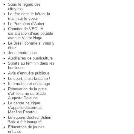
Sous le regard des
citoyens
La tête dans le béton, la
main sur le coeur
Le Panthéon d’Auber
Chantier de VEOLIA
canalisation d’eau potable
avenue Victor Hugo
Le Brésil comme si vous y
étiez
Joue contre joue
Auxiliaires de puériculture
Sports au féminin dans les
banlieues
Avis d’enquête publique
Le sport, c’est la santé !
Information et dépistage
Rénovation de la piste
d’athlétisme du Stade
Auguste Delaune
Le centre nautique
s’appelle désormais
Marlène Peratou
Le square Docteur Julien
Saiz a été inauguré
Educatrice de jeunes
enfants