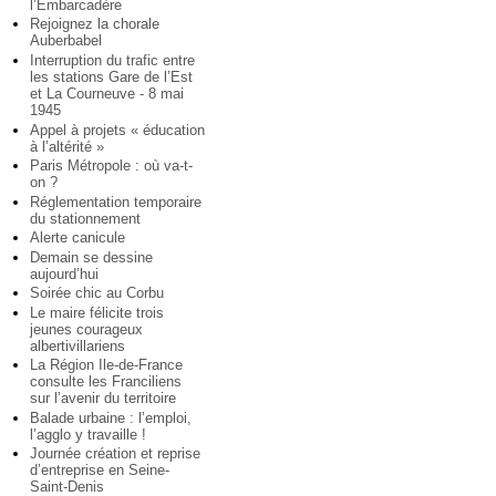
l’Embarcadère
Rejoignez la chorale
Auberbabel
Interruption du trafic entre
les stations Gare de l’Est
et La Courneuve - 8 mai
1945
Appel à projets « éducation
à l’altérité »
Paris Métropole : où va-t-
on ?
Réglementation temporaire
du stationnement
Alerte canicule
Demain se dessine
aujourd’hui
Soirée chic au Corbu
Le maire félicite trois
jeunes courageux
albertivillariens
La Région Ile-de-France
consulte les Franciliens
sur l’avenir du territoire
Balade urbaine : l’emploi,
l’agglo y travaille !
Journée création et reprise
d’entreprise en Seine-
Saint-Denis