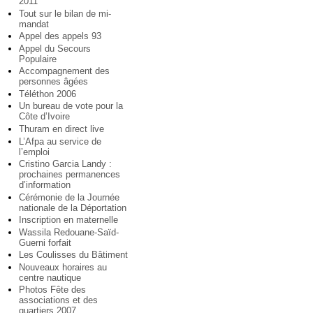
2011
Tout sur le bilan de mi-
mandat
Appel des appels 93
Appel du Secours
Populaire
Accompagnement des
personnes âgées
Téléthon 2006
Un bureau de vote pour la
Côte d’Ivoire
Thuram en direct live
L’Afpa au service de
l’emploi
Cristino Garcia Landy :
prochaines permanences
d’information
Cérémonie de la Journée
nationale de la Déportation
Inscription en maternelle
Wassila Redouane-Saïd-
Guerni forfait
Les Coulisses du Bâtiment
Nouveaux horaires au
centre nautique
Photos Fête des
associations et des
quartiers 2007