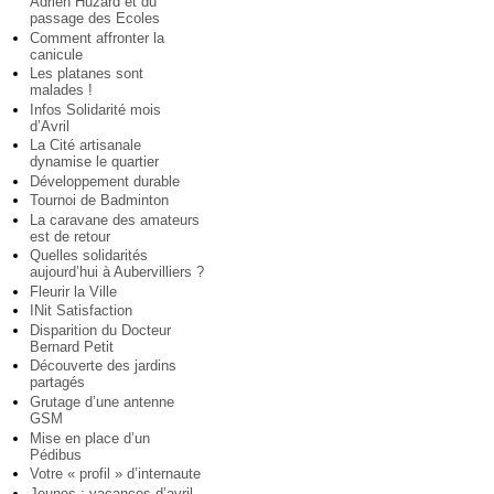
Adrien Huzard et du
passage des Ecoles
Comment affronter la
canicule
Les platanes sont
malades !
Infos Solidarité mois
d’Avril
La Cité artisanale
dynamise le quartier
Développement durable
Tournoi de Badminton
La caravane des amateurs
est de retour
Quelles solidarités
aujourd’hui à Aubervilliers ?
Fleurir la Ville
INit Satisfaction
Disparition du Docteur
Bernard Petit
Découverte des jardins
partagés
Grutage d’une antenne
GSM
Mise en place d’un
Pédibus
Votre « profil » d’internaute
Jeunes : vacances d’avril