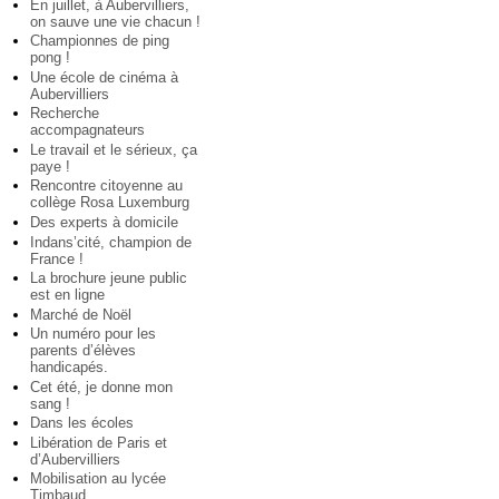
En juillet, à Aubervilliers,
on sauve une vie chacun !
Championnes de ping
pong !
Une école de cinéma à
Aubervilliers
Recherche
accompagnateurs
Le travail et le sérieux, ça
paye !
Rencontre citoyenne au
collège Rosa Luxemburg
Des experts à domicile
Indans’cité, champion de
France !
La brochure jeune public
est en ligne
Marché de Noël
Un numéro pour les
parents d’élèves
handicapés.
Cet été, je donne mon
sang !
Dans les écoles
Libération de Paris et
d’Aubervilliers
Mobilisation au lycée
Timbaud