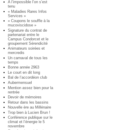
A l’impossible l’on s’est
tenu
« Maladies Rares Infos
Services »
« Coupons le souffle à la
mucoviscidose »
Signature du contrat de
partenariat entre le
Campus Condorcet et le
groupement Sérendicité
Animateurs soirées et
mercredis
Un carnaval de tous les
temps
Bonne année 2963
Le court en dit long
Bal de l’accordéon club
Aubermensuel
Mention assez bien pour la
rentrée
Devoir de mémoires
Retour dans les bassins
Nouvelle ère au Millénaire
Trop bien à Lucien Brun !
Conférence publique sur le
climat et l’énergie le 5
novembre