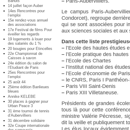
–
Paris-Aubervilliers.
Bahuts
14 juillet façon Auber
14es Rencontres pour
Le campus Paris-Aubervillie
l’emploi
Condorcet), regroupe derrière 
15e rendez-vous annuel
qui se sont associées pour i
des associations
17e Festival de films Pour
aux sciences sociales et aux
éveiller les regards
19 logements à louer pour
Dans cette liste prestigieus
des salariés du 1 %
–
l’Ecole des hautes études 
20 bougies pour Etincelles
–
l’Ecole pratique des haute
22e Championnat de
Caisses à savon
–
l’Ecole des Chartes
24e édition du salon de
–
l’Institut national des étud
l’Etudiant de Paris
25es Rencontres pour
–
l’Ecole d’économie de Pari
l’emploi
–
le CNRS, Paris I Panthéon
25 août 44
–
Paris VIII Saint-Denis
25ème édition Banlieues
bleues
–
Paris XIII Villetaneuse.
Annike KELEBE
30 places à gagner pour
Présidents de grandes écoles,
Urban Peace 3
tous là pour cette conférenc
31 ème tournoi de tennis
d’Aubervilliers
ministre Valérie Pécresse, si
31 décembre solidaire
dit la veille et publiquement to
32e Coupe internationale
Les élus locaux évidemment, 
des samouraïs