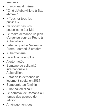
arrivants
Bravo quand même !
"Ciné d’Aubervilliers à Bab-
el-Oued"
« Toucher tous les
publics »
Ne sortez pas vos
poubelles le 1er Mai
Le maire demande un plan
d’urgence pour La Poste à
Aubervilliers
Fête de quartier Vallès-La
Frette : samedi 3 octobre
Aubermensuel
La solidarité en plus
Alerte météo
Semaine de solidarité
internationale à
Aubervilliers
L’état de la demande de
logement social en 2014
Samouraïs au féminin
A riot called Nina !
Le carnaval de Romans au
temps des guerres de
religion
Aménagement des