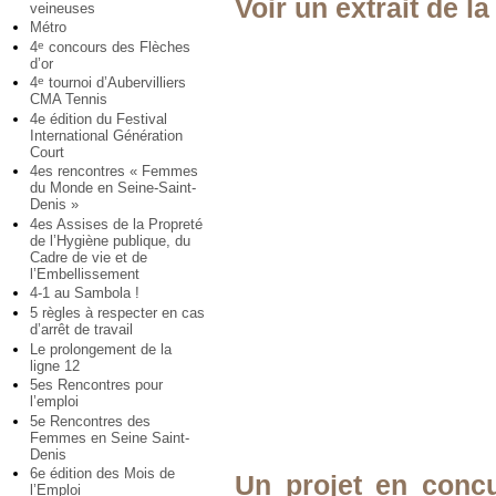
Voir un extrait de l
veineuses
Métro
4
concours des Flèches
e
d’or
4
tournoi d’Aubervilliers
e
CMA Tennis
4e édition du Festival
International Génération
Court
4es rencontres « Femmes
du Monde en Seine-Saint-
Denis »
4es Assises de la Propreté
de l’Hygiène publique, du
Cadre de vie et de
l’Embellissement
4-1 au Sambola !
5 règles à respecter en cas
d’arrêt de travail
Le prolongement de la
ligne 12
5es Rencontres pour
l’emploi
5e Rencontres des
Femmes en Seine Saint-
Denis
6e édition des Mois de
Un projet en conc
l’Emploi