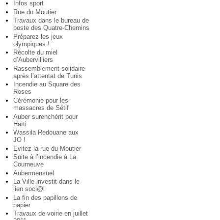
Infos sport
Rue du Moutier
Travaux dans le bureau de
poste des Quatre-Chemins
Préparez les jeux
olympiques !
Récolte du miel
d’Aubervilliers
Rassemblement solidaire
après l’attentat de Tunis
Incendie au Square des
Roses
Cérémonie pour les
massacres de Sétif
Auber surenchérit pour
Haïti
Wassila Redouane aux
JO !
Evitez la rue du Moutier
Suite à l’incendie à La
Courneuve
Aubermensuel
La Ville investit dans le
lien soci@l
La fin des papillons de
papier
Travaux de voirie en juillet