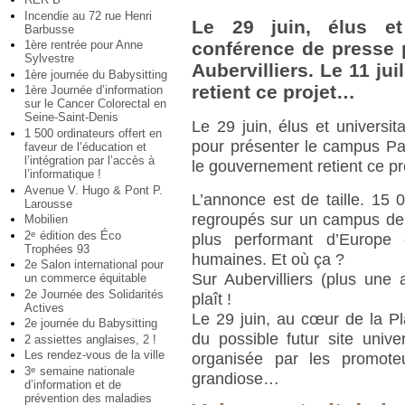
Incendie au 72 rue Henri
Le 29 juin, élus et
Barbusse
1ère rentrée pour Anne
conférence de presse 
Sylvestre
Aubervilliers. Le 11 ju
1ère journée du Babysitting
retient ce projet…
1ère Journée d’information
sur le Cancer Colorectal en
Seine-Saint-Denis
Le 29 juin, élus et universi
1 500 ordinateurs offert en
pour présenter le campus Paris
faveur de l’éducation et
l’intégration par l’accès à
le gouvernement retient ce p
l’informatique !
Avenue V. Hugo & Pont P.
L’annonce est de taille. 15 
Larousse
regroupés sur un campus de 
Mobilien
2
édition des Éco
e
plus performant d’Europe 
Trophées 93
humaines. Et où ça ?
2e Salon international pour
Sur Aubervilliers (plus une 
un commerce équitable
2e Journée des Solidarités
plaît !
Actives
Le 29 juin, au cœur de la P
2e journée du Babysitting
du possible futur site unive
2 assiettes anglaises, 2 !
Les rendez-vous de la ville
organisée par les promote
3
semaine nationale
e
grandiose…
d’information et de
prévention des maladies