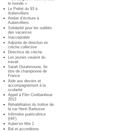
le monde »
Le Préfet du 93 à
Aubervilliers
Atelier d’écriture à
Aubervilliers
Solidarité pour les oubliés
des vacances
Inacceptable
Adjointe de direction en
crèche collective
Directrice de crèche
Les jeunes veulent du
travail
Sarah Ourahmoune, 6e
titre de championne de
France
Aide aux devoirs et
accompagnement à la
scolarité
Appel à Film Cinébanlieue
2013
Réhabilitation du trottoir de
la rue Henri Barbusse
Infirmière puéricultrice
(H/F)
Auber’en fête 2
Bal et accordéons