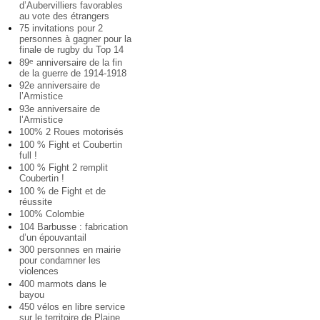
d’Aubervilliers favorables
au vote des étrangers
75 invitations pour 2
personnes à gagner pour la
finale de rugby du Top 14
89
anniversaire de la fin
e
de la guerre de 1914-1918
92e anniversaire de
l’Armistice
93e anniversaire de
l’Armistice
100% 2 Roues motorisés
100 % Fight et Coubertin
full !
100 % Fight 2 remplit
Coubertin !
100 % de Fight et de
réussite
100% Colombie
104 Barbusse : fabrication
d’un épouvantail
300 personnes en mairie
pour condamner les
violences
400 marmots dans le
bayou
450 vélos en libre service
sur le territoire de Plaine