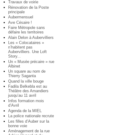
Travaux de voirie
Rénovation de la Poste
principale
Aubermensuel
Ave Césaire !
Faire Métropole sans
défaire les territoires
Alain Delon à Aubervilliers
Les « Colocataires »
n’habitent pas
Aubervilliers. Une Loft
Story...
Un « Musée précaire » rue
Albinet
Un square au nom de
Thierry Saganta
Quand la ville bouge
Fadila Belkebla est au
Théâtre des Amandiers
jusqu’au 11 avril
Infos formation mois
d’Avril
Agenda de la MIEL
La police nationale recrute
Les filles d’Auber sur la
bonne voie
Aménagement de la rue