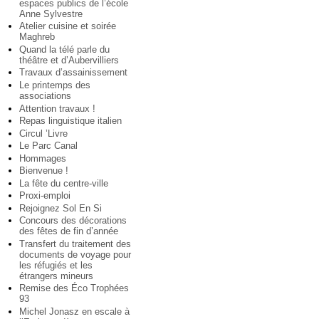
espaces publics de l’école
Anne Sylvestre
Atelier cuisine et soirée
Maghreb
Quand la télé parle du
théâtre et d’Aubervilliers
Travaux d’assainissement
Le printemps des
associations
Attention travaux !
Repas linguistique italien
Circul ’Livre
Le Parc Canal
Hommages
Bienvenue !
La fête du centre-ville
Proxi-emploi
Rejoignez Sol En Si
Concours des décorations
des fêtes de fin d’année
Transfert du traitement des
documents de voyage pour
les réfugiés et les
étrangers mineurs
Remise des Éco Trophées
93
Michel Jonasz en escale à