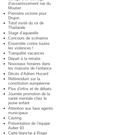
d’assainissement rue du
Moutier
Première victoire pour
Drujon
Totof invité du roi de
Thaïlande
Stage d’aquarelle
Concours de scénarios
Ensemble contre toutes
les violences !
Tranquilité vacances
Départ à la retraite
Nouveaux horaires dans
les maisons de l’enfance
Décès d’Adrien Huzard
Référendum sur la
constitution européenne
Plus d’infos et de débats
Journée promotion de la
santé mentale chez le
jeune enfant
Attention aux faux agents
municipaux
Casting
Présentation de l’équipe
Auber 93
Carte blanche à Roger