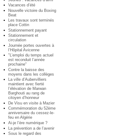
Vacances d’été
Nouvelle victoire du Boxing
Beat
Les travaux sont terminés
place Cottin
Stationnement payant
Stationnement et
circulation
Journée portes ouvertes à
l’Hôpital Avicenne
"L’emploi du temps actuel
est reconduit l’année
prochaine"
Contre la baisse des
moyens dans les collèges
La ville d’Aubervilliers
maintient avec fierté
l’élévation de Marwan
Barghouti au rang de
citoyen d’honneur
De Visu en visite à Mazier
Commémoration du 52ème
anniversaire du cessez-le-
feu en Algérie
Ai-je l’ère numérique ?
La prévention a de l’avenir
Sous le regard des