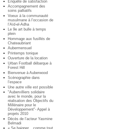
Enquête de satisfaction
Accompagnement des
soins palliatifs
Voeux à la communauté
musulmane à l’occasion de
l’Aïd-el-Adha
Le 9e art bulle à temps
plein
Hommage aux fusillés de
Chateaubriant
Aubermensuel
Printemps tonique
Ouverture de la location
Urban Football débarque à
Forest Hill
Bienvenue à Auberwood
Scénographie dans
l’espace
Une autre ville est possible
"Aubervilliers solidaire
avec le monde, pour la
réalisation des Objectifs du
Millénaire pour le
Développement"- Appel à
projets 2010
Décès de l’acteur Yasmine
Belmadi
« Se baigner... comme tout