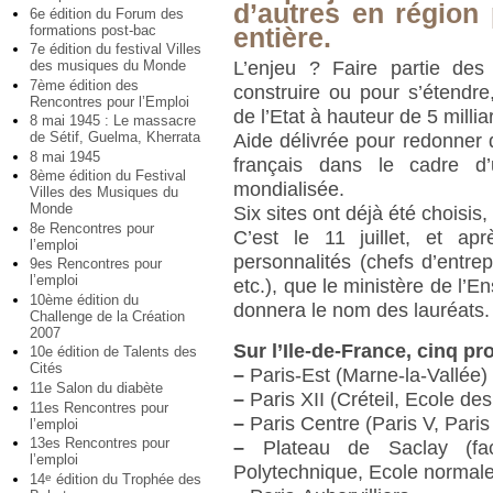
d’autres en région 
6e édition du Forum des
formations post-bac
entière.
7e édition du festival Villes
L’enjeu ? Faire partie de
des musiques du Monde
7ème édition des
construire ou pour s’étendre
Rencontres pour l’Emploi
de l’Etat à hauteur de 5 millia
8 mai 1945 : Le massacre
de Sétif, Guelma, Kherrata
Aide délivrée pour redonner d
8 mai 1945
français dans le cadre d’
8ème édition du Festival
mondialisée.
Villes des Musiques du
Monde
Six sites ont déjà été choisis,
8e Rencontres pour
C’est le 11 juillet, et apr
l’emploi
personnalités (chefs d’entrepr
9es Rencontres pour
l’emploi
etc.), que le ministère de l’
10ème édition du
donnera le nom des lauréats.
Challenge de la Création
2007
Sur l’Ile-de-France, cinq pr
10e édition de Talents des
Cités
–
Paris-Est (Marne-la-Vallée)
11e Salon du diabète
–
Paris XII (Créteil, Ecole de
11es Rencontres pour
–
Paris Centre (Paris V, Paris
l’emploi
13es Rencontres pour
–
Plateau de Saclay (facu
l’emploi
Polytechnique, Ecole normal
14
édition du Trophée des
e