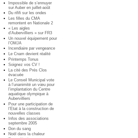
Impossible de s’ennuyer
sur Auber en juillet-août
Du rififi sur les ondes
Les filles du CMA
remontent en Nationale 2
« Les aigles
d’Aubervilliers » sur FR3
Un nouvel équipement pour
l’OMJA
Incendiaire par vengeance
Le Cnam devient réalité
Printemps Tonus
Soignez vos CV !
La cité des Prés Clos
évacuée
Le Conseil Municipal vote
à l’unanimité un vœu pour
l’implantation du Centre
aquatique olympique à
Aubervilliers
Pour une participation de
l’Etat à la construction de
nouvelles classes
Infos des associations
septembre 2005
Don du sang
Noël dans la chaleur