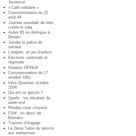
Jeunesse
« Café solidaire »
Commémoration du 25
août 44
Journée mondiale de lutte
contre le sida
Auber 93 se distingue à
Denain
Joindre la police de
secteur
L’anglais, un jeu d’enfant
Elections cantonale et
régionale
Horaires OPHLM
Commémoration du 17
octobre 1961
Infos Quartiers octobre
2004
Qui est ce garçon ?
Sports : les résultats du
week-end
Rendez-vous citoyens
FSM : en direct de
Bamako
Travaux d’élagage
Le 2ème Salon du service
aux entreprises