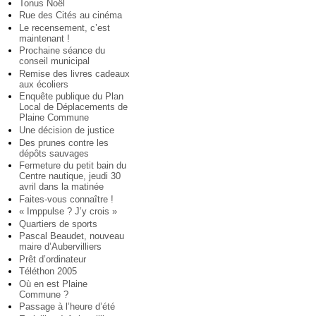
Tonus Noël
Rue des Cités au cinéma
Le recensement, c’est
maintenant !
Prochaine séance du
conseil municipal
Remise des livres cadeaux
aux écoliers
Enquête publique du Plan
Local de Déplacements de
Plaine Commune
Une décision de justice
Des prunes contre les
dépôts sauvages
Fermeture du petit bain du
Centre nautique, jeudi 30
avril dans la matinée
Faites-vous connaître !
« Imppulse ? J’y crois »
Quartiers de sports
Pascal Beaudet, nouveau
maire d’Aubervilliers
Prêt d’ordinateur
Téléthon 2005
Où en est Plaine
Commune ?
Passage à l’heure d’été