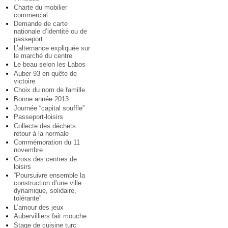
Charte du mobilier
commercial
Demande de carte
nationale d’identité ou de
passeport
L’alternance expliquée sur
le marché du centre
Le beau selon les Labos
Auber 93 en quête de
victoire
Choix du nom de famille
Bonne année 2013
Journée “capital souffle”
Passeport-loisirs
Collecte des déchets :
retour à la normale
Commémoration du 11
novembre
Cross des centres de
loisirs
“Poursuivre ensemble la
construction d’une ville
dynamique, solidaire,
tolérante”
L’amour des jeux
Aubervilliers fait mouche
Stage de cuisine turc