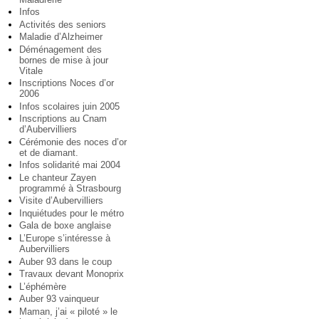
Infos
Activités des seniors
Maladie d’Alzheimer
Déménagement des
bornes de mise à jour
Vitale
Inscriptions Noces d’or
2006
Infos scolaires juin 2005
Inscriptions au Cnam
d’Aubervilliers
Cérémonie des noces d’or
et de diamant.
Infos solidarité mai 2004
Le chanteur Zayen
programmé à Strasbourg
Visite d’Aubervilliers
Inquiétudes pour le métro
Gala de boxe anglaise
L’Europe s’intéresse à
Aubervilliers
Auber 93 dans le coup
Travaux devant Monoprix
L’éphémère
Auber 93 vainqueur
Maman, j’ai « piloté » le