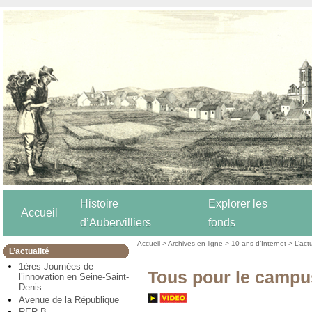
Histoire
Explorer les
Accueil
d’Aubervilliers
fonds
Accueil
>
Archives en ligne
>
10 ans d’Internet
>
L’act
L’actualité
1ères Journées de
Tous pour le campu
l’innovation en Seine-Saint-
Denis
Avenue de la République
RER B