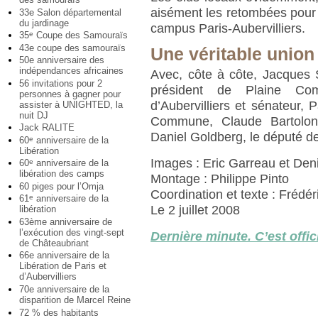
aisément les retombées pour le
33e Salon départemental
du jardinage
campus Paris-Aubervilliers.
35
Coupe des Samouraïs
e
43e coupe des samouraïs
Une véritable union
50e anniversaire des
indépendances africaines
Avec, côte à côte, Jacques Sa
56 invitations pour 2
président de Plaine Com
personnes à gagner pour
d’Aubervilliers et sénateur, 
assister à UNIGHTED, la
nuit DJ
Commune, Claude Bartolone
Jack RALITE
Daniel Goldberg, le député de 
60
anniversaire de la
e
Libération
Images : Eric Garreau et Deni
60
anniversaire de la
e
libération des camps
Montage : Philippe Pinto
60 piges pour l’Omja
Coordination et texte : Frédé
61
anniversaire de la
e
Le 2 juillet 2008
libération
63ème anniversaire de
l’exécution des vingt-sept
Dernière minute. C’est offi
de Châteaubriant
66e anniversaire de la
Libération de Paris et
d’Aubervilliers
70e anniversaire de la
disparition de Marcel Reine
72 % des habitants