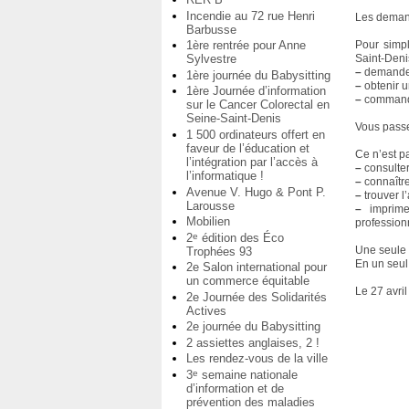
Incendie au 72 rue Henri
Les demand
Barbusse
1ère rentrée pour Anne
Pour simpl
Sylvestre
Saint-Deni
–
demander 
1ère journée du Babysitting
–
obtenir u
1ère Journée d’information
–
commande
sur le Cancer Colorectal en
Seine-Saint-Denis
Vous passe
1 500 ordinateurs offert en
faveur de l’éducation et
Ce n’est pa
l’intégration par l’accès à
–
consulte
l’informatique !
–
connaître
Avenue V. Hugo & Pont P.
–
trouver l
Larousse
–
imprimer
Mobilien
professionn
2
édition des Éco
e
Une seule
Trophées 93
En un seul 
2e Salon international pour
un commerce équitable
Le 27 avri
2e Journée des Solidarités
Actives
2e journée du Babysitting
2 assiettes anglaises, 2 !
Les rendez-vous de la ville
3
semaine nationale
e
d’information et de
prévention des maladies