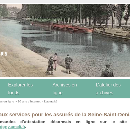
Explorer les
Archives en
L’atelier des
fonds
ligne
archives
es en ligne
>
10 ans d’Internet
>
L’actualité
ux services pour les assurés de la Seine-Saint-Deni
mandes d’attestation désormais en ligne sur le site I
gny.ameli.fr
.