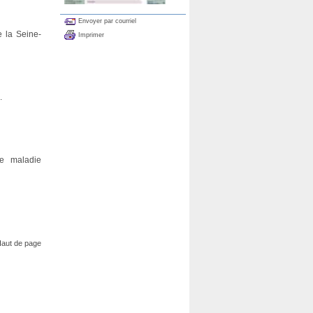
Envoyer par courriel
e la Seine-
Imprimer
.
de maladie
aut de page