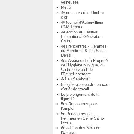
veineuses
Métro
4
concours des Flèches
e
d’or
4
tournoi d’Aubervilliers
e
CMA Tennis
4e édition du Festival
International Génération
Court
4es rencontres « Femmes
du Monde en Seine-Saint-
Denis »
4es Assises de la Propreté
de l’Hygiène publique, du
Cadre de vie et de
l’Embellissement
4-1 au Sambola !
5 règles à respecter en cas
d’arrêt de travail
Le prolongement de la
ligne 12
5es Rencontres pour
l’emploi
5e Rencontres des
Femmes en Seine Saint-
Denis
6e édition des Mois de
l’Emploi