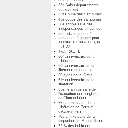
33e Salon départemental
du jardinage
35
Coupe des Samouraïs
e
43e coupe des samouraïs
50e anniversaire des
indépendances africaines
56 invitations pour 2
personnes à gagner pour
assister à UNIGHTED, la
nuit DJ
Jack RALITE
60
anniversaire de la
e
Libération
60
anniversaire de la
e
libération des camps
60 piges pour l’Omja
61
anniversaire de la
e
libération
63ème anniversaire de
l’exécution des vingt-sept
de Châteaubriant
66e anniversaire de la
Libération de Paris et
d’Aubervilliers
70e anniversaire de la
disparition de Marcel Reine
72 % des habitants