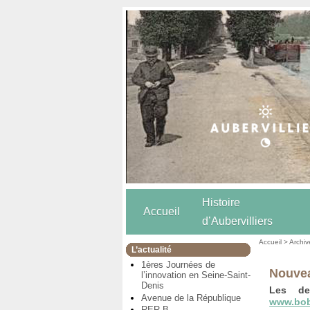
Histoire
Accueil
d’Aubervilliers
Accueil
>
Archiv
L’actualité
1ères Journées de
Nouvea
l’innovation en Seine-Saint-
Denis
Les de
Avenue de la République
www.bobi
RER B