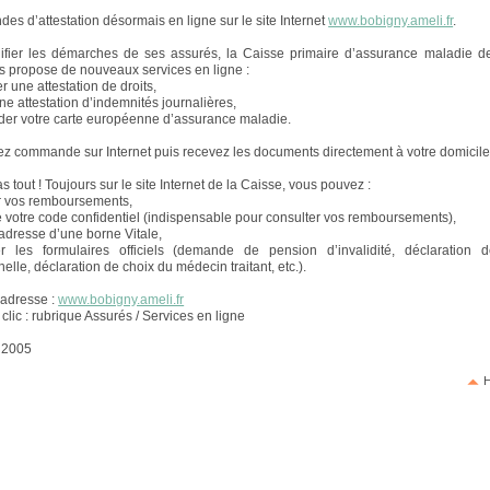
es d’attestation désormais en ligne sur le site Internet
www.bobigny.ameli.fr
.
ifier les démarches de ses assurés, la Caisse primaire d’assurance maladie d
s propose de nouveaux services en ligne :
une attestation de droits,
ne attestation d’indemnités journalières,
r votre carte européenne d’assurance maladie.
z commande sur Internet puis recevez les documents directement à votre domicile
s tout ! Toujours sur le site Internet de la Caisse, vous pouvez :
r vos remboursements,
 votre code confidentiel (indispensable pour consulter vos remboursements),
’adresse d’une borne Vitale,
 les formulaires officiels (demande de pension d’invalidité, déclaration 
elle, déclaration de choix du médecin traitant, etc.).
 adresse :
www.bobigny.ameli.fr
clic : rubrique Assurés / Services en ligne
l 2005
H