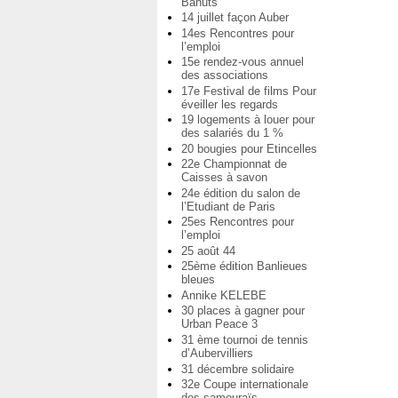
Bahuts
14 juillet façon Auber
14es Rencontres pour
l’emploi
15e rendez-vous annuel
des associations
17e Festival de films Pour
éveiller les regards
19 logements à louer pour
des salariés du 1 %
20 bougies pour Etincelles
22e Championnat de
Caisses à savon
24e édition du salon de
l’Etudiant de Paris
25es Rencontres pour
l’emploi
25 août 44
25ème édition Banlieues
bleues
Annike KELEBE
30 places à gagner pour
Urban Peace 3
31 ème tournoi de tennis
d’Aubervilliers
31 décembre solidaire
32e Coupe internationale
des samouraïs