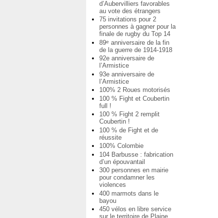
d’Aubervilliers favorables
au vote des étrangers
75 invitations pour 2
personnes à gagner pour la
finale de rugby du Top 14
89
anniversaire de la fin
e
de la guerre de 1914-1918
92e anniversaire de
l’Armistice
93e anniversaire de
l’Armistice
100% 2 Roues motorisés
100 % Fight et Coubertin
full !
100 % Fight 2 remplit
Coubertin !
100 % de Fight et de
réussite
100% Colombie
104 Barbusse : fabrication
d’un épouvantail
300 personnes en mairie
pour condamner les
violences
400 marmots dans le
bayou
450 vélos en libre service
sur le territoire de Plaine