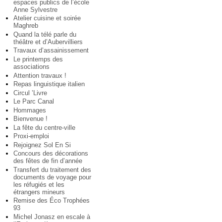
espaces publics de l’école
Anne Sylvestre
Atelier cuisine et soirée
Maghreb
Quand la télé parle du
théâtre et d’Aubervilliers
Travaux d’assainissement
Le printemps des
associations
Attention travaux !
Repas linguistique italien
Circul ’Livre
Le Parc Canal
Hommages
Bienvenue !
La fête du centre-ville
Proxi-emploi
Rejoignez Sol En Si
Concours des décorations
des fêtes de fin d’année
Transfert du traitement des
documents de voyage pour
les réfugiés et les
étrangers mineurs
Remise des Éco Trophées
93
Michel Jonasz en escale à