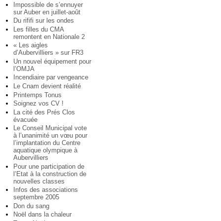
Impossible de s’ennuyer
sur Auber en juillet-août
Du rififi sur les ondes
Les filles du CMA
remontent en Nationale 2
« Les aigles
d’Aubervilliers » sur FR3
Un nouvel équipement pour
l’OMJA
Incendiaire par vengeance
Le Cnam devient réalité
Printemps Tonus
Soignez vos CV !
La cité des Prés Clos
évacuée
Le Conseil Municipal vote
à l’unanimité un vœu pour
l’implantation du Centre
aquatique olympique à
Aubervilliers
Pour une participation de
l’Etat à la construction de
nouvelles classes
Infos des associations
septembre 2005
Don du sang
Noël dans la chaleur