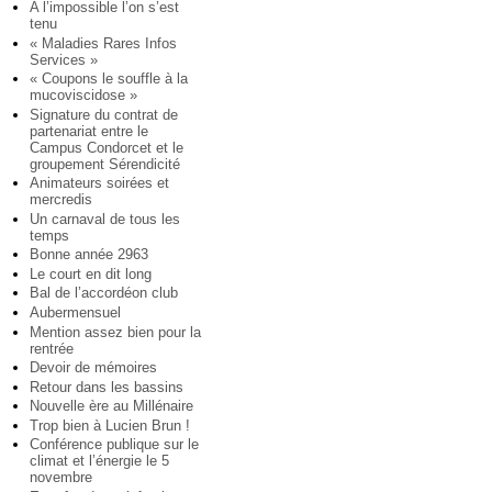
A l’impossible l’on s’est
tenu
« Maladies Rares Infos
Services »
« Coupons le souffle à la
mucoviscidose »
Signature du contrat de
partenariat entre le
Campus Condorcet et le
groupement Sérendicité
Animateurs soirées et
mercredis
Un carnaval de tous les
temps
Bonne année 2963
Le court en dit long
Bal de l’accordéon club
Aubermensuel
Mention assez bien pour la
rentrée
Devoir de mémoires
Retour dans les bassins
Nouvelle ère au Millénaire
Trop bien à Lucien Brun !
Conférence publique sur le
climat et l’énergie le 5
novembre