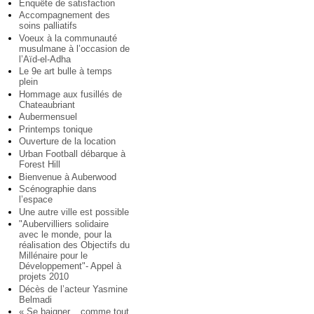
Enquête de satisfaction
Accompagnement des
soins palliatifs
Voeux à la communauté
musulmane à l’occasion de
l’Aïd-el-Adha
Le 9e art bulle à temps
plein
Hommage aux fusillés de
Chateaubriant
Aubermensuel
Printemps tonique
Ouverture de la location
Urban Football débarque à
Forest Hill
Bienvenue à Auberwood
Scénographie dans
l’espace
Une autre ville est possible
"Aubervilliers solidaire
avec le monde, pour la
réalisation des Objectifs du
Millénaire pour le
Développement"- Appel à
projets 2010
Décès de l’acteur Yasmine
Belmadi
« Se baigner... comme tout