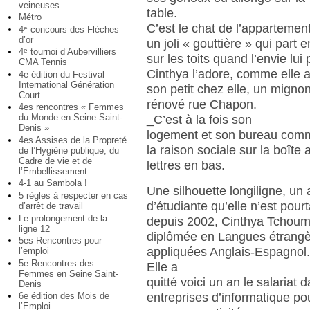
veineuses
table.
Métro
C’est le chat de l’appartement
4
concours des Flèches
e
d’or
un joli « gouttière » qui part e
4
tournoi d’Aubervilliers
e
sur les toits quand l’envie lui
CMA Tennis
Cinthya l’adore, comme elle 
4e édition du Festival
International Génération
son petit chez elle, un migno
Court
rénové rue Chapon.
4es rencontres « Femmes
du Monde en Seine-Saint-
_C’est à la fois son
Denis »
logement et son bureau comm
4es Assises de la Propreté
la raison sociale sur la boîte 
de l’Hygiène publique, du
Cadre de vie et de
lettres en bas.
l’Embellissement
4-1 au Sambola !
Une silhouette longiligne, un a
5 règles à respecter en cas
d’étudiante qu’elle n’est pour
d’arrêt de travail
Le prolongement de la
depuis 2002, Cinthya Tchoum
ligne 12
diplômée en Langues étrang
5es Rencontres pour
appliquées Anglais-Espagnol
l’emploi
5e Rencontres des
Elle a
Femmes en Seine Saint-
quitté voici un an le salariat 
Denis
6e édition des Mois de
entreprises d’informatique po
l’Emploi