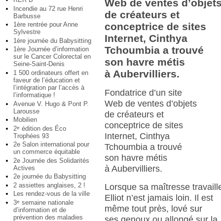
Web de ventes d’objet
Incendie au 72 rue Henri
de créateurs et
Barbusse
1ère rentrée pour Anne
conceptrice de sites
Sylvestre
Internet, Cinthya
1ère journée du Babysitting
Tchoumbia a trouvé
1ère Journée d’information
sur le Cancer Colorectal en
son havre métis
Seine-Saint-Denis
à Aubervilliers.
1 500 ordinateurs offert en
faveur de l’éducation et
l’intégration par l’accès à
Fondatrice d’un site
l’informatique !
Web de ventes d’objets
Avenue V. Hugo & Pont P.
Larousse
de créateurs et
Mobilien
conceptrice de sites
2
édition des Éco
e
Internet, Cinthya
Trophées 93
2e Salon international pour
Tchoumbia a trouvé
un commerce équitable
son havre métis
2e Journée des Solidarités
à Aubervilliers.
Actives
2e journée du Babysitting
2 assiettes anglaises, 2 !
Lorsque sa maîtresse travaill
Les rendez-vous de la ville
Elliot n’est jamais loin. Il est
3
semaine nationale
e
même tout près, lové sur
d’information et de
prévention des maladies
ses genoux ou allongé sur la