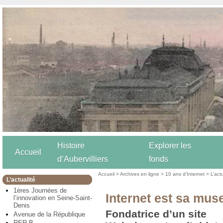
Histoire
Explorer les
Accueil
d’Aubervilliers
fonds
Accueil
>
Archives en ligne
>
10 ans d’Internet
>
L’act
L’actualité
1ères Journées de
Internet est sa mus
l’innovation en Seine-Saint-
Denis
Fondatrice d’un site
Avenue de la République
RER B