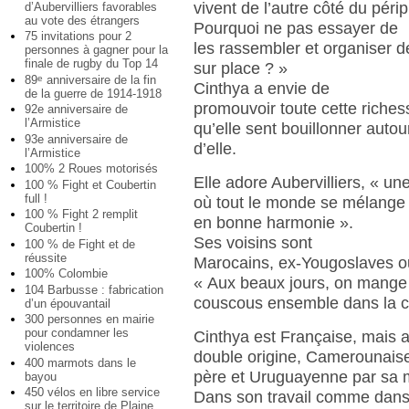
vivent de l’autre côté du péri
d’Aubervilliers favorables
au vote des étrangers
Pourquoi ne pas essayer de
75 invitations pour 2
les rassembler et organiser de
personnes à gagner pour la
finale de rugby du Top 14
sur place ? »
89
anniversaire de la fin
e
Cinthya a envie de
de la guerre de 1914-1918
promouvoir toute cette riche
92e anniversaire de
l’Armistice
qu’elle sent bouillonner autou
93e anniversaire de
d’elle.
l’Armistice
100% 2 Roues motorisés
Elle adore Aubervilliers, « une
100 % Fight et Coubertin
full !
où tout le monde se mélange e
100 % Fight 2 remplit
en bonne harmonie ».
Coubertin !
Ses voisins sont
100 % de Fight et de
réussite
Marocains, ex-Yougoslaves ou
100% Colombie
« Aux beaux jours, on mange
104 Barbusse : fabrication
couscous ensemble dans la c
d’un épouvantail
300 personnes en mairie
pour condamner les
Cinthya est Française, mais a
violences
double origine, Camerounais
400 marmots dans le
père et Uruguayenne par sa 
bayou
450 vélos en libre service
Dans son travail comme dans 
sur le territoire de Plaine