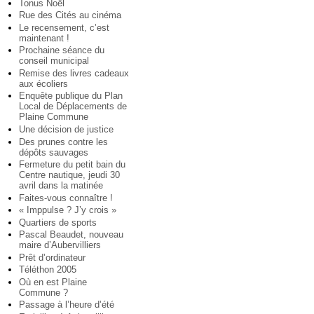
Tonus Noël
Rue des Cités au cinéma
Le recensement, c’est
maintenant !
Prochaine séance du
conseil municipal
Remise des livres cadeaux
aux écoliers
Enquête publique du Plan
Local de Déplacements de
Plaine Commune
Une décision de justice
Des prunes contre les
dépôts sauvages
Fermeture du petit bain du
Centre nautique, jeudi 30
avril dans la matinée
Faites-vous connaître !
« Imppulse ? J’y crois »
Quartiers de sports
Pascal Beaudet, nouveau
maire d’Aubervilliers
Prêt d’ordinateur
Téléthon 2005
Où en est Plaine
Commune ?
Passage à l’heure d’été