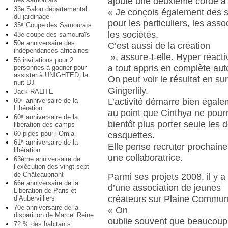
ajouté une deuxième corde à 
33e Salon départemental
« Je conçois également des si
du jardinage
pour les particuliers, les asso
35
Coupe des Samouraïs
e
les sociétés.
43e coupe des samouraïs
50e anniversaire des
C’est aussi de la création
indépendances africaines
», assure-t-elle. Hyper réactiv
56 invitations pour 2
a tout appris en complète aut
personnes à gagner pour
assister à UNIGHTED, la
On peut voir le résultat en sur
nuit DJ
Gingerlily.
Jack RALITE
L’activité démarre bien égale
60
anniversaire de la
e
Libération
au point que Cinthya ne pour
60
anniversaire de la
e
bientôt plus porter seule les 
libération des camps
60 piges pour l’Omja
casquettes.
61
anniversaire de la
e
Elle pense recruter prochain
libération
une collaboratrice.
63ème anniversaire de
l’exécution des vingt-sept
de Châteaubriant
Parmi ses projets 2008, il y a
66e anniversaire de la
d’une association de jeunes
Libération de Paris et
créateurs sur Plaine Commun
d’Aubervilliers
70e anniversaire de la
« On
disparition de Marcel Reine
oublie souvent que beaucoup
72 % des habitants