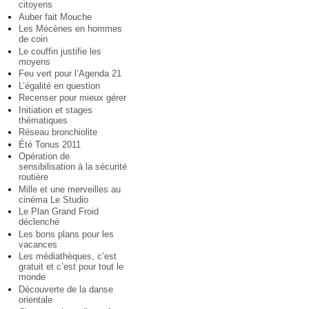
citoyens
Auber fait Mouche
Les Mécènes en hommes
de coin
Le couffin justifie les
moyens
Feu vert pour l’Agenda 21
L’égalité en question
Recenser pour mieux gérer
Initiation et stages
thématiques
Réseau bronchiolite
Été Tonus 2011
Opération de
sensibilisation à la sécurité
routière
Mille et une merveilles au
cinéma Le Studio
Le Plan Grand Froid
déclenché
Les bons plans pour les
vacances
Les médiathèques, c’est
gratuit et c’est pour tout le
monde
Découverte de la danse
orientale