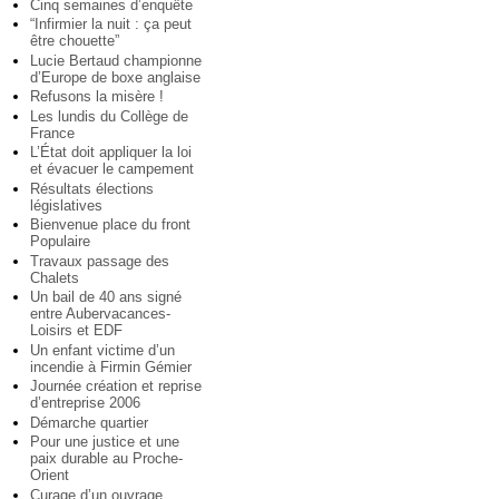
Cinq semaines d’enquête
“Infirmier la nuit : ça peut
être chouette”
Lucie Bertaud championne
d’Europe de boxe anglaise
Refusons la misère !
Les lundis du Collège de
France
L’État doit appliquer la loi
et évacuer le campement
Résultats élections
législatives
Bienvenue place du front
Populaire
Travaux passage des
Chalets
Un bail de 40 ans signé
entre Aubervacances-
Loisirs et EDF
Un enfant victime d’un
incendie à Firmin Gémier
Journée création et reprise
d’entreprise 2006
Démarche quartier
Pour une justice et une
paix durable au Proche-
Orient
Curage d’un ouvrage