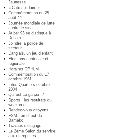
Jeunesse
« Café solidaire »
Commémoration du 25
août 44
Journée mondiale de lutte
contre le sida
Auber 93 se distingue à
Denain
Joindre la police de
secteur
L’anglais, un jeu d’enfant
Elections cantonale et
régionale
Horaires OPHLM
Commémoration du 17
octobre 1961
Infos Quartiers octobre
2004
Qui est ce garçon ?
Sports : les résultats du
week-end
Rendez-vous citoyens
FSM : en direct de
Bamako
Travaux d’élagage
Le 2ème Salon du service
aux entreprises