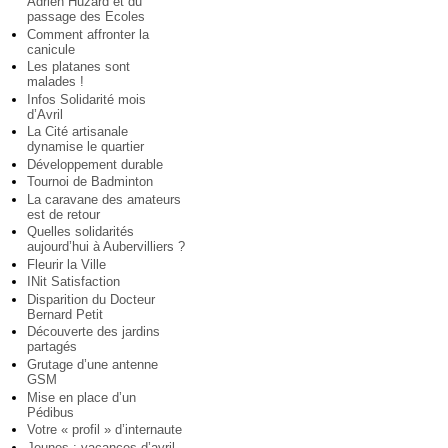
Adrien Huzard et du
passage des Ecoles
Comment affronter la
canicule
Les platanes sont
malades !
Infos Solidarité mois
d’Avril
La Cité artisanale
dynamise le quartier
Développement durable
Tournoi de Badminton
La caravane des amateurs
est de retour
Quelles solidarités
aujourd’hui à Aubervilliers ?
Fleurir la Ville
INit Satisfaction
Disparition du Docteur
Bernard Petit
Découverte des jardins
partagés
Grutage d’une antenne
GSM
Mise en place d’un
Pédibus
Votre « profil » d’internaute
Jeunes : vacances d’avril