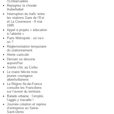
l’Embarcadère
Rejoignez la chorale
Auberbabel
Interruption du trafic entre
les stations Gare de l’Est
et La Courneuve - 8 mai
1945
Appel à projets « éducation
à l’altérité »
Paris Métropole : où va-t-
on ?
Réglementation temporaire
du stationnement
Alerte canicule
Demain se dessine
aujourd’hui
Soirée chic au Corbu
Le maire félicite trois
jeunes courageux
albertivillariens
La Région Ile-de-France
consulte les Franciliens
sur l’avenir du territoire
Balade urbaine : l’emploi,
l’agglo y travaille !
Journée création et reprise
d’entreprise en Seine-
Saint-Denis