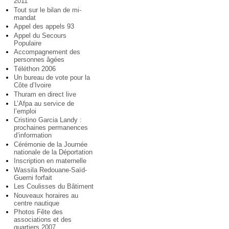
2011
Tout sur le bilan de mi-
mandat
Appel des appels 93
Appel du Secours
Populaire
Accompagnement des
personnes âgées
Téléthon 2006
Un bureau de vote pour la
Côte d’Ivoire
Thuram en direct live
L’Afpa au service de
l’emploi
Cristino Garcia Landy :
prochaines permanences
d’information
Cérémonie de la Journée
nationale de la Déportation
Inscription en maternelle
Wassila Redouane-Saïd-
Guerni forfait
Les Coulisses du Bâtiment
Nouveaux horaires au
centre nautique
Photos Fête des
associations et des
quartiers 2007