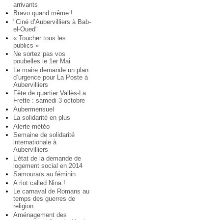
arrivants
Bravo quand même !
"Ciné d’Aubervilliers à Bab-
el-Oued"
« Toucher tous les
publics »
Ne sortez pas vos
poubelles le 1er Mai
Le maire demande un plan
d’urgence pour La Poste à
Aubervilliers
Fête de quartier Vallès-La
Frette : samedi 3 octobre
Aubermensuel
La solidarité en plus
Alerte météo
Semaine de solidarité
internationale à
Aubervilliers
L’état de la demande de
logement social en 2014
Samouraïs au féminin
A riot called Nina !
Le carnaval de Romans au
temps des guerres de
religion
Aménagement des