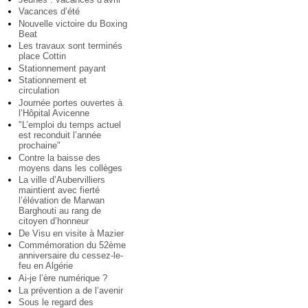
Vacances d’été
Nouvelle victoire du Boxing
Beat
Les travaux sont terminés
place Cottin
Stationnement payant
Stationnement et
circulation
Journée portes ouvertes à
l’Hôpital Avicenne
"L’emploi du temps actuel
est reconduit l’année
prochaine"
Contre la baisse des
moyens dans les collèges
La ville d’Aubervilliers
maintient avec fierté
l’élévation de Marwan
Barghouti au rang de
citoyen d’honneur
De Visu en visite à Mazier
Commémoration du 52ème
anniversaire du cessez-le-
feu en Algérie
Ai-je l’ère numérique ?
La prévention a de l’avenir
Sous le regard des