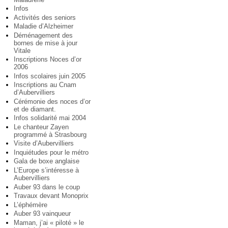
Infos
Activités des seniors
Maladie d’Alzheimer
Déménagement des
bornes de mise à jour
Vitale
Inscriptions Noces d’or
2006
Infos scolaires juin 2005
Inscriptions au Cnam
d’Aubervilliers
Cérémonie des noces d’or
et de diamant.
Infos solidarité mai 2004
Le chanteur Zayen
programmé à Strasbourg
Visite d’Aubervilliers
Inquiétudes pour le métro
Gala de boxe anglaise
L’Europe s’intéresse à
Aubervilliers
Auber 93 dans le coup
Travaux devant Monoprix
L’éphémère
Auber 93 vainqueur
Maman, j’ai « piloté » le