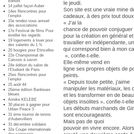
Bahuts
le jeudi.
14 juillet façon Auber
Son site est une vraie mine d
14es Rencontres pour
cadeaux, à des prix tout doux
l’emploi
15e rendez-vous annuel
« J’ai la
des associations
chance de pouvoir conjuguer
17e Festival de films Pour
éveiller les regards
pour la création en général et
19 logements à louer pour
travailler en indépendante, un
des salariés du 1 %
qui correspond bien à mon ca
20 bougies pour Etincelles
», confie-t-elle.
22e Championnat de
Caisses à savon
Elle-même vend en
24e édition du salon de
ligne ses propres objets de p
l’Etudiant de Paris
peints.
25es Rencontres pour
l’emploi
« Depuis toute petite, j’aime
25 août 44
manipuler les matériaux, les 
25ème édition Banlieues
bleues
et les transformer en de bea
Annike KELEBE
objets insolites », confie-t-elle
30 places à gagner pour
Les débuts marchands de Gin
Urban Peace 3
sont encourageants.
31 ème tournoi de tennis
d’Aubervilliers
Mais pas de quoi
31 décembre solidaire
pouvoir en vivre encore. Alors
32e Coupe internationale
des samouraïs