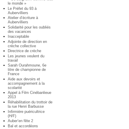
le monde »
Le Préfet du 93 à
Aubervilliers
Atelier d’écriture à
Aubervilliers
Solidarité pour les oubliés
des vacances
Inacceptable
Adjointe de direction en
crèche collective
Directrice de crèche
Les jeunes veulent du
travail
Sarah Ourahmoune, 6e
titre de championne de
France
Aide aux devoirs et
accompagnement à la
scolarité
Appel à Film Cinébanlieue
2013
Réhabilitation du trottoir de
la rue Henri Barbusse
Infirmière puéricultrice
(H/F)
Auber’en fête 2
Bal et accordéons