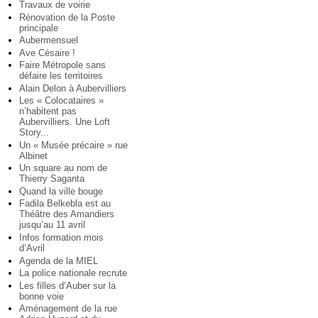
Travaux de voirie
Rénovation de la Poste
principale
Aubermensuel
Ave Césaire !
Faire Métropole sans
défaire les territoires
Alain Delon à Aubervilliers
Les « Colocataires »
n’habitent pas
Aubervilliers. Une Loft
Story...
Un « Musée précaire » rue
Albinet
Un square au nom de
Thierry Saganta
Quand la ville bouge
Fadila Belkebla est au
Théâtre des Amandiers
jusqu’au 11 avril
Infos formation mois
d’Avril
Agenda de la MIEL
La police nationale recrute
Les filles d’Auber sur la
bonne voie
Aménagement de la rue