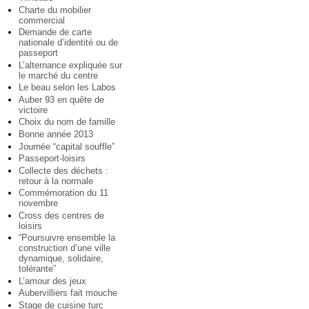
Charte du mobilier
commercial
Demande de carte
nationale d’identité ou de
passeport
L’alternance expliquée sur
le marché du centre
Le beau selon les Labos
Auber 93 en quête de
victoire
Choix du nom de famille
Bonne année 2013
Journée “capital souffle”
Passeport-loisirs
Collecte des déchets :
retour à la normale
Commémoration du 11
novembre
Cross des centres de
loisirs
“Poursuivre ensemble la
construction d’une ville
dynamique, solidaire,
tolérante”
L’amour des jeux
Aubervilliers fait mouche
Stage de cuisine turc