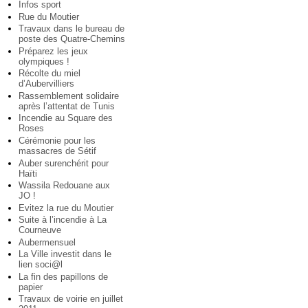
Infos sport
Rue du Moutier
Travaux dans le bureau de
poste des Quatre-Chemins
Préparez les jeux
olympiques !
Récolte du miel
d’Aubervilliers
Rassemblement solidaire
après l’attentat de Tunis
Incendie au Square des
Roses
Cérémonie pour les
massacres de Sétif
Auber surenchérit pour
Haïti
Wassila Redouane aux
JO !
Evitez la rue du Moutier
Suite à l’incendie à La
Courneuve
Aubermensuel
La Ville investit dans le
lien soci@l
La fin des papillons de
papier
Travaux de voirie en juillet