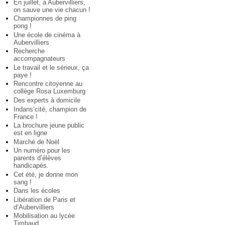
En juillet, à Aubervilliers,
on sauve une vie chacun !
Championnes de ping
pong !
Une école de cinéma à
Aubervilliers
Recherche
accompagnateurs
Le travail et le sérieux, ça
paye !
Rencontre citoyenne au
collège Rosa Luxemburg
Des experts à domicile
Indans’cité, champion de
France !
La brochure jeune public
est en ligne
Marché de Noël
Un numéro pour les
parents d’élèves
handicapés.
Cet été, je donne mon
sang !
Dans les écoles
Libération de Paris et
d’Aubervilliers
Mobilisation au lycée
Timbaud