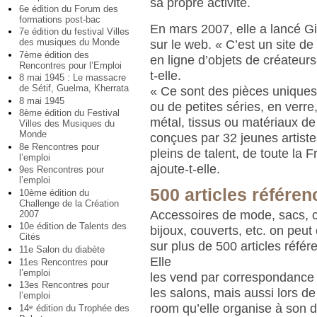
sa propre activité.
6e édition du Forum des
formations post-bac
En mars 2007, elle a lancé Gi
7e édition du festival Villes
des musiques du Monde
sur le web. « C’est un site de
7ème édition des
en ligne d’objets de créateurs
Rencontres pour l’Emploi
t-elle.
8 mai 1945 : Le massacre
de Sétif, Guelma, Kherrata
« Ce sont des pièces unique
8 mai 1945
ou de petites séries, en verre,
8ème édition du Festival
métal, tissus ou matériaux de
Villes des Musiques du
Monde
conçues par 32 jeunes artist
8e Rencontres pour
pleins de talent, de toute la F
l’emploi
ajoute-t-elle.
9es Rencontres pour
l’emploi
500 articles référen
10ème édition du
Challenge de la Création
Accessoires de mode, sacs, 
2007
10e édition de Talents des
bijoux, couverts, etc. on peut 
Cités
sur plus de 500 articles référ
11e Salon du diabète
Elle
11es Rencontres pour
l’emploi
les vend par correspondance
13es Rencontres pour
les salons, mais aussi lors d
l’emploi
room qu’elle organise à son d
14
édition du Trophée des
e