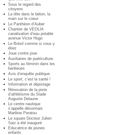
Sous le regard des
citoyens
La tête dans le béton, la
main sur le coeur
Le Panthéon d’Auber
Chantier de VEOLIA
canalisation d’eau potable
avenue Victor Hugo
Le Brésil comme si vous y
étiez
Joue contre joue
Auxiliaires de puériculture
Sports au féminin dans les
banlieues
Avis d’enquête publique
Le sport, c’est la santé !
Information et dépistage
Rénovation de la piste
d’athlétisme du Stade
Auguste Delaune
Le centre nautique
s’appelle désormais
Marlène Peratou
Le square Docteur Julien
Saiz a été inauguré
Educatrice de jeunes
enfants