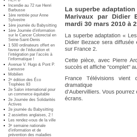
Incendie au 72 rue Henri
La superbe adaptation
Barbusse
1ère rentrée pour Anne
Marivaux par Didier 
Sylvestre
mardi 30 mars 2010 à 2
1ère journée du Babysitting
1ère Journée d’information
La superbe adaptation « Les
sur le Cancer Colorectal en
Seine-Saint-Denis
Didier Bezace sera diffusée
1 500 ordinateurs offert en
sur France 2.
faveur de l’éducation et
l’intégration par l’accès à
l’informatique !
Cette pièce, avec Pierre Ar
Avenue V. Hugo & Pont P.
succès et affiche "complet" 
Larousse
Mobilien
France Télévisions vient
2
édition des Éco
e
Trophées 93
dramatique
2e Salon international pour
d’Aubervilliers. Vous pourrez
un commerce équitable
écrans.
2e Journée des Solidarités
Actives
2e journée du Babysitting
2 assiettes anglaises, 2 !
Les rendez-vous de la ville
3
semaine nationale
e
d’information et de
prévention des maladies