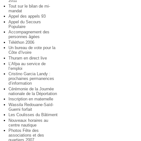
2011
Tout sur le bilan de mi-
mandat
Appel des appels 93
Appel du Secours
Populaire
Accompagnement des
personnes âgées
Téléthon 2006
Un bureau de vote pour la
Côte d’Ivoire
Thuram en direct live
L’Afpa au service de
l’emploi
Cristino Garcia Landy :
prochaines permanences
d’information
Cérémonie de la Journée
nationale de la Déportation
Inscription en maternelle
Wassila Redouane-Saïd-
Guerni forfait
Les Coulisses du Bâtiment
Nouveaux horaires au
centre nautique
Photos Fête des
associations et des
quartiers 2007