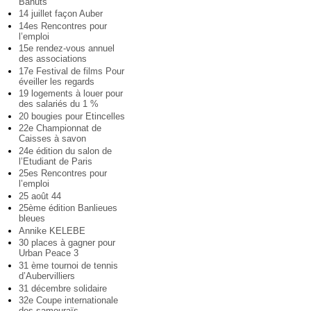
Bahuts
14 juillet façon Auber
14es Rencontres pour
l’emploi
15e rendez-vous annuel
des associations
17e Festival de films Pour
éveiller les regards
19 logements à louer pour
des salariés du 1 %
20 bougies pour Etincelles
22e Championnat de
Caisses à savon
24e édition du salon de
l’Etudiant de Paris
25es Rencontres pour
l’emploi
25 août 44
25ème édition Banlieues
bleues
Annike KELEBE
30 places à gagner pour
Urban Peace 3
31 ème tournoi de tennis
d’Aubervilliers
31 décembre solidaire
32e Coupe internationale
des samouraïs