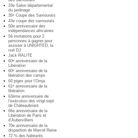
33e Salon départemental
du jardinage
35
Coupe des Samouraïs
e
43e coupe des samouraïs
50e anniversaire des
indépendances africaines
56 invitations pour 2
personnes à gagner pour
assister à UNIGHTED, la
nuit DJ
Jack RALITE
60
anniversaire de la
e
Libération
60
anniversaire de la
e
libération des camps
60 piges pour l’Omja
61
anniversaire de la
e
libération
63ème anniversaire de
l’exécution des vingt-sept
de Châteaubriant
66e anniversaire de la
Libération de Paris et
d’Aubervilliers
70e anniversaire de la
disparition de Marcel Reine
72 % des habitants