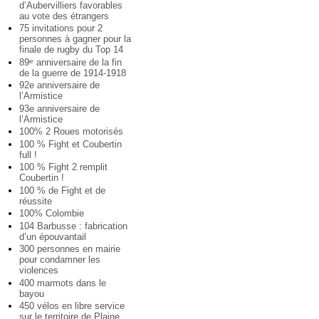
d’Aubervilliers favorables
au vote des étrangers
75 invitations pour 2
personnes à gagner pour la
finale de rugby du Top 14
89
anniversaire de la fin
e
de la guerre de 1914-1918
92e anniversaire de
l’Armistice
93e anniversaire de
l’Armistice
100% 2 Roues motorisés
100 % Fight et Coubertin
full !
100 % Fight 2 remplit
Coubertin !
100 % de Fight et de
réussite
100% Colombie
104 Barbusse : fabrication
d’un épouvantail
300 personnes en mairie
pour condamner les
violences
400 marmots dans le
bayou
450 vélos en libre service
sur le territoire de Plaine