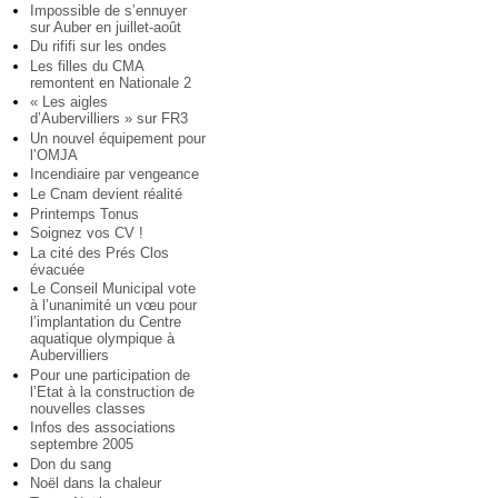
Impossible de s’ennuyer
sur Auber en juillet-août
Du rififi sur les ondes
Les filles du CMA
remontent en Nationale 2
« Les aigles
d’Aubervilliers » sur FR3
Un nouvel équipement pour
l’OMJA
Incendiaire par vengeance
Le Cnam devient réalité
Printemps Tonus
Soignez vos CV !
La cité des Prés Clos
évacuée
Le Conseil Municipal vote
à l’unanimité un vœu pour
l’implantation du Centre
aquatique olympique à
Aubervilliers
Pour une participation de
l’Etat à la construction de
nouvelles classes
Infos des associations
septembre 2005
Don du sang
Noël dans la chaleur