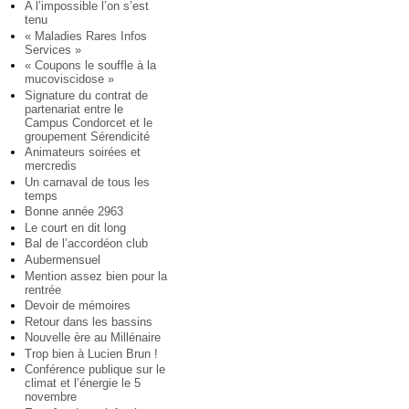
A l’impossible l’on s’est
tenu
« Maladies Rares Infos
Services »
« Coupons le souffle à la
mucoviscidose »
Signature du contrat de
partenariat entre le
Campus Condorcet et le
groupement Sérendicité
Animateurs soirées et
mercredis
Un carnaval de tous les
temps
Bonne année 2963
Le court en dit long
Bal de l’accordéon club
Aubermensuel
Mention assez bien pour la
rentrée
Devoir de mémoires
Retour dans les bassins
Nouvelle ère au Millénaire
Trop bien à Lucien Brun !
Conférence publique sur le
climat et l’énergie le 5
novembre