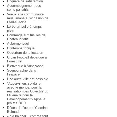
Enquête de satisfaction
Accompagnement des
soins palliatifs
Voeux à la communauté
musulmane à l’occasion de
l’Aïd-el-Adha
Le 9e art bulle à temps
plein
Hommage aux fusillés de
Chateaubriant
Aubermensuel
Printemps tonique
Ouverture de la location
Urban Football débarque à
Forest Hill
Bienvenue à Auberwood
Scénographie dans
l’espace
Une autre ville est possible
"Aubervilliers solidaire
avec le monde, pour la
réalisation des Objectifs du
Millénaire pour le
Développement"- Appel à
projets 2010
Décès de l’acteur Yasmine
Belmadi
« Se baigner... comme tout