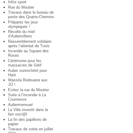
Infos sport
Rue du Moutier
Travaux dans le bureau de
poste des Quatre-Chemins
Préparez les jeux
olympiques !
Récolte du miel
d’Aubervilliers
Rassemblement solidaire
après l’attentat de Tunis
Incendie au Square des
Roses
Cérémonie pour les
massacres de Sétif
Auber surenchérit pour
Haïti
Wassila Redouane aux
JO !
Evitez la rue du Moutier
Suite à l’incendie à La
Courneuve
Aubermensuel
La Ville investit dans le
lien soci@l
La fin des papillons de
papier
Travaux de voirie en juillet