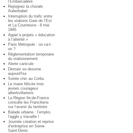
l’Embarcadère
Rejoignez la chorale
Auberbabel
Interruption du trafic entre
les stations Gare de l’Est
et La Courneuve - 8 mai
1945
Appel à projets « éducation
à l’altérité »
Paris Métropole : où va-t-
on ?
Réglementation temporaire
du stationnement
Alerte canicule
Demain se dessine
aujourd’hui
Soirée chic au Corbu
Le maire félicite trois
jeunes courageux
albertivillariens
La Région Ile-de-France
consulte les Franciliens
sur l’avenir du territoire
Balade urbaine : l’emploi,
l’agglo y travaille !
Journée création et reprise
d’entreprise en Seine-
Saint-Denis