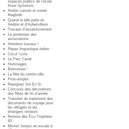
espaces publics de l’école
Anne Sylvestre
Atelier cuisine et soirée
Maghreb
Quand la télé parle du
théâtre et d’Aubervilliers
Travaux d’assainissement
Le printemps des
associations
Attention travaux !
Repas linguistique italien
Circul ’Livre
Le Parc Canal
Hommages
Bienvenue !
La fête du centre-ville
Proxi-emploi
Rejoignez Sol En Si
Concours des décorations
des fêtes de fin d’année
Transfert du traitement des
documents de voyage pour
les réfugiés et les
étrangers mineurs
Remise des Éco Trophées
93
Michel Jonasz en escale à