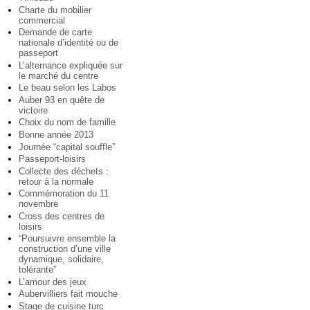
Charte du mobilier
commercial
Demande de carte
nationale d’identité ou de
passeport
L’alternance expliquée sur
le marché du centre
Le beau selon les Labos
Auber 93 en quête de
victoire
Choix du nom de famille
Bonne année 2013
Journée “capital souffle”
Passeport-loisirs
Collecte des déchets :
retour à la normale
Commémoration du 11
novembre
Cross des centres de
loisirs
“Poursuivre ensemble la
construction d’une ville
dynamique, solidaire,
tolérante”
L’amour des jeux
Aubervilliers fait mouche
Stage de cuisine turc