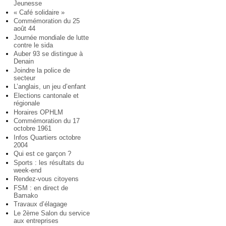
Jeunesse
« Café solidaire »
Commémoration du 25
août 44
Journée mondiale de lutte
contre le sida
Auber 93 se distingue à
Denain
Joindre la police de
secteur
L’anglais, un jeu d’enfant
Elections cantonale et
régionale
Horaires OPHLM
Commémoration du 17
octobre 1961
Infos Quartiers octobre
2004
Qui est ce garçon ?
Sports : les résultats du
week-end
Rendez-vous citoyens
FSM : en direct de
Bamako
Travaux d’élagage
Le 2ème Salon du service
aux entreprises