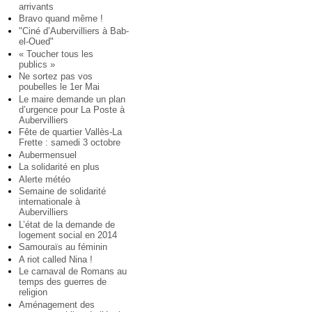
arrivants
Bravo quand même !
"Ciné d’Aubervilliers à Bab-
el-Oued"
« Toucher tous les
publics »
Ne sortez pas vos
poubelles le 1er Mai
Le maire demande un plan
d’urgence pour La Poste à
Aubervilliers
Fête de quartier Vallès-La
Frette : samedi 3 octobre
Aubermensuel
La solidarité en plus
Alerte météo
Semaine de solidarité
internationale à
Aubervilliers
L’état de la demande de
logement social en 2014
Samouraïs au féminin
A riot called Nina !
Le carnaval de Romans au
temps des guerres de
religion
Aménagement des