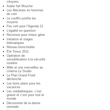
citoyens
Auber fait Mouche
Les Mécènes en hommes
de coin
Le couffin justifie les
moyens
Feu vert pour l’Agenda 21
L’égalité en question
Recenser pour mieux gérer
Initiation et stages
thématiques
Réseau bronchiolite
Été Tonus 2011
Opération de
sensibilisation à la sécurité
routière
Mille et une merveilles au
cinéma Le Studio
Le Plan Grand Froid
déclenché
Les bons plans pour les
vacances
Les médiathèques, c’est
gratuit et c’est pour tout le
monde
Découverte de la danse
orientale