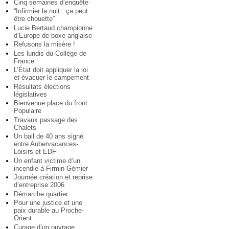
Cinq semaines d’enquête
“Infirmier la nuit : ça peut
être chouette”
Lucie Bertaud championne
d’Europe de boxe anglaise
Refusons la misère !
Les lundis du Collège de
France
L’État doit appliquer la loi
et évacuer le campement
Résultats élections
législatives
Bienvenue place du front
Populaire
Travaux passage des
Chalets
Un bail de 40 ans signé
entre Aubervacances-
Loisirs et EDF
Un enfant victime d’un
incendie à Firmin Gémier
Journée création et reprise
d’entreprise 2006
Démarche quartier
Pour une justice et une
paix durable au Proche-
Orient
Curage d’un ouvrage