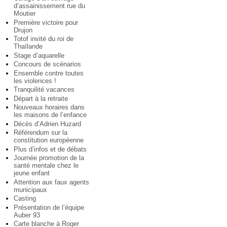
d’assainissement rue du
Moutier
Première victoire pour
Drujon
Totof invité du roi de
Thaïlande
Stage d’aquarelle
Concours de scénarios
Ensemble contre toutes
les violences !
Tranquilité vacances
Départ à la retraite
Nouveaux horaires dans
les maisons de l’enfance
Décès d’Adrien Huzard
Référendum sur la
constitution européenne
Plus d’infos et de débats
Journée promotion de la
santé mentale chez le
jeune enfant
Attention aux faux agents
municipaux
Casting
Présentation de l’équipe
Auber 93
Carte blanche à Roger