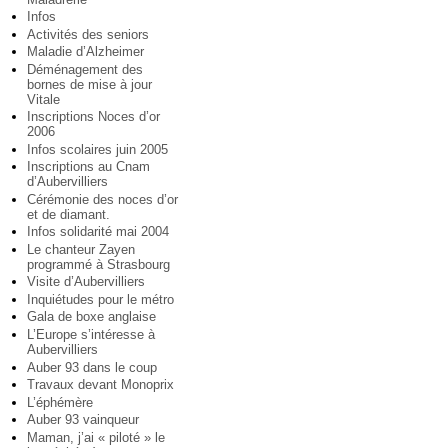
Infos
Activités des seniors
Maladie d’Alzheimer
Déménagement des
bornes de mise à jour
Vitale
Inscriptions Noces d’or
2006
Infos scolaires juin 2005
Inscriptions au Cnam
d’Aubervilliers
Cérémonie des noces d’or
et de diamant.
Infos solidarité mai 2004
Le chanteur Zayen
programmé à Strasbourg
Visite d’Aubervilliers
Inquiétudes pour le métro
Gala de boxe anglaise
L’Europe s’intéresse à
Aubervilliers
Auber 93 dans le coup
Travaux devant Monoprix
L’éphémère
Auber 93 vainqueur
Maman, j’ai « piloté » le