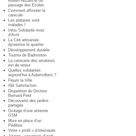
Adrien Huzard et du
passage des Ecoles
Comment affronter la
canicule
Les platanes sont
malades !
Infos Solidarité mois
d’Avril
La Cité artisanale
dynamise le quartier
Développement durable
Tournoi de Badminton
La caravane des amateurs
est de retour
Quelles solidarités
aujourd’hui à Aubervilliers ?
Fleurir la Ville
INit Satisfaction
Disparition du Docteur
Bernard Petit
Découverte des jardins
partagés
Grutage d’une antenne
GSM
Mise en place d’un
Pédibus
Votre « profil » d’internaute
Jeunes : vacances d’avril