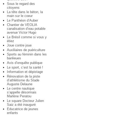
Sous le regard des
citoyens
La tête dans le béton, la
main sur le coeur
Le Panthéon d’Auber
Chantier de VEOLIA
canalisation d’eau potable
avenue Victor Hugo
Le Brésil comme si vous y
étiez
Joue contre joue
Auxiliaires de puériculture
Sports au féminin dans les
banlieues
Avis d’enquête publique
Le sport, c’est la santé !
Information et dépistage
Rénovation de la piste
d’athlétisme du Stade
Auguste Delaune
Le centre nautique
s’appelle désormais
Marlène Peratou
Le square Docteur Julien
Saiz a été inauguré
Educatrice de jeunes
enfants