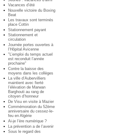
Vacances d’été
Nouvelle victoire du Boxing
Beat
Les travaux sont terminés
place Cottin
Stationnement payant
Stationnement et
circulation
Journée portes ouvertes à
l’Hôpital Avicenne
"L’emploi du temps actuel
est reconduit l’année
prochaine"
Contre la baisse des
moyens dans les collèges
La ville d’Aubervilliers
maintient avec fierté
l’élévation de Marwan
Barghouti au rang de
citoyen d’honneur
De Visu en visite à Mazier
Commémoration du 52ème
anniversaire du cessez-le-
feu en Algérie
Ai-je l’ère numérique ?
La prévention a de l’avenir
Sous le regard des