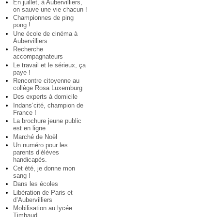
En juillet, à Aubervilliers,
on sauve une vie chacun !
Championnes de ping
pong !
Une école de cinéma à
Aubervilliers
Recherche
accompagnateurs
Le travail et le sérieux, ça
paye !
Rencontre citoyenne au
collège Rosa Luxemburg
Des experts à domicile
Indans’cité, champion de
France !
La brochure jeune public
est en ligne
Marché de Noël
Un numéro pour les
parents d’élèves
handicapés.
Cet été, je donne mon
sang !
Dans les écoles
Libération de Paris et
d’Aubervilliers
Mobilisation au lycée
Timbaud