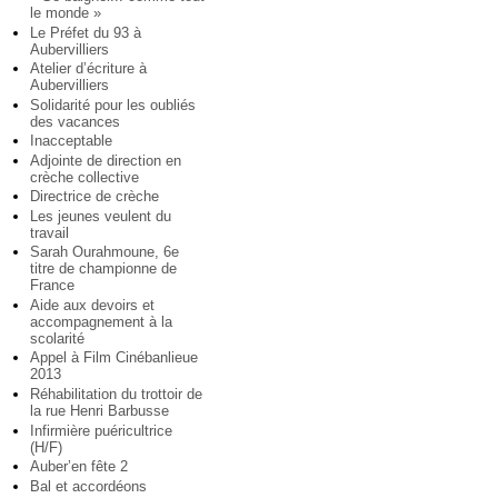
le monde »
Le Préfet du 93 à
Aubervilliers
Atelier d’écriture à
Aubervilliers
Solidarité pour les oubliés
des vacances
Inacceptable
Adjointe de direction en
crèche collective
Directrice de crèche
Les jeunes veulent du
travail
Sarah Ourahmoune, 6e
titre de championne de
France
Aide aux devoirs et
accompagnement à la
scolarité
Appel à Film Cinébanlieue
2013
Réhabilitation du trottoir de
la rue Henri Barbusse
Infirmière puéricultrice
(H/F)
Auber’en fête 2
Bal et accordéons