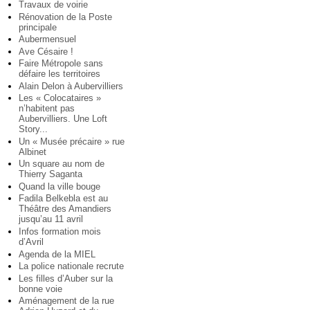
Travaux de voirie
Rénovation de la Poste
principale
Aubermensuel
Ave Césaire !
Faire Métropole sans
défaire les territoires
Alain Delon à Aubervilliers
Les « Colocataires »
n’habitent pas
Aubervilliers. Une Loft
Story...
Un « Musée précaire » rue
Albinet
Un square au nom de
Thierry Saganta
Quand la ville bouge
Fadila Belkebla est au
Théâtre des Amandiers
jusqu’au 11 avril
Infos formation mois
d’Avril
Agenda de la MIEL
La police nationale recrute
Les filles d’Auber sur la
bonne voie
Aménagement de la rue