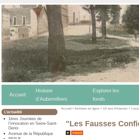
Histoire
Explorer les
Accueil
d’Aubervilliers
fonds
Accueil
>
Archives en ligne
>
10 ans d’Internet
>
L’act
L’actualité
1ères Journées de
"Les Fausses Confi
l’innovation en Seine-Saint-
Denis
Avenue de la République
RER B