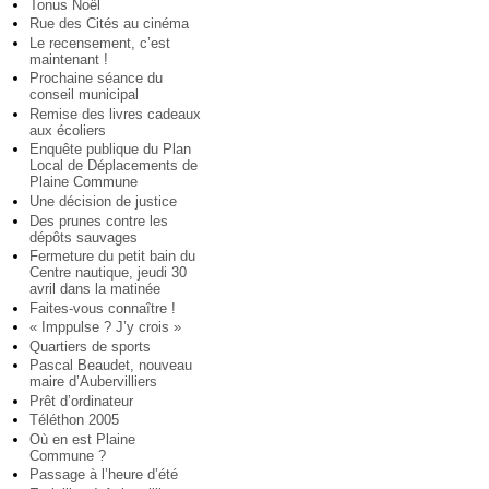
Tonus Noël
Rue des Cités au cinéma
Le recensement, c’est
maintenant !
Prochaine séance du
conseil municipal
Remise des livres cadeaux
aux écoliers
Enquête publique du Plan
Local de Déplacements de
Plaine Commune
Une décision de justice
Des prunes contre les
dépôts sauvages
Fermeture du petit bain du
Centre nautique, jeudi 30
avril dans la matinée
Faites-vous connaître !
« Imppulse ? J’y crois »
Quartiers de sports
Pascal Beaudet, nouveau
maire d’Aubervilliers
Prêt d’ordinateur
Téléthon 2005
Où en est Plaine
Commune ?
Passage à l’heure d’été