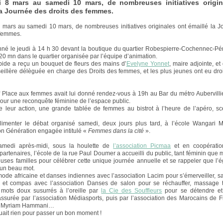
i 8 mars au samedi 10 mars, de nombreuses initiatives origin
la Journée des droits des femmes.
 mars au samedi 10 mars, de nombreuses initiatives originales ont émaillé la 
 femmes.
né le jeudi à 14 h 30 devant la boutique du quartier Robespierre-Cochennec-Pé
20 mn dans le quartier organisée par l’équipe d’animation.
pide a reçu un bouquet de fleurs des mains d’
Evelyne Yonnet
, maire adjointe, e
seillère délèguée en charge des Droits des femmes, et les plus jeunes ont eu dro
if Place aux femmes avait lui donné rendez-vous à 19h au Bar du métro Aubervilli
ur une reconquête féminine de l’espace public.
e leur action, une grande tablée de femmes au bistrot à l’heure de l’apéro, s
…
limenter le débat organisé samedi, deux jours plus tard, à l’école Wangari M
ion Génération engagée intitulé «
Femmes dans la cité
».
amedi après-midi, sous la houlette de
l’association Picmaa
et en coopératio
artenaires, l’école de la rue Paul Doumer a accueilli du public, tant féminin que m
ses familles pour célébrer cette unique journée annuelle et se rappeler que l’ég
un beau mot.
mode africaine et danses indiennes avec l’association Lacim pour s’émerveiller, sa
k et compas avec l’association Danses de salon pour se réchauffer, massage tr
 mots doux susurrés à l’oreille par
la Cie des Souffleurs
pour se détendre et
ssurée par l’association Médiasports, puis par l’association des Marocains de F
e Myriam Hammani…
uait rien pour passer un bon moment !