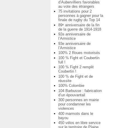
d’Aubervilliers favorables
au vote des étrangers
75 invitations pour 2
personnes à gagner pour la
finale de rugby du Top 14
89
anniversaire de la fin
e
de la guerre de 1914-1918
92e anniversaire de
l’Armistice
93e anniversaire de
l’Armistice
100% 2 Roues motorisés
100 % Fight et Coubertin
full !
100 % Fight 2 remplit
Coubertin !
100 % de Fight et de
réussite
100% Colombie
104 Barbusse : fabrication
d’un épouvantail
300 personnes en mairie
pour condamner les
violences
400 marmots dans le
bayou
450 vélos en libre service
sur le territoire de Plaine