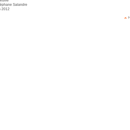
euille
Stéphane Salandre
s 2012
H