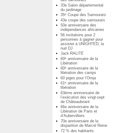
33e Salon départemental
du jardinage
35
Coupe des Samouraïs
e
43e coupe des samouraïs
50e anniversaire des
indépendances africaines
56 invitations pour 2
personnes à gagner pour
assister à UNIGHTED, la
nuit DJ
Jack RALITE
60
anniversaire de la
e
Libération
60
anniversaire de la
e
libération des camps
60 piges pour l’Omja
61
anniversaire de la
e
libération
63ème anniversaire de
l’exécution des vingt-sept
de Châteaubriant
66e anniversaire de la
Libération de Paris et
d’Aubervilliers
70e anniversaire de la
disparition de Marcel Reine
72 % des habitants