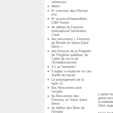
veineuses
Métro
4
concours des Flèches
e
d’or
4
tournoi d’Aubervilliers
e
CMA Tennis
4e édition du Festival
International Génération
Court
4es rencontres « Femmes
du Monde en Seine-Saint-
Denis »
4es Assises de la Propreté
de l’Hygiène publique, du
Cadre de vie et de
l’Embellissement
4-1 au Sambola !
5 règles à respecter en cas
d’arrêt de travail
Le prolongement de la
ligne 12
5es Rencontres pour
l’emploi
L’atelier 
5e Rencontres des
grand succè
Femmes en Seine Saint-
la militan
Denis
2004, reste
6e édition des Mois de
l’Emploi