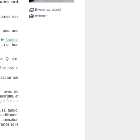
ales ont
Envoyer par courriel
Imprimer
Journée des
ri pour une
t de
Soumia
it à un bon
ers Quatre-
cène pas si
aathai par
n avec de
asculin, et
alité n’est
lsa, tango,
aditionnel
 animation
rance et la