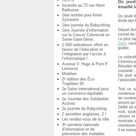
Du jeud
Incendie au 72 rue Henri
émaillé 
Barbusse
1ère rentrée pour Anne
Du jeudi 8
Sylvestre
droits des
1ère journée du Babysitting
Départ don
1ère Journée d’information
course de 
sur le Cancer Colorectal en
La plus ra
Seine-Saint-Denis
Zahir
, con
1 500 ordinateurs offert en
goûter.
faveur de l’éducation et
l’intégration par l’accès à
Le collect
l’informatique !
Chemins po
Avenue V. Hugo & Pont P.
Résultat d
Larousse
courante
Mobilien
De quoi a
2
édition des Éco
e
l’associat
Trophées 93
2e Salon international pour
Tout ce s
un commerce équitable
nombreux p
de nombreu
2e Journée des Solidarités
encore qu’
Actives
Défilé de 
2e journée du Babysitting
rock, sou
2 assiettes anglaises, 2 !
chinois et
Les rendez-vous de la ville
musicale a
3
semaine nationale
e
chanteus
d’information et de
Il ne manq
prévention des maladies