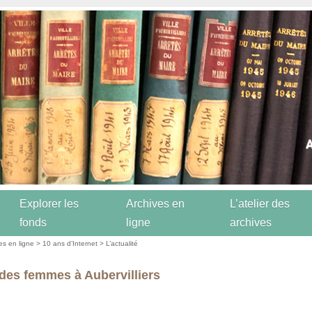
Explorer les
Archives en
L’atelier des
fonds
ligne
archives
es en ligne
>
10 ans d’Internet
>
L’actualité
 des femmes à Aubervilliers