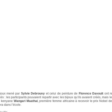
bijoux mené par
Sylvie Debrouvy
et celui de peinture de
Florence Davoult
ont r
s : les participants pouvaient repartir avec les bijoux qu’ils avaient créés, mais le
te kenyane
Wangari Maathai
, première femme africaine à recevoir le prix Nobel de
ra dans l’école.