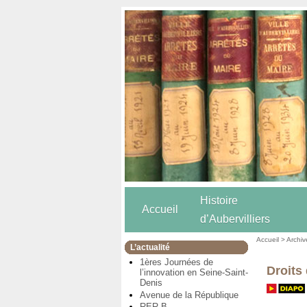
Histoire
Accueil
d’Aubervilliers
Accueil
>
Archiv
L’actualité
1ères Journées de
Droits
l’innovation en Seine-Saint-
Denis
Avenue de la République
RER B