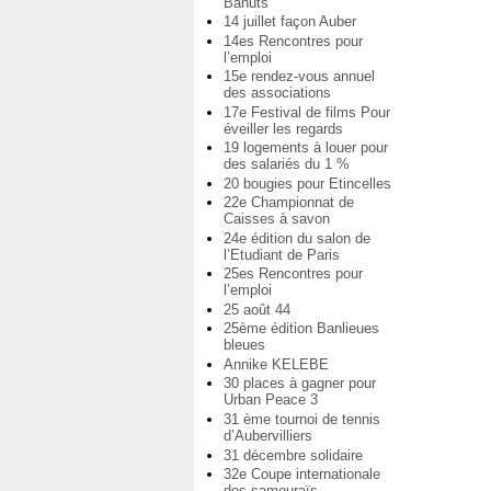
Bahuts
14 juillet façon Auber
14es Rencontres pour
l’emploi
15e rendez-vous annuel
des associations
17e Festival de films Pour
éveiller les regards
19 logements à louer pour
des salariés du 1 %
20 bougies pour Etincelles
22e Championnat de
Caisses à savon
24e édition du salon de
l’Etudiant de Paris
25es Rencontres pour
l’emploi
25 août 44
25ème édition Banlieues
bleues
Annike KELEBE
30 places à gagner pour
Urban Peace 3
31 ème tournoi de tennis
d’Aubervilliers
31 décembre solidaire
32e Coupe internationale
des samouraïs