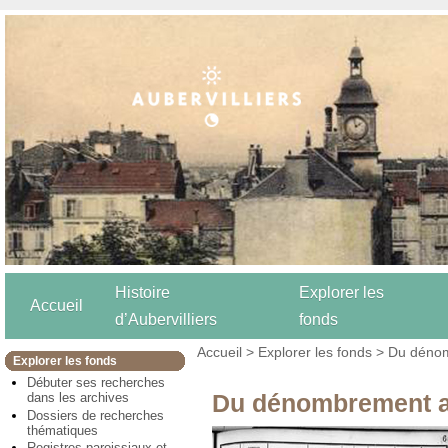
Histoire
Explorer les
Accueil
d’Aubervilliers
fonds
Accueil
>
Explorer les fonds
> Du dénom
Explorer les fonds
Débuter ses recherches
Du dénombrement a
dans les archives
Dossiers de recherches
thématiques
Registres paroissiaux et