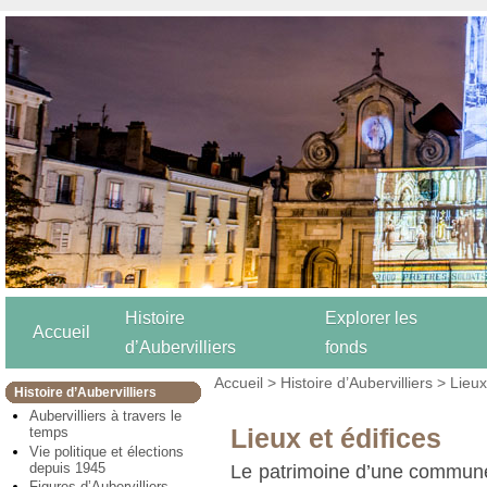
Histoire
Explorer les
Accueil
d’Aubervilliers
fonds
Accueil
>
Histoire d’Aubervilliers
> Lieux
Histoire d’Aubervilliers
Aubervilliers à travers le
Lieux et édifices
temps
Vie politique et élections
depuis 1945
Le patrimoine d’une commune
Figures d’Aubervilliers