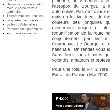
piétonne, de 8 heures à 20
Découvrez la ville à vélo
l’aéroport du Bourget, la na
avec le parcours vélo-
automobile. Pas de travaux e
patrimoine
Transformations urbaines
mais un festival inédit de t
Le quartier des poètes
couleurs des jonquilles q
Le Fort d’Aubervilliers
événement unique et uto
Parcours vélo patrimoine
requalification de la route 
RN2, La Route de l’An 2000
conjointement par les muni
Courneuve, Le Bourget et du
nationale . Un rendez-vous exc
Sans Arrêt sans Limites q
volontés, amateurs et profess
Pour une fois, la RN 2 sera
Extrait du Parisien Mai 2000.