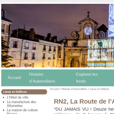
Histoire
Explorer les
Accueil
d’Aubervilliers
fonds
Accueil
>
Histoire d’Aubervilliers
>
Lieux et édifices
Lieux et édifices
L’Hôtel de ville
RN2, La Route de l
La manufacture des
Allumettes
“DU JAMAIS VU ! Douze heur
La maison de culture
Mazier