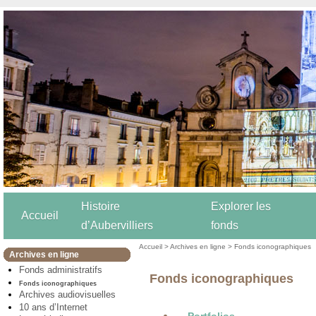
Histoire
Explorer les
Accueil
d’Aubervilliers
fonds
Accueil
>
Archives en ligne
> Fonds iconographiques
Archives en ligne
Fonds administratifs
Fonds iconographiques
Fonds iconographiques
Archives audiovisuelles
10 ans d’Internet