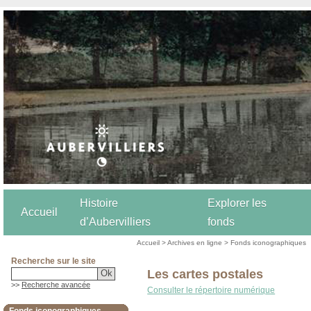
Histoire
Explorer les
Accueil
d’Aubervilliers
fonds
Accueil
>
Archives en ligne
>
Fonds iconographiques
Recherche sur le site
Les cartes postales
>>
Recherche avancée
Consulter le répertoire numérique