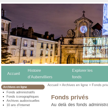
Histoire
Explorer les
Accueil
d’Aubervilliers
fonds
Accueil
>
Archives en ligne
> Fonds pri
Archives en ligne
Fonds administratifs
Fonds privés
Fonds iconographiques
Archives audiovisuelles
Au delà des fonds administra
10 ans d’Internet