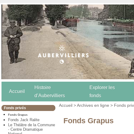
Histoire
Explorer les
Accueil
d’Aubervilliers
fonds
Accueil
>
Archives en ligne
>
Fonds pri
Fonds privés
Fonds Grapus
Fonds Grapus
Fonds Jack Ralite
Le Théâtre de la Commune
- Centre Dramatique
National