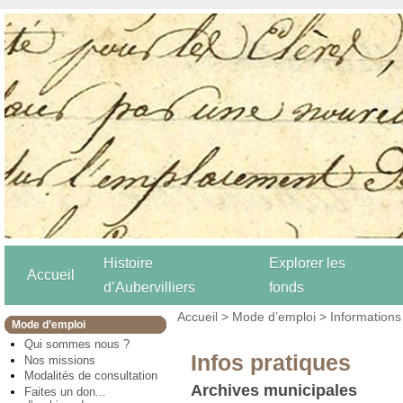
Histoire
Explorer les
Accueil
d’Aubervilliers
fonds
Accueil
>
Mode d’emploi
> Informations
Mode d’emploi
Qui sommes nous ?
Infos pratiques
Nos missions
Modalités de consultation
Archives municipales
Faites un don...