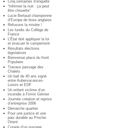
Cinq semaines d’enquête
“Infirmier la nuit : ça peut
être chouette”
Lucie Bertaud championne
d’Europe de boxe anglaise
Refusons la misère !
Les lundis du Collège de
France
L’État doit appliquer la loi
et évacuer le campement
Résultats élections
législatives
Bienvenue place du front
Populaire
Travaux passage des
Chalets
Un bail de 40 ans signé
entre Aubervacances-
Loisirs et EDF
Un enfant victime d’un
incendie à Firmin Gémier
Journée création et reprise
d’entreprise 2006
Démarche quartier
Pour une justice et une
paix durable au Proche-
Orient
Curage d’un ouvrage