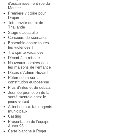
d’assainissement rue du
Moutier
Première victoire pour
Drujon
Totof invité du roi de
Thaïlande
Stage d’aquarelle
Concours de scénarios
Ensemble contre toutes
les violences !
Tranquilité vacances
Départ à la retraite
Nouveaux horaires dans
les maisons de l’enfance
Décès d’Adrien Huzard
Référendum sur la
constitution européenne
Plus d’infos et de débats
Journée promotion de la
santé mentale chez le
jeune enfant
Attention aux faux agents
municipaux
Casting
Présentation de l’équipe
Auber 93
Carte blanche à Roger