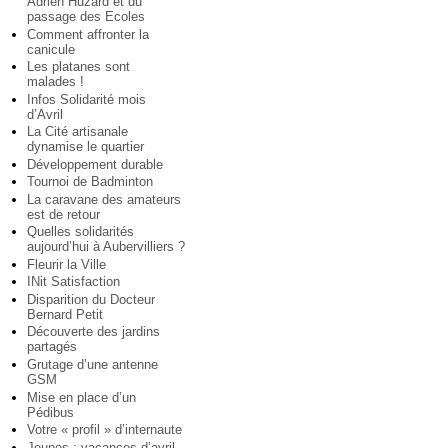
Adrien Huzard et du
passage des Ecoles
Comment affronter la
canicule
Les platanes sont
malades !
Infos Solidarité mois
d’Avril
La Cité artisanale
dynamise le quartier
Développement durable
Tournoi de Badminton
La caravane des amateurs
est de retour
Quelles solidarités
aujourd’hui à Aubervilliers ?
Fleurir la Ville
INit Satisfaction
Disparition du Docteur
Bernard Petit
Découverte des jardins
partagés
Grutage d’une antenne
GSM
Mise en place d’un
Pédibus
Votre « profil » d’internaute
Jeunes : vacances d’avril