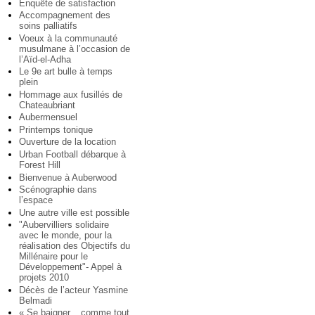
Enquête de satisfaction
Accompagnement des
soins palliatifs
Voeux à la communauté
musulmane à l’occasion de
l’Aïd-el-Adha
Le 9e art bulle à temps
plein
Hommage aux fusillés de
Chateaubriant
Aubermensuel
Printemps tonique
Ouverture de la location
Urban Football débarque à
Forest Hill
Bienvenue à Auberwood
Scénographie dans
l’espace
Une autre ville est possible
"Aubervilliers solidaire
avec le monde, pour la
réalisation des Objectifs du
Millénaire pour le
Développement"- Appel à
projets 2010
Décès de l’acteur Yasmine
Belmadi
« Se baigner... comme tout