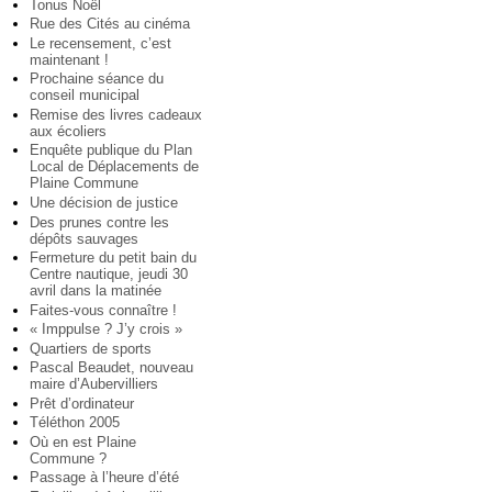
Tonus Noël
Rue des Cités au cinéma
Le recensement, c’est
maintenant !
Prochaine séance du
conseil municipal
Remise des livres cadeaux
aux écoliers
Enquête publique du Plan
Local de Déplacements de
Plaine Commune
Une décision de justice
Des prunes contre les
dépôts sauvages
Fermeture du petit bain du
Centre nautique, jeudi 30
avril dans la matinée
Faites-vous connaître !
« Imppulse ? J’y crois »
Quartiers de sports
Pascal Beaudet, nouveau
maire d’Aubervilliers
Prêt d’ordinateur
Téléthon 2005
Où en est Plaine
Commune ?
Passage à l’heure d’été