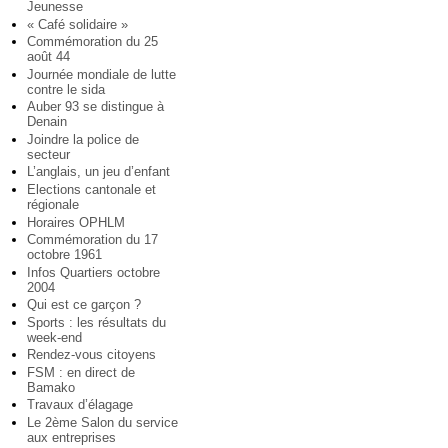
Jeunesse
« Café solidaire »
Commémoration du 25
août 44
Journée mondiale de lutte
contre le sida
Auber 93 se distingue à
Denain
Joindre la police de
secteur
L’anglais, un jeu d’enfant
Elections cantonale et
régionale
Horaires OPHLM
Commémoration du 17
octobre 1961
Infos Quartiers octobre
2004
Qui est ce garçon ?
Sports : les résultats du
week-end
Rendez-vous citoyens
FSM : en direct de
Bamako
Travaux d’élagage
Le 2ème Salon du service
aux entreprises