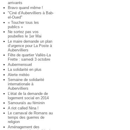
arrivants
Bravo quand même !
"Ciné d’Aubervilliers à Bab-
el-Oued"
« Toucher tous les
publics »
Ne sortez pas vos
poubelles le 1er Mai
Le maire demande un plan
d’urgence pour La Poste à
Aubervilliers
Fête de quartier Vallès-La
Frette : samedi 3 octobre
Aubermensuel
La solidarité en plus
Alerte météo
Semaine de solidarité
internationale à
Aubervilliers
L’état de la demande de
logement social en 2014
Samouraïs au féminin
A riot called Nina !
Le carnaval de Romans au
temps des guerres de
religion
Aménagement des