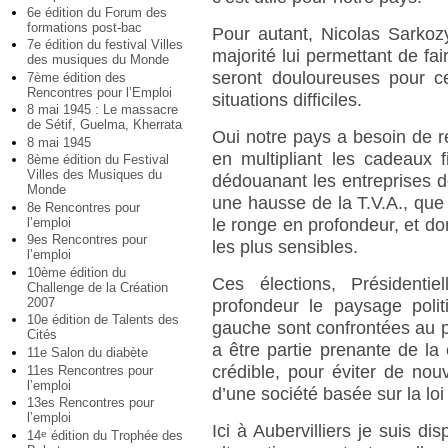
6e édition du Forum des
formations post-bac
Pour autant, Nicolas Sarkoz
7e édition du festival Villes
majorité lui permettant de fa
des musiques du Monde
seront douloureuses pour ce
7ème édition des
Rencontres pour l’Emploi
situations difficiles.
8 mai 1945 : Le massacre
de Sétif, Guelma, Kherrata
Oui notre pays a besoin de r
8 mai 1945
en multipliant les cadeaux 
8ème édition du Festival
Villes des Musiques du
dédouanant les entreprises d
Monde
une hausse de la T.V.A., que 
8e Rencontres pour
le ronge en profondeur, et do
l’emploi
9es Rencontres pour
les plus sensibles.
l’emploi
10ème édition du
Ces élections, Présidentie
Challenge de la Création
2007
profondeur le paysage polit
10e édition de Talents des
gauche sont confrontées au p
Cités
a être partie prenante de la
11e Salon du diabète
crédible, pour éviter de nouv
11es Rencontres pour
l’emploi
d’une société basée sur la loi 
13es Rencontres pour
l’emploi
Ici à Aubervilliers je suis di
14
édition du Trophée des
e