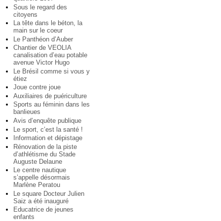
Sous le regard des
citoyens
La tête dans le béton, la
main sur le coeur
Le Panthéon d’Auber
Chantier de VEOLIA
canalisation d’eau potable
avenue Victor Hugo
Le Brésil comme si vous y
étiez
Joue contre joue
Auxiliaires de puériculture
Sports au féminin dans les
banlieues
Avis d’enquête publique
Le sport, c’est la santé !
Information et dépistage
Rénovation de la piste
d’athlétisme du Stade
Auguste Delaune
Le centre nautique
s’appelle désormais
Marlène Peratou
Le square Docteur Julien
Saiz a été inauguré
Educatrice de jeunes
enfants