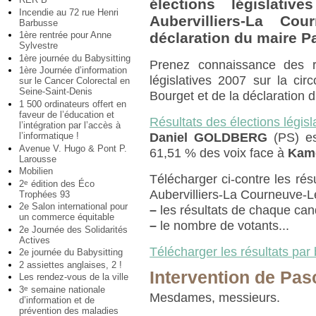
élections législativ
Incendie au 72 rue Henri
Aubervilliers-La Co
Barbusse
1ère rentrée pour Anne
déclaration du maire P
Sylvestre
1ère journée du Babysitting
Prenez connaissance des r
1ère Journée d’information
législatives 2007 sur la cir
sur le Cancer Colorectal en
Seine-Saint-Denis
Bourget et de la déclaration 
1 500 ordinateurs offert en
faveur de l’éducation et
Résultats des élections législ
l’intégration par l’accès à
l’informatique !
Daniel GOLDBERG
(PS) es
Avenue V. Hugo & Pont P.
61,51 % des voix face à
Kam
Larousse
Mobilien
Télécharger ci-contre les résu
2
édition des Éco
e
Aubervilliers-La Courneuve-L
Trophées 93
2e Salon international pour
–
les résultats de chaque can
un commerce équitable
–
le nombre de votants...
2e Journée des Solidarités
Actives
Télécharger les résultats par
2e journée du Babysitting
2 assiettes anglaises, 2 !
Intervention de Pas
Les rendez-vous de la ville
3
semaine nationale
e
Mesdames, messieurs.
d’information et de
prévention des maladies