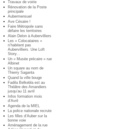
Travaux de voirie
Rénovation de la Poste
principale
Aubermensuel
Ave Césaire !
Faire Métropole sans
défaire les territoires
Alain Delon à Aubervilliers
Les « Colocataires »
n’habitent pas
Aubervilliers. Une Loft
Story...
Un « Musée précaire » rue
Albinet
Un square au nom de
Thierry Saganta
Quand la ville bouge
Fadila Belkebla est au
Théâtre des Amandiers
jusqu’au 11 avril
Infos formation mois
d’Avril
Agenda de la MIEL
La police nationale recrute
Les filles d’Auber sur la
bonne voie
Aménagement de la rue