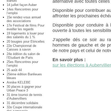
Bahuts
alternative avec toutes celles
14 juillet façon Auber
14es Rencontres pour
Disponible pour contribuer 
l’emploi
affronter les prochaines éché
15e rendez-vous annuel
des associations
Disponible pour conduire à 
17e Festival de films Pour
éveiller les regards
ouverte à toutes les sensibilit
19 logements à louer pour
des salariés du 1 %
J’appelle dés ce soir au 
20 bougies pour Etincelles
hommes de gauche et de prog
22e Championnat de
Caisses à savon
de notre pays et celui de notre
24e édition du salon de
l’Etudiant de Paris
En savoir plus :
25es Rencontres pour
sur les élections à Aubervillie
l’emploi
25 août 44
25ème édition Banlieues
bleues
Annike KELEBE
30 places à gagner pour
Urban Peace 3
31 ème tournoi de tennis
d’Aubervilliers
31 décembre solidaire
32e Coupe internationale
des samouraïs