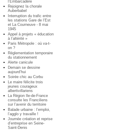
l’Embarcadère
Rejoignez la chorale
Auberbabel
Interruption du trafic entre
les stations Gare de l’Est
et La Courneuve - 8 mai
1945
Appel à projets « éducation
à l’altérité »
Paris Métropole : où va-t-
on ?
Réglementation temporaire
du stationnement
Alerte canicule
Demain se dessine
aujourd’hui
Soirée chic au Corbu
Le maire félicite trois
jeunes courageux
albertivillariens
La Région Ile-de-France
consulte les Franciliens
sur l’avenir du territoire
Balade urbaine : l’emploi,
l’agglo y travaille !
Journée création et reprise
d’entreprise en Seine-
Saint-Denis