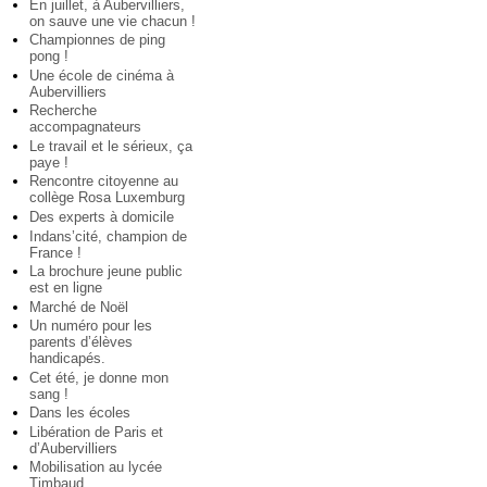
En juillet, à Aubervilliers,
on sauve une vie chacun !
Championnes de ping
pong !
Une école de cinéma à
Aubervilliers
Recherche
accompagnateurs
Le travail et le sérieux, ça
paye !
Rencontre citoyenne au
collège Rosa Luxemburg
Des experts à domicile
Indans’cité, champion de
France !
La brochure jeune public
est en ligne
Marché de Noël
Un numéro pour les
parents d’élèves
handicapés.
Cet été, je donne mon
sang !
Dans les écoles
Libération de Paris et
d’Aubervilliers
Mobilisation au lycée
Timbaud