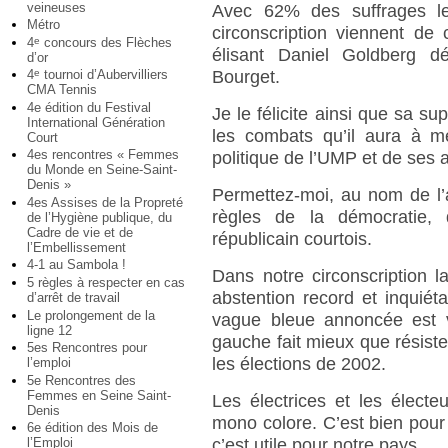
veineuses
Avec 62% des suffrages les
Métro
circonscription viennent de
4
concours des Flèches
e
élisant Daniel Goldberg dé
d’or
Bourget.
4
tournoi d’Aubervilliers
e
CMA Tennis
4e édition du Festival
Je le félicite ainsi que sa s
International Génération
les combats qu’il aura à m
Court
4es rencontres « Femmes
politique de l’UMP et de ses a
du Monde en Seine-Saint-
Denis »
Permettez-moi, au nom de l’
4es Assises de la Propreté
règles de la démocratie,
de l’Hygiène publique, du
Cadre de vie et de
républicain courtois.
l’Embellissement
4-1 au Sambola !
Dans notre circonscription 
5 règles à respecter en cas
abstention record et inquiéta
d’arrêt de travail
Le prolongement de la
vague bleue annoncée est v
ligne 12
gauche fait mieux que résiste
5es Rencontres pour
les élections de 2002.
l’emploi
5e Rencontres des
Femmes en Seine Saint-
Les électrices et les élect
Denis
mono colore. C’est bien pour 
6e édition des Mois de
c’est utile pour notre pays.
l’Emploi