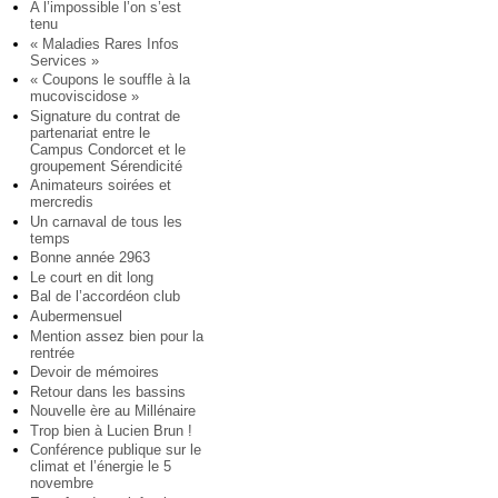
A l’impossible l’on s’est
tenu
« Maladies Rares Infos
Services »
« Coupons le souffle à la
mucoviscidose »
Signature du contrat de
partenariat entre le
Campus Condorcet et le
groupement Sérendicité
Animateurs soirées et
mercredis
Un carnaval de tous les
temps
Bonne année 2963
Le court en dit long
Bal de l’accordéon club
Aubermensuel
Mention assez bien pour la
rentrée
Devoir de mémoires
Retour dans les bassins
Nouvelle ère au Millénaire
Trop bien à Lucien Brun !
Conférence publique sur le
climat et l’énergie le 5
novembre