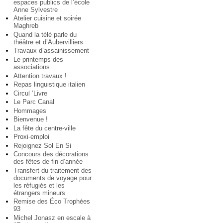
espaces publics de l’école
Anne Sylvestre
Atelier cuisine et soirée
Maghreb
Quand la télé parle du
théâtre et d’Aubervilliers
Travaux d’assainissement
Le printemps des
associations
Attention travaux !
Repas linguistique italien
Circul ’Livre
Le Parc Canal
Hommages
Bienvenue !
La fête du centre-ville
Proxi-emploi
Rejoignez Sol En Si
Concours des décorations
des fêtes de fin d’année
Transfert du traitement des
documents de voyage pour
les réfugiés et les
étrangers mineurs
Remise des Éco Trophées
93
Michel Jonasz en escale à