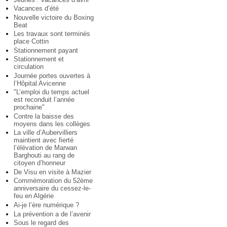
Vacances d’été
Nouvelle victoire du Boxing
Beat
Les travaux sont terminés
place Cottin
Stationnement payant
Stationnement et
circulation
Journée portes ouvertes à
l’Hôpital Avicenne
"L’emploi du temps actuel
est reconduit l’année
prochaine"
Contre la baisse des
moyens dans les collèges
La ville d’Aubervilliers
maintient avec fierté
l’élévation de Marwan
Barghouti au rang de
citoyen d’honneur
De Visu en visite à Mazier
Commémoration du 52ème
anniversaire du cessez-le-
feu en Algérie
Ai-je l’ère numérique ?
La prévention a de l’avenir
Sous le regard des