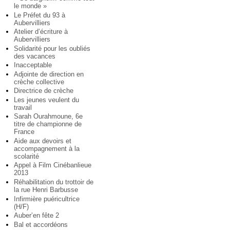
le monde »
Le Préfet du 93 à
Aubervilliers
Atelier d’écriture à
Aubervilliers
Solidarité pour les oubliés
des vacances
Inacceptable
Adjointe de direction en
crèche collective
Directrice de crèche
Les jeunes veulent du
travail
Sarah Ourahmoune, 6e
titre de championne de
France
Aide aux devoirs et
accompagnement à la
scolarité
Appel à Film Cinébanlieue
2013
Réhabilitation du trottoir de
la rue Henri Barbusse
Infirmière puéricultrice
(H/F)
Auber’en fête 2
Bal et accordéons