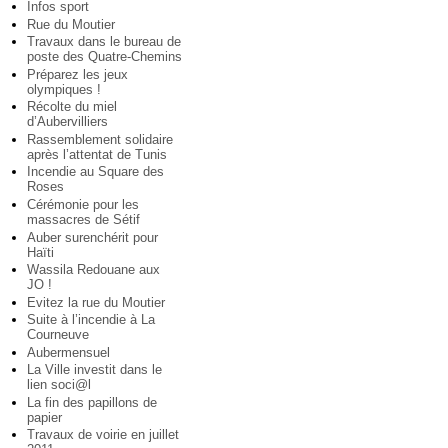
Infos sport
Rue du Moutier
Travaux dans le bureau de
poste des Quatre-Chemins
Préparez les jeux
olympiques !
Récolte du miel
d’Aubervilliers
Rassemblement solidaire
après l’attentat de Tunis
Incendie au Square des
Roses
Cérémonie pour les
massacres de Sétif
Auber surenchérit pour
Haïti
Wassila Redouane aux
JO !
Evitez la rue du Moutier
Suite à l’incendie à La
Courneuve
Aubermensuel
La Ville investit dans le
lien soci@l
La fin des papillons de
papier
Travaux de voirie en juillet