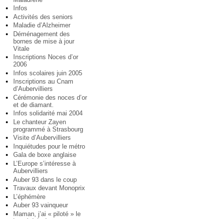
Infos
Activités des seniors
Maladie d’Alzheimer
Déménagement des
bornes de mise à jour
Vitale
Inscriptions Noces d’or
2006
Infos scolaires juin 2005
Inscriptions au Cnam
d’Aubervilliers
Cérémonie des noces d’or
et de diamant.
Infos solidarité mai 2004
Le chanteur Zayen
programmé à Strasbourg
Visite d’Aubervilliers
Inquiétudes pour le métro
Gala de boxe anglaise
L’Europe s’intéresse à
Aubervilliers
Auber 93 dans le coup
Travaux devant Monoprix
L’éphémère
Auber 93 vainqueur
Maman, j’ai « piloté » le