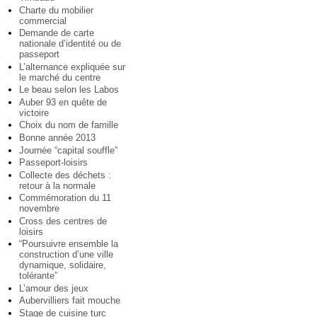
Charte du mobilier
commercial
Demande de carte
nationale d’identité ou de
passeport
L’alternance expliquée sur
le marché du centre
Le beau selon les Labos
Auber 93 en quête de
victoire
Choix du nom de famille
Bonne année 2013
Journée “capital souffle”
Passeport-loisirs
Collecte des déchets :
retour à la normale
Commémoration du 11
novembre
Cross des centres de
loisirs
“Poursuivre ensemble la
construction d’une ville
dynamique, solidaire,
tolérante”
L’amour des jeux
Aubervilliers fait mouche
Stage de cuisine turc