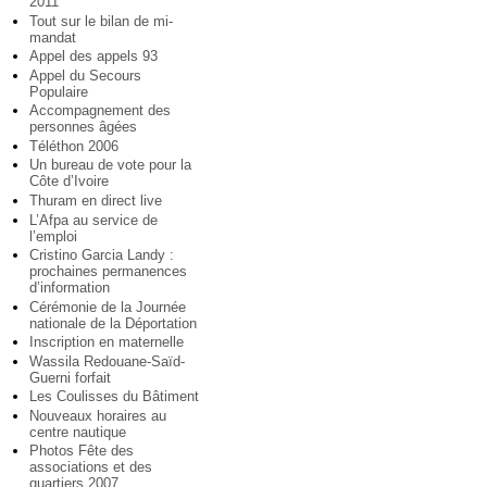
2011
Tout sur le bilan de mi-
mandat
Appel des appels 93
Appel du Secours
Populaire
Accompagnement des
personnes âgées
Téléthon 2006
Un bureau de vote pour la
Côte d’Ivoire
Thuram en direct live
L’Afpa au service de
l’emploi
Cristino Garcia Landy :
prochaines permanences
d’information
Cérémonie de la Journée
nationale de la Déportation
Inscription en maternelle
Wassila Redouane-Saïd-
Guerni forfait
Les Coulisses du Bâtiment
Nouveaux horaires au
centre nautique
Photos Fête des
associations et des
quartiers 2007