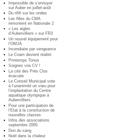
Impossible de s’ennuyer
sur Auber en juillet-août
Du rififi sur les ondes
Les filles du CMA
remontent en Nationale 2
« Les aigles
d’Aubervilliers » sur FR3
Un nouvel équipement pour
l’OMJA
Incendiaire par vengeance
Le Cnam devient réalité
Printemps Tonus
Soignez vos CV !
La cité des Prés Clos
évacuée
Le Conseil Municipal vote
à l’unanimité un vœu pour
l’implantation du Centre
aquatique olympique à
Aubervilliers
Pour une participation de
l’Etat à la construction de
nouvelles classes
Infos des associations
septembre 2005
Don du sang
Noël dans la chaleur