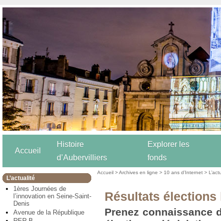
Histoire
Explorer les
Accueil
d’Aubervilliers
fonds
Accueil
>
Archives en ligne
>
10 ans d’Internet
>
L’act
L’actualité
1ères Journées de
Résultats élections 
l’innovation en Seine-Saint-
Denis
Prenez connaissance d
Avenue de la République
RER B