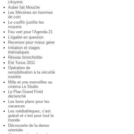
citoyens
Auber fait Mouche
Les Mécènes en hommes
de coin
Le couffin justifie les
moyens
Feu vert pour l’Agenda 21
L’égalité en question
Recenser pour mieux gérer
Initiation et stages
thématiques
Réseau bronchiolite
Été Tonus 2011
Opération de
sensibilisation à la sécurité
routière
Mille et une merveilles au
cinéma Le Studio
Le Plan Grand Froid
déclenché
Les bons plans pour les
vacances
Les médiathèques, c’est
gratuit et c’est pour tout le
monde
Découverte de la danse
orientale