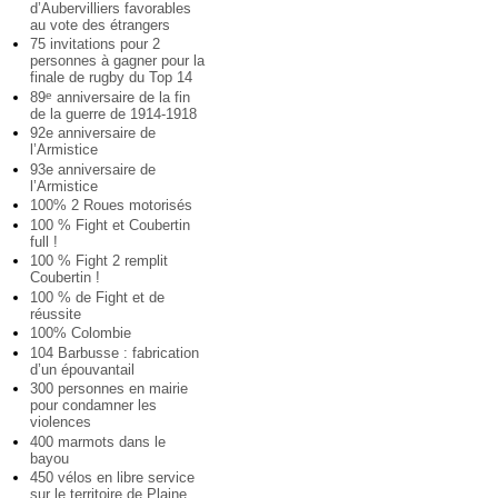
d’Aubervilliers favorables
au vote des étrangers
75 invitations pour 2
personnes à gagner pour la
finale de rugby du Top 14
89
anniversaire de la fin
e
de la guerre de 1914-1918
92e anniversaire de
l’Armistice
93e anniversaire de
l’Armistice
100% 2 Roues motorisés
100 % Fight et Coubertin
full !
100 % Fight 2 remplit
Coubertin !
100 % de Fight et de
réussite
100% Colombie
104 Barbusse : fabrication
d’un épouvantail
300 personnes en mairie
pour condamner les
violences
400 marmots dans le
bayou
450 vélos en libre service
sur le territoire de Plaine