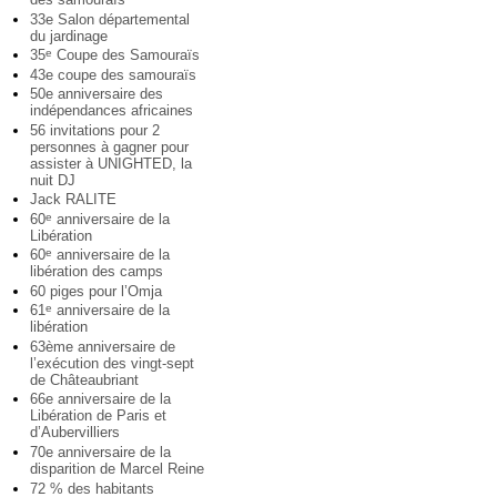
33e Salon départemental
du jardinage
35
Coupe des Samouraïs
e
43e coupe des samouraïs
50e anniversaire des
indépendances africaines
56 invitations pour 2
personnes à gagner pour
assister à UNIGHTED, la
nuit DJ
Jack RALITE
60
anniversaire de la
e
Libération
60
anniversaire de la
e
libération des camps
60 piges pour l’Omja
61
anniversaire de la
e
libération
63ème anniversaire de
l’exécution des vingt-sept
de Châteaubriant
66e anniversaire de la
Libération de Paris et
d’Aubervilliers
70e anniversaire de la
disparition de Marcel Reine
72 % des habitants