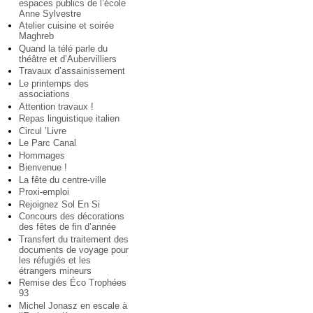
espaces publics de l’école
Anne Sylvestre
Atelier cuisine et soirée
Maghreb
Quand la télé parle du
théâtre et d’Aubervilliers
Travaux d’assainissement
Le printemps des
associations
Attention travaux !
Repas linguistique italien
Circul ’Livre
Le Parc Canal
Hommages
Bienvenue !
La fête du centre-ville
Proxi-emploi
Rejoignez Sol En Si
Concours des décorations
des fêtes de fin d’année
Transfert du traitement des
documents de voyage pour
les réfugiés et les
étrangers mineurs
Remise des Éco Trophées
93
Michel Jonasz en escale à