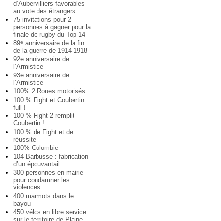
d’Aubervilliers favorables
au vote des étrangers
75 invitations pour 2
personnes à gagner pour la
finale de rugby du Top 14
89
anniversaire de la fin
e
de la guerre de 1914-1918
92e anniversaire de
l’Armistice
93e anniversaire de
l’Armistice
100% 2 Roues motorisés
100 % Fight et Coubertin
full !
100 % Fight 2 remplit
Coubertin !
100 % de Fight et de
réussite
100% Colombie
104 Barbusse : fabrication
d’un épouvantail
300 personnes en mairie
pour condamner les
violences
400 marmots dans le
bayou
450 vélos en libre service
sur le territoire de Plaine