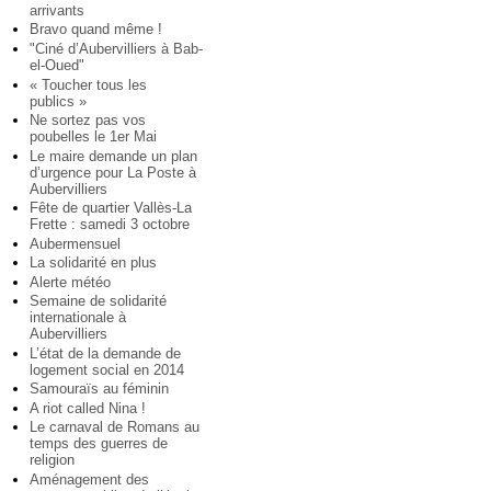
arrivants
Bravo quand même !
"Ciné d’Aubervilliers à Bab-
el-Oued"
« Toucher tous les
publics »
Ne sortez pas vos
poubelles le 1er Mai
Le maire demande un plan
d’urgence pour La Poste à
Aubervilliers
Fête de quartier Vallès-La
Frette : samedi 3 octobre
Aubermensuel
La solidarité en plus
Alerte météo
Semaine de solidarité
internationale à
Aubervilliers
L’état de la demande de
logement social en 2014
Samouraïs au féminin
A riot called Nina !
Le carnaval de Romans au
temps des guerres de
religion
Aménagement des