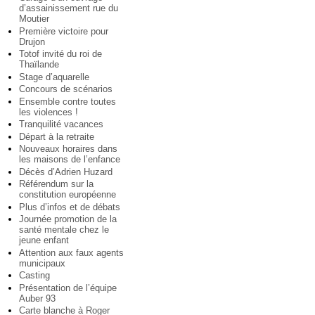
d’assainissement rue du
Moutier
Première victoire pour
Drujon
Totof invité du roi de
Thaïlande
Stage d’aquarelle
Concours de scénarios
Ensemble contre toutes
les violences !
Tranquilité vacances
Départ à la retraite
Nouveaux horaires dans
les maisons de l’enfance
Décès d’Adrien Huzard
Référendum sur la
constitution européenne
Plus d’infos et de débats
Journée promotion de la
santé mentale chez le
jeune enfant
Attention aux faux agents
municipaux
Casting
Présentation de l’équipe
Auber 93
Carte blanche à Roger