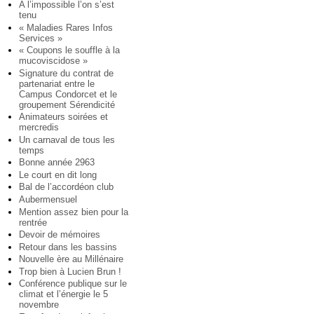
A l’impossible l’on s’est
tenu
« Maladies Rares Infos
Services »
« Coupons le souffle à la
mucoviscidose »
Signature du contrat de
partenariat entre le
Campus Condorcet et le
groupement Sérendicité
Animateurs soirées et
mercredis
Un carnaval de tous les
temps
Bonne année 2963
Le court en dit long
Bal de l’accordéon club
Aubermensuel
Mention assez bien pour la
rentrée
Devoir de mémoires
Retour dans les bassins
Nouvelle ère au Millénaire
Trop bien à Lucien Brun !
Conférence publique sur le
climat et l’énergie le 5
novembre