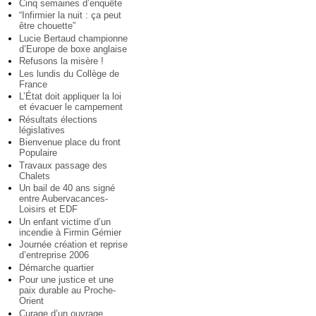
Cinq semaines d’enquête
“Infirmier la nuit : ça peut
être chouette”
Lucie Bertaud championne
d’Europe de boxe anglaise
Refusons la misère !
Les lundis du Collège de
France
L’État doit appliquer la loi
et évacuer le campement
Résultats élections
législatives
Bienvenue place du front
Populaire
Travaux passage des
Chalets
Un bail de 40 ans signé
entre Aubervacances-
Loisirs et EDF
Un enfant victime d’un
incendie à Firmin Gémier
Journée création et reprise
d’entreprise 2006
Démarche quartier
Pour une justice et une
paix durable au Proche-
Orient
Curage d’un ouvrage