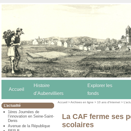
Histoire
Explorer les
Accueil
d’Aubervilliers
fonds
Accueil
>
Archives en ligne
>
10 ans d’Internet
>
L’act
L’actualité
1ères Journées de
La CAF ferme ses p
l’innovation en Seine-Saint-
Denis
scolaires
Avenue de la République
RER B