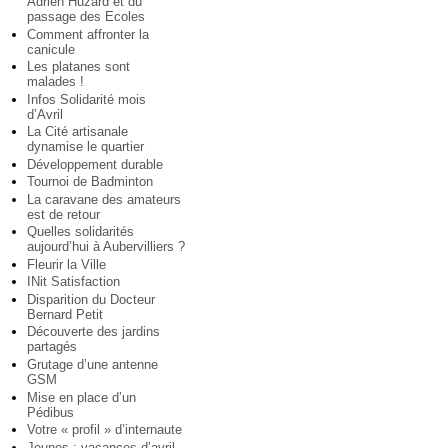
Adrien Huzard et du
passage des Ecoles
Comment affronter la
canicule
Les platanes sont
malades !
Infos Solidarité mois
d’Avril
La Cité artisanale
dynamise le quartier
Développement durable
Tournoi de Badminton
La caravane des amateurs
est de retour
Quelles solidarités
aujourd’hui à Aubervilliers ?
Fleurir la Ville
INit Satisfaction
Disparition du Docteur
Bernard Petit
Découverte des jardins
partagés
Grutage d’une antenne
GSM
Mise en place d’un
Pédibus
Votre « profil » d’internaute
Jeunes : vacances d’avril