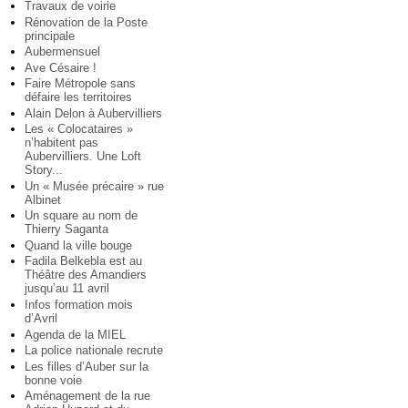
Travaux de voirie
Rénovation de la Poste
principale
Aubermensuel
Ave Césaire !
Faire Métropole sans
défaire les territoires
Alain Delon à Aubervilliers
Les « Colocataires »
n’habitent pas
Aubervilliers. Une Loft
Story...
Un « Musée précaire » rue
Albinet
Un square au nom de
Thierry Saganta
Quand la ville bouge
Fadila Belkebla est au
Théâtre des Amandiers
jusqu’au 11 avril
Infos formation mois
d’Avril
Agenda de la MIEL
La police nationale recrute
Les filles d’Auber sur la
bonne voie
Aménagement de la rue