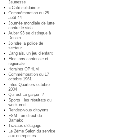
Jeunesse
« Café solidaire »
Commémoration du 25
août 44
Journée mondiale de lutte
contre le sida
Auber 93 se distingue à
Denain
Joindre la police de
secteur
L’anglais, un jeu d’enfant
Elections cantonale et
régionale
Horaires OPHLM
Commémoration du 17
octobre 1961
Infos Quartiers octobre
2004
Qui est ce garçon ?
Sports : les résultats du
week-end
Rendez-vous citoyens
FSM : en direct de
Bamako
Travaux d’élagage
Le 2ème Salon du service
aux entreprises