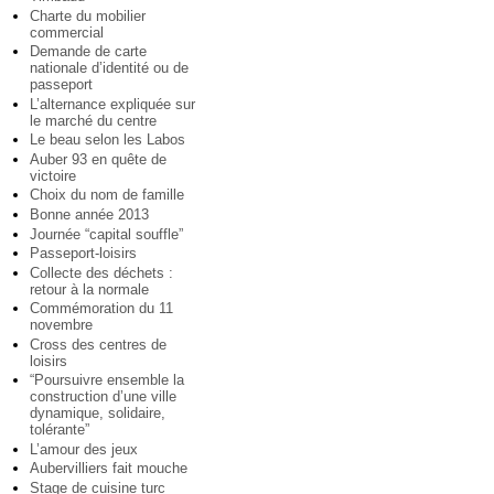
Charte du mobilier
commercial
Demande de carte
nationale d’identité ou de
passeport
L’alternance expliquée sur
le marché du centre
Le beau selon les Labos
Auber 93 en quête de
victoire
Choix du nom de famille
Bonne année 2013
Journée “capital souffle”
Passeport-loisirs
Collecte des déchets :
retour à la normale
Commémoration du 11
novembre
Cross des centres de
loisirs
“Poursuivre ensemble la
construction d’une ville
dynamique, solidaire,
tolérante”
L’amour des jeux
Aubervilliers fait mouche
Stage de cuisine turc