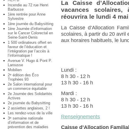
La Caisse d’Allocati
Incendie au 72 rue Henri
vacances scolaires, 
Barbusse
1ère rentrée pour Anne
réouvrira le lundi 4 ma
Sylvestre
1ère journée du Babysitting
La Caisse d’Allocation Fami
1ère Journée d’information
sur le Cancer Colorectal en
scolaires, à partir du 20 avril
Seine-Saint-Denis
aux horaires habituels, le lund
1 500 ordinateurs offert en
faveur de l’éducation et
l’intégration par l’accès à
l’informatique !
Avenue V. Hugo & Pont P.
Larousse
Lundi :
Mobilien
2
édition des Éco
e
8 h 30 - 12 h
Trophées 93
13 h 30 - 16 h
2e Salon international pour
un commerce équitable
Mardi :
2e Journée des Solidarités
Actives
8 h 30 - 12 h
2e journée du Babysitting
13 h 30 - 16 h
2 assiettes anglaises, 2 !
Les rendez-vous de la ville
Renseignements
3
semaine nationale
e
d’information et de
Caisse d’Allocation Familia
prévention des maladies