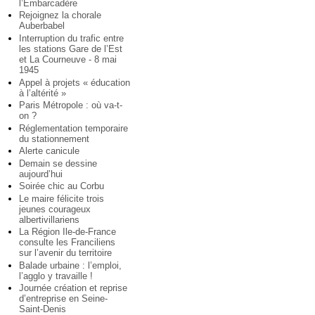
l’Embarcadère
Rejoignez la chorale
Auberbabel
Interruption du trafic entre
les stations Gare de l’Est
et La Courneuve - 8 mai
1945
Appel à projets « éducation
à l’altérité »
Paris Métropole : où va-t-
on ?
Réglementation temporaire
du stationnement
Alerte canicule
Demain se dessine
aujourd’hui
Soirée chic au Corbu
Le maire félicite trois
jeunes courageux
albertivillariens
La Région Ile-de-France
consulte les Franciliens
sur l’avenir du territoire
Balade urbaine : l’emploi,
l’agglo y travaille !
Journée création et reprise
d’entreprise en Seine-
Saint-Denis