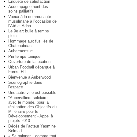
Enquête de satisfaction
Accompagnement des
soins palliatifs
Voeux à la communauté
musulmane à l’occasion de
l’Aïd-el-Adha
Le 9e art bulle à temps
plein
Hommage aux fusillés de
Chateaubriant
Aubermensuel
Printemps tonique
Ouverture de la location
Urban Football débarque à
Forest Hill
Bienvenue à Auberwood
Scénographie dans
l’espace
Une autre ville est possible
"Aubervilliers solidaire
avec le monde, pour la
réalisation des Objectifs du
Millénaire pour le
Développement"- Appel à
projets 2010
Décès de l’acteur Yasmine
Belmadi
« Se baigner... comme tout