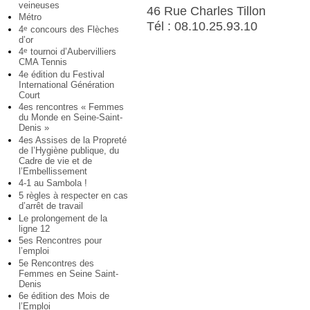
veineuses
46 Rue Charles Tillon
Métro
Tél : 08.10.25.93.10
4
concours des Flèches
e
d’or
4
tournoi d’Aubervilliers
e
CMA Tennis
4e édition du Festival
International Génération
Court
4es rencontres « Femmes
du Monde en Seine-Saint-
Denis »
4es Assises de la Propreté
de l’Hygiène publique, du
Cadre de vie et de
l’Embellissement
4-1 au Sambola !
5 règles à respecter en cas
d’arrêt de travail
Le prolongement de la
ligne 12
5es Rencontres pour
l’emploi
5e Rencontres des
Femmes en Seine Saint-
Denis
6e édition des Mois de
l’Emploi