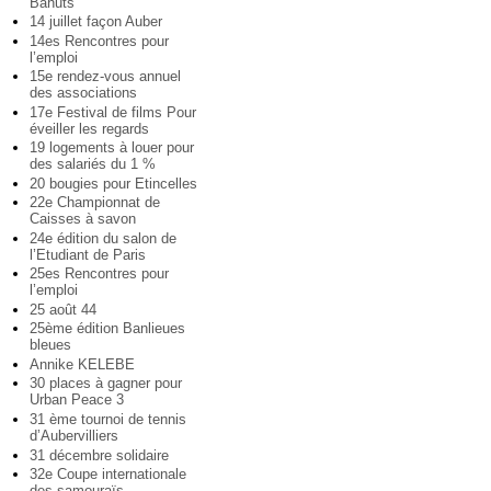
Bahuts
14 juillet façon Auber
14es Rencontres pour
l’emploi
15e rendez-vous annuel
des associations
17e Festival de films Pour
éveiller les regards
19 logements à louer pour
des salariés du 1 %
20 bougies pour Etincelles
22e Championnat de
Caisses à savon
24e édition du salon de
l’Etudiant de Paris
25es Rencontres pour
l’emploi
25 août 44
25ème édition Banlieues
bleues
Annike KELEBE
30 places à gagner pour
Urban Peace 3
31 ème tournoi de tennis
d’Aubervilliers
31 décembre solidaire
32e Coupe internationale
des samouraïs