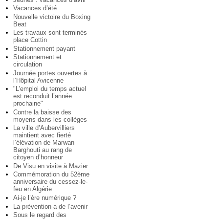
Vacances d’été
Nouvelle victoire du Boxing
Beat
Les travaux sont terminés
place Cottin
Stationnement payant
Stationnement et
circulation
Journée portes ouvertes à
l’Hôpital Avicenne
"L’emploi du temps actuel
est reconduit l’année
prochaine"
Contre la baisse des
moyens dans les collèges
La ville d’Aubervilliers
maintient avec fierté
l’élévation de Marwan
Barghouti au rang de
citoyen d’honneur
De Visu en visite à Mazier
Commémoration du 52ème
anniversaire du cessez-le-
feu en Algérie
Ai-je l’ère numérique ?
La prévention a de l’avenir
Sous le regard des