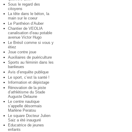
Sous le regard des
citoyens
La tête dans le béton, la
main sur le coeur
Le Panthéon d’Auber
Chantier de VEOLIA
canalisation d’eau potable
avenue Victor Hugo
Le Brésil comme si vous y
étiez
Joue contre joue
Auxiliaires de puériculture
Sports au féminin dans les
banlieues
Avis d’enquête publique
Le sport, c’est la santé !
Information et dépistage
Rénovation de la piste
d’athlétisme du Stade
Auguste Delaune
Le centre nautique
s’appelle désormais
Marlène Peratou
Le square Docteur Julien
Saiz a été inauguré
Educatrice de jeunes
enfants