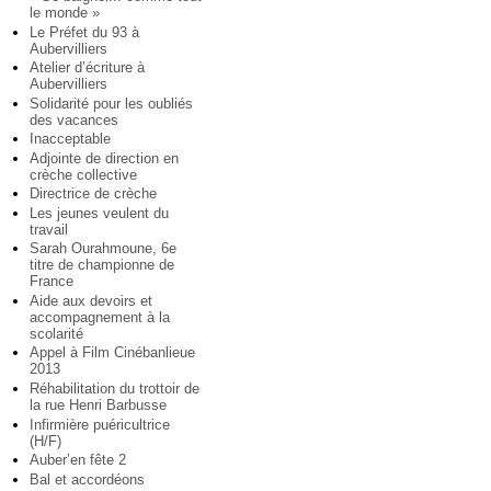
le monde »
Le Préfet du 93 à
Aubervilliers
Atelier d’écriture à
Aubervilliers
Solidarité pour les oubliés
des vacances
Inacceptable
Adjointe de direction en
crèche collective
Directrice de crèche
Les jeunes veulent du
travail
Sarah Ourahmoune, 6e
titre de championne de
France
Aide aux devoirs et
accompagnement à la
scolarité
Appel à Film Cinébanlieue
2013
Réhabilitation du trottoir de
la rue Henri Barbusse
Infirmière puéricultrice
(H/F)
Auber’en fête 2
Bal et accordéons