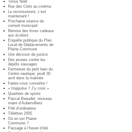
Tonus Noël
Rue des Cités au cinéma
Le recensement, c’est
maintenant !
Prochaine séance du
conseil municipal
Remise des livres cadeaux
aux écoliers
Enquête publique du Plan
Local de Déplacements de
Plaine Commune
Une décision de justice
Des prunes contre les
dépôts sauvages
Fermeture du petit bain du
Centre nautique, jeudi 30
avril dans la matinée
Faites-vous connaître !
« Imppulse ? J’y crois »
Quartiers de sports
Pascal Beaudet, nouveau
maire d’Aubervilliers
Prêt d’ordinateur
Téléthon 2005
Où en est Plaine
Commune ?
Passage à l’heure d’été