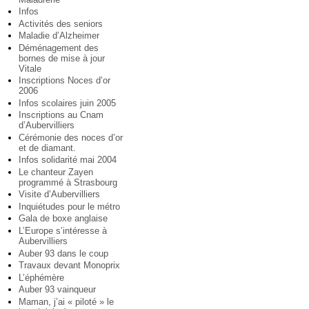
Infos
Activités des seniors
Maladie d’Alzheimer
Déménagement des
bornes de mise à jour
Vitale
Inscriptions Noces d’or
2006
Infos scolaires juin 2005
Inscriptions au Cnam
d’Aubervilliers
Cérémonie des noces d’or
et de diamant.
Infos solidarité mai 2004
Le chanteur Zayen
programmé à Strasbourg
Visite d’Aubervilliers
Inquiétudes pour le métro
Gala de boxe anglaise
L’Europe s’intéresse à
Aubervilliers
Auber 93 dans le coup
Travaux devant Monoprix
L’éphémère
Auber 93 vainqueur
Maman, j’ai « piloté » le