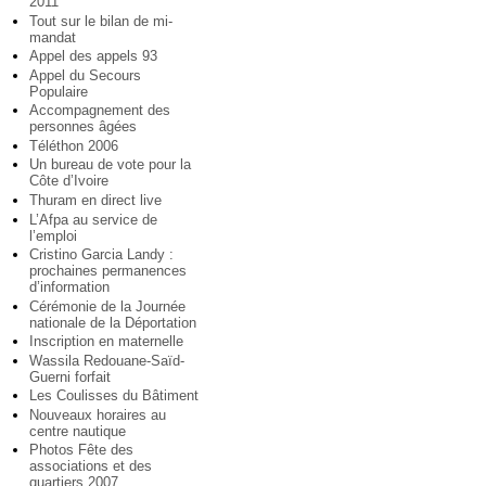
2011
Tout sur le bilan de mi-
mandat
Appel des appels 93
Appel du Secours
Populaire
Accompagnement des
personnes âgées
Téléthon 2006
Un bureau de vote pour la
Côte d’Ivoire
Thuram en direct live
L’Afpa au service de
l’emploi
Cristino Garcia Landy :
prochaines permanences
d’information
Cérémonie de la Journée
nationale de la Déportation
Inscription en maternelle
Wassila Redouane-Saïd-
Guerni forfait
Les Coulisses du Bâtiment
Nouveaux horaires au
centre nautique
Photos Fête des
associations et des
quartiers 2007