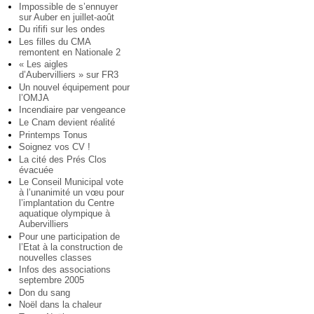
Impossible de s’ennuyer
sur Auber en juillet-août
Du rififi sur les ondes
Les filles du CMA
remontent en Nationale 2
« Les aigles
d’Aubervilliers » sur FR3
Un nouvel équipement pour
l’OMJA
Incendiaire par vengeance
Le Cnam devient réalité
Printemps Tonus
Soignez vos CV !
La cité des Prés Clos
évacuée
Le Conseil Municipal vote
à l’unanimité un vœu pour
l’implantation du Centre
aquatique olympique à
Aubervilliers
Pour une participation de
l’Etat à la construction de
nouvelles classes
Infos des associations
septembre 2005
Don du sang
Noël dans la chaleur