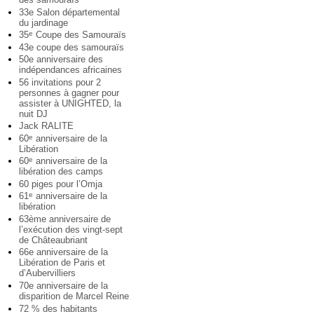
33e Salon départemental
du jardinage
35
Coupe des Samouraïs
e
43e coupe des samouraïs
50e anniversaire des
indépendances africaines
56 invitations pour 2
personnes à gagner pour
assister à UNIGHTED, la
nuit DJ
Jack RALITE
60
anniversaire de la
e
Libération
60
anniversaire de la
e
libération des camps
60 piges pour l’Omja
61
anniversaire de la
e
libération
63ème anniversaire de
l’exécution des vingt-sept
de Châteaubriant
66e anniversaire de la
Libération de Paris et
d’Aubervilliers
70e anniversaire de la
disparition de Marcel Reine
72 % des habitants