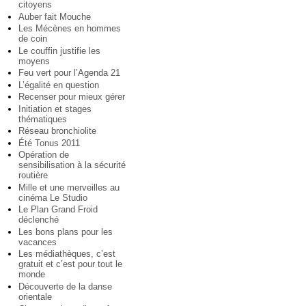
citoyens
Auber fait Mouche
Les Mécènes en hommes
de coin
Le couffin justifie les
moyens
Feu vert pour l’Agenda 21
L’égalité en question
Recenser pour mieux gérer
Initiation et stages
thématiques
Réseau bronchiolite
Été Tonus 2011
Opération de
sensibilisation à la sécurité
routière
Mille et une merveilles au
cinéma Le Studio
Le Plan Grand Froid
déclenché
Les bons plans pour les
vacances
Les médiathèques, c’est
gratuit et c’est pour tout le
monde
Découverte de la danse
orientale