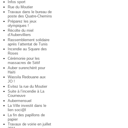
Infos sport
Rue du Moutier
Travaux dans le bureau de
poste des Quatre-Chemins
Préparez les jeux
olympiques !
Récolte du miel
d’Aubervilliers
Rassemblement solidaire
après l’attentat de Tunis
Incendie au Square des
Roses
Cérémonie pour les
massacres de Sétif
Auber surenchérit pour
Haïti
Wassila Redouane aux
JO !
Evitez la rue du Moutier
Suite à l’incendie à La
Courneuve
Aubermensuel
La Ville investit dans le
lien soci@l
La fin des papillons de
papier
Travaux de voirie en juillet