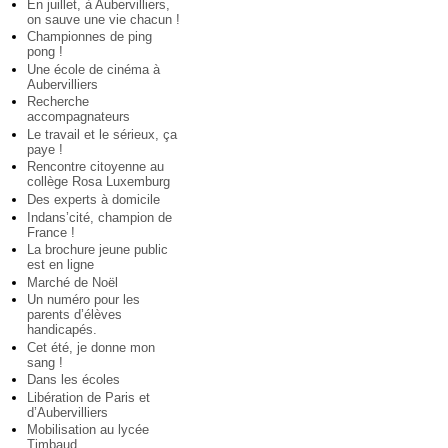
En juillet, à Aubervilliers,
on sauve une vie chacun !
Championnes de ping
pong !
Une école de cinéma à
Aubervilliers
Recherche
accompagnateurs
Le travail et le sérieux, ça
paye !
Rencontre citoyenne au
collège Rosa Luxemburg
Des experts à domicile
Indans’cité, champion de
France !
La brochure jeune public
est en ligne
Marché de Noël
Un numéro pour les
parents d’élèves
handicapés.
Cet été, je donne mon
sang !
Dans les écoles
Libération de Paris et
d’Aubervilliers
Mobilisation au lycée
Timbaud