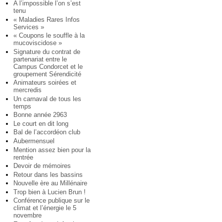
A l’impossible l’on s’est
tenu
« Maladies Rares Infos
Services »
« Coupons le souffle à la
mucoviscidose »
Signature du contrat de
partenariat entre le
Campus Condorcet et le
groupement Sérendicité
Animateurs soirées et
mercredis
Un carnaval de tous les
temps
Bonne année 2963
Le court en dit long
Bal de l’accordéon club
Aubermensuel
Mention assez bien pour la
rentrée
Devoir de mémoires
Retour dans les bassins
Nouvelle ère au Millénaire
Trop bien à Lucien Brun !
Conférence publique sur le
climat et l’énergie le 5
novembre