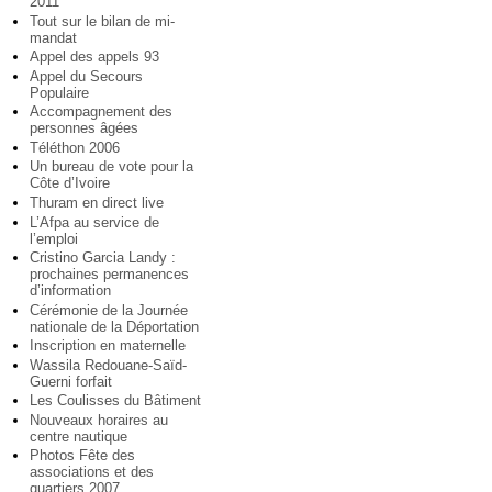
2011
Tout sur le bilan de mi-
mandat
Appel des appels 93
Appel du Secours
Populaire
Accompagnement des
personnes âgées
Téléthon 2006
Un bureau de vote pour la
Côte d’Ivoire
Thuram en direct live
L’Afpa au service de
l’emploi
Cristino Garcia Landy :
prochaines permanences
d’information
Cérémonie de la Journée
nationale de la Déportation
Inscription en maternelle
Wassila Redouane-Saïd-
Guerni forfait
Les Coulisses du Bâtiment
Nouveaux horaires au
centre nautique
Photos Fête des
associations et des
quartiers 2007