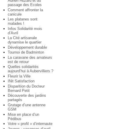
Adrien Huzard et du
passage des Ecoles
Comment affronter la
canicule
Les platanes sont
malades !
Infos Solidarité mois
d’Avril
La Cité artisanale
dynamise le quartier
Développement durable
Tournoi de Badminton
La caravane des amateurs
est de retour
Quelles solidarités
aujourd’hui à Aubervilliers ?
Fleurir la Ville
INit Satisfaction
Disparition du Docteur
Bernard Petit
Découverte des jardins
partagés
Grutage d’une antenne
GSM
Mise en place d’un
Pédibus
Votre « profil » d’internaute
Jeunes : vacances d’avril