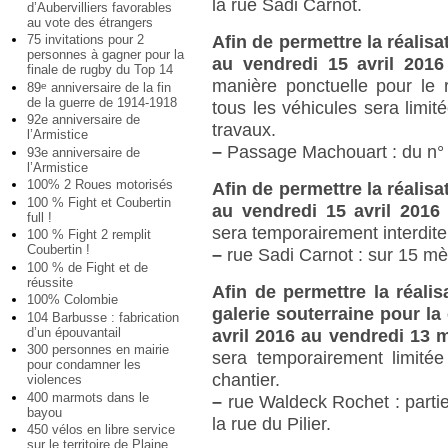
la rue Sadi Carnot.
d’Aubervilliers favorables
au vote des étrangers
75 invitations pour 2
Afin de permettre la réalis
personnes à gagner pour la
au vendredi 15 avril 201
finale de rugby du Top 14
manière ponctuelle pour le 
89
anniversaire de la fin
e
de la guerre de 1914-1918
tous les véhicules sera limit
92e anniversaire de
travaux.
l’Armistice
–
Passage Machouart : du n° 
93e anniversaire de
l’Armistice
100% 2 Roues motorisés
Afin de permettre la réalis
100 % Fight et Coubertin
au vendredi 15 avril 201
full !
sera temporairement interdit
100 % Fight 2 remplit
Coubertin !
–
rue Sadi Carnot : sur 15 mèt
100 % de Fight et de
réussite
Afin de permettre la réalis
100% Colombie
galerie souterraine pour la
104 Barbusse : fabrication
d’un épouvantail
avril 2016 au vendredi 13 
300 personnes en mairie
sera temporairement limitée
pour condamner les
chantier.
violences
400 marmots dans le
–
rue Waldeck Rochet : partie
bayou
la rue du Pilier.
450 vélos en libre service
sur le territoire de Plaine