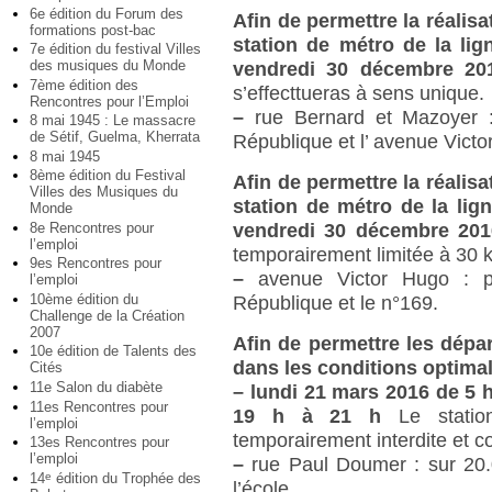
6e édition du Forum des
Afin de permettre la réalis
formations post-bac
station de métro de la li
7e édition du festival Villes
des musiques du Monde
vendredi 30 décembre 2
7ème édition des
s’effecttueras à sens unique.
Rencontres pour l’Emploi
–
rue Bernard et Mazoyer : 
8 mai 1945 : Le massacre
de Sétif, Guelma, Kherrata
République et l’ avenue Victo
8 mai 1945
8ème édition du Festival
Afin de permettre la réalis
Villes des Musiques du
station de métro de la li
Monde
8e Rencontres pour
vendredi 30 décembre 20
l’emploi
temporairement limitée à 30 k
9es Rencontres pour
–
avenue Victor Hugo : pa
l’emploi
10ème édition du
République et le n°169.
Challenge de la Création
2007
Afin de permettre les dépar
10e édition de Talents des
dans les conditions optimal
Cités
11e Salon du diabète
–
lundi 21 mars 2016 de 5 h 
11es Rencontres pour
19 h à 21 h
Le stati
l’emploi
temporairement interdite et 
13es Rencontres pour
l’emploi
–
rue Paul Doumer : sur 20.0
14
édition du Trophée des
e
l’école.