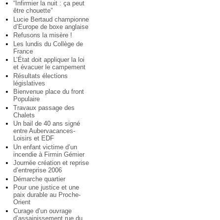
“Infirmier la nuit : ça peut
être chouette”
Lucie Bertaud championne
d’Europe de boxe anglaise
Refusons la misère !
Les lundis du Collège de
France
L’État doit appliquer la loi
et évacuer le campement
Résultats élections
législatives
Bienvenue place du front
Populaire
Travaux passage des
Chalets
Un bail de 40 ans signé
entre Aubervacances-
Loisirs et EDF
Un enfant victime d’un
incendie à Firmin Gémier
Journée création et reprise
d’entreprise 2006
Démarche quartier
Pour une justice et une
paix durable au Proche-
Orient
Curage d’un ouvrage
d’assainissement rue du