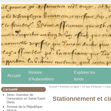
Histoire
Explorer les
Accueil
d’Aubervilliers
fonds
Accueil
>
Archives en ligne
>
10 ans d’Internet
>
L’act
L’actualité
1ères Journées de
Stationnement et ci
l’innovation en Seine-Saint-
Denis
Avenue de la République
RER B