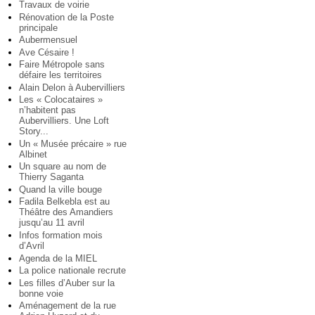
Travaux de voirie
Rénovation de la Poste
principale
Aubermensuel
Ave Césaire !
Faire Métropole sans
défaire les territoires
Alain Delon à Aubervilliers
Les « Colocataires »
n’habitent pas
Aubervilliers. Une Loft
Story...
Un « Musée précaire » rue
Albinet
Un square au nom de
Thierry Saganta
Quand la ville bouge
Fadila Belkebla est au
Théâtre des Amandiers
jusqu’au 11 avril
Infos formation mois
d’Avril
Agenda de la MIEL
La police nationale recrute
Les filles d’Auber sur la
bonne voie
Aménagement de la rue