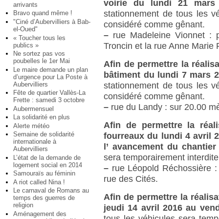
voirie du lundi 21 mars
arrivants
stationnement de tous les vé
Bravo quand même !
"Ciné d’Aubervilliers à Bab-
considéré comme gênant.
el-Oued"
–
rue Madeleine Vionnet : p
« Toucher tous les
Troncin et la rue Anne Marie F
publics »
Ne sortez pas vos
poubelles le 1er Mai
Afin de permettre la réalis
Le maire demande un plan
bâtiment du lundi 7 mars 
d’urgence pour La Poste à
Aubervilliers
stationnement de tous les vé
Fête de quartier Vallès-La
considéré comme gênant.
Frette : samedi 3 octobre
–
rue du Landy : sur 20.00 mèt
Aubermensuel
La solidarité en plus
Afin de permettre la réal
Alerte météo
Semaine de solidarité
fourreaux du lundi 4 avril 
internationale à
l’ avancement du chantie
Aubervilliers
sera temporairement interdit
L’état de la demande de
logement social en 2014
–
rue Léopold Réchossière : 
Samouraïs au féminin
rue des Cités.
A riot called Nina !
Le carnaval de Romans au
Afin de permettre la réalis
temps des guerres de
religion
jeudi 14 avril 2016 au ven
Aménagement des
tous les véhicules sera tem