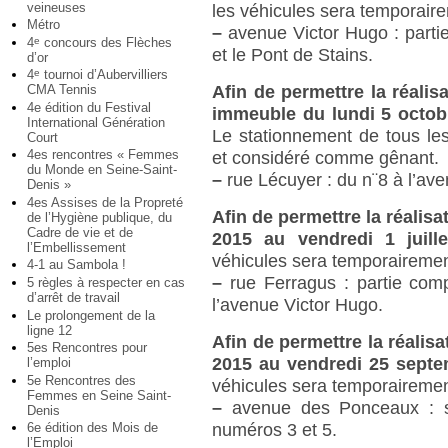
veineuses
les véhicules sera temporair
Métro
–
avenue Victor Hugo : partie
4
concours des Flèches
e
et le Pont de Stains.
d’or
4
tournoi d’Aubervilliers
e
CMA Tennis
Afin de permettre la réalis
4e édition du Festival
immeuble du lundi 5 octob
International Génération
Le stationnement de tous les
Court
4es rencontres « Femmes
et considéré comme gênant.
du Monde en Seine-Saint-
–
rue Lécuyer : du n¨8 à l’ave
Denis »
4es Assises de la Propreté
Afin de permettre la réalis
de l’Hygiène publique, du
Cadre de vie et de
2015 au vendredi 1 juil
l’Embellissement
véhicules sera temporairemen
4-1 au Sambola !
–
rue Ferragus : partie comp
5 règles à respecter en cas
d’arrêt de travail
l’avenue Victor Hugo.
Le prolongement de la
ligne 12
Afin de permettre la réalis
5es Rencontres pour
2015 au vendredi 25 sept
l’emploi
5e Rencontres des
véhicules sera temporairemen
Femmes en Seine Saint-
–
avenue des Ponceaux : su
Denis
6e édition des Mois de
numéros 3 et 5.
l’Emploi