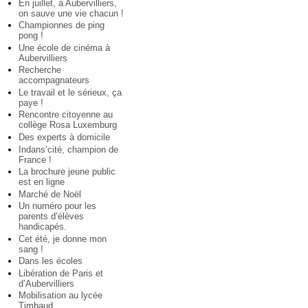
En juillet, à Aubervilliers,
on sauve une vie chacun !
Championnes de ping
pong !
Une école de cinéma à
Aubervilliers
Recherche
accompagnateurs
Le travail et le sérieux, ça
paye !
Rencontre citoyenne au
collège Rosa Luxemburg
Des experts à domicile
Indans’cité, champion de
France !
La brochure jeune public
est en ligne
Marché de Noël
Un numéro pour les
parents d’élèves
handicapés.
Cet été, je donne mon
sang !
Dans les écoles
Libération de Paris et
d’Aubervilliers
Mobilisation au lycée
Timbaud