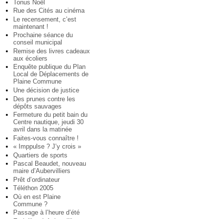
Tonus Noël
Rue des Cités au cinéma
Le recensement, c’est
maintenant !
Prochaine séance du
conseil municipal
Remise des livres cadeaux
aux écoliers
Enquête publique du Plan
Local de Déplacements de
Plaine Commune
Une décision de justice
Des prunes contre les
dépôts sauvages
Fermeture du petit bain du
Centre nautique, jeudi 30
avril dans la matinée
Faites-vous connaître !
« Imppulse ? J’y crois »
Quartiers de sports
Pascal Beaudet, nouveau
maire d’Aubervilliers
Prêt d’ordinateur
Téléthon 2005
Où en est Plaine
Commune ?
Passage à l’heure d’été