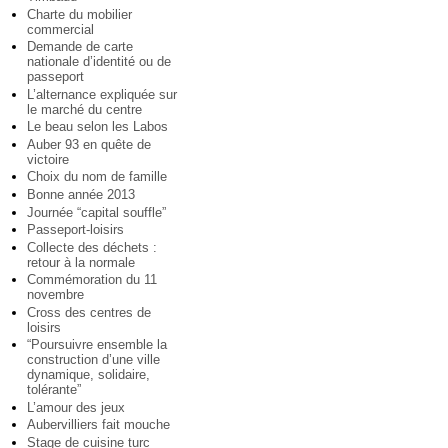
Charte du mobilier
commercial
Demande de carte
nationale d’identité ou de
passeport
L’alternance expliquée sur
le marché du centre
Le beau selon les Labos
Auber 93 en quête de
victoire
Choix du nom de famille
Bonne année 2013
Journée “capital souffle”
Passeport-loisirs
Collecte des déchets :
retour à la normale
Commémoration du 11
novembre
Cross des centres de
loisirs
“Poursuivre ensemble la
construction d’une ville
dynamique, solidaire,
tolérante”
L’amour des jeux
Aubervilliers fait mouche
Stage de cuisine turc