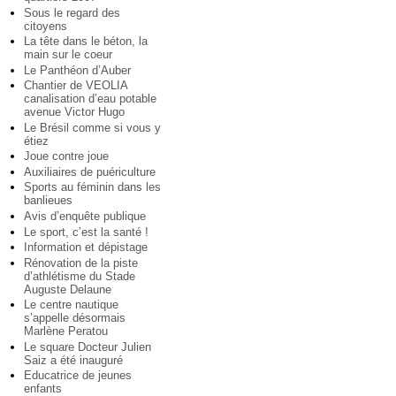
Sous le regard des
citoyens
La tête dans le béton, la
main sur le coeur
Le Panthéon d’Auber
Chantier de VEOLIA
canalisation d’eau potable
avenue Victor Hugo
Le Brésil comme si vous y
étiez
Joue contre joue
Auxiliaires de puériculture
Sports au féminin dans les
banlieues
Avis d’enquête publique
Le sport, c’est la santé !
Information et dépistage
Rénovation de la piste
d’athlétisme du Stade
Auguste Delaune
Le centre nautique
s’appelle désormais
Marlène Peratou
Le square Docteur Julien
Saiz a été inauguré
Educatrice de jeunes
enfants