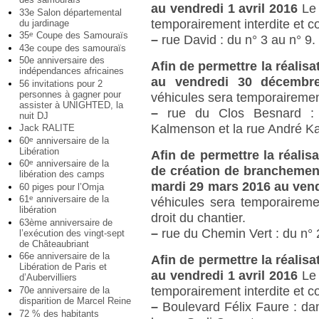
au vendredi 1 avril 2016
Le
33e Salon départemental
temporairement interdite et 
du jardinage
35
Coupe des Samouraïs
e
–
rue David : du n° 3 au n° 9.
43e coupe des samouraïs
50e anniversaire des
Afin de permettre la réalisa
indépendances africaines
au vendredi 30 décemb
56 invitations pour 2
personnes à gagner pour
véhicules sera temporairemen
assister à UNIGHTED, la
–
rue du Clos Besnard : p
nuit DJ
Kalmenson et la rue André K
Jack RALITE
60
anniversaire de la
e
Libération
Afin de permettre la réalis
60
anniversaire de la
e
de création de branchement
libération des camps
mardi 29 mars 2016 au vend
60 piges pour l’Omja
61
anniversaire de la
e
véhicules sera temporaireme
libération
droit du chantier.
63ème anniversaire de
–
rue du Chemin Vert : du n° 
l’exécution des vingt-sept
de Châteaubriant
66e anniversaire de la
Afin de permettre la réalis
Libération de Paris et
au vendredi 1 avril 2016
Le
d’Aubervilliers
temporairement interdite et 
70e anniversaire de la
disparition de Marcel Reine
–
Boulevard Félix Faure : dans
72 % des habitants