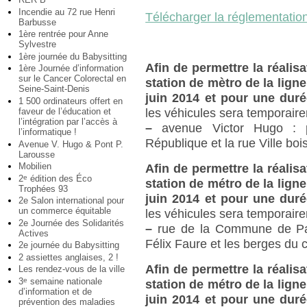
Incendie au 72 rue Henri
Télécharger la réglementation
Barbusse
1ère rentrée pour Anne
Sylvestre
1ère journée du Babysitting
Afin de permettre la réalis
1ère Journée d’information
sur le Cancer Colorectal en
station de mètro de la ligne
Seine-Saint-Denis
juin 2014 et pour une dur
1 500 ordinateurs offert en
faveur de l’éducation et
les véhicules sera temporair
l’intégration par l’accès à
–
avenue Victor Hugo : pa
l’informatique !
République et la rue Ville boi
Avenue V. Hugo & Pont P.
Larousse
Mobilien
Afin de permettre la réalis
2
édition des Éco
e
station de métro de la ligne
Trophées 93
juin 2014 et pour une dur
2e Salon international pour
un commerce équitable
les véhicules sera temporair
2e Journée des Solidarités
–
rue de la Commune de Pari
Actives
Félix Faure et les berges du 
2e journée du Babysitting
2 assiettes anglaises, 2 !
Afin de permettre la réalis
Les rendez-vous de la ville
3
semaine nationale
e
station de métro de la ligne
d’information et de
juin 2014 et pour une dur
prévention des maladies