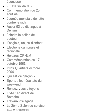
Jeunesse
« Café solidaire »
Commémoration du 25
août 44
Journée mondiale de lutte
contre le sida
Auber 93 se distingue à
Denain
Joindre la police de
secteur
L’anglais, un jeu d’enfant
Elections cantonale et
régionale
Horaires OPHLM
Commémoration du 17
octobre 1961
Infos Quartiers octobre
2004
Qui est ce garçon ?
Sports : les résultats du
week-end
Rendez-vous citoyens
FSM : en direct de
Bamako
Travaux d’élagage
Le 2ème Salon du service
aux entreprises