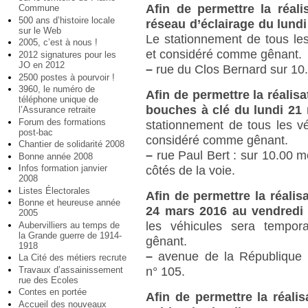
Afin de permettre la réali
Commune
500 ans d’histoire locale
réseau d’éclairage du lundi
sur le Web
Le stationnement de tous les
2005, c’est à nous !
et considéré comme gênant.
2012 signatures pour les
JO en 2012
–
rue du Clos Bernard sur 10.0
2500 postes à pourvoir !
3960, le numéro de
Afin de permettre la réalis
téléphone unique de
bouches à clé du lundi 21
l’Assurance retraite
Forum des formations
stationnement de tous les vé
post-bac
considéré comme gênant.
Chantier de solidarité 2008
–
rue Paul Bert : sur 10.00 mé
Bonne année 2008
Infos formation janvier
côtés de la voie.
2008
Listes Électorales
Afin de permettre la réalis
Bonne et heureuse année
24 mars 2016 au vendredi 
2005
les véhicules sera tempor
Aubervilliers au temps de
la Grande guerre de 1914-
gênant.
1918
–
avenue de la République : 
La Cité des métiers recrute
Travaux d’assainissement
n° 105.
rue des Ecoles
Contes en portée
Afin de permettre la réal
Accueil des nouveaux