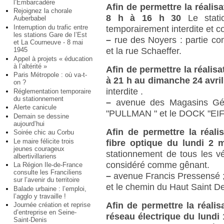
l’Embarcadère
Afin de permettre la réalis
Rejoignez la chorale
8 h à 16 h 30
Le stat
Auberbabel
Interruption du trafic entre
temporairement interdite et 
les stations Gare de l’Est
–
rue des Noyers : partie co
et La Courneuve - 8 mai
1945
et la rue Schaeffer.
Appel à projets « éducation
à l’altérité »
Afin de permettre la réalis
Paris Métropole : où va-t-
à 21 h au dimanche 24 avril
on ?
interdite .
Réglementation temporaire
du stationnement
–
avenue des Magasins Géné
Alerte canicule
"PULLMAN " et le DOCK "EIF
Demain se dessine
aujourd’hui
Afin de permettre la réalis
Soirée chic au Corbu
Le maire félicite trois
fibre optique du lundi 2
jeunes courageux
stationnement de tous les vé
albertivillariens
considéré comme gênant.
La Région Ile-de-France
consulte les Franciliens
–
avenue Francis Pressensé ; 
sur l’avenir du territoire
et le chemin du Haut Saint De
Balade urbaine : l’emploi,
l’agglo y travaille !
Afin de permettre la réali
Journée création et reprise
d’entreprise en Seine-
réseau électrique du lundi 
Saint-Denis