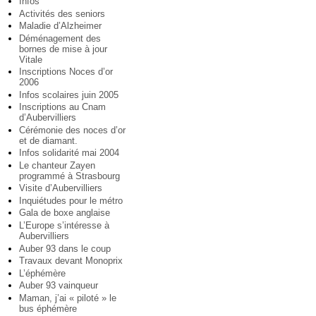
Infos
Activités des seniors
Maladie d’Alzheimer
Déménagement des
bornes de mise à jour
Vitale
Inscriptions Noces d’or
2006
Infos scolaires juin 2005
Inscriptions au Cnam
d’Aubervilliers
Cérémonie des noces d’or
et de diamant.
Infos solidarité mai 2004
Le chanteur Zayen
programmé à Strasbourg
Visite d’Aubervilliers
Inquiétudes pour le métro
Gala de boxe anglaise
L’Europe s’intéresse à
Aubervilliers
Auber 93 dans le coup
Travaux devant Monoprix
L’éphémère
Auber 93 vainqueur
Maman, j’ai « piloté » le
bus éphémère