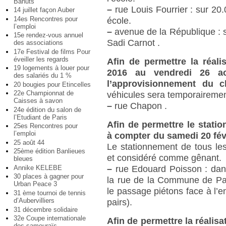
Bahuts
–
rue Louis Fourrier : sur 20.
14 juillet façon Auber
14es Rencontres pour
école.
l’emploi
–
avenue de la République : su
15e rendez-vous annuel
Sadi Carnot .
des associations
17e Festival de films Pour
éveiller les regards
Afin de permettre la réali
19 logements à louer pour
2016 au vendredi 26 ao
des salariés du 1 %
l’approvisionnement du 
20 bougies pour Etincelles
22e Championnat de
véhicules sera temporairemen
Caisses à savon
–
rue Chapon .
24e édition du salon de
l’Etudiant de Paris
Afin de permettre le stati
25es Rencontres pour
l’emploi
à compter du samedi 20 fé
25 août 44
Le stationnement de tous les
25ème édition Banlieues
et considéré comme gênant.
bleues
Annike KELEBE
–
rue Edouard Poisson : dans
30 places à gagner pour
la rue de la Commune de Par
Urban Peace 3
le passage piétons face à l’e
31 ème tournoi de tennis
d’Aubervilliers
pairs).
31 décembre solidaire
32e Coupe internationale
Afin de permettre la réalis
des samouraïs