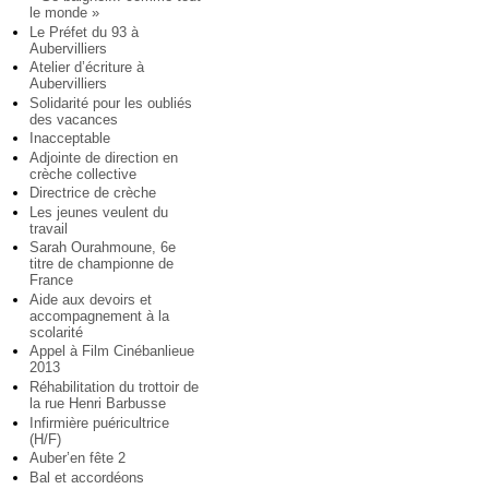
le monde »
Le Préfet du 93 à
Aubervilliers
Atelier d’écriture à
Aubervilliers
Solidarité pour les oubliés
des vacances
Inacceptable
Adjointe de direction en
crèche collective
Directrice de crèche
Les jeunes veulent du
travail
Sarah Ourahmoune, 6e
titre de championne de
France
Aide aux devoirs et
accompagnement à la
scolarité
Appel à Film Cinébanlieue
2013
Réhabilitation du trottoir de
la rue Henri Barbusse
Infirmière puéricultrice
(H/F)
Auber’en fête 2
Bal et accordéons