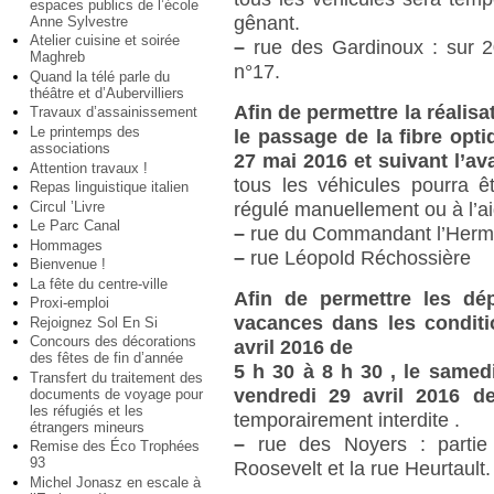
espaces publics de l’école
gênant.
Anne Sylvestre
Atelier cuisine et soirée
–
rue des Gardinoux : sur 20
Maghreb
n°17.
Quand la télé parle du
théâtre et d’Aubervilliers
Afin de permettre la réalis
Travaux d’assainissement
Le printemps des
le passage de la fibre opti
associations
27 mai 2016 et suivant l’a
Attention travaux !
tous les véhicules pourra êt
Repas linguistique italien
Circul ’Livre
régulé manuellement ou à l’aid
Le Parc Canal
–
rue du Commandant l’Hermi
Hommages
–
rue Léopold Réchossière
Bienvenue !
La fête du centre-ville
Afin de permettre les dép
Proxi-emploi
vacances dans les conditi
Rejoignez Sol En Si
Concours des décorations
avril 2016 de
des fêtes de fin d’année
5 h 30 à 8 h 30 , le samedi
Transfert du traitement des
vendredi 29 avril 2016 
documents de voyage pour
les réfugiés et les
temporairement interdite .
étrangers mineurs
–
rue des Noyers : partie 
Remise des Éco Trophées
93
Roosevelt et la rue Heurtault.
Michel Jonasz en escale à