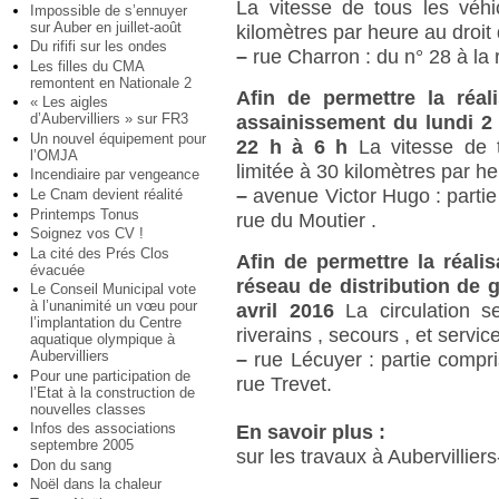
La vitesse de tous les véhi
Impossible de s’ennuyer
sur Auber en juillet-août
kilomètres par heure au droit 
Du rififi sur les ondes
–
rue Charron : du n° 28 à la
Les filles du CMA
remontent en Nationale 2
Afin de permettre la réal
« Les aigles
d’Aubervilliers » sur FR3
assainissement du lundi 2
Un nouvel équipement pour
22 h à 6 h
La vitesse de 
l’OMJA
limitée à 30 kilomètres par he
Incendiaire par vengeance
–
avenue Victor Hugo : partie 
Le Cnam devient réalité
Printemps Tonus
rue du Moutier .
Soignez vos CV !
La cité des Prés Clos
Afin de permettre la réal
évacuée
réseau de distribution de 
Le Conseil Municipal vote
à l’unanimité un vœu pour
avril 2016
La circulation s
l’implantation du Centre
riverains , secours , et servic
aquatique olympique à
Aubervilliers
–
rue Lécuyer : partie compri
Pour une participation de
rue Trevet.
l’Etat à la construction de
nouvelles classes
Infos des associations
En savoir plus :
septembre 2005
sur les travaux à Aubervillier
Don du sang
Noël dans la chaleur