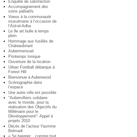
Enquête de satisfaction
Accompagnement des
soins palliatifs
Voeux à la communauté
musulmane à l’occasion de
l’Aïd-el-Adha
Le 9e art bulle à temps
plein
Hommage aux fusillés de
Chateaubriant
Aubermensuel
Printemps tonique
Ouverture de la location
Urban Football débarque à
Forest Hill
Bienvenue à Auberwood
Scénographie dans
l’espace
Une autre ville est possible
"Aubervilliers solidaire
avec le monde, pour la
réalisation des Objectifs du
Millénaire pour le
Développement"- Appel à
projets 2010
Décès de l’acteur Yasmine
Belmadi
« Se baigner... comme tout