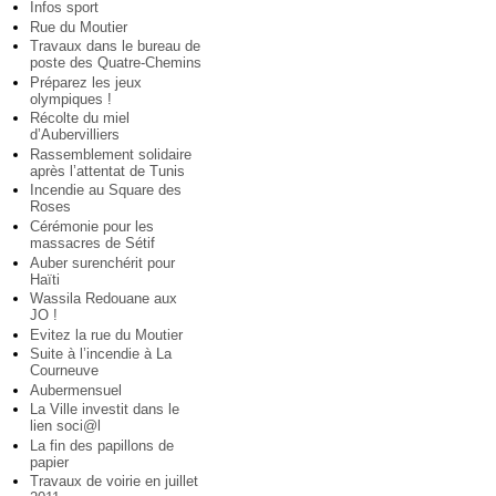
Infos sport
Rue du Moutier
Travaux dans le bureau de
poste des Quatre-Chemins
Préparez les jeux
olympiques !
Récolte du miel
d’Aubervilliers
Rassemblement solidaire
après l’attentat de Tunis
Incendie au Square des
Roses
Cérémonie pour les
massacres de Sétif
Auber surenchérit pour
Haïti
Wassila Redouane aux
JO !
Evitez la rue du Moutier
Suite à l’incendie à La
Courneuve
Aubermensuel
La Ville investit dans le
lien soci@l
La fin des papillons de
papier
Travaux de voirie en juillet