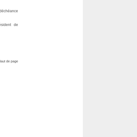
a déchéance
ésident de
aut de page