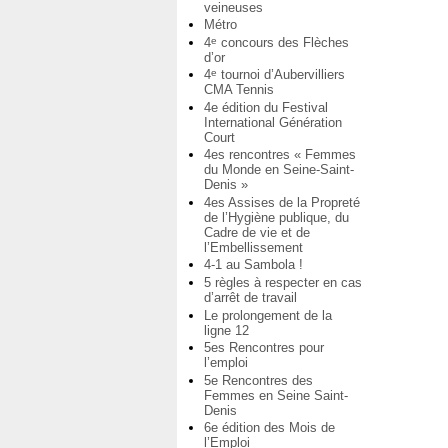
veineuses
Métro
4
concours des Flèches
e
d’or
4
tournoi d’Aubervilliers
e
CMA Tennis
4e édition du Festival
International Génération
Court
4es rencontres « Femmes
du Monde en Seine-Saint-
Denis »
4es Assises de la Propreté
de l’Hygiène publique, du
Cadre de vie et de
l’Embellissement
4-1 au Sambola !
5 règles à respecter en cas
d’arrêt de travail
Le prolongement de la
ligne 12
5es Rencontres pour
l’emploi
5e Rencontres des
Femmes en Seine Saint-
Denis
6e édition des Mois de
l’Emploi