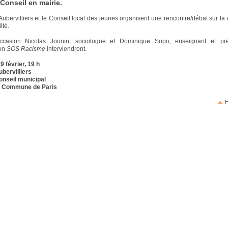
 Conseil en mairie.
’Aubervilliers et le Conseil local des jeunes organisent une rencontre/débat sur l
ité.
ccasion Nicolas Jounin, sociologue et Dominique Sopo, enseignant et pr
ion
SOS Racisme
interviendront.
9 février, 19 h
ubervilliers
onseil municipal
la Commune de Paris
H