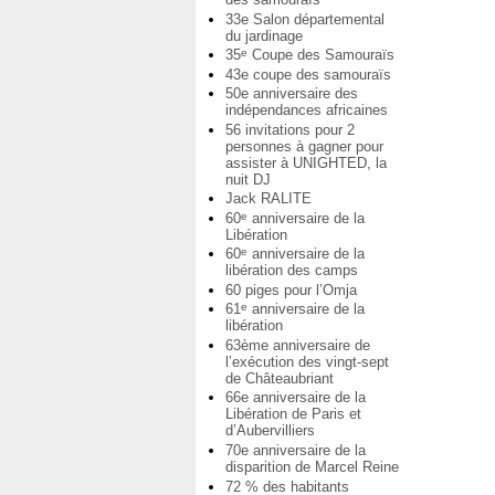
33e Salon départemental
du jardinage
35
Coupe des Samouraïs
e
43e coupe des samouraïs
50e anniversaire des
indépendances africaines
56 invitations pour 2
personnes à gagner pour
assister à UNIGHTED, la
nuit DJ
Jack RALITE
60
anniversaire de la
e
Libération
60
anniversaire de la
e
libération des camps
60 piges pour l’Omja
61
anniversaire de la
e
libération
63ème anniversaire de
l’exécution des vingt-sept
de Châteaubriant
66e anniversaire de la
Libération de Paris et
d’Aubervilliers
70e anniversaire de la
disparition de Marcel Reine
72 % des habitants