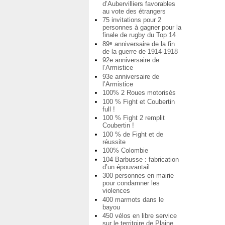
d’Aubervilliers favorables
au vote des étrangers
75 invitations pour 2
personnes à gagner pour la
finale de rugby du Top 14
89
anniversaire de la fin
e
de la guerre de 1914-1918
92e anniversaire de
l’Armistice
93e anniversaire de
l’Armistice
100% 2 Roues motorisés
100 % Fight et Coubertin
full !
100 % Fight 2 remplit
Coubertin !
100 % de Fight et de
réussite
100% Colombie
104 Barbusse : fabrication
d’un épouvantail
300 personnes en mairie
pour condamner les
violences
400 marmots dans le
bayou
450 vélos en libre service
sur le territoire de Plaine