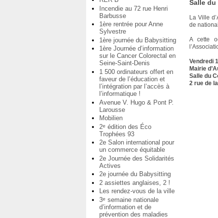
Salle du
Incendie au 72 rue Henri
Barbusse
La Ville d
1ère rentrée pour Anne
de national
Sylvestre
A cette o
1ère journée du Babysitting
l’Associat
1ère Journée d’information
sur le Cancer Colorectal en
Vendredi 1
Seine-Saint-Denis
Mairie d’A
1 500 ordinateurs offert en
Salle du C
faveur de l’éducation et
2 rue de 
l’intégration par l’accès à
l’informatique !
Avenue V. Hugo & Pont P.
Larousse
Mobilien
2
édition des Éco
e
Trophées 93
2e Salon international pour
un commerce équitable
2e Journée des Solidarités
Actives
2e journée du Babysitting
2 assiettes anglaises, 2 !
Les rendez-vous de la ville
3
semaine nationale
e
d’information et de
prévention des maladies