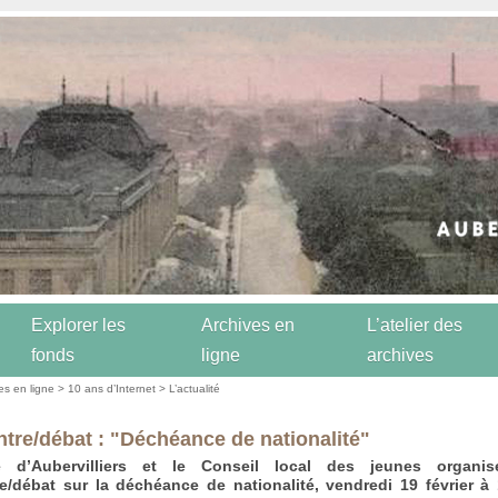
Explorer les
Archives en
L’atelier des
fonds
ligne
archives
es en ligne
>
10 ans d’Internet
>
L’actualité
tre/débat : "Déchéance de nationalité"
e d’Aubervilliers et le Conseil local des jeunes organi
e/débat sur la déchéance de nationalité, vendredi 19 février à