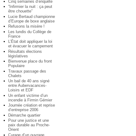
Cinq semaines d’enquête
“Infirmier la nuit : ça peut
être chouette”
Lucie Bertaud championne
d’Europe de boxe anglaise
Refusons la misère !
Les lundis du Collège de
France
L’État doit appliquer la loi
et évacuer le campement
Résultats élections
législatives
Bienvenue place du front
Populaire
Travaux passage des
Chalets
Un bail de 40 ans signé
entre Aubervacances-
Loisirs et EDF
Un enfant victime d’un
incendie à Firmin Gémier
Journée création et reprise
d’entreprise 2006
Démarche quartier
Pour une justice et une
paix durable au Proche-
Orient
Curage d’un ouvrage