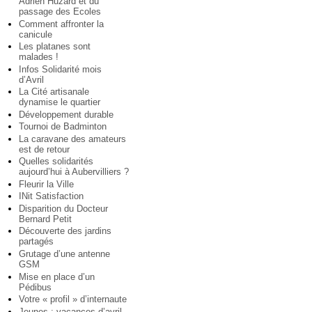
Adrien Huzard et du
passage des Ecoles
Comment affronter la
canicule
Les platanes sont
malades !
Infos Solidarité mois
d’Avril
La Cité artisanale
dynamise le quartier
Développement durable
Tournoi de Badminton
La caravane des amateurs
est de retour
Quelles solidarités
aujourd’hui à Aubervilliers ?
Fleurir la Ville
INit Satisfaction
Disparition du Docteur
Bernard Petit
Découverte des jardins
partagés
Grutage d’une antenne
GSM
Mise en place d’un
Pédibus
Votre « profil » d’internaute
Jeunes : vacances d’avril