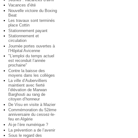
Vacances d’été
Nouvelle victoire du Boxing
Beat
Les travaux sont terminés
place Cottin
Stationnement payant
Stationnement et
circulation
Journée portes ouvertes à
l’Hôpital Avicenne
"L’emploi du temps actuel
est reconduit l’année
prochaine"
Contre la baisse des
moyens dans les collèges
La ville d’Aubervilliers
maintient avec fierté
l’élévation de Marwan
Barghouti au rang de
citoyen d’honneur
De Visu en visite à Mazier
Commémoration du 52ème
anniversaire du cessez-le-
feu en Algérie
Ai-je l’ère numérique ?
La prévention a de l’avenir
Sous le regard des