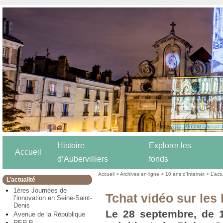
Histoire
Explorer les
Accueil
d’Aubervilliers
fonds
Accueil
>
Archives en ligne
>
10 ans d’Internet
>
L’act
L’actualité
1ères Journées de
Tchat vidéo sur les
l’innovation en Seine-Saint-
Denis
Le 28 septembre, de 1
Avenue de la République
RER B