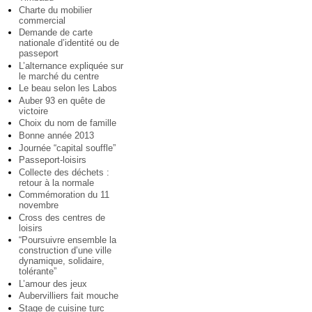
Charte du mobilier
commercial
Demande de carte
nationale d’identité ou de
passeport
L’alternance expliquée sur
le marché du centre
Le beau selon les Labos
Auber 93 en quête de
victoire
Choix du nom de famille
Bonne année 2013
Journée “capital souffle”
Passeport-loisirs
Collecte des déchets :
retour à la normale
Commémoration du 11
novembre
Cross des centres de
loisirs
“Poursuivre ensemble la
construction d’une ville
dynamique, solidaire,
tolérante”
L’amour des jeux
Aubervilliers fait mouche
Stage de cuisine turc