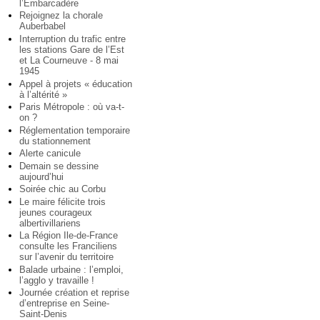
l’Embarcadère
Rejoignez la chorale
Auberbabel
Interruption du trafic entre
les stations Gare de l’Est
et La Courneuve - 8 mai
1945
Appel à projets « éducation
à l’altérité »
Paris Métropole : où va-t-
on ?
Réglementation temporaire
du stationnement
Alerte canicule
Demain se dessine
aujourd’hui
Soirée chic au Corbu
Le maire félicite trois
jeunes courageux
albertivillariens
La Région Ile-de-France
consulte les Franciliens
sur l’avenir du territoire
Balade urbaine : l’emploi,
l’agglo y travaille !
Journée création et reprise
d’entreprise en Seine-
Saint-Denis