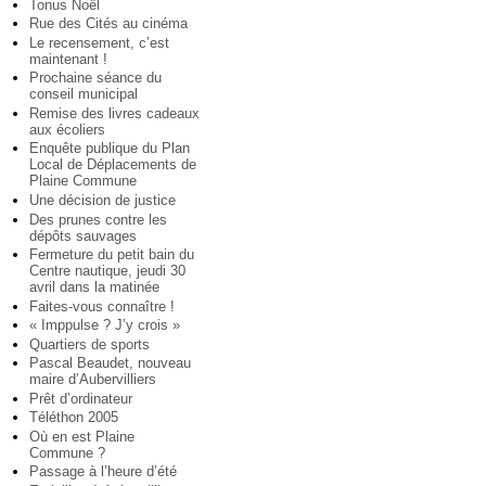
Tonus Noël
Rue des Cités au cinéma
Le recensement, c’est
maintenant !
Prochaine séance du
conseil municipal
Remise des livres cadeaux
aux écoliers
Enquête publique du Plan
Local de Déplacements de
Plaine Commune
Une décision de justice
Des prunes contre les
dépôts sauvages
Fermeture du petit bain du
Centre nautique, jeudi 30
avril dans la matinée
Faites-vous connaître !
« Imppulse ? J’y crois »
Quartiers de sports
Pascal Beaudet, nouveau
maire d’Aubervilliers
Prêt d’ordinateur
Téléthon 2005
Où en est Plaine
Commune ?
Passage à l’heure d’été