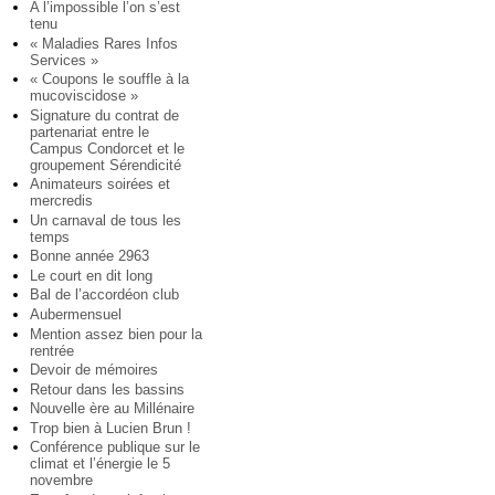
A l’impossible l’on s’est
tenu
« Maladies Rares Infos
Services »
« Coupons le souffle à la
mucoviscidose »
Signature du contrat de
partenariat entre le
Campus Condorcet et le
groupement Sérendicité
Animateurs soirées et
mercredis
Un carnaval de tous les
temps
Bonne année 2963
Le court en dit long
Bal de l’accordéon club
Aubermensuel
Mention assez bien pour la
rentrée
Devoir de mémoires
Retour dans les bassins
Nouvelle ère au Millénaire
Trop bien à Lucien Brun !
Conférence publique sur le
climat et l’énergie le 5
novembre