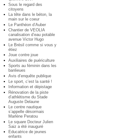
Sous le regard des
citoyens
La tête dans le béton, la
main sur le coeur
Le Panthéon d’Auber
Chantier de VEOLIA
canalisation d’eau potable
avenue Victor Hugo
Le Brésil comme si vous y
étiez
Joue contre joue
Auxiliaires de puériculture
Sports au féminin dans les
banlieues
Avis d’enquête publique
Le sport, c’est la santé !
Information et dépistage
Rénovation de la piste
d’athlétisme du Stade
Auguste Delaune
Le centre nautique
s’appelle désormais
Marlène Peratou
Le square Docteur Julien
Saiz a été inauguré
Educatrice de jeunes
enfants