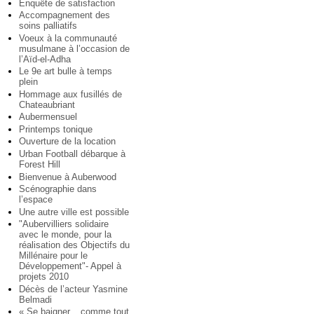
Enquête de satisfaction
Accompagnement des
soins palliatifs
Voeux à la communauté
musulmane à l’occasion de
l’Aïd-el-Adha
Le 9e art bulle à temps
plein
Hommage aux fusillés de
Chateaubriant
Aubermensuel
Printemps tonique
Ouverture de la location
Urban Football débarque à
Forest Hill
Bienvenue à Auberwood
Scénographie dans
l’espace
Une autre ville est possible
"Aubervilliers solidaire
avec le monde, pour la
réalisation des Objectifs du
Millénaire pour le
Développement"- Appel à
projets 2010
Décès de l’acteur Yasmine
Belmadi
« Se baigner... comme tout