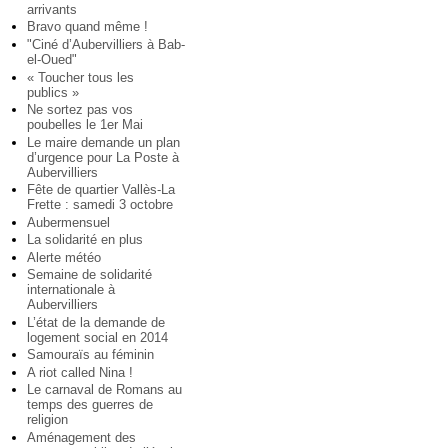
arrivants
Bravo quand même !
"Ciné d’Aubervilliers à Bab-
el-Oued"
« Toucher tous les
publics »
Ne sortez pas vos
poubelles le 1er Mai
Le maire demande un plan
d’urgence pour La Poste à
Aubervilliers
Fête de quartier Vallès-La
Frette : samedi 3 octobre
Aubermensuel
La solidarité en plus
Alerte météo
Semaine de solidarité
internationale à
Aubervilliers
L’état de la demande de
logement social en 2014
Samouraïs au féminin
A riot called Nina !
Le carnaval de Romans au
temps des guerres de
religion
Aménagement des