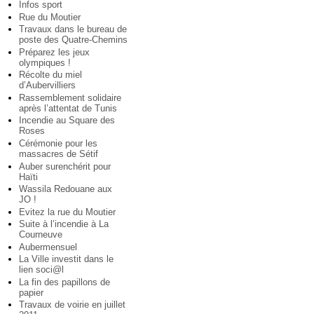
Infos sport
Rue du Moutier
Travaux dans le bureau de
poste des Quatre-Chemins
Préparez les jeux
olympiques !
Récolte du miel
d’Aubervilliers
Rassemblement solidaire
après l’attentat de Tunis
Incendie au Square des
Roses
Cérémonie pour les
massacres de Sétif
Auber surenchérit pour
Haïti
Wassila Redouane aux
JO !
Evitez la rue du Moutier
Suite à l’incendie à La
Courneuve
Aubermensuel
La Ville investit dans le
lien soci@l
La fin des papillons de
papier
Travaux de voirie en juillet