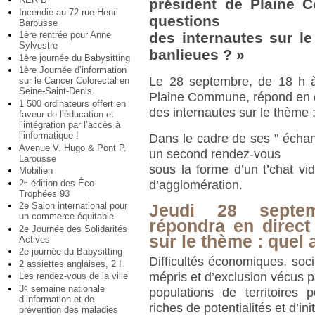
président de Plaine 
Incendie au 72 rue Henri
questions
Barbusse
1ère rentrée pour Anne
des internautes sur le
Sylvestre
banlieues ? »
1ère journée du Babysitting
1ère Journée d’information
Le 28 septembre, de 18 h à
sur le Cancer Colorectal en
Seine-Saint-Denis
Plaine Commune, répond en d
1 500 ordinateurs offert en
des internautes sur le thème :
faveur de l’éducation et
l’intégration par l’accès à
l’informatique !
Dans le cadre de ses " écha
Avenue V. Hugo & Pont P.
un second rendez-vous
Larousse
sous la forme d’un t’chat v
Mobilien
2
édition des Éco
e
d’agglomération.
Trophées 93
2e Salon international pour
Jeudi 28 septem
un commerce équitable
répondra en direct
2e Journée des Solidarités
sur le thème : quel 
Actives
2e journée du Babysitting
Difficultés économiques, socia
2 assiettes anglaises, 2 !
mépris et d’exclusion vécus p
Les rendez-vous de la ville
3
semaine nationale
e
populations de territoires 
d’information et de
riches de potentialités et d’init
prévention des maladies