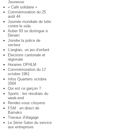
Jeunesse
« Café solidaire »
Commémoration du 25
août 44
Journée mondiale de lutte
contre le sida
Auber 93 se distingue à
Denain
Joindre la police de
secteur
L’anglais, un jeu d’enfant
Elections cantonale et
régionale
Horaires OPHLM
Commémoration du 17
octobre 1961
Infos Quartiers octobre
2004
Qui est ce garçon ?
Sports : les résultats du
week-end
Rendez-vous citoyens
FSM : en direct de
Bamako
Travaux d’élagage
Le 2ème Salon du service
aux entreprises