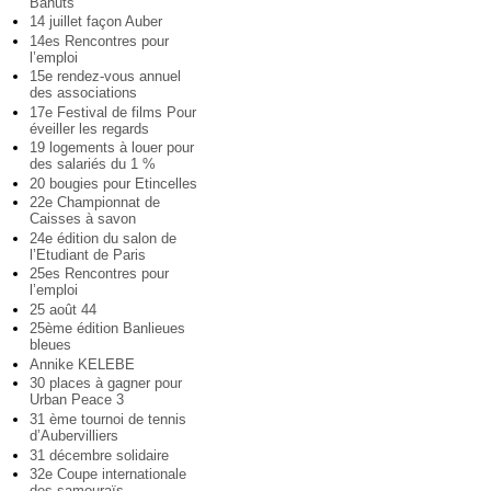
Bahuts
14 juillet façon Auber
14es Rencontres pour
l’emploi
15e rendez-vous annuel
des associations
17e Festival de films Pour
éveiller les regards
19 logements à louer pour
des salariés du 1 %
20 bougies pour Etincelles
22e Championnat de
Caisses à savon
24e édition du salon de
l’Etudiant de Paris
25es Rencontres pour
l’emploi
25 août 44
25ème édition Banlieues
bleues
Annike KELEBE
30 places à gagner pour
Urban Peace 3
31 ème tournoi de tennis
d’Aubervilliers
31 décembre solidaire
32e Coupe internationale
des samouraïs