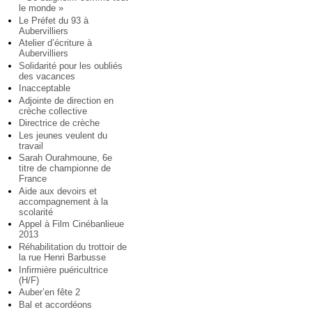
le monde »
Le Préfet du 93 à
Aubervilliers
Atelier d’écriture à
Aubervilliers
Solidarité pour les oubliés
des vacances
Inacceptable
Adjointe de direction en
crèche collective
Directrice de crèche
Les jeunes veulent du
travail
Sarah Ourahmoune, 6e
titre de championne de
France
Aide aux devoirs et
accompagnement à la
scolarité
Appel à Film Cinébanlieue
2013
Réhabilitation du trottoir de
la rue Henri Barbusse
Infirmière puéricultrice
(H/F)
Auber’en fête 2
Bal et accordéons