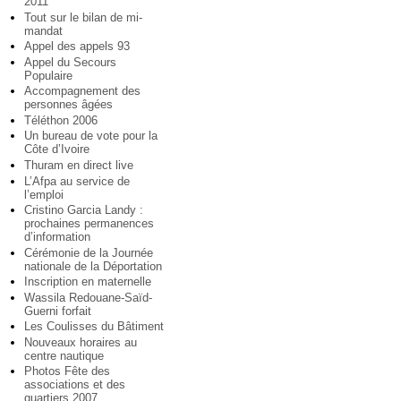
2011
Tout sur le bilan de mi-
mandat
Appel des appels 93
Appel du Secours
Populaire
Accompagnement des
personnes âgées
Téléthon 2006
Un bureau de vote pour la
Côte d’Ivoire
Thuram en direct live
L’Afpa au service de
l’emploi
Cristino Garcia Landy :
prochaines permanences
d’information
Cérémonie de la Journée
nationale de la Déportation
Inscription en maternelle
Wassila Redouane-Saïd-
Guerni forfait
Les Coulisses du Bâtiment
Nouveaux horaires au
centre nautique
Photos Fête des
associations et des
quartiers 2007