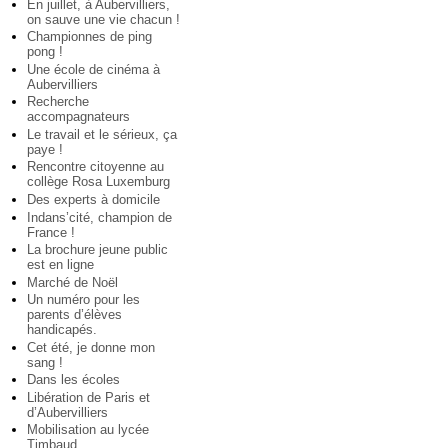
En juillet, à Aubervilliers,
on sauve une vie chacun !
Championnes de ping
pong !
Une école de cinéma à
Aubervilliers
Recherche
accompagnateurs
Le travail et le sérieux, ça
paye !
Rencontre citoyenne au
collège Rosa Luxemburg
Des experts à domicile
Indans’cité, champion de
France !
La brochure jeune public
est en ligne
Marché de Noël
Un numéro pour les
parents d’élèves
handicapés.
Cet été, je donne mon
sang !
Dans les écoles
Libération de Paris et
d’Aubervilliers
Mobilisation au lycée
Timbaud