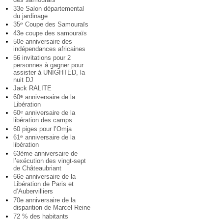
33e Salon départemental
du jardinage
35
Coupe des Samouraïs
e
43e coupe des samouraïs
50e anniversaire des
indépendances africaines
56 invitations pour 2
personnes à gagner pour
assister à UNIGHTED, la
nuit DJ
Jack RALITE
60
anniversaire de la
e
Libération
60
anniversaire de la
e
libération des camps
60 piges pour l’Omja
61
anniversaire de la
e
libération
63ème anniversaire de
l’exécution des vingt-sept
de Châteaubriant
66e anniversaire de la
Libération de Paris et
d’Aubervilliers
70e anniversaire de la
disparition de Marcel Reine
72 % des habitants