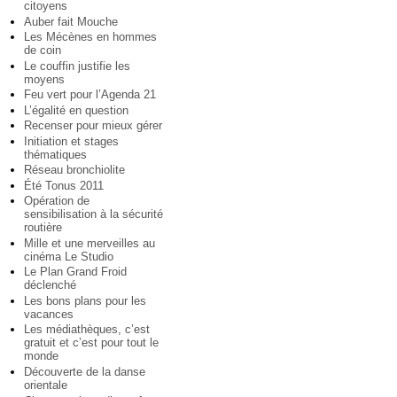
citoyens
Auber fait Mouche
Les Mécènes en hommes
de coin
Le couffin justifie les
moyens
Feu vert pour l’Agenda 21
L’égalité en question
Recenser pour mieux gérer
Initiation et stages
thématiques
Réseau bronchiolite
Été Tonus 2011
Opération de
sensibilisation à la sécurité
routière
Mille et une merveilles au
cinéma Le Studio
Le Plan Grand Froid
déclenché
Les bons plans pour les
vacances
Les médiathèques, c’est
gratuit et c’est pour tout le
monde
Découverte de la danse
orientale