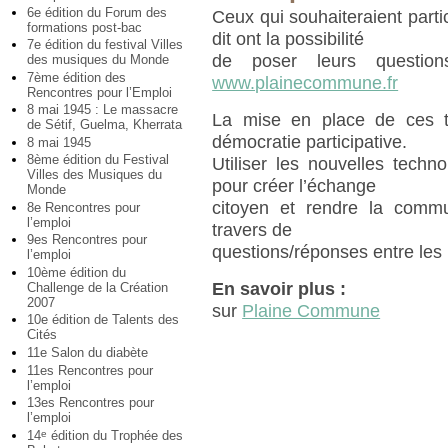
6e édition du Forum des
Ceux qui souhaiteraient partic
formations post-bac
dit ont la possibilité
7e édition du festival Villes
de poser leurs questio
des musiques du Monde
7ème édition des
www.plainecommune.fr
Rencontres pour l’Emploi
8 mai 1945 : Le massacre
La mise en place de ces t
de Sétif, Guelma, Kherrata
démocratie participative.
8 mai 1945
8ème édition du Festival
Utiliser les nouvelles techno
Villes des Musiques du
pour créer l’échange
Monde
citoyen et rendre la comm
8e Rencontres pour
l’emploi
travers de
9es Rencontres pour
questions/réponses entre les i
l’emploi
10ème édition du
En savoir plus :
Challenge de la Création
2007
sur
Plaine Commune
10e édition de Talents des
Cités
11e Salon du diabète
11es Rencontres pour
l’emploi
13es Rencontres pour
l’emploi
14
édition du Trophée des
e