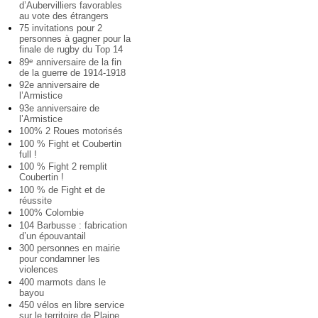
d’Aubervilliers favorables
au vote des étrangers
75 invitations pour 2
personnes à gagner pour la
finale de rugby du Top 14
89
anniversaire de la fin
e
de la guerre de 1914-1918
92e anniversaire de
l’Armistice
93e anniversaire de
l’Armistice
100% 2 Roues motorisés
100 % Fight et Coubertin
full !
100 % Fight 2 remplit
Coubertin !
100 % de Fight et de
réussite
100% Colombie
104 Barbusse : fabrication
d’un épouvantail
300 personnes en mairie
pour condamner les
violences
400 marmots dans le
bayou
450 vélos en libre service
sur le territoire de Plaine