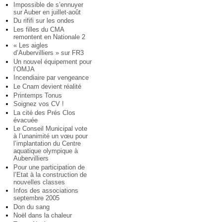
Impossible de s’ennuyer
sur Auber en juillet-août
Du rififi sur les ondes
Les filles du CMA
remontent en Nationale 2
« Les aigles
d’Aubervilliers » sur FR3
Un nouvel équipement pour
l’OMJA
Incendiaire par vengeance
Le Cnam devient réalité
Printemps Tonus
Soignez vos CV !
La cité des Prés Clos
évacuée
Le Conseil Municipal vote
à l’unanimité un vœu pour
l’implantation du Centre
aquatique olympique à
Aubervilliers
Pour une participation de
l’Etat à la construction de
nouvelles classes
Infos des associations
septembre 2005
Don du sang
Noël dans la chaleur