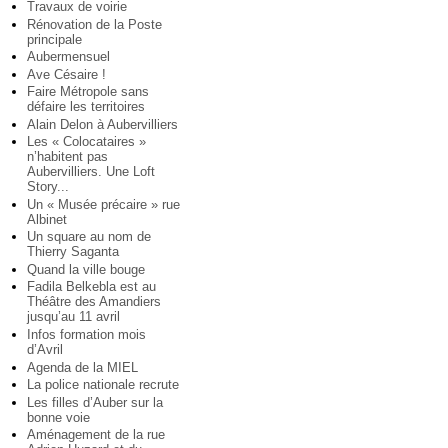
Travaux de voirie
Rénovation de la Poste
principale
Aubermensuel
Ave Césaire !
Faire Métropole sans
défaire les territoires
Alain Delon à Aubervilliers
Les « Colocataires »
n’habitent pas
Aubervilliers. Une Loft
Story...
Un « Musée précaire » rue
Albinet
Un square au nom de
Thierry Saganta
Quand la ville bouge
Fadila Belkebla est au
Théâtre des Amandiers
jusqu’au 11 avril
Infos formation mois
d’Avril
Agenda de la MIEL
La police nationale recrute
Les filles d’Auber sur la
bonne voie
Aménagement de la rue