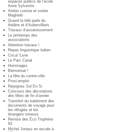
espaces publics de l’école
Anne Sylvestre
Atelier cuisine et soirée
Maghreb
Quand la télé parle du
théâtre et d’Aubervilliers
Travaux d’assainissement
Le printemps des
associations
Attention travaux !
Repas linguistique italien
Circul ’Livre
Le Parc Canal
Hommages
Bienvenue !
La fête du centre-ville
Proxi-emploi
Rejoignez Sol En Si
Concours des décorations
des fêtes de fin d’année
Transfert du traitement des
documents de voyage pour
les réfugiés et les
étrangers mineurs
Remise des Éco Trophées
93
Michel Jonasz en escale à