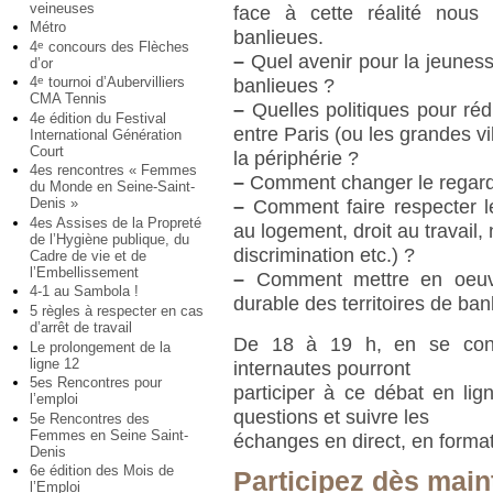
veineuses
face à cette réalité nous
Métro
banlieues.
4
concours des Flèches
e
–
Quel avenir pour la jeunesse
d’or
4
tournoi d’Aubervilliers
e
banlieues ?
CMA Tennis
–
Quelles politiques pour rédui
4e édition du Festival
entre Paris (ou les grandes vil
International Génération
Court
la périphérie ?
4es rencontres « Femmes
–
Comment changer le regard 
du Monde en Seine-Saint-
Denis »
–
Comment faire respecter le
4es Assises de la Propreté
au logement, droit au travail,
de l’Hygiène publique, du
discrimination etc.) ?
Cadre de vie et de
l’Embellissement
–
Comment mettre en oeuvr
4-1 au Sambola !
durable des territoires de ban
5 règles à respecter en cas
d’arrêt de travail
De 18 à 19 h, en se con
Le prolongement de la
ligne 12
internautes pourront
5es Rencontres pour
participer à ce débat en lign
l’emploi
questions et suivre les
5e Rencontres des
Femmes en Seine Saint-
échanges en direct, en format
Denis
6e édition des Mois de
Participez dès main
l’Emploi