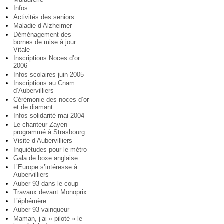
Infos
Activités des seniors
Maladie d’Alzheimer
Déménagement des
bornes de mise à jour
Vitale
Inscriptions Noces d’or
2006
Infos scolaires juin 2005
Inscriptions au Cnam
d’Aubervilliers
Cérémonie des noces d’or
et de diamant.
Infos solidarité mai 2004
Le chanteur Zayen
programmé à Strasbourg
Visite d’Aubervilliers
Inquiétudes pour le métro
Gala de boxe anglaise
L’Europe s’intéresse à
Aubervilliers
Auber 93 dans le coup
Travaux devant Monoprix
L’éphémère
Auber 93 vainqueur
Maman, j’ai « piloté » le