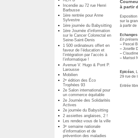
Courneu
Incendie au 72 rue Henri
à partir 
Barbusse
1ère rentrée pour Anne
Exposition
Sylvestre
sur la gra
1ère journée du Babysitting
à partir de
1ère Journée d’information
Echanges
sur le Cancer Colorectal en
En présenc
Seine-Saint-Denis
–
Pascal B
1 500 ordinateurs offert en
–
Josette D
faveur de l’éducation et
–
Claudine
l’intégration par l’accès à
–
Marisol
l’informatique !
Avenue V. Hugo & Pont P.
Larousse
Epicéas
, 
Mobilien
29 rue de
2
édition des Éco
e
Trophées 93
Entrée libr
2e Salon international pour
un commerce équitable
2e Journée des Solidarités
Actives
2e journée du Babysitting
2 assiettes anglaises, 2 !
Les rendez-vous de la ville
3
semaine nationale
e
d’information et de
prévention des maladies