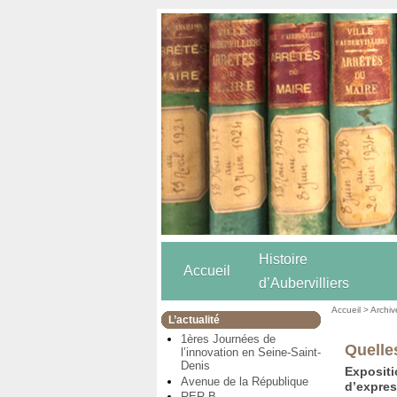
Histoire
Accueil
d’Aubervilliers
Accueil
>
Archiv
L’actualité
1ères Journées de
Quelles
l’innovation en Seine-Saint-
Denis
Exposit
Avenue de la République
d’expre
RER B