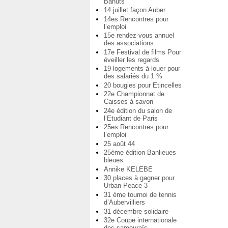
Bahuts
14 juillet façon Auber
14es Rencontres pour
l’emploi
15e rendez-vous annuel
des associations
17e Festival de films Pour
éveiller les regards
19 logements à louer pour
des salariés du 1 %
20 bougies pour Etincelles
22e Championnat de
Caisses à savon
24e édition du salon de
l’Etudiant de Paris
25es Rencontres pour
l’emploi
25 août 44
25ème édition Banlieues
bleues
Annike KELEBE
30 places à gagner pour
Urban Peace 3
31 ème tournoi de tennis
d’Aubervilliers
31 décembre solidaire
32e Coupe internationale
des samouraïs