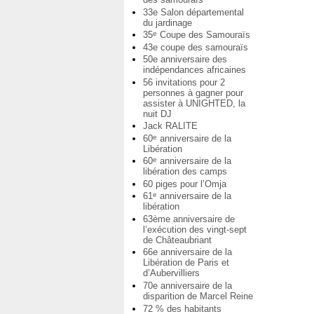
33e Salon départemental
du jardinage
35
Coupe des Samouraïs
e
43e coupe des samouraïs
50e anniversaire des
indépendances africaines
56 invitations pour 2
personnes à gagner pour
assister à UNIGHTED, la
nuit DJ
Jack RALITE
60
anniversaire de la
e
Libération
60
anniversaire de la
e
libération des camps
60 piges pour l’Omja
61
anniversaire de la
e
libération
63ème anniversaire de
l’exécution des vingt-sept
de Châteaubriant
66e anniversaire de la
Libération de Paris et
d’Aubervilliers
70e anniversaire de la
disparition de Marcel Reine
72 % des habitants