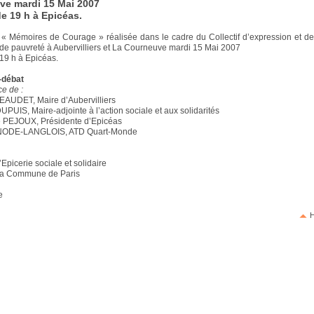
ve mardi 15 Mai 2007
de 19 h à Epicéas.
 « Mémoires de Courage » réalisée dans le cadre du Collectif d’expression et d
nde pauvreté à Aubervilliers et La Courneuve mardi 15 Mai 2007
 19 h à Epicéas.
-débat
e de :
EAUDET, Maire d’Aubervilliers
UPUIS, Maire-adjointe à l’action sociale et aux solidarités
 PEJOUX, Présidente d’Epicéas
 NODE-LANGLOIS, ATD Quart-Monde
L’Epicerie sociale et solidaire
 la Commune de Paris
e
H