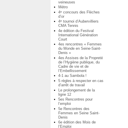
veineuses
Métro
4
concours des Flèches
e
d’or
4
tournoi d’Aubervilliers
e
CMA Tennis
4e édition du Festival
International Génération
Court
4es rencontres « Femmes
du Monde en Seine-Saint-
Denis »
4es Assises de la Propreté
de l’Hygiène publique, du
Cadre de vie et de
l’Embellissement
4-1 au Sambola !
5 règles à respecter en cas
d’arrêt de travail
Le prolongement de la
ligne 12
5es Rencontres pour
l’emploi
5e Rencontres des
Femmes en Seine Saint-
Denis
6e édition des Mois de
l’Emploi