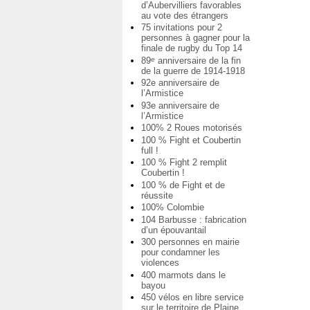
d’Aubervilliers favorables
au vote des étrangers
75 invitations pour 2
personnes à gagner pour la
finale de rugby du Top 14
89
anniversaire de la fin
e
de la guerre de 1914-1918
92e anniversaire de
l’Armistice
93e anniversaire de
l’Armistice
100% 2 Roues motorisés
100 % Fight et Coubertin
full !
100 % Fight 2 remplit
Coubertin !
100 % de Fight et de
réussite
100% Colombie
104 Barbusse : fabrication
d’un épouvantail
300 personnes en mairie
pour condamner les
violences
400 marmots dans le
bayou
450 vélos en libre service
sur le territoire de Plaine