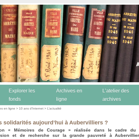
Explorer les
Archives en
L’atelier des
fonds
ligne
archives
es en ligne
>
10 ans d’Internet
>
L’actualité
 solidarités aujourd’hui à Aubervilliers ?
ion « Mémoires de Courage » réalisée dans le cadre du C
ssion et de recherche sur la grande pauvreté à Aubervillie