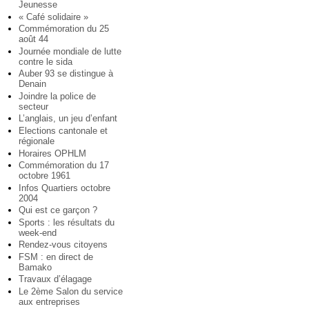
Jeunesse
« Café solidaire »
Commémoration du 25
août 44
Journée mondiale de lutte
contre le sida
Auber 93 se distingue à
Denain
Joindre la police de
secteur
L’anglais, un jeu d’enfant
Elections cantonale et
régionale
Horaires OPHLM
Commémoration du 17
octobre 1961
Infos Quartiers octobre
2004
Qui est ce garçon ?
Sports : les résultats du
week-end
Rendez-vous citoyens
FSM : en direct de
Bamako
Travaux d’élagage
Le 2ème Salon du service
aux entreprises