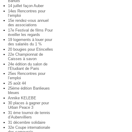
Bahuts
14 juillet façon Auber
14es Rencontres pour
l’emploi
15e rendez-vous annuel
des associations
17e Festival de films Pour
éveiller les regards
19 logements à louer pour
des salariés du 1 %
20 bougies pour Etincelles
22e Championnat de
Caisses à savon
24e édition du salon de
l’Etudiant de Paris
25es Rencontres pour
l’emploi
25 août 44
25ème édition Banlieues
bleues
Annike KELEBE
30 places à gagner pour
Urban Peace 3
31 ème tournoi de tennis
d’Aubervilliers
31 décembre solidaire
32e Coupe internationale
des samouraïs