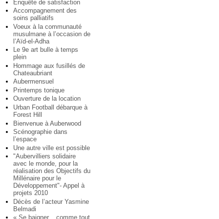
Enquête de satisfaction
Accompagnement des
soins palliatifs
Voeux à la communauté
musulmane à l’occasion de
l’Aïd-el-Adha
Le 9e art bulle à temps
plein
Hommage aux fusillés de
Chateaubriant
Aubermensuel
Printemps tonique
Ouverture de la location
Urban Football débarque à
Forest Hill
Bienvenue à Auberwood
Scénographie dans
l’espace
Une autre ville est possible
"Aubervilliers solidaire
avec le monde, pour la
réalisation des Objectifs du
Millénaire pour le
Développement"- Appel à
projets 2010
Décès de l’acteur Yasmine
Belmadi
« Se baigner... comme tout