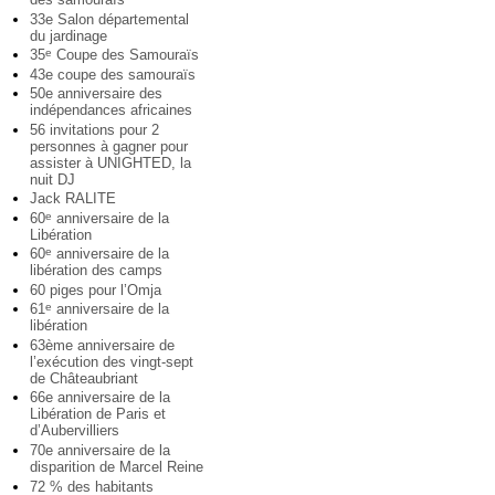
33e Salon départemental
du jardinage
35
Coupe des Samouraïs
e
43e coupe des samouraïs
50e anniversaire des
indépendances africaines
56 invitations pour 2
personnes à gagner pour
assister à UNIGHTED, la
nuit DJ
Jack RALITE
60
anniversaire de la
e
Libération
60
anniversaire de la
e
libération des camps
60 piges pour l’Omja
61
anniversaire de la
e
libération
63ème anniversaire de
l’exécution des vingt-sept
de Châteaubriant
66e anniversaire de la
Libération de Paris et
d’Aubervilliers
70e anniversaire de la
disparition de Marcel Reine
72 % des habitants