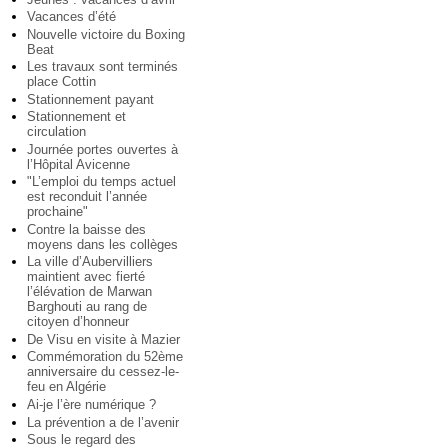
Vacances d’été
Nouvelle victoire du Boxing
Beat
Les travaux sont terminés
place Cottin
Stationnement payant
Stationnement et
circulation
Journée portes ouvertes à
l’Hôpital Avicenne
"L’emploi du temps actuel
est reconduit l’année
prochaine"
Contre la baisse des
moyens dans les collèges
La ville d’Aubervilliers
maintient avec fierté
l’élévation de Marwan
Barghouti au rang de
citoyen d’honneur
De Visu en visite à Mazier
Commémoration du 52ème
anniversaire du cessez-le-
feu en Algérie
Ai-je l’ère numérique ?
La prévention a de l’avenir
Sous le regard des