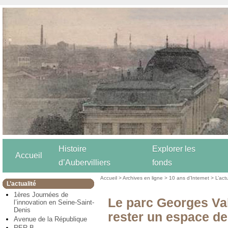
Histoire
Explorer les
Accueil
d’Aubervilliers
fonds
Accueil
>
Archives en ligne
>
10 ans d’Internet
>
L’act
L’actualité
1ères Journées de
Le parc Georges Va
l’innovation en Seine-Saint-
Denis
rester un espace de
Avenue de la République
RER B