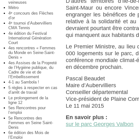
D’autres territoires d’Ile-
veineuses
Saint-Maur ou encore Vincen
Métro
4
concours des Flèches
e
engranger les bénéfices de p
d’or
relative à la solidarité et a
4
tournoi d’Aubervilliers
e
devraient pourtant être contra
CMA Tennis
4e édition du Festival
qui manquent aux habitants de
International Génération
Court
Le Premier Ministre, au lieu 
4es rencontres « Femmes
000 logements sur le parc, d
du Monde en Seine-Saint-
Denis »
conférence mondiale climat-é
4es Assises de la Propreté
en décembre prochain.
de l’Hygiène publique, du
Cadre de vie et de
l’Embellissement
Pascal Beaudet
4-1 au Sambola !
Maire d’Aubervilliers
5 règles à respecter en cas
Conseiller départemental
d’arrêt de travail
Le prolongement de la
Vice-président de Plaine C
ligne 12
Le 11 mai 2015
5es Rencontres pour
l’emploi
En savoir plus :
5e Rencontres des
Femmes en Seine Saint-
sur le parc Georges Valbon
Denis
6e édition des Mois de
l’Emploi