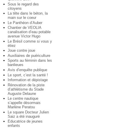
Sous le regard des
citoyens
La tête dans le béton, la
main sur le coeur
Le Panthéon d’Auber
Chantier de VEOLIA
canalisation d’eau potable
avenue Victor Hugo
Le Brésil comme si vous y
étiez
Joue contre joue
Auxiliaires de puériculture
Sports au féminin dans les
banlieues
Avis d’enquête publique
Le sport, c’est la santé !
Information et dépistage
Rénovation de la piste
d’athlétisme du Stade
Auguste Delaune
Le centre nautique
s’appelle désormais
Marlène Peratou
Le square Docteur Julien
Saiz a été inauguré
Educatrice de jeunes
enfants