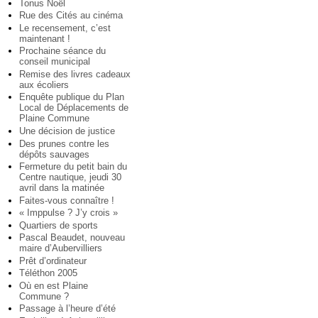
Tonus Noël
Rue des Cités au cinéma
Le recensement, c’est
maintenant !
Prochaine séance du
conseil municipal
Remise des livres cadeaux
aux écoliers
Enquête publique du Plan
Local de Déplacements de
Plaine Commune
Une décision de justice
Des prunes contre les
dépôts sauvages
Fermeture du petit bain du
Centre nautique, jeudi 30
avril dans la matinée
Faites-vous connaître !
« Imppulse ? J’y crois »
Quartiers de sports
Pascal Beaudet, nouveau
maire d’Aubervilliers
Prêt d’ordinateur
Téléthon 2005
Où en est Plaine
Commune ?
Passage à l’heure d’été