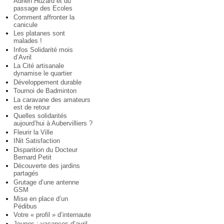
Adrien Huzard et du
passage des Ecoles
Comment affronter la
canicule
Les platanes sont
malades !
Infos Solidarité mois
d’Avril
La Cité artisanale
dynamise le quartier
Développement durable
Tournoi de Badminton
La caravane des amateurs
est de retour
Quelles solidarités
aujourd’hui à Aubervilliers ?
Fleurir la Ville
INit Satisfaction
Disparition du Docteur
Bernard Petit
Découverte des jardins
partagés
Grutage d’une antenne
GSM
Mise en place d’un
Pédibus
Votre « profil » d’internaute
Jeunes : vacances d’avril