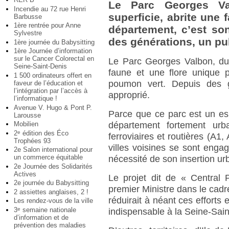
Le Parc Georges Va
Incendie au 72 rue Henri
superficie, abrite une 
Barbusse
1ère rentrée pour Anne
département, c’est so
Sylvestre
des générations, un publ
1ère journée du Babysitting
1ère Journée d’information
sur le Cancer Colorectal en
Le Parc Georges Valbon, du 
Seine-Saint-Denis
faune et une flore unique p
1 500 ordinateurs offert en
poumon vert. Depuis des gé
faveur de l’éducation et
l’intégration par l’accès à
approprié.
l’informatique !
Avenue V. Hugo & Pont P.
Parce que ce parc est un esp
Larousse
Mobilien
département fortement urba
2
édition des Éco
e
ferroviaires et routières (A1,
Trophées 93
villes voisines se sont eng
2e Salon international pour
un commerce équitable
nécessité de son insertion ur
2e Journée des Solidarités
Actives
Le projet dit de « Central
2e journée du Babysitting
premier Ministre dans le cadr
2 assiettes anglaises, 2 !
réduirait à néant ces efforts 
Les rendez-vous de la ville
3
semaine nationale
e
indispensable à la Seine-Sain
d’information et de
prévention des maladies