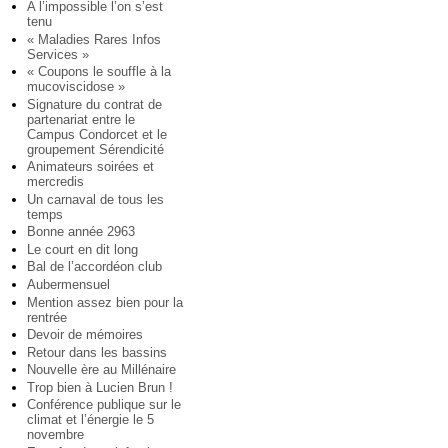
A l’impossible l’on s’est
tenu
« Maladies Rares Infos
Services »
« Coupons le souffle à la
mucoviscidose »
Signature du contrat de
partenariat entre le
Campus Condorcet et le
groupement Sérendicité
Animateurs soirées et
mercredis
Un carnaval de tous les
temps
Bonne année 2963
Le court en dit long
Bal de l’accordéon club
Aubermensuel
Mention assez bien pour la
rentrée
Devoir de mémoires
Retour dans les bassins
Nouvelle ère au Millénaire
Trop bien à Lucien Brun !
Conférence publique sur le
climat et l’énergie le 5
novembre