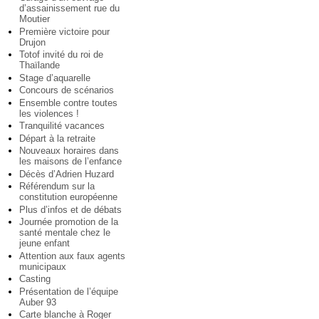
d’assainissement rue du
Moutier
Première victoire pour
Drujon
Totof invité du roi de
Thaïlande
Stage d’aquarelle
Concours de scénarios
Ensemble contre toutes
les violences !
Tranquilité vacances
Départ à la retraite
Nouveaux horaires dans
les maisons de l’enfance
Décès d’Adrien Huzard
Référendum sur la
constitution européenne
Plus d’infos et de débats
Journée promotion de la
santé mentale chez le
jeune enfant
Attention aux faux agents
municipaux
Casting
Présentation de l’équipe
Auber 93
Carte blanche à Roger