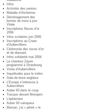
Infos
Activités des seniors
Maladie d’Alzheimer
Déménagement des
bornes de mise à jour
Vitale
Inscriptions Noces d’or
2006
Infos scolaires juin 2005
Inscriptions au Cnam
d’Aubervilliers
Cérémonie des noces d’or
et de diamant.
Infos solidarité mai 2004
Le chanteur Zayen
programmé à Strasbourg
Visite d’Aubervilliers
Inquiétudes pour le métro
Gala de boxe anglaise
L’Europe s’intéresse à
Aubervilliers
Auber 93 dans le coup
Travaux devant Monoprix
L’éphémère
Auber 93 vainqueur
Maman, j’ai « piloté » le