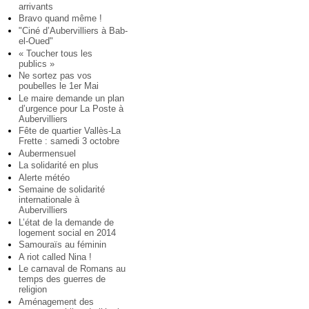
arrivants
Bravo quand même !
"Ciné d’Aubervilliers à Bab-
el-Oued"
« Toucher tous les
publics »
Ne sortez pas vos
poubelles le 1er Mai
Le maire demande un plan
d’urgence pour La Poste à
Aubervilliers
Fête de quartier Vallès-La
Frette : samedi 3 octobre
Aubermensuel
La solidarité en plus
Alerte météo
Semaine de solidarité
internationale à
Aubervilliers
L’état de la demande de
logement social en 2014
Samouraïs au féminin
A riot called Nina !
Le carnaval de Romans au
temps des guerres de
religion
Aménagement des