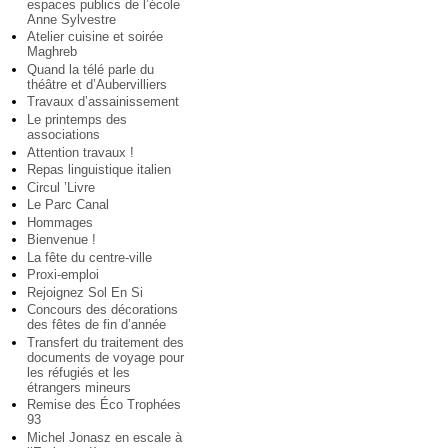
espaces publics de l’école
Anne Sylvestre
Atelier cuisine et soirée
Maghreb
Quand la télé parle du
théâtre et d’Aubervilliers
Travaux d’assainissement
Le printemps des
associations
Attention travaux !
Repas linguistique italien
Circul ’Livre
Le Parc Canal
Hommages
Bienvenue !
La fête du centre-ville
Proxi-emploi
Rejoignez Sol En Si
Concours des décorations
des fêtes de fin d’année
Transfert du traitement des
documents de voyage pour
les réfugiés et les
étrangers mineurs
Remise des Éco Trophées
93
Michel Jonasz en escale à