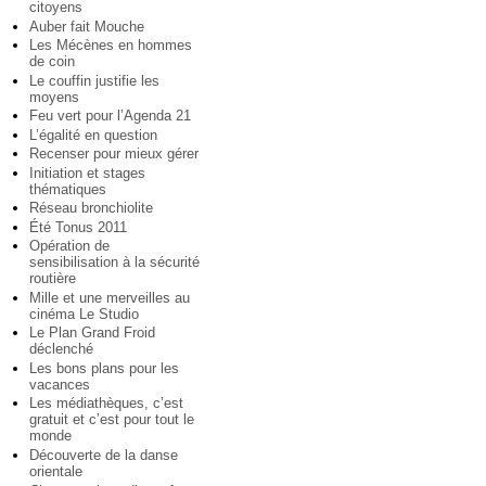
citoyens
Auber fait Mouche
Les Mécènes en hommes
de coin
Le couffin justifie les
moyens
Feu vert pour l’Agenda 21
L’égalité en question
Recenser pour mieux gérer
Initiation et stages
thématiques
Réseau bronchiolite
Été Tonus 2011
Opération de
sensibilisation à la sécurité
routière
Mille et une merveilles au
cinéma Le Studio
Le Plan Grand Froid
déclenché
Les bons plans pour les
vacances
Les médiathèques, c’est
gratuit et c’est pour tout le
monde
Découverte de la danse
orientale