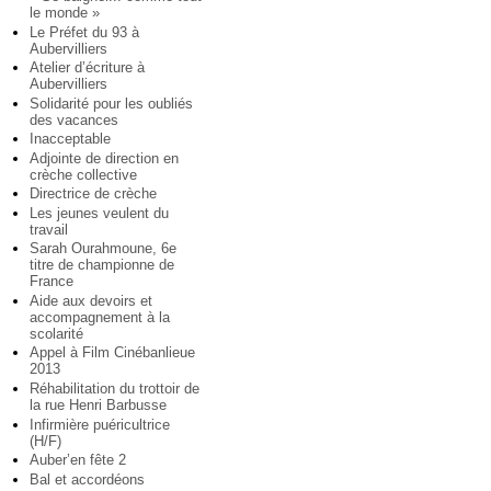
le monde »
Le Préfet du 93 à
Aubervilliers
Atelier d’écriture à
Aubervilliers
Solidarité pour les oubliés
des vacances
Inacceptable
Adjointe de direction en
crèche collective
Directrice de crèche
Les jeunes veulent du
travail
Sarah Ourahmoune, 6e
titre de championne de
France
Aide aux devoirs et
accompagnement à la
scolarité
Appel à Film Cinébanlieue
2013
Réhabilitation du trottoir de
la rue Henri Barbusse
Infirmière puéricultrice
(H/F)
Auber’en fête 2
Bal et accordéons