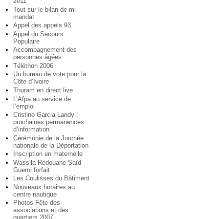
2011
Tout sur le bilan de mi-
mandat
Appel des appels 93
Appel du Secours
Populaire
Accompagnement des
personnes âgées
Téléthon 2006
Un bureau de vote pour la
Côte d’Ivoire
Thuram en direct live
L’Afpa au service de
l’emploi
Cristino Garcia Landy :
prochaines permanences
d’information
Cérémonie de la Journée
nationale de la Déportation
Inscription en maternelle
Wassila Redouane-Saïd-
Guerni forfait
Les Coulisses du Bâtiment
Nouveaux horaires au
centre nautique
Photos Fête des
associations et des
quartiers 2007