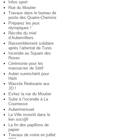
Infos sport
Rue du Moutier
Travaux dans le bureau de
poste des Quatre-Chemins
Préparez les jeux
olympiques !
Récolte du miel
d’Aubervilliers
Rassemblement solidaire
après l’attentat de Tunis
Incendie au Square des
Roses
Cérémonie pour les
massacres de Sétif
Auber surenchérit pour
Haïti
Wassila Redouane aux
JO !
Evitez la rue du Moutier
Suite à l’incendie à La
Courneuve
Aubermensuel
La Ville investit dans le
lien soci@l
La fin des papillons de
papier
Travaux de voirie en juillet