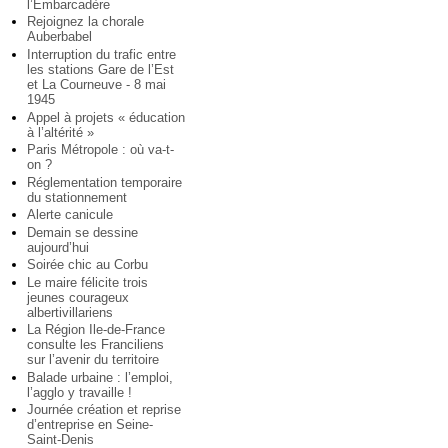
l’Embarcadère
Rejoignez la chorale
Auberbabel
Interruption du trafic entre
les stations Gare de l’Est
et La Courneuve - 8 mai
1945
Appel à projets « éducation
à l’altérité »
Paris Métropole : où va-t-
on ?
Réglementation temporaire
du stationnement
Alerte canicule
Demain se dessine
aujourd’hui
Soirée chic au Corbu
Le maire félicite trois
jeunes courageux
albertivillariens
La Région Ile-de-France
consulte les Franciliens
sur l’avenir du territoire
Balade urbaine : l’emploi,
l’agglo y travaille !
Journée création et reprise
d’entreprise en Seine-
Saint-Denis