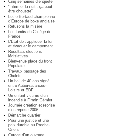
Cinq semaines d’enquête
“Infirmier la nuit : ça peut
être chouette”
Lucie Bertaud championne
d’Europe de boxe anglaise
Refusons la misère !
Les lundis du Collège de
France
L’État doit appliquer la loi
et évacuer le campement
Résultats élections
législatives
Bienvenue place du front
Populaire
Travaux passage des
Chalets
Un bail de 40 ans signé
entre Aubervacances-
Loisirs et EDF
Un enfant victime d’un
incendie à Firmin Gémier
Journée création et reprise
d’entreprise 2006
Démarche quartier
Pour une justice et une
paix durable au Proche-
Orient
Curage d’un ouvrage