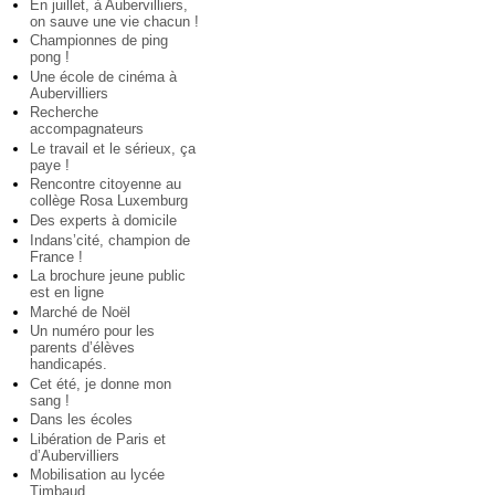
En juillet, à Aubervilliers,
on sauve une vie chacun !
Championnes de ping
pong !
Une école de cinéma à
Aubervilliers
Recherche
accompagnateurs
Le travail et le sérieux, ça
paye !
Rencontre citoyenne au
collège Rosa Luxemburg
Des experts à domicile
Indans’cité, champion de
France !
La brochure jeune public
est en ligne
Marché de Noël
Un numéro pour les
parents d’élèves
handicapés.
Cet été, je donne mon
sang !
Dans les écoles
Libération de Paris et
d’Aubervilliers
Mobilisation au lycée
Timbaud