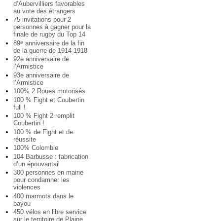
d’Aubervilliers favorables
au vote des étrangers
75 invitations pour 2
personnes à gagner pour la
finale de rugby du Top 14
89
anniversaire de la fin
e
de la guerre de 1914-1918
92e anniversaire de
l’Armistice
93e anniversaire de
l’Armistice
100% 2 Roues motorisés
100 % Fight et Coubertin
full !
100 % Fight 2 remplit
Coubertin !
100 % de Fight et de
réussite
100% Colombie
104 Barbusse : fabrication
d’un épouvantail
300 personnes en mairie
pour condamner les
violences
400 marmots dans le
bayou
450 vélos en libre service
sur le territoire de Plaine