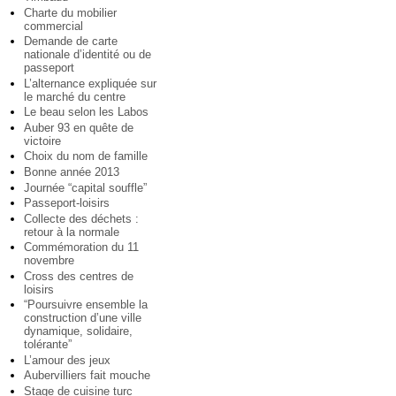
Charte du mobilier
commercial
Demande de carte
nationale d’identité ou de
passeport
L’alternance expliquée sur
le marché du centre
Le beau selon les Labos
Auber 93 en quête de
victoire
Choix du nom de famille
Bonne année 2013
Journée “capital souffle”
Passeport-loisirs
Collecte des déchets :
retour à la normale
Commémoration du 11
novembre
Cross des centres de
loisirs
“Poursuivre ensemble la
construction d’une ville
dynamique, solidaire,
tolérante”
L’amour des jeux
Aubervilliers fait mouche
Stage de cuisine turc