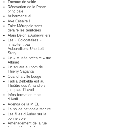
Travaux de voirie
Rénovation de la Poste
principale
Aubermensuel
Ave Césaire !
Faire Métropole sans
défaire les territoires
Alain Delon à Aubervilliers
Les « Colocataires »
n’habitent pas
Aubervilliers. Une Loft
Story...
Un « Musée précaire » rue
Albinet
Un square au nom de
Thierry Saganta
Quand la ville bouge
Fadila Belkebla est au
Théâtre des Amandiers
jusqu’au 11 avril
Infos formation mois
d’Avril
Agenda de la MIEL
La police nationale recrute
Les filles d’Auber sur la
bonne voie
Aménagement de la rue