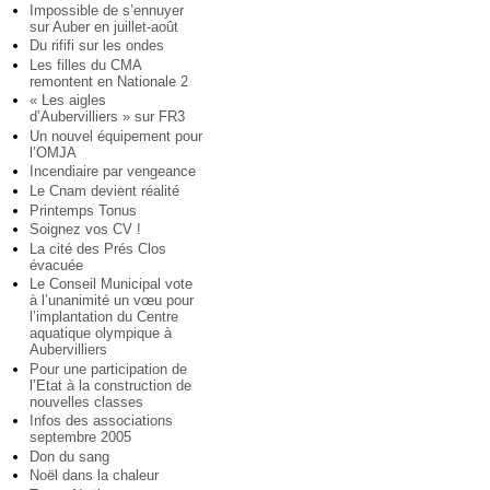
Impossible de s’ennuyer
sur Auber en juillet-août
Du rififi sur les ondes
Les filles du CMA
remontent en Nationale 2
« Les aigles
d’Aubervilliers » sur FR3
Un nouvel équipement pour
l’OMJA
Incendiaire par vengeance
Le Cnam devient réalité
Printemps Tonus
Soignez vos CV !
La cité des Prés Clos
évacuée
Le Conseil Municipal vote
à l’unanimité un vœu pour
l’implantation du Centre
aquatique olympique à
Aubervilliers
Pour une participation de
l’Etat à la construction de
nouvelles classes
Infos des associations
septembre 2005
Don du sang
Noël dans la chaleur