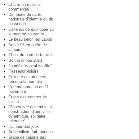
Charte du mobilier
commercial
Demande de carte
nationale d’identité ou de
passeport
L’alternance expliquée sur
le marché du centre
Le beau selon les Labos
Auber 93 en quête de
victoire
Choix du nom de famille
Bonne année 2013
Journée “capital souffle”
Passeport-loisirs
Collecte des déchets :
retour à la normale
Commémoration du 11
novembre
Cross des centres de
loisirs
“Poursuivre ensemble la
construction d’une ville
dynamique, solidaire,
tolérante”
L’amour des jeux
Aubervilliers fait mouche
Stage de cuisine turc