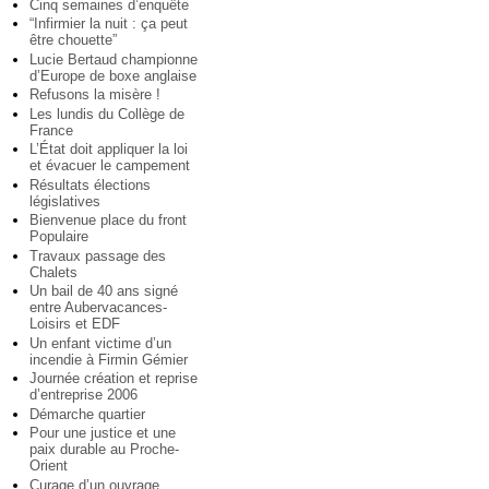
Cinq semaines d’enquête
“Infirmier la nuit : ça peut
être chouette”
Lucie Bertaud championne
d’Europe de boxe anglaise
Refusons la misère !
Les lundis du Collège de
France
L’État doit appliquer la loi
et évacuer le campement
Résultats élections
législatives
Bienvenue place du front
Populaire
Travaux passage des
Chalets
Un bail de 40 ans signé
entre Aubervacances-
Loisirs et EDF
Un enfant victime d’un
incendie à Firmin Gémier
Journée création et reprise
d’entreprise 2006
Démarche quartier
Pour une justice et une
paix durable au Proche-
Orient
Curage d’un ouvrage