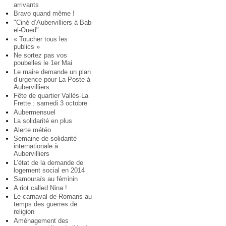
arrivants
Bravo quand même !
"Ciné d’Aubervilliers à Bab-
el-Oued"
« Toucher tous les
publics »
Ne sortez pas vos
poubelles le 1er Mai
Le maire demande un plan
d’urgence pour La Poste à
Aubervilliers
Fête de quartier Vallès-La
Frette : samedi 3 octobre
Aubermensuel
La solidarité en plus
Alerte météo
Semaine de solidarité
internationale à
Aubervilliers
L’état de la demande de
logement social en 2014
Samouraïs au féminin
A riot called Nina !
Le carnaval de Romans au
temps des guerres de
religion
Aménagement des