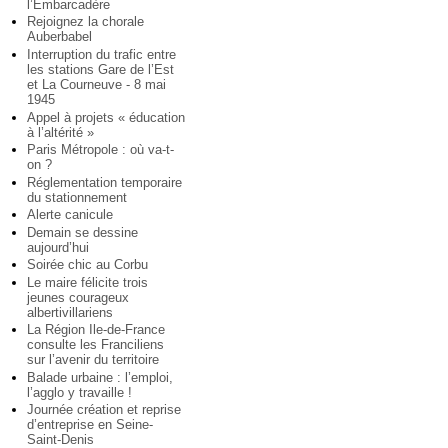
l’Embarcadère
Rejoignez la chorale
Auberbabel
Interruption du trafic entre
les stations Gare de l’Est
et La Courneuve - 8 mai
1945
Appel à projets « éducation
à l’altérité »
Paris Métropole : où va-t-
on ?
Réglementation temporaire
du stationnement
Alerte canicule
Demain se dessine
aujourd’hui
Soirée chic au Corbu
Le maire félicite trois
jeunes courageux
albertivillariens
La Région Ile-de-France
consulte les Franciliens
sur l’avenir du territoire
Balade urbaine : l’emploi,
l’agglo y travaille !
Journée création et reprise
d’entreprise en Seine-
Saint-Denis