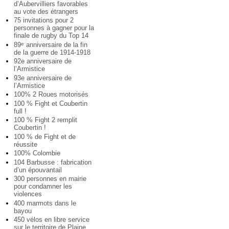
d’Aubervilliers favorables
au vote des étrangers
75 invitations pour 2
personnes à gagner pour la
finale de rugby du Top 14
89
anniversaire de la fin
e
de la guerre de 1914-1918
92e anniversaire de
l’Armistice
93e anniversaire de
l’Armistice
100% 2 Roues motorisés
100 % Fight et Coubertin
full !
100 % Fight 2 remplit
Coubertin !
100 % de Fight et de
réussite
100% Colombie
104 Barbusse : fabrication
d’un épouvantail
300 personnes en mairie
pour condamner les
violences
400 marmots dans le
bayou
450 vélos en libre service
sur le territoire de Plaine