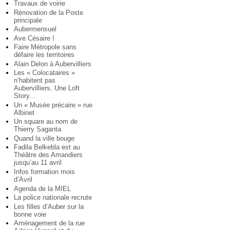
Travaux de voirie
Rénovation de la Poste
principale
Aubermensuel
Ave Césaire !
Faire Métropole sans
défaire les territoires
Alain Delon à Aubervilliers
Les « Colocataires »
n’habitent pas
Aubervilliers. Une Loft
Story...
Un « Musée précaire » rue
Albinet
Un square au nom de
Thierry Saganta
Quand la ville bouge
Fadila Belkebla est au
Théâtre des Amandiers
jusqu’au 11 avril
Infos formation mois
d’Avril
Agenda de la MIEL
La police nationale recrute
Les filles d’Auber sur la
bonne voie
Aménagement de la rue