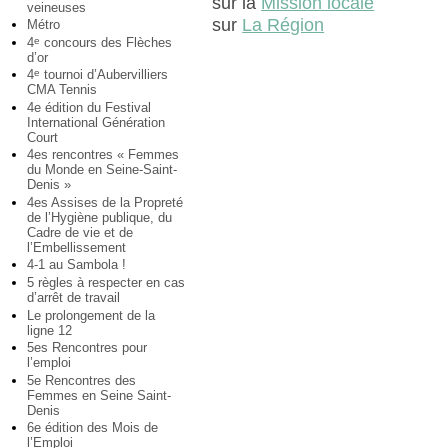
sur la
Mission locale
veineuses
sur
La Région
Métro
4
concours des Flèches
e
d’or
4
tournoi d’Aubervilliers
e
CMA Tennis
4e édition du Festival
International Génération
Court
4es rencontres « Femmes
du Monde en Seine-Saint-
Denis »
4es Assises de la Propreté
de l’Hygiène publique, du
Cadre de vie et de
l’Embellissement
4-1 au Sambola !
5 règles à respecter en cas
d’arrêt de travail
Le prolongement de la
ligne 12
5es Rencontres pour
l’emploi
5e Rencontres des
Femmes en Seine Saint-
Denis
6e édition des Mois de
l’Emploi