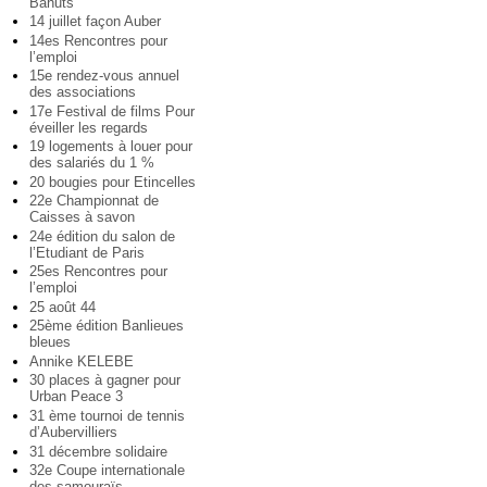
Bahuts
14 juillet façon Auber
14es Rencontres pour
l’emploi
15e rendez-vous annuel
des associations
17e Festival de films Pour
éveiller les regards
19 logements à louer pour
des salariés du 1 %
20 bougies pour Etincelles
22e Championnat de
Caisses à savon
24e édition du salon de
l’Etudiant de Paris
25es Rencontres pour
l’emploi
25 août 44
25ème édition Banlieues
bleues
Annike KELEBE
30 places à gagner pour
Urban Peace 3
31 ème tournoi de tennis
d’Aubervilliers
31 décembre solidaire
32e Coupe internationale
des samouraïs