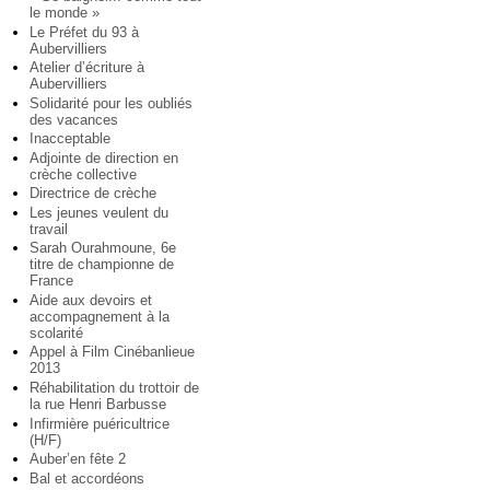
le monde »
Le Préfet du 93 à
Aubervilliers
Atelier d’écriture à
Aubervilliers
Solidarité pour les oubliés
des vacances
Inacceptable
Adjointe de direction en
crèche collective
Directrice de crèche
Les jeunes veulent du
travail
Sarah Ourahmoune, 6e
titre de championne de
France
Aide aux devoirs et
accompagnement à la
scolarité
Appel à Film Cinébanlieue
2013
Réhabilitation du trottoir de
la rue Henri Barbusse
Infirmière puéricultrice
(H/F)
Auber’en fête 2
Bal et accordéons