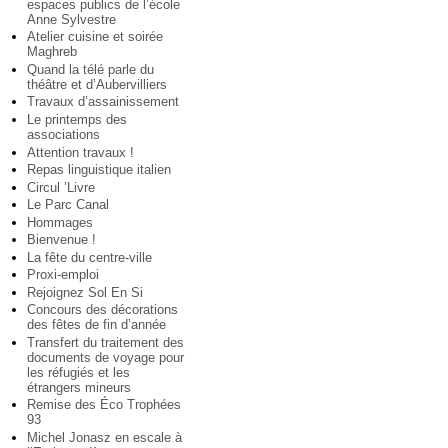
espaces publics de l’école
Anne Sylvestre
Atelier cuisine et soirée
Maghreb
Quand la télé parle du
théâtre et d’Aubervilliers
Travaux d’assainissement
Le printemps des
associations
Attention travaux !
Repas linguistique italien
Circul ’Livre
Le Parc Canal
Hommages
Bienvenue !
La fête du centre-ville
Proxi-emploi
Rejoignez Sol En Si
Concours des décorations
des fêtes de fin d’année
Transfert du traitement des
documents de voyage pour
les réfugiés et les
étrangers mineurs
Remise des Éco Trophées
93
Michel Jonasz en escale à