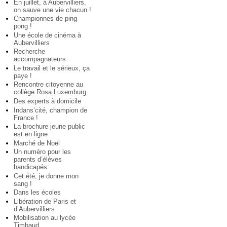
En juillet, à Aubervilliers,
on sauve une vie chacun !
Championnes de ping
pong !
Une école de cinéma à
Aubervilliers
Recherche
accompagnateurs
Le travail et le sérieux, ça
paye !
Rencontre citoyenne au
collège Rosa Luxemburg
Des experts à domicile
Indans’cité, champion de
France !
La brochure jeune public
est en ligne
Marché de Noël
Un numéro pour les
parents d’élèves
handicapés.
Cet été, je donne mon
sang !
Dans les écoles
Libération de Paris et
d’Aubervilliers
Mobilisation au lycée
Timbaud