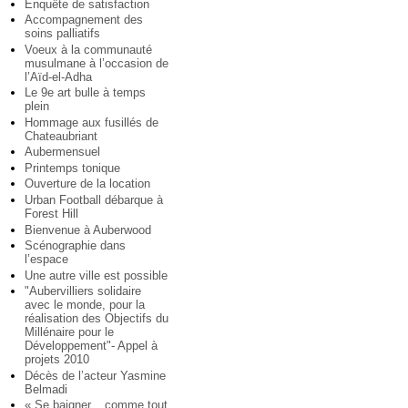
Enquête de satisfaction
Accompagnement des
soins palliatifs
Voeux à la communauté
musulmane à l’occasion de
l’Aïd-el-Adha
Le 9e art bulle à temps
plein
Hommage aux fusillés de
Chateaubriant
Aubermensuel
Printemps tonique
Ouverture de la location
Urban Football débarque à
Forest Hill
Bienvenue à Auberwood
Scénographie dans
l’espace
Une autre ville est possible
"Aubervilliers solidaire
avec le monde, pour la
réalisation des Objectifs du
Millénaire pour le
Développement"- Appel à
projets 2010
Décès de l’acteur Yasmine
Belmadi
« Se baigner... comme tout