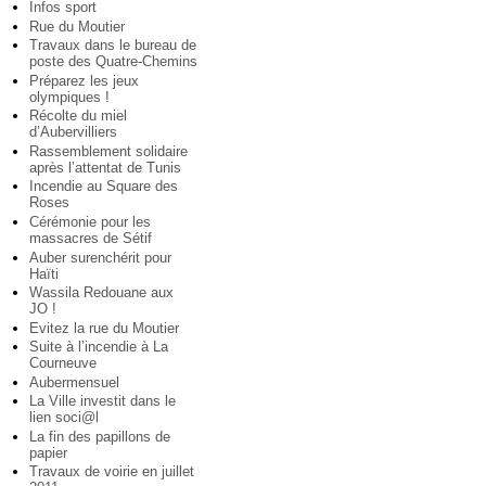
Infos sport
Rue du Moutier
Travaux dans le bureau de
poste des Quatre-Chemins
Préparez les jeux
olympiques !
Récolte du miel
d’Aubervilliers
Rassemblement solidaire
après l’attentat de Tunis
Incendie au Square des
Roses
Cérémonie pour les
massacres de Sétif
Auber surenchérit pour
Haïti
Wassila Redouane aux
JO !
Evitez la rue du Moutier
Suite à l’incendie à La
Courneuve
Aubermensuel
La Ville investit dans le
lien soci@l
La fin des papillons de
papier
Travaux de voirie en juillet