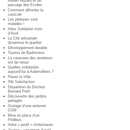
Adrien Huzard et du
passage des Ecoles
Comment affronter la
canicule
Les platanes sont
malades !
Infos Solidarité mois
d’Avril
La Cité artisanale
dynamise le quartier
Développement durable
Tournoi de Badminton
La caravane des amateurs
est de retour
Quelles solidarités
aujourd’hui à Aubervilliers ?
Fleurir la Ville
INit Satisfaction
Disparition du Docteur
Bernard Petit
Découverte des jardins
partagés
Grutage d’une antenne
GSM
Mise en place d’un
Pédibus
Votre « profil » d’internaute
Jeunes : vacances d’avril