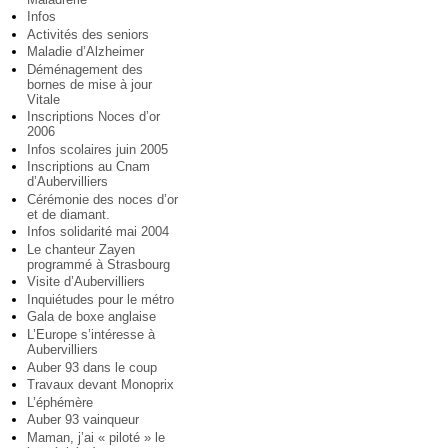
Infos
Activités des seniors
Maladie d’Alzheimer
Déménagement des
bornes de mise à jour
Vitale
Inscriptions Noces d’or
2006
Infos scolaires juin 2005
Inscriptions au Cnam
d’Aubervilliers
Cérémonie des noces d’or
et de diamant.
Infos solidarité mai 2004
Le chanteur Zayen
programmé à Strasbourg
Visite d’Aubervilliers
Inquiétudes pour le métro
Gala de boxe anglaise
L’Europe s’intéresse à
Aubervilliers
Auber 93 dans le coup
Travaux devant Monoprix
L’éphémère
Auber 93 vainqueur
Maman, j’ai « piloté » le