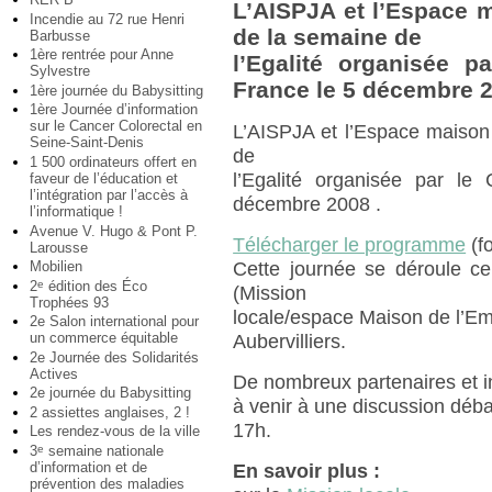
L’AISPJA et l’Espace m
Incendie au 72 rue Henri
de la semaine de
Barbusse
1ère rentrée pour Anne
l’Egalité organisée p
Sylvestre
France le 5 décembre 2
1ère journée du Babysitting
1ère Journée d’information
sur le Cancer Colorectal en
L’AISPJA et l’Espace maison
Seine-Saint-Denis
de
1 500 ordinateurs offert en
l’Egalité organisée par le
faveur de l’éducation et
l’intégration par l’accès à
décembre 2008 .
l’informatique !
Avenue V. Hugo & Pont P.
Télécharger le programme
(fo
Larousse
Mobilien
Cette journée se déroule c
2
édition des Éco
e
(Mission
Trophées 93
locale/espace Maison de l’Em
2e Salon international pour
un commerce équitable
Aubervilliers.
2e Journée des Solidarités
Actives
De nombreux partenaires et in
2e journée du Babysitting
à venir à une discussion débat
2 assiettes anglaises, 2 !
17h.
Les rendez-vous de la ville
3
semaine nationale
e
d’information et de
En savoir plus :
prévention des maladies