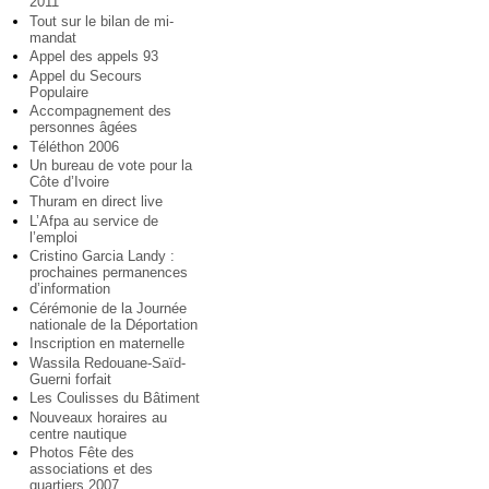
2011
Tout sur le bilan de mi-
mandat
Appel des appels 93
Appel du Secours
Populaire
Accompagnement des
personnes âgées
Téléthon 2006
Un bureau de vote pour la
Côte d’Ivoire
Thuram en direct live
L’Afpa au service de
l’emploi
Cristino Garcia Landy :
prochaines permanences
d’information
Cérémonie de la Journée
nationale de la Déportation
Inscription en maternelle
Wassila Redouane-Saïd-
Guerni forfait
Les Coulisses du Bâtiment
Nouveaux horaires au
centre nautique
Photos Fête des
associations et des
quartiers 2007