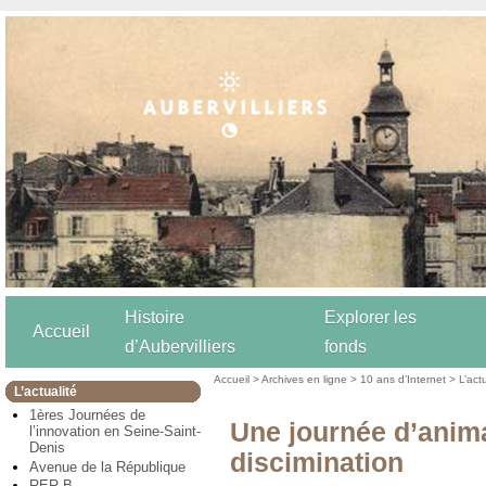
Histoire
Explorer les
Accueil
d’Aubervilliers
fonds
Accueil
>
Archives en ligne
>
10 ans d’Internet
>
L’act
L’actualité
1ères Journées de
Une journée d’anima
l’innovation en Seine-Saint-
Denis
discimination
Avenue de la République
RER B