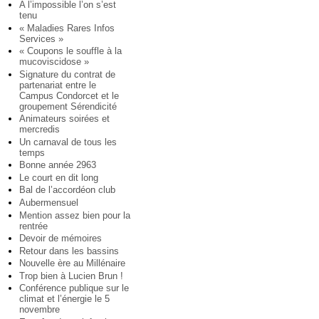
A l’impossible l’on s’est
tenu
« Maladies Rares Infos
Services »
« Coupons le souffle à la
mucoviscidose »
Signature du contrat de
partenariat entre le
Campus Condorcet et le
groupement Sérendicité
Animateurs soirées et
mercredis
Un carnaval de tous les
temps
Bonne année 2963
Le court en dit long
Bal de l’accordéon club
Aubermensuel
Mention assez bien pour la
rentrée
Devoir de mémoires
Retour dans les bassins
Nouvelle ère au Millénaire
Trop bien à Lucien Brun !
Conférence publique sur le
climat et l’énergie le 5
novembre