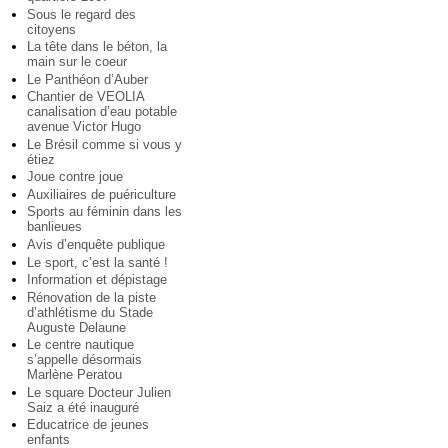
Sous le regard des
citoyens
La tête dans le béton, la
main sur le coeur
Le Panthéon d’Auber
Chantier de VEOLIA
canalisation d’eau potable
avenue Victor Hugo
Le Brésil comme si vous y
étiez
Joue contre joue
Auxiliaires de puériculture
Sports au féminin dans les
banlieues
Avis d’enquête publique
Le sport, c’est la santé !
Information et dépistage
Rénovation de la piste
d’athlétisme du Stade
Auguste Delaune
Le centre nautique
s’appelle désormais
Marlène Peratou
Le square Docteur Julien
Saiz a été inauguré
Educatrice de jeunes
enfants