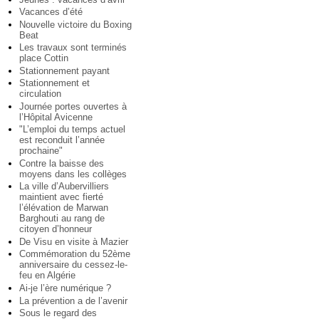
Vacances d’été
Nouvelle victoire du Boxing
Beat
Les travaux sont terminés
place Cottin
Stationnement payant
Stationnement et
circulation
Journée portes ouvertes à
l’Hôpital Avicenne
"L’emploi du temps actuel
est reconduit l’année
prochaine"
Contre la baisse des
moyens dans les collèges
La ville d’Aubervilliers
maintient avec fierté
l’élévation de Marwan
Barghouti au rang de
citoyen d’honneur
De Visu en visite à Mazier
Commémoration du 52ème
anniversaire du cessez-le-
feu en Algérie
Ai-je l’ère numérique ?
La prévention a de l’avenir
Sous le regard des