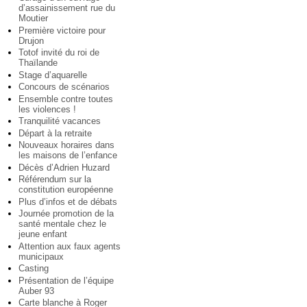
d’assainissement rue du
Moutier
Première victoire pour
Drujon
Totof invité du roi de
Thaïlande
Stage d’aquarelle
Concours de scénarios
Ensemble contre toutes
les violences !
Tranquilité vacances
Départ à la retraite
Nouveaux horaires dans
les maisons de l’enfance
Décès d’Adrien Huzard
Référendum sur la
constitution européenne
Plus d’infos et de débats
Journée promotion de la
santé mentale chez le
jeune enfant
Attention aux faux agents
municipaux
Casting
Présentation de l’équipe
Auber 93
Carte blanche à Roger