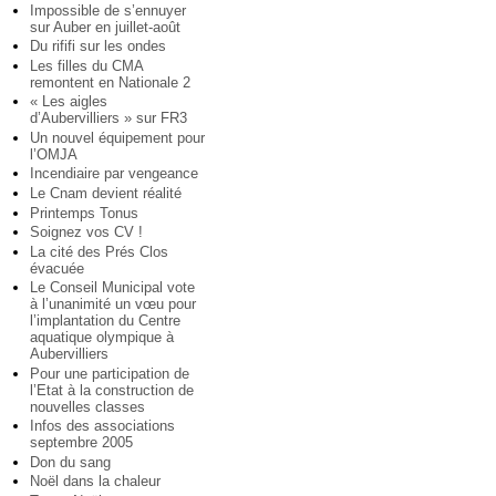
Impossible de s’ennuyer
sur Auber en juillet-août
Du rififi sur les ondes
Les filles du CMA
remontent en Nationale 2
« Les aigles
d’Aubervilliers » sur FR3
Un nouvel équipement pour
l’OMJA
Incendiaire par vengeance
Le Cnam devient réalité
Printemps Tonus
Soignez vos CV !
La cité des Prés Clos
évacuée
Le Conseil Municipal vote
à l’unanimité un vœu pour
l’implantation du Centre
aquatique olympique à
Aubervilliers
Pour une participation de
l’Etat à la construction de
nouvelles classes
Infos des associations
septembre 2005
Don du sang
Noël dans la chaleur