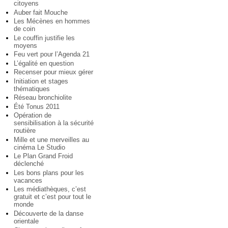
citoyens
Auber fait Mouche
Les Mécènes en hommes
de coin
Le couffin justifie les
moyens
Feu vert pour l’Agenda 21
L’égalité en question
Recenser pour mieux gérer
Initiation et stages
thématiques
Réseau bronchiolite
Été Tonus 2011
Opération de
sensibilisation à la sécurité
routière
Mille et une merveilles au
cinéma Le Studio
Le Plan Grand Froid
déclenché
Les bons plans pour les
vacances
Les médiathèques, c’est
gratuit et c’est pour tout le
monde
Découverte de la danse
orientale