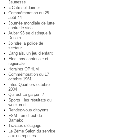
Jeunesse
« Café solidaire »
Commémoration du 25
août 44
Journée mondiale de lutte
contre le sida
Auber 93 se distingue à
Denain
Joindre la police de
secteur
L’anglais, un jeu d’enfant
Elections cantonale et
régionale
Horaires OPHLM
Commémoration du 17
octobre 1961
Infos Quartiers octobre
2004
Qui est ce garçon ?
Sports : les résultats du
week-end
Rendez-vous citoyens
FSM : en direct de
Bamako
Travaux d’élagage
Le 2ème Salon du service
aux entreprises