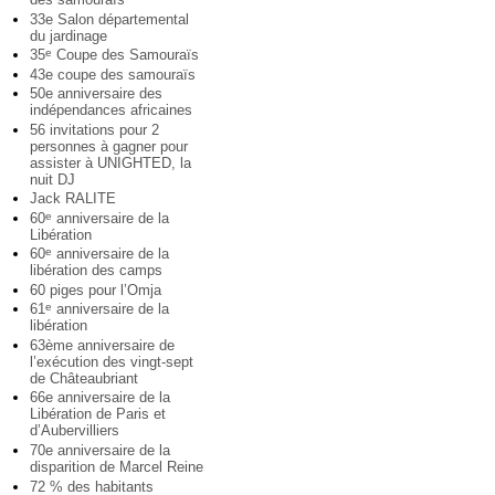
33e Salon départemental
du jardinage
35
Coupe des Samouraïs
e
43e coupe des samouraïs
50e anniversaire des
indépendances africaines
56 invitations pour 2
personnes à gagner pour
assister à UNIGHTED, la
nuit DJ
Jack RALITE
60
anniversaire de la
e
Libération
60
anniversaire de la
e
libération des camps
60 piges pour l’Omja
61
anniversaire de la
e
libération
63ème anniversaire de
l’exécution des vingt-sept
de Châteaubriant
66e anniversaire de la
Libération de Paris et
d’Aubervilliers
70e anniversaire de la
disparition de Marcel Reine
72 % des habitants