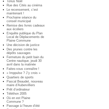
Tonus Noël
Rue des Cités au cinéma
Le recensement, c’est
maintenant !
Prochaine séance du
conseil municipal
Remise des livres cadeaux
aux écoliers
Enquête publique du Plan
Local de Déplacements de
Plaine Commune
Une décision de justice
Des prunes contre les
dépôts sauvages
Fermeture du petit bain du
Centre nautique, jeudi 30
avril dans la matinée
Faites-vous connaître !
« Imppulse ? J’y crois »
Quartiers de sports
Pascal Beaudet, nouveau
maire d’Aubervilliers
Prêt d’ordinateur
Téléthon 2005
Où en est Plaine
Commune ?
Passage à l’heure d’été