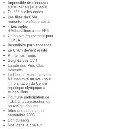
Impossible de s’ennuyer
sur Auber en juillet-août
Du rififi sur les ondes
Les filles du CMA
remontent en Nationale 2
« Les aigles
d’Aubervilliers » sur FR3
Un nouvel équipement pour
l’OMJA
Incendiaire par vengeance
Le Cnam devient réalité
Printemps Tonus
Soignez vos CV !
La cité des Prés Clos
évacuée
Le Conseil Municipal vote
à l’unanimité un vœu pour
l’implantation du Centre
aquatique olympique à
Aubervilliers
Pour une participation de
l’Etat à la construction de
nouvelles classes
Infos des associations
septembre 2005
Don du sang
Noël dans la chaleur