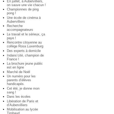
En juillet, à Aubervilliers,
on sauve une vie chacun !
Championnes de ping
pong !
Une école de cinéma à
Aubervilliers
Recherche
accompagnateurs
Le travail et le sérieux, ça
paye !
Rencontre citoyenne au
collège Rosa Luxemburg
Des experts à domicile
Indans’cité, champion de
France !
La brochure jeune public
est en ligne
Marché de Noël
Un numéro pour les
parents d’élèves
handicapés.
Cet été, je donne mon
sang !
Dans les écoles
Libération de Paris et
d’Aubervilliers
Mobilisation au lycée
Timbaud