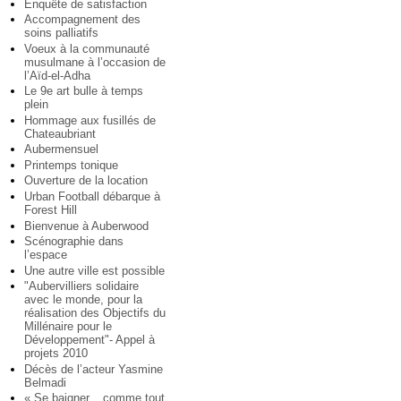
Enquête de satisfaction
Accompagnement des
soins palliatifs
Voeux à la communauté
musulmane à l’occasion de
l’Aïd-el-Adha
Le 9e art bulle à temps
plein
Hommage aux fusillés de
Chateaubriant
Aubermensuel
Printemps tonique
Ouverture de la location
Urban Football débarque à
Forest Hill
Bienvenue à Auberwood
Scénographie dans
l’espace
Une autre ville est possible
"Aubervilliers solidaire
avec le monde, pour la
réalisation des Objectifs du
Millénaire pour le
Développement"- Appel à
projets 2010
Décès de l’acteur Yasmine
Belmadi
« Se baigner... comme tout