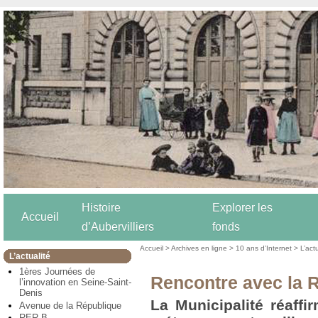
Histoire
Explorer les
Accueil
d’Aubervilliers
fonds
Accueil
>
Archives en ligne
>
10 ans d’Internet
>
L’act
L’actualité
1ères Journées de
Rencontre avec la R
l’innovation en Seine-Saint-
Denis
La Municipalité réaffi
Avenue de la République
RER B