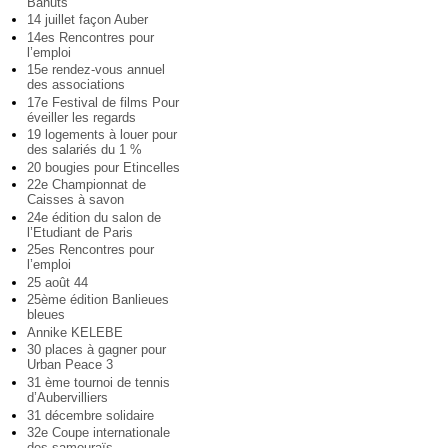
Bahuts
14 juillet façon Auber
14es Rencontres pour
l’emploi
15e rendez-vous annuel
des associations
17e Festival de films Pour
éveiller les regards
19 logements à louer pour
des salariés du 1 %
20 bougies pour Etincelles
22e Championnat de
Caisses à savon
24e édition du salon de
l’Etudiant de Paris
25es Rencontres pour
l’emploi
25 août 44
25ème édition Banlieues
bleues
Annike KELEBE
30 places à gagner pour
Urban Peace 3
31 ème tournoi de tennis
d’Aubervilliers
31 décembre solidaire
32e Coupe internationale
des samouraïs