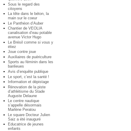
Sous le regard des
citoyens
La tête dans le béton, la
main sur le coeur
Le Panthéon d’Auber
Chantier de VEOLIA
canalisation d’eau potable
avenue Victor Hugo
Le Brésil comme si vous y
étiez
Joue contre joue
Auxiliaires de puériculture
Sports au féminin dans les
banlieues
Avis d’enquête publique
Le sport, c’est la santé !
Information et dépistage
Rénovation de la piste
d’athlétisme du Stade
Auguste Delaune
Le centre nautique
s’appelle désormais
Marlène Peratou
Le square Docteur Julien
Saiz a été inauguré
Educatrice de jeunes
enfants