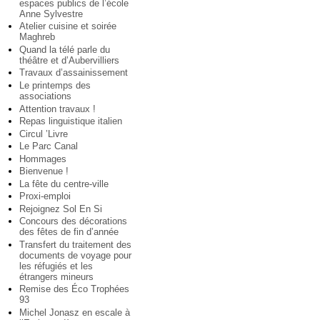
espaces publics de l’école
Anne Sylvestre
Atelier cuisine et soirée
Maghreb
Quand la télé parle du
théâtre et d’Aubervilliers
Travaux d’assainissement
Le printemps des
associations
Attention travaux !
Repas linguistique italien
Circul ’Livre
Le Parc Canal
Hommages
Bienvenue !
La fête du centre-ville
Proxi-emploi
Rejoignez Sol En Si
Concours des décorations
des fêtes de fin d’année
Transfert du traitement des
documents de voyage pour
les réfugiés et les
étrangers mineurs
Remise des Éco Trophées
93
Michel Jonasz en escale à