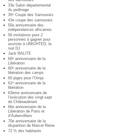
33e Salon départemental
du jardinage
35
Coupe des Samouraïs
e
43e coupe des samouraïs
50e anniversaire des
indépendances africaines
56 invitations pour 2
personnes à gagner pour
assister à UNIGHTED, la
nuit DJ
Jack RALITE
60
anniversaire de la
e
Libération
60
anniversaire de la
e
libération des camps
60 piges pour l’Omja
61
anniversaire de la
e
libération
63ème anniversaire de
l’exécution des vingt-sept
de Châteaubriant
66e anniversaire de la
Libération de Paris et
d’Aubervilliers
70e anniversaire de la
disparition de Marcel Reine
72 % des habitants