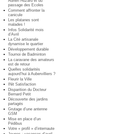
Adrien Huzard et du
passage des Ecoles
Comment affronter la
canicule
Les platanes sont
malades !
Infos Solidarité mois
d’Avril
La Cité artisanale
dynamise le quartier
Développement durable
Tournoi de Badminton
La caravane des amateurs
est de retour
Quelles solidarités
aujourd’hui à Aubervilliers ?
Fleurir la Ville
INit Satisfaction
Disparition du Docteur
Bernard Petit
Découverte des jardins
partagés
Grutage d’une antenne
GSM
Mise en place d’un
Pédibus
Votre « profil » d’internaute
Jeunes : vacances d’avril