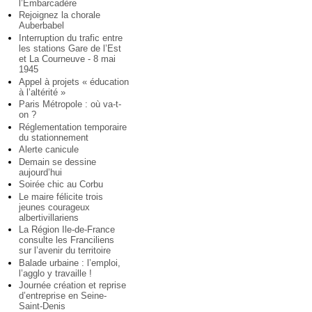
l’Embarcadère
Rejoignez la chorale
Auberbabel
Interruption du trafic entre
les stations Gare de l’Est
et La Courneuve - 8 mai
1945
Appel à projets « éducation
à l’altérité »
Paris Métropole : où va-t-
on ?
Réglementation temporaire
du stationnement
Alerte canicule
Demain se dessine
aujourd’hui
Soirée chic au Corbu
Le maire félicite trois
jeunes courageux
albertivillariens
La Région Ile-de-France
consulte les Franciliens
sur l’avenir du territoire
Balade urbaine : l’emploi,
l’agglo y travaille !
Journée création et reprise
d’entreprise en Seine-
Saint-Denis