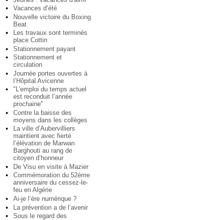
Vacances d’été
Nouvelle victoire du Boxing
Beat
Les travaux sont terminés
place Cottin
Stationnement payant
Stationnement et
circulation
Journée portes ouvertes à
l’Hôpital Avicenne
"L’emploi du temps actuel
est reconduit l’année
prochaine"
Contre la baisse des
moyens dans les collèges
La ville d’Aubervilliers
maintient avec fierté
l’élévation de Marwan
Barghouti au rang de
citoyen d’honneur
De Visu en visite à Mazier
Commémoration du 52ème
anniversaire du cessez-le-
feu en Algérie
Ai-je l’ère numérique ?
La prévention a de l’avenir
Sous le regard des