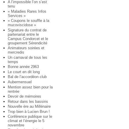
A l’impossible l’on s’est
tenu
« Maladies Rares Infos
Services »
« Coupons le souffle à la
mucoviscidose »
Signature du contrat de
partenariat entre le
Campus Condorcet et le
groupement Sérendicité
Animateurs soirées et
mercredis
Un carnaval de tous les
temps
Bonne année 2963
Le court en dit long
Bal de l’accordéon club
Aubermensuel
Mention assez bien pour la
rentrée
Devoir de mémoires
Retour dans les bassins
Nouvelle ère au Millénaire
Trop bien à Lucien Brun !
Conférence publique sur le
climat et l’énergie le 5
novembre