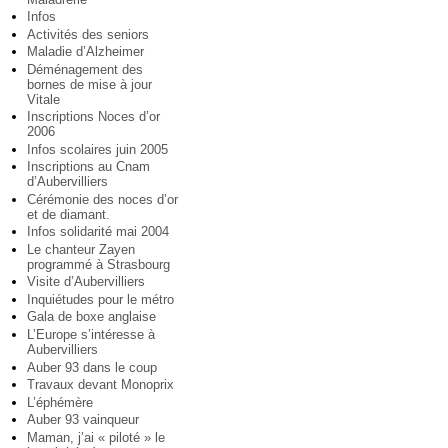
Infos
Activités des seniors
Maladie d’Alzheimer
Déménagement des
bornes de mise à jour
Vitale
Inscriptions Noces d’or
2006
Infos scolaires juin 2005
Inscriptions au Cnam
d’Aubervilliers
Cérémonie des noces d’or
et de diamant.
Infos solidarité mai 2004
Le chanteur Zayen
programmé à Strasbourg
Visite d’Aubervilliers
Inquiétudes pour le métro
Gala de boxe anglaise
L’Europe s’intéresse à
Aubervilliers
Auber 93 dans le coup
Travaux devant Monoprix
L’éphémère
Auber 93 vainqueur
Maman, j’ai « piloté » le