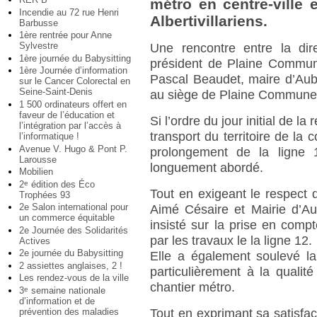
métro en centre-ville 
Incendie au 72 rue Henri
Albertivillariens.
Barbusse
1ère rentrée pour Anne
Sylvestre
Une rencontre entre la dir
1ère journée du Babysitting
président de Plaine Commun
1ère Journée d’information
Pascal Beaudet, maire d’Aube
sur le Cancer Colorectal en
Seine-Saint-Denis
au siège de Plaine Commune
1 500 ordinateurs offert en
faveur de l’éducation et
Si l’ordre du jour initial de la
l’intégration par l’accès à
transport du territoire de la
l’informatique !
Avenue V. Hugo & Pont P.
prolongement de la ligne 12
Larousse
longuement abordé.
Mobilien
2
édition des Éco
e
Tout en exigeant le respect du
Trophées 93
2e Salon international pour
Aimé Césaire et Mairie d’Au
un commerce équitable
insisté sur la prise en com
2e Journée des Solidarités
par les travaux le la ligne 12.
Actives
2e journée du Babysitting
Elle a également soulevé la
2 assiettes anglaises, 2 !
particulièrement à la quali
Les rendez-vous de la ville
chantier métro.
3
semaine nationale
e
d’information et de
prévention des maladies
Tout en exprimant sa satisfac