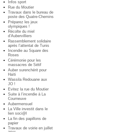
Infos sport
Rue du Moutier
Travaux dans le bureau de
poste des Quatre-Chemins
Préparez les jeux
olympiques !
Récolte du miel
d’Aubervilliers
Rassemblement solidaire
après l’attentat de Tunis
Incendie au Square des
Roses
Cérémonie pour les
massacres de Sétif
Auber surenchérit pour
Haïti
Wassila Redouane aux
JO !
Evitez la rue du Moutier
Suite à l’incendie à La
Courneuve
Aubermensuel
La Ville investit dans le
lien soci@l
La fin des papillons de
papier
Travaux de voirie en juillet