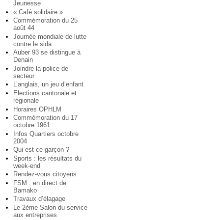
Jeunesse
« Café solidaire »
Commémoration du 25
août 44
Journée mondiale de lutte
contre le sida
Auber 93 se distingue à
Denain
Joindre la police de
secteur
L’anglais, un jeu d’enfant
Elections cantonale et
régionale
Horaires OPHLM
Commémoration du 17
octobre 1961
Infos Quartiers octobre
2004
Qui est ce garçon ?
Sports : les résultats du
week-end
Rendez-vous citoyens
FSM : en direct de
Bamako
Travaux d’élagage
Le 2ème Salon du service
aux entreprises