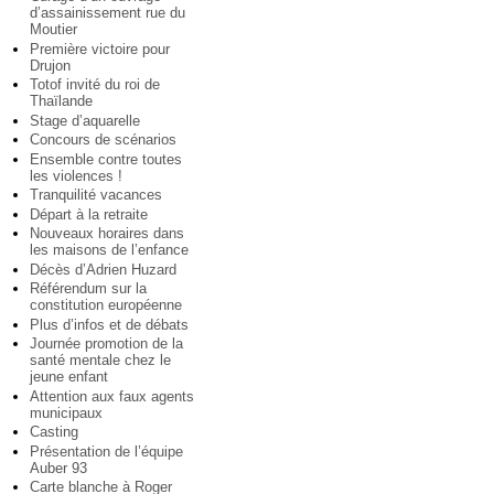
d’assainissement rue du
Moutier
Première victoire pour
Drujon
Totof invité du roi de
Thaïlande
Stage d’aquarelle
Concours de scénarios
Ensemble contre toutes
les violences !
Tranquilité vacances
Départ à la retraite
Nouveaux horaires dans
les maisons de l’enfance
Décès d’Adrien Huzard
Référendum sur la
constitution européenne
Plus d’infos et de débats
Journée promotion de la
santé mentale chez le
jeune enfant
Attention aux faux agents
municipaux
Casting
Présentation de l’équipe
Auber 93
Carte blanche à Roger