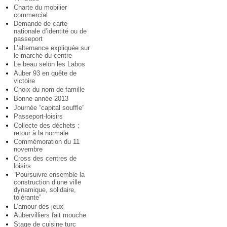
Charte du mobilier
commercial
Demande de carte
nationale d’identité ou de
passeport
L’alternance expliquée sur
le marché du centre
Le beau selon les Labos
Auber 93 en quête de
victoire
Choix du nom de famille
Bonne année 2013
Journée “capital souffle”
Passeport-loisirs
Collecte des déchets :
retour à la normale
Commémoration du 11
novembre
Cross des centres de
loisirs
“Poursuivre ensemble la
construction d’une ville
dynamique, solidaire,
tolérante”
L’amour des jeux
Aubervilliers fait mouche
Stage de cuisine turc