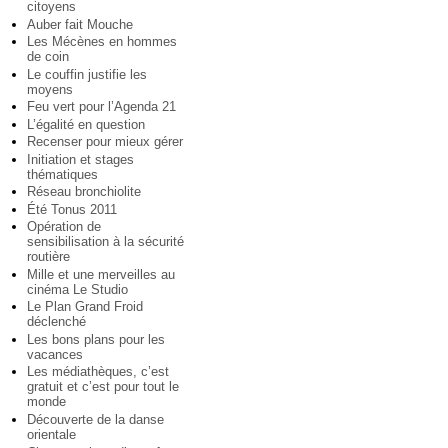
citoyens
Auber fait Mouche
Les Mécènes en hommes
de coin
Le couffin justifie les
moyens
Feu vert pour l’Agenda 21
L’égalité en question
Recenser pour mieux gérer
Initiation et stages
thématiques
Réseau bronchiolite
Été Tonus 2011
Opération de
sensibilisation à la sécurité
routière
Mille et une merveilles au
cinéma Le Studio
Le Plan Grand Froid
déclenché
Les bons plans pour les
vacances
Les médiathèques, c’est
gratuit et c’est pour tout le
monde
Découverte de la danse
orientale