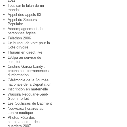
2011
Tout sur le bilan de mi-
mandat
Appel des appels 93
Appel du Secours
Populaire
Accompagnement des
personnes âgées
Téléthon 2006
Un bureau de vote pour la
Côte d’Ivoire
Thuram en direct live
L’Afpa au service de
l’emploi
Cristino Garcia Landy :
prochaines permanences
d’information
Cérémonie de la Journée
nationale de la Déportation
Inscription en maternelle
Wassila Redouane-Saïd-
Guerni forfait
Les Coulisses du Bâtiment
Nouveaux horaires au
centre nautique
Photos Fête des
associations et des
quartiers 2007