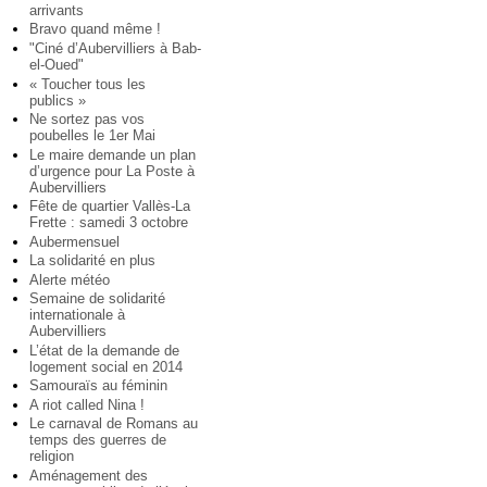
arrivants
Bravo quand même !
"Ciné d’Aubervilliers à Bab-
el-Oued"
« Toucher tous les
publics »
Ne sortez pas vos
poubelles le 1er Mai
Le maire demande un plan
d’urgence pour La Poste à
Aubervilliers
Fête de quartier Vallès-La
Frette : samedi 3 octobre
Aubermensuel
La solidarité en plus
Alerte météo
Semaine de solidarité
internationale à
Aubervilliers
L’état de la demande de
logement social en 2014
Samouraïs au féminin
A riot called Nina !
Le carnaval de Romans au
temps des guerres de
religion
Aménagement des