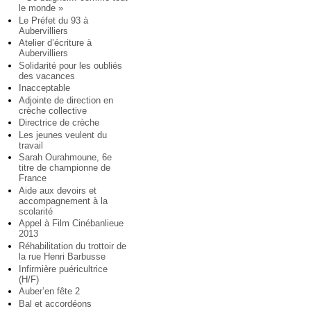
le monde »
Le Préfet du 93 à
Aubervilliers
Atelier d’écriture à
Aubervilliers
Solidarité pour les oubliés
des vacances
Inacceptable
Adjointe de direction en
crèche collective
Directrice de crèche
Les jeunes veulent du
travail
Sarah Ourahmoune, 6e
titre de championne de
France
Aide aux devoirs et
accompagnement à la
scolarité
Appel à Film Cinébanlieue
2013
Réhabilitation du trottoir de
la rue Henri Barbusse
Infirmière puéricultrice
(H/F)
Auber’en fête 2
Bal et accordéons