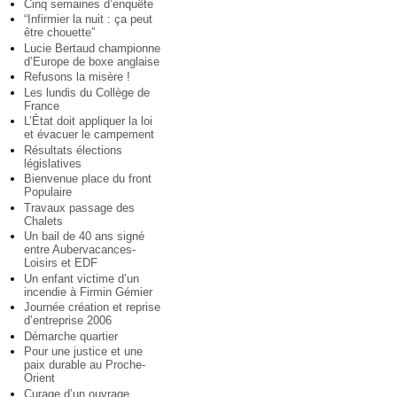
Cinq semaines d’enquête
“Infirmier la nuit : ça peut
être chouette”
Lucie Bertaud championne
d’Europe de boxe anglaise
Refusons la misère !
Les lundis du Collège de
France
L’État doit appliquer la loi
et évacuer le campement
Résultats élections
législatives
Bienvenue place du front
Populaire
Travaux passage des
Chalets
Un bail de 40 ans signé
entre Aubervacances-
Loisirs et EDF
Un enfant victime d’un
incendie à Firmin Gémier
Journée création et reprise
d’entreprise 2006
Démarche quartier
Pour une justice et une
paix durable au Proche-
Orient
Curage d’un ouvrage