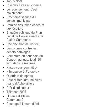
Tonus Noël
Rue des Cités au cinéma
Le recensement, c’est
maintenant !
Prochaine séance du
conseil municipal
Remise des livres cadeaux
aux écoliers
Enquête publique du Plan
Local de Déplacements de
Plaine Commune
Une décision de justice
Des prunes contre les
dépôts sauvages
Fermeture du petit bain du
Centre nautique, jeudi 30
avril dans la matinée
Faites-vous connaître !
« Imppulse ? J’y crois »
Quartiers de sports
Pascal Beaudet, nouveau
maire d’Aubervilliers
Prêt d’ordinateur
Téléthon 2005
Où en est Plaine
Commune ?
Passage à l’heure d’été