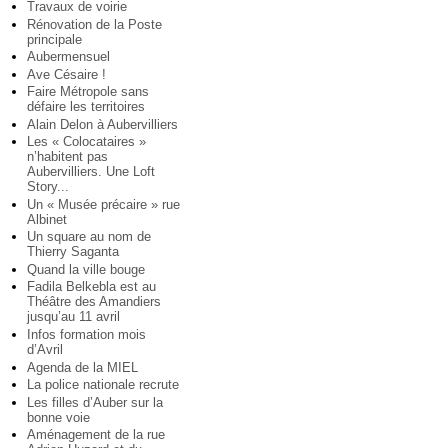
Travaux de voirie
Rénovation de la Poste
principale
Aubermensuel
Ave Césaire !
Faire Métropole sans
défaire les territoires
Alain Delon à Aubervilliers
Les « Colocataires »
n’habitent pas
Aubervilliers. Une Loft
Story...
Un « Musée précaire » rue
Albinet
Un square au nom de
Thierry Saganta
Quand la ville bouge
Fadila Belkebla est au
Théâtre des Amandiers
jusqu’au 11 avril
Infos formation mois
d’Avril
Agenda de la MIEL
La police nationale recrute
Les filles d’Auber sur la
bonne voie
Aménagement de la rue