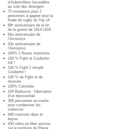
d’Aubervilliers favorables
au vote des étrangers
75 invitations pour 2
personnes à gagner pour la
finale de rugby du Top 14
89
anniversaire de la fin
e
de la guerre de 1914-1918
92e anniversaire de
l’Armistice
93e anniversaire de
l’Armistice
100% 2 Roues motorisés
100 % Fight et Coubertin
full !
100 % Fight 2 remplit
Coubertin !
100 % de Fight et de
réussite
100% Colombie
104 Barbusse : fabrication
d’un épouvantail
300 personnes en mairie
pour condamner les
violences
400 marmots dans le
bayou
450 vélos en libre service
sur le territoire de Plaine