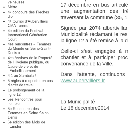
veineuses
17 décembre en bus articulé 
Métro
une augmentation des fré
4
concours des Flèches
e
d’or
traversant la commune (35, 1
4
tournoi d’Aubervilliers
e
CMA Tennis
Signée par 2074 albertivillar
4e édition du Festival
Municipalité réclamant le re
International Génération
Court
la ligne 12 a été remise à la 
4es rencontres « Femmes
du Monde en Seine-Saint-
Celle-ci s’est engagée à 
Denis »
chantier et à participer pr
4es Assises de la Propreté
de l’Hygiène publique, du
convenance de la Ville.
Cadre de vie et de
l’Embellissement
Dans l’attente, continuon
4-1 au Sambola !
www.aubervilliers.fr
.
5 règles à respecter en cas
d’arrêt de travail
Le prolongement de la
ligne 12
5es Rencontres pour
La Municipalité
l’emploi
Le 18 décembre2014
5e Rencontres des
Femmes en Seine Saint-
Denis
6e édition des Mois de
l’Emploi