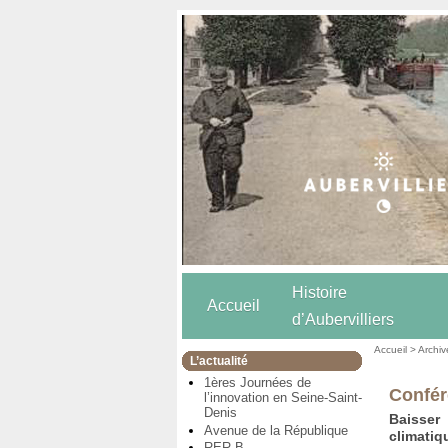
Histoire
Accueil
d’Aubervilliers
Accueil
>
Archiv
L’actualité
1ères Journées de
Confér
l’innovation en Seine-Saint-
Denis
Baisser
Avenue de la République
climati
RER B