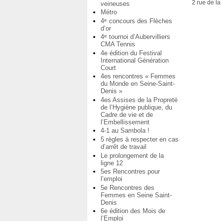
2 rue de 
veineuses
Métro
4
concours des Flèches
e
d’or
4
tournoi d’Aubervilliers
e
CMA Tennis
4e édition du Festival
International Génération
Court
4es rencontres « Femmes
du Monde en Seine-Saint-
Denis »
4es Assises de la Propreté
de l’Hygiène publique, du
Cadre de vie et de
l’Embellissement
4-1 au Sambola !
5 règles à respecter en cas
d’arrêt de travail
Le prolongement de la
ligne 12
5es Rencontres pour
l’emploi
5e Rencontres des
Femmes en Seine Saint-
Denis
6e édition des Mois de
l’Emploi