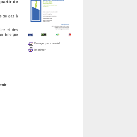
partir de
ns de gaz à
ire et des
lan Energie
Envoyer par courriel
Imprimer
enir :