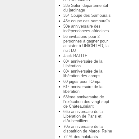
33e Salon départemental
du jardinage
35
Coupe des Samouraïs
e
43e coupe des samouraïs
50e anniversaire des
indépendances africaines
56 invitations pour 2
personnes à gagner pour
assister à UNIGHTED, la
nuit DJ
Jack RALITE
60
anniversaire de la
e
Libération
60
anniversaire de la
e
libération des camps
60 piges pour l’Omja
61
anniversaire de la
e
libération
63ème anniversaire de
l’exécution des vingt-sept
de Châteaubriant
66e anniversaire de la
Libération de Paris et
d’Aubervilliers
70e anniversaire de la
disparition de Marcel Reine
72 % des habitants