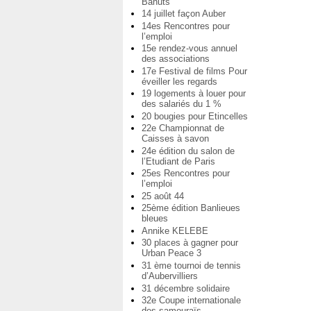
Bahuts
14 juillet façon Auber
14es Rencontres pour
l’emploi
15e rendez-vous annuel
des associations
17e Festival de films Pour
éveiller les regards
19 logements à louer pour
des salariés du 1 %
20 bougies pour Etincelles
22e Championnat de
Caisses à savon
24e édition du salon de
l’Etudiant de Paris
25es Rencontres pour
l’emploi
25 août 44
25ème édition Banlieues
bleues
Annike KELEBE
30 places à gagner pour
Urban Peace 3
31 ème tournoi de tennis
d’Aubervilliers
31 décembre solidaire
32e Coupe internationale
des samouraïs