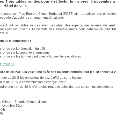
ue. Trois tables rondes pour y réfléchir le mercredi 5 novembre à 
 l’Hôtel de ville.
ers lance son Plan Energie-Climat Territorial (PCET) afin de baisser ses émissio
erre et de s’adapter au changement climatique.
ment fait de tables rondes avec des élus, des experts, des acteurs du territo
engagés est ouvert à l’ensemble des Albertivillariens pour débattre du futur P
 ville.
nt de la conférence :
e ronde sur la rénovation du bâti
e ronde sur la précarité énergétique
e ronde sur les bonnes pratiques à Aubervilliers et ailleurs
 formulaire
dre de ce PCET, la Ville s’est fixée des objectifs chiffrés pour les 10 années à v
nuer de 20 % les émissions de gaz à effet de serre locaux
uire de 20 % la consommation d’énergie locale
eindre une part de 20 % d’énergies renouvelables dans sa consommation globale
 Climat – Energie d’Aubervilliers
5 novembre 2014
20 h
lle