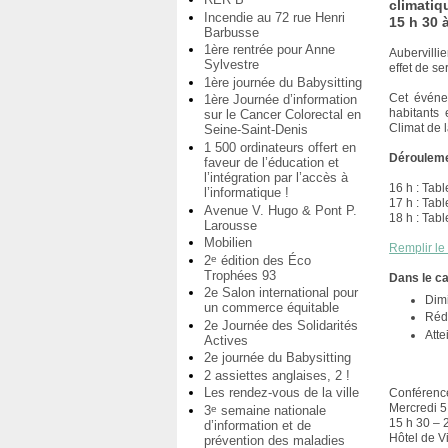
climatiq
Incendie au 72 rue Henri
15 h 30 à
Barbusse
1ère rentrée pour Anne
Aubervilli
Sylvestre
effet de s
1ère journée du Babysitting
Cet événe
1ère Journée d’information
habitants 
sur le Cancer Colorectal en
Climat de la
Seine-Saint-Denis
1 500 ordinateurs offert en
Dérouleme
faveur de l’éducation et
l’intégration par l’accès à
16 h : Tabl
l’informatique !
17 h : Tabl
Avenue V. Hugo & Pont P.
18 h : Tabl
Larousse
Mobilien
Remplir le
2
édition des Éco
e
Trophées 93
Dans le ca
2e Salon international pour
Dimi
un commerce équitable
Réd
2e Journée des Solidarités
Att
Actives
2e journée du Babysitting
2 assiettes anglaises, 2 !
Les rendez-vous de la ville
Conférence
Mercredi 
3
semaine nationale
e
15 h 30 – 
d’information et de
Hôtel de Vi
prévention des maladies