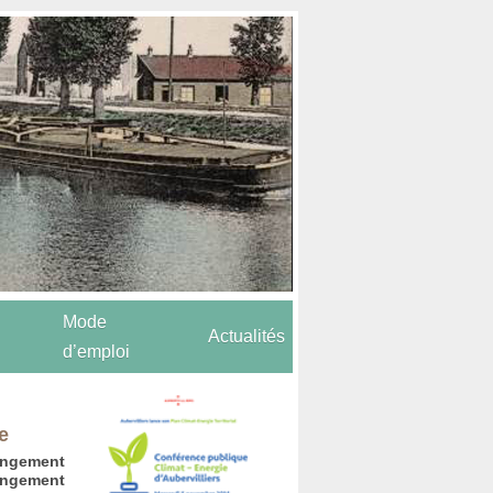
Mode
Actualités
d’emploi
e
angement
angement