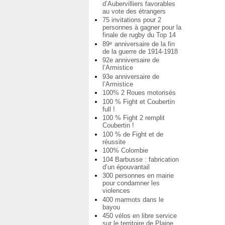
d’Aubervilliers favorables
au vote des étrangers
75 invitations pour 2
personnes à gagner pour la
finale de rugby du Top 14
89
anniversaire de la fin
e
de la guerre de 1914-1918
92e anniversaire de
l’Armistice
93e anniversaire de
l’Armistice
100% 2 Roues motorisés
100 % Fight et Coubertin
full !
100 % Fight 2 remplit
Coubertin !
100 % de Fight et de
réussite
100% Colombie
104 Barbusse : fabrication
d’un épouvantail
300 personnes en mairie
pour condamner les
violences
400 marmots dans le
bayou
450 vélos en libre service
sur le territoire de Plaine