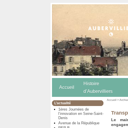
Histoire
Accueil
d’Aubervilliers
Accueil
>
Archiv
L’actualité
1ères Journées de
Transp
l’innovation en Seine-Saint-
Denis
Le mai
Avenue de la République
engageme
RER B