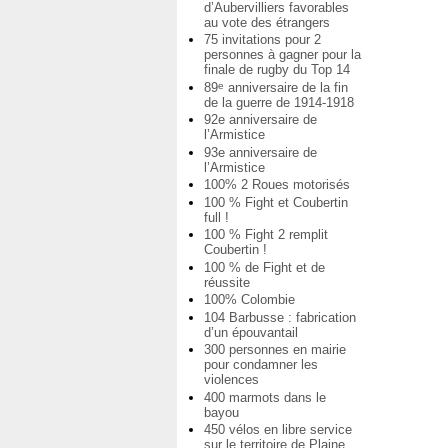
d’Aubervilliers favorables
au vote des étrangers
75 invitations pour 2
personnes à gagner pour la
finale de rugby du Top 14
89
anniversaire de la fin
e
de la guerre de 1914-1918
92e anniversaire de
l’Armistice
93e anniversaire de
l’Armistice
100% 2 Roues motorisés
100 % Fight et Coubertin
full !
100 % Fight 2 remplit
Coubertin !
100 % de Fight et de
réussite
100% Colombie
104 Barbusse : fabrication
d’un épouvantail
300 personnes en mairie
pour condamner les
violences
400 marmots dans le
bayou
450 vélos en libre service
sur le territoire de Plaine