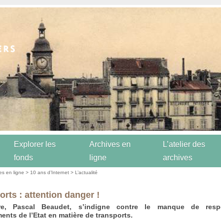
Explorer les
Archives en
L’atelier des
fonds
ligne
archives
es en ligne
>
10 ans d’Internet
>
L’actualité
orts : attention danger !
re, Pascal Beaudet, s’indigne contre le manque de resp
nts de l’Etat en matière de transports.