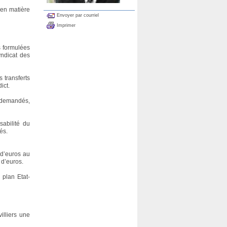
 en matière
Envoyer par courriel
Imprimer
s formulées
ndicat des
 transferts
ict.
0 demandés,
sabilité du
és.
 d’euros au
 d’euros.
 plan Etat-
illiers une