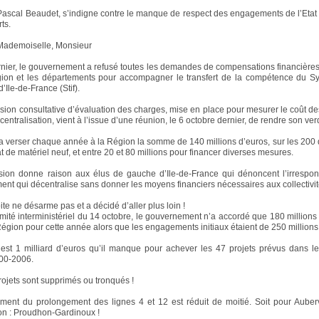
Pascal Beaudet, s’indigne contre le manque de respect des engagements de l’Etat
ts.
ademoiselle, Monsieur
rnier, le gouvernement a refusé toutes les demandes de compensations financière
gion et les départements pour accompagner le transfert de la compétence du Sy
d’Ile-de-France (Stif).
ion consultative d’évaluation des charges, mise en place pour mesurer le coût des
écentralisation, vient à l’issue d’une réunion, le 6 octobre dernier, de rendre son verd
ra verser chaque année à la Région la somme de 140 millions d’euros, sur les 20
t de matériel neuf, et entre 20 et 80 millions pour financer diverses mesures.
sion donne raison aux élus de gauche d’Ile-de-France qui dénoncent l’irrespon
nt qui décentralise sans donner les moyens financiers nécessaires aux collectivit
ite ne désarme pas et a décidé d’aller plus loin !
mité interministériel du 14 octobre, le gouvernement n’a accordé que 180 millions
Région pour cette année alors que les engagements initiaux étaient de 250 millions
c’est 1 milliard d’euros qu’il manque pour achever les 47 projets prévus dans le
00-2006.
projets sont supprimés ou tronqués !
ment du prolongement des lignes 4 et 12 est réduit de moitié. Soit pour Auberv
ion : Proudhon-Gardinoux !