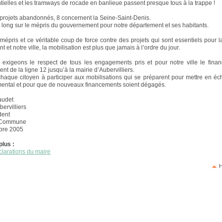
tielles et les tramways de rocade en banlieue passent presque tous à la trappe !
 projets abandonnés, 8 concernent la Seine-Saint-Denis.
t long sur le mépris du gouvernement pour notre département et ses habitants.
mépris et ce véritable coup de force contre des projets qui sont essentiels pour la
 et notre ville, la mobilisation est plus que jamais à l’ordre du jour.
 exigeons le respect de tous les engagements pris et pour notre ville le fina
t de la ligne 12 jusqu’à la mairie d’Aubervilliers.
chaque citoyen à participer aux mobilisations qui se préparent pour mettre en éc
ntal et pour que de nouveaux financements soient dégagés.
audet
ervilliers
dent
e Commune
obre 2005
plus :
clarations du maire
H