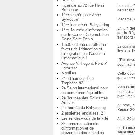
Incendie au 72 rue Henri
Le maire, 
Barbusse
de transpor
1ère rentrée pour Anne
Sylvestre
Madame, M
1ère journée du Babysitting
En juin de
1ère Journée d’information
par la Ré
sur le Cancer Colorectal en
transports 
Seine-Saint-Denis
1 500 ordinateurs offert en
La commiss
faveur de l’éducation et
liés à la d
l’intégration par l’accès à
l’informatique !
L’Etat dev
Avenue V. Hugo & Pont P.
pour l’acha
Larousse
Mobilien
Cette déci
gouverneme
2
édition des Éco
e
Trophées 93
Mais la dro
2e Salon international pour
Lors du co
un commerce équitable
plan Etat-
2e Journée des Solidarités
Actives
Au total, 
2e journée du Babysitting
Région 20
2 assiettes anglaises, 2 !
Les rendez-vous de la ville
Ainsi, 20 
3
semaine nationale
e
Le finance
d’information et de
seule stat
prévention des maladies