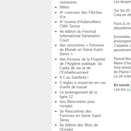
Les tangen
veineuses
Métro
Sur les 20
4
concours des Flèches
e
Cela en di
d’or
4
tournoi d’Aubervilliers
e
Face à ce 
CMA Tennis
département
4e édition du Festival
International Génération
Ensemble,
Court
prolongemen
4es rencontres « Femmes
J’appelle 
du Monde en Seine-Saint-
gouverneme
Denis »
Pascal Be
4es Assises de la Propreté
Maire d’Aub
de l’Hygiène publique, du
Vice-prési
Cadre de vie et de
de Plain
l’Embellissement
Le 26 oct
4-1 au Sambola !
5 règles à respecter en cas
En savoir 
d’arrêt de travail
Lire les
dé
Le prolongement de la
ligne 12
5es Rencontres pour
l’emploi
5e Rencontres des
Femmes en Seine Saint-
Denis
6e édition des Mois de
l’Emploi