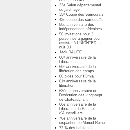
33e Salon départemental
du jardinage
35
Coupe des Samouraïs
e
43e coupe des samouraïs
50e anniversaire des
indépendances africaines
56 invitations pour 2
personnes à gagner pour
assister à UNIGHTED, la
nuit DJ
Jack RALITE
60
anniversaire de la
e
Libération
60
anniversaire de la
e
libération des camps
60 piges pour l’Omja
61
anniversaire de la
e
libération
63ème anniversaire de
l’exécution des vingt-sept
de Châteaubriant
66e anniversaire de la
Libération de Paris et
d’Aubervilliers
70e anniversaire de la
disparition de Marcel Reine
72 % des habitants