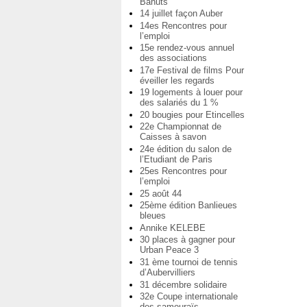
Bahuts
14 juillet façon Auber
14es Rencontres pour
l’emploi
15e rendez-vous annuel
des associations
17e Festival de films Pour
éveiller les regards
19 logements à louer pour
des salariés du 1 %
20 bougies pour Etincelles
22e Championnat de
Caisses à savon
24e édition du salon de
l’Etudiant de Paris
25es Rencontres pour
l’emploi
25 août 44
25ème édition Banlieues
bleues
Annike KELEBE
30 places à gagner pour
Urban Peace 3
31 ème tournoi de tennis
d’Aubervilliers
31 décembre solidaire
32e Coupe internationale
des samouraïs