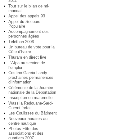
2011
Tout sur le bilan de mi-
mandat
Appel des appels 93
Appel du Secours
Populaire
Accompagnement des
personnes âgées
Téléthon 2006
Un bureau de vote pour la
Côte d’Ivoire
Thuram en direct live
L’Afpa au service de
l’emploi
Cristino Garcia Landy :
prochaines permanences
d’information
Cérémonie de la Journée
nationale de la Déportation
Inscription en maternelle
Wassila Redouane-Saïd-
Guerni forfait
Les Coulisses du Bâtiment
Nouveaux horaires au
centre nautique
Photos Fête des
associations et des
quartiers 2007