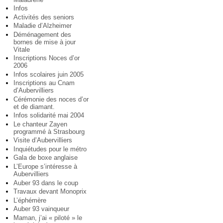
Infos
Activités des seniors
Maladie d’Alzheimer
Déménagement des
bornes de mise à jour
Vitale
Inscriptions Noces d’or
2006
Infos scolaires juin 2005
Inscriptions au Cnam
d’Aubervilliers
Cérémonie des noces d’or
et de diamant.
Infos solidarité mai 2004
Le chanteur Zayen
programmé à Strasbourg
Visite d’Aubervilliers
Inquiétudes pour le métro
Gala de boxe anglaise
L’Europe s’intéresse à
Aubervilliers
Auber 93 dans le coup
Travaux devant Monoprix
L’éphémère
Auber 93 vainqueur
Maman, j’ai « piloté » le