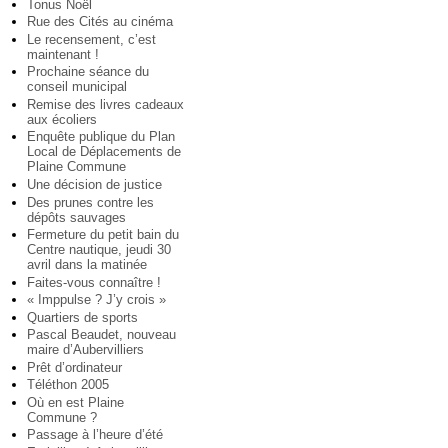
Tonus Noël
Rue des Cités au cinéma
Le recensement, c’est
maintenant !
Prochaine séance du
conseil municipal
Remise des livres cadeaux
aux écoliers
Enquête publique du Plan
Local de Déplacements de
Plaine Commune
Une décision de justice
Des prunes contre les
dépôts sauvages
Fermeture du petit bain du
Centre nautique, jeudi 30
avril dans la matinée
Faites-vous connaître !
« Imppulse ? J’y crois »
Quartiers de sports
Pascal Beaudet, nouveau
maire d’Aubervilliers
Prêt d’ordinateur
Téléthon 2005
Où en est Plaine
Commune ?
Passage à l’heure d’été