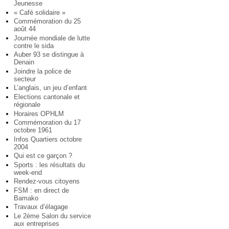
Jeunesse
« Café solidaire »
Commémoration du 25
août 44
Journée mondiale de lutte
contre le sida
Auber 93 se distingue à
Denain
Joindre la police de
secteur
L’anglais, un jeu d’enfant
Elections cantonale et
régionale
Horaires OPHLM
Commémoration du 17
octobre 1961
Infos Quartiers octobre
2004
Qui est ce garçon ?
Sports : les résultats du
week-end
Rendez-vous citoyens
FSM : en direct de
Bamako
Travaux d’élagage
Le 2ème Salon du service
aux entreprises