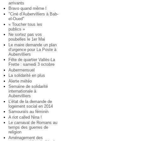
arrivants
Bravo quand même !
"Ciné d’Aubervilliers à Bab-
el-Oued"
« Toucher tous les
publics »
Ne sortez pas vos
poubelles le 1er Mai
Le maire demande un plan
d’urgence pour La Poste à
Aubervilliers
Fête de quartier Vallès-La
Frette : samedi 3 octobre
Aubermensuel
La solidarité en plus
Alerte météo
Semaine de solidarité
internationale à
Aubervilliers
L’état de la demande de
logement social en 2014
Samouraïs au féminin
A riot called Nina !
Le carnaval de Romans au
temps des guerres de
religion
Aménagement des