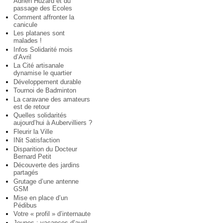
Adrien Huzard et du
passage des Ecoles
Comment affronter la
canicule
Les platanes sont
malades !
Infos Solidarité mois
d’Avril
La Cité artisanale
dynamise le quartier
Développement durable
Tournoi de Badminton
La caravane des amateurs
est de retour
Quelles solidarités
aujourd’hui à Aubervilliers ?
Fleurir la Ville
INit Satisfaction
Disparition du Docteur
Bernard Petit
Découverte des jardins
partagés
Grutage d’une antenne
GSM
Mise en place d’un
Pédibus
Votre « profil » d’internaute
Jeunes : vacances d’avril