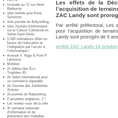
Les effets de la Décl
Incendie au 72 rue Henri
l’acquisition de terrai
Barbusse
1ère rentrée pour Anne
ZAC Landy sont prorog
Sylvestre
1ère journée du Babysitting
Par arrêté préfectoral, Les e
1ère Journée d’information
sur le Cancer Colorectal en
pour l’acquisition de terra
Seine-Saint-Denis
Landy sont prorogés de 5 ans.
1 500 ordinateurs offert en
faveur de l’éducation et
Arrêté ZAC Landy 19 octobre
l’intégration par l’accès à
l’informatique !
Avenue V. Hugo & Pont P.
Larousse
Mobilien
2
édition des Éco
e
Trophées 93
2e Salon international pour
un commerce équitable
2e Journée des Solidarités
Actives
2e journée du Babysitting
2 assiettes anglaises, 2 !
Les rendez-vous de la ville
3
semaine nationale
e
d’information et de
prévention des maladies