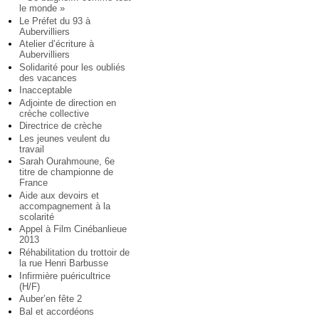
le monde »
Le Préfet du 93 à
Aubervilliers
Atelier d’écriture à
Aubervilliers
Solidarité pour les oubliés
des vacances
Inacceptable
Adjointe de direction en
crèche collective
Directrice de crèche
Les jeunes veulent du
travail
Sarah Ourahmoune, 6e
titre de championne de
France
Aide aux devoirs et
accompagnement à la
scolarité
Appel à Film Cinébanlieue
2013
Réhabilitation du trottoir de
la rue Henri Barbusse
Infirmière puéricultrice
(H/F)
Auber’en fête 2
Bal et accordéons