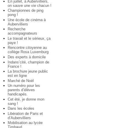
En juillet, à Aubervilliers,
on sauve une vie chacun !
Championnes de ping
pong !
Une école de cinéma à
Aubervilliers
Recherche
accompagnateurs
Le travail et le sérieux, ça
paye !
Rencontre citoyenne au
collège Rosa Luxemburg
Des experts à domicile
Indans’cité, champion de
France !
La brochure jeune public
est en ligne
Marché de Noël
Un numéro pour les
parents d’élèves
handicapés.
Cet été, je donne mon
sang !
Dans les écoles
Libération de Paris et
d’Aubervilliers
Mobilisation au lycée
Timbaud