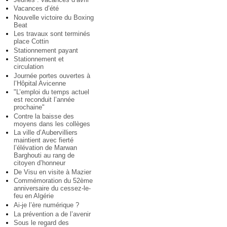
Vacances d’été
Nouvelle victoire du Boxing
Beat
Les travaux sont terminés
place Cottin
Stationnement payant
Stationnement et
circulation
Journée portes ouvertes à
l’Hôpital Avicenne
"L’emploi du temps actuel
est reconduit l’année
prochaine"
Contre la baisse des
moyens dans les collèges
La ville d’Aubervilliers
maintient avec fierté
l’élévation de Marwan
Barghouti au rang de
citoyen d’honneur
De Visu en visite à Mazier
Commémoration du 52ème
anniversaire du cessez-le-
feu en Algérie
Ai-je l’ère numérique ?
La prévention a de l’avenir
Sous le regard des