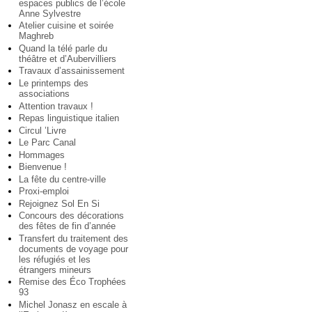
espaces publics de l’école
Anne Sylvestre
Atelier cuisine et soirée
Maghreb
Quand la télé parle du
théâtre et d’Aubervilliers
Travaux d’assainissement
Le printemps des
associations
Attention travaux !
Repas linguistique italien
Circul ’Livre
Le Parc Canal
Hommages
Bienvenue !
La fête du centre-ville
Proxi-emploi
Rejoignez Sol En Si
Concours des décorations
des fêtes de fin d’année
Transfert du traitement des
documents de voyage pour
les réfugiés et les
étrangers mineurs
Remise des Éco Trophées
93
Michel Jonasz en escale à