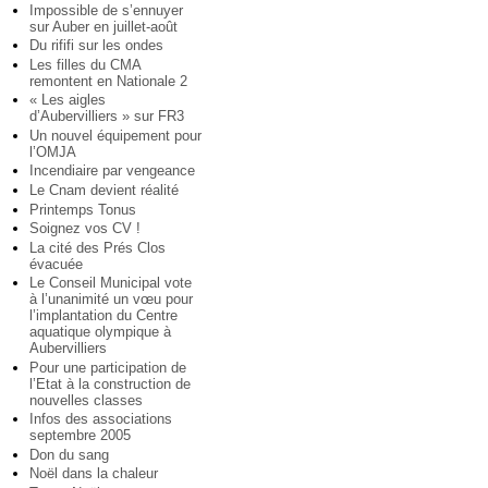
Impossible de s’ennuyer
sur Auber en juillet-août
Du rififi sur les ondes
Les filles du CMA
remontent en Nationale 2
« Les aigles
d’Aubervilliers » sur FR3
Un nouvel équipement pour
l’OMJA
Incendiaire par vengeance
Le Cnam devient réalité
Printemps Tonus
Soignez vos CV !
La cité des Prés Clos
évacuée
Le Conseil Municipal vote
à l’unanimité un vœu pour
l’implantation du Centre
aquatique olympique à
Aubervilliers
Pour une participation de
l’Etat à la construction de
nouvelles classes
Infos des associations
septembre 2005
Don du sang
Noël dans la chaleur