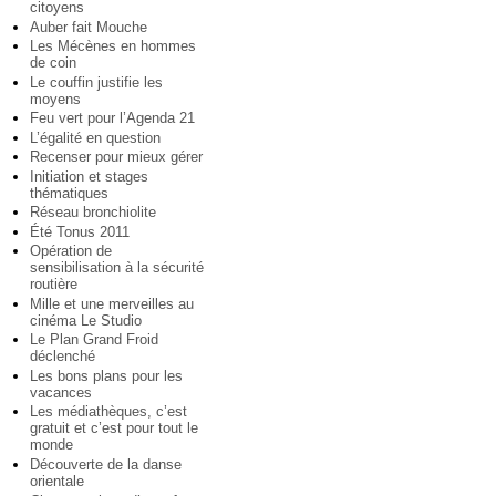
citoyens
Auber fait Mouche
Les Mécènes en hommes
de coin
Le couffin justifie les
moyens
Feu vert pour l’Agenda 21
L’égalité en question
Recenser pour mieux gérer
Initiation et stages
thématiques
Réseau bronchiolite
Été Tonus 2011
Opération de
sensibilisation à la sécurité
routière
Mille et une merveilles au
cinéma Le Studio
Le Plan Grand Froid
déclenché
Les bons plans pour les
vacances
Les médiathèques, c’est
gratuit et c’est pour tout le
monde
Découverte de la danse
orientale