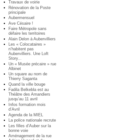
Travaux de voirie
Rénovation de la Poste
principale
Aubermensuel
Ave Césaire !
Faire Métropole sans
défaire les territoires
Alain Delon à Aubervilliers
Les « Colocataires »
n’habitent pas
Aubervilliers. Une Loft
Story...
Un « Musée précaire » rue
Albinet
Un square au nom de
Thierry Saganta
Quand la ville bouge
Fadila Belkebla est au
Théâtre des Amandiers
jusqu’au 11 avril
Infos formation mois
d’Avril
Agenda de la MIEL
La police nationale recrute
Les filles d’Auber sur la
bonne voie
Aménagement de la rue