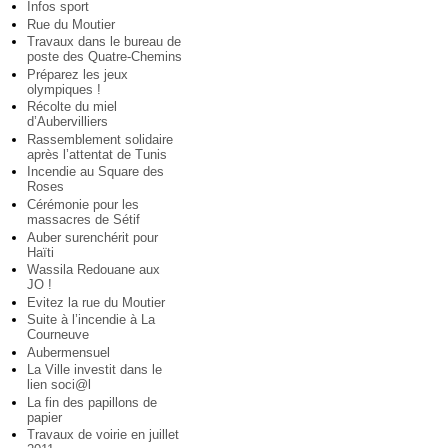
Infos sport
Rue du Moutier
Travaux dans le bureau de
poste des Quatre-Chemins
Préparez les jeux
olympiques !
Récolte du miel
d’Aubervilliers
Rassemblement solidaire
après l’attentat de Tunis
Incendie au Square des
Roses
Cérémonie pour les
massacres de Sétif
Auber surenchérit pour
Haïti
Wassila Redouane aux
JO !
Evitez la rue du Moutier
Suite à l’incendie à La
Courneuve
Aubermensuel
La Ville investit dans le
lien soci@l
La fin des papillons de
papier
Travaux de voirie en juillet