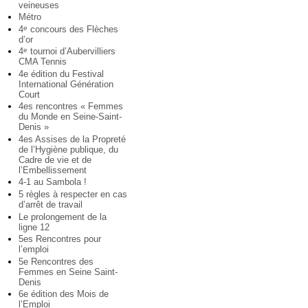
veineuses
Métro
4
concours des Flèches
e
d’or
4
tournoi d’Aubervilliers
e
CMA Tennis
4e édition du Festival
International Génération
Court
4es rencontres « Femmes
du Monde en Seine-Saint-
Denis »
4es Assises de la Propreté
de l’Hygiène publique, du
Cadre de vie et de
l’Embellissement
4-1 au Sambola !
5 règles à respecter en cas
d’arrêt de travail
Le prolongement de la
ligne 12
5es Rencontres pour
l’emploi
5e Rencontres des
Femmes en Seine Saint-
Denis
6e édition des Mois de
l’Emploi