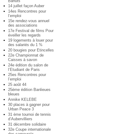
Bahuts
14 juillet façon Auber
14es Rencontres pour
l’emploi
15e rendez-vous annuel
des associations
17e Festival de films Pour
éveiller les regards
19 logements à louer pour
des salariés du 1 %
20 bougies pour Etincelles
22e Championnat de
Caisses à savon
24e édition du salon de
l’Etudiant de Paris
25es Rencontres pour
l’emploi
25 août 44
25ème édition Banlieues
bleues
Annike KELEBE
30 places à gagner pour
Urban Peace 3
31 ème tournoi de tennis
d’Aubervilliers
31 décembre solidaire
32e Coupe internationale
des samouraïs