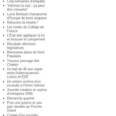
Cinq semaines d’enquête
“Infirmier la nuit : ça peut
être chouette”
Lucie Bertaud championne
d’Europe de boxe anglaise
Refusons la misère !
Les lundis du Collège de
France
L’État doit appliquer la loi
et évacuer le campement
Résultats élections
législatives
Bienvenue place du front
Populaire
Travaux passage des
Chalets
Un bail de 40 ans signé
entre Aubervacances-
Loisirs et EDF
Un enfant victime d’un
incendie à Firmin Gémier
Journée création et reprise
d’entreprise 2006
Démarche quartier
Pour une justice et une
paix durable au Proche-
Orient
Curage d’un ouvrage