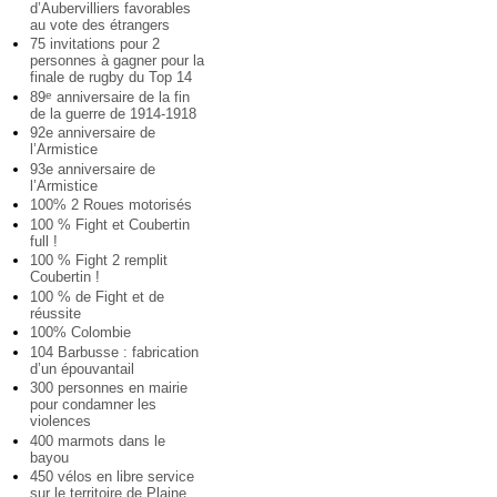
d’Aubervilliers favorables
au vote des étrangers
75 invitations pour 2
personnes à gagner pour la
finale de rugby du Top 14
89
anniversaire de la fin
e
de la guerre de 1914-1918
92e anniversaire de
l’Armistice
93e anniversaire de
l’Armistice
100% 2 Roues motorisés
100 % Fight et Coubertin
full !
100 % Fight 2 remplit
Coubertin !
100 % de Fight et de
réussite
100% Colombie
104 Barbusse : fabrication
d’un épouvantail
300 personnes en mairie
pour condamner les
violences
400 marmots dans le
bayou
450 vélos en libre service
sur le territoire de Plaine