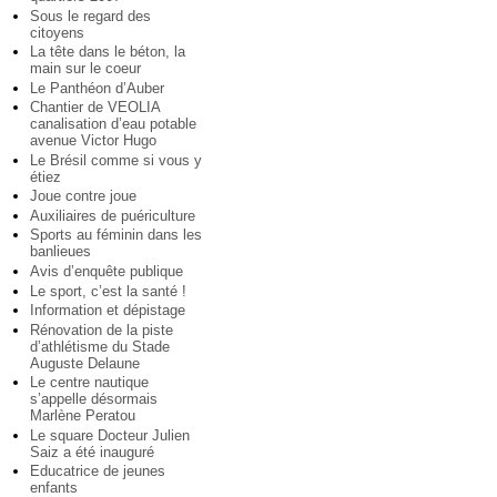
Sous le regard des
citoyens
La tête dans le béton, la
main sur le coeur
Le Panthéon d’Auber
Chantier de VEOLIA
canalisation d’eau potable
avenue Victor Hugo
Le Brésil comme si vous y
étiez
Joue contre joue
Auxiliaires de puériculture
Sports au féminin dans les
banlieues
Avis d’enquête publique
Le sport, c’est la santé !
Information et dépistage
Rénovation de la piste
d’athlétisme du Stade
Auguste Delaune
Le centre nautique
s’appelle désormais
Marlène Peratou
Le square Docteur Julien
Saiz a été inauguré
Educatrice de jeunes
enfants