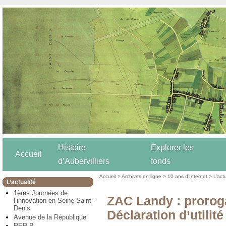
Histoire
Explorer les
Accueil
d’Aubervilliers
fonds
Accueil
>
Archives en ligne
>
10 ans d’Internet
>
L’act
L’actualité
1ères Journées de
ZAC Landy : proroga
l’innovation en Seine-Saint-
Denis
Déclaration d’utilit
Avenue de la République
RER B