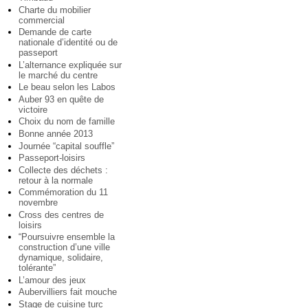
Charte du mobilier
commercial
Demande de carte
nationale d’identité ou de
passeport
L’alternance expliquée sur
le marché du centre
Le beau selon les Labos
Auber 93 en quête de
victoire
Choix du nom de famille
Bonne année 2013
Journée “capital souffle”
Passeport-loisirs
Collecte des déchets :
retour à la normale
Commémoration du 11
novembre
Cross des centres de
loisirs
“Poursuivre ensemble la
construction d’une ville
dynamique, solidaire,
tolérante”
L’amour des jeux
Aubervilliers fait mouche
Stage de cuisine turc