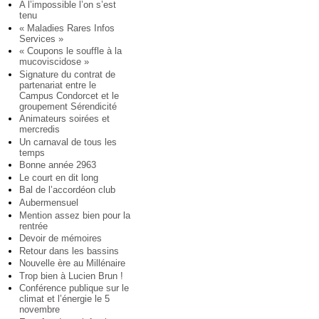
A l’impossible l’on s’est
tenu
« Maladies Rares Infos
Services »
« Coupons le souffle à la
mucoviscidose »
Signature du contrat de
partenariat entre le
Campus Condorcet et le
groupement Sérendicité
Animateurs soirées et
mercredis
Un carnaval de tous les
temps
Bonne année 2963
Le court en dit long
Bal de l’accordéon club
Aubermensuel
Mention assez bien pour la
rentrée
Devoir de mémoires
Retour dans les bassins
Nouvelle ère au Millénaire
Trop bien à Lucien Brun !
Conférence publique sur le
climat et l’énergie le 5
novembre