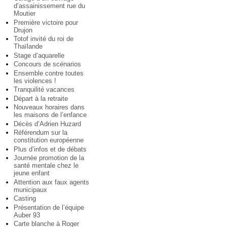
d’assainissement rue du
Moutier
Première victoire pour
Drujon
Totof invité du roi de
Thaïlande
Stage d’aquarelle
Concours de scénarios
Ensemble contre toutes
les violences !
Tranquilité vacances
Départ à la retraite
Nouveaux horaires dans
les maisons de l’enfance
Décès d’Adrien Huzard
Référendum sur la
constitution européenne
Plus d’infos et de débats
Journée promotion de la
santé mentale chez le
jeune enfant
Attention aux faux agents
municipaux
Casting
Présentation de l’équipe
Auber 93
Carte blanche à Roger