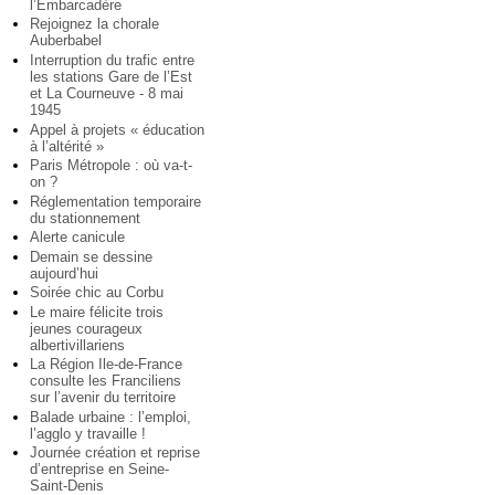
l’Embarcadère
Rejoignez la chorale
Auberbabel
Interruption du trafic entre
les stations Gare de l’Est
et La Courneuve - 8 mai
1945
Appel à projets « éducation
à l’altérité »
Paris Métropole : où va-t-
on ?
Réglementation temporaire
du stationnement
Alerte canicule
Demain se dessine
aujourd’hui
Soirée chic au Corbu
Le maire félicite trois
jeunes courageux
albertivillariens
La Région Ile-de-France
consulte les Franciliens
sur l’avenir du territoire
Balade urbaine : l’emploi,
l’agglo y travaille !
Journée création et reprise
d’entreprise en Seine-
Saint-Denis