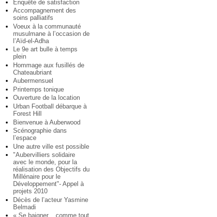
Enquête de satisfaction
Accompagnement des
soins palliatifs
Voeux à la communauté
musulmane à l’occasion de
l’Aïd-el-Adha
Le 9e art bulle à temps
plein
Hommage aux fusillés de
Chateaubriant
Aubermensuel
Printemps tonique
Ouverture de la location
Urban Football débarque à
Forest Hill
Bienvenue à Auberwood
Scénographie dans
l’espace
Une autre ville est possible
"Aubervilliers solidaire
avec le monde, pour la
réalisation des Objectifs du
Millénaire pour le
Développement"- Appel à
projets 2010
Décès de l’acteur Yasmine
Belmadi
« Se baigner... comme tout