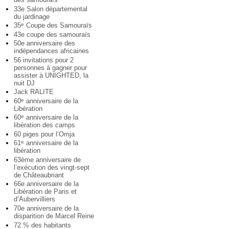
33e Salon départemental
du jardinage
35
Coupe des Samouraïs
e
43e coupe des samouraïs
50e anniversaire des
indépendances africaines
56 invitations pour 2
personnes à gagner pour
assister à UNIGHTED, la
nuit DJ
Jack RALITE
60
anniversaire de la
e
Libération
60
anniversaire de la
e
libération des camps
60 piges pour l’Omja
61
anniversaire de la
e
libération
63ème anniversaire de
l’exécution des vingt-sept
de Châteaubriant
66e anniversaire de la
Libération de Paris et
d’Aubervilliers
70e anniversaire de la
disparition de Marcel Reine
72 % des habitants