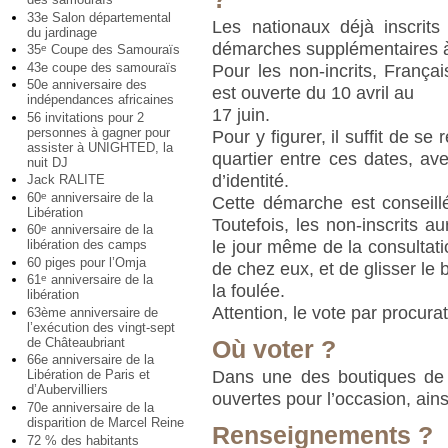
33e Salon départemental
Les nationaux déjà inscrits
du jardinage
démarches supplémentaires à 
35
Coupe des Samouraïs
e
43e coupe des samouraïs
Pour les non-incrits, França
50e anniversaire des
est ouverte du 10 avril au
indépendances africaines
17 juin.
56 invitations pour 2
personnes à gagner pour
Pour y figurer, il suffit de s
assister à UNIGHTED, la
quartier entre ces dates, ave
nuit DJ
d’identité.
Jack RALITE
60
anniversaire de la
e
Cette démarche est conseillée
Libération
Toutefois, les non-inscrits au
60
anniversaire de la
e
le jour même de la consultati
libération des camps
60 piges pour l’Omja
de chez eux, et de glisser le 
61
anniversaire de la
e
la foulée.
libération
Attention, le vote par procura
63ème anniversaire de
l’exécution des vingt-sept
de Châteaubriant
Où voter ?
66e anniversaire de la
Dans une des boutiques de q
Libération de Paris et
d’Aubervilliers
ouvertes pour l’occasion, ainsi
70e anniversaire de la
disparition de Marcel Reine
Renseignements ?
72 % des habitants