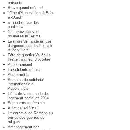
arrivants
Bravo quand même !
"Ciné d’Aubervilliers à Bab-
el-Oued"
« Toucher tous les
publics »
Ne sortez pas vos
poubelles le 1er Mai
Le maire demande un plan
d’urgence pour La Poste à
Aubervilliers
Fête de quartier Vallès-La
Frette : samedi 3 octobre
Aubermensuel
La solidarité en plus
Alerte météo
Semaine de solidarité
internationale à
Aubervilliers
L’état de la demande de
logement social en 2014
Samouraïs au féminin
A riot called Nina !
Le carnaval de Romans au
temps des guerres de
religion
Aménagement des