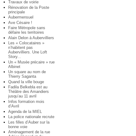
Travaux de voirie
Rénovation de la Poste
principale
Aubermensuel
Ave Césaire !
Faire Métropole sans
défaire les territoires
Alain Delon à Aubervilliers
Les « Colocataires »
n’habitent pas
Aubervilliers. Une Loft
Story...
Un « Musée précaire » rue
Albinet
Un square au nom de
Thierry Saganta
Quand la ville bouge
Fadila Belkebla est au
Théâtre des Amandiers
jusqu’au 11 avril
Infos formation mois
d’Avril
Agenda de la MIEL
La police nationale recrute
Les filles d’Auber sur la
bonne voie
Aménagement de la rue