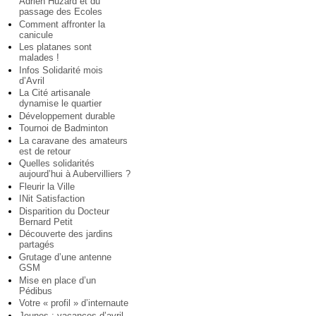
Adrien Huzard et du
passage des Ecoles
Comment affronter la
canicule
Les platanes sont
malades !
Infos Solidarité mois
d’Avril
La Cité artisanale
dynamise le quartier
Développement durable
Tournoi de Badminton
La caravane des amateurs
est de retour
Quelles solidarités
aujourd’hui à Aubervilliers ?
Fleurir la Ville
INit Satisfaction
Disparition du Docteur
Bernard Petit
Découverte des jardins
partagés
Grutage d’une antenne
GSM
Mise en place d’un
Pédibus
Votre « profil » d’internaute
Jeunes : vacances d’avril