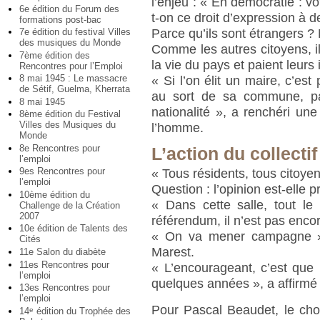
l’enjeu : « En démocratie : vo
6e édition du Forum des
t-on ce droit d’expression à d
formations post-bac
Parce qu’ils sont étrangers ?
7e édition du festival Villes
des musiques du Monde
Comme les autres citoyens, il
7ème édition des
la vie du pays et paient leurs
Rencontres pour l’Emploi
8 mai 1945 : Le massacre
« Si l’on élit un maire, c’es
de Sétif, Guelma, Kherrata
au sort de sa commune, pas
8 mai 1945
nationalité », a renchéri un
8ème édition du Festival
Villes des Musiques du
l’homme.
Monde
8e Rencontres pour
L’action du collectif
l’emploi
9es Rencontres pour
« Tous résidents, tous citoye
l’emploi
Question : l’opinion est-elle 
10ème édition du
« Dans cette salle, tout l
Challenge de la Création
2007
référendum, il n’est pas encor
10e édition de Talents des
« On va mener campagne »,
Cités
Marest.
11e Salon du diabète
11es Rencontres pour
« L’encourageant, c’est que 
l’emploi
quelques années », a affirmé
13es Rencontres pour
l’emploi
Pour Pascal Beaudet, le choix
14
édition du Trophée des
e