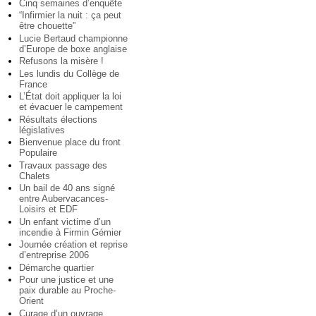
Cinq semaines d’enquête
“Infirmier la nuit : ça peut
être chouette”
Lucie Bertaud championne
d’Europe de boxe anglaise
Refusons la misère !
Les lundis du Collège de
France
L’État doit appliquer la loi
et évacuer le campement
Résultats élections
législatives
Bienvenue place du front
Populaire
Travaux passage des
Chalets
Un bail de 40 ans signé
entre Aubervacances-
Loisirs et EDF
Un enfant victime d’un
incendie à Firmin Gémier
Journée création et reprise
d’entreprise 2006
Démarche quartier
Pour une justice et une
paix durable au Proche-
Orient
Curage d’un ouvrage