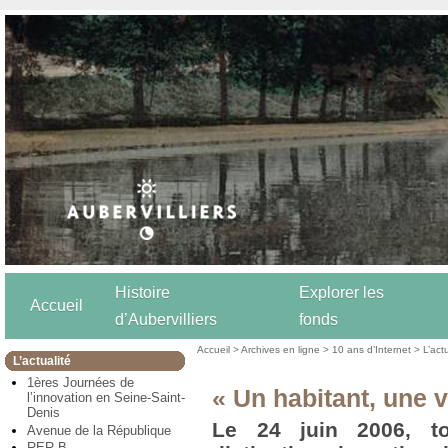
Histoire
Explorer les
Accueil
d’Aubervilliers
fonds
Accueil
>
Archives en ligne
>
10 ans d’Internet
>
L’act
L’actualité
1ères Journées de
« Un habitant, une v
l’innovation en Seine-Saint-
Denis
Le 24 juin 2006, tou
Avenue de la République
RER B