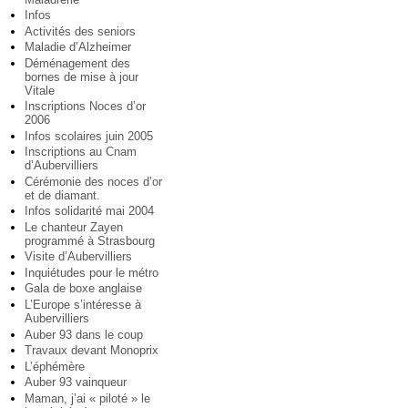
Infos
Activités des seniors
Maladie d’Alzheimer
Déménagement des
bornes de mise à jour
Vitale
Inscriptions Noces d’or
2006
Infos scolaires juin 2005
Inscriptions au Cnam
d’Aubervilliers
Cérémonie des noces d’or
et de diamant.
Infos solidarité mai 2004
Le chanteur Zayen
programmé à Strasbourg
Visite d’Aubervilliers
Inquiétudes pour le métro
Gala de boxe anglaise
L’Europe s’intéresse à
Aubervilliers
Auber 93 dans le coup
Travaux devant Monoprix
L’éphémère
Auber 93 vainqueur
Maman, j’ai « piloté » le