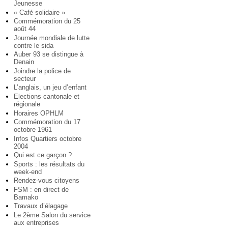
Jeunesse
« Café solidaire »
Commémoration du 25
août 44
Journée mondiale de lutte
contre le sida
Auber 93 se distingue à
Denain
Joindre la police de
secteur
L’anglais, un jeu d’enfant
Elections cantonale et
régionale
Horaires OPHLM
Commémoration du 17
octobre 1961
Infos Quartiers octobre
2004
Qui est ce garçon ?
Sports : les résultats du
week-end
Rendez-vous citoyens
FSM : en direct de
Bamako
Travaux d’élagage
Le 2ème Salon du service
aux entreprises