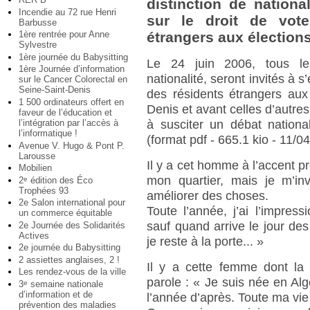
distinction de nationa
Incendie au 72 rue Henri
sur le droit de vote 
Barbusse
1ère rentrée pour Anne
étrangers aux élections
Sylvestre
1ère journée du Babysitting
Le 24 juin 2006, tous les 
1ère Journée d’information
nationalité, seront invités à s’
sur le Cancer Colorectal en
Seine-Saint-Denis
des résidents étrangers aux 
1 500 ordinateurs offert en
Denis et avant celles d’autres v
faveur de l’éducation et
l’intégration par l’accès à
à susciter un débat national
l’informatique !
(format pdf - 665.1 kio - 11/0
Avenue V. Hugo & Pont P.
Larousse
Il y a cet homme à l’accent pr
Mobilien
mon quartier, mais je m’in
2
édition des Éco
e
Trophées 93
améliorer des choses.
2e Salon international pour
Toute l’année, j’ai l’impres
un commerce équitable
sauf quand arrive le jour des
2e Journée des Solidarités
Actives
je reste à la porte... »
2e journée du Babysitting
2 assiettes anglaises, 2 !
Il y a cette femme dont la
Les rendez-vous de la ville
parole : « Je suis née en Alg
3
semaine nationale
e
d’information et de
l’année d’après. Toute ma vie 
prévention des maladies