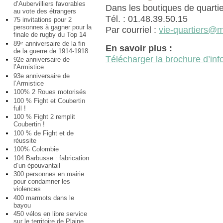
d’Aubervilliers favorables
Dans les boutiques de quartie
au vote des étrangers
Tél. : 01.48.39.50.15
75 invitations pour 2
personnes à gagner pour la
Par courriel :
vie-quartiers@ma
finale de rugby du Top 14
89
anniversaire de la fin
e
En savoir plus :
de la guerre de 1914-1918
Télécharger la brochure d’inf
92e anniversaire de
l’Armistice
93e anniversaire de
l’Armistice
100% 2 Roues motorisés
100 % Fight et Coubertin
full !
100 % Fight 2 remplit
Coubertin !
100 % de Fight et de
réussite
100% Colombie
104 Barbusse : fabrication
d’un épouvantail
300 personnes en mairie
pour condamner les
violences
400 marmots dans le
bayou
450 vélos en libre service
sur le territoire de Plaine