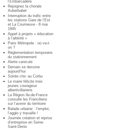
l’Embarcadère
Rejoignez la chorale
Auberbabel
Interruption du trafic entre
les stations Gare de l’Est
et La Courneuve - 8 mai
1945
Appel à projets « éducation
à l’altérité »
Paris Métropole : où va-t-
on ?
Réglementation temporaire
du stationnement
Alerte canicule
Demain se dessine
aujourd’hui
Soirée chic au Corbu
Le maire félicite trois
jeunes courageux
albertivillariens
La Région Ile-de-France
consulte les Franciliens
sur l’avenir du territoire
Balade urbaine : l’emploi,
l’agglo y travaille !
Journée création et reprise
d’entreprise en Seine-
Saint-Denis