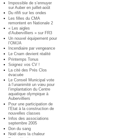
Impossible de s’ennuyer
sur Auber en juillet-août
Du rififi sur les ondes
Les filles du CMA
remontent en Nationale 2
« Les aigles
d’Aubervilliers » sur FR3
Un nouvel équipement pour
l’OMJA
Incendiaire par vengeance
Le Cnam devient réalité
Printemps Tonus
Soignez vos CV !
La cité des Prés Clos
évacuée
Le Conseil Municipal vote
à l’unanimité un vœu pour
l’implantation du Centre
aquatique olympique à
Aubervilliers
Pour une participation de
l’Etat à la construction de
nouvelles classes
Infos des associations
septembre 2005
Don du sang
Noël dans la chaleur