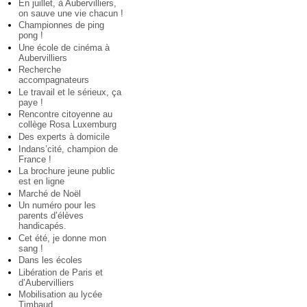
En juillet, à Aubervilliers,
on sauve une vie chacun !
Championnes de ping
pong !
Une école de cinéma à
Aubervilliers
Recherche
accompagnateurs
Le travail et le sérieux, ça
paye !
Rencontre citoyenne au
collège Rosa Luxemburg
Des experts à domicile
Indans’cité, champion de
France !
La brochure jeune public
est en ligne
Marché de Noël
Un numéro pour les
parents d’élèves
handicapés.
Cet été, je donne mon
sang !
Dans les écoles
Libération de Paris et
d’Aubervilliers
Mobilisation au lycée
Timbaud