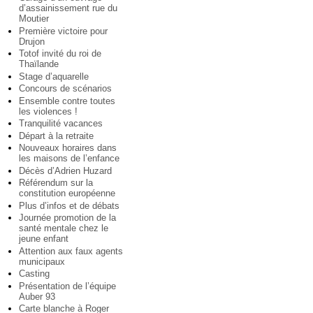
d’assainissement rue du
Moutier
Première victoire pour
Drujon
Totof invité du roi de
Thaïlande
Stage d’aquarelle
Concours de scénarios
Ensemble contre toutes
les violences !
Tranquilité vacances
Départ à la retraite
Nouveaux horaires dans
les maisons de l’enfance
Décès d’Adrien Huzard
Référendum sur la
constitution européenne
Plus d’infos et de débats
Journée promotion de la
santé mentale chez le
jeune enfant
Attention aux faux agents
municipaux
Casting
Présentation de l’équipe
Auber 93
Carte blanche à Roger