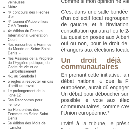
Comme si mon opinion ne valai
veineuses
Métro
C’est dans une salle bondée de
4
concours des Flèches
e
d’or
d’un collectif local regroupan
4
tournoi d’Aubervilliers
e
de gauche, et à l’invitatio
CMA Tennis
consultation qui aura lieu le 2
4e édition du Festival
International Génération
La question posée aux Alberti
Court
oui ou non, pour le droit de v
4es rencontres « Femmes
du Monde en Seine-Saint-
étrangers aux élections local
Denis »
4es Assises de la Propreté
Un droit déjà 
de l’Hygiène publique, du
communautaires
Cadre de vie et de
l’Embellissement
En prenant cette initiative, la
4-1 au Sambola !
débat national « que la F
5 règles à respecter en cas
d’arrêt de travail
européens, aurait dû engager
Le prolongement de la
Un débat pour déboucher sur u
ligne 12
possible le vote aux élec
5es Rencontres pour
l’emploi
communautaires, comme c’est
5e Rencontres des
l’Union européenne.*
Femmes en Seine Saint-
Denis
Invité à la tribune, le pré
6e édition des Mois de
l’Emploi