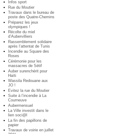
Infos sport
Rue du Moutier
Travaux dans le bureau de
poste des Quatre-Chemins
Préparez les jeux
olympiques !
Récolte du miel
d’Aubervilliers
Rassemblement solidaire
après l’attentat de Tunis
Incendie au Square des
Roses
Cérémonie pour les
massacres de Sétif
Auber surenchérit pour
Haïti
Wassila Redouane aux
JO !
Evitez la rue du Moutier
Suite à l’incendie à La
Courneuve
Aubermensuel
La Ville investit dans le
lien soci@l
La fin des papillons de
papier
Travaux de voirie en juillet