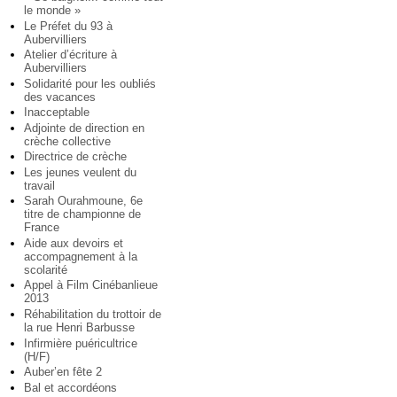
le monde »
Le Préfet du 93 à
Aubervilliers
Atelier d’écriture à
Aubervilliers
Solidarité pour les oubliés
des vacances
Inacceptable
Adjointe de direction en
crèche collective
Directrice de crèche
Les jeunes veulent du
travail
Sarah Ourahmoune, 6e
titre de championne de
France
Aide aux devoirs et
accompagnement à la
scolarité
Appel à Film Cinébanlieue
2013
Réhabilitation du trottoir de
la rue Henri Barbusse
Infirmière puéricultrice
(H/F)
Auber’en fête 2
Bal et accordéons