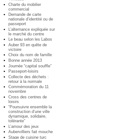
Charte du mobilier
commercial
Demande de carte
nationale d’identité ou de
passeport
L’alternance expliquée sur
le marché du centre
Le beau selon les Labos
Auber 93 en quête de
victoire
Choix du nom de famille
Bonne année 2013
Journée “capital souffle”
Passeport-loisirs
Collecte des déchets :
retour à la normale
Commémoration du 11
novembre
Cross des centres de
loisirs
“Poursuivre ensemble la
construction d’une ville
dynamique, solidaire,
tolérante”
L’amour des jeux
Aubervilliers fait mouche
Stage de cuisine turc