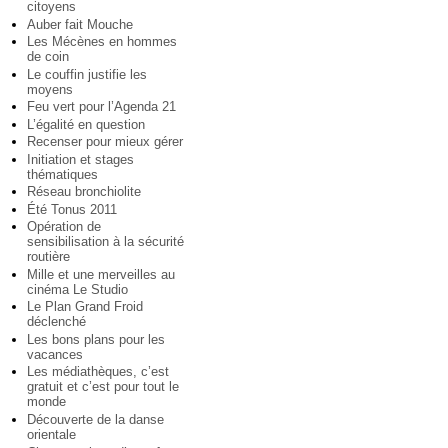
citoyens
Auber fait Mouche
Les Mécènes en hommes
de coin
Le couffin justifie les
moyens
Feu vert pour l’Agenda 21
L’égalité en question
Recenser pour mieux gérer
Initiation et stages
thématiques
Réseau bronchiolite
Été Tonus 2011
Opération de
sensibilisation à la sécurité
routière
Mille et une merveilles au
cinéma Le Studio
Le Plan Grand Froid
déclenché
Les bons plans pour les
vacances
Les médiathèques, c’est
gratuit et c’est pour tout le
monde
Découverte de la danse
orientale