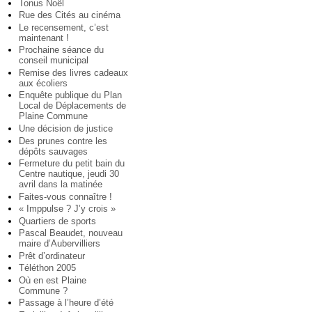
Tonus Noël
Rue des Cités au cinéma
Le recensement, c’est
maintenant !
Prochaine séance du
conseil municipal
Remise des livres cadeaux
aux écoliers
Enquête publique du Plan
Local de Déplacements de
Plaine Commune
Une décision de justice
Des prunes contre les
dépôts sauvages
Fermeture du petit bain du
Centre nautique, jeudi 30
avril dans la matinée
Faites-vous connaître !
« Imppulse ? J’y crois »
Quartiers de sports
Pascal Beaudet, nouveau
maire d’Aubervilliers
Prêt d’ordinateur
Téléthon 2005
Où en est Plaine
Commune ?
Passage à l’heure d’été