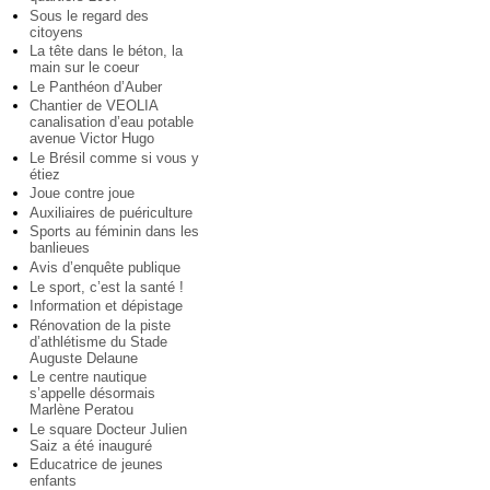
Sous le regard des
citoyens
La tête dans le béton, la
main sur le coeur
Le Panthéon d’Auber
Chantier de VEOLIA
canalisation d’eau potable
avenue Victor Hugo
Le Brésil comme si vous y
étiez
Joue contre joue
Auxiliaires de puériculture
Sports au féminin dans les
banlieues
Avis d’enquête publique
Le sport, c’est la santé !
Information et dépistage
Rénovation de la piste
d’athlétisme du Stade
Auguste Delaune
Le centre nautique
s’appelle désormais
Marlène Peratou
Le square Docteur Julien
Saiz a été inauguré
Educatrice de jeunes
enfants