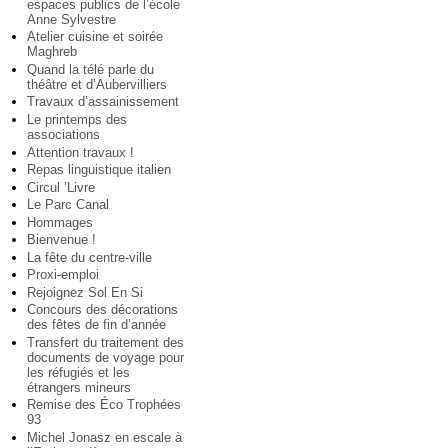
espaces publics de l’école
Anne Sylvestre
Atelier cuisine et soirée
Maghreb
Quand la télé parle du
théâtre et d’Aubervilliers
Travaux d’assainissement
Le printemps des
associations
Attention travaux !
Repas linguistique italien
Circul ’Livre
Le Parc Canal
Hommages
Bienvenue !
La fête du centre-ville
Proxi-emploi
Rejoignez Sol En Si
Concours des décorations
des fêtes de fin d’année
Transfert du traitement des
documents de voyage pour
les réfugiés et les
étrangers mineurs
Remise des Éco Trophées
93
Michel Jonasz en escale à