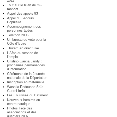
2011
Tout sur le bilan de mi-
mandat
Appel des appels 93
Appel du Secours
Populaire
Accompagnement des
personnes âgées
Téléthon 2006
Un bureau de vote pour la
Côte d’Ivoire
Thuram en direct live
L’Afpa au service de
l’emploi
Cristino Garcia Landy :
prochaines permanences
d’information
Cérémonie de la Journée
nationale de la Déportation
Inscription en maternelle
Wassila Redouane-Saïd-
Guerni forfait
Les Coulisses du Bâtiment
Nouveaux horaires au
centre nautique
Photos Fête des
associations et des
quartiers 2007