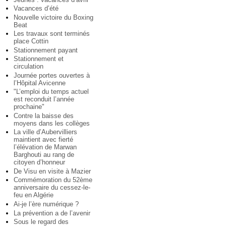
Vacances d’été
Nouvelle victoire du Boxing
Beat
Les travaux sont terminés
place Cottin
Stationnement payant
Stationnement et
circulation
Journée portes ouvertes à
l’Hôpital Avicenne
"L’emploi du temps actuel
est reconduit l’année
prochaine"
Contre la baisse des
moyens dans les collèges
La ville d’Aubervilliers
maintient avec fierté
l’élévation de Marwan
Barghouti au rang de
citoyen d’honneur
De Visu en visite à Mazier
Commémoration du 52ème
anniversaire du cessez-le-
feu en Algérie
Ai-je l’ère numérique ?
La prévention a de l’avenir
Sous le regard des