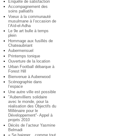
Enquête de satisfaction
Accompagnement des
soins palliatifs
Voeux à la communauté
musulmane à l’occasion de
l’Aïd-el-Adha
Le 9e art bulle à temps
plein
Hommage aux fusillés de
Chateaubriant
Aubermensuel
Printemps tonique
Ouverture de la location
Urban Football débarque à
Forest Hill
Bienvenue à Auberwood
Scénographie dans
l’espace
Une autre ville est possible
"Aubervilliers solidaire
avec le monde, pour la
réalisation des Objectifs du
Millénaire pour le
Développement"- Appel à
projets 2010
Décès de l’acteur Yasmine
Belmadi
« Se baigner... comme tout