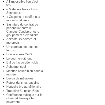
A l’impossible l’on s’est
tenu
« Maladies Rares Infos
Services »
« Coupons le souffle à la
mucoviscidose »
Signature du contrat de
partenariat entre le
Campus Condorcet et le
groupement Sérendicité
Animateurs soirées et
mercredis
Un carnaval de tous les
temps
Bonne année 2963
Le court en dit long
Bal de l’accordéon club
Aubermensuel
Mention assez bien pour la
rentrée
Devoir de mémoires
Retour dans les bassins
Nouvelle ère au Millénaire
Trop bien à Lucien Brun !
Conférence publique sur le
climat et l’énergie le 5
novembre