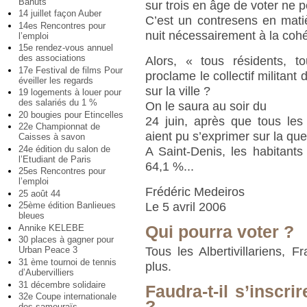
Bahuts
sur trois en âge de voter ne 
14 juillet façon Auber
C’est un contresens en mati
14es Rencontres pour
nuit nécessairement à la cohé
l’emploi
15e rendez-vous annuel
des associations
Alors, « tous résidents, 
17e Festival de films Pour
proclame le collectif militant d
éveiller les regards
sur la ville ?
19 logements à louer pour
des salariés du 1 %
On le saura au soir du
20 bougies pour Etincelles
24 juin, après que tous les A
22e Championnat de
aient pu s’exprimer sur la que
Caisses à savon
24e édition du salon de
A Saint-Denis, les habitants
l’Etudiant de Paris
64,1 %...
25es Rencontres pour
l’emploi
Frédéric Medeiros
25 août 44
Le 5 avril 2006
25ème édition Banlieues
bleues
Annike KELEBE
Qui pourra voter ?
30 places à gagner pour
Tous les Albertivillariens, 
Urban Peace 3
31 ème tournoi de tennis
plus.
d’Aubervilliers
31 décembre solidaire
Faudra-t-il s’inscri
32e Coupe internationale
?
des samouraïs