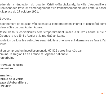
dre de la rénovation du quartier Cristino-Garcia/Landy, la ville d’Aubervillier
alisent des travaux d’aménagement d’un franchissement piétons entre la passe
et la place du 17 octobre 1961.
travaux :
tationnement de tous les véhicules sera temporairement interdit et considéré co
deux côtés du quai Adrien Agnès.
itesse de tous les véhicules sera temporairement limitée à 30 km / heure sur le 
s entre la rue Emile Augier et la rue Gaëtan Lamy.
irculation de tous les véhicules sera réduite à une voie et l’alternance se fera à l’
olores
ation comprend un investissement de 67 812 euros financés par
mune, la Région Ile de France et l’Agence nationale
ion urbaine.
ravaux : 6 juillet
 semaines
ormation :
toriale de la voirie
eaux d’Aubervilliers :
8.39.50.91
H