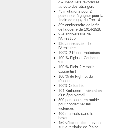
d’Aubervilliers favorables
au vote des étrangers
75 invitations pour 2
personnes à gagner pour la
finale de rugby du Top 14
89
anniversaire de la fin
e
de la guerre de 1914-1918
92e anniversaire de
l’Armistice
93e anniversaire de
l’Armistice
100% 2 Roues motorisés
100 % Fight et Coubertin
full !
100 % Fight 2 remplit
Coubertin !
100 % de Fight et de
réussite
100% Colombie
104 Barbusse : fabrication
d’un épouvantail
300 personnes en mairie
pour condamner les
violences
400 marmots dans le
bayou
450 vélos en libre service
sur le territoire de Plaine