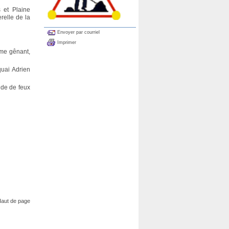
s et Plaine
relle de la
Envoyer par courriel
Imprimer
mme gênant,
quai Adrien
aide de feux
aut de page