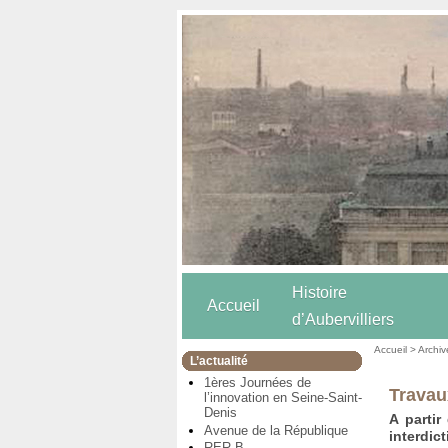
Histoire
Accueil
d’Aubervilliers
Accueil
>
Archiv
L’actualité
1ères Journées de
Travau
l’innovation en Seine-Saint-
Denis
A partir
Avenue de la République
interdic
RER B