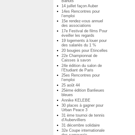
Bahuts
14 juillet façon Auber
14es Rencontres pour
l’emploi
15e rendez-vous annuel
des associations
17e Festival de films Pour
éveiller les regards
19 logements à louer pour
des salariés du 1 %
20 bougies pour Etincelles
22e Championnat de
Caisses à savon
24e édition du salon de
l’Etudiant de Paris
25es Rencontres pour
l’emploi
25 août 44
25ème édition Banlieues
bleues
Annike KELEBE
30 places à gagner pour
Urban Peace 3
31 ème tournoi de tennis
d’Aubervilliers
31 décembre solidaire
32e Coupe internationale
des samouraïs