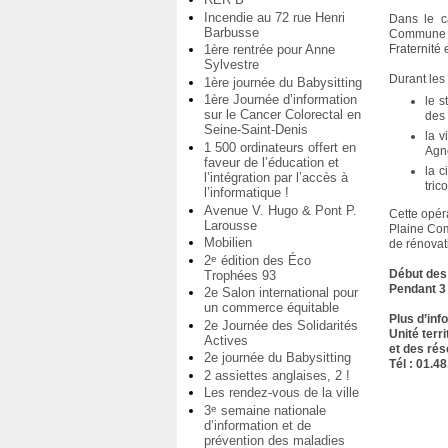
Incendie au 72 rue Henri
Dans le ca
Barbusse
Commune ré
1ère rentrée pour Anne
Fraternité 
Sylvestre
Durant les 
1ère journée du Babysitting
1ère Journée d’information
le s
sur le Cancer Colorectal en
des 
Seine-Saint-Denis
la v
1 500 ordinateurs offert en
Agnè
faveur de l’éducation et
la c
l’intégration par l’accès à
tric
l’informatique !
Avenue V. Hugo & Pont P.
Cette opér
Larousse
Plaine Com
Mobilien
de rénovat
2
édition des Éco
e
Début des t
Trophées 93
Pendant 3
2e Salon international pour
un commerce équitable
Plus d’inf
2e Journée des Solidarités
Unité terri
Actives
et des rés
2e journée du Babysitting
Tél : 01.4
2 assiettes anglaises, 2 !
Les rendez-vous de la ville
3
semaine nationale
e
d’information et de
prévention des maladies