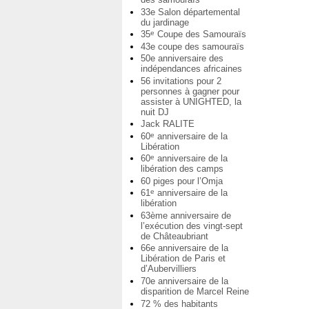
33e Salon départemental
du jardinage
35
Coupe des Samouraïs
e
43e coupe des samouraïs
50e anniversaire des
indépendances africaines
56 invitations pour 2
personnes à gagner pour
assister à UNIGHTED, la
nuit DJ
Jack RALITE
60
anniversaire de la
e
Libération
60
anniversaire de la
e
libération des camps
60 piges pour l’Omja
61
anniversaire de la
e
libération
63ème anniversaire de
l’exécution des vingt-sept
de Châteaubriant
66e anniversaire de la
Libération de Paris et
d’Aubervilliers
70e anniversaire de la
disparition de Marcel Reine
72 % des habitants