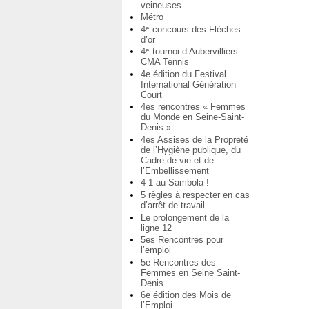
veineuses
Métro
4
concours des Flèches
e
d’or
4
tournoi d’Aubervilliers
e
CMA Tennis
4e édition du Festival
International Génération
Court
4es rencontres « Femmes
du Monde en Seine-Saint-
Denis »
4es Assises de la Propreté
de l’Hygiène publique, du
Cadre de vie et de
l’Embellissement
4-1 au Sambola !
5 règles à respecter en cas
d’arrêt de travail
Le prolongement de la
ligne 12
5es Rencontres pour
l’emploi
5e Rencontres des
Femmes en Seine Saint-
Denis
6e édition des Mois de
l’Emploi