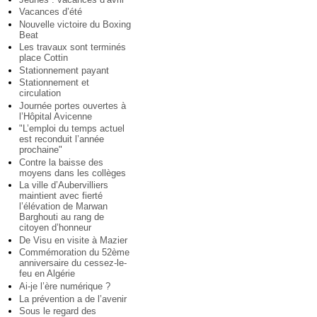
Vacances d’été
Nouvelle victoire du Boxing
Beat
Les travaux sont terminés
place Cottin
Stationnement payant
Stationnement et
circulation
Journée portes ouvertes à
l’Hôpital Avicenne
"L’emploi du temps actuel
est reconduit l’année
prochaine"
Contre la baisse des
moyens dans les collèges
La ville d’Aubervilliers
maintient avec fierté
l’élévation de Marwan
Barghouti au rang de
citoyen d’honneur
De Visu en visite à Mazier
Commémoration du 52ème
anniversaire du cessez-le-
feu en Algérie
Ai-je l’ère numérique ?
La prévention a de l’avenir
Sous le regard des