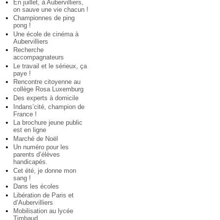
En juillet, à Aubervilliers,
on sauve une vie chacun !
Championnes de ping
pong !
Une école de cinéma à
Aubervilliers
Recherche
accompagnateurs
Le travail et le sérieux, ça
paye !
Rencontre citoyenne au
collège Rosa Luxemburg
Des experts à domicile
Indans’cité, champion de
France !
La brochure jeune public
est en ligne
Marché de Noël
Un numéro pour les
parents d’élèves
handicapés.
Cet été, je donne mon
sang !
Dans les écoles
Libération de Paris et
d’Aubervilliers
Mobilisation au lycée
Timbaud