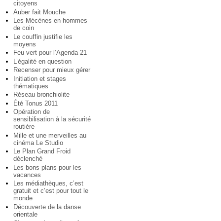
citoyens
Auber fait Mouche
Les Mécènes en hommes
de coin
Le couffin justifie les
moyens
Feu vert pour l’Agenda 21
L’égalité en question
Recenser pour mieux gérer
Initiation et stages
thématiques
Réseau bronchiolite
Été Tonus 2011
Opération de
sensibilisation à la sécurité
routière
Mille et une merveilles au
cinéma Le Studio
Le Plan Grand Froid
déclenché
Les bons plans pour les
vacances
Les médiathèques, c’est
gratuit et c’est pour tout le
monde
Découverte de la danse
orientale