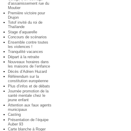
d’assainissement rue du
Moutier
Première victoire pour
Drujon
Totof invité du roi de
Thaïlande
Stage d’aquarelle
Concours de scénarios
Ensemble contre toutes
les violences !
Tranquilité vacances
Départ à la retraite
Nouveaux horaires dans
les maisons de l’enfance
Décès d’Adrien Huzard
Référendum sur la
constitution européenne
Plus d’infos et de débats
Journée promotion de la
santé mentale chez le
jeune enfant
Attention aux faux agents
municipaux
Casting
Présentation de l’équipe
Auber 93
Carte blanche à Roger