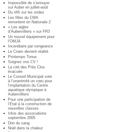
Impossible de s’ennuyer
sur Auber en juillet-août
Du rififi sur les ondes
Les filles du CMA
remontent en Nationale 2
« Les aigles
d’Aubervilliers » sur FR3
Un nouvel équipement pour
l’OMJA
Incendiaire par vengeance
Le Cnam devient réalité
Printemps Tonus
Soignez vos CV !
La cité des Prés Clos
évacuée
Le Conseil Municipal vote
à l’unanimité un vœu pour
l’implantation du Centre
aquatique olympique à
Aubervilliers
Pour une participation de
l’Etat à la construction de
nouvelles classes
Infos des associations
septembre 2005
Don du sang
Noël dans la chaleur