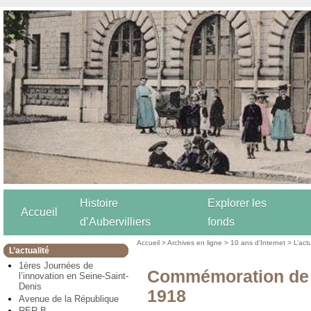
Histoire
Explorer les
Accueil
d’Aubervilliers
fonds
Accueil
>
Archives en ligne
>
10 ans d’Internet
>
L’act
L’actualité
1ères Journées de
Commémoration de la
l’innovation en Seine-Saint-
Denis
1918
Avenue de la République
RER B