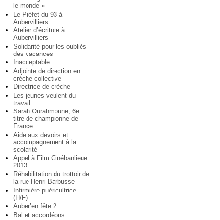
le monde »
Le Préfet du 93 à
Aubervilliers
Atelier d’écriture à
Aubervilliers
Solidarité pour les oubliés
des vacances
Inacceptable
Adjointe de direction en
crèche collective
Directrice de crèche
Les jeunes veulent du
travail
Sarah Ourahmoune, 6e
titre de championne de
France
Aide aux devoirs et
accompagnement à la
scolarité
Appel à Film Cinébanlieue
2013
Réhabilitation du trottoir de
la rue Henri Barbusse
Infirmière puéricultrice
(H/F)
Auber’en fête 2
Bal et accordéons