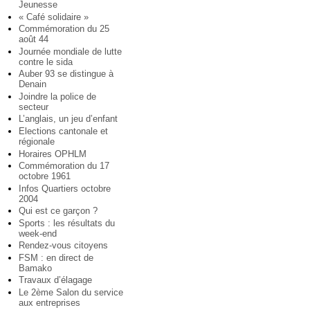
Jeunesse
« Café solidaire »
Commémoration du 25
août 44
Journée mondiale de lutte
contre le sida
Auber 93 se distingue à
Denain
Joindre la police de
secteur
L’anglais, un jeu d’enfant
Elections cantonale et
régionale
Horaires OPHLM
Commémoration du 17
octobre 1961
Infos Quartiers octobre
2004
Qui est ce garçon ?
Sports : les résultats du
week-end
Rendez-vous citoyens
FSM : en direct de
Bamako
Travaux d’élagage
Le 2ème Salon du service
aux entreprises