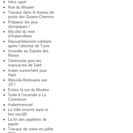
Infos sport
Rue du Moutier
Travaux dans le bureau de
poste des Quatre-Chemins
Préparez les jeux
olympiques !
Récolte du miel
d’Aubervilliers
Rassemblement solidaire
après l’attentat de Tunis
Incendie au Square des
Roses
Cérémonie pour les
massacres de Sétif
Auber surenchérit pour
Haïti
Wassila Redouane aux
JO !
Evitez la rue du Moutier
Suite à l’incendie à La
Courneuve
Aubermensuel
La Ville investit dans le
lien soci@l
La fin des papillons de
papier
Travaux de voirie en juillet