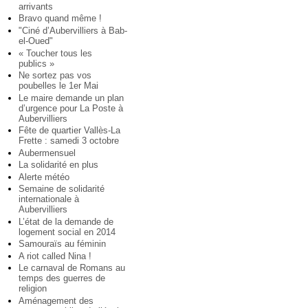
arrivants
Bravo quand même !
"Ciné d’Aubervilliers à Bab-
el-Oued"
« Toucher tous les
publics »
Ne sortez pas vos
poubelles le 1er Mai
Le maire demande un plan
d’urgence pour La Poste à
Aubervilliers
Fête de quartier Vallès-La
Frette : samedi 3 octobre
Aubermensuel
La solidarité en plus
Alerte météo
Semaine de solidarité
internationale à
Aubervilliers
L’état de la demande de
logement social en 2014
Samouraïs au féminin
A riot called Nina !
Le carnaval de Romans au
temps des guerres de
religion
Aménagement des