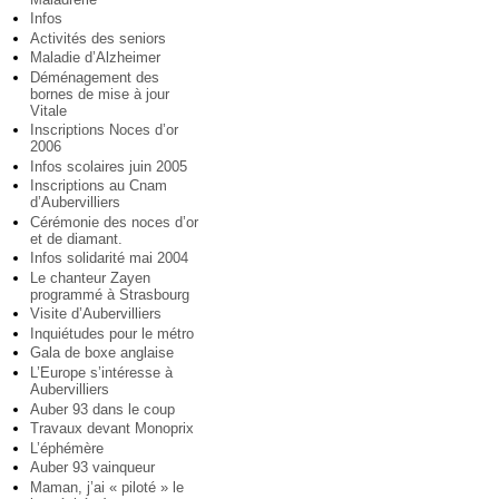
Infos
Activités des seniors
Maladie d’Alzheimer
Déménagement des
bornes de mise à jour
Vitale
Inscriptions Noces d’or
2006
Infos scolaires juin 2005
Inscriptions au Cnam
d’Aubervilliers
Cérémonie des noces d’or
et de diamant.
Infos solidarité mai 2004
Le chanteur Zayen
programmé à Strasbourg
Visite d’Aubervilliers
Inquiétudes pour le métro
Gala de boxe anglaise
L’Europe s’intéresse à
Aubervilliers
Auber 93 dans le coup
Travaux devant Monoprix
L’éphémère
Auber 93 vainqueur
Maman, j’ai « piloté » le