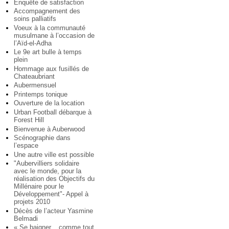
Enquête de satisfaction
Accompagnement des
soins palliatifs
Voeux à la communauté
musulmane à l’occasion de
l’Aïd-el-Adha
Le 9e art bulle à temps
plein
Hommage aux fusillés de
Chateaubriant
Aubermensuel
Printemps tonique
Ouverture de la location
Urban Football débarque à
Forest Hill
Bienvenue à Auberwood
Scénographie dans
l’espace
Une autre ville est possible
"Aubervilliers solidaire
avec le monde, pour la
réalisation des Objectifs du
Millénaire pour le
Développement"- Appel à
projets 2010
Décès de l’acteur Yasmine
Belmadi
« Se baigner... comme tout