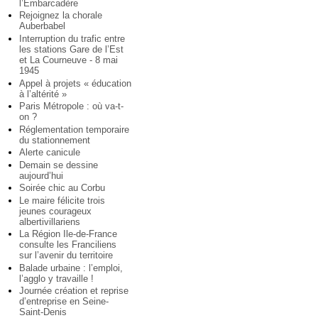
l’Embarcadère
Rejoignez la chorale
Auberbabel
Interruption du trafic entre
les stations Gare de l’Est
et La Courneuve - 8 mai
1945
Appel à projets « éducation
à l’altérité »
Paris Métropole : où va-t-
on ?
Réglementation temporaire
du stationnement
Alerte canicule
Demain se dessine
aujourd’hui
Soirée chic au Corbu
Le maire félicite trois
jeunes courageux
albertivillariens
La Région Ile-de-France
consulte les Franciliens
sur l’avenir du territoire
Balade urbaine : l’emploi,
l’agglo y travaille !
Journée création et reprise
d’entreprise en Seine-
Saint-Denis