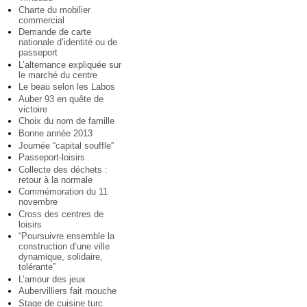
Charte du mobilier
commercial
Demande de carte
nationale d’identité ou de
passeport
L’alternance expliquée sur
le marché du centre
Le beau selon les Labos
Auber 93 en quête de
victoire
Choix du nom de famille
Bonne année 2013
Journée “capital souffle”
Passeport-loisirs
Collecte des déchets :
retour à la normale
Commémoration du 11
novembre
Cross des centres de
loisirs
“Poursuivre ensemble la
construction d’une ville
dynamique, solidaire,
tolérante”
L’amour des jeux
Aubervilliers fait mouche
Stage de cuisine turc