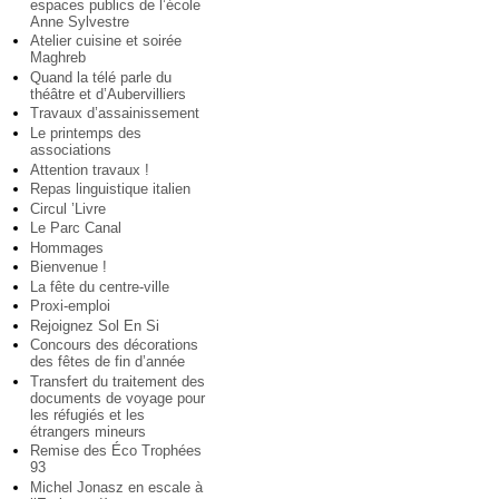
espaces publics de l’école
Anne Sylvestre
Atelier cuisine et soirée
Maghreb
Quand la télé parle du
théâtre et d’Aubervilliers
Travaux d’assainissement
Le printemps des
associations
Attention travaux !
Repas linguistique italien
Circul ’Livre
Le Parc Canal
Hommages
Bienvenue !
La fête du centre-ville
Proxi-emploi
Rejoignez Sol En Si
Concours des décorations
des fêtes de fin d’année
Transfert du traitement des
documents de voyage pour
les réfugiés et les
étrangers mineurs
Remise des Éco Trophées
93
Michel Jonasz en escale à