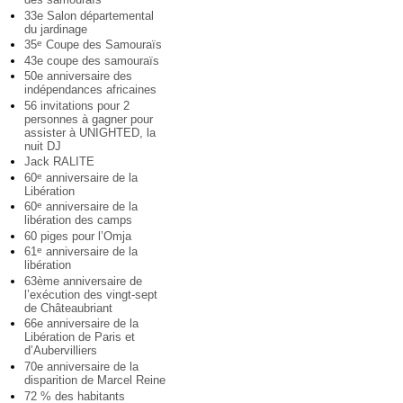
33e Salon départemental
du jardinage
35
Coupe des Samouraïs
e
43e coupe des samouraïs
50e anniversaire des
indépendances africaines
56 invitations pour 2
personnes à gagner pour
assister à UNIGHTED, la
nuit DJ
Jack RALITE
60
anniversaire de la
e
Libération
60
anniversaire de la
e
libération des camps
60 piges pour l’Omja
61
anniversaire de la
e
libération
63ème anniversaire de
l’exécution des vingt-sept
de Châteaubriant
66e anniversaire de la
Libération de Paris et
d’Aubervilliers
70e anniversaire de la
disparition de Marcel Reine
72 % des habitants