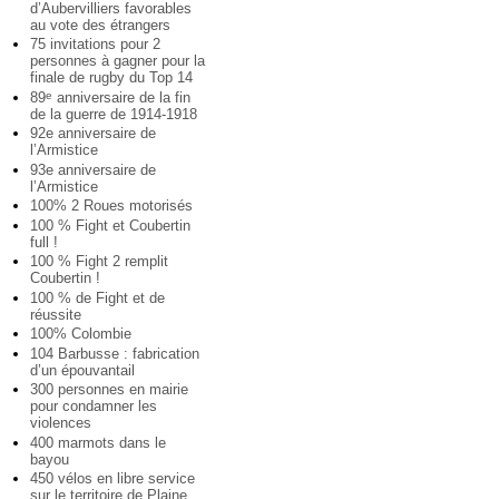
d’Aubervilliers favorables
au vote des étrangers
75 invitations pour 2
personnes à gagner pour la
finale de rugby du Top 14
89
anniversaire de la fin
e
de la guerre de 1914-1918
92e anniversaire de
l’Armistice
93e anniversaire de
l’Armistice
100% 2 Roues motorisés
100 % Fight et Coubertin
full !
100 % Fight 2 remplit
Coubertin !
100 % de Fight et de
réussite
100% Colombie
104 Barbusse : fabrication
d’un épouvantail
300 personnes en mairie
pour condamner les
violences
400 marmots dans le
bayou
450 vélos en libre service
sur le territoire de Plaine