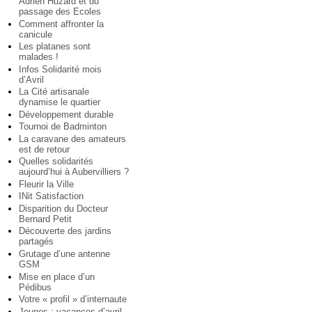
Adrien Huzard et du
passage des Ecoles
Comment affronter la
canicule
Les platanes sont
malades !
Infos Solidarité mois
d’Avril
La Cité artisanale
dynamise le quartier
Développement durable
Tournoi de Badminton
La caravane des amateurs
est de retour
Quelles solidarités
aujourd’hui à Aubervilliers ?
Fleurir la Ville
INit Satisfaction
Disparition du Docteur
Bernard Petit
Découverte des jardins
partagés
Grutage d’une antenne
GSM
Mise en place d’un
Pédibus
Votre « profil » d’internaute
Jeunes : vacances d’avril