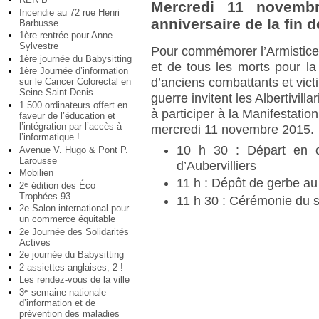
Mercredi 11 novemb
Incendie au 72 rue Henri
anniversaire de la fin d
Barbusse
1ère rentrée pour Anne
Sylvestre
Pour commémorer l’Armistice
1ère journée du Babysitting
et de tous les morts pour la 
1ère Journée d’information
d’anciens combattants et vic
sur le Cancer Colorectal en
Seine-Saint-Denis
guerre invitent les Albertivill
1 500 ordinateurs offert en
à participer à la Manifestation
faveur de l’éducation et
l’intégration par l’accès à
mercredi 11 novembre 2015.
l’informatique !
10 h 30 : Départ en ca
Avenue V. Hugo & Pont P.
Larousse
d’Aubervilliers
Mobilien
11 h : Dépôt de gerbe a
2
édition des Éco
e
Trophées 93
11 h 30 : Cérémonie du so
2e Salon international pour
un commerce équitable
2e Journée des Solidarités
Actives
2e journée du Babysitting
2 assiettes anglaises, 2 !
Les rendez-vous de la ville
3
semaine nationale
e
d’information et de
prévention des maladies