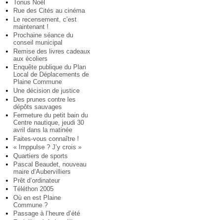
Tonus Noël
Rue des Cités au cinéma
Le recensement, c’est
maintenant !
Prochaine séance du
conseil municipal
Remise des livres cadeaux
aux écoliers
Enquête publique du Plan
Local de Déplacements de
Plaine Commune
Une décision de justice
Des prunes contre les
dépôts sauvages
Fermeture du petit bain du
Centre nautique, jeudi 30
avril dans la matinée
Faites-vous connaître !
« Imppulse ? J’y crois »
Quartiers de sports
Pascal Beaudet, nouveau
maire d’Aubervilliers
Prêt d’ordinateur
Téléthon 2005
Où en est Plaine
Commune ?
Passage à l’heure d’été