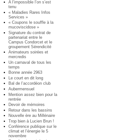
A l’impossible l’on s’est
tenu
« Maladies Rares Infos
Services »
« Coupons le souffle à la
mucoviscidose »
Signature du contrat de
partenariat entre le
Campus Condorcet et le
groupement Sérendicité
Animateurs soirées et
mercredis
Un carnaval de tous les
temps
Bonne année 2963
Le court en dit long
Bal de l’accordéon club
Aubermensuel
Mention assez bien pour la
rentrée
Devoir de mémoires
Retour dans les bassins
Nouvelle ère au Millénaire
Trop bien à Lucien Brun !
Conférence publique sur le
climat et l’énergie le 5
novembre