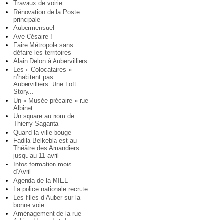
Travaux de voirie
Rénovation de la Poste
principale
Aubermensuel
Ave Césaire !
Faire Métropole sans
défaire les territoires
Alain Delon à Aubervilliers
Les « Colocataires »
n’habitent pas
Aubervilliers. Une Loft
Story...
Un « Musée précaire » rue
Albinet
Un square au nom de
Thierry Saganta
Quand la ville bouge
Fadila Belkebla est au
Théâtre des Amandiers
jusqu’au 11 avril
Infos formation mois
d’Avril
Agenda de la MIEL
La police nationale recrute
Les filles d’Auber sur la
bonne voie
Aménagement de la rue