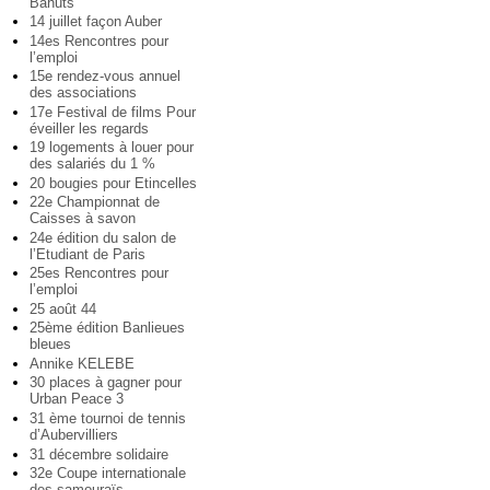
Bahuts
14 juillet façon Auber
14es Rencontres pour
l’emploi
15e rendez-vous annuel
des associations
17e Festival de films Pour
éveiller les regards
19 logements à louer pour
des salariés du 1 %
20 bougies pour Etincelles
22e Championnat de
Caisses à savon
24e édition du salon de
l’Etudiant de Paris
25es Rencontres pour
l’emploi
25 août 44
25ème édition Banlieues
bleues
Annike KELEBE
30 places à gagner pour
Urban Peace 3
31 ème tournoi de tennis
d’Aubervilliers
31 décembre solidaire
32e Coupe internationale
des samouraïs