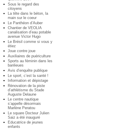
Sous le regard des
citoyens
La tête dans le béton, la
main sur le coeur
Le Panthéon d’Auber
Chantier de VEOLIA
canalisation d’eau potable
avenue Victor Hugo
Le Brésil comme si vous y
étiez
Joue contre joue
Auxiliaires de puériculture
Sports au féminin dans les
banlieues
Avis d’enquête publique
Le sport, c’est la santé !
Information et dépistage
Rénovation de la piste
d’athlétisme du Stade
Auguste Delaune
Le centre nautique
s’appelle désormais
Marlène Peratou
Le square Docteur Julien
Saiz a été inauguré
Educatrice de jeunes
enfants