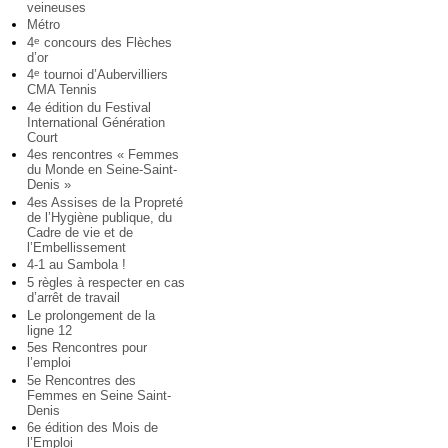
veineuses
Métro
4
concours des Flèches
e
d’or
4
tournoi d’Aubervilliers
e
CMA Tennis
4e édition du Festival
International Génération
Court
4es rencontres « Femmes
du Monde en Seine-Saint-
Denis »
4es Assises de la Propreté
de l’Hygiène publique, du
Cadre de vie et de
l’Embellissement
4-1 au Sambola !
5 règles à respecter en cas
d’arrêt de travail
Le prolongement de la
ligne 12
5es Rencontres pour
l’emploi
5e Rencontres des
Femmes en Seine Saint-
Denis
6e édition des Mois de
l’Emploi