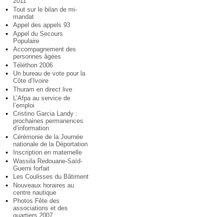
2011
Tout sur le bilan de mi-
mandat
Appel des appels 93
Appel du Secours
Populaire
Accompagnement des
personnes âgées
Téléthon 2006
Un bureau de vote pour la
Côte d’Ivoire
Thuram en direct live
L’Afpa au service de
l’emploi
Cristino Garcia Landy :
prochaines permanences
d’information
Cérémonie de la Journée
nationale de la Déportation
Inscription en maternelle
Wassila Redouane-Saïd-
Guerni forfait
Les Coulisses du Bâtiment
Nouveaux horaires au
centre nautique
Photos Fête des
associations et des
quartiers 2007