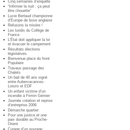
Cinq semaines d’enquête
“Infirmier la nuit : ça peut
être chouette”
Lucie Bertaud championne
d’Europe de boxe anglaise
Refusons la misère !
Les lundis du Collège de
France
L’État doit appliquer la loi
et évacuer le campement
Résultats élections
législatives
Bienvenue place du front
Populaire
Travaux passage des
Chalets
Un bail de 40 ans signé
entre Aubervacances-
Loisirs et EDF
Un enfant victime d’un
incendie à Firmin Gémier
Journée création et reprise
d’entreprise 2006
Démarche quartier
Pour une justice et une
paix durable au Proche-
Orient
Curage d’un ouvrage