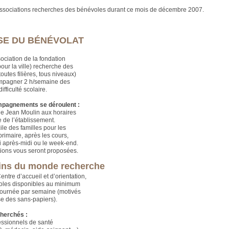
ssociations recherches des bénévoles durant ce mois de décembre 2007.
E DU BÉNÉVOLAT
ociation de la fondation
our la ville) recherche des
toutes filières, tous niveaux)
mpagner 2 h/semaine des
ifficulté scolaire.
pagnements se déroulent :
e Jean Moulin aux horaires
e de l’établissement.
le des familles pour les
primaire, après les cours,
i après-midi ou le week-end.
ions vous seront proposées.
ns du monde recherche
entre d’accueil et d’orientation,
oles disponibles au minimum
ournée par semaine (motivés
se des sans-papiers).
cherchés :
essionnels de santé