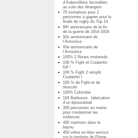
d’Aubervilliers favorables
au vote des étrangers
75 invitations pour 2
personnes à gagner pour la
finale de rugby du Top 14
89
anniversaire de la fin
e
de la guerre de 1914-1918
92e anniversaire de
l’Armistice
93e anniversaire de
l’Armistice
100% 2 Roues motorisés
100 % Fight et Coubertin
full !
100 % Fight 2 remplit
Coubertin !
100 % de Fight et de
réussite
100% Colombie
104 Barbusse : fabrication
d’un épouvantail
300 personnes en mairie
pour condamner les
violences
400 marmots dans le
bayou
450 vélos en libre service
sur le territoire de Plaine