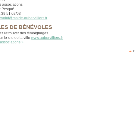
 associations
Dr Pesqué
8.39.51.02/03
evolat@mairie-aubervilliers.fr
ES DE BÉNÉVOLES
ez retrouver des témoignages
r le site de la ville
www.aubervilliers.fr
 associations »
H