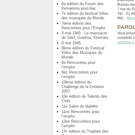
6e édition du Forum des
Bureau des
formations post-bac
7 rue du 
7e édition du festival Villes
Tél. : 01.4
des musiques du Monde
Mél. :
fben
7ème édition des
PAROL
Rencontres pour l’Emploi
8 mai 1945 : Le massacre
Vous pouv
de Sétif, Guelma, Kherrata
complets su
rubrique «
8 mai 1945
8ème édition du Festival
Villes des Musiques du
Monde
8e Rencontres pour
l’emploi
9es Rencontres pour
l’emploi
10ème édition du
Challenge de la Création
2007
10e édition de Talents des
Cités
11e Salon du diabète
11es Rencontres pour
l’emploi
13es Rencontres pour
l’emploi
14
édition du Trophée des
e