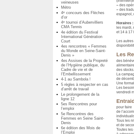
(infirmier
veineuses
–
des opéra
Métro
–
des tradu
4
concours des Flèches
e
espagnol, 
d’or
4
tournoi d’Aubervilliers
e
Horaires :
CMA Tennis
les mardi, 
4e édition du Festival
et 14 à 17 
International Génération
Court
Les autres
disponibil
4es rencontres « Femmes
du Monde en Seine-Saint-
Les Re
Denis »
4es Assises de la Propreté
des bénévo
de l’Hygiène publique, du
alimentaire
Cadre de vie et de
des stocks
l’Embellissement
La campag
de décemb
4-1 au Sambola !
Une format
5 règles à respecter en cas
Les besoins
d’arrêt de travail
vendredi m
Le prolongement de la
ligne 12
Entrai
5es Rencontres pour
pour faire
l’emploi
de l’acco
5e Rencontres des
individuali
Femmes en Seine Saint-
Tous les n
Denis
et de seco
6e édition des Mois de
Toutes les 
l’Emploi
à adresser