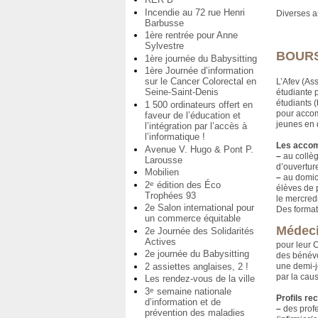
Incendie au 72 rue Henri
Diverses a
Barbusse
1ère rentrée pour Anne
Sylvestre
BOURS
1ère journée du Babysitting
1ère Journée d’information
sur le Cancer Colorectal en
L’Afev (Ass
Seine-Saint-Denis
étudiante p
étudiants (
1 500 ordinateurs offert en
pour acco
faveur de l’éducation et
jeunes en d
l’intégration par l’accès à
l’informatique !
Les accom
Avenue V. Hugo & Pont P.
–
au collèg
Larousse
d’ouvertur
Mobilien
–
au domici
2
édition des Éco
e
élèves de 
Trophées 93
le mercred
2e Salon international pour
Des format
un commerce équitable
Médeci
2e Journée des Solidarités
Actives
pour leur C
2e journée du Babysitting
des bénév
2 assiettes anglaises, 2 !
une demi-j
par la cau
Les rendez-vous de la ville
3
semaine nationale
e
Profils re
d’information et de
–
des prof
prévention des maladies