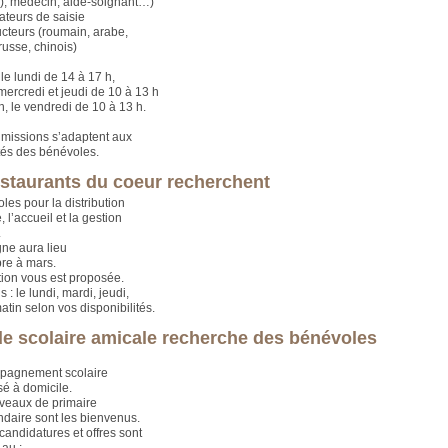
(e), médecin, aide-soignant…)
teurs de saisie
cteurs (roumain, arabe,
russe, chinois)
le lundi de 14 à 17 h,
mercredi et jeudi de 10 à 13 h
h, le vendredi de 10 à 13 h.
 missions s’adaptent aux
ités des bénévoles.
staurants du coeur recherchent
les pour la distribution
, l’accueil et la gestion
.
ne aura lieu
re à mars.
ion vous est proposée.
 : le lundi, mardi, jeudi,
atin selon vos disponibilités.
de scolaire amicale recherche des bénévoles
mpagnement scolaire
sé à domicile.
iveaux de primaire
ndaire sont les bienvenus.
candidatures et offres sont
 au :