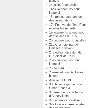
Bahuts
14 juillet façon Auber
14es Rencontres pour
l’emploi
15e rendez-vous annuel
des associations
17e Festival de films Pour
éveiller les regards
19 logements à louer pour
des salariés du 1 %
20 bougies pour Etincelles
22e Championnat de
Caisses à savon
24e édition du salon de
l’Etudiant de Paris
25es Rencontres pour
l’emploi
25 août 44
25ème édition Banlieues
bleues
Annike KELEBE
30 places à gagner pour
Urban Peace 3
31 ème tournoi de tennis
d’Aubervilliers
31 décembre solidaire
32e Coupe internationale
des samouraïs