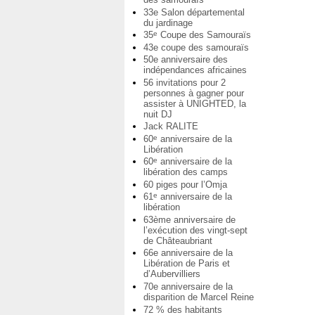
33e Salon départemental
du jardinage
35
Coupe des Samouraïs
e
43e coupe des samouraïs
50e anniversaire des
indépendances africaines
56 invitations pour 2
personnes à gagner pour
assister à UNIGHTED, la
nuit DJ
Jack RALITE
60
anniversaire de la
e
Libération
60
anniversaire de la
e
libération des camps
60 piges pour l’Omja
61
anniversaire de la
e
libération
63ème anniversaire de
l’exécution des vingt-sept
de Châteaubriant
66e anniversaire de la
Libération de Paris et
d’Aubervilliers
70e anniversaire de la
disparition de Marcel Reine
72 % des habitants