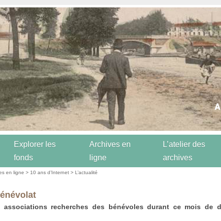
Explorer les
Archives en
L’atelier des
fonds
ligne
archives
es en ligne
>
10 ans d’Internet
>
L’actualité
bénévolat
s associations recherches des bénévoles durant ce mois de 