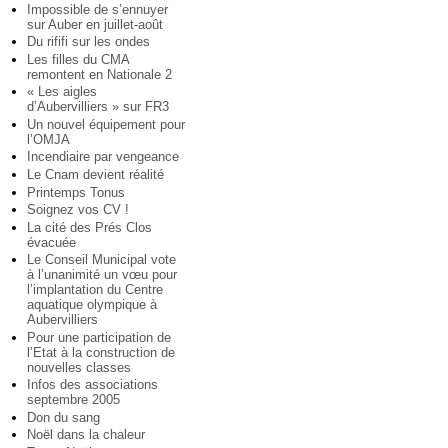
Impossible de s’ennuyer
sur Auber en juillet-août
Du rififi sur les ondes
Les filles du CMA
remontent en Nationale 2
« Les aigles
d’Aubervilliers » sur FR3
Un nouvel équipement pour
l’OMJA
Incendiaire par vengeance
Le Cnam devient réalité
Printemps Tonus
Soignez vos CV !
La cité des Prés Clos
évacuée
Le Conseil Municipal vote
à l’unanimité un vœu pour
l’implantation du Centre
aquatique olympique à
Aubervilliers
Pour une participation de
l’Etat à la construction de
nouvelles classes
Infos des associations
septembre 2005
Don du sang
Noël dans la chaleur