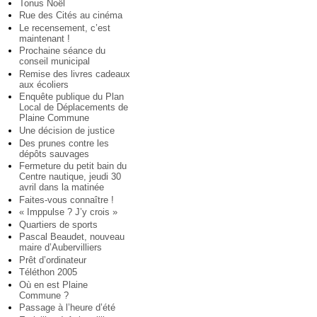
Tonus Noël
Rue des Cités au cinéma
Le recensement, c’est
maintenant !
Prochaine séance du
conseil municipal
Remise des livres cadeaux
aux écoliers
Enquête publique du Plan
Local de Déplacements de
Plaine Commune
Une décision de justice
Des prunes contre les
dépôts sauvages
Fermeture du petit bain du
Centre nautique, jeudi 30
avril dans la matinée
Faites-vous connaître !
« Imppulse ? J’y crois »
Quartiers de sports
Pascal Beaudet, nouveau
maire d’Aubervilliers
Prêt d’ordinateur
Téléthon 2005
Où en est Plaine
Commune ?
Passage à l’heure d’été