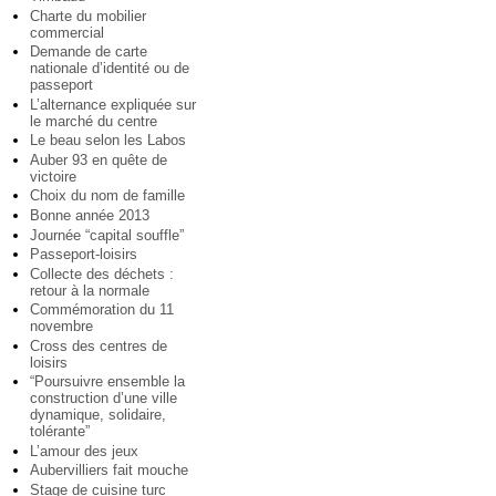
Charte du mobilier
commercial
Demande de carte
nationale d’identité ou de
passeport
L’alternance expliquée sur
le marché du centre
Le beau selon les Labos
Auber 93 en quête de
victoire
Choix du nom de famille
Bonne année 2013
Journée “capital souffle”
Passeport-loisirs
Collecte des déchets :
retour à la normale
Commémoration du 11
novembre
Cross des centres de
loisirs
“Poursuivre ensemble la
construction d’une ville
dynamique, solidaire,
tolérante”
L’amour des jeux
Aubervilliers fait mouche
Stage de cuisine turc