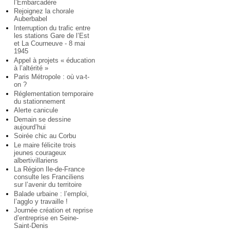
l’Embarcadère
Rejoignez la chorale
Auberbabel
Interruption du trafic entre
les stations Gare de l’Est
et La Courneuve - 8 mai
1945
Appel à projets « éducation
à l’altérité »
Paris Métropole : où va-t-
on ?
Réglementation temporaire
du stationnement
Alerte canicule
Demain se dessine
aujourd’hui
Soirée chic au Corbu
Le maire félicite trois
jeunes courageux
albertivillariens
La Région Ile-de-France
consulte les Franciliens
sur l’avenir du territoire
Balade urbaine : l’emploi,
l’agglo y travaille !
Journée création et reprise
d’entreprise en Seine-
Saint-Denis