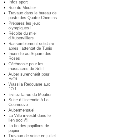
Infos sport
Rue du Moutier
Travaux dans le bureau de
poste des Quatre-Chemins
Préparez les jeux
olympiques !
Récolte du miel
d’Aubervilliers
Rassemblement solidaire
après l’attentat de Tunis
Incendie au Square des
Roses
Cérémonie pour les
massacres de Sétif
Auber surenchérit pour
Haïti
Wassila Redouane aux
JO !
Evitez la rue du Moutier
Suite à l’incendie à La
Courneuve
Aubermensuel
La Ville investit dans le
lien soci@l
La fin des papillons de
papier
Travaux de voirie en juillet