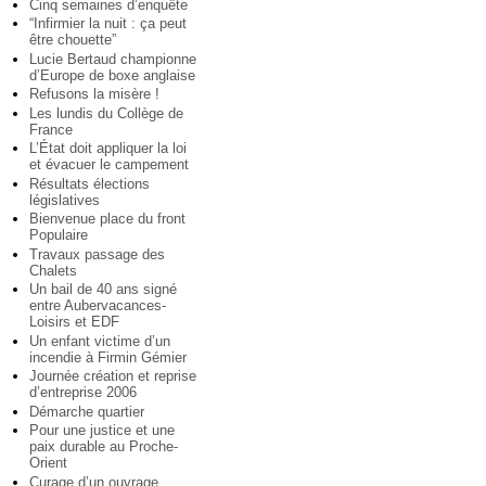
Cinq semaines d’enquête
“Infirmier la nuit : ça peut
être chouette”
Lucie Bertaud championne
d’Europe de boxe anglaise
Refusons la misère !
Les lundis du Collège de
France
L’État doit appliquer la loi
et évacuer le campement
Résultats élections
législatives
Bienvenue place du front
Populaire
Travaux passage des
Chalets
Un bail de 40 ans signé
entre Aubervacances-
Loisirs et EDF
Un enfant victime d’un
incendie à Firmin Gémier
Journée création et reprise
d’entreprise 2006
Démarche quartier
Pour une justice et une
paix durable au Proche-
Orient
Curage d’un ouvrage