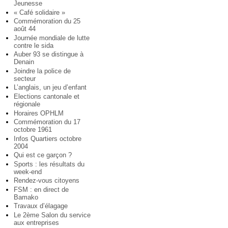
Jeunesse
« Café solidaire »
Commémoration du 25
août 44
Journée mondiale de lutte
contre le sida
Auber 93 se distingue à
Denain
Joindre la police de
secteur
L’anglais, un jeu d’enfant
Elections cantonale et
régionale
Horaires OPHLM
Commémoration du 17
octobre 1961
Infos Quartiers octobre
2004
Qui est ce garçon ?
Sports : les résultats du
week-end
Rendez-vous citoyens
FSM : en direct de
Bamako
Travaux d’élagage
Le 2ème Salon du service
aux entreprises