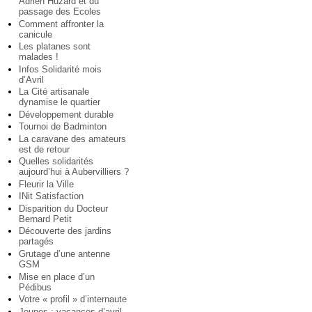
Adrien Huzard et du
passage des Ecoles
Comment affronter la
canicule
Les platanes sont
malades !
Infos Solidarité mois
d’Avril
La Cité artisanale
dynamise le quartier
Développement durable
Tournoi de Badminton
La caravane des amateurs
est de retour
Quelles solidarités
aujourd’hui à Aubervilliers ?
Fleurir la Ville
INit Satisfaction
Disparition du Docteur
Bernard Petit
Découverte des jardins
partagés
Grutage d’une antenne
GSM
Mise en place d’un
Pédibus
Votre « profil » d’internaute
Jeunes : vacances d’avril