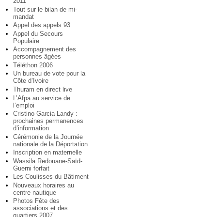
2011
Tout sur le bilan de mi-
mandat
Appel des appels 93
Appel du Secours
Populaire
Accompagnement des
personnes âgées
Téléthon 2006
Un bureau de vote pour la
Côte d’Ivoire
Thuram en direct live
L’Afpa au service de
l’emploi
Cristino Garcia Landy :
prochaines permanences
d’information
Cérémonie de la Journée
nationale de la Déportation
Inscription en maternelle
Wassila Redouane-Saïd-
Guerni forfait
Les Coulisses du Bâtiment
Nouveaux horaires au
centre nautique
Photos Fête des
associations et des
quartiers 2007