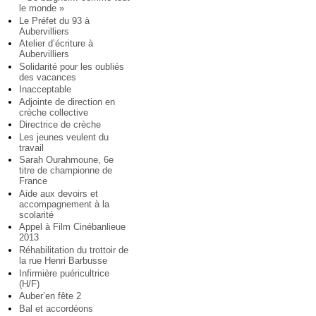
le monde »
Le Préfet du 93 à
Aubervilliers
Atelier d’écriture à
Aubervilliers
Solidarité pour les oubliés
des vacances
Inacceptable
Adjointe de direction en
crèche collective
Directrice de crèche
Les jeunes veulent du
travail
Sarah Ourahmoune, 6e
titre de championne de
France
Aide aux devoirs et
accompagnement à la
scolarité
Appel à Film Cinébanlieue
2013
Réhabilitation du trottoir de
la rue Henri Barbusse
Infirmière puéricultrice
(H/F)
Auber’en fête 2
Bal et accordéons