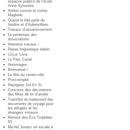
espaces publics de l’école
Anne Sylvestre
Atelier cuisine et soirée
Maghreb
Quand la télé parle du
théâtre et d’Aubervilliers
Travaux d’assainissement
Le printemps des
associations
Attention travaux !
Repas linguistique italien
Circul ’Livre
Le Parc Canal
Hommages
Bienvenue !
La fête du centre-ville
Proxi-emploi
Rejoignez Sol En Si
Concours des décorations
des fêtes de fin d’année
Transfert du traitement des
documents de voyage pour
les réfugiés et les
étrangers mineurs
Remise des Éco Trophées
93
Michel Jonasz en escale à