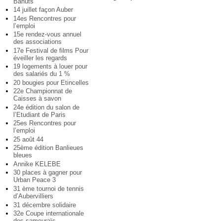
Bahuts
14 juillet façon Auber
14es Rencontres pour
l’emploi
15e rendez-vous annuel
des associations
17e Festival de films Pour
éveiller les regards
19 logements à louer pour
des salariés du 1 %
20 bougies pour Etincelles
22e Championnat de
Caisses à savon
24e édition du salon de
l’Etudiant de Paris
25es Rencontres pour
l’emploi
25 août 44
25ème édition Banlieues
bleues
Annike KELEBE
30 places à gagner pour
Urban Peace 3
31 ème tournoi de tennis
d’Aubervilliers
31 décembre solidaire
32e Coupe internationale
des samouraïs