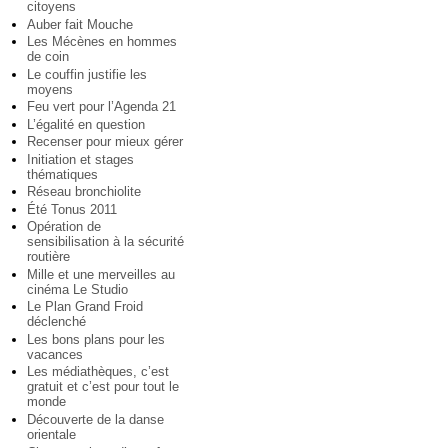
citoyens
Auber fait Mouche
Les Mécènes en hommes
de coin
Le couffin justifie les
moyens
Feu vert pour l’Agenda 21
L’égalité en question
Recenser pour mieux gérer
Initiation et stages
thématiques
Réseau bronchiolite
Été Tonus 2011
Opération de
sensibilisation à la sécurité
routière
Mille et une merveilles au
cinéma Le Studio
Le Plan Grand Froid
déclenché
Les bons plans pour les
vacances
Les médiathèques, c’est
gratuit et c’est pour tout le
monde
Découverte de la danse
orientale