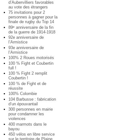
d’Aubervilliers favorables
au vote des étrangers
75 invitations pour 2
personnes à gagner pour la
finale de rugby du Top 14
89
anniversaire de la fin
e
de la guerre de 1914-1918
92e anniversaire de
l’Armistice
93e anniversaire de
l’Armistice
100% 2 Roues motorisés
100 % Fight et Coubertin
full !
100 % Fight 2 remplit
Coubertin !
100 % de Fight et de
réussite
100% Colombie
104 Barbusse : fabrication
d’un épouvantail
300 personnes en mairie
pour condamner les
violences
400 marmots dans le
bayou
450 vélos en libre service
sur le territoire de Plaine