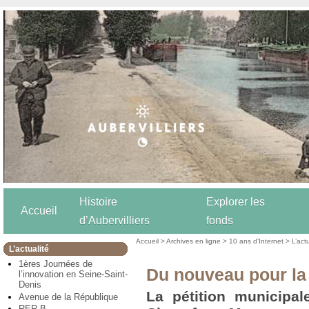
Histoire
Explorer les
Accueil
d’Aubervilliers
fonds
Accueil
>
Archives en ligne
>
10 ans d’Internet
>
L’act
L’actualité
1ères Journées de
Du nouveau pour la
l’innovation en Seine-Saint-
Denis
La pétition municipal
Avenue de la République
RER B