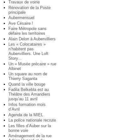
Travaux de voirie
Rénovation de la Poste
principale
Aubermensuel
Ave Césaire !
Faire Métropole sans
défaire les territoires
Alain Delon à Aubervilliers
Les « Colocataires »
n’habitent pas
Aubervilliers. Une Loft
Story...
Un « Musée précaire » rue
Albinet
Un square au nom de
Thierry Saganta
Quand la ville bouge
Fadila Belkebla est au
Théâtre des Amandiers
jusqu’au 11 avril
Infos formation mois
d’Avril
Agenda de la MIEL
La police nationale recrute
Les filles d’Auber sur la
bonne voie
Aménagement de la rue