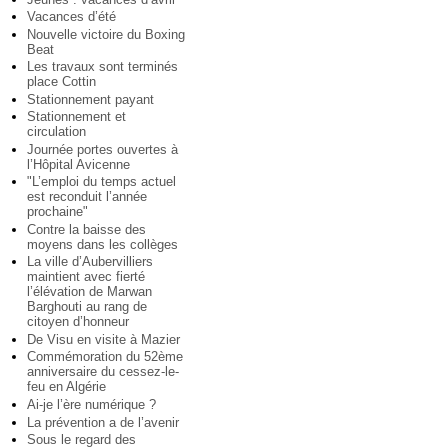
Vacances d’été
Nouvelle victoire du Boxing
Beat
Les travaux sont terminés
place Cottin
Stationnement payant
Stationnement et
circulation
Journée portes ouvertes à
l’Hôpital Avicenne
"L’emploi du temps actuel
est reconduit l’année
prochaine"
Contre la baisse des
moyens dans les collèges
La ville d’Aubervilliers
maintient avec fierté
l’élévation de Marwan
Barghouti au rang de
citoyen d’honneur
De Visu en visite à Mazier
Commémoration du 52ème
anniversaire du cessez-le-
feu en Algérie
Ai-je l’ère numérique ?
La prévention a de l’avenir
Sous le regard des