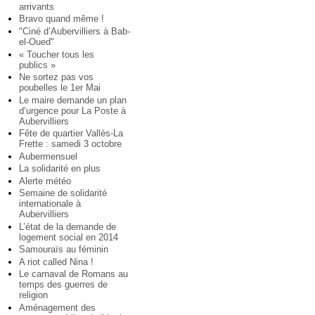
arrivants
Bravo quand même !
"Ciné d’Aubervilliers à Bab-
el-Oued"
« Toucher tous les
publics »
Ne sortez pas vos
poubelles le 1er Mai
Le maire demande un plan
d’urgence pour La Poste à
Aubervilliers
Fête de quartier Vallès-La
Frette : samedi 3 octobre
Aubermensuel
La solidarité en plus
Alerte météo
Semaine de solidarité
internationale à
Aubervilliers
L’état de la demande de
logement social en 2014
Samouraïs au féminin
A riot called Nina !
Le carnaval de Romans au
temps des guerres de
religion
Aménagement des