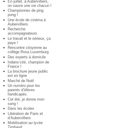
En juillet, à Aubervilliers,
on sauve une vie chacun !
Championnes de ping
pong !
Une école de cinéma à
Aubervilliers
Recherche
accompagnateurs
Le travail et le sérieux, ça
paye !
Rencontre citoyenne au
collège Rosa Luxemburg
Des experts à domicile
Indans’cité, champion de
France !
La brochure jeune public
est en ligne
Marché de Noël
Un numéro pour les
parents d’élèves
handicapés.
Cet été, je donne mon
sang !
Dans les écoles
Libération de Paris et
d’Aubervilliers
Mobilisation au lycée
Timbaud