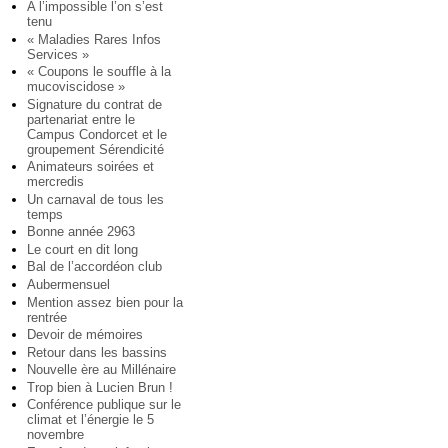
A l’impossible l’on s’est
tenu
« Maladies Rares Infos
Services »
« Coupons le souffle à la
mucoviscidose »
Signature du contrat de
partenariat entre le
Campus Condorcet et le
groupement Sérendicité
Animateurs soirées et
mercredis
Un carnaval de tous les
temps
Bonne année 2963
Le court en dit long
Bal de l’accordéon club
Aubermensuel
Mention assez bien pour la
rentrée
Devoir de mémoires
Retour dans les bassins
Nouvelle ère au Millénaire
Trop bien à Lucien Brun !
Conférence publique sur le
climat et l’énergie le 5
novembre