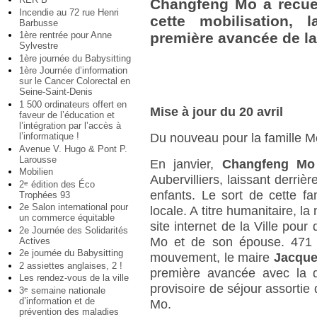
Changfeng Mo a recueil
Incendie au 72 rue Henri
cette mobilisation, 
Barbusse
1ère rentrée pour Anne
première avancée de la
Sylvestre
1ère journée du Babysitting
1ère Journée d’information
sur le Cancer Colorectal en
Seine-Saint-Denis
1 500 ordinateurs offert en
Mise à jour du 20 avril
faveur de l’éducation et
l’intégration par l’accès à
l’informatique !
Du nouveau pour la famille M
Avenue V. Hugo & Pont P.
Larousse
En janvier,
Changfeng Mo
Mobilien
Aubervilliers, laissant derriè
2
édition des Éco
e
enfants. Le sort de cette fam
Trophées 93
2e Salon international pour
locale. A titre humanitaire, la
un commerce équitable
site internet de la Ville pou
2e Journée des Solidarités
Mo et de son épouse. 471 Al
Actives
2e journée du Babysitting
mouvement, le maire
Jacque
2 assiettes anglaises, 2 !
première avancée avec la dé
Les rendez-vous de la ville
provisoire de séjour assortie 
3
semaine nationale
e
d’information et de
Mo.
prévention des maladies