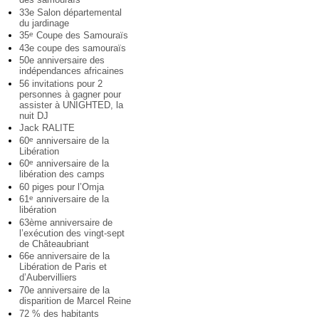
33e Salon départemental
du jardinage
35
Coupe des Samouraïs
e
43e coupe des samouraïs
50e anniversaire des
indépendances africaines
56 invitations pour 2
personnes à gagner pour
assister à UNIGHTED, la
nuit DJ
Jack RALITE
60
anniversaire de la
e
Libération
60
anniversaire de la
e
libération des camps
60 piges pour l’Omja
61
anniversaire de la
e
libération
63ème anniversaire de
l’exécution des vingt-sept
de Châteaubriant
66e anniversaire de la
Libération de Paris et
d’Aubervilliers
70e anniversaire de la
disparition de Marcel Reine
72 % des habitants