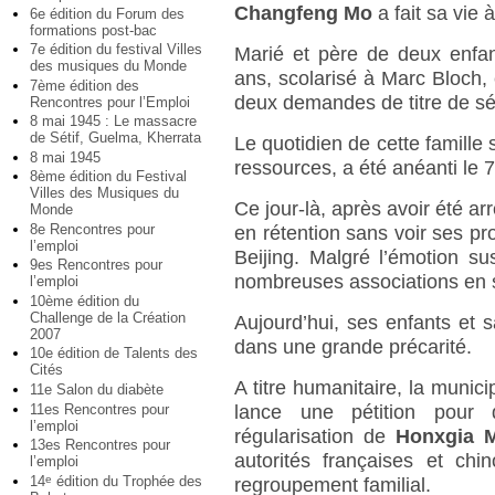
Changfeng Mo
a fait sa vie à
6e édition du Forum des
formations post-bac
7e édition du festival Villes
Marié et père de deux enfants
des musiques du Monde
ans, scolarisé à Marc Bloch, 
7ème édition des
deux demandes de titre de sé
Rencontres pour l’Emploi
8 mai 1945 : Le massacre
de Sétif, Guelma, Kherrata
Le quotidien de cette famille 
8 mai 1945
ressources, a été anéanti le 7
8ème édition du Festival
Villes des Musiques du
Ce jour-là, après avoir été ar
Monde
8e Rencontres pour
en rétention sans voir ses p
l’emploi
Beijing. Malgré l’émotion su
9es Rencontres pour
nombreuses associations en s
l’emploi
10ème édition du
Challenge de la Création
Aujourd’hui, ses enfants et 
2007
dans une grande précarité.
10e édition de Talents des
Cités
A titre humanitaire, la municip
11e Salon du diabète
11es Rencontres pour
lance une pétition pour 
l’emploi
régularisation de
Honxgia 
13es Rencontres pour
autorités françaises et chin
l’emploi
14
édition du Trophée des
e
regroupement familial.