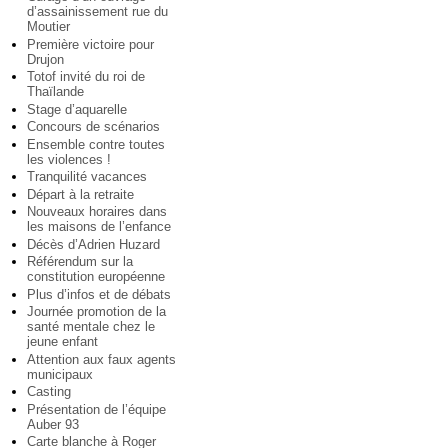
d’assainissement rue du
Moutier
Première victoire pour
Drujon
Totof invité du roi de
Thaïlande
Stage d’aquarelle
Concours de scénarios
Ensemble contre toutes
les violences !
Tranquilité vacances
Départ à la retraite
Nouveaux horaires dans
les maisons de l’enfance
Décès d’Adrien Huzard
Référendum sur la
constitution européenne
Plus d’infos et de débats
Journée promotion de la
santé mentale chez le
jeune enfant
Attention aux faux agents
municipaux
Casting
Présentation de l’équipe
Auber 93
Carte blanche à Roger