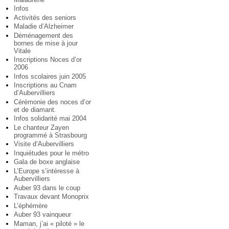
Infos
Activités des seniors
Maladie d’Alzheimer
Déménagement des
bornes de mise à jour
Vitale
Inscriptions Noces d’or
2006
Infos scolaires juin 2005
Inscriptions au Cnam
d’Aubervilliers
Cérémonie des noces d’or
et de diamant.
Infos solidarité mai 2004
Le chanteur Zayen
programmé à Strasbourg
Visite d’Aubervilliers
Inquiétudes pour le métro
Gala de boxe anglaise
L’Europe s’intéresse à
Aubervilliers
Auber 93 dans le coup
Travaux devant Monoprix
L’éphémère
Auber 93 vainqueur
Maman, j’ai « piloté » le