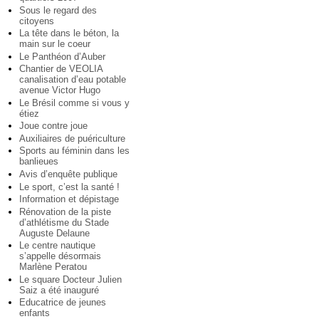
Sous le regard des
citoyens
La tête dans le béton, la
main sur le coeur
Le Panthéon d’Auber
Chantier de VEOLIA
canalisation d’eau potable
avenue Victor Hugo
Le Brésil comme si vous y
étiez
Joue contre joue
Auxiliaires de puériculture
Sports au féminin dans les
banlieues
Avis d’enquête publique
Le sport, c’est la santé !
Information et dépistage
Rénovation de la piste
d’athlétisme du Stade
Auguste Delaune
Le centre nautique
s’appelle désormais
Marlène Peratou
Le square Docteur Julien
Saiz a été inauguré
Educatrice de jeunes
enfants