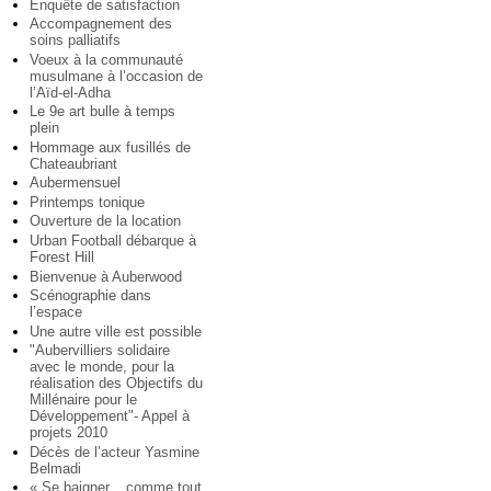
Enquête de satisfaction
Accompagnement des
soins palliatifs
Voeux à la communauté
musulmane à l’occasion de
l’Aïd-el-Adha
Le 9e art bulle à temps
plein
Hommage aux fusillés de
Chateaubriant
Aubermensuel
Printemps tonique
Ouverture de la location
Urban Football débarque à
Forest Hill
Bienvenue à Auberwood
Scénographie dans
l’espace
Une autre ville est possible
"Aubervilliers solidaire
avec le monde, pour la
réalisation des Objectifs du
Millénaire pour le
Développement"- Appel à
projets 2010
Décès de l’acteur Yasmine
Belmadi
« Se baigner... comme tout