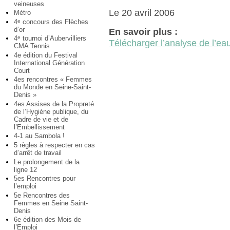
veineuses
Le 20 avril 2006
Métro
4
concours des Flèches
e
d’or
En savoir plus :
4
tournoi d’Aubervilliers
e
Télécharger l’analyse de l’eau
CMA Tennis
4e édition du Festival
International Génération
Court
4es rencontres « Femmes
du Monde en Seine-Saint-
Denis »
4es Assises de la Propreté
de l’Hygiène publique, du
Cadre de vie et de
l’Embellissement
4-1 au Sambola !
5 règles à respecter en cas
d’arrêt de travail
Le prolongement de la
ligne 12
5es Rencontres pour
l’emploi
5e Rencontres des
Femmes en Seine Saint-
Denis
6e édition des Mois de
l’Emploi