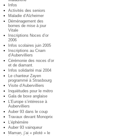
Infos
Activités des seniors
Maladie d’Alzheimer
Déménagement des
bornes de mise à jour
Vitale
Inscriptions Noces d’or
2006
Infos scolaires juin 2005
Inscriptions au Cnam
d’Aubervilliers
Cérémonie des noces d’or
et de diamant.
Infos solidarité mai 2004
Le chanteur Zayen
programmé à Strasbourg
Visite d’Aubervilliers
Inquiétudes pour le métro
Gala de boxe anglaise
L’Europe s’intéresse à
Aubervilliers
Auber 93 dans le coup
Travaux devant Monoprix
L’éphémère
Auber 93 vainqueur
Maman, j’ai « piloté » le