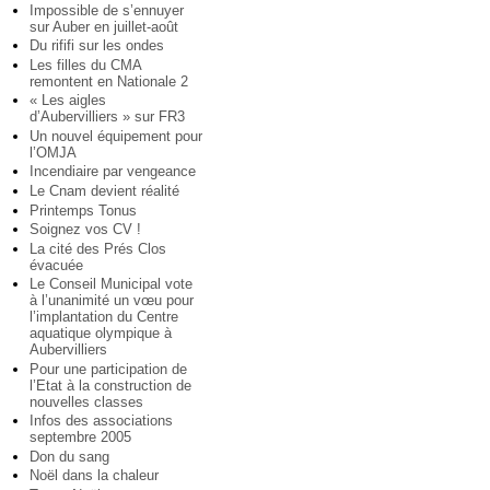
Impossible de s’ennuyer
sur Auber en juillet-août
Du rififi sur les ondes
Les filles du CMA
remontent en Nationale 2
« Les aigles
d’Aubervilliers » sur FR3
Un nouvel équipement pour
l’OMJA
Incendiaire par vengeance
Le Cnam devient réalité
Printemps Tonus
Soignez vos CV !
La cité des Prés Clos
évacuée
Le Conseil Municipal vote
à l’unanimité un vœu pour
l’implantation du Centre
aquatique olympique à
Aubervilliers
Pour une participation de
l’Etat à la construction de
nouvelles classes
Infos des associations
septembre 2005
Don du sang
Noël dans la chaleur