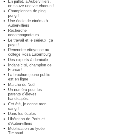
En juillet, à Aubervilliers,
on sauve une vie chacun !
Championnes de ping
pong !
Une école de cinéma à
Aubervilliers
Recherche
accompagnateurs
Le travail et le sérieux, ça
paye !
Rencontre citoyenne au
collège Rosa Luxemburg
Des experts à domicile
Indans’cité, champion de
France !
La brochure jeune public
est en ligne
Marché de Noël
Un numéro pour les
parents d’élèves
handicapés.
Cet été, je donne mon
sang !
Dans les écoles
Libération de Paris et
d’Aubervilliers
Mobilisation au lycée
Timbaud