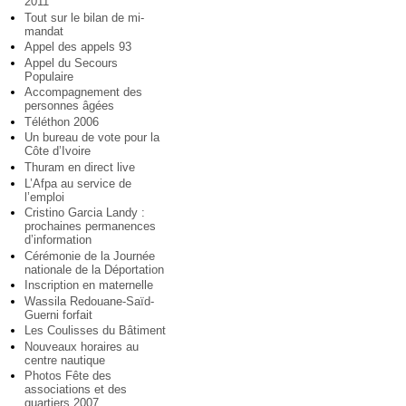
2011
Tout sur le bilan de mi-
mandat
Appel des appels 93
Appel du Secours
Populaire
Accompagnement des
personnes âgées
Téléthon 2006
Un bureau de vote pour la
Côte d’Ivoire
Thuram en direct live
L’Afpa au service de
l’emploi
Cristino Garcia Landy :
prochaines permanences
d’information
Cérémonie de la Journée
nationale de la Déportation
Inscription en maternelle
Wassila Redouane-Saïd-
Guerni forfait
Les Coulisses du Bâtiment
Nouveaux horaires au
centre nautique
Photos Fête des
associations et des
quartiers 2007