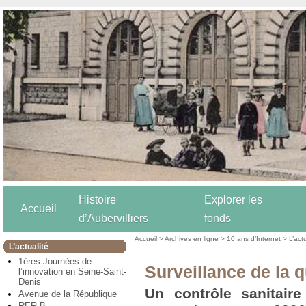
Histoire
Explorer les
Accueil
d’Aubervilliers
fonds
Accueil
>
Archives en ligne
>
10 ans d’Internet
>
L’act
L’actualité
1ères Journées de
Surveillance de la q
l’innovation en Seine-Saint-
Denis
Un contrôle sanitaire
Avenue de la République
RER B