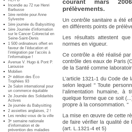
courant mars 2006
Incendie au 72 rue Henri
prélèvements.
Barbusse
1ère rentrée pour Anne
Sylvestre
Un contrôle sanitaire a été e
1ère journée du Babysitting
en différents points de prélè
1ère Journée d’information
sur le Cancer Colorectal en
Les résultats attestent que
Seine-Saint-Denis
normes en vigueur.
1 500 ordinateurs offert en
faveur de l’éducation et
l’intégration par l’accès à
Ce contrôle a été réalisé par
l’informatique !
contrôle des eaux de Paris (
Avenue V. Hugo & Pont P.
Larousse
de la Santé comme laboratoire
Mobilien
2
édition des Éco
e
L’article 1321-1 du Code de l
Trophées 93
selon lequel " Toute personn
2e Salon international pour
un commerce équitable
l’alimentation humaine, à t
2e Journée des Solidarités
quelque forme que ce soit (...
Actives
propre à la consommation. "
2e journée du Babysitting
2 assiettes anglaises, 2 !
La mise en œuvre de cette règl
Les rendez-vous de la ville
3
semaine nationale
e
de faire vérifier la qualité de 
d’information et de
(art. L.1321-4 et 5)
prévention des maladies