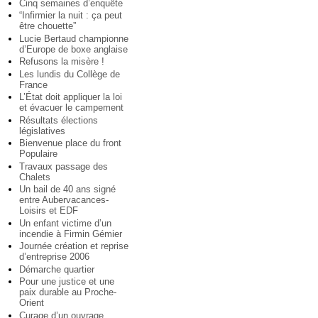
Cinq semaines d’enquête
“Infirmier la nuit : ça peut
être chouette”
Lucie Bertaud championne
d’Europe de boxe anglaise
Refusons la misère !
Les lundis du Collège de
France
L’État doit appliquer la loi
et évacuer le campement
Résultats élections
législatives
Bienvenue place du front
Populaire
Travaux passage des
Chalets
Un bail de 40 ans signé
entre Aubervacances-
Loisirs et EDF
Un enfant victime d’un
incendie à Firmin Gémier
Journée création et reprise
d’entreprise 2006
Démarche quartier
Pour une justice et une
paix durable au Proche-
Orient
Curage d’un ouvrage