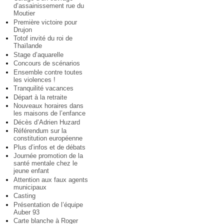
d’assainissement rue du
Moutier
Première victoire pour
Drujon
Totof invité du roi de
Thaïlande
Stage d’aquarelle
Concours de scénarios
Ensemble contre toutes
les violences !
Tranquilité vacances
Départ à la retraite
Nouveaux horaires dans
les maisons de l’enfance
Décès d’Adrien Huzard
Référendum sur la
constitution européenne
Plus d’infos et de débats
Journée promotion de la
santé mentale chez le
jeune enfant
Attention aux faux agents
municipaux
Casting
Présentation de l’équipe
Auber 93
Carte blanche à Roger