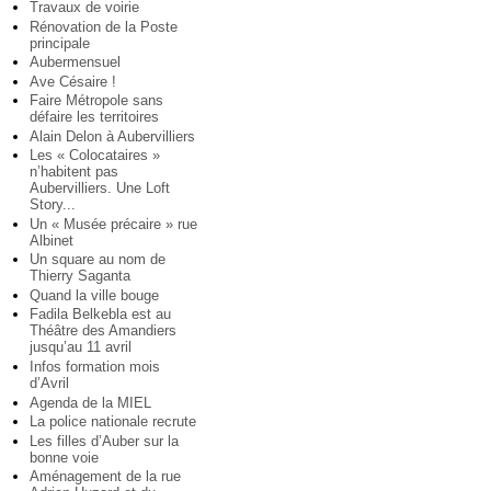
Travaux de voirie
Rénovation de la Poste
principale
Aubermensuel
Ave Césaire !
Faire Métropole sans
défaire les territoires
Alain Delon à Aubervilliers
Les « Colocataires »
n’habitent pas
Aubervilliers. Une Loft
Story...
Un « Musée précaire » rue
Albinet
Un square au nom de
Thierry Saganta
Quand la ville bouge
Fadila Belkebla est au
Théâtre des Amandiers
jusqu’au 11 avril
Infos formation mois
d’Avril
Agenda de la MIEL
La police nationale recrute
Les filles d’Auber sur la
bonne voie
Aménagement de la rue