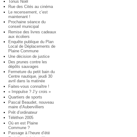
Tonus Noël
Rue des Cités au cinéma
Le recensement, c’est
maintenant !
Prochaine séance du
conseil municipal
Remise des livres cadeaux
aux écoliers
Enquête publique du Plan
Local de Déplacements de
Plaine Commune
Une décision de justice
Des prunes contre les
dépôts sauvages
Fermeture du petit bain du
Centre nautique, jeudi 30
avril dans la matinée
Faites-vous connaître !
« Imppulse ? J’y crois »
Quartiers de sports
Pascal Beaudet, nouveau
maire d’Aubervilliers
Prêt d’ordinateur
Téléthon 2005
Où en est Plaine
Commune ?
Passage à l’heure d’été