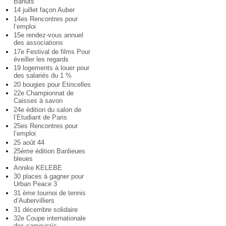
Bahuts
14 juillet façon Auber
14es Rencontres pour
l’emploi
15e rendez-vous annuel
des associations
17e Festival de films Pour
éveiller les regards
19 logements à louer pour
des salariés du 1 %
20 bougies pour Etincelles
22e Championnat de
Caisses à savon
24e édition du salon de
l’Etudiant de Paris
25es Rencontres pour
l’emploi
25 août 44
25ème édition Banlieues
bleues
Annike KELEBE
30 places à gagner pour
Urban Peace 3
31 ème tournoi de tennis
d’Aubervilliers
31 décembre solidaire
32e Coupe internationale
des samouraïs