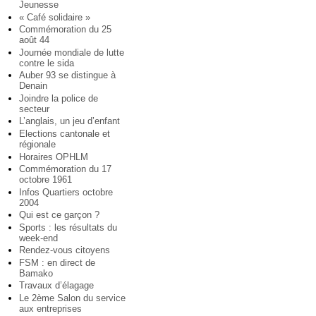
Jeunesse
« Café solidaire »
Commémoration du 25
août 44
Journée mondiale de lutte
contre le sida
Auber 93 se distingue à
Denain
Joindre la police de
secteur
L’anglais, un jeu d’enfant
Elections cantonale et
régionale
Horaires OPHLM
Commémoration du 17
octobre 1961
Infos Quartiers octobre
2004
Qui est ce garçon ?
Sports : les résultats du
week-end
Rendez-vous citoyens
FSM : en direct de
Bamako
Travaux d’élagage
Le 2ème Salon du service
aux entreprises