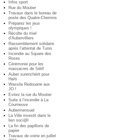
Infos sport
Rue du Moutier
Travaux dans le bureau de
poste des Quatre-Chemins
Préparez les jeux
olympiques !
Récolte du miel
d’Aubervilliers
Rassemblement solidaire
après l’attentat de Tunis
Incendie au Square des
Roses
Cérémonie pour les
massacres de Sétif
Auber surenchérit pour
Haïti
Wassila Redouane aux
JO !
Evitez la rue du Moutier
Suite à l’incendie à La
Courneuve
Aubermensuel
La Ville investit dans le
lien soci@l
La fin des papillons de
papier
Travaux de voirie en juillet