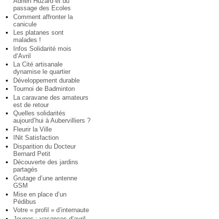
Adrien Huzard et du
passage des Ecoles
Comment affronter la
canicule
Les platanes sont
malades !
Infos Solidarité mois
d’Avril
La Cité artisanale
dynamise le quartier
Développement durable
Tournoi de Badminton
La caravane des amateurs
est de retour
Quelles solidarités
aujourd’hui à Aubervilliers ?
Fleurir la Ville
INit Satisfaction
Disparition du Docteur
Bernard Petit
Découverte des jardins
partagés
Grutage d’une antenne
GSM
Mise en place d’un
Pédibus
Votre « profil » d’internaute
Jeunes : vacances d’avril