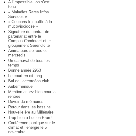
A l’impossible l’on s’est
tenu
« Maladies Rares Infos
Services »
« Coupons le souffle à la
mucoviscidose »
Signature du contrat de
partenariat entre le
Campus Condorcet et le
groupement Sérendicité
Animateurs soirées et
mercredis
Un carnaval de tous les
temps
Bonne année 2963
Le court en dit long
Bal de l’accordéon club
Aubermensuel
Mention assez bien pour la
rentrée
Devoir de mémoires
Retour dans les bassins
Nouvelle ère au Millénaire
Trop bien à Lucien Brun !
Conférence publique sur le
climat et l’énergie le 5
novembre