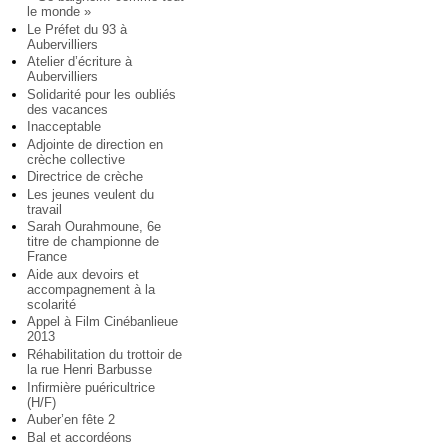
le monde »
Le Préfet du 93 à
Aubervilliers
Atelier d’écriture à
Aubervilliers
Solidarité pour les oubliés
des vacances
Inacceptable
Adjointe de direction en
crèche collective
Directrice de crèche
Les jeunes veulent du
travail
Sarah Ourahmoune, 6e
titre de championne de
France
Aide aux devoirs et
accompagnement à la
scolarité
Appel à Film Cinébanlieue
2013
Réhabilitation du trottoir de
la rue Henri Barbusse
Infirmière puéricultrice
(H/F)
Auber’en fête 2
Bal et accordéons