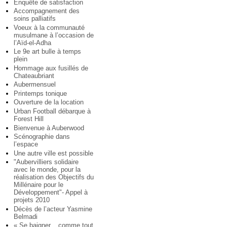
Enquête de satisfaction
Accompagnement des
soins palliatifs
Voeux à la communauté
musulmane à l’occasion de
l’Aïd-el-Adha
Le 9e art bulle à temps
plein
Hommage aux fusillés de
Chateaubriant
Aubermensuel
Printemps tonique
Ouverture de la location
Urban Football débarque à
Forest Hill
Bienvenue à Auberwood
Scénographie dans
l’espace
Une autre ville est possible
"Aubervilliers solidaire
avec le monde, pour la
réalisation des Objectifs du
Millénaire pour le
Développement"- Appel à
projets 2010
Décès de l’acteur Yasmine
Belmadi
« Se baigner... comme tout