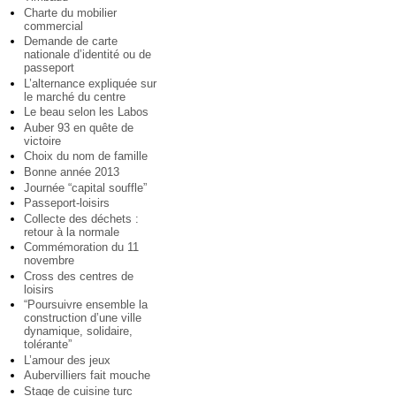
Charte du mobilier
commercial
Demande de carte
nationale d’identité ou de
passeport
L’alternance expliquée sur
le marché du centre
Le beau selon les Labos
Auber 93 en quête de
victoire
Choix du nom de famille
Bonne année 2013
Journée “capital souffle”
Passeport-loisirs
Collecte des déchets :
retour à la normale
Commémoration du 11
novembre
Cross des centres de
loisirs
“Poursuivre ensemble la
construction d’une ville
dynamique, solidaire,
tolérante”
L’amour des jeux
Aubervilliers fait mouche
Stage de cuisine turc