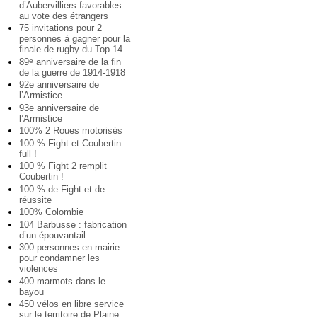
d’Aubervilliers favorables
au vote des étrangers
75 invitations pour 2
personnes à gagner pour la
finale de rugby du Top 14
89
anniversaire de la fin
e
de la guerre de 1914-1918
92e anniversaire de
l’Armistice
93e anniversaire de
l’Armistice
100% 2 Roues motorisés
100 % Fight et Coubertin
full !
100 % Fight 2 remplit
Coubertin !
100 % de Fight et de
réussite
100% Colombie
104 Barbusse : fabrication
d’un épouvantail
300 personnes en mairie
pour condamner les
violences
400 marmots dans le
bayou
450 vélos en libre service
sur le territoire de Plaine