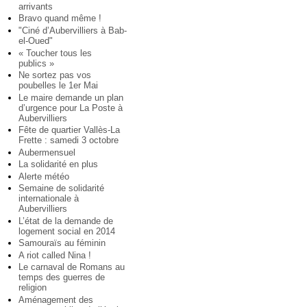
arrivants
Bravo quand même !
"Ciné d’Aubervilliers à Bab-
el-Oued"
« Toucher tous les
publics »
Ne sortez pas vos
poubelles le 1er Mai
Le maire demande un plan
d’urgence pour La Poste à
Aubervilliers
Fête de quartier Vallès-La
Frette : samedi 3 octobre
Aubermensuel
La solidarité en plus
Alerte météo
Semaine de solidarité
internationale à
Aubervilliers
L’état de la demande de
logement social en 2014
Samouraïs au féminin
A riot called Nina !
Le carnaval de Romans au
temps des guerres de
religion
Aménagement des