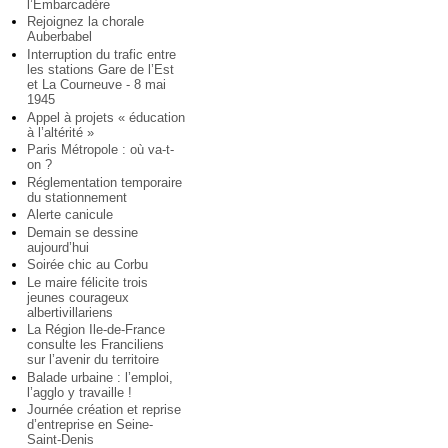
l’Embarcadère
Rejoignez la chorale
Auberbabel
Interruption du trafic entre
les stations Gare de l’Est
et La Courneuve - 8 mai
1945
Appel à projets « éducation
à l’altérité »
Paris Métropole : où va-t-
on ?
Réglementation temporaire
du stationnement
Alerte canicule
Demain se dessine
aujourd’hui
Soirée chic au Corbu
Le maire félicite trois
jeunes courageux
albertivillariens
La Région Ile-de-France
consulte les Franciliens
sur l’avenir du territoire
Balade urbaine : l’emploi,
l’agglo y travaille !
Journée création et reprise
d’entreprise en Seine-
Saint-Denis