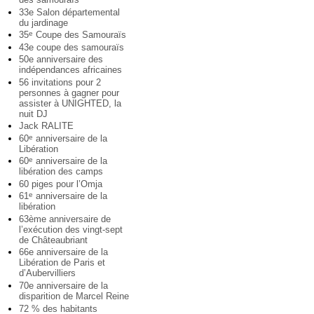
33e Salon départemental
du jardinage
35
Coupe des Samouraïs
e
43e coupe des samouraïs
50e anniversaire des
indépendances africaines
56 invitations pour 2
personnes à gagner pour
assister à UNIGHTED, la
nuit DJ
Jack RALITE
60
anniversaire de la
e
Libération
60
anniversaire de la
e
libération des camps
60 piges pour l’Omja
61
anniversaire de la
e
libération
63ème anniversaire de
l’exécution des vingt-sept
de Châteaubriant
66e anniversaire de la
Libération de Paris et
d’Aubervilliers
70e anniversaire de la
disparition de Marcel Reine
72 % des habitants