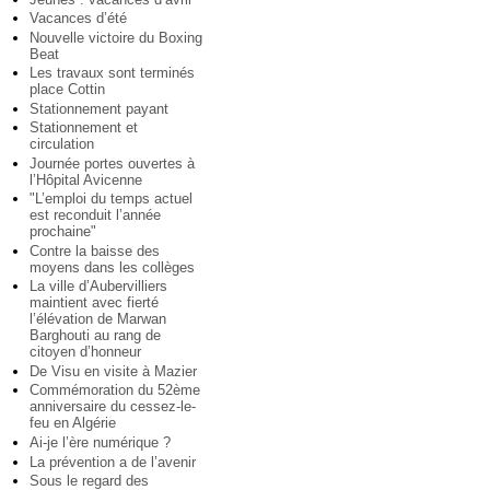
Vacances d’été
Nouvelle victoire du Boxing
Beat
Les travaux sont terminés
place Cottin
Stationnement payant
Stationnement et
circulation
Journée portes ouvertes à
l’Hôpital Avicenne
"L’emploi du temps actuel
est reconduit l’année
prochaine"
Contre la baisse des
moyens dans les collèges
La ville d’Aubervilliers
maintient avec fierté
l’élévation de Marwan
Barghouti au rang de
citoyen d’honneur
De Visu en visite à Mazier
Commémoration du 52ème
anniversaire du cessez-le-
feu en Algérie
Ai-je l’ère numérique ?
La prévention a de l’avenir
Sous le regard des