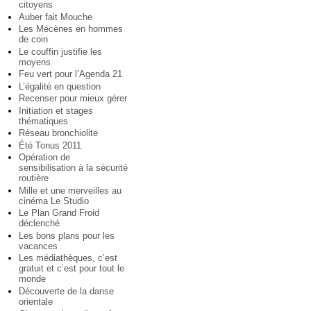
citoyens
Auber fait Mouche
Les Mécènes en hommes
de coin
Le couffin justifie les
moyens
Feu vert pour l’Agenda 21
L’égalité en question
Recenser pour mieux gérer
Initiation et stages
thématiques
Réseau bronchiolite
Été Tonus 2011
Opération de
sensibilisation à la sécurité
routière
Mille et une merveilles au
cinéma Le Studio
Le Plan Grand Froid
déclenché
Les bons plans pour les
vacances
Les médiathèques, c’est
gratuit et c’est pour tout le
monde
Découverte de la danse
orientale