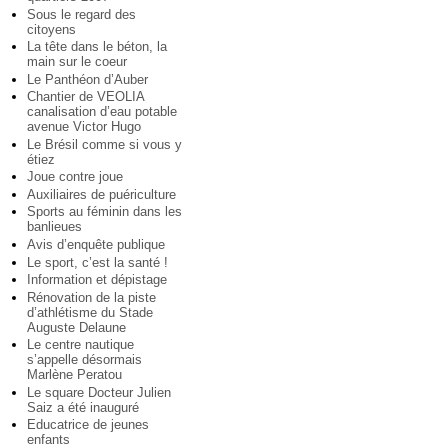
Sous le regard des
citoyens
La tête dans le béton, la
main sur le coeur
Le Panthéon d’Auber
Chantier de VEOLIA
canalisation d’eau potable
avenue Victor Hugo
Le Brésil comme si vous y
étiez
Joue contre joue
Auxiliaires de puériculture
Sports au féminin dans les
banlieues
Avis d’enquête publique
Le sport, c’est la santé !
Information et dépistage
Rénovation de la piste
d’athlétisme du Stade
Auguste Delaune
Le centre nautique
s’appelle désormais
Marlène Peratou
Le square Docteur Julien
Saiz a été inauguré
Educatrice de jeunes
enfants