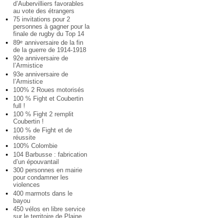
d’Aubervilliers favorables
au vote des étrangers
75 invitations pour 2
personnes à gagner pour la
finale de rugby du Top 14
89
anniversaire de la fin
e
de la guerre de 1914-1918
92e anniversaire de
l’Armistice
93e anniversaire de
l’Armistice
100% 2 Roues motorisés
100 % Fight et Coubertin
full !
100 % Fight 2 remplit
Coubertin !
100 % de Fight et de
réussite
100% Colombie
104 Barbusse : fabrication
d’un épouvantail
300 personnes en mairie
pour condamner les
violences
400 marmots dans le
bayou
450 vélos en libre service
sur le territoire de Plaine