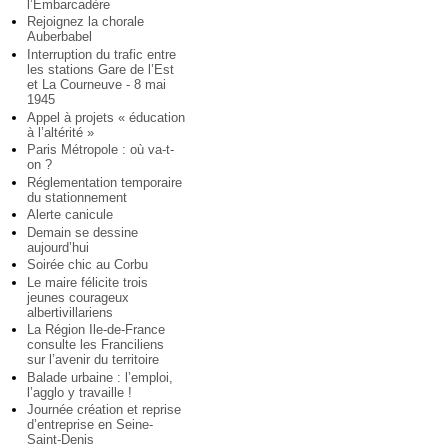
l’Embarcadère
Rejoignez la chorale
Auberbabel
Interruption du trafic entre
les stations Gare de l’Est
et La Courneuve - 8 mai
1945
Appel à projets « éducation
à l’altérité »
Paris Métropole : où va-t-
on ?
Réglementation temporaire
du stationnement
Alerte canicule
Demain se dessine
aujourd’hui
Soirée chic au Corbu
Le maire félicite trois
jeunes courageux
albertivillariens
La Région Ile-de-France
consulte les Franciliens
sur l’avenir du territoire
Balade urbaine : l’emploi,
l’agglo y travaille !
Journée création et reprise
d’entreprise en Seine-
Saint-Denis