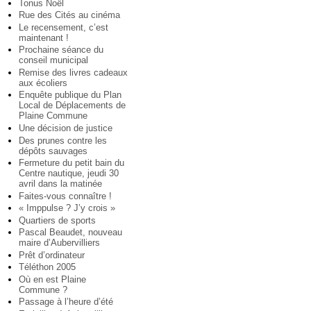
Tonus Noël
Rue des Cités au cinéma
Le recensement, c’est
maintenant !
Prochaine séance du
conseil municipal
Remise des livres cadeaux
aux écoliers
Enquête publique du Plan
Local de Déplacements de
Plaine Commune
Une décision de justice
Des prunes contre les
dépôts sauvages
Fermeture du petit bain du
Centre nautique, jeudi 30
avril dans la matinée
Faites-vous connaître !
« Imppulse ? J’y crois »
Quartiers de sports
Pascal Beaudet, nouveau
maire d’Aubervilliers
Prêt d’ordinateur
Téléthon 2005
Où en est Plaine
Commune ?
Passage à l’heure d’été