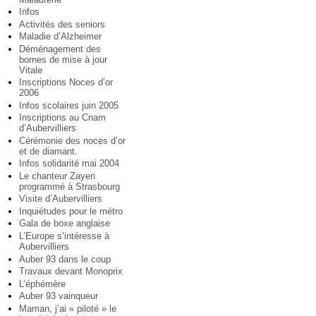
Infos
Activités des seniors
Maladie d’Alzheimer
Déménagement des
bornes de mise à jour
Vitale
Inscriptions Noces d’or
2006
Infos scolaires juin 2005
Inscriptions au Cnam
d’Aubervilliers
Cérémonie des noces d’or
et de diamant.
Infos solidarité mai 2004
Le chanteur Zayen
programmé à Strasbourg
Visite d’Aubervilliers
Inquiétudes pour le métro
Gala de boxe anglaise
L’Europe s’intéresse à
Aubervilliers
Auber 93 dans le coup
Travaux devant Monoprix
L’éphémère
Auber 93 vainqueur
Maman, j’ai « piloté » le