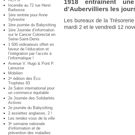
1918 entraînent une
Incendie au 72 rue Henri
d’Aubervilliers les jour
Barbusse
1ère rentrée pour Anne
Sylvestre
Les bureaux de la Trésorerie 
1ère journée du Babysitting
mardi 2 et le vendredi 12 no
1ère Journée d’information
sur le Cancer Colorectal en
Seine-Saint-Denis
1 500 ordinateurs offert en
faveur de l’éducation et
l’intégration par l’accès à
l’informatique !
Avenue V. Hugo & Pont P.
Larousse
Mobilien
2
édition des Éco
e
Trophées 93
2e Salon international pour
un commerce équitable
2e Journée des Solidarités
Actives
2e journée du Babysitting
2 assiettes anglaises, 2 !
Les rendez-vous de la ville
3
semaine nationale
e
d’information et de
prévention des maladies