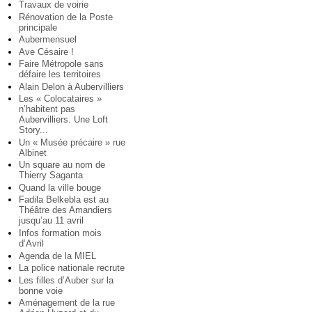
Travaux de voirie
Rénovation de la Poste
principale
Aubermensuel
Ave Césaire !
Faire Métropole sans
défaire les territoires
Alain Delon à Aubervilliers
Les « Colocataires »
n’habitent pas
Aubervilliers. Une Loft
Story...
Un « Musée précaire » rue
Albinet
Un square au nom de
Thierry Saganta
Quand la ville bouge
Fadila Belkebla est au
Théâtre des Amandiers
jusqu’au 11 avril
Infos formation mois
d’Avril
Agenda de la MIEL
La police nationale recrute
Les filles d’Auber sur la
bonne voie
Aménagement de la rue