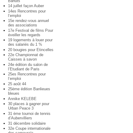
Bahuts
14 juillet façon Auber
14es Rencontres pour
l’emploi
15e rendez-vous annuel
des associations
17e Festival de films Pour
éveiller les regards
19 logements à louer pour
des salariés du 1 %
20 bougies pour Etincelles
22e Championnat de
Caisses à savon
24e édition du salon de
l’Etudiant de Paris
25es Rencontres pour
l’emploi
25 août 44
25ème édition Banlieues
bleues
Annike KELEBE
30 places à gagner pour
Urban Peace 3
31 ème tournoi de tennis
d’Aubervilliers
31 décembre solidaire
32e Coupe internationale
des samouraïs