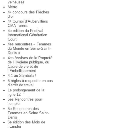
veineuses
Métro
4
concours des Flèches
e
d’or
4
tournoi d’Aubervilliers
e
CMA Tennis
4e édition du Festival
International Génération
Court
4es rencontres « Femmes
du Monde en Seine-Saint-
Denis »
4es Assises de la Propreté
de l’Hygiène publique, du
Cadre de vie et de
l’Embellissement
4-1 au Sambola !
5 règles à respecter en cas
d’arrêt de travail
Le prolongement de la
ligne 12
5es Rencontres pour
l’emploi
5e Rencontres des
Femmes en Seine Saint-
Denis
6e édition des Mois de
l’Emploi