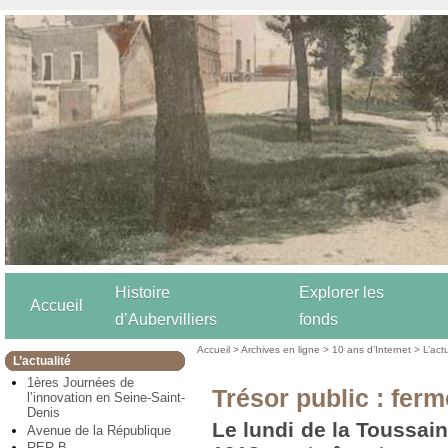
Histoire
Explorer les
Accueil
d’Aubervilliers
fonds
Accueil
>
Archives en ligne
>
10 ans d’Internet
>
L’act
L’actualité
1ères Journées de
Trésor public : fer
l’innovation en Seine-Saint-
Denis
Le lundi de la Toussaint
Avenue de la République
RER B