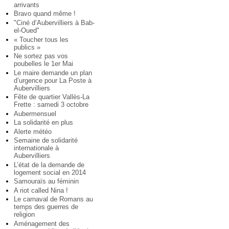
arrivants
Bravo quand même !
"Ciné d’Aubervilliers à Bab-
el-Oued"
« Toucher tous les
publics »
Ne sortez pas vos
poubelles le 1er Mai
Le maire demande un plan
d’urgence pour La Poste à
Aubervilliers
Fête de quartier Vallès-La
Frette : samedi 3 octobre
Aubermensuel
La solidarité en plus
Alerte météo
Semaine de solidarité
internationale à
Aubervilliers
L’état de la demande de
logement social en 2014
Samouraïs au féminin
A riot called Nina !
Le carnaval de Romans au
temps des guerres de
religion
Aménagement des