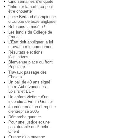
Cinq semaines d’enquête
“Infirmier la nuit : ça peut
être chouette”
Lucie Bertaud championne
d’Europe de boxe anglaise
Refusons la misère !
Les lundis du Collège de
France
L’État doit appliquer la loi
et évacuer le campement
Résultats élections
législatives
Bienvenue place du front
Populaire
Travaux passage des
Chalets
Un bail de 40 ans signé
entre Aubervacances-
Loisirs et EDF
Un enfant victime d’un
incendie à Firmin Gémier
Journée création et reprise
d’entreprise 2006
Démarche quartier
Pour une justice et une
paix durable au Proche-
Orient
Curage d’un ouvrage