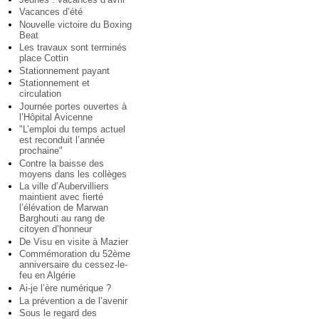
Vacances d’été
Nouvelle victoire du Boxing
Beat
Les travaux sont terminés
place Cottin
Stationnement payant
Stationnement et
circulation
Journée portes ouvertes à
l’Hôpital Avicenne
"L’emploi du temps actuel
est reconduit l’année
prochaine"
Contre la baisse des
moyens dans les collèges
La ville d’Aubervilliers
maintient avec fierté
l’élévation de Marwan
Barghouti au rang de
citoyen d’honneur
De Visu en visite à Mazier
Commémoration du 52ème
anniversaire du cessez-le-
feu en Algérie
Ai-je l’ère numérique ?
La prévention a de l’avenir
Sous le regard des