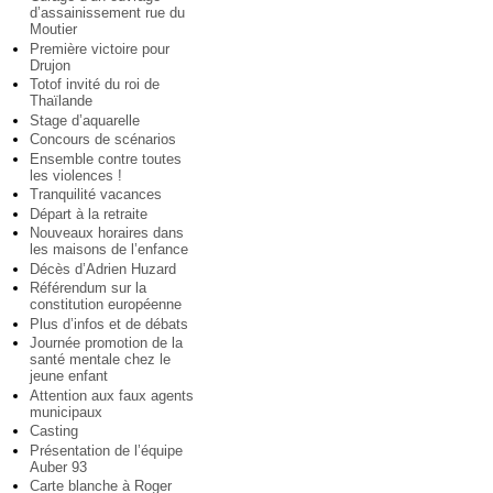
d’assainissement rue du
Moutier
Première victoire pour
Drujon
Totof invité du roi de
Thaïlande
Stage d’aquarelle
Concours de scénarios
Ensemble contre toutes
les violences !
Tranquilité vacances
Départ à la retraite
Nouveaux horaires dans
les maisons de l’enfance
Décès d’Adrien Huzard
Référendum sur la
constitution européenne
Plus d’infos et de débats
Journée promotion de la
santé mentale chez le
jeune enfant
Attention aux faux agents
municipaux
Casting
Présentation de l’équipe
Auber 93
Carte blanche à Roger