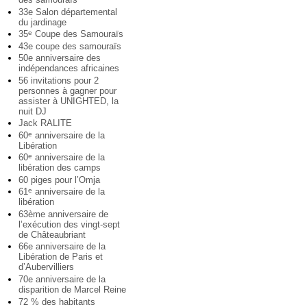
33e Salon départemental
du jardinage
35
Coupe des Samouraïs
e
43e coupe des samouraïs
50e anniversaire des
indépendances africaines
56 invitations pour 2
personnes à gagner pour
assister à UNIGHTED, la
nuit DJ
Jack RALITE
60
anniversaire de la
e
Libération
60
anniversaire de la
e
libération des camps
60 piges pour l’Omja
61
anniversaire de la
e
libération
63ème anniversaire de
l’exécution des vingt-sept
de Châteaubriant
66e anniversaire de la
Libération de Paris et
d’Aubervilliers
70e anniversaire de la
disparition de Marcel Reine
72 % des habitants