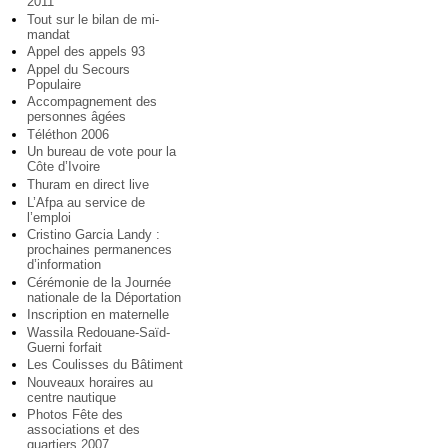
2011
Tout sur le bilan de mi-
mandat
Appel des appels 93
Appel du Secours
Populaire
Accompagnement des
personnes âgées
Téléthon 2006
Un bureau de vote pour la
Côte d’Ivoire
Thuram en direct live
L’Afpa au service de
l’emploi
Cristino Garcia Landy :
prochaines permanences
d’information
Cérémonie de la Journée
nationale de la Déportation
Inscription en maternelle
Wassila Redouane-Saïd-
Guerni forfait
Les Coulisses du Bâtiment
Nouveaux horaires au
centre nautique
Photos Fête des
associations et des
quartiers 2007