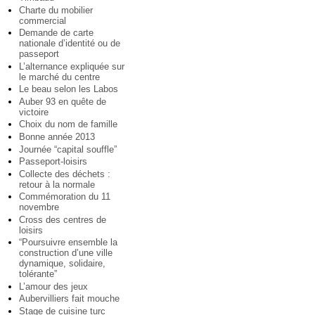
Charte du mobilier
commercial
Demande de carte
nationale d’identité ou de
passeport
L’alternance expliquée sur
le marché du centre
Le beau selon les Labos
Auber 93 en quête de
victoire
Choix du nom de famille
Bonne année 2013
Journée “capital souffle”
Passeport-loisirs
Collecte des déchets :
retour à la normale
Commémoration du 11
novembre
Cross des centres de
loisirs
“Poursuivre ensemble la
construction d’une ville
dynamique, solidaire,
tolérante”
L’amour des jeux
Aubervilliers fait mouche
Stage de cuisine turc