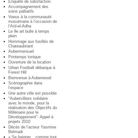
Enquête de satisfaction
Accompagnement des
soins palliatifs
Voeux à la communauté
musulmane à l’occasion de
l’Aïd-el-Adha
Le 9e art bulle à temps
plein
Hommage aux fusillés de
Chateaubriant
Aubermensuel
Printemps tonique
Ouverture de la location
Urban Football débarque à
Forest Hill
Bienvenue à Auberwood
Scénographie dans
l’espace
Une autre ville est possible
"Aubervilliers solidaire
avec le monde, pour la
réalisation des Objectifs du
Millénaire pour le
Développement"- Appel à
projets 2010
Décès de l’acteur Yasmine
Belmadi
« Se baigner... comme tout