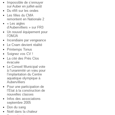
Impossible de s’ennuyer
sur Auber en juillet-août
Du rififi sur les ondes
Les filles du CMA
remontent en Nationale 2
« Les aigles
d’Aubervilliers » sur FR3
Un nouvel équipement pour
l’OMJA
Incendiaire par vengeance
Le Cnam devient réalité
Printemps Tonus
Soignez vos CV !
La cité des Prés Clos
évacuée
Le Conseil Municipal vote
à l’unanimité un vœu pour
l’implantation du Centre
aquatique olympique à
Aubervilliers
Pour une participation de
l’Etat à la construction de
nouvelles classes
Infos des associations
septembre 2005
Don du sang
Noël dans la chaleur