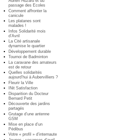
Adrien Huzard et du
passage des Ecoles
Comment affronter la
canicule
Les platanes sont
malades !
Infos Solidarité mois
d’Avril
La Cité artisanale
dynamise le quartier
Développement durable
Tournoi de Badminton
La caravane des amateurs
est de retour
Quelles solidarités
aujourd’hui à Aubervilliers ?
Fleurir la Ville
INit Satisfaction
Disparition du Docteur
Bernard Petit
Découverte des jardins
partagés
Grutage d’une antenne
GSM
Mise en place d’un
Pédibus
Votre « profil » d’internaute
Jeunes : vacances d’avril