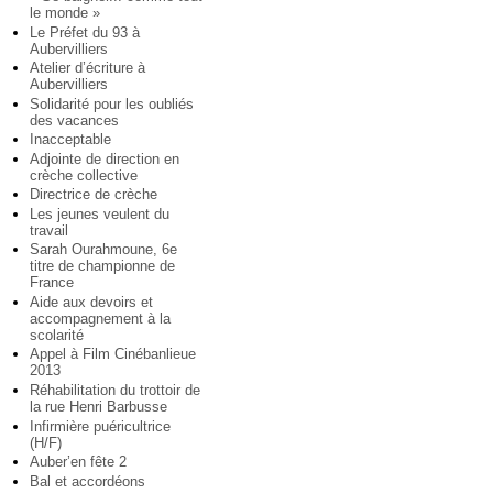
le monde »
Le Préfet du 93 à
Aubervilliers
Atelier d’écriture à
Aubervilliers
Solidarité pour les oubliés
des vacances
Inacceptable
Adjointe de direction en
crèche collective
Directrice de crèche
Les jeunes veulent du
travail
Sarah Ourahmoune, 6e
titre de championne de
France
Aide aux devoirs et
accompagnement à la
scolarité
Appel à Film Cinébanlieue
2013
Réhabilitation du trottoir de
la rue Henri Barbusse
Infirmière puéricultrice
(H/F)
Auber’en fête 2
Bal et accordéons