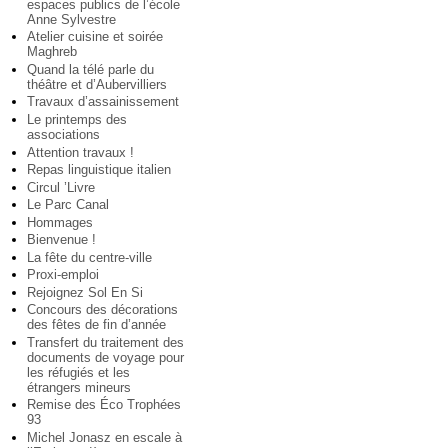
espaces publics de l’école
Anne Sylvestre
Atelier cuisine et soirée
Maghreb
Quand la télé parle du
théâtre et d’Aubervilliers
Travaux d’assainissement
Le printemps des
associations
Attention travaux !
Repas linguistique italien
Circul ’Livre
Le Parc Canal
Hommages
Bienvenue !
La fête du centre-ville
Proxi-emploi
Rejoignez Sol En Si
Concours des décorations
des fêtes de fin d’année
Transfert du traitement des
documents de voyage pour
les réfugiés et les
étrangers mineurs
Remise des Éco Trophées
93
Michel Jonasz en escale à