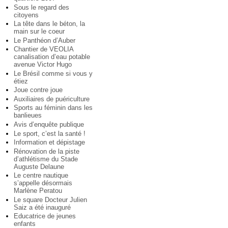
Sous le regard des
citoyens
La tête dans le béton, la
main sur le coeur
Le Panthéon d’Auber
Chantier de VEOLIA
canalisation d’eau potable
avenue Victor Hugo
Le Brésil comme si vous y
étiez
Joue contre joue
Auxiliaires de puériculture
Sports au féminin dans les
banlieues
Avis d’enquête publique
Le sport, c’est la santé !
Information et dépistage
Rénovation de la piste
d’athlétisme du Stade
Auguste Delaune
Le centre nautique
s’appelle désormais
Marlène Peratou
Le square Docteur Julien
Saiz a été inauguré
Educatrice de jeunes
enfants