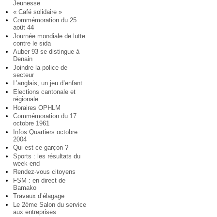
Jeunesse
« Café solidaire »
Commémoration du 25
août 44
Journée mondiale de lutte
contre le sida
Auber 93 se distingue à
Denain
Joindre la police de
secteur
L’anglais, un jeu d’enfant
Elections cantonale et
régionale
Horaires OPHLM
Commémoration du 17
octobre 1961
Infos Quartiers octobre
2004
Qui est ce garçon ?
Sports : les résultats du
week-end
Rendez-vous citoyens
FSM : en direct de
Bamako
Travaux d’élagage
Le 2ème Salon du service
aux entreprises