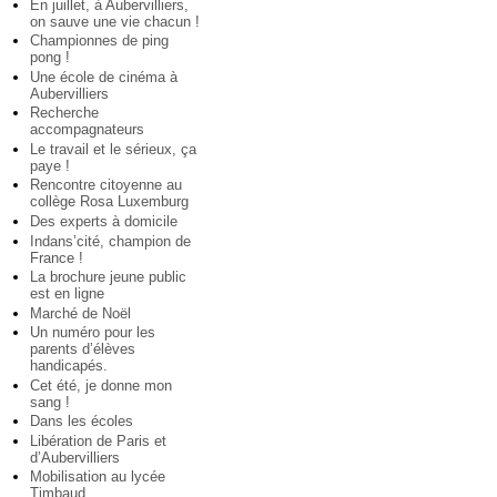
En juillet, à Aubervilliers,
on sauve une vie chacun !
Championnes de ping
pong !
Une école de cinéma à
Aubervilliers
Recherche
accompagnateurs
Le travail et le sérieux, ça
paye !
Rencontre citoyenne au
collège Rosa Luxemburg
Des experts à domicile
Indans’cité, champion de
France !
La brochure jeune public
est en ligne
Marché de Noël
Un numéro pour les
parents d’élèves
handicapés.
Cet été, je donne mon
sang !
Dans les écoles
Libération de Paris et
d’Aubervilliers
Mobilisation au lycée
Timbaud