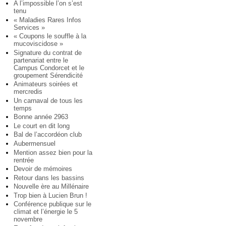
A l’impossible l’on s’est
tenu
« Maladies Rares Infos
Services »
« Coupons le souffle à la
mucoviscidose »
Signature du contrat de
partenariat entre le
Campus Condorcet et le
groupement Sérendicité
Animateurs soirées et
mercredis
Un carnaval de tous les
temps
Bonne année 2963
Le court en dit long
Bal de l’accordéon club
Aubermensuel
Mention assez bien pour la
rentrée
Devoir de mémoires
Retour dans les bassins
Nouvelle ère au Millénaire
Trop bien à Lucien Brun !
Conférence publique sur le
climat et l’énergie le 5
novembre