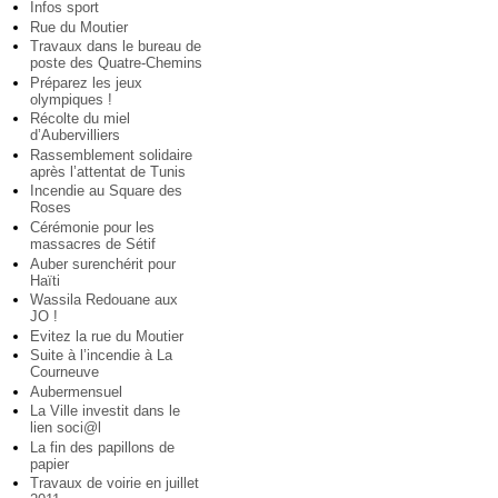
Infos sport
Rue du Moutier
Travaux dans le bureau de
poste des Quatre-Chemins
Préparez les jeux
olympiques !
Récolte du miel
d’Aubervilliers
Rassemblement solidaire
après l’attentat de Tunis
Incendie au Square des
Roses
Cérémonie pour les
massacres de Sétif
Auber surenchérit pour
Haïti
Wassila Redouane aux
JO !
Evitez la rue du Moutier
Suite à l’incendie à La
Courneuve
Aubermensuel
La Ville investit dans le
lien soci@l
La fin des papillons de
papier
Travaux de voirie en juillet