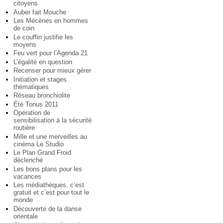
citoyens
Auber fait Mouche
Les Mécènes en hommes
de coin
Le couffin justifie les
moyens
Feu vert pour l’Agenda 21
L’égalité en question
Recenser pour mieux gérer
Initiation et stages
thématiques
Réseau bronchiolite
Été Tonus 2011
Opération de
sensibilisation à la sécurité
routière
Mille et une merveilles au
cinéma Le Studio
Le Plan Grand Froid
déclenché
Les bons plans pour les
vacances
Les médiathèques, c’est
gratuit et c’est pour tout le
monde
Découverte de la danse
orientale