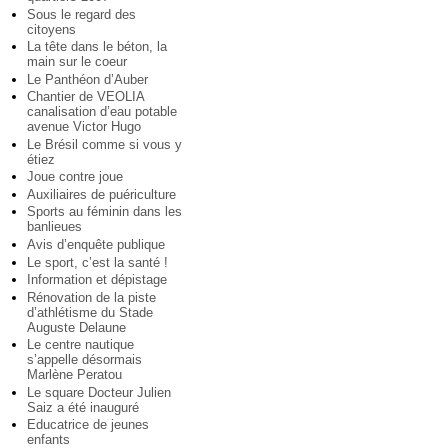
Sous le regard des
citoyens
La tête dans le béton, la
main sur le coeur
Le Panthéon d’Auber
Chantier de VEOLIA
canalisation d’eau potable
avenue Victor Hugo
Le Brésil comme si vous y
étiez
Joue contre joue
Auxiliaires de puériculture
Sports au féminin dans les
banlieues
Avis d’enquête publique
Le sport, c’est la santé !
Information et dépistage
Rénovation de la piste
d’athlétisme du Stade
Auguste Delaune
Le centre nautique
s’appelle désormais
Marlène Peratou
Le square Docteur Julien
Saiz a été inauguré
Educatrice de jeunes
enfants