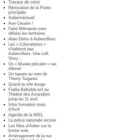
Travaux de voirie
Rénovation de la Poste
principale
Aubermensuel
Ave Césaire !
Faire Métropole sans
défaire les territoires
Alain Delon à Aubervilliers
Les « Colocataires »
n’habitent pas
Aubervilliers. Une Loft
Story...
Un « Musée précaire » rue
Albinet
Un square au nom de
Thierry Saganta
Quand la ville bouge
Fadila Belkebla est au
Théâtre des Amandiers
jusqu’au 11 avril
Infos formation mois
d’Avril
Agenda de la MIEL
La police nationale recrute
Les filles d’Auber sur la
bonne voie
Aménagement de la rue