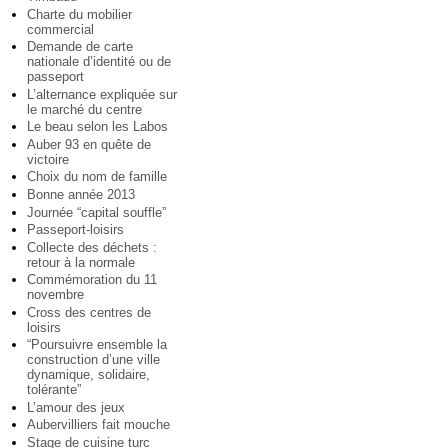
Charte du mobilier
commercial
Demande de carte
nationale d’identité ou de
passeport
L’alternance expliquée sur
le marché du centre
Le beau selon les Labos
Auber 93 en quête de
victoire
Choix du nom de famille
Bonne année 2013
Journée “capital souffle”
Passeport-loisirs
Collecte des déchets :
retour à la normale
Commémoration du 11
novembre
Cross des centres de
loisirs
“Poursuivre ensemble la
construction d’une ville
dynamique, solidaire,
tolérante”
L’amour des jeux
Aubervilliers fait mouche
Stage de cuisine turc