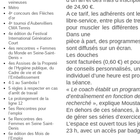
d’un an et des frais d’inscript
veineuses
de 24,90 €.
Métro
A ce tarif, les adhérents ont l
4
concours des Flèches
e
d’or
libre-service, entre plus de t
4
tournoi d’Aubervilliers
e
pour muscler les différentes
CMA Tennis
4e édition du Festival
Dans une
International Génération
pièce à part, des programmes
Court
sont diffusés sur un écran.
4es rencontres « Femmes
du Monde en Seine-Saint-
Les douches
Denis »
sont facturées (0,60 €) et pou
4es Assises de la Propreté
de l’Hygiène publique, du
de conseils personnalisés, u
Cadre de vie et de
individuel d’une heure est pr
l’Embellissement
la séance.
4-1 au Sambola !
5 règles à respecter en cas
«
Le coach établit un progr
d’arrêt de travail
d’entraînement en fonction de 
Le prolongement de la
recherché
», explique Moust
ligne 12
5es Rencontres pour
En dehors de ces séances, à
l’emploi
de gérer ses séries d’exercic
5e Rencontres des
L’espace est ouvert tous les j
Femmes en Seine Saint-
Denis
23 h, avec un accès par badge
6e édition des Mois de
l’Emploi