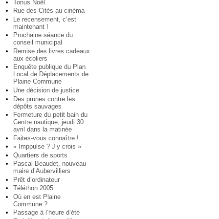
Tonus Noël
Rue des Cités au cinéma
Le recensement, c’est
maintenant !
Prochaine séance du
conseil municipal
Remise des livres cadeaux
aux écoliers
Enquête publique du Plan
Local de Déplacements de
Plaine Commune
Une décision de justice
Des prunes contre les
dépôts sauvages
Fermeture du petit bain du
Centre nautique, jeudi 30
avril dans la matinée
Faites-vous connaître !
« Imppulse ? J’y crois »
Quartiers de sports
Pascal Beaudet, nouveau
maire d’Aubervilliers
Prêt d’ordinateur
Téléthon 2005
Où en est Plaine
Commune ?
Passage à l’heure d’été