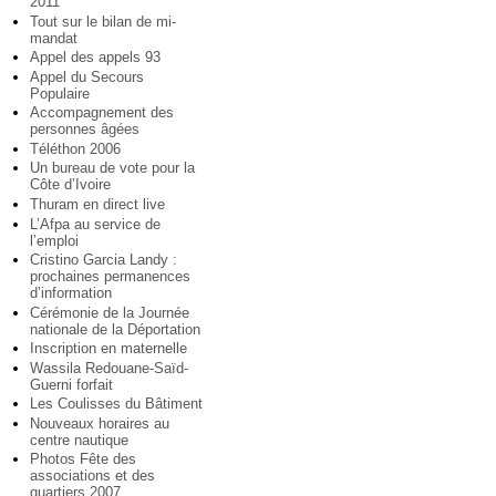
2011
Tout sur le bilan de mi-
mandat
Appel des appels 93
Appel du Secours
Populaire
Accompagnement des
personnes âgées
Téléthon 2006
Un bureau de vote pour la
Côte d’Ivoire
Thuram en direct live
L’Afpa au service de
l’emploi
Cristino Garcia Landy :
prochaines permanences
d’information
Cérémonie de la Journée
nationale de la Déportation
Inscription en maternelle
Wassila Redouane-Saïd-
Guerni forfait
Les Coulisses du Bâtiment
Nouveaux horaires au
centre nautique
Photos Fête des
associations et des
quartiers 2007