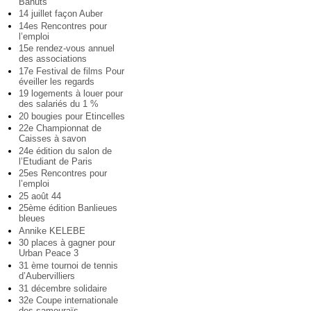
Bahuts
14 juillet façon Auber
14es Rencontres pour
l’emploi
15e rendez-vous annuel
des associations
17e Festival de films Pour
éveiller les regards
19 logements à louer pour
des salariés du 1 %
20 bougies pour Etincelles
22e Championnat de
Caisses à savon
24e édition du salon de
l’Etudiant de Paris
25es Rencontres pour
l’emploi
25 août 44
25ème édition Banlieues
bleues
Annike KELEBE
30 places à gagner pour
Urban Peace 3
31 ème tournoi de tennis
d’Aubervilliers
31 décembre solidaire
32e Coupe internationale
des samouraïs