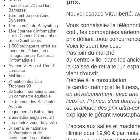
prix.
Incendie au 72 rue Henri
Barbusse
Nouvel espace Vita liberté, av
1ère rentrée pour Anne
Sylvestre
Vous connaissiez la téléphon
1ère journée du Babysitting
1ère Journée d’information
coût, les compagnies aérienn
sur le Cancer Colorectal en
prix défiant toute concurrenc
Seine-Saint-Denis
Voici le sport low cost.
1 500 ordinateurs offert en
faveur de l’éducation et
Pas loin du marché
l’intégration par l’accès à
du centre-ville, dans les anci
l’informatique !
Avenue V. Hugo & Pont P.
la Caisse de retraite, un espa
Larousse
vient d’ouvrir.
Mobilien
Dédiée à la musculation,
2
édition des Éco
e
Trophées 93
le cardio-training et le fitness
2e Salon international pour
en développement, avec une 
un commerce équitable
lieux en France, s’est donné p
2e Journée des Solidarités
Actives
de pratiquer des prix ultra-com
2e journée du Babysitting
explique le gérant Moustaph
2 assiettes anglaises, 2 !
Les rendez-vous de la ville
L’accès aux salles et machine
3
semaine nationale
e
illimité pour 19,90 € par mo
d’information et de
prévention des maladies