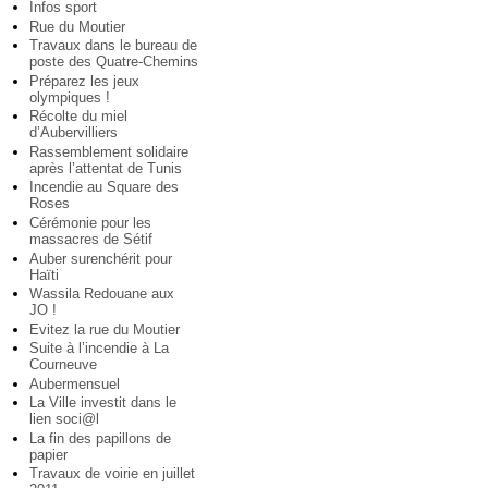
Infos sport
Rue du Moutier
Travaux dans le bureau de
poste des Quatre-Chemins
Préparez les jeux
olympiques !
Récolte du miel
d’Aubervilliers
Rassemblement solidaire
après l’attentat de Tunis
Incendie au Square des
Roses
Cérémonie pour les
massacres de Sétif
Auber surenchérit pour
Haïti
Wassila Redouane aux
JO !
Evitez la rue du Moutier
Suite à l’incendie à La
Courneuve
Aubermensuel
La Ville investit dans le
lien soci@l
La fin des papillons de
papier
Travaux de voirie en juillet