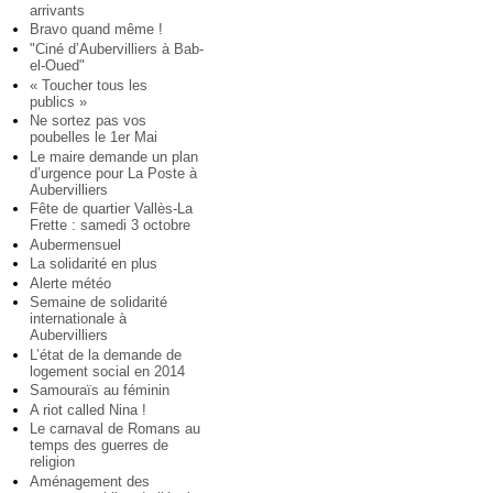
arrivants
Bravo quand même !
"Ciné d’Aubervilliers à Bab-
el-Oued"
« Toucher tous les
publics »
Ne sortez pas vos
poubelles le 1er Mai
Le maire demande un plan
d’urgence pour La Poste à
Aubervilliers
Fête de quartier Vallès-La
Frette : samedi 3 octobre
Aubermensuel
La solidarité en plus
Alerte météo
Semaine de solidarité
internationale à
Aubervilliers
L’état de la demande de
logement social en 2014
Samouraïs au féminin
A riot called Nina !
Le carnaval de Romans au
temps des guerres de
religion
Aménagement des