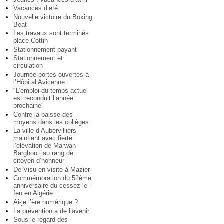
Vacances d’été
Nouvelle victoire du Boxing
Beat
Les travaux sont terminés
place Cottin
Stationnement payant
Stationnement et
circulation
Journée portes ouvertes à
l’Hôpital Avicenne
"L’emploi du temps actuel
est reconduit l’année
prochaine"
Contre la baisse des
moyens dans les collèges
La ville d’Aubervilliers
maintient avec fierté
l’élévation de Marwan
Barghouti au rang de
citoyen d’honneur
De Visu en visite à Mazier
Commémoration du 52ème
anniversaire du cessez-le-
feu en Algérie
Ai-je l’ère numérique ?
La prévention a de l’avenir
Sous le regard des