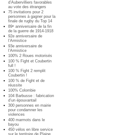
d’Aubervilliers favorables
au vote des étrangers
75 invitations pour 2
personnes à gagner pour la
finale de rugby du Top 14
89
anniversaire de la fin
e
de la guerre de 1914-1918
92e anniversaire de
l’Armistice
93e anniversaire de
l’Armistice
100% 2 Roues motorisés
100 % Fight et Coubertin
full !
100 % Fight 2 remplit
Coubertin !
100 % de Fight et de
réussite
100% Colombie
104 Barbusse : fabrication
d’un épouvantail
300 personnes en mairie
pour condamner les
violences
400 marmots dans le
bayou
450 vélos en libre service
sur le territoire de Plaine