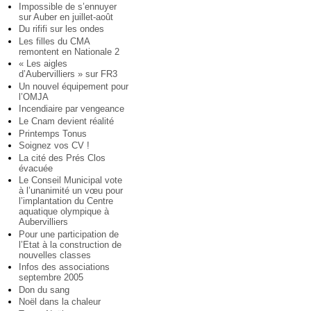
Impossible de s’ennuyer
sur Auber en juillet-août
Du rififi sur les ondes
Les filles du CMA
remontent en Nationale 2
« Les aigles
d’Aubervilliers » sur FR3
Un nouvel équipement pour
l’OMJA
Incendiaire par vengeance
Le Cnam devient réalité
Printemps Tonus
Soignez vos CV !
La cité des Prés Clos
évacuée
Le Conseil Municipal vote
à l’unanimité un vœu pour
l’implantation du Centre
aquatique olympique à
Aubervilliers
Pour une participation de
l’Etat à la construction de
nouvelles classes
Infos des associations
septembre 2005
Don du sang
Noël dans la chaleur