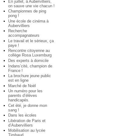
En juillet, à Aubervilliers,
on sauve une vie chacun !
Championnes de ping
pong !
Une école de cinéma à
Aubervilliers
Recherche
accompagnateurs
Le travail et le sérieux, ça
paye !
Rencontre citoyenne au
collège Rosa Luxemburg
Des experts à domicile
Indans’cité, champion de
France !
La brochure jeune public
est en ligne
Marché de Noël
Un numéro pour les
parents d’élèves
handicapés.
Cet été, je donne mon
sang !
Dans les écoles
Libération de Paris et
d’Aubervilliers
Mobilisation au lycée
Timbaud