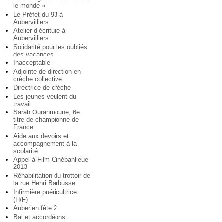
le monde »
Le Préfet du 93 à
Aubervilliers
Atelier d’écriture à
Aubervilliers
Solidarité pour les oubliés
des vacances
Inacceptable
Adjointe de direction en
crèche collective
Directrice de crèche
Les jeunes veulent du
travail
Sarah Ourahmoune, 6e
titre de championne de
France
Aide aux devoirs et
accompagnement à la
scolarité
Appel à Film Cinébanlieue
2013
Réhabilitation du trottoir de
la rue Henri Barbusse
Infirmière puéricultrice
(H/F)
Auber’en fête 2
Bal et accordéons