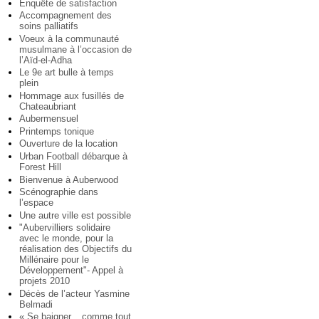
Enquête de satisfaction
Accompagnement des
soins palliatifs
Voeux à la communauté
musulmane à l’occasion de
l’Aïd-el-Adha
Le 9e art bulle à temps
plein
Hommage aux fusillés de
Chateaubriant
Aubermensuel
Printemps tonique
Ouverture de la location
Urban Football débarque à
Forest Hill
Bienvenue à Auberwood
Scénographie dans
l’espace
Une autre ville est possible
"Aubervilliers solidaire
avec le monde, pour la
réalisation des Objectifs du
Millénaire pour le
Développement"- Appel à
projets 2010
Décès de l’acteur Yasmine
Belmadi
« Se baigner... comme tout