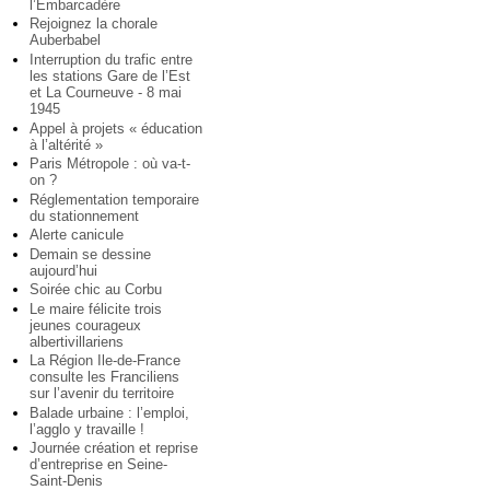
l’Embarcadère
Rejoignez la chorale
Auberbabel
Interruption du trafic entre
les stations Gare de l’Est
et La Courneuve - 8 mai
1945
Appel à projets « éducation
à l’altérité »
Paris Métropole : où va-t-
on ?
Réglementation temporaire
du stationnement
Alerte canicule
Demain se dessine
aujourd’hui
Soirée chic au Corbu
Le maire félicite trois
jeunes courageux
albertivillariens
La Région Ile-de-France
consulte les Franciliens
sur l’avenir du territoire
Balade urbaine : l’emploi,
l’agglo y travaille !
Journée création et reprise
d’entreprise en Seine-
Saint-Denis