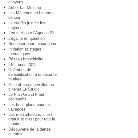
citoyens
Auber fait Mouche
Les Mécènes en hommes
de coin
Le couffin justifie les
moyens
Feu vert pour l’Agenda 21
L’égalité en question
Recenser pour mieux gérer
Initiation et stages
thématiques
Réseau bronchiolite
Été Tonus 2011
Opération de
sensibilisation à la sécurité
routière
Mille et une merveilles au
cinéma Le Studio
Le Plan Grand Froid
déclenché
Les bons plans pour les
vacances
Les médiathèques, c’est
gratuit et c’est pour tout le
monde
Découverte de la danse
orientale