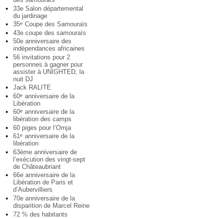
33e Salon départemental
du jardinage
35
Coupe des Samouraïs
e
43e coupe des samouraïs
50e anniversaire des
indépendances africaines
56 invitations pour 2
personnes à gagner pour
assister à UNIGHTED, la
nuit DJ
Jack RALITE
60
anniversaire de la
e
Libération
60
anniversaire de la
e
libération des camps
60 piges pour l’Omja
61
anniversaire de la
e
libération
63ème anniversaire de
l’exécution des vingt-sept
de Châteaubriant
66e anniversaire de la
Libération de Paris et
d’Aubervilliers
70e anniversaire de la
disparition de Marcel Reine
72 % des habitants