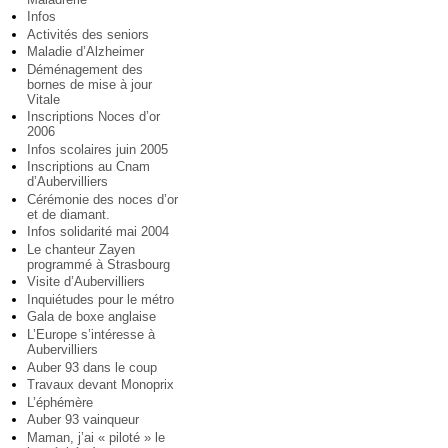
Infos
Activités des seniors
Maladie d’Alzheimer
Déménagement des
bornes de mise à jour
Vitale
Inscriptions Noces d’or
2006
Infos scolaires juin 2005
Inscriptions au Cnam
d’Aubervilliers
Cérémonie des noces d’or
et de diamant.
Infos solidarité mai 2004
Le chanteur Zayen
programmé à Strasbourg
Visite d’Aubervilliers
Inquiétudes pour le métro
Gala de boxe anglaise
L’Europe s’intéresse à
Aubervilliers
Auber 93 dans le coup
Travaux devant Monoprix
L’éphémère
Auber 93 vainqueur
Maman, j’ai « piloté » le