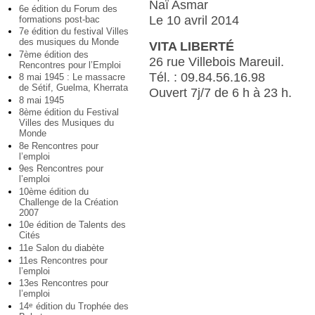
Naï Asmar
6e édition du Forum des
Le 10 avril 2014
formations post-bac
7e édition du festival Villes
des musiques du Monde
VITA LIBERTÉ
7ème édition des
26 rue Villebois Mareuil.
Rencontres pour l’Emploi
Tél. : 09.84.56.16.98
8 mai 1945 : Le massacre
de Sétif, Guelma, Kherrata
Ouvert 7j/7 de 6 h à 23 h.
8 mai 1945
8ème édition du Festival
Villes des Musiques du
Monde
8e Rencontres pour
l’emploi
9es Rencontres pour
l’emploi
10ème édition du
Challenge de la Création
2007
10e édition de Talents des
Cités
11e Salon du diabète
11es Rencontres pour
l’emploi
13es Rencontres pour
l’emploi
14
édition du Trophée des
e