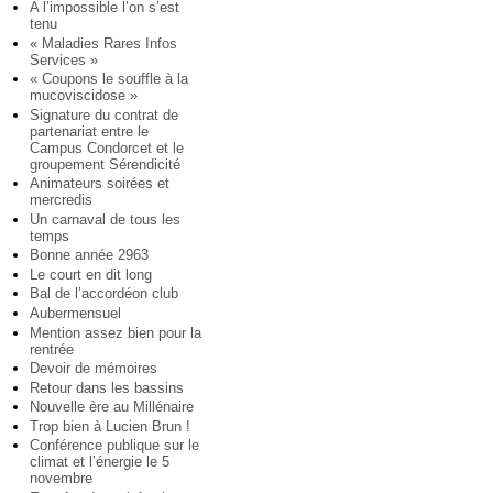
A l’impossible l’on s’est
tenu
« Maladies Rares Infos
Services »
« Coupons le souffle à la
mucoviscidose »
Signature du contrat de
partenariat entre le
Campus Condorcet et le
groupement Sérendicité
Animateurs soirées et
mercredis
Un carnaval de tous les
temps
Bonne année 2963
Le court en dit long
Bal de l’accordéon club
Aubermensuel
Mention assez bien pour la
rentrée
Devoir de mémoires
Retour dans les bassins
Nouvelle ère au Millénaire
Trop bien à Lucien Brun !
Conférence publique sur le
climat et l’énergie le 5
novembre