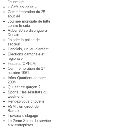
Jeunesse
« Café solidaire »
Commémoration du 25
août 44
Journée mondiale de lutte
contre le sida
Auber 93 se distingue à
Denain
Joindre la police de
secteur
L’anglais, un jeu d’enfant
Elections cantonale et
régionale
Horaires OPHLM
Commémoration du 17
octobre 1961
Infos Quartiers octobre
2004
Qui est ce garçon ?
Sports : les résultats du
week-end
Rendez-vous citoyens
FSM : en direct de
Bamako
Travaux d’élagage
Le 2ème Salon du service
aux entreprises