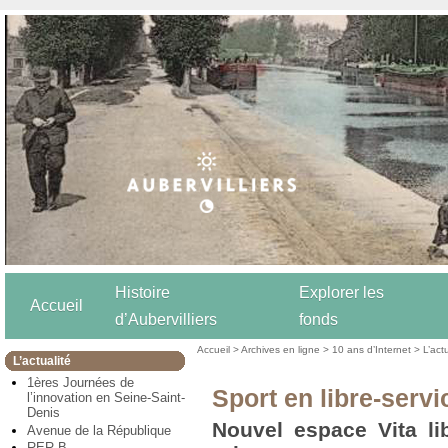
Histoire
Explorer les
Accueil
d’Aubervilliers
fonds
Accueil
>
Archives en ligne
>
10 ans d’Internet
>
L’act
L’actualité
1ères Journées de
Sport en libre-servi
l’innovation en Seine-Saint-
Denis
Nouvel espace Vita lib
Avenue de la République
RER B