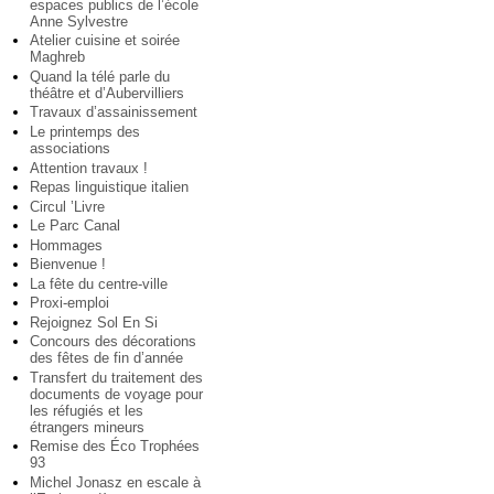
espaces publics de l’école
Anne Sylvestre
Atelier cuisine et soirée
Maghreb
Quand la télé parle du
théâtre et d’Aubervilliers
Travaux d’assainissement
Le printemps des
associations
Attention travaux !
Repas linguistique italien
Circul ’Livre
Le Parc Canal
Hommages
Bienvenue !
La fête du centre-ville
Proxi-emploi
Rejoignez Sol En Si
Concours des décorations
des fêtes de fin d’année
Transfert du traitement des
documents de voyage pour
les réfugiés et les
étrangers mineurs
Remise des Éco Trophées
93
Michel Jonasz en escale à