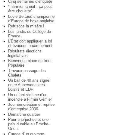
Cinq semaines d’enquête
“Infirmier la nuit : ça peut
être chouette”
Lucie Bertaud championne
d’Europe de boxe anglaise
Refusons la misère !
Les lundis du Collège de
France
L’État doit appliquer la loi
et évacuer le campement
Résultats élections
législatives
Bienvenue place du front
Populaire
Travaux passage des
Chalets
Un bail de 40 ans signé
entre Aubervacances-
Loisirs et EDF
Un enfant victime d’un
incendie à Firmin Gémier
Journée création et reprise
d’entreprise 2006
Démarche quartier
Pour une justice et une
paix durable au Proche-
Orient
Curage d’un ouvrage