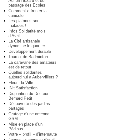
Adrien Huzard et du
passage des Ecoles
Comment affronter la
canicule
Les platanes sont
malades !
Infos Solidarité mois
d’Avril
La Cité artisanale
dynamise le quartier
Développement durable
Tournoi de Badminton
La caravane des amateurs
est de retour
Quelles solidarités
aujourd’hui à Aubervilliers ?
Fleurir la Ville
INit Satisfaction
Disparition du Docteur
Bernard Petit
Découverte des jardins
partagés
Grutage d’une antenne
GSM
Mise en place d’un
Pédibus
Votre « profil » d’internaute
Jeunes : vacances d’avril