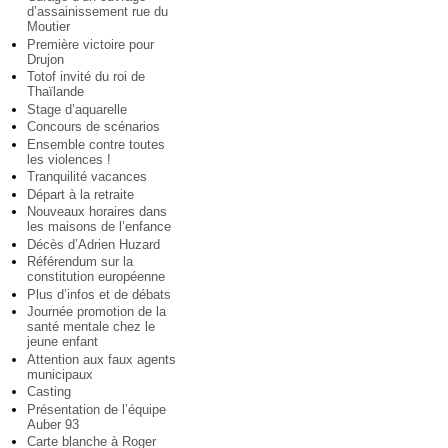
d’assainissement rue du
Moutier
Première victoire pour
Drujon
Totof invité du roi de
Thaïlande
Stage d’aquarelle
Concours de scénarios
Ensemble contre toutes
les violences !
Tranquilité vacances
Départ à la retraite
Nouveaux horaires dans
les maisons de l’enfance
Décès d’Adrien Huzard
Référendum sur la
constitution européenne
Plus d’infos et de débats
Journée promotion de la
santé mentale chez le
jeune enfant
Attention aux faux agents
municipaux
Casting
Présentation de l’équipe
Auber 93
Carte blanche à Roger