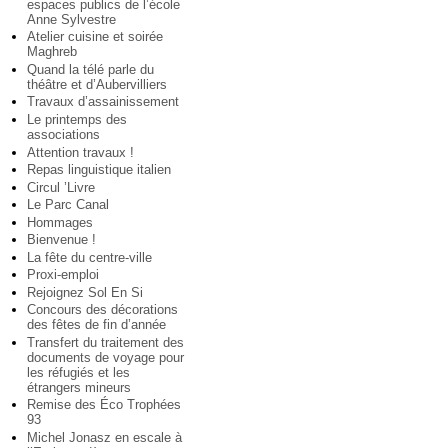
espaces publics de l’école
Anne Sylvestre
Atelier cuisine et soirée
Maghreb
Quand la télé parle du
théâtre et d’Aubervilliers
Travaux d’assainissement
Le printemps des
associations
Attention travaux !
Repas linguistique italien
Circul ’Livre
Le Parc Canal
Hommages
Bienvenue !
La fête du centre-ville
Proxi-emploi
Rejoignez Sol En Si
Concours des décorations
des fêtes de fin d’année
Transfert du traitement des
documents de voyage pour
les réfugiés et les
étrangers mineurs
Remise des Éco Trophées
93
Michel Jonasz en escale à