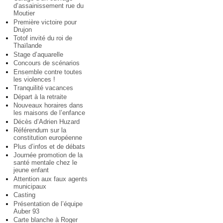
d’assainissement rue du
Moutier
Première victoire pour
Drujon
Totof invité du roi de
Thaïlande
Stage d’aquarelle
Concours de scénarios
Ensemble contre toutes
les violences !
Tranquilité vacances
Départ à la retraite
Nouveaux horaires dans
les maisons de l’enfance
Décès d’Adrien Huzard
Référendum sur la
constitution européenne
Plus d’infos et de débats
Journée promotion de la
santé mentale chez le
jeune enfant
Attention aux faux agents
municipaux
Casting
Présentation de l’équipe
Auber 93
Carte blanche à Roger