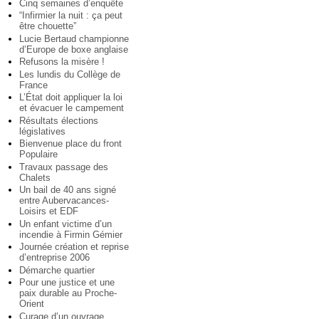
Cinq semaines d’enquête
“Infirmier la nuit : ça peut
être chouette”
Lucie Bertaud championne
d’Europe de boxe anglaise
Refusons la misère !
Les lundis du Collège de
France
L’État doit appliquer la loi
et évacuer le campement
Résultats élections
législatives
Bienvenue place du front
Populaire
Travaux passage des
Chalets
Un bail de 40 ans signé
entre Aubervacances-
Loisirs et EDF
Un enfant victime d’un
incendie à Firmin Gémier
Journée création et reprise
d’entreprise 2006
Démarche quartier
Pour une justice et une
paix durable au Proche-
Orient
Curage d’un ouvrage