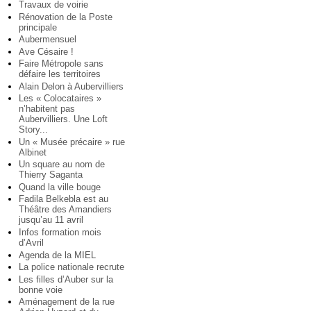
Travaux de voirie
Rénovation de la Poste
principale
Aubermensuel
Ave Césaire !
Faire Métropole sans
défaire les territoires
Alain Delon à Aubervilliers
Les « Colocataires »
n’habitent pas
Aubervilliers. Une Loft
Story...
Un « Musée précaire » rue
Albinet
Un square au nom de
Thierry Saganta
Quand la ville bouge
Fadila Belkebla est au
Théâtre des Amandiers
jusqu’au 11 avril
Infos formation mois
d’Avril
Agenda de la MIEL
La police nationale recrute
Les filles d’Auber sur la
bonne voie
Aménagement de la rue