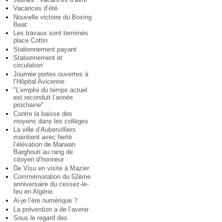
Vacances d’été
Nouvelle victoire du Boxing
Beat
Les travaux sont terminés
place Cottin
Stationnement payant
Stationnement et
circulation
Journée portes ouvertes à
l’Hôpital Avicenne
"L’emploi du temps actuel
est reconduit l’année
prochaine"
Contre la baisse des
moyens dans les collèges
La ville d’Aubervilliers
maintient avec fierté
l’élévation de Marwan
Barghouti au rang de
citoyen d’honneur
De Visu en visite à Mazier
Commémoration du 52ème
anniversaire du cessez-le-
feu en Algérie
Ai-je l’ère numérique ?
La prévention a de l’avenir
Sous le regard des