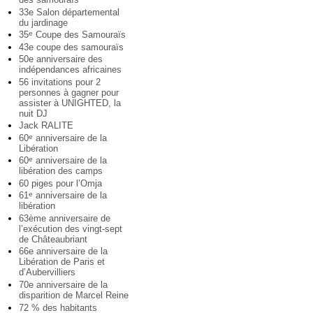
33e Salon départemental
du jardinage
35
Coupe des Samouraïs
e
43e coupe des samouraïs
50e anniversaire des
indépendances africaines
56 invitations pour 2
personnes à gagner pour
assister à UNIGHTED, la
nuit DJ
Jack RALITE
60
anniversaire de la
e
Libération
60
anniversaire de la
e
libération des camps
60 piges pour l’Omja
61
anniversaire de la
e
libération
63ème anniversaire de
l’exécution des vingt-sept
de Châteaubriant
66e anniversaire de la
Libération de Paris et
d’Aubervilliers
70e anniversaire de la
disparition de Marcel Reine
72 % des habitants