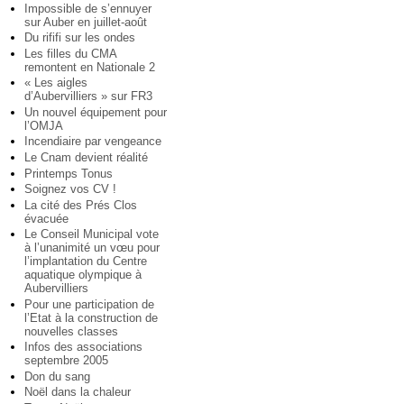
Impossible de s’ennuyer
sur Auber en juillet-août
Du rififi sur les ondes
Les filles du CMA
remontent en Nationale 2
« Les aigles
d’Aubervilliers » sur FR3
Un nouvel équipement pour
l’OMJA
Incendiaire par vengeance
Le Cnam devient réalité
Printemps Tonus
Soignez vos CV !
La cité des Prés Clos
évacuée
Le Conseil Municipal vote
à l’unanimité un vœu pour
l’implantation du Centre
aquatique olympique à
Aubervilliers
Pour une participation de
l’Etat à la construction de
nouvelles classes
Infos des associations
septembre 2005
Don du sang
Noël dans la chaleur