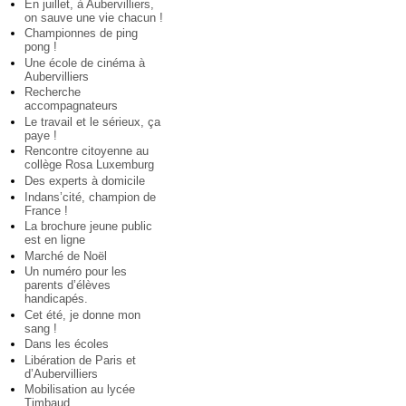
En juillet, à Aubervilliers,
on sauve une vie chacun !
Championnes de ping
pong !
Une école de cinéma à
Aubervilliers
Recherche
accompagnateurs
Le travail et le sérieux, ça
paye !
Rencontre citoyenne au
collège Rosa Luxemburg
Des experts à domicile
Indans’cité, champion de
France !
La brochure jeune public
est en ligne
Marché de Noël
Un numéro pour les
parents d’élèves
handicapés.
Cet été, je donne mon
sang !
Dans les écoles
Libération de Paris et
d’Aubervilliers
Mobilisation au lycée
Timbaud