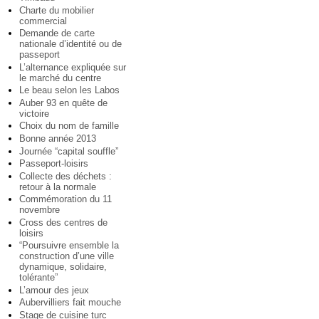
Charte du mobilier
commercial
Demande de carte
nationale d’identité ou de
passeport
L’alternance expliquée sur
le marché du centre
Le beau selon les Labos
Auber 93 en quête de
victoire
Choix du nom de famille
Bonne année 2013
Journée “capital souffle”
Passeport-loisirs
Collecte des déchets :
retour à la normale
Commémoration du 11
novembre
Cross des centres de
loisirs
“Poursuivre ensemble la
construction d’une ville
dynamique, solidaire,
tolérante”
L’amour des jeux
Aubervilliers fait mouche
Stage de cuisine turc