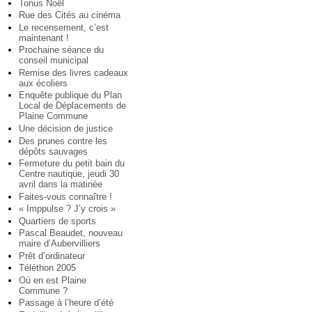
Tonus Noël
Rue des Cités au cinéma
Le recensement, c’est
maintenant !
Prochaine séance du
conseil municipal
Remise des livres cadeaux
aux écoliers
Enquête publique du Plan
Local de Déplacements de
Plaine Commune
Une décision de justice
Des prunes contre les
dépôts sauvages
Fermeture du petit bain du
Centre nautique, jeudi 30
avril dans la matinée
Faites-vous connaître !
« Imppulse ? J’y crois »
Quartiers de sports
Pascal Beaudet, nouveau
maire d’Aubervilliers
Prêt d’ordinateur
Téléthon 2005
Où en est Plaine
Commune ?
Passage à l’heure d’été