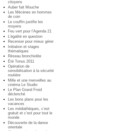
citoyens
Auber fait Mouche
Les Mécènes en hommes
de coin
Le couffin justifie les
moyens
Feu vert pour l’Agenda 21
L’égalité en question
Recenser pour mieux gérer
Initiation et stages
thématiques
Réseau bronchiolite
Été Tonus 2011
Opération de
sensibilisation à la sécurité
routière
Mille et une merveilles au
cinéma Le Studio
Le Plan Grand Froid
déclenché
Les bons plans pour les
vacances
Les médiathèques, c’est
gratuit et c’est pour tout le
monde
Découverte de la danse
orientale