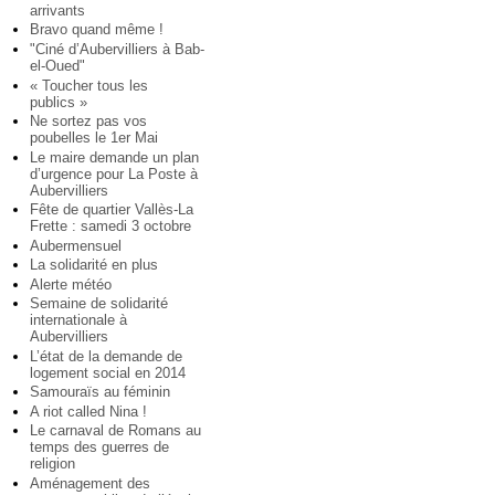
arrivants
Bravo quand même !
"Ciné d’Aubervilliers à Bab-
el-Oued"
« Toucher tous les
publics »
Ne sortez pas vos
poubelles le 1er Mai
Le maire demande un plan
d’urgence pour La Poste à
Aubervilliers
Fête de quartier Vallès-La
Frette : samedi 3 octobre
Aubermensuel
La solidarité en plus
Alerte météo
Semaine de solidarité
internationale à
Aubervilliers
L’état de la demande de
logement social en 2014
Samouraïs au féminin
A riot called Nina !
Le carnaval de Romans au
temps des guerres de
religion
Aménagement des