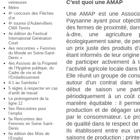
C’est quoi une AMAP
veineuses
Métro
Une AMAP est une Associati
4
concours des Flèches
e
d’or
Paysanne ayant pour objectif 
4
tournoi d’Aubervilliers
e
des fermes de proximité, dans
CMA Tennis
4e édition du Festival
à-dire, une agriculture 
International Génération
écologiquement saine, de pe
Court
un prix juste des produits d’
4es rencontres « Femmes
du Monde en Seine-Saint-
étant informés de leur origine 
Denis »
de participer activement à
4es Assises de la Propreté
de l’Hygiène publique, du
l’activité agricole locale dan
Cadre de vie et de
Elle réunit un groupe de con
l’Embellissement
autour d’un contrat dans 
4-1 au Sambola !
5 règles à respecter en cas
début de saison une part 
d’arrêt de travail
périodiquement à un coût c
Le prolongement de la
manière équitable : il perm
ligne 12
5es Rencontres pour
production et de dégager un
l’emploi
par le consommateur. Le pro
5e Rencontres des
de qualité dans le respect de
Femmes en Seine Saint-
Denis
Ils établissent entre eux u
6e édition des Mois de
saisons de production : printe
l’Emploi