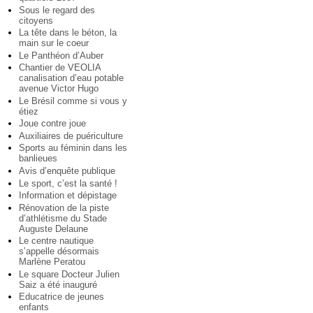
Sous le regard des
citoyens
La tête dans le béton, la
main sur le coeur
Le Panthéon d’Auber
Chantier de VEOLIA
canalisation d’eau potable
avenue Victor Hugo
Le Brésil comme si vous y
étiez
Joue contre joue
Auxiliaires de puériculture
Sports au féminin dans les
banlieues
Avis d’enquête publique
Le sport, c’est la santé !
Information et dépistage
Rénovation de la piste
d’athlétisme du Stade
Auguste Delaune
Le centre nautique
s’appelle désormais
Marlène Peratou
Le square Docteur Julien
Saiz a été inauguré
Educatrice de jeunes
enfants