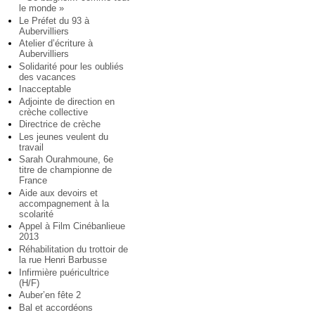
le monde »
Le Préfet du 93 à
Aubervilliers
Atelier d’écriture à
Aubervilliers
Solidarité pour les oubliés
des vacances
Inacceptable
Adjointe de direction en
crèche collective
Directrice de crèche
Les jeunes veulent du
travail
Sarah Ourahmoune, 6e
titre de championne de
France
Aide aux devoirs et
accompagnement à la
scolarité
Appel à Film Cinébanlieue
2013
Réhabilitation du trottoir de
la rue Henri Barbusse
Infirmière puéricultrice
(H/F)
Auber’en fête 2
Bal et accordéons