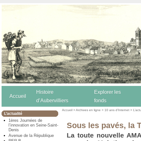
Histoire
Explorer les
Accueil
d’Aubervilliers
fonds
Accueil
>
Archives en ligne
>
10 ans d’Internet
>
L’act
L’actualité
1ères Journées de
Sous les pavés, la T
l’innovation en Seine-Saint-
Denis
La toute nouvelle AMA
Avenue de la République
RER B