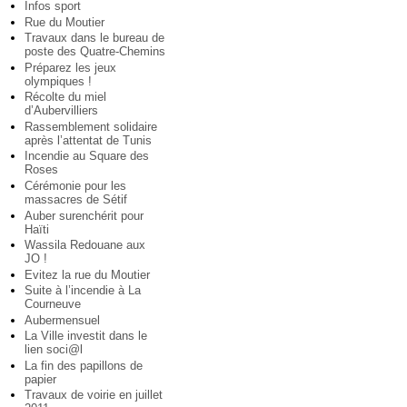
Infos sport
Rue du Moutier
Travaux dans le bureau de
poste des Quatre-Chemins
Préparez les jeux
olympiques !
Récolte du miel
d’Aubervilliers
Rassemblement solidaire
après l’attentat de Tunis
Incendie au Square des
Roses
Cérémonie pour les
massacres de Sétif
Auber surenchérit pour
Haïti
Wassila Redouane aux
JO !
Evitez la rue du Moutier
Suite à l’incendie à La
Courneuve
Aubermensuel
La Ville investit dans le
lien soci@l
La fin des papillons de
papier
Travaux de voirie en juillet