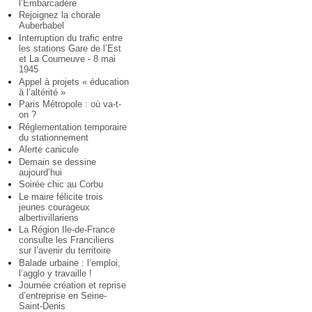
l’Embarcadère
Rejoignez la chorale
Auberbabel
Interruption du trafic entre
les stations Gare de l’Est
et La Courneuve - 8 mai
1945
Appel à projets « éducation
à l’altérité »
Paris Métropole : où va-t-
on ?
Réglementation temporaire
du stationnement
Alerte canicule
Demain se dessine
aujourd’hui
Soirée chic au Corbu
Le maire félicite trois
jeunes courageux
albertivillariens
La Région Ile-de-France
consulte les Franciliens
sur l’avenir du territoire
Balade urbaine : l’emploi,
l’agglo y travaille !
Journée création et reprise
d’entreprise en Seine-
Saint-Denis