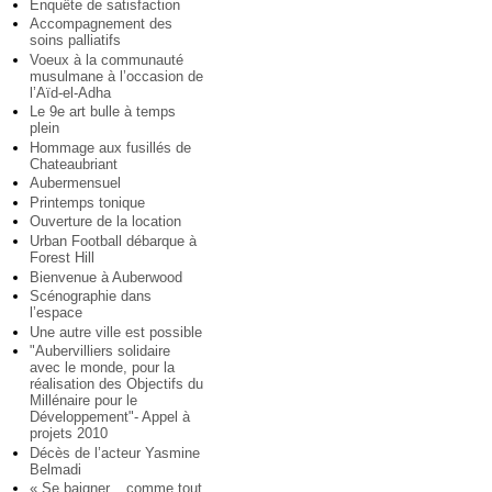
Enquête de satisfaction
Accompagnement des
soins palliatifs
Voeux à la communauté
musulmane à l’occasion de
l’Aïd-el-Adha
Le 9e art bulle à temps
plein
Hommage aux fusillés de
Chateaubriant
Aubermensuel
Printemps tonique
Ouverture de la location
Urban Football débarque à
Forest Hill
Bienvenue à Auberwood
Scénographie dans
l’espace
Une autre ville est possible
"Aubervilliers solidaire
avec le monde, pour la
réalisation des Objectifs du
Millénaire pour le
Développement"- Appel à
projets 2010
Décès de l’acteur Yasmine
Belmadi
« Se baigner... comme tout