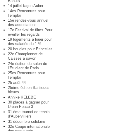
Bahuts
14 juillet façon Auber
14es Rencontres pour
l’emploi
15e rendez-vous annuel
des associations
17e Festival de films Pour
éveiller les regards
19 logements à louer pour
des salariés du 1 %
20 bougies pour Etincelles
22e Championnat de
Caisses à savon
24e édition du salon de
l’Etudiant de Paris
25es Rencontres pour
l’emploi
25 août 44
25ème édition Banlieues
bleues
Annike KELEBE
30 places à gagner pour
Urban Peace 3
31 ème tournoi de tennis
d’Aubervilliers
31 décembre solidaire
32e Coupe internationale
des samouraïs