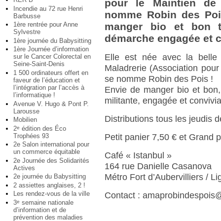
pour le Maintien de 
Incendie au 72 rue Henri
nomme Robin des Pois
Barbusse
1ère rentrée pour Anne
manger bio et bon t
Sylvestre
démarche engagée et c
1ère journée du Babysitting
1ère Journée d’information
Elle est née avec la belle
sur le Cancer Colorectal en
Seine-Saint-Denis
Maladrerie (Association pour 
1 500 ordinateurs offert en
se nomme Robin des Pois !
faveur de l’éducation et
l’intégration par l’accès à
Envie de manger bio et bon,
l’informatique !
militante, engagée et convivi
Avenue V. Hugo & Pont P.
Larousse
Distributions tous les jeudis 
Mobilien
2
édition des Éco
e
Trophées 93
Petit panier 7,50 € et Grand 
2e Salon international pour
un commerce équitable
Café « Istanbul »
2e Journée des Solidarités
164 rue Danielle Casanova
Actives
Métro Fort d’Aubervilliers / L
2e journée du Babysitting
2 assiettes anglaises, 2 !
Les rendez-vous de la ville
Contact : amaprobindespois
3
semaine nationale
e
d’information et de
prévention des maladies