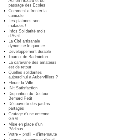
Adrien Huzard et du
passage des Ecoles
Comment affronter la
canicule
Les platanes sont
malades !
Infos Solidarité mois
d’Avril
La Cité artisanale
dynamise le quartier
Développement durable
Tournoi de Badminton
La caravane des amateurs
est de retour
Quelles solidarités
aujourd’hui à Aubervilliers ?
Fleurir la Ville
INit Satisfaction
Disparition du Docteur
Bernard Petit
Découverte des jardins
partagés
Grutage d’une antenne
GSM
Mise en place d’un
Pédibus
Votre « profil » d’internaute
Jeunes : vacances d’avril