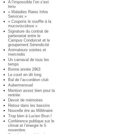
A l’impossible l’on s’est
tenu
« Maladies Rares Infos
Services »
« Coupons le souffle à la
mucoviscidose »
Signature du contrat de
partenariat entre le
Campus Condorcet et le
groupement Sérendicité
Animateurs soirées et
mercredis
Un carnaval de tous les
temps
Bonne année 2963
Le court en dit long
Bal de l’accordéon club
Aubermensuel
Mention assez bien pour la
rentrée
Devoir de mémoires
Retour dans les bassins
Nouvelle ère au Millénaire
Trop bien à Lucien Brun !
Conférence publique sur le
climat et l’énergie le 5
novembre