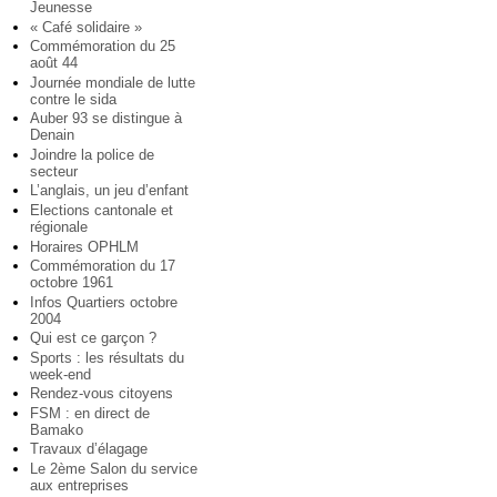
Jeunesse
« Café solidaire »
Commémoration du 25
août 44
Journée mondiale de lutte
contre le sida
Auber 93 se distingue à
Denain
Joindre la police de
secteur
L’anglais, un jeu d’enfant
Elections cantonale et
régionale
Horaires OPHLM
Commémoration du 17
octobre 1961
Infos Quartiers octobre
2004
Qui est ce garçon ?
Sports : les résultats du
week-end
Rendez-vous citoyens
FSM : en direct de
Bamako
Travaux d’élagage
Le 2ème Salon du service
aux entreprises