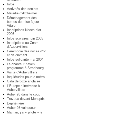
Infos
Activités des seniors
Maladie d’Alzheimer
Déménagement des
bornes de mise à jour
Vitale
Inscriptions Noces d’or
2006
Infos scolaires juin 2005
Inscriptions au Cnam
d’Aubervilliers
Cérémonie des noces d’or
et de diamant.
Infos solidarité mai 2004
Le chanteur Zayen
programmé à Strasbourg
Visite d’Aubervilliers
Inquiétudes pour le métro
Gala de boxe anglaise
L’Europe s’intéresse à
Aubervilliers
Auber 93 dans le coup
Travaux devant Monoprix
L’éphémère
Auber 93 vainqueur
Maman, j’ai « piloté » le