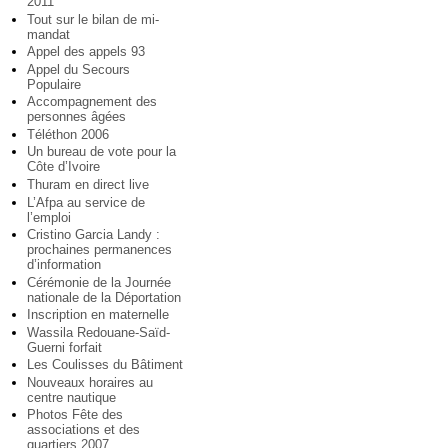
2011
Tout sur le bilan de mi-
mandat
Appel des appels 93
Appel du Secours
Populaire
Accompagnement des
personnes âgées
Téléthon 2006
Un bureau de vote pour la
Côte d’Ivoire
Thuram en direct live
L’Afpa au service de
l’emploi
Cristino Garcia Landy :
prochaines permanences
d’information
Cérémonie de la Journée
nationale de la Déportation
Inscription en maternelle
Wassila Redouane-Saïd-
Guerni forfait
Les Coulisses du Bâtiment
Nouveaux horaires au
centre nautique
Photos Fête des
associations et des
quartiers 2007