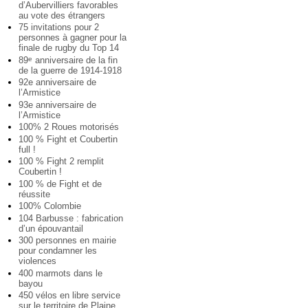
d’Aubervilliers favorables
au vote des étrangers
75 invitations pour 2
personnes à gagner pour la
finale de rugby du Top 14
89
anniversaire de la fin
e
de la guerre de 1914-1918
92e anniversaire de
l’Armistice
93e anniversaire de
l’Armistice
100% 2 Roues motorisés
100 % Fight et Coubertin
full !
100 % Fight 2 remplit
Coubertin !
100 % de Fight et de
réussite
100% Colombie
104 Barbusse : fabrication
d’un épouvantail
300 personnes en mairie
pour condamner les
violences
400 marmots dans le
bayou
450 vélos en libre service
sur le territoire de Plaine