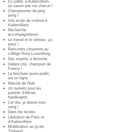
En juillet, à Aubervilliers,
on sauve une vie chacun !
Championnes de ping
pong !
Une école de cinéma à
Aubervilliers
Recherche
accompagnateurs
Le travail et le sérieux, ça
paye !
Rencontre citoyenne au
collège Rosa Luxemburg
Des experts à domicile
Indans’cité, champion de
France !
La brochure jeune public
est en ligne
Marché de Noël
Un numéro pour les
parents d’élèves
handicapés.
Cet été, je donne mon
sang !
Dans les écoles
Libération de Paris et
d’Aubervilliers
Mobilisation au lycée
Timbaud