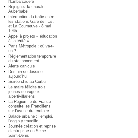
l’Embarcadère
Rejoignez la chorale
Auberbabel
Interruption du trafic entre
les stations Gare de l’Est
et La Courneuve - 8 mai
1945
Appel à projets « éducation
à l’altérité »
Paris Métropole : où va-t-
on ?
Réglementation temporaire
du stationnement
Alerte canicule
Demain se dessine
aujourd’hui
Soirée chic au Corbu
Le maire félicite trois
jeunes courageux
albertivillariens
La Région Ile-de-France
consulte les Franciliens
sur l’avenir du territoire
Balade urbaine : l’emploi,
l’agglo y travaille !
Journée création et reprise
d’entreprise en Seine-
Saint-Denis