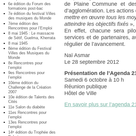
de Plaine Commune et des 
6e édition du Forum des
formations post-bac
d’agglomération. Les actions
7e édition du festival Villes
mettre en œuvre tous les mo
des musiques du Monde
atteindre les objectifs fixés
»,
7ème édition des
Rencontres pour l’Emploi
En effet, chacune sera pi
8 mai 1945 : Le massacre
services et de partenaires, a
de Sétif, Guelma, Kherrata
8 mai 1945
régulier de l’avancement.
8ème édition du Festival
Villes des Musiques du
Naï Asmar
Monde
Le 28 septembre 2012
8e Rencontres pour
l’emploi
Présentation de l’Agenda 2
9es Rencontres pour
l’emploi
Samedi 6 octobre à 10 h
10ème édition du
Réunion publique
Challenge de la Création
2007
Hôtel de Ville
10e édition de Talents des
Cités
En savoir plus sur l’agenda 21
11e Salon du diabète
11es Rencontres pour
l’emploi
13es Rencontres pour
l’emploi
14
édition du Trophée des
e