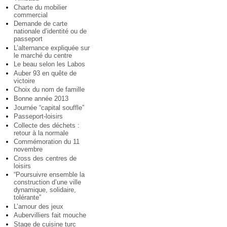
Charte du mobilier
commercial
Demande de carte
nationale d’identité ou de
passeport
L’alternance expliquée sur
le marché du centre
Le beau selon les Labos
Auber 93 en quête de
victoire
Choix du nom de famille
Bonne année 2013
Journée “capital souffle”
Passeport-loisirs
Collecte des déchets :
retour à la normale
Commémoration du 11
novembre
Cross des centres de
loisirs
“Poursuivre ensemble la
construction d’une ville
dynamique, solidaire,
tolérante”
L’amour des jeux
Aubervilliers fait mouche
Stage de cuisine turc