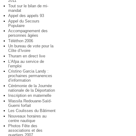
2011
Tout sur le bilan de mi-
mandat
Appel des appels 93
Appel du Secours
Populaire
Accompagnement des
personnes âgées
Téléthon 2006
Un bureau de vote pour la
Côte d’Ivoire
Thuram en direct live
L’Afpa au service de
l’emploi
Cristino Garcia Landy :
prochaines permanences
d’information
Cérémonie de la Journée
nationale de la Déportation
Inscription en maternelle
Wassila Redouane-Saïd-
Guerni forfait
Les Coulisses du Bâtiment
Nouveaux horaires au
centre nautique
Photos Fête des
associations et des
quartiers 2007