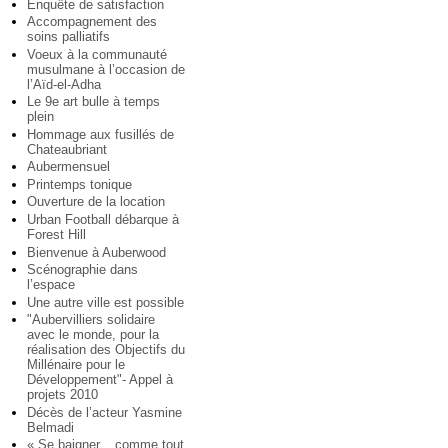
Enquête de satisfaction
Accompagnement des
soins palliatifs
Voeux à la communauté
musulmane à l’occasion de
l’Aïd-el-Adha
Le 9e art bulle à temps
plein
Hommage aux fusillés de
Chateaubriant
Aubermensuel
Printemps tonique
Ouverture de la location
Urban Football débarque à
Forest Hill
Bienvenue à Auberwood
Scénographie dans
l’espace
Une autre ville est possible
"Aubervilliers solidaire
avec le monde, pour la
réalisation des Objectifs du
Millénaire pour le
Développement"- Appel à
projets 2010
Décès de l’acteur Yasmine
Belmadi
« Se baigner... comme tout