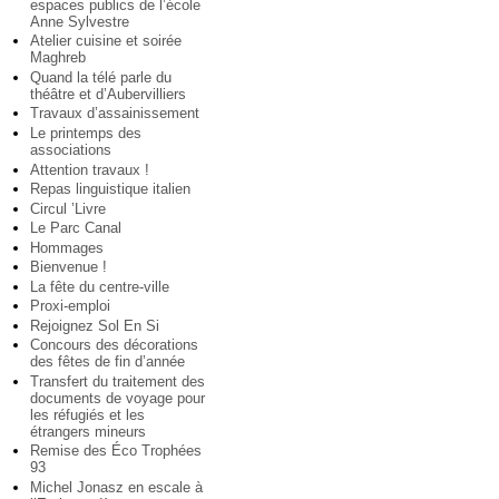
espaces publics de l’école
Anne Sylvestre
Atelier cuisine et soirée
Maghreb
Quand la télé parle du
théâtre et d’Aubervilliers
Travaux d’assainissement
Le printemps des
associations
Attention travaux !
Repas linguistique italien
Circul ’Livre
Le Parc Canal
Hommages
Bienvenue !
La fête du centre-ville
Proxi-emploi
Rejoignez Sol En Si
Concours des décorations
des fêtes de fin d’année
Transfert du traitement des
documents de voyage pour
les réfugiés et les
étrangers mineurs
Remise des Éco Trophées
93
Michel Jonasz en escale à