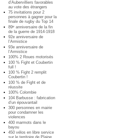
d’Aubervilliers favorables
au vote des étrangers
75 invitations pour 2
personnes à gagner pour la
finale de rugby du Top 14
89
anniversaire de la fin
e
de la guerre de 1914-1918
92e anniversaire de
l’Armistice
93e anniversaire de
l’Armistice
100% 2 Roues motorisés
100 % Fight et Coubertin
full !
100 % Fight 2 remplit
Coubertin !
100 % de Fight et de
réussite
100% Colombie
104 Barbusse : fabrication
d’un épouvantail
300 personnes en mairie
pour condamner les
violences
400 marmots dans le
bayou
450 vélos en libre service
sur le territoire de Plaine