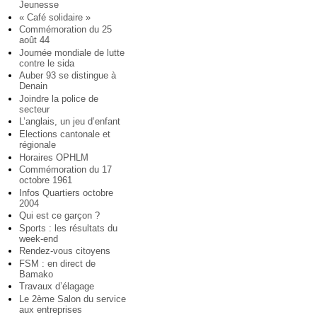
Jeunesse
« Café solidaire »
Commémoration du 25
août 44
Journée mondiale de lutte
contre le sida
Auber 93 se distingue à
Denain
Joindre la police de
secteur
L’anglais, un jeu d’enfant
Elections cantonale et
régionale
Horaires OPHLM
Commémoration du 17
octobre 1961
Infos Quartiers octobre
2004
Qui est ce garçon ?
Sports : les résultats du
week-end
Rendez-vous citoyens
FSM : en direct de
Bamako
Travaux d’élagage
Le 2ème Salon du service
aux entreprises