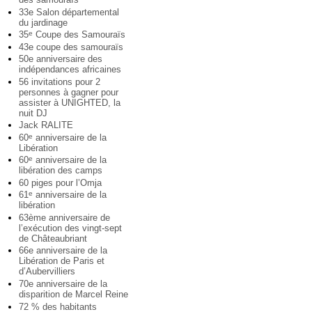
33e Salon départemental
du jardinage
35
Coupe des Samouraïs
e
43e coupe des samouraïs
50e anniversaire des
indépendances africaines
56 invitations pour 2
personnes à gagner pour
assister à UNIGHTED, la
nuit DJ
Jack RALITE
60
anniversaire de la
e
Libération
60
anniversaire de la
e
libération des camps
60 piges pour l’Omja
61
anniversaire de la
e
libération
63ème anniversaire de
l’exécution des vingt-sept
de Châteaubriant
66e anniversaire de la
Libération de Paris et
d’Aubervilliers
70e anniversaire de la
disparition de Marcel Reine
72 % des habitants