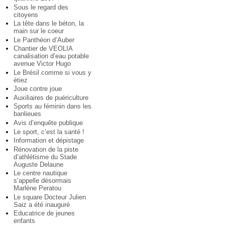
Sous le regard des
citoyens
La tête dans le béton, la
main sur le coeur
Le Panthéon d’Auber
Chantier de VEOLIA
canalisation d’eau potable
avenue Victor Hugo
Le Brésil comme si vous y
étiez
Joue contre joue
Auxiliaires de puériculture
Sports au féminin dans les
banlieues
Avis d’enquête publique
Le sport, c’est la santé !
Information et dépistage
Rénovation de la piste
d’athlétisme du Stade
Auguste Delaune
Le centre nautique
s’appelle désormais
Marlène Peratou
Le square Docteur Julien
Saiz a été inauguré
Educatrice de jeunes
enfants