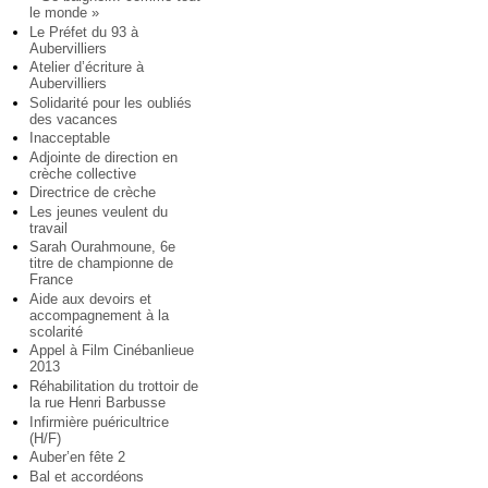
le monde »
Le Préfet du 93 à
Aubervilliers
Atelier d’écriture à
Aubervilliers
Solidarité pour les oubliés
des vacances
Inacceptable
Adjointe de direction en
crèche collective
Directrice de crèche
Les jeunes veulent du
travail
Sarah Ourahmoune, 6e
titre de championne de
France
Aide aux devoirs et
accompagnement à la
scolarité
Appel à Film Cinébanlieue
2013
Réhabilitation du trottoir de
la rue Henri Barbusse
Infirmière puéricultrice
(H/F)
Auber’en fête 2
Bal et accordéons