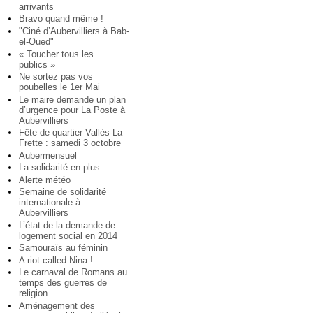
arrivants
Bravo quand même !
"Ciné d’Aubervilliers à Bab-
el-Oued"
« Toucher tous les
publics »
Ne sortez pas vos
poubelles le 1er Mai
Le maire demande un plan
d’urgence pour La Poste à
Aubervilliers
Fête de quartier Vallès-La
Frette : samedi 3 octobre
Aubermensuel
La solidarité en plus
Alerte météo
Semaine de solidarité
internationale à
Aubervilliers
L’état de la demande de
logement social en 2014
Samouraïs au féminin
A riot called Nina !
Le carnaval de Romans au
temps des guerres de
religion
Aménagement des