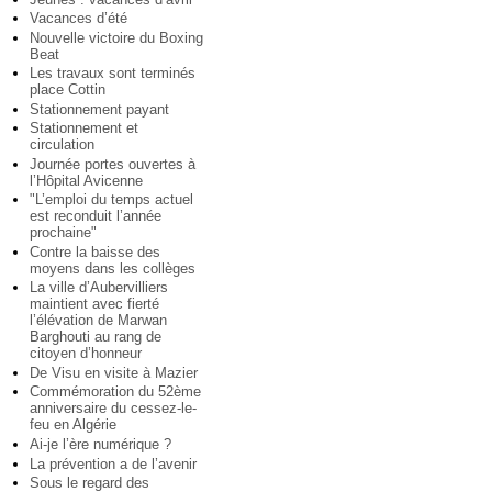
Vacances d’été
Nouvelle victoire du Boxing
Beat
Les travaux sont terminés
place Cottin
Stationnement payant
Stationnement et
circulation
Journée portes ouvertes à
l’Hôpital Avicenne
"L’emploi du temps actuel
est reconduit l’année
prochaine"
Contre la baisse des
moyens dans les collèges
La ville d’Aubervilliers
maintient avec fierté
l’élévation de Marwan
Barghouti au rang de
citoyen d’honneur
De Visu en visite à Mazier
Commémoration du 52ème
anniversaire du cessez-le-
feu en Algérie
Ai-je l’ère numérique ?
La prévention a de l’avenir
Sous le regard des