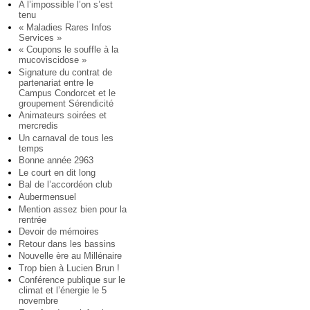
A l’impossible l’on s’est
tenu
« Maladies Rares Infos
Services »
« Coupons le souffle à la
mucoviscidose »
Signature du contrat de
partenariat entre le
Campus Condorcet et le
groupement Sérendicité
Animateurs soirées et
mercredis
Un carnaval de tous les
temps
Bonne année 2963
Le court en dit long
Bal de l’accordéon club
Aubermensuel
Mention assez bien pour la
rentrée
Devoir de mémoires
Retour dans les bassins
Nouvelle ère au Millénaire
Trop bien à Lucien Brun !
Conférence publique sur le
climat et l’énergie le 5
novembre