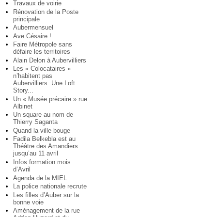
Travaux de voirie
Rénovation de la Poste
principale
Aubermensuel
Ave Césaire !
Faire Métropole sans
défaire les territoires
Alain Delon à Aubervilliers
Les « Colocataires »
n’habitent pas
Aubervilliers. Une Loft
Story...
Un « Musée précaire » rue
Albinet
Un square au nom de
Thierry Saganta
Quand la ville bouge
Fadila Belkebla est au
Théâtre des Amandiers
jusqu’au 11 avril
Infos formation mois
d’Avril
Agenda de la MIEL
La police nationale recrute
Les filles d’Auber sur la
bonne voie
Aménagement de la rue