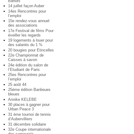
Bahuts
14 juillet façon Auber
14es Rencontres pour
l’emploi
15e rendez-vous annuel
des associations
17e Festival de films Pour
éveiller les regards
19 logements à louer pour
des salariés du 1 %
20 bougies pour Etincelles
22e Championnat de
Caisses à savon
24e édition du salon de
l’Etudiant de Paris
25es Rencontres pour
l’emploi
25 août 44
25ème édition Banlieues
bleues
Annike KELEBE
30 places à gagner pour
Urban Peace 3
31 ème tournoi de tennis
d’Aubervilliers
31 décembre solidaire
32e Coupe internationale
des samouraïs