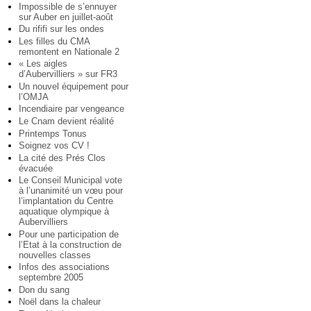
Impossible de s’ennuyer
sur Auber en juillet-août
Du rififi sur les ondes
Les filles du CMA
remontent en Nationale 2
« Les aigles
d’Aubervilliers » sur FR3
Un nouvel équipement pour
l’OMJA
Incendiaire par vengeance
Le Cnam devient réalité
Printemps Tonus
Soignez vos CV !
La cité des Prés Clos
évacuée
Le Conseil Municipal vote
à l’unanimité un vœu pour
l’implantation du Centre
aquatique olympique à
Aubervilliers
Pour une participation de
l’Etat à la construction de
nouvelles classes
Infos des associations
septembre 2005
Don du sang
Noël dans la chaleur