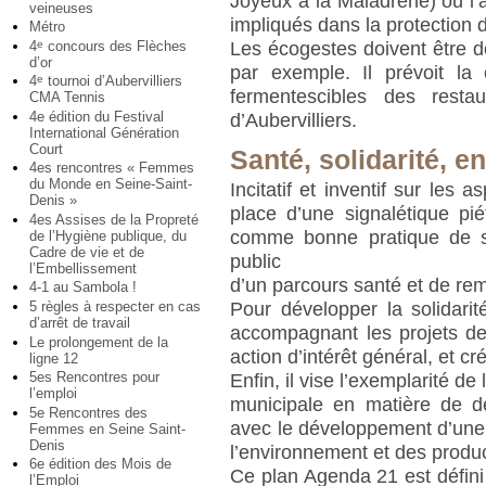
Joyeux à la Maladrerie) ou 
veineuses
impliqués dans la protection d
Métro
Les écogestes doivent être 
4
concours des Flèches
e
d’or
par exemple. Il prévoit la 
4
tournoi d’Aubervilliers
e
fermentescibles des rest
CMA Tennis
4e édition du Festival
d’Aubervilliers.
International Génération
Court
Santé, solidarité, 
4es rencontres « Femmes
du Monde en Seine-Saint-
Incitatif et inventif sur les 
Denis »
place d’une signalétique pi
4es Assises de la Propreté
comme bonne pratique de s
de l’Hygiène publique, du
Cadre de vie et de
public
l’Embellissement
d’un parcours santé et de re
4-1 au Sambola !
5 règles à respecter en cas
Pour développer la solidarité
d’arrêt de travail
accompagnant les projets d
Le prolongement de la
action d’intérêt général, et cré
ligne 12
5es Rencontres pour
Enfin, il vise l’exemplarité de 
l’emploi
municipale en matière de dé
5e Rencontres des
avec le développement d’une
Femmes en Seine Saint-
Denis
l’environnement et des produ
6e édition des Mois de
Ce plan Agenda 21 est défini
l’Emploi