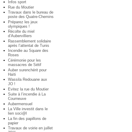
Infos sport
Rue du Moutier
Travaux dans le bureau de
poste des Quatre-Chemins
Préparez les jeux
olympiques !
Récolte du miel
d’Aubervilliers
Rassemblement solidaire
après l’attentat de Tunis
Incendie au Square des
Roses
Cérémonie pour les
massacres de Sétif
Auber surenchérit pour
Haïti
Wassila Redouane aux
JO !
Evitez la rue du Moutier
Suite à l’incendie à La
Courneuve
Aubermensuel
La Ville investit dans le
lien soci@l
La fin des papillons de
papier
Travaux de voirie en juillet