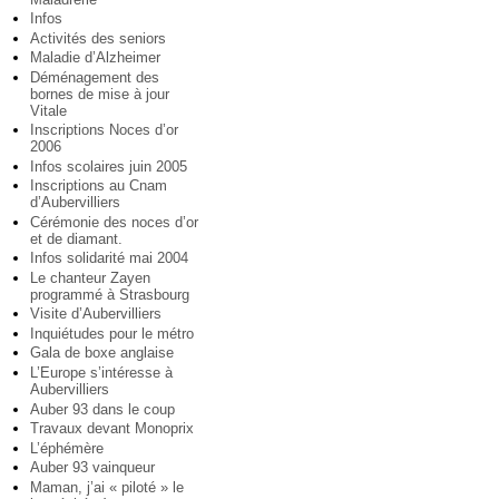
Infos
Activités des seniors
Maladie d’Alzheimer
Déménagement des
bornes de mise à jour
Vitale
Inscriptions Noces d’or
2006
Infos scolaires juin 2005
Inscriptions au Cnam
d’Aubervilliers
Cérémonie des noces d’or
et de diamant.
Infos solidarité mai 2004
Le chanteur Zayen
programmé à Strasbourg
Visite d’Aubervilliers
Inquiétudes pour le métro
Gala de boxe anglaise
L’Europe s’intéresse à
Aubervilliers
Auber 93 dans le coup
Travaux devant Monoprix
L’éphémère
Auber 93 vainqueur
Maman, j’ai « piloté » le