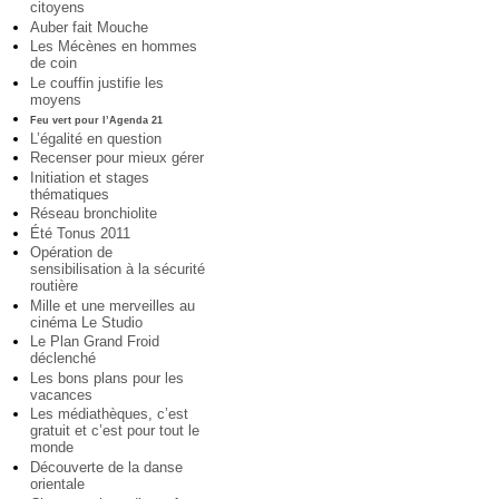
citoyens
Auber fait Mouche
Les Mécènes en hommes
de coin
Le couffin justifie les
moyens
Feu vert pour l’Agenda 21
L’égalité en question
Recenser pour mieux gérer
Initiation et stages
thématiques
Réseau bronchiolite
Été Tonus 2011
Opération de
sensibilisation à la sécurité
routière
Mille et une merveilles au
cinéma Le Studio
Le Plan Grand Froid
déclenché
Les bons plans pour les
vacances
Les médiathèques, c’est
gratuit et c’est pour tout le
monde
Découverte de la danse
orientale