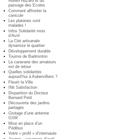
Adrien Huzard et du
passage des Ecoles
Comment affronter la
canicule
Les platanes sont
malades !
Infos Solidarité mois
d’Avril
La Cité artisanale
dynamise le quartier
Développement durable
Tournoi de Badminton
La caravane des amateurs
est de retour
Quelles solidarités
aujourd’hui à Aubervilliers ?
Fleurir la Ville
INit Satisfaction
Disparition du Docteur
Bernard Petit
Découverte des jardins
partagés
Grutage d’une antenne
GSM
Mise en place d’un
Pédibus
Votre « profil » d’internaute
Jeunes : vacances d’avril