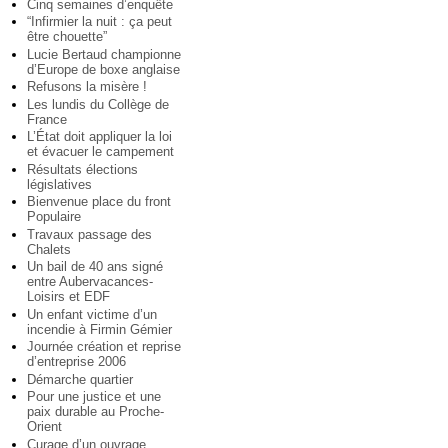
Cinq semaines d’enquête
“Infirmier la nuit : ça peut
être chouette”
Lucie Bertaud championne
d’Europe de boxe anglaise
Refusons la misère !
Les lundis du Collège de
France
L’État doit appliquer la loi
et évacuer le campement
Résultats élections
législatives
Bienvenue place du front
Populaire
Travaux passage des
Chalets
Un bail de 40 ans signé
entre Aubervacances-
Loisirs et EDF
Un enfant victime d’un
incendie à Firmin Gémier
Journée création et reprise
d’entreprise 2006
Démarche quartier
Pour une justice et une
paix durable au Proche-
Orient
Curage d’un ouvrage