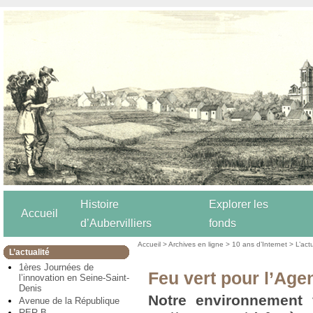
Histoire
Explorer les
Accueil
d’Aubervilliers
fonds
Accueil
>
Archives en ligne
>
10 ans d’Internet
>
L’act
L’actualité
1ères Journées de
Feu vert pour l’Age
l’innovation en Seine-Saint-
Denis
Notre environnement 
Avenue de la République
RER B