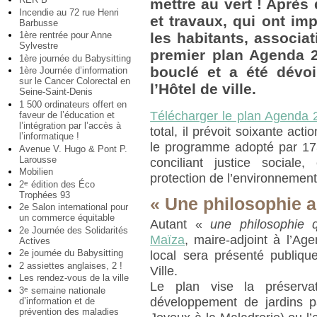
mettre au vert ! Après
Incendie au 72 rue Henri
et travaux, qui ont imp
Barbusse
1ère rentrée pour Anne
les habitants, associati
Sylvestre
premier plan Agenda 2
1ère journée du Babysitting
bouclé et a été dévo
1ère Journée d’information
sur le Cancer Colorectal en
l’Hôtel de ville.
Seine-Saint-Denis
1 500 ordinateurs offert en
Télécharger le plan Agenda 
faveur de l’éducation et
l’intégration par l’accès à
total, il prévoit soixante acti
l’informatique !
le programme adopté par 17
Avenue V. Hugo & Pont P.
Larousse
conciliant justice social
Mobilien
protection de l’environnement
2
édition des Éco
e
Trophées 93
« Une philosophie a
2e Salon international pour
un commerce équitable
Autant «
une philosophie q
2e Journée des Solidarités
Maïza
, maire-adjoint à l’Ag
Actives
2e journée du Babysitting
local sera présenté publiqu
2 assiettes anglaises, 2 !
Ville.
Les rendez-vous de la ville
Le plan vise la préserva
3
semaine nationale
e
développement de jardins p
d’information et de
prévention des maladies