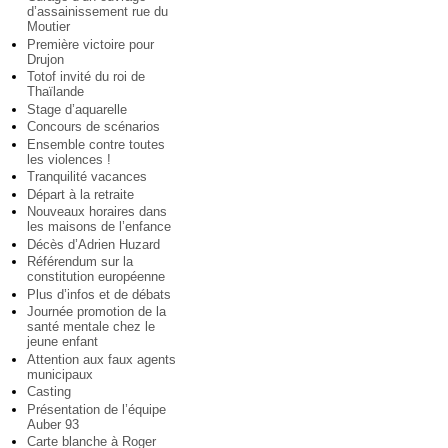
d’assainissement rue du
Moutier
Première victoire pour
Drujon
Totof invité du roi de
Thaïlande
Stage d’aquarelle
Concours de scénarios
Ensemble contre toutes
les violences !
Tranquilité vacances
Départ à la retraite
Nouveaux horaires dans
les maisons de l’enfance
Décès d’Adrien Huzard
Référendum sur la
constitution européenne
Plus d’infos et de débats
Journée promotion de la
santé mentale chez le
jeune enfant
Attention aux faux agents
municipaux
Casting
Présentation de l’équipe
Auber 93
Carte blanche à Roger