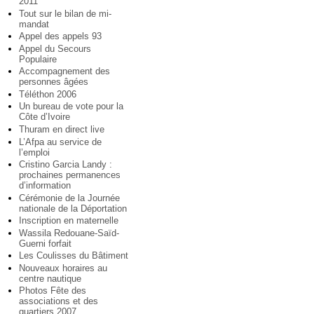
2011
Tout sur le bilan de mi-
mandat
Appel des appels 93
Appel du Secours
Populaire
Accompagnement des
personnes âgées
Téléthon 2006
Un bureau de vote pour la
Côte d’Ivoire
Thuram en direct live
L’Afpa au service de
l’emploi
Cristino Garcia Landy :
prochaines permanences
d’information
Cérémonie de la Journée
nationale de la Déportation
Inscription en maternelle
Wassila Redouane-Saïd-
Guerni forfait
Les Coulisses du Bâtiment
Nouveaux horaires au
centre nautique
Photos Fête des
associations et des
quartiers 2007