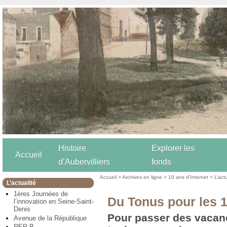
Histoire
Explorer les
Accueil
d’Aubervilliers
fonds
Accueil
>
Archives en ligne
>
10 ans d’Internet
>
L’act
L’actualité
1ères Journées de
Du Tonus pour les 
l’innovation en Seine-Saint-
Denis
Pour passer des vacanc
Avenue de la République
RER B