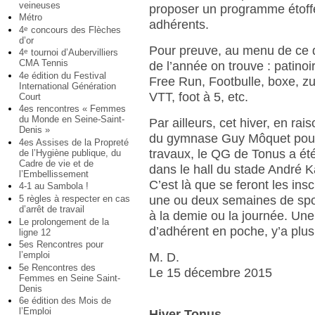
veineuses
proposer un programme étoffé
Métro
adhérents.
4
concours des Flèches
e
d’or
Pour preuve, au menu de ce 
4
tournoi d’Aubervilliers
e
CMA Tennis
de l’année on trouve : patinoi
4e édition du Festival
Free Run, Footbulle, boxe, z
International Génération
VTT, foot à 5, etc.
Court
4es rencontres « Femmes
du Monde en Seine-Saint-
Par ailleurs, cet hiver, en rai
Denis »
du gymnase Guy Môquet pou
4es Assises de la Propreté
travaux, le QG de Tonus a été
de l’Hygiène publique, du
Cadre de vie et de
dans le hall du stade André 
l’Embellissement
C’est là que se feront les insc
4-1 au Sambola !
5 règles à respecter en cas
une ou deux semaines de spor
d’arrêt de travail
à la demie ou la journée. Une 
Le prolongement de la
d’adhérent en poche, y’a plus
ligne 12
5es Rencontres pour
l’emploi
M. D.
5e Rencontres des
Le 15 décembre 2015
Femmes en Seine Saint-
Denis
6e édition des Mois de
l’Emploi
Hiver Tonus