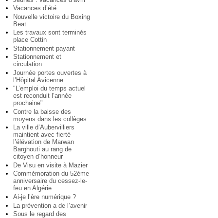
Vacances d’été
Nouvelle victoire du Boxing
Beat
Les travaux sont terminés
place Cottin
Stationnement payant
Stationnement et
circulation
Journée portes ouvertes à
l’Hôpital Avicenne
"L’emploi du temps actuel
est reconduit l’année
prochaine"
Contre la baisse des
moyens dans les collèges
La ville d’Aubervilliers
maintient avec fierté
l’élévation de Marwan
Barghouti au rang de
citoyen d’honneur
De Visu en visite à Mazier
Commémoration du 52ème
anniversaire du cessez-le-
feu en Algérie
Ai-je l’ère numérique ?
La prévention a de l’avenir
Sous le regard des