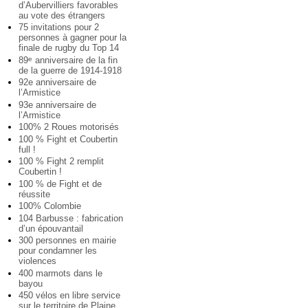
d’Aubervilliers favorables
au vote des étrangers
75 invitations pour 2
personnes à gagner pour la
finale de rugby du Top 14
89
anniversaire de la fin
e
de la guerre de 1914-1918
92e anniversaire de
l’Armistice
93e anniversaire de
l’Armistice
100% 2 Roues motorisés
100 % Fight et Coubertin
full !
100 % Fight 2 remplit
Coubertin !
100 % de Fight et de
réussite
100% Colombie
104 Barbusse : fabrication
d’un épouvantail
300 personnes en mairie
pour condamner les
violences
400 marmots dans le
bayou
450 vélos en libre service
sur le territoire de Plaine