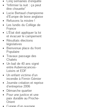
Cinq semaines d’enquête
“Infirmier la nuit : ça peut
être chouette”
Lucie Bertaud championne
d’Europe de boxe anglaise
Refusons la misère !
Les lundis du Collège de
France
L’État doit appliquer la loi
et évacuer le campement
Résultats élections
législatives
Bienvenue place du front
Populaire
Travaux passage des
Chalets
Un bail de 40 ans signé
entre Aubervacances-
Loisirs et EDF
Un enfant victime d’un
incendie à Firmin Gémier
Journée création et reprise
d’entreprise 2006
Démarche quartier
Pour une justice et une
paix durable au Proche-
Orient
Curage d’un ouvrage