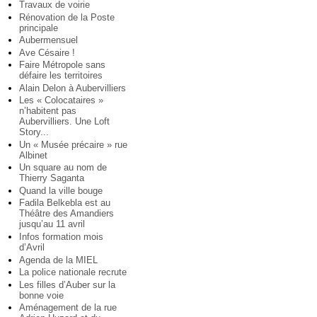
Travaux de voirie
Rénovation de la Poste
principale
Aubermensuel
Ave Césaire !
Faire Métropole sans
défaire les territoires
Alain Delon à Aubervilliers
Les « Colocataires »
n’habitent pas
Aubervilliers. Une Loft
Story...
Un « Musée précaire » rue
Albinet
Un square au nom de
Thierry Saganta
Quand la ville bouge
Fadila Belkebla est au
Théâtre des Amandiers
jusqu’au 11 avril
Infos formation mois
d’Avril
Agenda de la MIEL
La police nationale recrute
Les filles d’Auber sur la
bonne voie
Aménagement de la rue