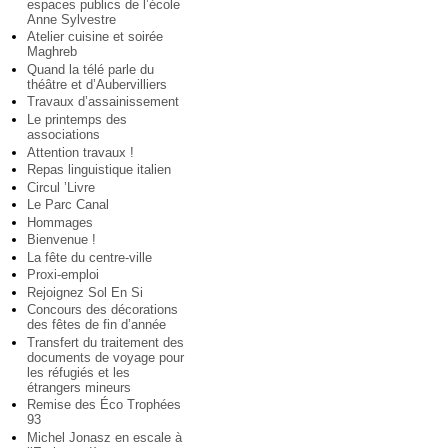
espaces publics de l’école
Anne Sylvestre
Atelier cuisine et soirée
Maghreb
Quand la télé parle du
théâtre et d’Aubervilliers
Travaux d’assainissement
Le printemps des
associations
Attention travaux !
Repas linguistique italien
Circul ’Livre
Le Parc Canal
Hommages
Bienvenue !
La fête du centre-ville
Proxi-emploi
Rejoignez Sol En Si
Concours des décorations
des fêtes de fin d’année
Transfert du traitement des
documents de voyage pour
les réfugiés et les
étrangers mineurs
Remise des Éco Trophées
93
Michel Jonasz en escale à