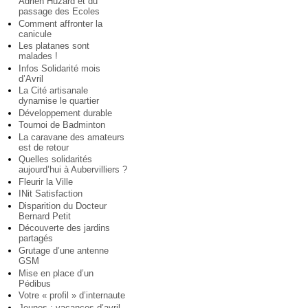
Adrien Huzard et du
passage des Ecoles
Comment affronter la
canicule
Les platanes sont
malades !
Infos Solidarité mois
d’Avril
La Cité artisanale
dynamise le quartier
Développement durable
Tournoi de Badminton
La caravane des amateurs
est de retour
Quelles solidarités
aujourd’hui à Aubervilliers ?
Fleurir la Ville
INit Satisfaction
Disparition du Docteur
Bernard Petit
Découverte des jardins
partagés
Grutage d’une antenne
GSM
Mise en place d’un
Pédibus
Votre « profil » d’internaute
Jeunes : vacances d’avril