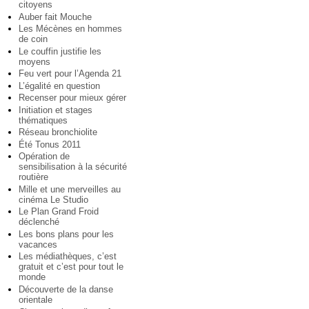
citoyens
Auber fait Mouche
Les Mécènes en hommes
de coin
Le couffin justifie les
moyens
Feu vert pour l’Agenda 21
L’égalité en question
Recenser pour mieux gérer
Initiation et stages
thématiques
Réseau bronchiolite
Été Tonus 2011
Opération de
sensibilisation à la sécurité
routière
Mille et une merveilles au
cinéma Le Studio
Le Plan Grand Froid
déclenché
Les bons plans pour les
vacances
Les médiathèques, c’est
gratuit et c’est pour tout le
monde
Découverte de la danse
orientale