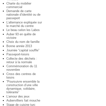
Charte du mobilier
commercial
Demande de carte
nationale d’identité ou de
passeport
L’alternance expliquée sur
le marché du centre
Le beau selon les Labos
Auber 93 en quête de
victoire
Choix du nom de famille
Bonne année 2013
Journée “capital souffle”
Passeport-loisirs
Collecte des déchets :
retour à la normale
Commémoration du 11
novembre
Cross des centres de
loisirs
“Poursuivre ensemble la
construction d’une ville
dynamique, solidaire,
tolérante”
L’amour des jeux
Aubervilliers fait mouche
Stage de cuisine turc