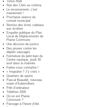
Tonus Noël
Rue des Cités au cinéma
Le recensement, c’est
maintenant !
Prochaine séance du
conseil municipal
Remise des livres cadeaux
aux écoliers
Enquête publique du Plan
Local de Déplacements de
Plaine Commune
Une décision de justice
Des prunes contre les
dépôts sauvages
Fermeture du petit bain du
Centre nautique, jeudi 30
avril dans la matinée
Faites-vous connaître !
« Imppulse ? J’y crois »
Quartiers de sports
Pascal Beaudet, nouveau
maire d’Aubervilliers
Prêt d’ordinateur
Téléthon 2005
Où en est Plaine
Commune ?
Passage à l’heure d’été