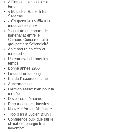
A l’impossible l’on s’est
tenu
« Maladies Rares Infos
Services »
« Coupons le souffle à la
mucoviscidose »
Signature du contrat de
partenariat entre le
Campus Condorcet et le
groupement Sérendicité
Animateurs soirées et
mercredis
Un carnaval de tous les
temps
Bonne année 2963
Le court en dit long
Bal de l’accordéon club
Aubermensuel
Mention assez bien pour la
rentrée
Devoir de mémoires
Retour dans les bassins
Nouvelle ère au Millénaire
Trop bien à Lucien Brun !
Conférence publique sur le
climat et l’énergie le 5
novembre