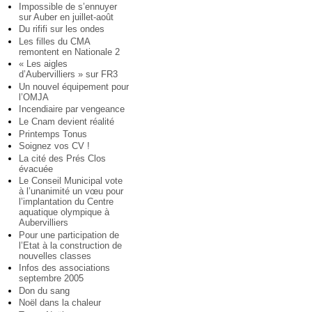
Impossible de s’ennuyer
sur Auber en juillet-août
Du rififi sur les ondes
Les filles du CMA
remontent en Nationale 2
« Les aigles
d’Aubervilliers » sur FR3
Un nouvel équipement pour
l’OMJA
Incendiaire par vengeance
Le Cnam devient réalité
Printemps Tonus
Soignez vos CV !
La cité des Prés Clos
évacuée
Le Conseil Municipal vote
à l’unanimité un vœu pour
l’implantation du Centre
aquatique olympique à
Aubervilliers
Pour une participation de
l’Etat à la construction de
nouvelles classes
Infos des associations
septembre 2005
Don du sang
Noël dans la chaleur