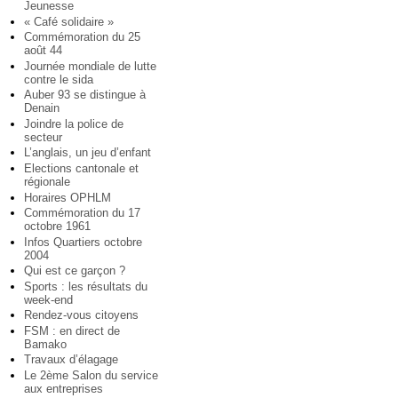
Jeunesse
« Café solidaire »
Commémoration du 25
août 44
Journée mondiale de lutte
contre le sida
Auber 93 se distingue à
Denain
Joindre la police de
secteur
L’anglais, un jeu d’enfant
Elections cantonale et
régionale
Horaires OPHLM
Commémoration du 17
octobre 1961
Infos Quartiers octobre
2004
Qui est ce garçon ?
Sports : les résultats du
week-end
Rendez-vous citoyens
FSM : en direct de
Bamako
Travaux d’élagage
Le 2ème Salon du service
aux entreprises