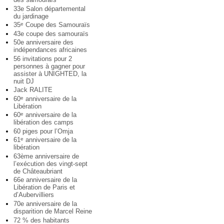
33e Salon départemental
du jardinage
35
Coupe des Samouraïs
e
43e coupe des samouraïs
50e anniversaire des
indépendances africaines
56 invitations pour 2
personnes à gagner pour
assister à UNIGHTED, la
nuit DJ
Jack RALITE
60
anniversaire de la
e
Libération
60
anniversaire de la
e
libération des camps
60 piges pour l’Omja
61
anniversaire de la
e
libération
63ème anniversaire de
l’exécution des vingt-sept
de Châteaubriant
66e anniversaire de la
Libération de Paris et
d’Aubervilliers
70e anniversaire de la
disparition de Marcel Reine
72 % des habitants