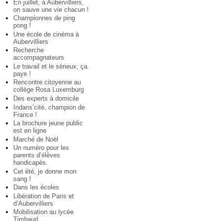
En juillet, à Aubervilliers,
on sauve une vie chacun !
Championnes de ping
pong !
Une école de cinéma à
Aubervilliers
Recherche
accompagnateurs
Le travail et le sérieux, ça
paye !
Rencontre citoyenne au
collège Rosa Luxemburg
Des experts à domicile
Indans’cité, champion de
France !
La brochure jeune public
est en ligne
Marché de Noël
Un numéro pour les
parents d’élèves
handicapés.
Cet été, je donne mon
sang !
Dans les écoles
Libération de Paris et
d’Aubervilliers
Mobilisation au lycée
Timbaud