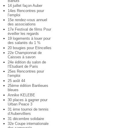
Bahuts
14 juillet façon Auber
14es Rencontres pour
l’emploi
15e rendez-vous annuel
des associations
17e Festival de films Pour
éveiller les regards
19 logements à louer pour
des salariés du 1 %
20 bougies pour Etincelles
22e Championnat de
Caisses à savon
24e édition du salon de
l’Etudiant de Paris
25es Rencontres pour
l’emploi
25 août 44
25ème édition Banlieues
bleues
Annike KELEBE
30 places à gagner pour
Urban Peace 3
31 ème tournoi de tennis
d’Aubervilliers
31 décembre solidaire
32e Coupe internationale
des samouraïs