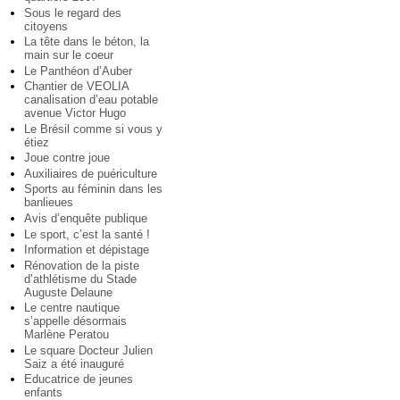
Sous le regard des
citoyens
La tête dans le béton, la
main sur le coeur
Le Panthéon d’Auber
Chantier de VEOLIA
canalisation d’eau potable
avenue Victor Hugo
Le Brésil comme si vous y
étiez
Joue contre joue
Auxiliaires de puériculture
Sports au féminin dans les
banlieues
Avis d’enquête publique
Le sport, c’est la santé !
Information et dépistage
Rénovation de la piste
d’athlétisme du Stade
Auguste Delaune
Le centre nautique
s’appelle désormais
Marlène Peratou
Le square Docteur Julien
Saiz a été inauguré
Educatrice de jeunes
enfants