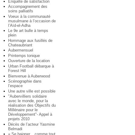
Enquête de satisfaction
Accompagnement des
soins palliatifs
Voeux à la communauté
musulmane à l’occasion de
l’Aïd-el-Adha
Le 9e art bulle à temps
plein
Hommage aux fusillés de
Chateaubriant
Aubermensuel
Printemps tonique
Ouverture de la location
Urban Football débarque à
Forest Hill
Bienvenue à Auberwood
Scénographie dans
l’espace
Une autre ville est possible
"Aubervilliers solidaire
avec le monde, pour la
réalisation des Objectifs du
Millénaire pour le
Développement"- Appel à
projets 2010
Décès de l’acteur Yasmine
Belmadi
« Se baigner... comme tout