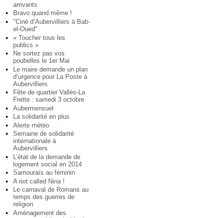
arrivants
Bravo quand même !
"Ciné d’Aubervilliers à Bab-
el-Oued"
« Toucher tous les
publics »
Ne sortez pas vos
poubelles le 1er Mai
Le maire demande un plan
d’urgence pour La Poste à
Aubervilliers
Fête de quartier Vallès-La
Frette : samedi 3 octobre
Aubermensuel
La solidarité en plus
Alerte météo
Semaine de solidarité
internationale à
Aubervilliers
L’état de la demande de
logement social en 2014
Samouraïs au féminin
A riot called Nina !
Le carnaval de Romans au
temps des guerres de
religion
Aménagement des