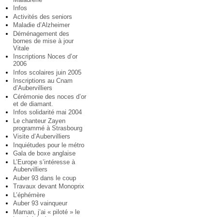
Infos
Activités des seniors
Maladie d’Alzheimer
Déménagement des
bornes de mise à jour
Vitale
Inscriptions Noces d’or
2006
Infos scolaires juin 2005
Inscriptions au Cnam
d’Aubervilliers
Cérémonie des noces d’or
et de diamant.
Infos solidarité mai 2004
Le chanteur Zayen
programmé à Strasbourg
Visite d’Aubervilliers
Inquiétudes pour le métro
Gala de boxe anglaise
L’Europe s’intéresse à
Aubervilliers
Auber 93 dans le coup
Travaux devant Monoprix
L’éphémère
Auber 93 vainqueur
Maman, j’ai « piloté » le