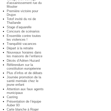
d’assainissement rue du
Moutier
Première victoire pour
Drujon
Totof invité du roi de
Thaïlande
Stage d’aquarelle
Concours de scénarios
Ensemble contre toutes
les violences !
Tranquilité vacances
Départ à la retraite
Nouveaux horaires dans
les maisons de l’enfance
Décès d’Adrien Huzard
Référendum sur la
constitution européenne
Plus d’infos et de débats
Journée promotion de la
santé mentale chez le
jeune enfant
Attention aux faux agents
municipaux
Casting
Présentation de l’équipe
Auber 93
Carte blanche à Roger