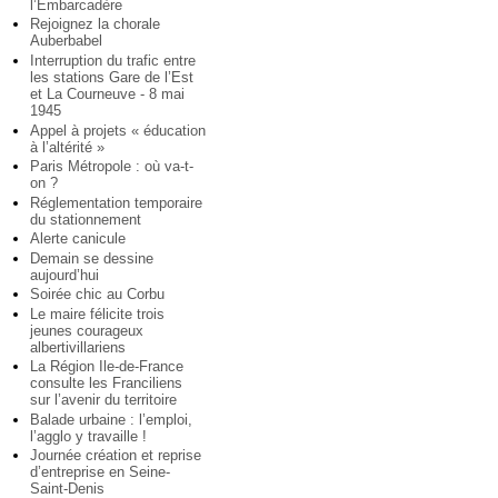
l’Embarcadère
Rejoignez la chorale
Auberbabel
Interruption du trafic entre
les stations Gare de l’Est
et La Courneuve - 8 mai
1945
Appel à projets « éducation
à l’altérité »
Paris Métropole : où va-t-
on ?
Réglementation temporaire
du stationnement
Alerte canicule
Demain se dessine
aujourd’hui
Soirée chic au Corbu
Le maire félicite trois
jeunes courageux
albertivillariens
La Région Ile-de-France
consulte les Franciliens
sur l’avenir du territoire
Balade urbaine : l’emploi,
l’agglo y travaille !
Journée création et reprise
d’entreprise en Seine-
Saint-Denis