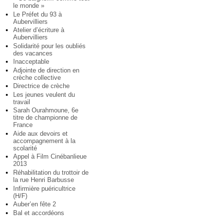
le monde »
Le Préfet du 93 à
Aubervilliers
Atelier d’écriture à
Aubervilliers
Solidarité pour les oubliés
des vacances
Inacceptable
Adjointe de direction en
crèche collective
Directrice de crèche
Les jeunes veulent du
travail
Sarah Ourahmoune, 6e
titre de championne de
France
Aide aux devoirs et
accompagnement à la
scolarité
Appel à Film Cinébanlieue
2013
Réhabilitation du trottoir de
la rue Henri Barbusse
Infirmière puéricultrice
(H/F)
Auber’en fête 2
Bal et accordéons