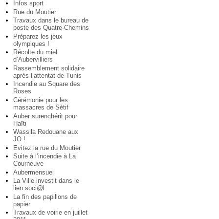
Infos sport
Rue du Moutier
Travaux dans le bureau de
poste des Quatre-Chemins
Préparez les jeux
olympiques !
Récolte du miel
d’Aubervilliers
Rassemblement solidaire
après l’attentat de Tunis
Incendie au Square des
Roses
Cérémonie pour les
massacres de Sétif
Auber surenchérit pour
Haïti
Wassila Redouane aux
JO !
Evitez la rue du Moutier
Suite à l’incendie à La
Courneuve
Aubermensuel
La Ville investit dans le
lien soci@l
La fin des papillons de
papier
Travaux de voirie en juillet