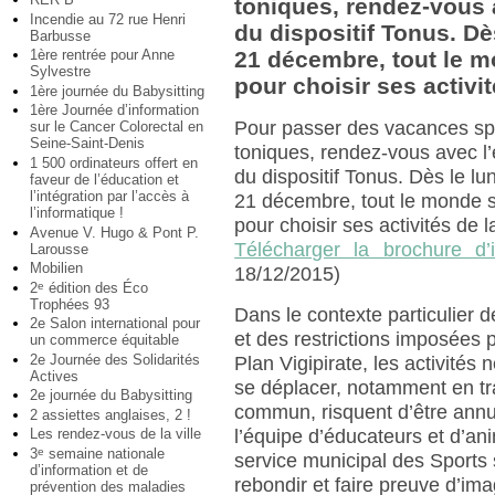
toniques, rendez-vous 
Incendie au 72 rue Henri
du dispositif Tonus. Dè
Barbusse
1ère rentrée pour Anne
21 décembre, tout le m
Sylvestre
pour choisir ses activi
1ère journée du Babysitting
1ère Journée d’information
Pour passer des vacances spo
sur le Cancer Colorectal en
Seine-Saint-Denis
toniques, rendez-vous avec l
1 500 ordinateurs offert en
du dispositif Tonus. Dès le lu
faveur de l’éducation et
l’intégration par l’accès à
21 décembre, tout le monde s
l’informatique !
pour choisir ses activités de 
Avenue V. Hugo & Pont P.
Télécharger la brochure d’i
Larousse
Mobilien
18/12/2015)
2
édition des Éco
e
Trophées 93
Dans le contexte particulier d
2e Salon international pour
et des restrictions imposées p
un commerce équitable
2e Journée des Solidarités
Plan Vigipirate, les activités 
Actives
se déplacer, notamment en tr
2e journée du Babysitting
commun, risquent d’être annu
2 assiettes anglaises, 2 !
Les rendez-vous de la ville
l’équipe d’éducateurs et d’an
3
semaine nationale
e
service municipal des Sports
d’information et de
rebondir et faire preuve d’ima
prévention des maladies