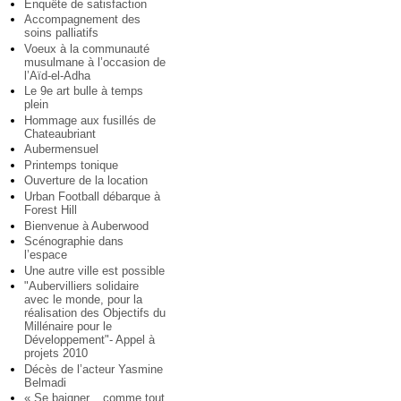
Enquête de satisfaction
Accompagnement des
soins palliatifs
Voeux à la communauté
musulmane à l’occasion de
l’Aïd-el-Adha
Le 9e art bulle à temps
plein
Hommage aux fusillés de
Chateaubriant
Aubermensuel
Printemps tonique
Ouverture de la location
Urban Football débarque à
Forest Hill
Bienvenue à Auberwood
Scénographie dans
l’espace
Une autre ville est possible
"Aubervilliers solidaire
avec le monde, pour la
réalisation des Objectifs du
Millénaire pour le
Développement"- Appel à
projets 2010
Décès de l’acteur Yasmine
Belmadi
« Se baigner... comme tout