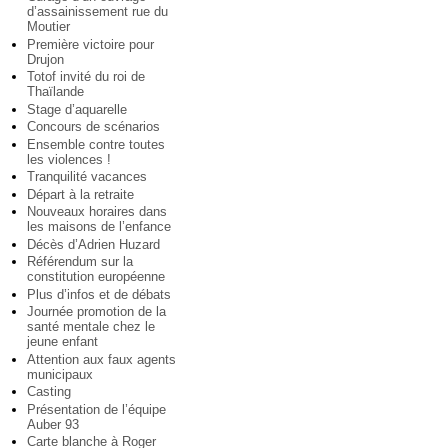
d’assainissement rue du
Moutier
Première victoire pour
Drujon
Totof invité du roi de
Thaïlande
Stage d’aquarelle
Concours de scénarios
Ensemble contre toutes
les violences !
Tranquilité vacances
Départ à la retraite
Nouveaux horaires dans
les maisons de l’enfance
Décès d’Adrien Huzard
Référendum sur la
constitution européenne
Plus d’infos et de débats
Journée promotion de la
santé mentale chez le
jeune enfant
Attention aux faux agents
municipaux
Casting
Présentation de l’équipe
Auber 93
Carte blanche à Roger