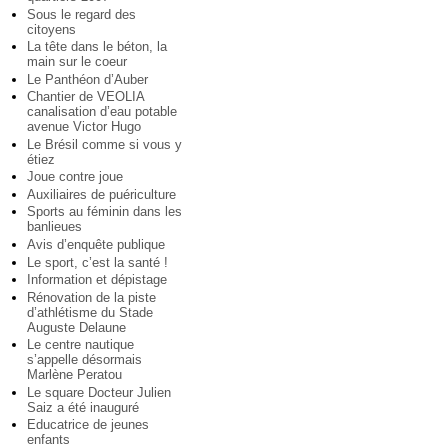
Sous le regard des
citoyens
La tête dans le béton, la
main sur le coeur
Le Panthéon d’Auber
Chantier de VEOLIA
canalisation d’eau potable
avenue Victor Hugo
Le Brésil comme si vous y
étiez
Joue contre joue
Auxiliaires de puériculture
Sports au féminin dans les
banlieues
Avis d’enquête publique
Le sport, c’est la santé !
Information et dépistage
Rénovation de la piste
d’athlétisme du Stade
Auguste Delaune
Le centre nautique
s’appelle désormais
Marlène Peratou
Le square Docteur Julien
Saiz a été inauguré
Educatrice de jeunes
enfants