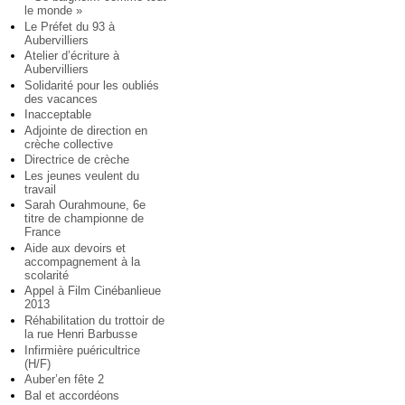
le monde »
Le Préfet du 93 à
Aubervilliers
Atelier d’écriture à
Aubervilliers
Solidarité pour les oubliés
des vacances
Inacceptable
Adjointe de direction en
crèche collective
Directrice de crèche
Les jeunes veulent du
travail
Sarah Ourahmoune, 6e
titre de championne de
France
Aide aux devoirs et
accompagnement à la
scolarité
Appel à Film Cinébanlieue
2013
Réhabilitation du trottoir de
la rue Henri Barbusse
Infirmière puéricultrice
(H/F)
Auber’en fête 2
Bal et accordéons