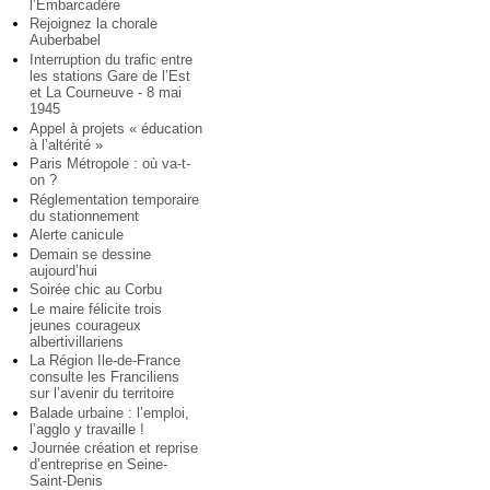
l’Embarcadère
Rejoignez la chorale
Auberbabel
Interruption du trafic entre
les stations Gare de l’Est
et La Courneuve - 8 mai
1945
Appel à projets « éducation
à l’altérité »
Paris Métropole : où va-t-
on ?
Réglementation temporaire
du stationnement
Alerte canicule
Demain se dessine
aujourd’hui
Soirée chic au Corbu
Le maire félicite trois
jeunes courageux
albertivillariens
La Région Ile-de-France
consulte les Franciliens
sur l’avenir du territoire
Balade urbaine : l’emploi,
l’agglo y travaille !
Journée création et reprise
d’entreprise en Seine-
Saint-Denis