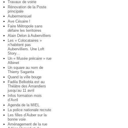
Travaux de voirie
Rénovation de la Poste
principale
Aubermensuel
Ave Césaire !
Faire Métropole sans
défaire les territoires
Alain Delon à Aubervilliers
Les « Colocataires »
n’habitent pas
Aubervilliers. Une Loft
Story...
Un « Musée précaire » rue
Albinet
Un square au nom de
Thierry Saganta
Quand la ville bouge
Fadila Belkebla est au
Théâtre des Amandiers
jusqu’au 11 avril
Infos formation mois
d’Avril
Agenda de la MIEL
La police nationale recrute
Les filles d’Auber sur la
bonne voie
Aménagement de la rue