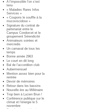
A l’impossible l’on s’est
tenu
« Maladies Rares Infos
Services »
« Coupons le souffle à la
mucoviscidose »
Signature du contrat de
partenariat entre le
Campus Condorcet et le
groupement Sérendicité
Animateurs soirées et
mercredis
Un carnaval de tous les
temps
Bonne année 2963
Le court en dit long
Bal de l’accordéon club
Aubermensuel
Mention assez bien pour la
rentrée
Devoir de mémoires
Retour dans les bassins
Nouvelle ère au Millénaire
Trop bien à Lucien Brun !
Conférence publique sur le
climat et l’énergie le 5
novembre