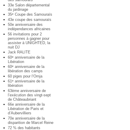
33e Salon départemental
du jardinage
35
Coupe des Samouraïs
e
43e coupe des samouraïs
50e anniversaire des
indépendances africaines
56 invitations pour 2
personnes à gagner pour
assister à UNIGHTED, la
nuit DJ
Jack RALITE
60
anniversaire de la
e
Libération
60
anniversaire de la
e
libération des camps
60 piges pour l’Omja
61
anniversaire de la
e
libération
63ème anniversaire de
l’exécution des vingt-sept
de Châteaubriant
66e anniversaire de la
Libération de Paris et
d’Aubervilliers
70e anniversaire de la
disparition de Marcel Reine
72 % des habitants