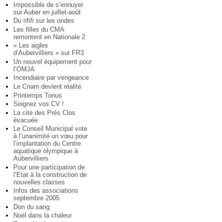
Impossible de s’ennuyer
sur Auber en juillet-août
Du rififi sur les ondes
Les filles du CMA
remontent en Nationale 2
« Les aigles
d’Aubervilliers » sur FR3
Un nouvel équipement pour
l’OMJA
Incendiaire par vengeance
Le Cnam devient réalité
Printemps Tonus
Soignez vos CV !
La cité des Prés Clos
évacuée
Le Conseil Municipal vote
à l’unanimité un vœu pour
l’implantation du Centre
aquatique olympique à
Aubervilliers
Pour une participation de
l’Etat à la construction de
nouvelles classes
Infos des associations
septembre 2005
Don du sang
Noël dans la chaleur