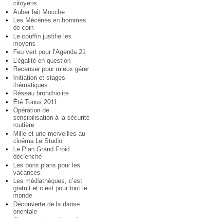
citoyens
Auber fait Mouche
Les Mécènes en hommes
de coin
Le couffin justifie les
moyens
Feu vert pour l’Agenda 21
L’égalité en question
Recenser pour mieux gérer
Initiation et stages
thématiques
Réseau bronchiolite
Été Tonus 2011
Opération de
sensibilisation à la sécurité
routière
Mille et une merveilles au
cinéma Le Studio
Le Plan Grand Froid
déclenché
Les bons plans pour les
vacances
Les médiathèques, c’est
gratuit et c’est pour tout le
monde
Découverte de la danse
orientale