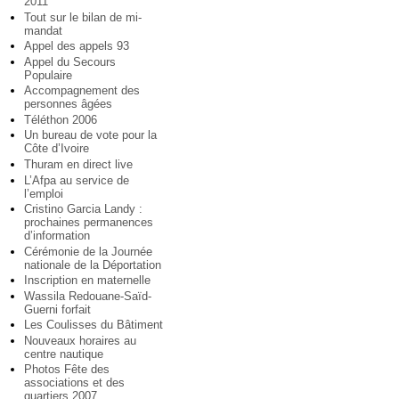
2011
Tout sur le bilan de mi-
mandat
Appel des appels 93
Appel du Secours
Populaire
Accompagnement des
personnes âgées
Téléthon 2006
Un bureau de vote pour la
Côte d’Ivoire
Thuram en direct live
L’Afpa au service de
l’emploi
Cristino Garcia Landy :
prochaines permanences
d’information
Cérémonie de la Journée
nationale de la Déportation
Inscription en maternelle
Wassila Redouane-Saïd-
Guerni forfait
Les Coulisses du Bâtiment
Nouveaux horaires au
centre nautique
Photos Fête des
associations et des
quartiers 2007