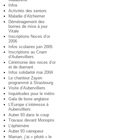
Infos
Activités des seniors
Maladie d’Alzheimer
Déménagement des
bornes de mise à jour
Vitale
Inscriptions Noces d’or
2006
Infos scolaires juin 2005
Inscriptions au Cnam
d’Aubervilliers
Cérémonie des noces d’or
et de diamant.
Infos solidarité mai 2004
Le chanteur Zayen
programmé à Strasbourg
Visite d’Aubervilliers
Inquiétudes pour le métro
Gala de boxe anglaise
L’Europe s’intéresse à
Aubervilliers
Auber 93 dans le coup
Travaux devant Monoprix
L’éphémère
Auber 93 vainqueur
Maman, j’ai « piloté » le