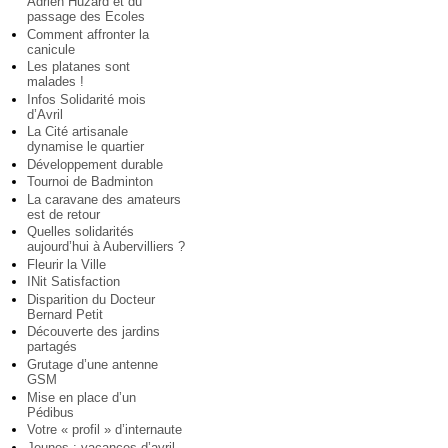
Adrien Huzard et du
passage des Ecoles
Comment affronter la
canicule
Les platanes sont
malades !
Infos Solidarité mois
d’Avril
La Cité artisanale
dynamise le quartier
Développement durable
Tournoi de Badminton
La caravane des amateurs
est de retour
Quelles solidarités
aujourd’hui à Aubervilliers ?
Fleurir la Ville
INit Satisfaction
Disparition du Docteur
Bernard Petit
Découverte des jardins
partagés
Grutage d’une antenne
GSM
Mise en place d’un
Pédibus
Votre « profil » d’internaute
Jeunes : vacances d’avril