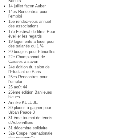
Bahuts
14 juillet façon Auber
14es Rencontres pour
l’emploi
15e rendez-vous annuel
des associations
17e Festival de films Pour
éveiller les regards
19 logements à louer pour
des salariés du 1 %
20 bougies pour Etincelles
22e Championnat de
Caisses à savon
24e édition du salon de
l’Etudiant de Paris
25es Rencontres pour
l’emploi
25 août 44
25ème édition Banlieues
bleues
Annike KELEBE
30 places à gagner pour
Urban Peace 3
31 ème tournoi de tennis
d’Aubervilliers
31 décembre solidaire
32e Coupe internationale
des samouraïs