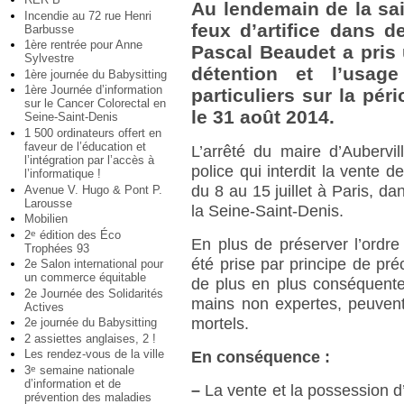
Au lendemain de la sai
Incendie au 72 rue Henri
feux d’artifice dans 
Barbusse
1ère rentrée pour Anne
Pascal Beaudet a pris u
Sylvestre
détention et l’usage
1ère journée du Babysitting
1ère Journée d’information
particuliers sur la péri
sur le Cancer Colorectal en
le 31 août 2014.
Seine-Saint-Denis
1 500 ordinateurs offert en
faveur de l’éducation et
L’arrêté du maire d’Aubervil
l’intégration par l’accès à
police qui interdit la vente d
l’informatique !
du 8 au 15 juillet à Paris, d
Avenue V. Hugo & Pont P.
Larousse
la Seine-Saint-Denis.
Mobilien
2
édition des Éco
e
En plus de préserver l’ordre 
Trophées 93
été prise par principe de pr
2e Salon international pour
un commerce équitable
de plus en plus conséquente 
2e Journée des Solidarités
mains non expertes, peuvent
Actives
mortels.
2e journée du Babysitting
2 assiettes anglaises, 2 !
Les rendez-vous de la ville
En conséquence :
3
semaine nationale
e
d’information et de
–
La vente et la possession d’
prévention des maladies