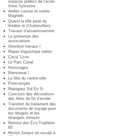
espaces publics de l’école
Anne Sylvestre
Atelier cuisine et soirée
Maghreb
Quand la télé parle du
théâtre et d’Aubervilliers
Travaux d’assainissement
Le printemps des
associations
Attention travaux !
Repas linguistique italien
Circul ’Livre
Le Parc Canal
Hommages
Bienvenue !
La fête du centre-ville
Proxi-emploi
Rejoignez Sol En Si
Concours des décorations
des fêtes de fin d’année
Transfert du traitement des
documents de voyage pour
les réfugiés et les
étrangers mineurs
Remise des Éco Trophées
93
Michel Jonasz en escale à