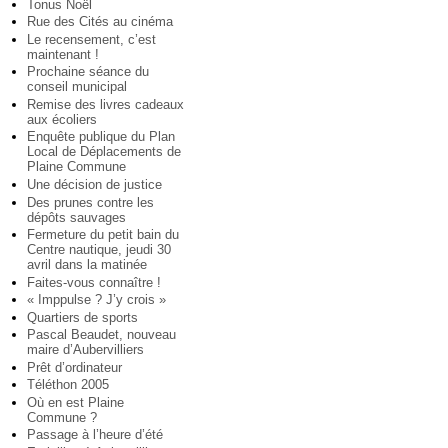
Tonus Noël
Rue des Cités au cinéma
Le recensement, c’est
maintenant !
Prochaine séance du
conseil municipal
Remise des livres cadeaux
aux écoliers
Enquête publique du Plan
Local de Déplacements de
Plaine Commune
Une décision de justice
Des prunes contre les
dépôts sauvages
Fermeture du petit bain du
Centre nautique, jeudi 30
avril dans la matinée
Faites-vous connaître !
« Imppulse ? J’y crois »
Quartiers de sports
Pascal Beaudet, nouveau
maire d’Aubervilliers
Prêt d’ordinateur
Téléthon 2005
Où en est Plaine
Commune ?
Passage à l’heure d’été