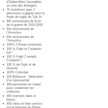
d’Aubervilliers favorables
au vote des étrangers
75 invitations pour 2
personnes à gagner pour la
finale de rugby du Top 14
89
anniversaire de la fin
e
de la guerre de 1914-1918
92e anniversaire de
l’Armistice
93e anniversaire de
l’Armistice
100% 2 Roues motorisés
100 % Fight et Coubertin
full !
100 % Fight 2 remplit
Coubertin !
100 % de Fight et de
réussite
100% Colombie
104 Barbusse : fabrication
d’un épouvantail
300 personnes en mairie
pour condamner les
violences
400 marmots dans le
bayou
450 vélos en libre service
sur le territoire de Plaine