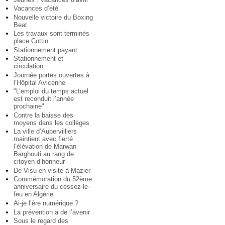
Vacances d’été
Nouvelle victoire du Boxing
Beat
Les travaux sont terminés
place Cottin
Stationnement payant
Stationnement et
circulation
Journée portes ouvertes à
l’Hôpital Avicenne
"L’emploi du temps actuel
est reconduit l’année
prochaine"
Contre la baisse des
moyens dans les collèges
La ville d’Aubervilliers
maintient avec fierté
l’élévation de Marwan
Barghouti au rang de
citoyen d’honneur
De Visu en visite à Mazier
Commémoration du 52ème
anniversaire du cessez-le-
feu en Algérie
Ai-je l’ère numérique ?
La prévention a de l’avenir
Sous le regard des