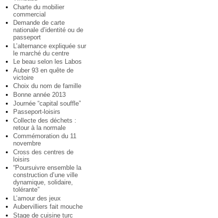
Charte du mobilier
commercial
Demande de carte
nationale d’identité ou de
passeport
L’alternance expliquée sur
le marché du centre
Le beau selon les Labos
Auber 93 en quête de
victoire
Choix du nom de famille
Bonne année 2013
Journée “capital souffle”
Passeport-loisirs
Collecte des déchets :
retour à la normale
Commémoration du 11
novembre
Cross des centres de
loisirs
“Poursuivre ensemble la
construction d’une ville
dynamique, solidaire,
tolérante”
L’amour des jeux
Aubervilliers fait mouche
Stage de cuisine turc