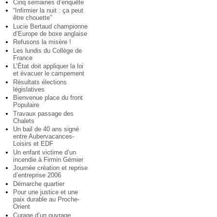
Cinq semaines d’enquête
“Infirmier la nuit : ça peut
être chouette”
Lucie Bertaud championne
d’Europe de boxe anglaise
Refusons la misère !
Les lundis du Collège de
France
L’État doit appliquer la loi
et évacuer le campement
Résultats élections
législatives
Bienvenue place du front
Populaire
Travaux passage des
Chalets
Un bail de 40 ans signé
entre Aubervacances-
Loisirs et EDF
Un enfant victime d’un
incendie à Firmin Gémier
Journée création et reprise
d’entreprise 2006
Démarche quartier
Pour une justice et une
paix durable au Proche-
Orient
Curage d’un ouvrage