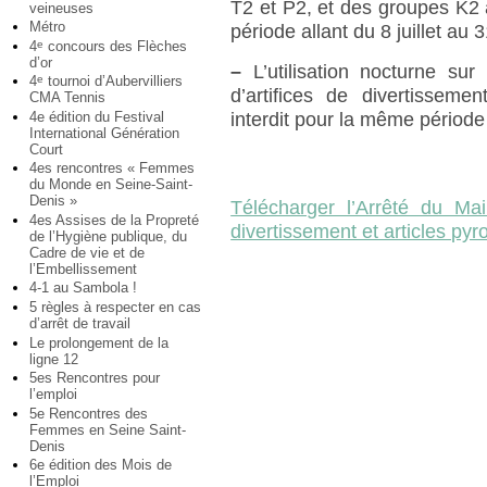
T2 et P2, et des groupes K2 à 
veineuses
Métro
période allant du 8 juillet au 
4
concours des Flèches
e
d’or
–
L’utilisation nocturne sur
4
tournoi d’Aubervilliers
e
d’artifices de divertisseme
CMA Tennis
4e édition du Festival
interdit pour la même période
International Génération
Court
4es rencontres « Femmes
du Monde en Seine-Saint-
Denis »
Télécharger l’Arrêté du Maire
4es Assises de la Propreté
divertissement et articles py
de l’Hygiène publique, du
Cadre de vie et de
l’Embellissement
4-1 au Sambola !
5 règles à respecter en cas
d’arrêt de travail
Le prolongement de la
ligne 12
5es Rencontres pour
l’emploi
5e Rencontres des
Femmes en Seine Saint-
Denis
6e édition des Mois de
l’Emploi