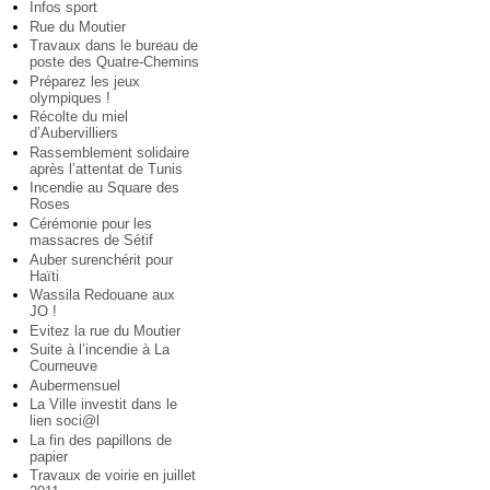
Infos sport
Rue du Moutier
Travaux dans le bureau de
poste des Quatre-Chemins
Préparez les jeux
olympiques !
Récolte du miel
d’Aubervilliers
Rassemblement solidaire
après l’attentat de Tunis
Incendie au Square des
Roses
Cérémonie pour les
massacres de Sétif
Auber surenchérit pour
Haïti
Wassila Redouane aux
JO !
Evitez la rue du Moutier
Suite à l’incendie à La
Courneuve
Aubermensuel
La Ville investit dans le
lien soci@l
La fin des papillons de
papier
Travaux de voirie en juillet