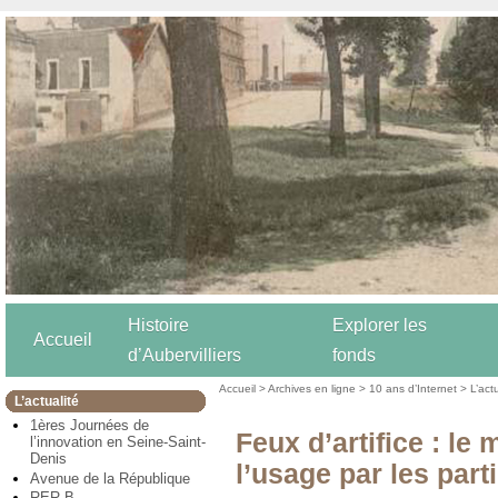
Histoire
Explorer les
Accueil
d’Aubervilliers
fonds
Accueil
>
Archives en ligne
>
10 ans d’Internet
>
L’act
L’actualité
1ères Journées de
Feux d’artifice : le 
l’innovation en Seine-Saint-
Denis
l’usage par les part
Avenue de la République
RER B