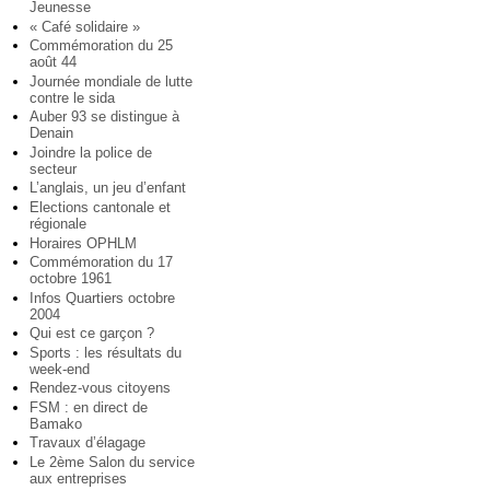
Jeunesse
« Café solidaire »
Commémoration du 25
août 44
Journée mondiale de lutte
contre le sida
Auber 93 se distingue à
Denain
Joindre la police de
secteur
L’anglais, un jeu d’enfant
Elections cantonale et
régionale
Horaires OPHLM
Commémoration du 17
octobre 1961
Infos Quartiers octobre
2004
Qui est ce garçon ?
Sports : les résultats du
week-end
Rendez-vous citoyens
FSM : en direct de
Bamako
Travaux d’élagage
Le 2ème Salon du service
aux entreprises