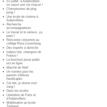
En juillet, à Aubervilliers,
on sauve une vie chacun !
Championnes de ping
pong !
Une école de cinéma à
Aubervilliers
Recherche
accompagnateurs
Le travail et le sérieux, ça
paye !
Rencontre citoyenne au
collège Rosa Luxemburg
Des experts à domicile
Indans’cité, champion de
France !
La brochure jeune public
est en ligne
Marché de Noël
Un numéro pour les
parents d’élèves
handicapés.
Cet été, je donne mon
sang !
Dans les écoles
Libération de Paris et
d’Aubervilliers
Mobilisation au lycée
Timbaud