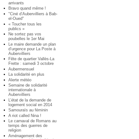
arrivants
Bravo quand même !
"Ciné d’Aubervilliers à Bab-
el-Oued"
« Toucher tous les
publics »
Ne sortez pas vos
poubelles le 1er Mai
Le maire demande un plan
d’urgence pour La Poste à
Aubervilliers
Fête de quartier Vallès-La
Frette : samedi 3 octobre
Aubermensuel
La solidarité en plus
Alerte météo
Semaine de solidarité
internationale à
Aubervilliers
L’état de la demande de
logement social en 2014
Samouraïs au féminin
A riot called Nina !
Le carnaval de Romans au
temps des guerres de
religion
Aménagement des