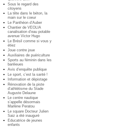
Sous le regard des
citoyens
La tête dans le béton, la
main sur le coeur
Le Panthéon d’Auber
Chantier de VEOLIA
canalisation d’eau potable
avenue Victor Hugo
Le Brésil comme si vous y
étiez
Joue contre joue
Auxiliaires de puériculture
Sports au féminin dans les
banlieues
Avis d’enquête publique
Le sport, c’est la santé !
Information et dépistage
Rénovation de la piste
d’athlétisme du Stade
Auguste Delaune
Le centre nautique
s’appelle désormais
Marlène Peratou
Le square Docteur Julien
Saiz a été inauguré
Educatrice de jeunes
enfants