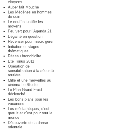
citoyens
Auber fait Mouche
Les Mécènes en hommes
de coin
Le couffin justifie les
moyens
Feu vert pour l’Agenda 21
L’égalité en question
Recenser pour mieux gérer
Initiation et stages
thématiques
Réseau bronchiolite
Été Tonus 2011
Opération de
sensibilisation à la sécurité
routière
Mille et une merveilles au
cinéma Le Studio
Le Plan Grand Froid
déclenché
Les bons plans pour les
vacances
Les médiathèques, c’est
gratuit et c’est pour tout le
monde
Découverte de la danse
orientale