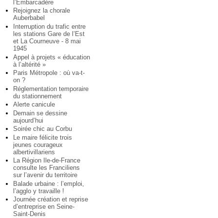
l’Embarcadère
Rejoignez la chorale
Auberbabel
Interruption du trafic entre
les stations Gare de l’Est
et La Courneuve - 8 mai
1945
Appel à projets « éducation
à l’altérité »
Paris Métropole : où va-t-
on ?
Réglementation temporaire
du stationnement
Alerte canicule
Demain se dessine
aujourd’hui
Soirée chic au Corbu
Le maire félicite trois
jeunes courageux
albertivillariens
La Région Ile-de-France
consulte les Franciliens
sur l’avenir du territoire
Balade urbaine : l’emploi,
l’agglo y travaille !
Journée création et reprise
d’entreprise en Seine-
Saint-Denis