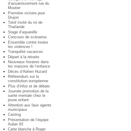
d’assainissement rue du
Moutier
Première victoire pour
Drujon
Totof invité du roi de
Thaïlande
Stage d’aquarelle
Concours de scénarios
Ensemble contre toutes
les violences !
Tranquilité vacances
Départ à la retraite
Nouveaux horaires dans
les maisons de l’enfance
Décès d’Adrien Huzard
Référendum sur la
constitution européenne
Plus d’infos et de débats
Journée promotion de la
santé mentale chez le
jeune enfant
Attention aux faux agents
municipaux
Casting
Présentation de l’équipe
Auber 93
Carte blanche à Roger