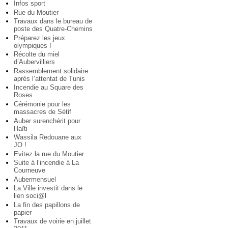
Infos sport
Rue du Moutier
Travaux dans le bureau de
poste des Quatre-Chemins
Préparez les jeux
olympiques !
Récolte du miel
d’Aubervilliers
Rassemblement solidaire
après l’attentat de Tunis
Incendie au Square des
Roses
Cérémonie pour les
massacres de Sétif
Auber surenchérit pour
Haïti
Wassila Redouane aux
JO !
Evitez la rue du Moutier
Suite à l’incendie à La
Courneuve
Aubermensuel
La Ville investit dans le
lien soci@l
La fin des papillons de
papier
Travaux de voirie en juillet