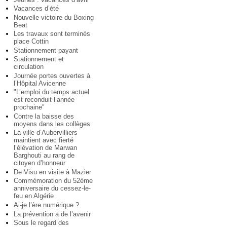
Vacances d’été
Nouvelle victoire du Boxing
Beat
Les travaux sont terminés
place Cottin
Stationnement payant
Stationnement et
circulation
Journée portes ouvertes à
l’Hôpital Avicenne
"L’emploi du temps actuel
est reconduit l’année
prochaine"
Contre la baisse des
moyens dans les collèges
La ville d’Aubervilliers
maintient avec fierté
l’élévation de Marwan
Barghouti au rang de
citoyen d’honneur
De Visu en visite à Mazier
Commémoration du 52ème
anniversaire du cessez-le-
feu en Algérie
Ai-je l’ère numérique ?
La prévention a de l’avenir
Sous le regard des