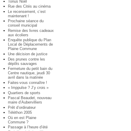
Tonus Noël
Rue des Cités au cinéma
Le recensement, c’est
maintenant !
Prochaine séance du
conseil municipal
Remise des livres cadeaux
aux écoliers
Enquête publique du Plan
Local de Déplacements de
Plaine Commune
Une décision de justice
Des prunes contre les
dépôts sauvages
Fermeture du petit bain du
Centre nautique, jeudi 30
avril dans la matinée
Faites-vous connaître !
« Imppulse ? J’y crois »
Quartiers de sports
Pascal Beaudet, nouveau
maire d’Aubervilliers
Prêt d’ordinateur
Téléthon 2005
Où en est Plaine
Commune ?
Passage à l’heure d’été