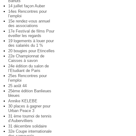
Bahuts
14 juillet façon Auber
14es Rencontres pour
l’emploi
15e rendez-vous annuel
des associations
17e Festival de films Pour
éveiller les regards
19 logements à louer pour
des salariés du 1 %
20 bougies pour Etincelles
22e Championnat de
Caisses à savon
24e édition du salon de
l’Etudiant de Paris
25es Rencontres pour
l’emploi
25 août 44
25ème édition Banlieues
bleues
Annike KELEBE
30 places à gagner pour
Urban Peace 3
31 ème tournoi de tennis
d’Aubervilliers
31 décembre solidaire
32e Coupe internationale
des samouraïs