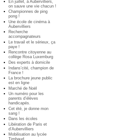
En juillet, à Aubervilliers,
on sauve une vie chacun !
Championnes de ping
pong !
Une école de cinéma à
Aubervilliers
Recherche
accompagnateurs
Le travail et le sérieux, ça
paye !
Rencontre citoyenne au
collège Rosa Luxemburg
Des experts à domicile
Indans’cité, champion de
France !
La brochure jeune public
est en ligne
Marché de Noël
Un numéro pour les
parents d’élèves
handicapés.
Cet été, je donne mon
sang !
Dans les écoles
Libération de Paris et
d’Aubervilliers
Mobilisation au lycée
Timbaud