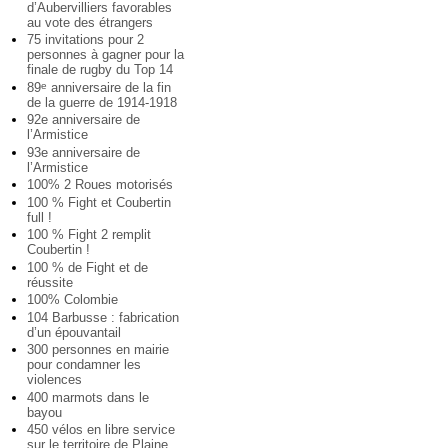
d’Aubervilliers favorables
au vote des étrangers
75 invitations pour 2
personnes à gagner pour la
finale de rugby du Top 14
89
anniversaire de la fin
e
de la guerre de 1914-1918
92e anniversaire de
l’Armistice
93e anniversaire de
l’Armistice
100% 2 Roues motorisés
100 % Fight et Coubertin
full !
100 % Fight 2 remplit
Coubertin !
100 % de Fight et de
réussite
100% Colombie
104 Barbusse : fabrication
d’un épouvantail
300 personnes en mairie
pour condamner les
violences
400 marmots dans le
bayou
450 vélos en libre service
sur le territoire de Plaine