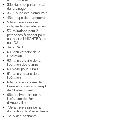
33e Salon départemental
du jardinage
35
Coupe des Samouraïs
e
43e coupe des samouraïs
50e anniversaire des
indépendances africaines
56 invitations pour 2
personnes à gagner pour
assister à UNIGHTED, la
nuit DJ
Jack RALITE
60
anniversaire de la
e
Libération
60
anniversaire de la
e
libération des camps
60 piges pour l’Omja
61
anniversaire de la
e
libération
63ème anniversaire de
l’exécution des vingt-sept
de Châteaubriant
66e anniversaire de la
Libération de Paris et
d’Aubervilliers
70e anniversaire de la
disparition de Marcel Reine
72 % des habitants