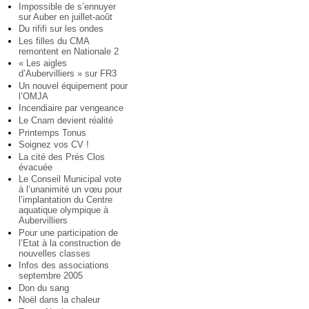
Impossible de s’ennuyer
sur Auber en juillet-août
Du rififi sur les ondes
Les filles du CMA
remontent en Nationale 2
« Les aigles
d’Aubervilliers » sur FR3
Un nouvel équipement pour
l’OMJA
Incendiaire par vengeance
Le Cnam devient réalité
Printemps Tonus
Soignez vos CV !
La cité des Prés Clos
évacuée
Le Conseil Municipal vote
à l’unanimité un vœu pour
l’implantation du Centre
aquatique olympique à
Aubervilliers
Pour une participation de
l’Etat à la construction de
nouvelles classes
Infos des associations
septembre 2005
Don du sang
Noël dans la chaleur