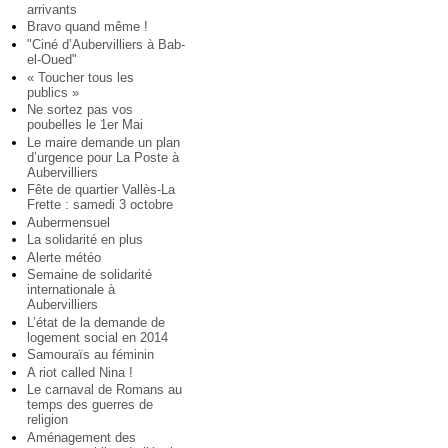
arrivants
Bravo quand même !
"Ciné d’Aubervilliers à Bab-
el-Oued"
« Toucher tous les
publics »
Ne sortez pas vos
poubelles le 1er Mai
Le maire demande un plan
d’urgence pour La Poste à
Aubervilliers
Fête de quartier Vallès-La
Frette : samedi 3 octobre
Aubermensuel
La solidarité en plus
Alerte météo
Semaine de solidarité
internationale à
Aubervilliers
L’état de la demande de
logement social en 2014
Samouraïs au féminin
A riot called Nina !
Le carnaval de Romans au
temps des guerres de
religion
Aménagement des