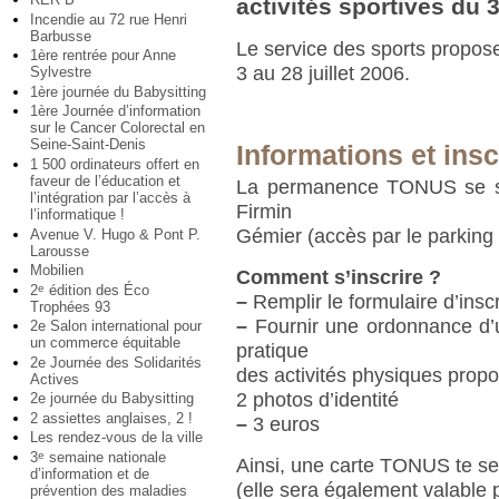
activités sportives du 3
Incendie au 72 rue Henri
Barbusse
Le service des sports propose
1ère rentrée pour Anne
3 au 28 juillet 2006.
Sylvestre
1ère journée du Babysitting
1ère Journée d’information
sur le Cancer Colorectal en
Seine-Saint-Denis
Informations et insc
1 500 ordinateurs offert en
faveur de l’éducation et
La permanence TONUS se si
l’intégration par l’accès à
Firmin
l’informatique !
Gémier (accès par le parking 
Avenue V. Hugo & Pont P.
Larousse
Mobilien
Comment s’inscrire ?
2
édition des Éco
e
–
Remplir le formulaire d’insc
Trophées 93
–
Fournir une ordonnance d’u
2e Salon international pour
un commerce équitable
pratique
2e Journée des Solidarités
des activités physiques prop
Actives
2 photos d’identité
2e journée du Babysitting
2 assiettes anglaises, 2 !
–
3 euros
Les rendez-vous de la ville
3
semaine nationale
e
Ainsi, une carte TONUS te se
d’information et de
(elle sera également valabl
prévention des maladies