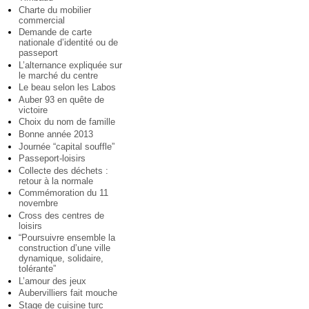
Charte du mobilier
commercial
Demande de carte
nationale d’identité ou de
passeport
L’alternance expliquée sur
le marché du centre
Le beau selon les Labos
Auber 93 en quête de
victoire
Choix du nom de famille
Bonne année 2013
Journée “capital souffle”
Passeport-loisirs
Collecte des déchets :
retour à la normale
Commémoration du 11
novembre
Cross des centres de
loisirs
“Poursuivre ensemble la
construction d’une ville
dynamique, solidaire,
tolérante”
L’amour des jeux
Aubervilliers fait mouche
Stage de cuisine turc