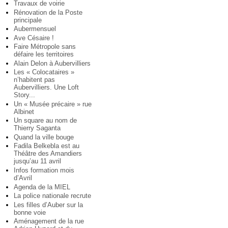
Travaux de voirie
Rénovation de la Poste
principale
Aubermensuel
Ave Césaire !
Faire Métropole sans
défaire les territoires
Alain Delon à Aubervilliers
Les « Colocataires »
n’habitent pas
Aubervilliers. Une Loft
Story...
Un « Musée précaire » rue
Albinet
Un square au nom de
Thierry Saganta
Quand la ville bouge
Fadila Belkebla est au
Théâtre des Amandiers
jusqu’au 11 avril
Infos formation mois
d’Avril
Agenda de la MIEL
La police nationale recrute
Les filles d’Auber sur la
bonne voie
Aménagement de la rue