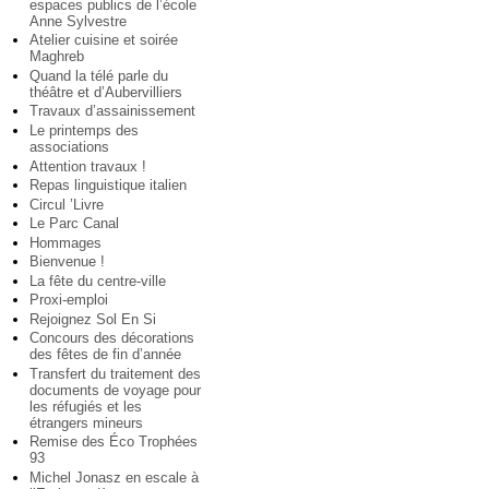
espaces publics de l’école
Anne Sylvestre
Atelier cuisine et soirée
Maghreb
Quand la télé parle du
théâtre et d’Aubervilliers
Travaux d’assainissement
Le printemps des
associations
Attention travaux !
Repas linguistique italien
Circul ’Livre
Le Parc Canal
Hommages
Bienvenue !
La fête du centre-ville
Proxi-emploi
Rejoignez Sol En Si
Concours des décorations
des fêtes de fin d’année
Transfert du traitement des
documents de voyage pour
les réfugiés et les
étrangers mineurs
Remise des Éco Trophées
93
Michel Jonasz en escale à