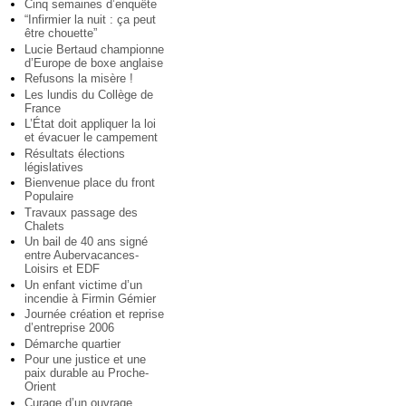
Cinq semaines d’enquête
“Infirmier la nuit : ça peut
être chouette”
Lucie Bertaud championne
d’Europe de boxe anglaise
Refusons la misère !
Les lundis du Collège de
France
L’État doit appliquer la loi
et évacuer le campement
Résultats élections
législatives
Bienvenue place du front
Populaire
Travaux passage des
Chalets
Un bail de 40 ans signé
entre Aubervacances-
Loisirs et EDF
Un enfant victime d’un
incendie à Firmin Gémier
Journée création et reprise
d’entreprise 2006
Démarche quartier
Pour une justice et une
paix durable au Proche-
Orient
Curage d’un ouvrage