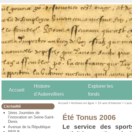
Histoire
Explorer les
Accueil
d’Aubervilliers
fonds
Accueil
>
Archives en ligne
>
10 ans d’Internet
>
L’act
L’actualité
1ères Journées de
Été Tonus 2006
l’innovation en Seine-Saint-
Denis
Le service des spor
Avenue de la République
RER B