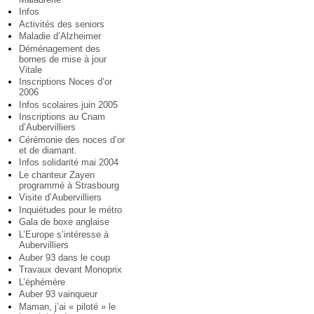
Infos
Activités des seniors
Maladie d’Alzheimer
Déménagement des
bornes de mise à jour
Vitale
Inscriptions Noces d’or
2006
Infos scolaires juin 2005
Inscriptions au Cnam
d’Aubervilliers
Cérémonie des noces d’or
et de diamant.
Infos solidarité mai 2004
Le chanteur Zayen
programmé à Strasbourg
Visite d’Aubervilliers
Inquiétudes pour le métro
Gala de boxe anglaise
L’Europe s’intéresse à
Aubervilliers
Auber 93 dans le coup
Travaux devant Monoprix
L’éphémère
Auber 93 vainqueur
Maman, j’ai « piloté » le