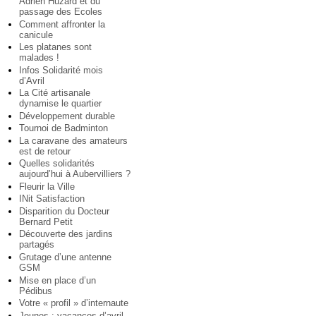
Adrien Huzard et du
passage des Ecoles
Comment affronter la
canicule
Les platanes sont
malades !
Infos Solidarité mois
d’Avril
La Cité artisanale
dynamise le quartier
Développement durable
Tournoi de Badminton
La caravane des amateurs
est de retour
Quelles solidarités
aujourd’hui à Aubervilliers ?
Fleurir la Ville
INit Satisfaction
Disparition du Docteur
Bernard Petit
Découverte des jardins
partagés
Grutage d’une antenne
GSM
Mise en place d’un
Pédibus
Votre « profil » d’internaute
Jeunes : vacances d’avril