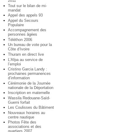
2011
Tout sur le bilan de mi-
mandat
Appel des appels 93
Appel du Secours
Populaire
Accompagnement des
personnes âgées
Téléthon 2006
Un bureau de vote pour la
Côte d’Ivoire
Thuram en direct live
L’Afpa au service de
l’emploi
Cristino Garcia Landy :
prochaines permanences
d’information
Cérémonie de la Journée
nationale de la Déportation
Inscription en maternelle
Wassila Redouane-Saïd-
Guerni forfait
Les Coulisses du Bâtiment
Nouveaux horaires au
centre nautique
Photos Fête des
associations et des
quartiers 2007