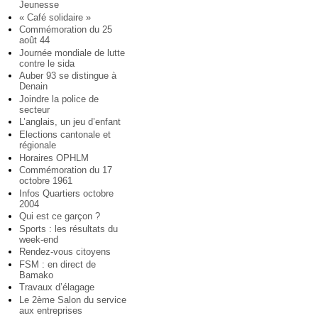
Jeunesse
« Café solidaire »
Commémoration du 25
août 44
Journée mondiale de lutte
contre le sida
Auber 93 se distingue à
Denain
Joindre la police de
secteur
L’anglais, un jeu d’enfant
Elections cantonale et
régionale
Horaires OPHLM
Commémoration du 17
octobre 1961
Infos Quartiers octobre
2004
Qui est ce garçon ?
Sports : les résultats du
week-end
Rendez-vous citoyens
FSM : en direct de
Bamako
Travaux d’élagage
Le 2ème Salon du service
aux entreprises