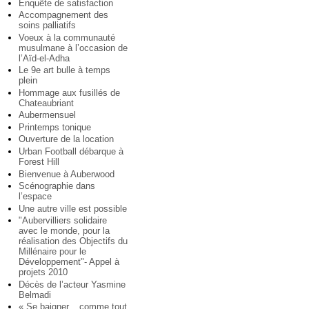
Enquête de satisfaction
Accompagnement des
soins palliatifs
Voeux à la communauté
musulmane à l’occasion de
l’Aïd-el-Adha
Le 9e art bulle à temps
plein
Hommage aux fusillés de
Chateaubriant
Aubermensuel
Printemps tonique
Ouverture de la location
Urban Football débarque à
Forest Hill
Bienvenue à Auberwood
Scénographie dans
l’espace
Une autre ville est possible
"Aubervilliers solidaire
avec le monde, pour la
réalisation des Objectifs du
Millénaire pour le
Développement"- Appel à
projets 2010
Décès de l’acteur Yasmine
Belmadi
« Se baigner... comme tout