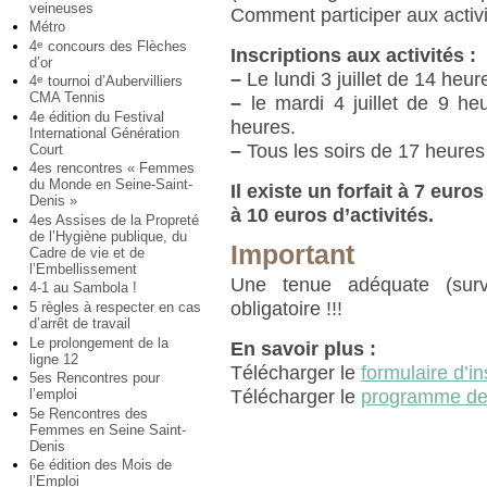
veineuses
Comment participer aux activi
Métro
4
concours des Flèches
e
Inscriptions aux activités :
d’or
–
Le lundi 3 juillet de 14 heu
4
tournoi d’Aubervilliers
e
CMA Tennis
–
le mardi 4 juillet de 9 h
4e édition du Festival
heures.
International Génération
–
Tous les soirs de 17 heures
Court
4es rencontres « Femmes
du Monde en Seine-Saint-
Il existe un forfait à 7 euro
Denis »
à 10 euros d’activités.
4es Assises de la Propreté
de l’Hygiène publique, du
Important
Cadre de vie et de
l’Embellissement
Une tenue adéquate (surv
4-1 au Sambola !
obligatoire !!!
5 règles à respecter en cas
d’arrêt de travail
Le prolongement de la
En savoir plus :
ligne 12
Télécharger le
formulaire d’in
5es Rencontres pour
l’emploi
Télécharger le
programme des 
5e Rencontres des
Femmes en Seine Saint-
Denis
6e édition des Mois de
l’Emploi