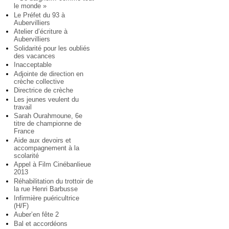
le monde »
Le Préfet du 93 à
Aubervilliers
Atelier d’écriture à
Aubervilliers
Solidarité pour les oubliés
des vacances
Inacceptable
Adjointe de direction en
crèche collective
Directrice de crèche
Les jeunes veulent du
travail
Sarah Ourahmoune, 6e
titre de championne de
France
Aide aux devoirs et
accompagnement à la
scolarité
Appel à Film Cinébanlieue
2013
Réhabilitation du trottoir de
la rue Henri Barbusse
Infirmière puéricultrice
(H/F)
Auber’en fête 2
Bal et accordéons