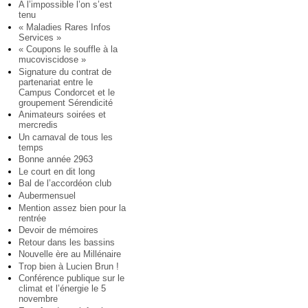
A l’impossible l’on s’est
tenu
« Maladies Rares Infos
Services »
« Coupons le souffle à la
mucoviscidose »
Signature du contrat de
partenariat entre le
Campus Condorcet et le
groupement Sérendicité
Animateurs soirées et
mercredis
Un carnaval de tous les
temps
Bonne année 2963
Le court en dit long
Bal de l’accordéon club
Aubermensuel
Mention assez bien pour la
rentrée
Devoir de mémoires
Retour dans les bassins
Nouvelle ère au Millénaire
Trop bien à Lucien Brun !
Conférence publique sur le
climat et l’énergie le 5
novembre