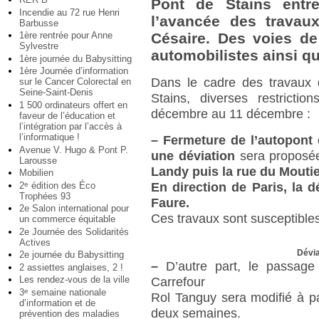
Pont de Stains entr
Incendie au 72 rue Henri
l’avancée des travau
Barbusse
1ère rentrée pour Anne
Césaire. Des voies de
Sylvestre
automobilistes ainsi qu
1ère journée du Babysitting
1ère Journée d’information
Dans le cadre des travaux 
sur le Cancer Colorectal en
Seine-Saint-Denis
Stains, diverses restrictio
1 500 ordinateurs offert en
décembre au 11 décembre :
faveur de l’éducation et
l’intégration par l’accès à
l’informatique !
–
Fermeture de l’autopont 
Avenue V. Hugo & Pont P.
une déviation
sera proposé
Larousse
Landy puis la rue du Moutie
Mobilien
2
édition des Éco
e
En direction de Paris, la d
Trophées 93
Faure.
2e Salon international pour
Ces travaux sont susceptible
un commerce équitable
2e Journée des Solidarités
Actives
Dévia
2e journée du Babysitting
–
D’autre part, le passage 
2 assiettes anglaises, 2 !
Les rendez-vous de la ville
Carrefour
3
semaine nationale
e
Rol Tanguy sera modifié à p
d’information et de
deux semaines.
prévention des maladies