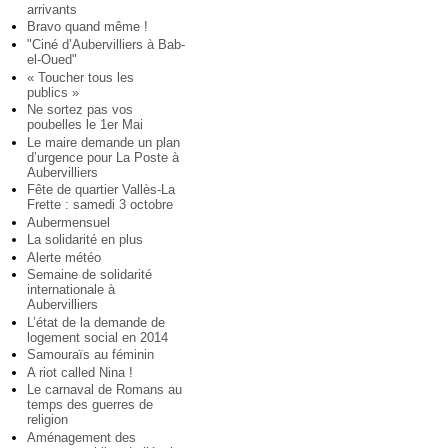
arrivants
Bravo quand même !
"Ciné d’Aubervilliers à Bab-
el-Oued"
« Toucher tous les
publics »
Ne sortez pas vos
poubelles le 1er Mai
Le maire demande un plan
d’urgence pour La Poste à
Aubervilliers
Fête de quartier Vallès-La
Frette : samedi 3 octobre
Aubermensuel
La solidarité en plus
Alerte météo
Semaine de solidarité
internationale à
Aubervilliers
L’état de la demande de
logement social en 2014
Samouraïs au féminin
A riot called Nina !
Le carnaval de Romans au
temps des guerres de
religion
Aménagement des