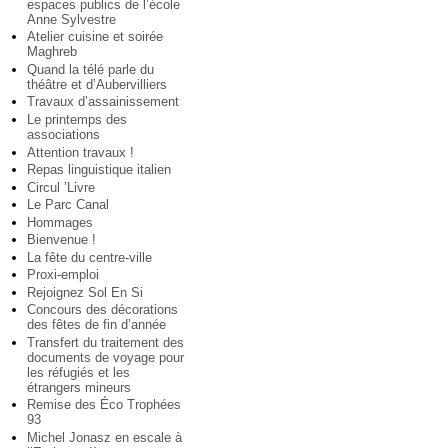
espaces publics de l’école
Anne Sylvestre
Atelier cuisine et soirée
Maghreb
Quand la télé parle du
théâtre et d’Aubervilliers
Travaux d’assainissement
Le printemps des
associations
Attention travaux !
Repas linguistique italien
Circul ’Livre
Le Parc Canal
Hommages
Bienvenue !
La fête du centre-ville
Proxi-emploi
Rejoignez Sol En Si
Concours des décorations
des fêtes de fin d’année
Transfert du traitement des
documents de voyage pour
les réfugiés et les
étrangers mineurs
Remise des Éco Trophées
93
Michel Jonasz en escale à