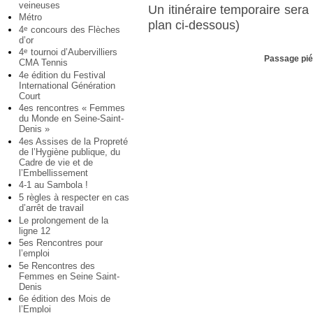
veineuses
Un itinéraire temporaire sera
Métro
plan ci-dessous)
4
concours des Flèches
e
d’or
4
tournoi d’Aubervilliers
e
Passage pié
CMA Tennis
4e édition du Festival
International Génération
Court
4es rencontres « Femmes
du Monde en Seine-Saint-
Denis »
4es Assises de la Propreté
de l’Hygiène publique, du
Cadre de vie et de
l’Embellissement
4-1 au Sambola !
5 règles à respecter en cas
d’arrêt de travail
Le prolongement de la
ligne 12
5es Rencontres pour
l’emploi
5e Rencontres des
Femmes en Seine Saint-
Denis
6e édition des Mois de
l’Emploi