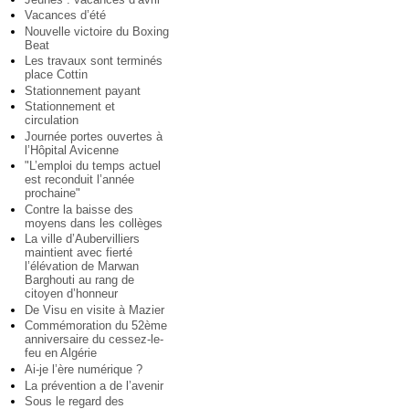
Vacances d’été
Nouvelle victoire du Boxing
Beat
Les travaux sont terminés
place Cottin
Stationnement payant
Stationnement et
circulation
Journée portes ouvertes à
l’Hôpital Avicenne
"L’emploi du temps actuel
est reconduit l’année
prochaine"
Contre la baisse des
moyens dans les collèges
La ville d’Aubervilliers
maintient avec fierté
l’élévation de Marwan
Barghouti au rang de
citoyen d’honneur
De Visu en visite à Mazier
Commémoration du 52ème
anniversaire du cessez-le-
feu en Algérie
Ai-je l’ère numérique ?
La prévention a de l’avenir
Sous le regard des