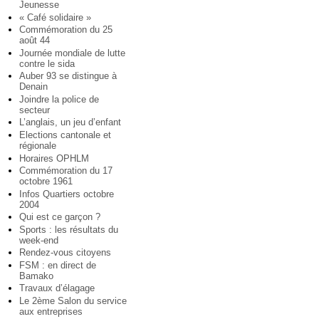
Jeunesse
« Café solidaire »
Commémoration du 25
août 44
Journée mondiale de lutte
contre le sida
Auber 93 se distingue à
Denain
Joindre la police de
secteur
L’anglais, un jeu d’enfant
Elections cantonale et
régionale
Horaires OPHLM
Commémoration du 17
octobre 1961
Infos Quartiers octobre
2004
Qui est ce garçon ?
Sports : les résultats du
week-end
Rendez-vous citoyens
FSM : en direct de
Bamako
Travaux d’élagage
Le 2ème Salon du service
aux entreprises