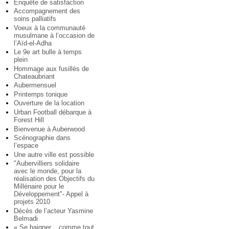
Enquête de satisfaction
Accompagnement des
soins palliatifs
Voeux à la communauté
musulmane à l’occasion de
l’Aïd-el-Adha
Le 9e art bulle à temps
plein
Hommage aux fusillés de
Chateaubriant
Aubermensuel
Printemps tonique
Ouverture de la location
Urban Football débarque à
Forest Hill
Bienvenue à Auberwood
Scénographie dans
l’espace
Une autre ville est possible
"Aubervilliers solidaire
avec le monde, pour la
réalisation des Objectifs du
Millénaire pour le
Développement"- Appel à
projets 2010
Décès de l’acteur Yasmine
Belmadi
« Se baigner... comme tout