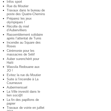
Infos sport
Rue du Moutier
Travaux dans le bureau de
poste des Quatre-Chemins
Préparez les jeux
olympiques !
Récolte du miel
d’Aubervilliers
Rassemblement solidaire
après l’attentat de Tunis
Incendie au Square des
Roses
Cérémonie pour les
massacres de Sétif
Auber surenchérit pour
Haïti
Wassila Redouane aux
JO !
Evitez la rue du Moutier
Suite à l’incendie à La
Courneuve
Aubermensuel
La Ville investit dans le
lien soci@l
La fin des papillons de
papier
Travaux de voirie en juillet