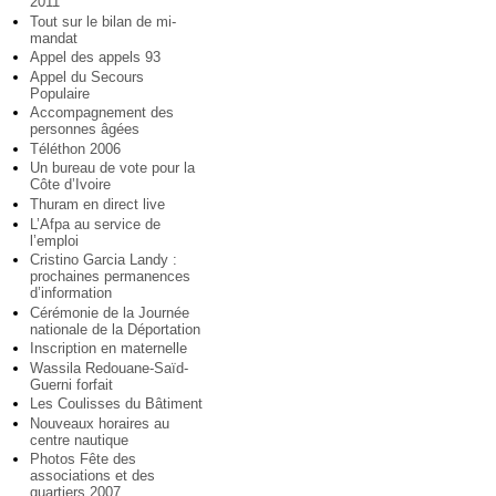
2011
Tout sur le bilan de mi-
mandat
Appel des appels 93
Appel du Secours
Populaire
Accompagnement des
personnes âgées
Téléthon 2006
Un bureau de vote pour la
Côte d’Ivoire
Thuram en direct live
L’Afpa au service de
l’emploi
Cristino Garcia Landy :
prochaines permanences
d’information
Cérémonie de la Journée
nationale de la Déportation
Inscription en maternelle
Wassila Redouane-Saïd-
Guerni forfait
Les Coulisses du Bâtiment
Nouveaux horaires au
centre nautique
Photos Fête des
associations et des
quartiers 2007