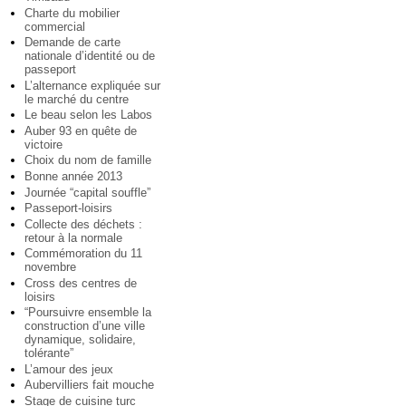
Charte du mobilier
commercial
Demande de carte
nationale d’identité ou de
passeport
L’alternance expliquée sur
le marché du centre
Le beau selon les Labos
Auber 93 en quête de
victoire
Choix du nom de famille
Bonne année 2013
Journée “capital souffle”
Passeport-loisirs
Collecte des déchets :
retour à la normale
Commémoration du 11
novembre
Cross des centres de
loisirs
“Poursuivre ensemble la
construction d’une ville
dynamique, solidaire,
tolérante”
L’amour des jeux
Aubervilliers fait mouche
Stage de cuisine turc