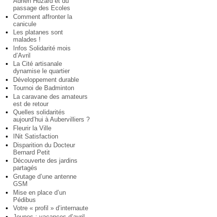
Adrien Huzard et du
passage des Ecoles
Comment affronter la
canicule
Les platanes sont
malades !
Infos Solidarité mois
d’Avril
La Cité artisanale
dynamise le quartier
Développement durable
Tournoi de Badminton
La caravane des amateurs
est de retour
Quelles solidarités
aujourd’hui à Aubervilliers ?
Fleurir la Ville
INit Satisfaction
Disparition du Docteur
Bernard Petit
Découverte des jardins
partagés
Grutage d’une antenne
GSM
Mise en place d’un
Pédibus
Votre « profil » d’internaute
Jeunes : vacances d’avril