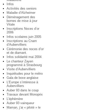
Infos
Activités des seniors
Maladie d’Alzheimer
Déménagement des
bornes de mise à jour
Vitale
Inscriptions Noces d’or
2006
Infos scolaires juin 2005
Inscriptions au Cnam
d’Aubervilliers
Cérémonie des noces d’or
et de diamant.
Infos solidarité mai 2004
Le chanteur Zayen
programmé à Strasbourg
Visite d’Aubervilliers
Inquiétudes pour le métro
Gala de boxe anglaise
L’Europe s’intéresse à
Aubervilliers
Auber 93 dans le coup
Travaux devant Monoprix
L’éphémère
Auber 93 vainqueur
Maman, j’ai « piloté » le