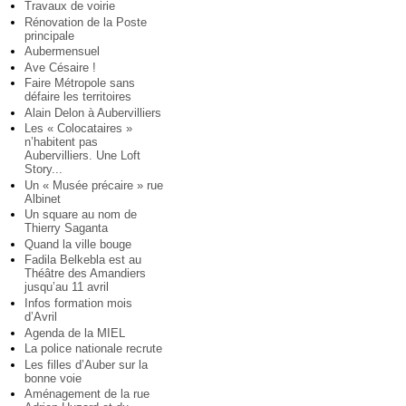
Travaux de voirie
Rénovation de la Poste
principale
Aubermensuel
Ave Césaire !
Faire Métropole sans
défaire les territoires
Alain Delon à Aubervilliers
Les « Colocataires »
n’habitent pas
Aubervilliers. Une Loft
Story...
Un « Musée précaire » rue
Albinet
Un square au nom de
Thierry Saganta
Quand la ville bouge
Fadila Belkebla est au
Théâtre des Amandiers
jusqu’au 11 avril
Infos formation mois
d’Avril
Agenda de la MIEL
La police nationale recrute
Les filles d’Auber sur la
bonne voie
Aménagement de la rue