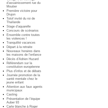
d’assainissement rue du
Moutier
Première victoire pour
Drujon
Totof invité du roi de
Thaïlande
Stage d’aquarelle
Concours de scénarios
Ensemble contre toutes
les violences !
Tranquilité vacances
Départ à la retraite
Nouveaux horaires dans
les maisons de l’enfance
Décès d’Adrien Huzard
Référendum sur la
constitution européenne
Plus d’infos et de débats
Journée promotion de la
santé mentale chez le
jeune enfant
Attention aux faux agents
municipaux
Casting
Présentation de l’équipe
Auber 93
Carte blanche à Roger