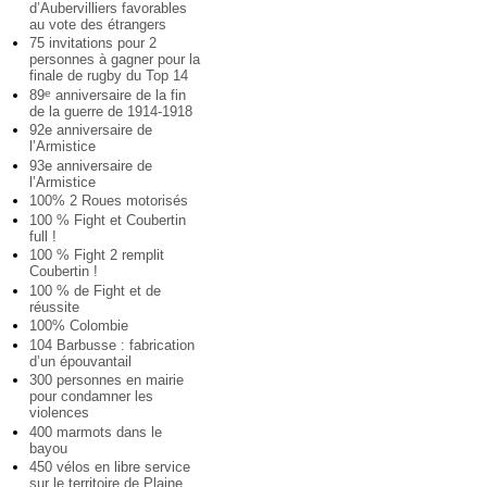
d’Aubervilliers favorables
au vote des étrangers
75 invitations pour 2
personnes à gagner pour la
finale de rugby du Top 14
89
anniversaire de la fin
e
de la guerre de 1914-1918
92e anniversaire de
l’Armistice
93e anniversaire de
l’Armistice
100% 2 Roues motorisés
100 % Fight et Coubertin
full !
100 % Fight 2 remplit
Coubertin !
100 % de Fight et de
réussite
100% Colombie
104 Barbusse : fabrication
d’un épouvantail
300 personnes en mairie
pour condamner les
violences
400 marmots dans le
bayou
450 vélos en libre service
sur le territoire de Plaine