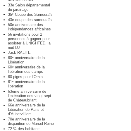
33e Salon départemental
du jardinage
35
Coupe des Samouraïs
e
43e coupe des samouraïs
50e anniversaire des
indépendances africaines
56 invitations pour 2
personnes à gagner pour
assister à UNIGHTED, la
nuit DJ
Jack RALITE
60
anniversaire de la
e
Libération
60
anniversaire de la
e
libération des camps
60 piges pour l’Omja
61
anniversaire de la
e
libération
63ème anniversaire de
l’exécution des vingt-sept
de Châteaubriant
66e anniversaire de la
Libération de Paris et
d’Aubervilliers
70e anniversaire de la
disparition de Marcel Reine
72 % des habitants