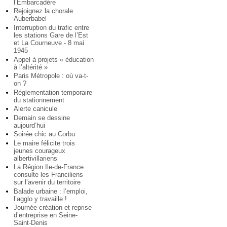
l’Embarcadère
Rejoignez la chorale
Auberbabel
Interruption du trafic entre
les stations Gare de l’Est
et La Courneuve - 8 mai
1945
Appel à projets « éducation
à l’altérité »
Paris Métropole : où va-t-
on ?
Réglementation temporaire
du stationnement
Alerte canicule
Demain se dessine
aujourd’hui
Soirée chic au Corbu
Le maire félicite trois
jeunes courageux
albertivillariens
La Région Ile-de-France
consulte les Franciliens
sur l’avenir du territoire
Balade urbaine : l’emploi,
l’agglo y travaille !
Journée création et reprise
d’entreprise en Seine-
Saint-Denis