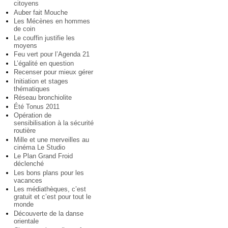
citoyens
Auber fait Mouche
Les Mécènes en hommes
de coin
Le couffin justifie les
moyens
Feu vert pour l’Agenda 21
L’égalité en question
Recenser pour mieux gérer
Initiation et stages
thématiques
Réseau bronchiolite
Été Tonus 2011
Opération de
sensibilisation à la sécurité
routière
Mille et une merveilles au
cinéma Le Studio
Le Plan Grand Froid
déclenché
Les bons plans pour les
vacances
Les médiathèques, c’est
gratuit et c’est pour tout le
monde
Découverte de la danse
orientale