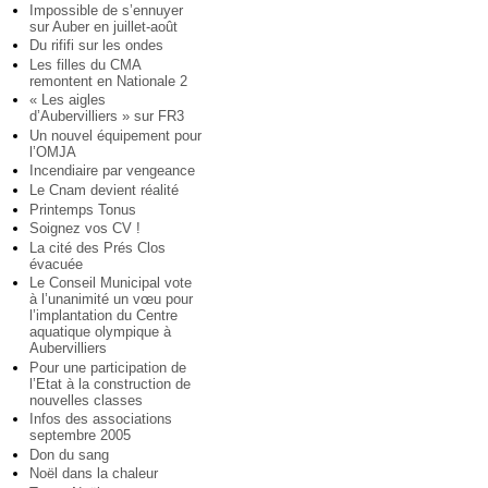
Impossible de s’ennuyer
sur Auber en juillet-août
Du rififi sur les ondes
Les filles du CMA
remontent en Nationale 2
« Les aigles
d’Aubervilliers » sur FR3
Un nouvel équipement pour
l’OMJA
Incendiaire par vengeance
Le Cnam devient réalité
Printemps Tonus
Soignez vos CV !
La cité des Prés Clos
évacuée
Le Conseil Municipal vote
à l’unanimité un vœu pour
l’implantation du Centre
aquatique olympique à
Aubervilliers
Pour une participation de
l’Etat à la construction de
nouvelles classes
Infos des associations
septembre 2005
Don du sang
Noël dans la chaleur