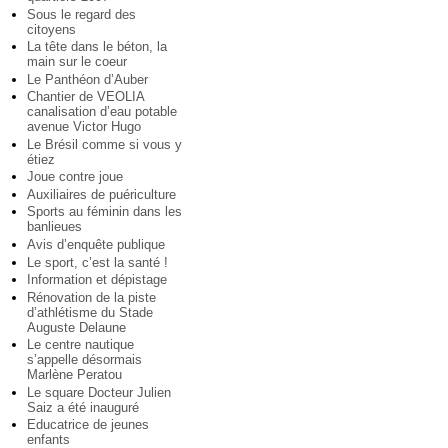
Sous le regard des
citoyens
La tête dans le béton, la
main sur le coeur
Le Panthéon d’Auber
Chantier de VEOLIA
canalisation d’eau potable
avenue Victor Hugo
Le Brésil comme si vous y
étiez
Joue contre joue
Auxiliaires de puériculture
Sports au féminin dans les
banlieues
Avis d’enquête publique
Le sport, c’est la santé !
Information et dépistage
Rénovation de la piste
d’athlétisme du Stade
Auguste Delaune
Le centre nautique
s’appelle désormais
Marlène Peratou
Le square Docteur Julien
Saiz a été inauguré
Educatrice de jeunes
enfants