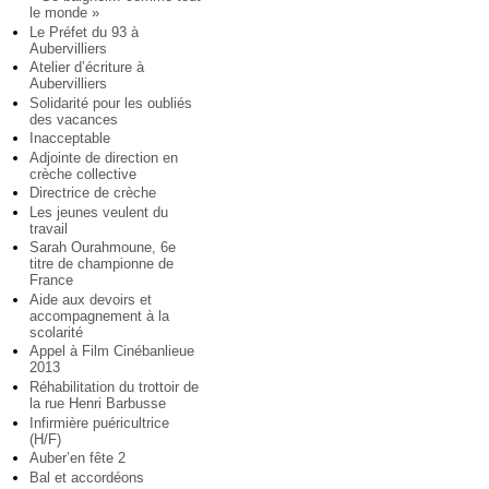
le monde »
Le Préfet du 93 à
Aubervilliers
Atelier d’écriture à
Aubervilliers
Solidarité pour les oubliés
des vacances
Inacceptable
Adjointe de direction en
crèche collective
Directrice de crèche
Les jeunes veulent du
travail
Sarah Ourahmoune, 6e
titre de championne de
France
Aide aux devoirs et
accompagnement à la
scolarité
Appel à Film Cinébanlieue
2013
Réhabilitation du trottoir de
la rue Henri Barbusse
Infirmière puéricultrice
(H/F)
Auber’en fête 2
Bal et accordéons