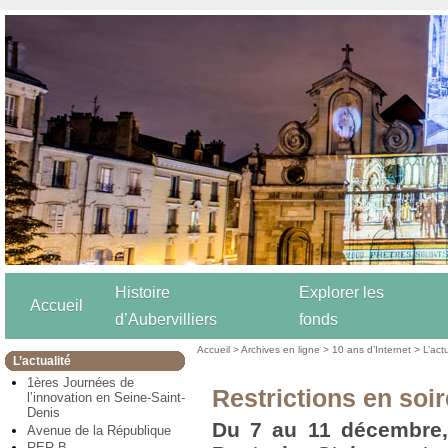
Histoire
Explorer les
Accueil
d’Aubervilliers
fonds
Accueil
>
Archives en ligne
>
10 ans d’Internet
>
L’act
L’actualité
1ères Journées de
Restrictions en soi
l’innovation en Seine-Saint-
Denis
Du 7 au 11 décembre, l
Avenue de la République
RER B