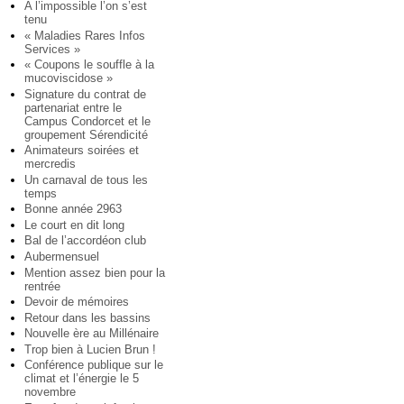
A l’impossible l’on s’est
tenu
« Maladies Rares Infos
Services »
« Coupons le souffle à la
mucoviscidose »
Signature du contrat de
partenariat entre le
Campus Condorcet et le
groupement Sérendicité
Animateurs soirées et
mercredis
Un carnaval de tous les
temps
Bonne année 2963
Le court en dit long
Bal de l’accordéon club
Aubermensuel
Mention assez bien pour la
rentrée
Devoir de mémoires
Retour dans les bassins
Nouvelle ère au Millénaire
Trop bien à Lucien Brun !
Conférence publique sur le
climat et l’énergie le 5
novembre