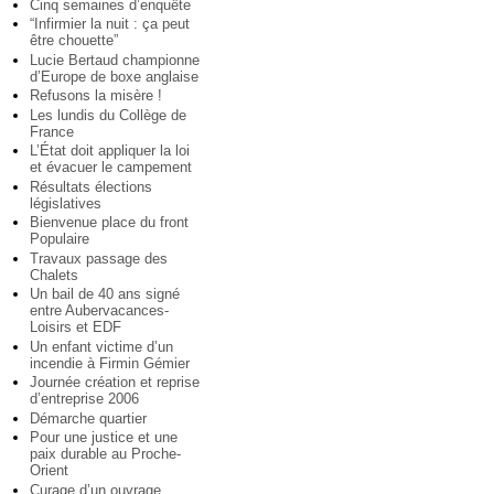
Cinq semaines d’enquête
“Infirmier la nuit : ça peut
être chouette”
Lucie Bertaud championne
d’Europe de boxe anglaise
Refusons la misère !
Les lundis du Collège de
France
L’État doit appliquer la loi
et évacuer le campement
Résultats élections
législatives
Bienvenue place du front
Populaire
Travaux passage des
Chalets
Un bail de 40 ans signé
entre Aubervacances-
Loisirs et EDF
Un enfant victime d’un
incendie à Firmin Gémier
Journée création et reprise
d’entreprise 2006
Démarche quartier
Pour une justice et une
paix durable au Proche-
Orient
Curage d’un ouvrage