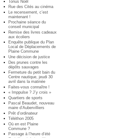
Tonus Noël
Rue des Cités au cinéma
Le recensement, c’est
maintenant !
Prochaine séance du
conseil municipal
Remise des livres cadeaux
aux écoliers
Enquête publique du Plan
Local de Déplacements de
Plaine Commune
Une décision de justice
Des prunes contre les
dépôts sauvages
Fermeture du petit bain du
Centre nautique, jeudi 30
avril dans la matinée
Faites-vous connaître !
« Imppulse ? J’y crois »
Quartiers de sports
Pascal Beaudet, nouveau
maire d’Aubervilliers
Prêt d’ordinateur
Téléthon 2005
Où en est Plaine
Commune ?
Passage à l’heure d’été