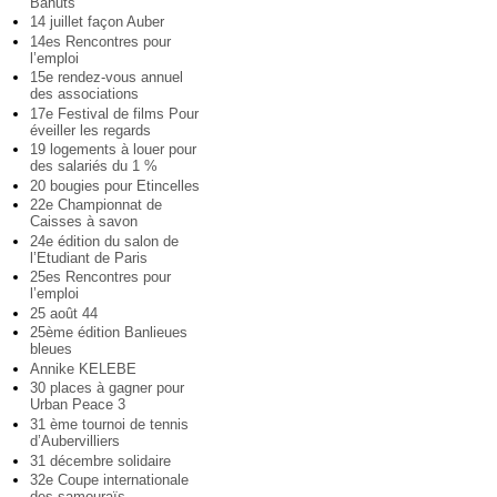
Bahuts
14 juillet façon Auber
14es Rencontres pour
l’emploi
15e rendez-vous annuel
des associations
17e Festival de films Pour
éveiller les regards
19 logements à louer pour
des salariés du 1 %
20 bougies pour Etincelles
22e Championnat de
Caisses à savon
24e édition du salon de
l’Etudiant de Paris
25es Rencontres pour
l’emploi
25 août 44
25ème édition Banlieues
bleues
Annike KELEBE
30 places à gagner pour
Urban Peace 3
31 ème tournoi de tennis
d’Aubervilliers
31 décembre solidaire
32e Coupe internationale
des samouraïs