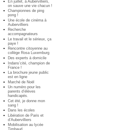
En juillet, à Aubervilliers,
on sauve une vie chacun !
Championnes de ping
pong !
Une école de cinéma à
Aubervilliers
Recherche
accompagnateurs
Le travail et le sérieux, ça
paye !
Rencontre citoyenne au
collège Rosa Luxemburg
Des experts à domicile
Indans’cité, champion de
France !
La brochure jeune public
est en ligne
Marché de Noël
Un numéro pour les
parents d’élèves
handicapés.
Cet été, je donne mon
sang !
Dans les écoles
Libération de Paris et
d’Aubervilliers
Mobilisation au lycée
Timbaud