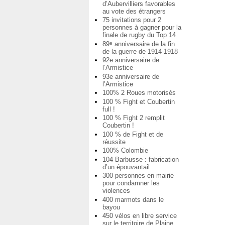
d’Aubervilliers favorables
au vote des étrangers
75 invitations pour 2
personnes à gagner pour la
finale de rugby du Top 14
89
anniversaire de la fin
e
de la guerre de 1914-1918
92e anniversaire de
l’Armistice
93e anniversaire de
l’Armistice
100% 2 Roues motorisés
100 % Fight et Coubertin
full !
100 % Fight 2 remplit
Coubertin !
100 % de Fight et de
réussite
100% Colombie
104 Barbusse : fabrication
d’un épouvantail
300 personnes en mairie
pour condamner les
violences
400 marmots dans le
bayou
450 vélos en libre service
sur le territoire de Plaine