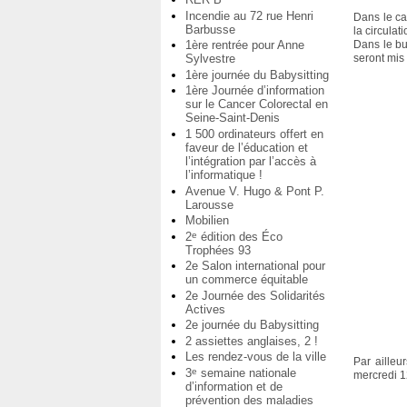
Incendie au 72 rue Henri
Dans le ca
Barbusse
la circula
1ère rentrée pour Anne
Dans le bu
Sylvestre
seront mis
1ère journée du Babysitting
1ère Journée d’information
sur le Cancer Colorectal en
Seine-Saint-Denis
1 500 ordinateurs offert en
faveur de l’éducation et
l’intégration par l’accès à
l’informatique !
Avenue V. Hugo & Pont P.
Larousse
Mobilien
2
édition des Éco
e
Trophées 93
2e Salon international pour
un commerce équitable
2e Journée des Solidarités
Actives
2e journée du Babysitting
2 assiettes anglaises, 2 !
Les rendez-vous de la ville
Par ailleu
3
semaine nationale
e
mercredi 1
d’information et de
prévention des maladies