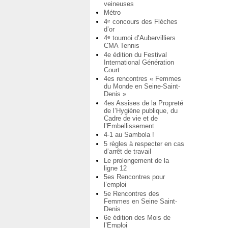
veineuses
Métro
4
concours des Flèches
e
d’or
4
tournoi d’Aubervilliers
e
CMA Tennis
4e édition du Festival
International Génération
Court
4es rencontres « Femmes
du Monde en Seine-Saint-
Denis »
4es Assises de la Propreté
de l’Hygiène publique, du
Cadre de vie et de
l’Embellissement
4-1 au Sambola !
5 règles à respecter en cas
d’arrêt de travail
Le prolongement de la
ligne 12
5es Rencontres pour
l’emploi
5e Rencontres des
Femmes en Seine Saint-
Denis
6e édition des Mois de
l’Emploi