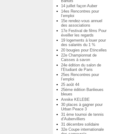
Bahuts
14 juillet façon Auber
14es Rencontres pour
l’emploi
15e rendez-vous annuel
des associations
17e Festival de films Pour
éveiller les regards
19 logements à louer pour
des salariés du 1 %
20 bougies pour Etincelles
22e Championnat de
Caisses à savon
24e édition du salon de
l’Etudiant de Paris
25es Rencontres pour
l’emploi
25 août 44
25ème édition Banlieues
bleues
Annike KELEBE
30 places à gagner pour
Urban Peace 3
31 ème tournoi de tennis
d’Aubervilliers
31 décembre solidaire
32e Coupe internationale
des samouraïs