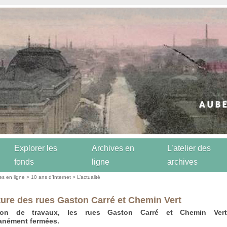
Explorer les
Archives en
L’atelier des
fonds
ligne
archives
es en ligne
>
10 ans d’Internet
>
L’actualité
ure des rues Gaston Carré et Chemin Vert
son de travaux, les rues Gaston Carré et Chemin Vert
nément fermées.