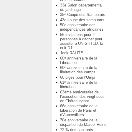
33e Salon départemental
du jardinage
35
Coupe des Samouraïs
e
43e coupe des samouraïs
50e anniversaire des
indépendances africaines
56 invitations pour 2
personnes à gagner pour
assister à UNIGHTED, la
nuit DJ
Jack RALITE
60
anniversaire de la
e
Libération
60
anniversaire de la
e
libération des camps
60 piges pour l’Omja
61
anniversaire de la
e
libération
63ème anniversaire de
l’exécution des vingt-sept
de Châteaubriant
66e anniversaire de la
Libération de Paris et
d’Aubervilliers
70e anniversaire de la
disparition de Marcel Reine
72 % des habitants