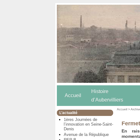
Histoire
Accueil
d’Aubervilliers
Accueil
>
Archiv
L’actualité
1ères Journées de
Fermet
l’innovation en Seine-Saint-
Denis
En rai
Avenue de la République
momenta
RER B