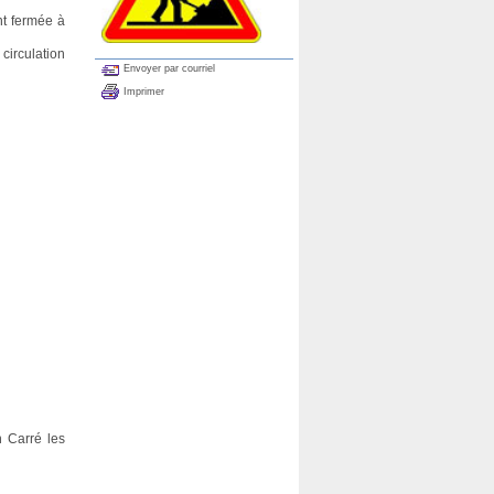
nt fermée à
circulation
Envoyer par courriel
Imprimer
n Carré les