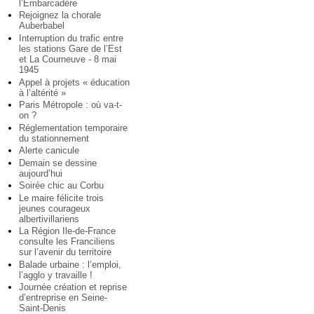
l’Embarcadère
Rejoignez la chorale
Auberbabel
Interruption du trafic entre
les stations Gare de l’Est
et La Courneuve - 8 mai
1945
Appel à projets « éducation
à l’altérité »
Paris Métropole : où va-t-
on ?
Réglementation temporaire
du stationnement
Alerte canicule
Demain se dessine
aujourd’hui
Soirée chic au Corbu
Le maire félicite trois
jeunes courageux
albertivillariens
La Région Ile-de-France
consulte les Franciliens
sur l’avenir du territoire
Balade urbaine : l’emploi,
l’agglo y travaille !
Journée création et reprise
d’entreprise en Seine-
Saint-Denis