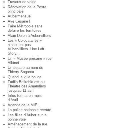
Travaux de voirie
Rénovation de la Poste
principale
Aubermensuel
Ave Césaire !
Faire Métropole sans
défaire les territoires
Alain Delon à Aubervilliers
Les « Colocataires »
n’habitent pas
Aubervilliers. Une Loft
Story...
Un « Musée précaire » rue
Albinet
Un square au nom de
Thierry Saganta
Quand la ville bouge
Fadila Belkebla est au
Théâtre des Amandiers
jusqu’au 11 avril
Infos formation mois
d’Avril
Agenda de la MIEL
La police nationale recrute
Les filles d’Auber sur la
bonne voie
Aménagement de la rue