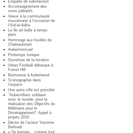
Enquête de satisfaction
Accompagnement des
soins palliatifs
Voeux à la communauté
musulmane à l’occasion de
l’Aïd-el-Adha
Le 9e art bulle à temps
plein
Hommage aux fusillés de
Chateaubriant
Aubermensuel
Printemps tonique
Ouverture de la location
Urban Football débarque à
Forest Hill
Bienvenue à Auberwood
Scénographie dans
l’espace
Une autre ville est possible
"Aubervilliers solidaire
avec le monde, pour la
réalisation des Objectifs du
Millénaire pour le
Développement"- Appel à
projets 2010
Décès de l’acteur Yasmine
Belmadi
« Se baigner... comme tout