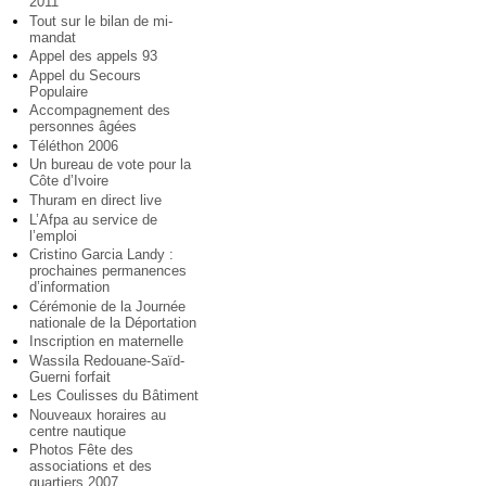
2011
Tout sur le bilan de mi-
mandat
Appel des appels 93
Appel du Secours
Populaire
Accompagnement des
personnes âgées
Téléthon 2006
Un bureau de vote pour la
Côte d’Ivoire
Thuram en direct live
L’Afpa au service de
l’emploi
Cristino Garcia Landy :
prochaines permanences
d’information
Cérémonie de la Journée
nationale de la Déportation
Inscription en maternelle
Wassila Redouane-Saïd-
Guerni forfait
Les Coulisses du Bâtiment
Nouveaux horaires au
centre nautique
Photos Fête des
associations et des
quartiers 2007