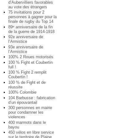
d’Aubervilliers favorables
au vote des étrangers
75 invitations pour 2
personnes à gagner pour la
finale de rugby du Top 14
89
anniversaire de la fin
e
de la guerre de 1914-1918
92e anniversaire de
l’Armistice
93e anniversaire de
l’Armistice
100% 2 Roues motorisés
100 % Fight et Coubertin
full !
100 % Fight 2 remplit
Coubertin !
100 % de Fight et de
réussite
100% Colombie
104 Barbusse : fabrication
d’un épouvantail
300 personnes en mairie
pour condamner les
violences
400 marmots dans le
bayou
450 vélos en libre service
sur le territoire de Plaine