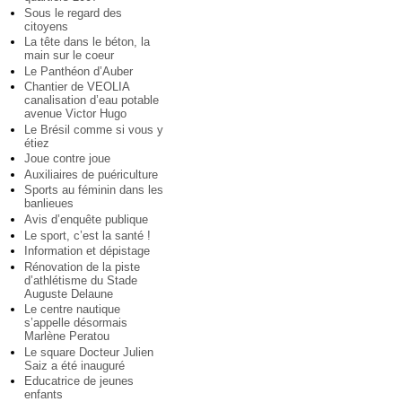
Sous le regard des
citoyens
La tête dans le béton, la
main sur le coeur
Le Panthéon d’Auber
Chantier de VEOLIA
canalisation d’eau potable
avenue Victor Hugo
Le Brésil comme si vous y
étiez
Joue contre joue
Auxiliaires de puériculture
Sports au féminin dans les
banlieues
Avis d’enquête publique
Le sport, c’est la santé !
Information et dépistage
Rénovation de la piste
d’athlétisme du Stade
Auguste Delaune
Le centre nautique
s’appelle désormais
Marlène Peratou
Le square Docteur Julien
Saiz a été inauguré
Educatrice de jeunes
enfants