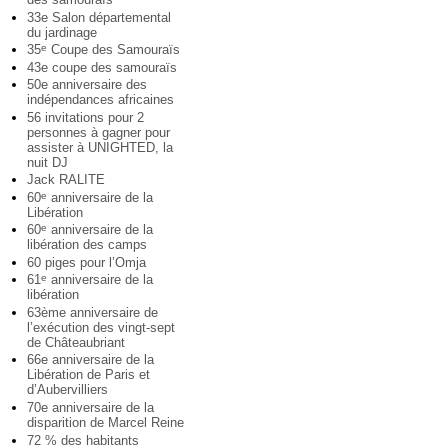
33e Salon départemental
du jardinage
35
Coupe des Samouraïs
e
43e coupe des samouraïs
50e anniversaire des
indépendances africaines
56 invitations pour 2
personnes à gagner pour
assister à UNIGHTED, la
nuit DJ
Jack RALITE
60
anniversaire de la
e
Libération
60
anniversaire de la
e
libération des camps
60 piges pour l’Omja
61
anniversaire de la
e
libération
63ème anniversaire de
l’exécution des vingt-sept
de Châteaubriant
66e anniversaire de la
Libération de Paris et
d’Aubervilliers
70e anniversaire de la
disparition de Marcel Reine
72 % des habitants