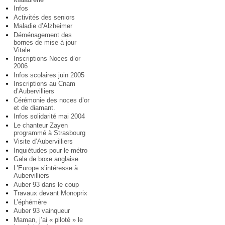
Infos
Activités des seniors
Maladie d’Alzheimer
Déménagement des
bornes de mise à jour
Vitale
Inscriptions Noces d’or
2006
Infos scolaires juin 2005
Inscriptions au Cnam
d’Aubervilliers
Cérémonie des noces d’or
et de diamant.
Infos solidarité mai 2004
Le chanteur Zayen
programmé à Strasbourg
Visite d’Aubervilliers
Inquiétudes pour le métro
Gala de boxe anglaise
L’Europe s’intéresse à
Aubervilliers
Auber 93 dans le coup
Travaux devant Monoprix
L’éphémère
Auber 93 vainqueur
Maman, j’ai « piloté » le