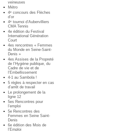
veineuses
Métro
4
concours des Flèches
e
d’or
4
tournoi d’Aubervilliers
e
CMA Tennis
4e édition du Festival
International Génération
Court
4es rencontres « Femmes
du Monde en Seine-Saint-
Denis »
4es Assises de la Propreté
de l’Hygiène publique, du
Cadre de vie et de
l’Embellissement
4-1 au Sambola !
5 règles à respecter en cas
d’arrêt de travail
Le prolongement de la
ligne 12
5es Rencontres pour
l’emploi
5e Rencontres des
Femmes en Seine Saint-
Denis
6e édition des Mois de
l’Emploi