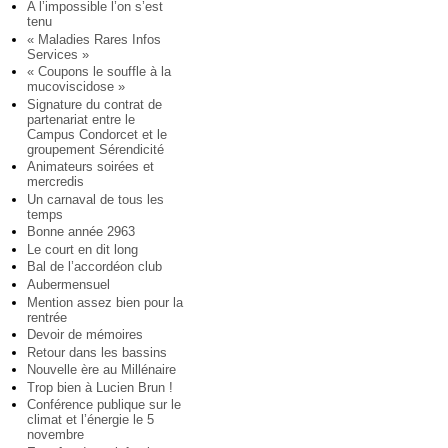
A l’impossible l’on s’est
tenu
« Maladies Rares Infos
Services »
« Coupons le souffle à la
mucoviscidose »
Signature du contrat de
partenariat entre le
Campus Condorcet et le
groupement Sérendicité
Animateurs soirées et
mercredis
Un carnaval de tous les
temps
Bonne année 2963
Le court en dit long
Bal de l’accordéon club
Aubermensuel
Mention assez bien pour la
rentrée
Devoir de mémoires
Retour dans les bassins
Nouvelle ère au Millénaire
Trop bien à Lucien Brun !
Conférence publique sur le
climat et l’énergie le 5
novembre