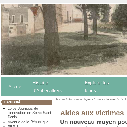
Histoire
Explorer les
Accueil
d’Aubervilliers
fonds
Accueil
>
Archives en ligne
>
10 ans d’Internet
>
L’act
L’actualité
1ères Journées de
Aides aux victimes
l’innovation en Seine-Saint-
Denis
Un nouveau moyen po
Avenue de la République
RER B