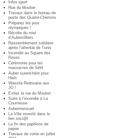
Infos sport
Rue du Moutier
Travaux dans le bureau de
poste des Quatre-Chemins
Préparez les jeux
olympiques !
Récolte du miel
d’Aubervilliers
Rassemblement solidaire
après l’attentat de Tunis
Incendie au Square des
Roses
Cérémonie pour les
massacres de Sétif
Auber surenchérit pour
Haïti
Wassila Redouane aux
JO !
Evitez la rue du Moutier
Suite à l’incendie à La
Courneuve
Aubermensuel
La Ville investit dans le
lien soci@l
La fin des papillons de
papier
Travaux de voirie en juillet