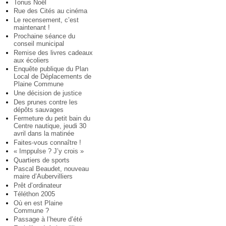
Tonus Noël
Rue des Cités au cinéma
Le recensement, c’est
maintenant !
Prochaine séance du
conseil municipal
Remise des livres cadeaux
aux écoliers
Enquête publique du Plan
Local de Déplacements de
Plaine Commune
Une décision de justice
Des prunes contre les
dépôts sauvages
Fermeture du petit bain du
Centre nautique, jeudi 30
avril dans la matinée
Faites-vous connaître !
« Imppulse ? J’y crois »
Quartiers de sports
Pascal Beaudet, nouveau
maire d’Aubervilliers
Prêt d’ordinateur
Téléthon 2005
Où en est Plaine
Commune ?
Passage à l’heure d’été