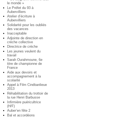
le monde »
Le Préfet du 93 à
Aubervilliers
Atelier d’écriture à
Aubervilliers
Solidarité pour les oubliés
des vacances
Inacceptable
Adjointe de direction en
crèche collective
Directrice de crèche
Les jeunes veulent du
travail
Sarah Ourahmoune, 6e
titre de championne de
France
Aide aux devoirs et
accompagnement à la
scolarité
Appel à Film Cinébanlieue
2013
Réhabilitation du trottoir de
la rue Henri Barbusse
Infirmière puéricultrice
(H/F)
Auber’en fête 2
Bal et accordéons