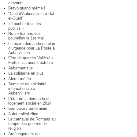
arrivants
Bravo quand même !
"Ciné d’Aubervilliers à Bab-
el-Oued"
« Toucher tous les
publics »
Ne sortez pas vos
poubelles le 1er Mai
Le maire demande un plan
d’urgence pour La Poste à
Aubervilliers
Fête de quartier Vallès-La
Frette : samedi 3 octobre
Aubermensuel
La solidarité en plus
Alerte météo
Semaine de solidarité
internationale à
Aubervilliers
L’état de la demande de
logement social en 2014
Samouraïs au féminin
A riot called Nina !
Le carnaval de Romans au
temps des guerres de
religion
Aménagement des