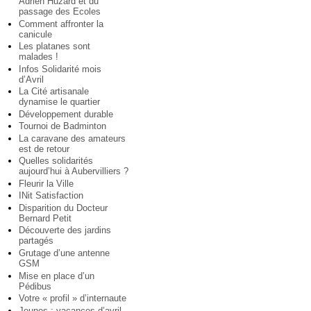
Adrien Huzard et du
passage des Ecoles
Comment affronter la
canicule
Les platanes sont
malades !
Infos Solidarité mois
d’Avril
La Cité artisanale
dynamise le quartier
Développement durable
Tournoi de Badminton
La caravane des amateurs
est de retour
Quelles solidarités
aujourd’hui à Aubervilliers ?
Fleurir la Ville
INit Satisfaction
Disparition du Docteur
Bernard Petit
Découverte des jardins
partagés
Grutage d’une antenne
GSM
Mise en place d’un
Pédibus
Votre « profil » d’internaute
Jeunes : vacances d’avril