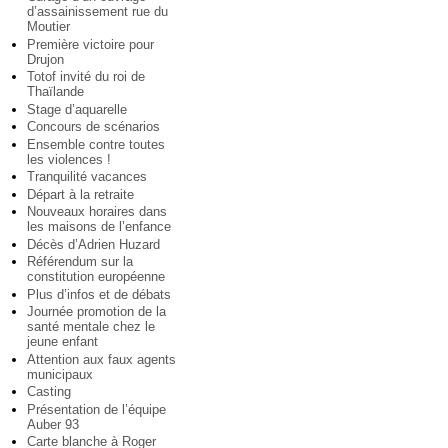
d’assainissement rue du
Moutier
Première victoire pour
Drujon
Totof invité du roi de
Thaïlande
Stage d’aquarelle
Concours de scénarios
Ensemble contre toutes
les violences !
Tranquilité vacances
Départ à la retraite
Nouveaux horaires dans
les maisons de l’enfance
Décès d’Adrien Huzard
Référendum sur la
constitution européenne
Plus d’infos et de débats
Journée promotion de la
santé mentale chez le
jeune enfant
Attention aux faux agents
municipaux
Casting
Présentation de l’équipe
Auber 93
Carte blanche à Roger