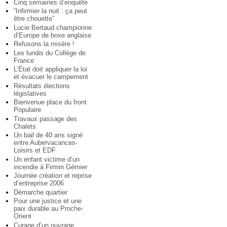
Cinq semaines d’enquête
“Infirmier la nuit : ça peut
être chouette”
Lucie Bertaud championne
d’Europe de boxe anglaise
Refusons la misère !
Les lundis du Collège de
France
L’État doit appliquer la loi
et évacuer le campement
Résultats élections
législatives
Bienvenue place du front
Populaire
Travaux passage des
Chalets
Un bail de 40 ans signé
entre Aubervacances-
Loisirs et EDF
Un enfant victime d’un
incendie à Firmin Gémier
Journée création et reprise
d’entreprise 2006
Démarche quartier
Pour une justice et une
paix durable au Proche-
Orient
Curage d’un ouvrage