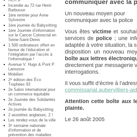
communiquer avec la p
Incendie au 72 rue Henri
Barbusse
Un nouveau moyen pour
1ère rentrée pour Anne
communiquer avec la police
Sylvestre
1ère journée du Babysitting
1ère Journée d’information
Vous êtes
victime
et souhai
sur le Cancer Colorectal en
services de
police
; une inf
Seine-Saint-Denis
adaptée à votre situation, la 
1 500 ordinateurs offert en
faveur de l’éducation et
disposition un nouveau moy
l’intégration par l’accès à
boîte aux lettres électroniq
l’informatique !
Avenue V. Hugo & Pont P.
directement par messagerie 
Larousse
interrogations.
Mobilien
2
édition des Éco
e
Il vous suffit d’écrire à l’adre
Trophées 93
commissariat.aubervilliers-ai
2e Salon international pour
un commerce équitable
2e Journée des Solidarités
Attention cette boîte aux 
Actives
plainte.
2e journée du Babysitting
2 assiettes anglaises, 2 !
Le 26 août 2005
Les rendez-vous de la ville
3
semaine nationale
e
d’information et de
prévention des maladies