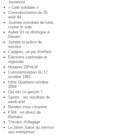
Jeunesse
« Café solidaire »
Commémoration du 25
août 44
Journée mondiale de lutte
contre le sida
Auber 93 se distingue à
Denain
Joindre la police de
secteur
L’anglais, un jeu d’enfant
Elections cantonale et
régionale
Horaires OPHLM
Commémoration du 17
octobre 1961
Infos Quartiers octobre
2004
Qui est ce garçon ?
Sports : les résultats du
week-end
Rendez-vous citoyens
FSM : en direct de
Bamako
Travaux d’élagage
Le 2ème Salon du service
aux entreprises