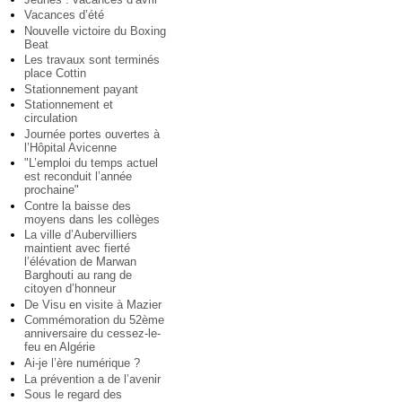
Vacances d’été
Nouvelle victoire du Boxing
Beat
Les travaux sont terminés
place Cottin
Stationnement payant
Stationnement et
circulation
Journée portes ouvertes à
l’Hôpital Avicenne
"L’emploi du temps actuel
est reconduit l’année
prochaine"
Contre la baisse des
moyens dans les collèges
La ville d’Aubervilliers
maintient avec fierté
l’élévation de Marwan
Barghouti au rang de
citoyen d’honneur
De Visu en visite à Mazier
Commémoration du 52ème
anniversaire du cessez-le-
feu en Algérie
Ai-je l’ère numérique ?
La prévention a de l’avenir
Sous le regard des