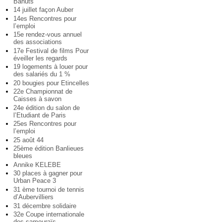
Bahuts
14 juillet façon Auber
14es Rencontres pour
l’emploi
15e rendez-vous annuel
des associations
17e Festival de films Pour
éveiller les regards
19 logements à louer pour
des salariés du 1 %
20 bougies pour Etincelles
22e Championnat de
Caisses à savon
24e édition du salon de
l’Etudiant de Paris
25es Rencontres pour
l’emploi
25 août 44
25ème édition Banlieues
bleues
Annike KELEBE
30 places à gagner pour
Urban Peace 3
31 ème tournoi de tennis
d’Aubervilliers
31 décembre solidaire
32e Coupe internationale
des samouraïs