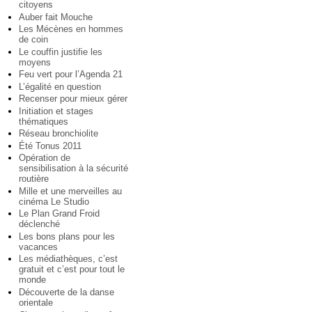
citoyens
Auber fait Mouche
Les Mécènes en hommes
de coin
Le couffin justifie les
moyens
Feu vert pour l’Agenda 21
L’égalité en question
Recenser pour mieux gérer
Initiation et stages
thématiques
Réseau bronchiolite
Été Tonus 2011
Opération de
sensibilisation à la sécurité
routière
Mille et une merveilles au
cinéma Le Studio
Le Plan Grand Froid
déclenché
Les bons plans pour les
vacances
Les médiathèques, c’est
gratuit et c’est pour tout le
monde
Découverte de la danse
orientale