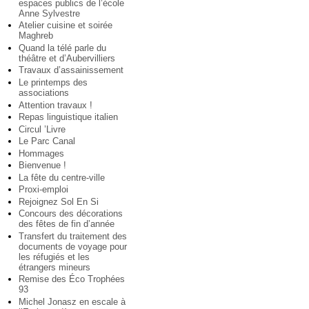
espaces publics de l’école
Anne Sylvestre
Atelier cuisine et soirée
Maghreb
Quand la télé parle du
théâtre et d’Aubervilliers
Travaux d’assainissement
Le printemps des
associations
Attention travaux !
Repas linguistique italien
Circul ’Livre
Le Parc Canal
Hommages
Bienvenue !
La fête du centre-ville
Proxi-emploi
Rejoignez Sol En Si
Concours des décorations
des fêtes de fin d’année
Transfert du traitement des
documents de voyage pour
les réfugiés et les
étrangers mineurs
Remise des Éco Trophées
93
Michel Jonasz en escale à