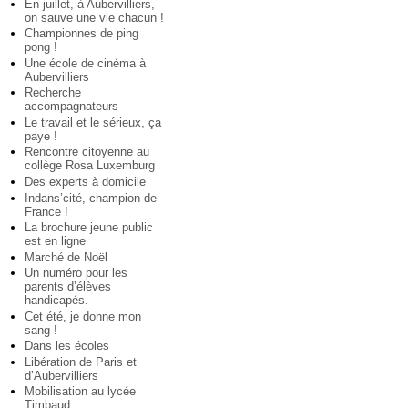
En juillet, à Aubervilliers,
on sauve une vie chacun !
Championnes de ping
pong !
Une école de cinéma à
Aubervilliers
Recherche
accompagnateurs
Le travail et le sérieux, ça
paye !
Rencontre citoyenne au
collège Rosa Luxemburg
Des experts à domicile
Indans’cité, champion de
France !
La brochure jeune public
est en ligne
Marché de Noël
Un numéro pour les
parents d’élèves
handicapés.
Cet été, je donne mon
sang !
Dans les écoles
Libération de Paris et
d’Aubervilliers
Mobilisation au lycée
Timbaud