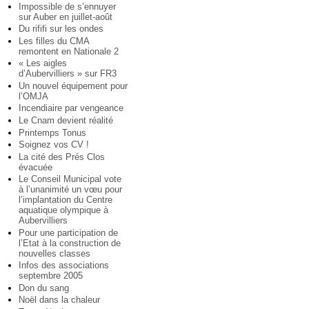
Impossible de s’ennuyer
sur Auber en juillet-août
Du rififi sur les ondes
Les filles du CMA
remontent en Nationale 2
« Les aigles
d’Aubervilliers » sur FR3
Un nouvel équipement pour
l’OMJA
Incendiaire par vengeance
Le Cnam devient réalité
Printemps Tonus
Soignez vos CV !
La cité des Prés Clos
évacuée
Le Conseil Municipal vote
à l’unanimité un vœu pour
l’implantation du Centre
aquatique olympique à
Aubervilliers
Pour une participation de
l’Etat à la construction de
nouvelles classes
Infos des associations
septembre 2005
Don du sang
Noël dans la chaleur