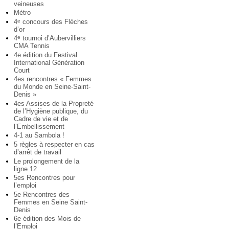
veineuses
Métro
4
concours des Flèches
e
d’or
4
tournoi d’Aubervilliers
e
CMA Tennis
4e édition du Festival
International Génération
Court
4es rencontres « Femmes
du Monde en Seine-Saint-
Denis »
4es Assises de la Propreté
de l’Hygiène publique, du
Cadre de vie et de
l’Embellissement
4-1 au Sambola !
5 règles à respecter en cas
d’arrêt de travail
Le prolongement de la
ligne 12
5es Rencontres pour
l’emploi
5e Rencontres des
Femmes en Seine Saint-
Denis
6e édition des Mois de
l’Emploi