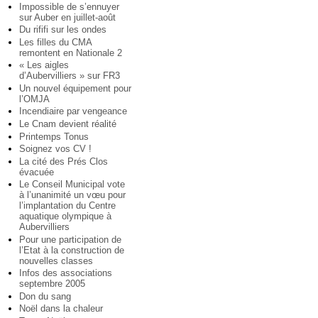
Impossible de s’ennuyer
sur Auber en juillet-août
Du rififi sur les ondes
Les filles du CMA
remontent en Nationale 2
« Les aigles
d’Aubervilliers » sur FR3
Un nouvel équipement pour
l’OMJA
Incendiaire par vengeance
Le Cnam devient réalité
Printemps Tonus
Soignez vos CV !
La cité des Prés Clos
évacuée
Le Conseil Municipal vote
à l’unanimité un vœu pour
l’implantation du Centre
aquatique olympique à
Aubervilliers
Pour une participation de
l’Etat à la construction de
nouvelles classes
Infos des associations
septembre 2005
Don du sang
Noël dans la chaleur