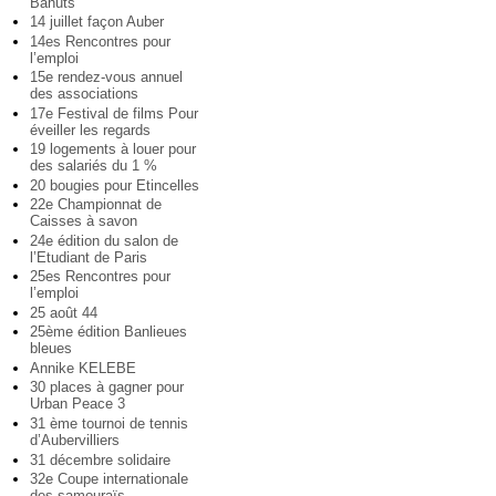
Bahuts
14 juillet façon Auber
14es Rencontres pour
l’emploi
15e rendez-vous annuel
des associations
17e Festival de films Pour
éveiller les regards
19 logements à louer pour
des salariés du 1 %
20 bougies pour Etincelles
22e Championnat de
Caisses à savon
24e édition du salon de
l’Etudiant de Paris
25es Rencontres pour
l’emploi
25 août 44
25ème édition Banlieues
bleues
Annike KELEBE
30 places à gagner pour
Urban Peace 3
31 ème tournoi de tennis
d’Aubervilliers
31 décembre solidaire
32e Coupe internationale
des samouraïs