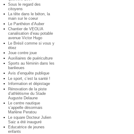
Sous le regard des
citoyens
La tête dans le béton, la
main sur le coeur
Le Panthéon d’Auber
Chantier de VEOLIA
canalisation d’eau potable
avenue Victor Hugo
Le Brésil comme si vous y
étiez
Joue contre joue
Auxiliaires de puériculture
Sports au féminin dans les
banlieues
Avis d’enquête publique
Le sport, c’est la santé !
Information et dépistage
Rénovation de la piste
d’athlétisme du Stade
Auguste Delaune
Le centre nautique
s’appelle désormais
Marlène Peratou
Le square Docteur Julien
Saiz a été inauguré
Educatrice de jeunes
enfants