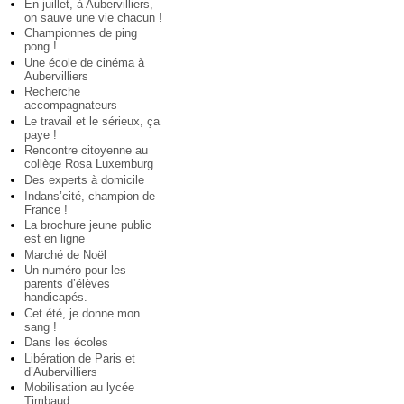
En juillet, à Aubervilliers,
on sauve une vie chacun !
Championnes de ping
pong !
Une école de cinéma à
Aubervilliers
Recherche
accompagnateurs
Le travail et le sérieux, ça
paye !
Rencontre citoyenne au
collège Rosa Luxemburg
Des experts à domicile
Indans’cité, champion de
France !
La brochure jeune public
est en ligne
Marché de Noël
Un numéro pour les
parents d’élèves
handicapés.
Cet été, je donne mon
sang !
Dans les écoles
Libération de Paris et
d’Aubervilliers
Mobilisation au lycée
Timbaud