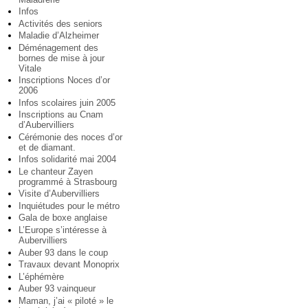
Infos
Activités des seniors
Maladie d’Alzheimer
Déménagement des
bornes de mise à jour
Vitale
Inscriptions Noces d’or
2006
Infos scolaires juin 2005
Inscriptions au Cnam
d’Aubervilliers
Cérémonie des noces d’or
et de diamant.
Infos solidarité mai 2004
Le chanteur Zayen
programmé à Strasbourg
Visite d’Aubervilliers
Inquiétudes pour le métro
Gala de boxe anglaise
L’Europe s’intéresse à
Aubervilliers
Auber 93 dans le coup
Travaux devant Monoprix
L’éphémère
Auber 93 vainqueur
Maman, j’ai « piloté » le