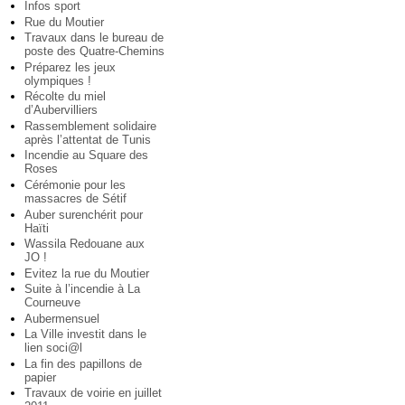
Infos sport
Rue du Moutier
Travaux dans le bureau de
poste des Quatre-Chemins
Préparez les jeux
olympiques !
Récolte du miel
d’Aubervilliers
Rassemblement solidaire
après l’attentat de Tunis
Incendie au Square des
Roses
Cérémonie pour les
massacres de Sétif
Auber surenchérit pour
Haïti
Wassila Redouane aux
JO !
Evitez la rue du Moutier
Suite à l’incendie à La
Courneuve
Aubermensuel
La Ville investit dans le
lien soci@l
La fin des papillons de
papier
Travaux de voirie en juillet