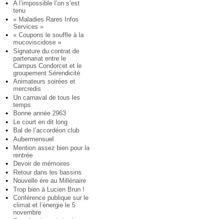
A l’impossible l’on s’est
tenu
« Maladies Rares Infos
Services »
« Coupons le souffle à la
mucoviscidose »
Signature du contrat de
partenariat entre le
Campus Condorcet et le
groupement Sérendicité
Animateurs soirées et
mercredis
Un carnaval de tous les
temps
Bonne année 2963
Le court en dit long
Bal de l’accordéon club
Aubermensuel
Mention assez bien pour la
rentrée
Devoir de mémoires
Retour dans les bassins
Nouvelle ère au Millénaire
Trop bien à Lucien Brun !
Conférence publique sur le
climat et l’énergie le 5
novembre