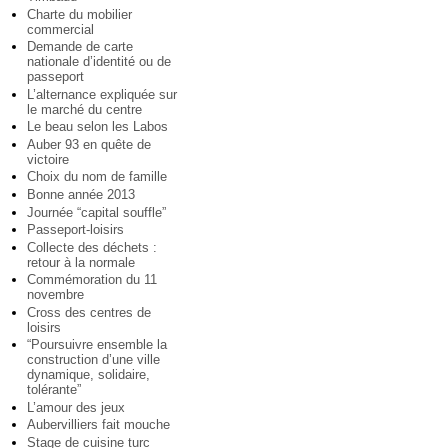
Charte du mobilier
commercial
Demande de carte
nationale d’identité ou de
passeport
L’alternance expliquée sur
le marché du centre
Le beau selon les Labos
Auber 93 en quête de
victoire
Choix du nom de famille
Bonne année 2013
Journée “capital souffle”
Passeport-loisirs
Collecte des déchets :
retour à la normale
Commémoration du 11
novembre
Cross des centres de
loisirs
“Poursuivre ensemble la
construction d’une ville
dynamique, solidaire,
tolérante”
L’amour des jeux
Aubervilliers fait mouche
Stage de cuisine turc