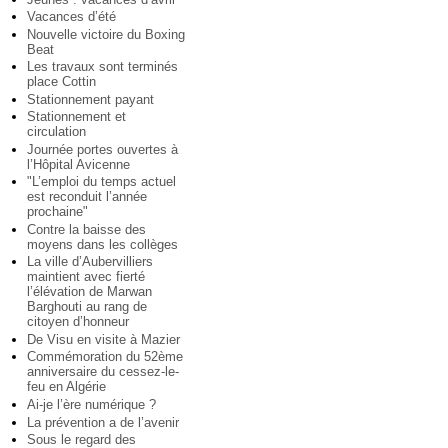
Vacances d’été
Nouvelle victoire du Boxing
Beat
Les travaux sont terminés
place Cottin
Stationnement payant
Stationnement et
circulation
Journée portes ouvertes à
l’Hôpital Avicenne
"L’emploi du temps actuel
est reconduit l’année
prochaine"
Contre la baisse des
moyens dans les collèges
La ville d’Aubervilliers
maintient avec fierté
l’élévation de Marwan
Barghouti au rang de
citoyen d’honneur
De Visu en visite à Mazier
Commémoration du 52ème
anniversaire du cessez-le-
feu en Algérie
Ai-je l’ère numérique ?
La prévention a de l’avenir
Sous le regard des