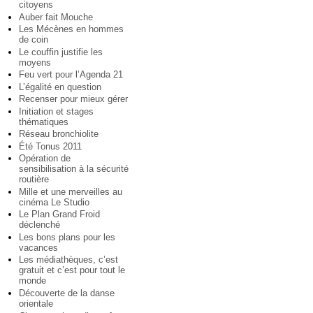
citoyens
Auber fait Mouche
Les Mécènes en hommes
de coin
Le couffin justifie les
moyens
Feu vert pour l’Agenda 21
L’égalité en question
Recenser pour mieux gérer
Initiation et stages
thématiques
Réseau bronchiolite
Été Tonus 2011
Opération de
sensibilisation à la sécurité
routière
Mille et une merveilles au
cinéma Le Studio
Le Plan Grand Froid
déclenché
Les bons plans pour les
vacances
Les médiathèques, c’est
gratuit et c’est pour tout le
monde
Découverte de la danse
orientale