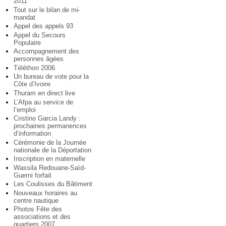
2011
Tout sur le bilan de mi-
mandat
Appel des appels 93
Appel du Secours
Populaire
Accompagnement des
personnes âgées
Téléthon 2006
Un bureau de vote pour la
Côte d’Ivoire
Thuram en direct live
L’Afpa au service de
l’emploi
Cristino Garcia Landy :
prochaines permanences
d’information
Cérémonie de la Journée
nationale de la Déportation
Inscription en maternelle
Wassila Redouane-Saïd-
Guerni forfait
Les Coulisses du Bâtiment
Nouveaux horaires au
centre nautique
Photos Fête des
associations et des
quartiers 2007