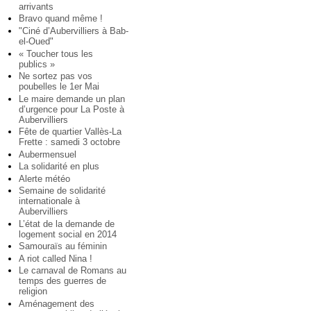
arrivants
Bravo quand même !
"Ciné d’Aubervilliers à Bab-
el-Oued"
« Toucher tous les
publics »
Ne sortez pas vos
poubelles le 1er Mai
Le maire demande un plan
d’urgence pour La Poste à
Aubervilliers
Fête de quartier Vallès-La
Frette : samedi 3 octobre
Aubermensuel
La solidarité en plus
Alerte météo
Semaine de solidarité
internationale à
Aubervilliers
L’état de la demande de
logement social en 2014
Samouraïs au féminin
A riot called Nina !
Le carnaval de Romans au
temps des guerres de
religion
Aménagement des