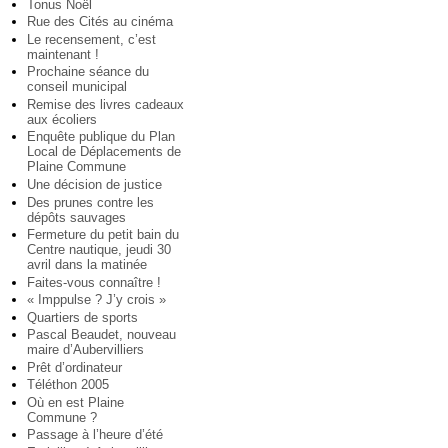
Tonus Noël
Rue des Cités au cinéma
Le recensement, c’est
maintenant !
Prochaine séance du
conseil municipal
Remise des livres cadeaux
aux écoliers
Enquête publique du Plan
Local de Déplacements de
Plaine Commune
Une décision de justice
Des prunes contre les
dépôts sauvages
Fermeture du petit bain du
Centre nautique, jeudi 30
avril dans la matinée
Faites-vous connaître !
« Imppulse ? J’y crois »
Quartiers de sports
Pascal Beaudet, nouveau
maire d’Aubervilliers
Prêt d’ordinateur
Téléthon 2005
Où en est Plaine
Commune ?
Passage à l’heure d’été