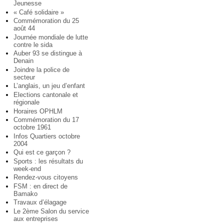
Jeunesse
« Café solidaire »
Commémoration du 25
août 44
Journée mondiale de lutte
contre le sida
Auber 93 se distingue à
Denain
Joindre la police de
secteur
L’anglais, un jeu d’enfant
Elections cantonale et
régionale
Horaires OPHLM
Commémoration du 17
octobre 1961
Infos Quartiers octobre
2004
Qui est ce garçon ?
Sports : les résultats du
week-end
Rendez-vous citoyens
FSM : en direct de
Bamako
Travaux d’élagage
Le 2ème Salon du service
aux entreprises