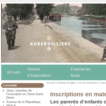
Histoire
Explorer les
Accueil
d’Aubervilliers
fonds
Accueil
>
Archives en ligne
>
10 ans d’Internet
>
L’act
L’actualité
1ères Journées de
Inscriptions en mat
l’innovation en Seine-Saint-
Denis
Les parents d’enfants 
Avenue de la République
RER B