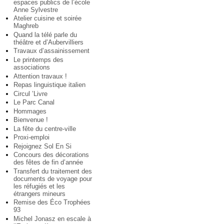
espaces publics de l’école
Anne Sylvestre
Atelier cuisine et soirée
Maghreb
Quand la télé parle du
théâtre et d’Aubervilliers
Travaux d’assainissement
Le printemps des
associations
Attention travaux !
Repas linguistique italien
Circul ’Livre
Le Parc Canal
Hommages
Bienvenue !
La fête du centre-ville
Proxi-emploi
Rejoignez Sol En Si
Concours des décorations
des fêtes de fin d’année
Transfert du traitement des
documents de voyage pour
les réfugiés et les
étrangers mineurs
Remise des Éco Trophées
93
Michel Jonasz en escale à