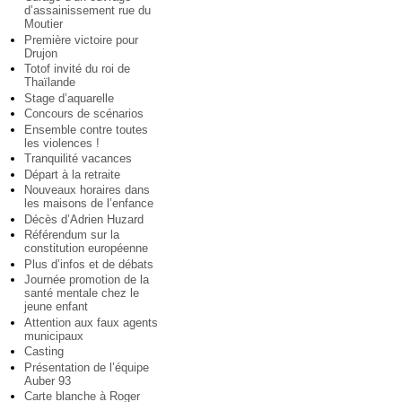
d’assainissement rue du
Moutier
Première victoire pour
Drujon
Totof invité du roi de
Thaïlande
Stage d’aquarelle
Concours de scénarios
Ensemble contre toutes
les violences !
Tranquilité vacances
Départ à la retraite
Nouveaux horaires dans
les maisons de l’enfance
Décès d’Adrien Huzard
Référendum sur la
constitution européenne
Plus d’infos et de débats
Journée promotion de la
santé mentale chez le
jeune enfant
Attention aux faux agents
municipaux
Casting
Présentation de l’équipe
Auber 93
Carte blanche à Roger