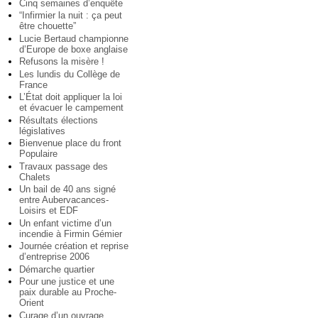
Cinq semaines d’enquête
“Infirmier la nuit : ça peut
être chouette”
Lucie Bertaud championne
d’Europe de boxe anglaise
Refusons la misère !
Les lundis du Collège de
France
L’État doit appliquer la loi
et évacuer le campement
Résultats élections
législatives
Bienvenue place du front
Populaire
Travaux passage des
Chalets
Un bail de 40 ans signé
entre Aubervacances-
Loisirs et EDF
Un enfant victime d’un
incendie à Firmin Gémier
Journée création et reprise
d’entreprise 2006
Démarche quartier
Pour une justice et une
paix durable au Proche-
Orient
Curage d’un ouvrage