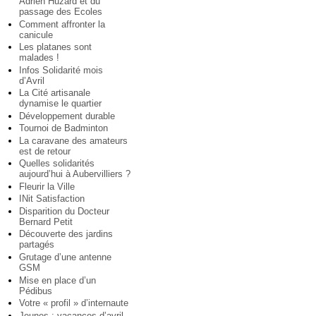
Adrien Huzard et du
passage des Ecoles
Comment affronter la
canicule
Les platanes sont
malades !
Infos Solidarité mois
d’Avril
La Cité artisanale
dynamise le quartier
Développement durable
Tournoi de Badminton
La caravane des amateurs
est de retour
Quelles solidarités
aujourd’hui à Aubervilliers ?
Fleurir la Ville
INit Satisfaction
Disparition du Docteur
Bernard Petit
Découverte des jardins
partagés
Grutage d’une antenne
GSM
Mise en place d’un
Pédibus
Votre « profil » d’internaute
Jeunes : vacances d’avril