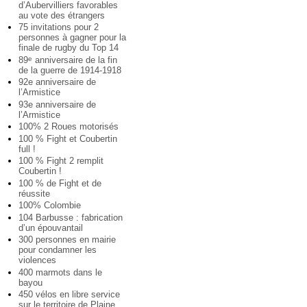
d’Aubervilliers favorables
au vote des étrangers
75 invitations pour 2
personnes à gagner pour la
finale de rugby du Top 14
89
anniversaire de la fin
e
de la guerre de 1914-1918
92e anniversaire de
l’Armistice
93e anniversaire de
l’Armistice
100% 2 Roues motorisés
100 % Fight et Coubertin
full !
100 % Fight 2 remplit
Coubertin !
100 % de Fight et de
réussite
100% Colombie
104 Barbusse : fabrication
d’un épouvantail
300 personnes en mairie
pour condamner les
violences
400 marmots dans le
bayou
450 vélos en libre service
sur le territoire de Plaine