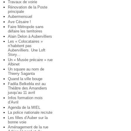
Travaux de voirie
Rénovation de la Poste
principale
Aubermensuel
Ave Césaire !
Faire Métropole sans
défaire les territoires
Alain Delon à Aubervilliers
Les « Colocataires »
n’habitent pas
Aubervilliers. Une Loft
Story...
Un « Musée précaire » rue
Albinet
Un square au nom de
Thierry Saganta
Quand la ville bouge
Fadila Belkebla est au
Théâtre des Amandiers
jusqu’au 11 avril
Infos formation mois
d’Avril
Agenda de la MIEL
La police nationale recrute
Les filles d’Auber sur la
bonne voie
Aménagement de la rue