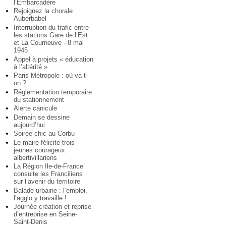
l’Embarcadère
Rejoignez la chorale
Auberbabel
Interruption du trafic entre
les stations Gare de l’Est
et La Courneuve - 8 mai
1945
Appel à projets « éducation
à l’altérité »
Paris Métropole : où va-t-
on ?
Réglementation temporaire
du stationnement
Alerte canicule
Demain se dessine
aujourd’hui
Soirée chic au Corbu
Le maire félicite trois
jeunes courageux
albertivillariens
La Région Ile-de-France
consulte les Franciliens
sur l’avenir du territoire
Balade urbaine : l’emploi,
l’agglo y travaille !
Journée création et reprise
d’entreprise en Seine-
Saint-Denis