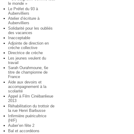
le monde »
Le Préfet du 93 à
Aubervilliers
Atelier d’écriture à
Aubervilliers
Solidarité pour les oubliés
des vacances
Inacceptable
Adjointe de direction en
crèche collective
Directrice de crèche
Les jeunes veulent du
travail
Sarah Ourahmoune, 6e
titre de championne de
France
Aide aux devoirs et
accompagnement à la
scolarité
Appel à Film Cinébanlieue
2013
Réhabilitation du trottoir de
la rue Henri Barbusse
Infirmière puéricultrice
(H/F)
Auber’en fête 2
Bal et accordéons