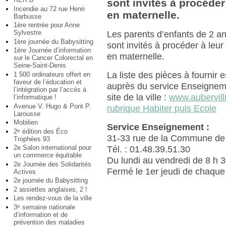
sont invités à procéder 
Incendie au 72 rue Henri
en maternelle.
Barbusse
1ère rentrée pour Anne
Sylvestre
Les parents d’enfants de 2 an
1ère journée du Babysitting
sont invités à procéder à leur 
1ère Journée d’information
en maternelle.
sur le Cancer Colorectal en
Seine-Saint-Denis
La liste des pièces à fournir e
1 500 ordinateurs offert en
faveur de l’éducation et
auprès du service Enseigneme
l’intégration par l’accès à
site de la ville :
www.aubervilli
l’informatique !
Avenue V. Hugo & Pont P.
rubrique Habiter puis Ecole
Larousse
Mobilien
Service Enseignement :
2
édition des Éco
e
31-33 rue de la Commune de 
Trophées 93
2e Salon international pour
Tél. : 01.48.39.51.30
un commerce équitable
Du lundi au vendredi de 8 h 3
2e Journée des Solidarités
Fermé le 1er jeudi de chaque
Actives
2e journée du Babysitting
2 assiettes anglaises, 2 !
Les rendez-vous de la ville
3
semaine nationale
e
d’information et de
prévention des maladies