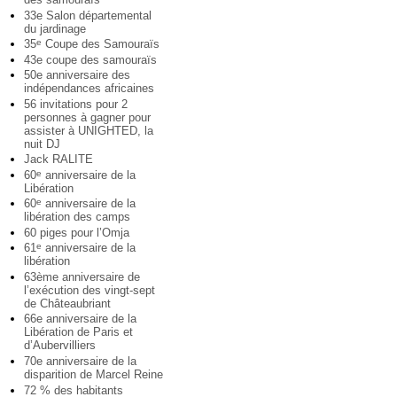
33e Salon départemental
du jardinage
35
Coupe des Samouraïs
e
43e coupe des samouraïs
50e anniversaire des
indépendances africaines
56 invitations pour 2
personnes à gagner pour
assister à UNIGHTED, la
nuit DJ
Jack RALITE
60
anniversaire de la
e
Libération
60
anniversaire de la
e
libération des camps
60 piges pour l’Omja
61
anniversaire de la
e
libération
63ème anniversaire de
l’exécution des vingt-sept
de Châteaubriant
66e anniversaire de la
Libération de Paris et
d’Aubervilliers
70e anniversaire de la
disparition de Marcel Reine
72 % des habitants