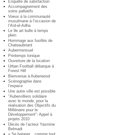
Enquête de satisfaction
Accompagnement des
soins palliatifs
Voeux à la communauté
musulmane à l’occasion de
l’Aïd-el-Adha
Le 9e art bulle à temps
plein
Hommage aux fusillés de
Chateaubriant
Aubermensuel
Printemps tonique
Ouverture de la location
Urban Football débarque à
Forest Hill
Bienvenue à Auberwood
Scénographie dans
l’espace
Une autre ville est possible
"Aubervilliers solidaire
avec le monde, pour la
réalisation des Objectifs du
Millénaire pour le
Développement"- Appel à
projets 2010
Décès de l’acteur Yasmine
Belmadi
« Se baigner... comme tout