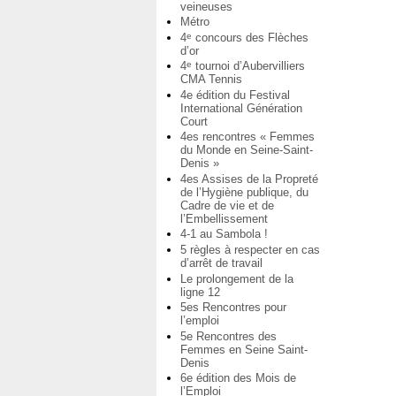
veineuses
Métro
4
concours des Flèches
e
d’or
4
tournoi d’Aubervilliers
e
CMA Tennis
4e édition du Festival
International Génération
Court
4es rencontres « Femmes
du Monde en Seine-Saint-
Denis »
4es Assises de la Propreté
de l’Hygiène publique, du
Cadre de vie et de
l’Embellissement
4-1 au Sambola !
5 règles à respecter en cas
d’arrêt de travail
Le prolongement de la
ligne 12
5es Rencontres pour
l’emploi
5e Rencontres des
Femmes en Seine Saint-
Denis
6e édition des Mois de
l’Emploi