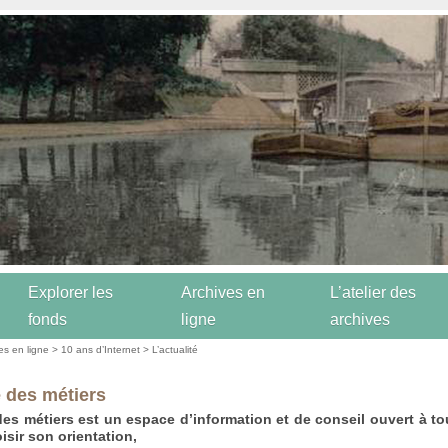
Explorer les
Archives en
L’atelier des
fonds
ligne
archives
es en ligne
>
10 ans d’Internet
>
L’actualité
é des métiers
des métiers est un espace d’information et de conseil ouvert à to
isir son orientation,