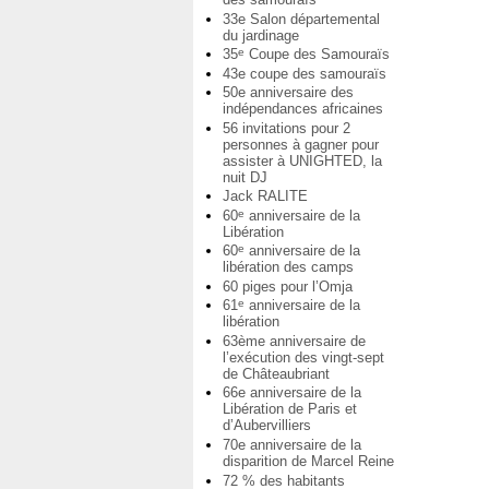
33e Salon départemental
du jardinage
35
Coupe des Samouraïs
e
43e coupe des samouraïs
50e anniversaire des
indépendances africaines
56 invitations pour 2
personnes à gagner pour
assister à UNIGHTED, la
nuit DJ
Jack RALITE
60
anniversaire de la
e
Libération
60
anniversaire de la
e
libération des camps
60 piges pour l’Omja
61
anniversaire de la
e
libération
63ème anniversaire de
l’exécution des vingt-sept
de Châteaubriant
66e anniversaire de la
Libération de Paris et
d’Aubervilliers
70e anniversaire de la
disparition de Marcel Reine
72 % des habitants