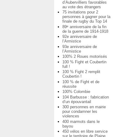
d’Aubervilliers favorables
au vote des étrangers
75 invitations pour 2
personnes à gagner pour la
finale de rugby du Top 14
89
anniversaire de la fin
e
de la guerre de 1914-1918
92e anniversaire de
l’Armistice
93e anniversaire de
l’Armistice
100% 2 Roues motorisés
100 % Fight et Coubertin
full !
100 % Fight 2 remplit
Coubertin !
100 % de Fight et de
réussite
100% Colombie
104 Barbusse : fabrication
d’un épouvantail
300 personnes en mairie
pour condamner les
violences
400 marmots dans le
bayou
450 vélos en libre service
sur le territoire de Plaine