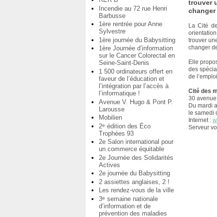
trouver 
Incendie au 72 rue Henri
changer 
Barbusse
1ère rentrée pour Anne
La Cité de
Sylvestre
orientation
1ère journée du Babysitting
trouver un
changer de 
1ère Journée d’information
sur le Cancer Colorectal en
Elle propo
Seine-Saint-Denis
des spécial
1 500 ordinateurs offert en
de l’emploi
faveur de l’éducation et
l’intégration par l’accès à
Cité des m
l’informatique !
30 avenue 
Avenue V. Hugo & Pont P.
Du mardi a
Larousse
le samedi 
Mobilien
Internet :
w
2
édition des Éco
e
Serveur vo
Trophées 93
2e Salon international pour
un commerce équitable
2e Journée des Solidarités
Actives
2e journée du Babysitting
2 assiettes anglaises, 2 !
Les rendez-vous de la ville
3
semaine nationale
e
d’information et de
prévention des maladies