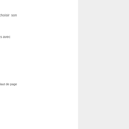
choisir son
us avec
aut de page