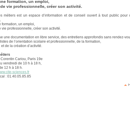
une formation, un emploi,
de vie professionnelle, créer son activité.
s métiers est un espace d’information et de conseil ouvert à tout public pour 
,
e formation, un emploi,
vie professionnelle, créer son activité.
se une documentation en libre service, des entretiens approfondis sans rendez-vo
istes de l’orientation scolaire et professionnelle, de la formation,
 et de la création d’activité.
étiers
Corentin Cariou, Paris 19e
u vendredi de 10 h à 18 h,
de 12 h à 18 h.
ww.cite-sciences.fr
cal : 01.40.05.85.85
H