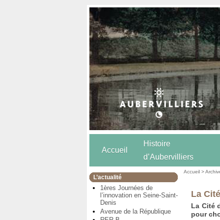
Histoire
Accueil
d’Aubervilliers
Accueil
>
Archiv
L’actualité
1ères Journées de
La Cit
l’innovation en Seine-Saint-
Denis
La Cité 
Avenue de la République
pour cho
RER B