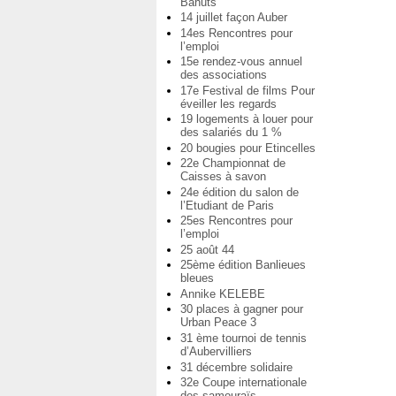
Bahuts
14 juillet façon Auber
14es Rencontres pour
l’emploi
15e rendez-vous annuel
des associations
17e Festival de films Pour
éveiller les regards
19 logements à louer pour
des salariés du 1 %
20 bougies pour Etincelles
22e Championnat de
Caisses à savon
24e édition du salon de
l’Etudiant de Paris
25es Rencontres pour
l’emploi
25 août 44
25ème édition Banlieues
bleues
Annike KELEBE
30 places à gagner pour
Urban Peace 3
31 ème tournoi de tennis
d’Aubervilliers
31 décembre solidaire
32e Coupe internationale
des samouraïs