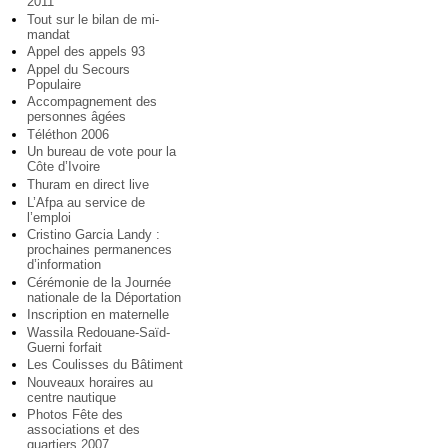
2011
Tout sur le bilan de mi-
mandat
Appel des appels 93
Appel du Secours
Populaire
Accompagnement des
personnes âgées
Téléthon 2006
Un bureau de vote pour la
Côte d’Ivoire
Thuram en direct live
L’Afpa au service de
l’emploi
Cristino Garcia Landy :
prochaines permanences
d’information
Cérémonie de la Journée
nationale de la Déportation
Inscription en maternelle
Wassila Redouane-Saïd-
Guerni forfait
Les Coulisses du Bâtiment
Nouveaux horaires au
centre nautique
Photos Fête des
associations et des
quartiers 2007