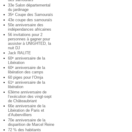
33e Salon départemental
du jardinage
35
Coupe des Samouraïs
e
43e coupe des samouraïs
50e anniversaire des
indépendances africaines
56 invitations pour 2
personnes à gagner pour
assister à UNIGHTED, la
nuit DJ
Jack RALITE
60
anniversaire de la
e
Libération
60
anniversaire de la
e
libération des camps
60 piges pour l’Omja
61
anniversaire de la
e
libération
63ème anniversaire de
l’exécution des vingt-sept
de Châteaubriant
66e anniversaire de la
Libération de Paris et
d’Aubervilliers
70e anniversaire de la
disparition de Marcel Reine
72 % des habitants