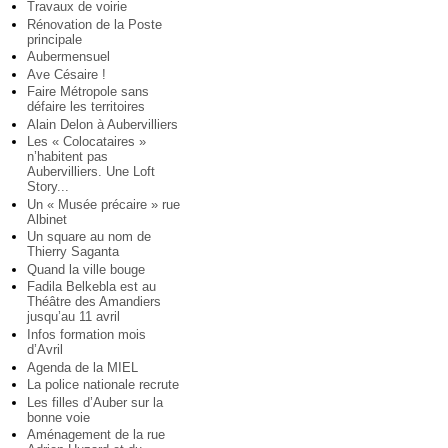
Travaux de voirie
Rénovation de la Poste
principale
Aubermensuel
Ave Césaire !
Faire Métropole sans
défaire les territoires
Alain Delon à Aubervilliers
Les « Colocataires »
n’habitent pas
Aubervilliers. Une Loft
Story...
Un « Musée précaire » rue
Albinet
Un square au nom de
Thierry Saganta
Quand la ville bouge
Fadila Belkebla est au
Théâtre des Amandiers
jusqu’au 11 avril
Infos formation mois
d’Avril
Agenda de la MIEL
La police nationale recrute
Les filles d’Auber sur la
bonne voie
Aménagement de la rue