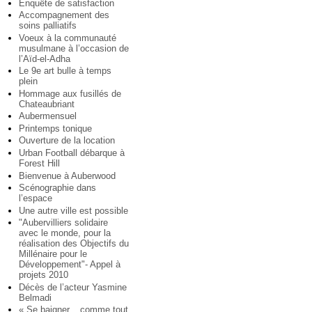
Enquête de satisfaction
Accompagnement des
soins palliatifs
Voeux à la communauté
musulmane à l’occasion de
l’Aïd-el-Adha
Le 9e art bulle à temps
plein
Hommage aux fusillés de
Chateaubriant
Aubermensuel
Printemps tonique
Ouverture de la location
Urban Football débarque à
Forest Hill
Bienvenue à Auberwood
Scénographie dans
l’espace
Une autre ville est possible
"Aubervilliers solidaire
avec le monde, pour la
réalisation des Objectifs du
Millénaire pour le
Développement"- Appel à
projets 2010
Décès de l’acteur Yasmine
Belmadi
« Se baigner... comme tout