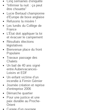
Cinq semaines d’enquête
“Infirmier la nuit : ça peut
être chouette”
Lucie Bertaud championne
d’Europe de boxe anglaise
Refusons la misère !
Les lundis du Collège de
France
L’État doit appliquer la loi
et évacuer le campement
Résultats élections
législatives
Bienvenue place du front
Populaire
Travaux passage des
Chalets
Un bail de 40 ans signé
entre Aubervacances-
Loisirs et EDF
Un enfant victime d’un
incendie à Firmin Gémier
Journée création et reprise
d’entreprise 2006
Démarche quartier
Pour une justice et une
paix durable au Proche-
Orient
Curage d’un ouvrage