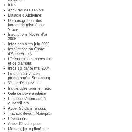
Infos
Activités des seniors
Maladie d’Alzheimer
Déménagement des
bornes de mise à jour
Vitale
Inscriptions Noces d’or
2006
Infos scolaires juin 2005
Inscriptions au Cnam
d’Aubervilliers
Cérémonie des noces d’or
et de diamant.
Infos solidarité mai 2004
Le chanteur Zayen
programmé à Strasbourg
Visite d’Aubervilliers
Inquiétudes pour le métro
Gala de boxe anglaise
L’Europe s’intéresse à
Aubervilliers
Auber 93 dans le coup
Travaux devant Monoprix
L’éphémère
Auber 93 vainqueur
Maman, j’ai « piloté » le