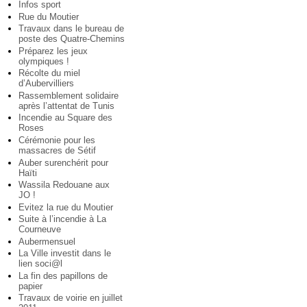
Infos sport
Rue du Moutier
Travaux dans le bureau de
poste des Quatre-Chemins
Préparez les jeux
olympiques !
Récolte du miel
d’Aubervilliers
Rassemblement solidaire
après l’attentat de Tunis
Incendie au Square des
Roses
Cérémonie pour les
massacres de Sétif
Auber surenchérit pour
Haïti
Wassila Redouane aux
JO !
Evitez la rue du Moutier
Suite à l’incendie à La
Courneuve
Aubermensuel
La Ville investit dans le
lien soci@l
La fin des papillons de
papier
Travaux de voirie en juillet