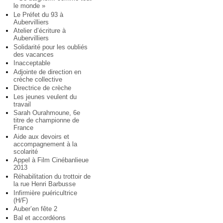
le monde »
Le Préfet du 93 à
Aubervilliers
Atelier d’écriture à
Aubervilliers
Solidarité pour les oubliés
des vacances
Inacceptable
Adjointe de direction en
crèche collective
Directrice de crèche
Les jeunes veulent du
travail
Sarah Ourahmoune, 6e
titre de championne de
France
Aide aux devoirs et
accompagnement à la
scolarité
Appel à Film Cinébanlieue
2013
Réhabilitation du trottoir de
la rue Henri Barbusse
Infirmière puéricultrice
(H/F)
Auber’en fête 2
Bal et accordéons