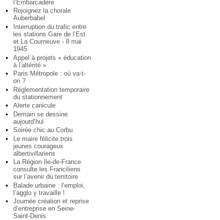
l’Embarcadère
Rejoignez la chorale
Auberbabel
Interruption du trafic entre
les stations Gare de l’Est
et La Courneuve - 8 mai
1945
Appel à projets « éducation
à l’altérité »
Paris Métropole : où va-t-
on ?
Réglementation temporaire
du stationnement
Alerte canicule
Demain se dessine
aujourd’hui
Soirée chic au Corbu
Le maire félicite trois
jeunes courageux
albertivillariens
La Région Ile-de-France
consulte les Franciliens
sur l’avenir du territoire
Balade urbaine : l’emploi,
l’agglo y travaille !
Journée création et reprise
d’entreprise en Seine-
Saint-Denis