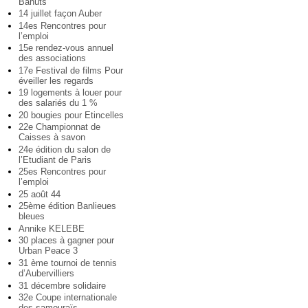
Bahuts
14 juillet façon Auber
14es Rencontres pour
l’emploi
15e rendez-vous annuel
des associations
17e Festival de films Pour
éveiller les regards
19 logements à louer pour
des salariés du 1 %
20 bougies pour Etincelles
22e Championnat de
Caisses à savon
24e édition du salon de
l’Etudiant de Paris
25es Rencontres pour
l’emploi
25 août 44
25ème édition Banlieues
bleues
Annike KELEBE
30 places à gagner pour
Urban Peace 3
31 ème tournoi de tennis
d’Aubervilliers
31 décembre solidaire
32e Coupe internationale
des samouraïs