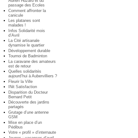
Adrien Huzard et du
passage des Ecoles
Comment affronter la
canicule
Les platanes sont
malades !
Infos Solidarité mois
d’Avril
La Cité artisanale
dynamise le quartier
Développement durable
Tournoi de Badminton
La caravane des amateurs
est de retour
Quelles solidarités
aujourd’hui à Aubervilliers ?
Fleurir la Ville
INit Satisfaction
Disparition du Docteur
Bernard Petit
Découverte des jardins
partagés
Grutage d’une antenne
GSM
Mise en place d’un
Pédibus
Votre « profil » d’internaute
Jeunes : vacances d’avril