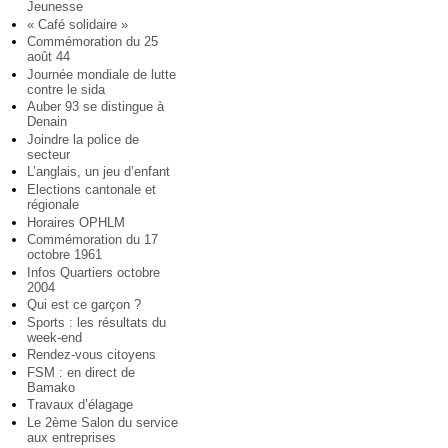
Jeunesse
« Café solidaire »
Commémoration du 25
août 44
Journée mondiale de lutte
contre le sida
Auber 93 se distingue à
Denain
Joindre la police de
secteur
L’anglais, un jeu d’enfant
Elections cantonale et
régionale
Horaires OPHLM
Commémoration du 17
octobre 1961
Infos Quartiers octobre
2004
Qui est ce garçon ?
Sports : les résultats du
week-end
Rendez-vous citoyens
FSM : en direct de
Bamako
Travaux d’élagage
Le 2ème Salon du service
aux entreprises