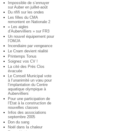
Impossible de s’ennuyer
sur Auber en juillet-août
Du rififi sur les ondes
Les filles du CMA
remontent en Nationale 2
« Les aigles
d’Aubervilliers » sur FR3
Un nouvel équipement pour
l’OMJA
Incendiaire par vengeance
Le Cnam devient réalité
Printemps Tonus
Soignez vos CV !
La cité des Prés Clos
évacuée
Le Conseil Municipal vote
à l’unanimité un vœu pour
l’implantation du Centre
aquatique olympique à
Aubervilliers
Pour une participation de
l’Etat à la construction de
nouvelles classes
Infos des associations
septembre 2005
Don du sang
Noël dans la chaleur