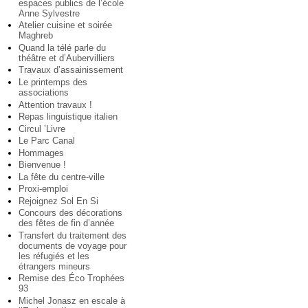
espaces publics de l’école
Anne Sylvestre
Atelier cuisine et soirée
Maghreb
Quand la télé parle du
théâtre et d’Aubervilliers
Travaux d’assainissement
Le printemps des
associations
Attention travaux !
Repas linguistique italien
Circul ’Livre
Le Parc Canal
Hommages
Bienvenue !
La fête du centre-ville
Proxi-emploi
Rejoignez Sol En Si
Concours des décorations
des fêtes de fin d’année
Transfert du traitement des
documents de voyage pour
les réfugiés et les
étrangers mineurs
Remise des Éco Trophées
93
Michel Jonasz en escale à