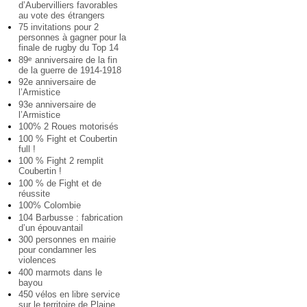
d’Aubervilliers favorables
au vote des étrangers
75 invitations pour 2
personnes à gagner pour la
finale de rugby du Top 14
89
anniversaire de la fin
e
de la guerre de 1914-1918
92e anniversaire de
l’Armistice
93e anniversaire de
l’Armistice
100% 2 Roues motorisés
100 % Fight et Coubertin
full !
100 % Fight 2 remplit
Coubertin !
100 % de Fight et de
réussite
100% Colombie
104 Barbusse : fabrication
d’un épouvantail
300 personnes en mairie
pour condamner les
violences
400 marmots dans le
bayou
450 vélos en libre service
sur le territoire de Plaine