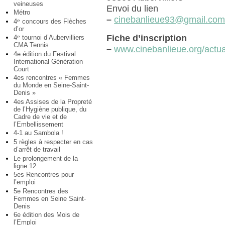
veineuses
Envoi du lien
Métro
–
cinebanlieue93@gmail.co
4
concours des Flèches
e
d’or
Fiche d’inscription
4
tournoi d’Aubervilliers
e
CMA Tennis
–
www.cinebanlieue.org/actuali
4e édition du Festival
International Génération
Court
4es rencontres « Femmes
du Monde en Seine-Saint-
Denis »
4es Assises de la Propreté
de l’Hygiène publique, du
Cadre de vie et de
l’Embellissement
4-1 au Sambola !
5 règles à respecter en cas
d’arrêt de travail
Le prolongement de la
ligne 12
5es Rencontres pour
l’emploi
5e Rencontres des
Femmes en Seine Saint-
Denis
6e édition des Mois de
l’Emploi