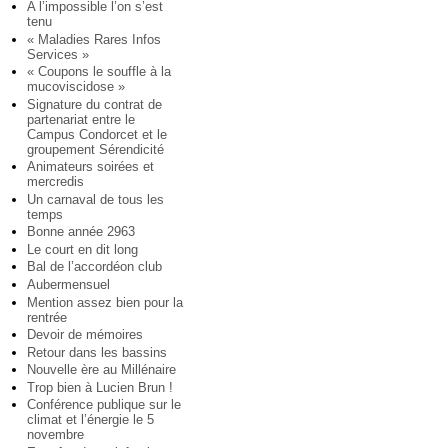
A l’impossible l’on s’est
tenu
« Maladies Rares Infos
Services »
« Coupons le souffle à la
mucoviscidose »
Signature du contrat de
partenariat entre le
Campus Condorcet et le
groupement Sérendicité
Animateurs soirées et
mercredis
Un carnaval de tous les
temps
Bonne année 2963
Le court en dit long
Bal de l’accordéon club
Aubermensuel
Mention assez bien pour la
rentrée
Devoir de mémoires
Retour dans les bassins
Nouvelle ère au Millénaire
Trop bien à Lucien Brun !
Conférence publique sur le
climat et l’énergie le 5
novembre