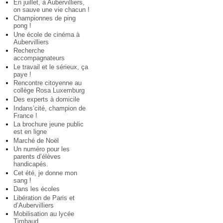
En juillet, à Aubervilliers,
on sauve une vie chacun !
Championnes de ping
pong !
Une école de cinéma à
Aubervilliers
Recherche
accompagnateurs
Le travail et le sérieux, ça
paye !
Rencontre citoyenne au
collège Rosa Luxemburg
Des experts à domicile
Indans’cité, champion de
France !
La brochure jeune public
est en ligne
Marché de Noël
Un numéro pour les
parents d’élèves
handicapés.
Cet été, je donne mon
sang !
Dans les écoles
Libération de Paris et
d’Aubervilliers
Mobilisation au lycée
Timbaud