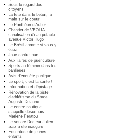
Sous le regard des
citoyens
La tête dans le béton, la
main sur le coeur
Le Panthéon d’Auber
Chantier de VEOLIA
canalisation d’eau potable
avenue Victor Hugo
Le Brésil comme si vous y
étiez
Joue contre joue
Auxiliaires de puériculture
Sports au féminin dans les
banlieues
Avis d’enquête publique
Le sport, c’est la santé !
Information et dépistage
Rénovation de la piste
d’athlétisme du Stade
Auguste Delaune
Le centre nautique
s’appelle désormais
Marlène Peratou
Le square Docteur Julien
Saiz a été inauguré
Educatrice de jeunes
enfants