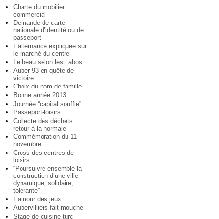
Charte du mobilier
commercial
Demande de carte
nationale d’identité ou de
passeport
L’alternance expliquée sur
le marché du centre
Le beau selon les Labos
Auber 93 en quête de
victoire
Choix du nom de famille
Bonne année 2013
Journée “capital souffle”
Passeport-loisirs
Collecte des déchets :
retour à la normale
Commémoration du 11
novembre
Cross des centres de
loisirs
“Poursuivre ensemble la
construction d’une ville
dynamique, solidaire,
tolérante”
L’amour des jeux
Aubervilliers fait mouche
Stage de cuisine turc