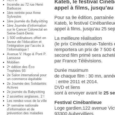
Kateb, le festival Ciné
Incendie au 72 rue Henri
appel à films, jusqu’a
Barbusse
1ère rentrée pour Anne
Sylvestre
Pour sa 9e édition, parrainé
1ère journée du Babysitting
Kateb, le festival Cinébanlie
1ère Journée d’information
appel à films, jusqu’au 25 s
sur le Cancer Colorectal en
Seine-Saint-Denis
La meilleure réalisation
1 500 ordinateurs offert en
faveur de l’éducation et
(le prix Cinébanlieue-Talents 
l’intégration par l’accès à
remportera un prix de 7 500 €
l’informatique !
Avenue V. Hugo & Pont P.
second film primé sera acheté
Larousse
par France Télévisions.
Mobilien
2
édition des Éco
e
Durée maximum
Trophées 93
2e Salon international pour
de chaque film : 30 mn, anné
un commerce équitable
: entre 2011 et 2014.
2e Journée des Solidarités
DVD et liens
Actives
2e journée du Babysitting
sont à envoyer avant le
25 s
2 assiettes anglaises, 2 !
Les rendez-vous de la ville
Festival Cinébanlieue
3
semaine nationale
e
Loge gardien,122 avenue Vic
d’information et de
prévention des maladies
93300 Aubervilliers