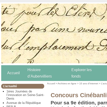
Histoire
Explorer les
Accueil
d’Aubervilliers
fonds
Accueil
>
Archives en ligne
>
10 ans d’Internet
>
L’act
L’actualité
1ères Journées de
Concours Cinébanl
l’innovation en Seine-Saint-
Denis
Pour sa 9e édition, par
Avenue de la République
RER B