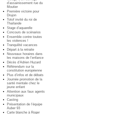
d’assainissement rue du
Moutier
Première victoire pour
Drujon
Totof invité du roi de
Thaïlande
Stage d’aquarelle
Concours de scénarios
Ensemble contre toutes
les violences !
Tranquilité vacances
Départ à la retraite
Nouveaux horaires dans
les maisons de l’enfance
Décès d’Adrien Huzard
Référendum sur la
constitution européenne
Plus d’infos et de débats
Journée promotion de la
santé mentale chez le
jeune enfant
Attention aux faux agents
municipaux
Casting
Présentation de l’équipe
Auber 93
Carte blanche à Roger