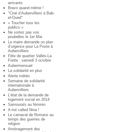
arrivants
Bravo quand même !
"Ciné d’Aubervilliers à Bab-
el-Oued"
« Toucher tous les
publics »
Ne sortez pas vos
poubelles le 1er Mai
Le maire demande un plan
d’urgence pour La Poste à
Aubervilliers
Fête de quartier Vallès-La
Frette : samedi 3 octobre
Aubermensuel
La solidarité en plus
Alerte météo
Semaine de solidarité
internationale à
Aubervilliers
L’état de la demande de
logement social en 2014
Samouraïs au féminin
A riot called Nina !
Le carnaval de Romans au
temps des guerres de
religion
Aménagement des