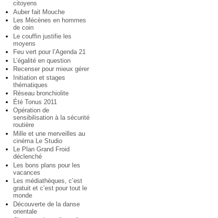
citoyens
Auber fait Mouche
Les Mécènes en hommes
de coin
Le couffin justifie les
moyens
Feu vert pour l’Agenda 21
L’égalité en question
Recenser pour mieux gérer
Initiation et stages
thématiques
Réseau bronchiolite
Été Tonus 2011
Opération de
sensibilisation à la sécurité
routière
Mille et une merveilles au
cinéma Le Studio
Le Plan Grand Froid
déclenché
Les bons plans pour les
vacances
Les médiathèques, c’est
gratuit et c’est pour tout le
monde
Découverte de la danse
orientale