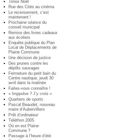
Tonus Noël
Rue des Cités au cinéma
Le recensement, c’est
maintenant !
Prochaine séance du
conseil municipal
Remise des livres cadeaux
aux écoliers
Enquête publique du Plan
Local de Déplacements de
Plaine Commune
Une décision de justice
Des prunes contre les
dépôts sauvages
Fermeture du petit bain du
Centre nautique, jeudi 30
avril dans la matinée
Faites-vous connaître !
« Imppulse ? J’y crois »
Quartiers de sports
Pascal Beaudet, nouveau
maire d’Aubervilliers
Prêt d’ordinateur
Téléthon 2005
Où en est Plaine
Commune ?
Passage à l’heure d’été