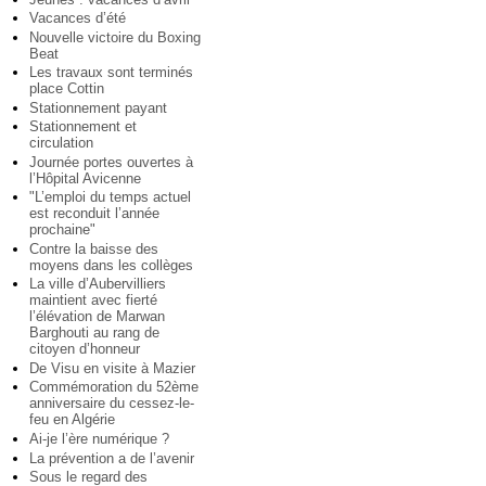
Vacances d’été
Nouvelle victoire du Boxing
Beat
Les travaux sont terminés
place Cottin
Stationnement payant
Stationnement et
circulation
Journée portes ouvertes à
l’Hôpital Avicenne
"L’emploi du temps actuel
est reconduit l’année
prochaine"
Contre la baisse des
moyens dans les collèges
La ville d’Aubervilliers
maintient avec fierté
l’élévation de Marwan
Barghouti au rang de
citoyen d’honneur
De Visu en visite à Mazier
Commémoration du 52ème
anniversaire du cessez-le-
feu en Algérie
Ai-je l’ère numérique ?
La prévention a de l’avenir
Sous le regard des