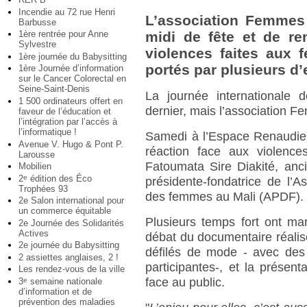
Incendie au 72 rue Henri
L’association Femmes 
Barbusse
1ère rentrée pour Anne
midi de fête et de ren
Sylvestre
violences faites aux 
1ère journée du Babysitting
portés par plusieurs d’e
1ère Journée d’information
sur le Cancer Colorectal en
Seine-Saint-Denis
La journée internationale 
1 500 ordinateurs offert en
dernier, mais l’association Fe
faveur de l’éducation et
l’intégration par l’accès à
l’informatique !
Samedi à l’Espace Renaudie,
Avenue V. Hugo & Pont P.
réaction face aux violenc
Larousse
Fatoumata Sire Diakité, anc
Mobilien
2
édition des Éco
e
présidente-fondatrice de l’A
Trophées 93
des femmes au Mali (APDF).
2e Salon international pour
un commerce équitable
Plusieurs temps fort ont ma
2e Journée des Solidarités
Actives
débat du documentaire réalisé 
2e journée du Babysitting
défilés de mode - avec des
2 assiettes anglaises, 2 !
participantes-, et la présent
Les rendez-vous de la ville
face au public.
3
semaine nationale
e
d’information et de
prévention des maladies