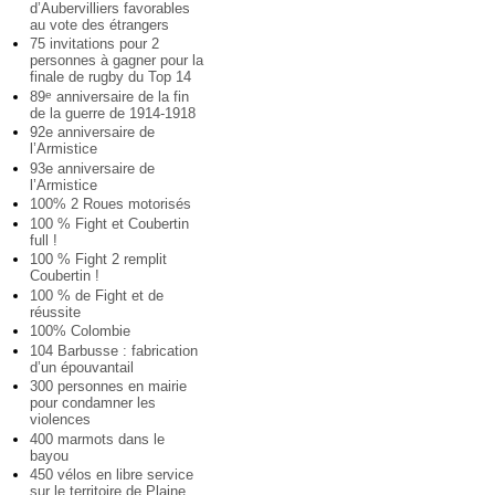
d’Aubervilliers favorables
au vote des étrangers
75 invitations pour 2
personnes à gagner pour la
finale de rugby du Top 14
89
anniversaire de la fin
e
de la guerre de 1914-1918
92e anniversaire de
l’Armistice
93e anniversaire de
l’Armistice
100% 2 Roues motorisés
100 % Fight et Coubertin
full !
100 % Fight 2 remplit
Coubertin !
100 % de Fight et de
réussite
100% Colombie
104 Barbusse : fabrication
d’un épouvantail
300 personnes en mairie
pour condamner les
violences
400 marmots dans le
bayou
450 vélos en libre service
sur le territoire de Plaine