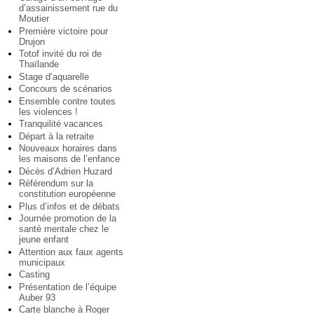
d’assainissement rue du
Moutier
Première victoire pour
Drujon
Totof invité du roi de
Thaïlande
Stage d’aquarelle
Concours de scénarios
Ensemble contre toutes
les violences !
Tranquilité vacances
Départ à la retraite
Nouveaux horaires dans
les maisons de l’enfance
Décès d’Adrien Huzard
Référendum sur la
constitution européenne
Plus d’infos et de débats
Journée promotion de la
santé mentale chez le
jeune enfant
Attention aux faux agents
municipaux
Casting
Présentation de l’équipe
Auber 93
Carte blanche à Roger