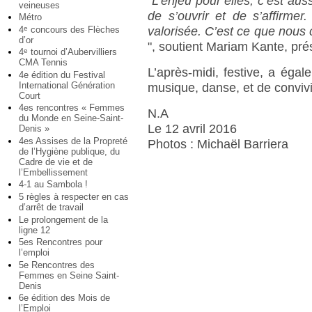
"
L’enjeu pour elles, c’est au
veineuses
de s’ouvrir et de s’affirme
Métro
4
concours des Flèches
e
valorisée. C’est ce que nous
d’or
", soutient Mariam Kante, prés
4
tournoi d’Aubervilliers
e
CMA Tennis
L’après-midi, festive, a ég
4e édition du Festival
International Génération
musique, danse, et de convivia
Court
4es rencontres « Femmes
N.A
du Monde en Seine-Saint-
Le 12 avril 2016
Denis »
4es Assises de la Propreté
Photos : Michaël Barriera
de l’Hygiène publique, du
Cadre de vie et de
l’Embellissement
4-1 au Sambola !
5 règles à respecter en cas
d’arrêt de travail
Le prolongement de la
ligne 12
5es Rencontres pour
l’emploi
5e Rencontres des
Femmes en Seine Saint-
Denis
6e édition des Mois de
l’Emploi