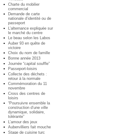
Charte du mobilier
commercial
Demande de carte
nationale d’identité ou de
passeport
L’alternance expliquée sur
le marché du centre
Le beau selon les Labos
Auber 93 en quête de
victoire
Choix du nom de famille
Bonne année 2013
Journée “capital souffle”
Passeport-loisirs
Collecte des déchets :
retour à la normale
Commémoration du 11
novembre
Cross des centres de
loisirs
“Poursuivre ensemble la
construction d’une ville
dynamique, solidaire,
tolérante”
L’amour des jeux
Aubervilliers fait mouche
Stage de cuisine turc