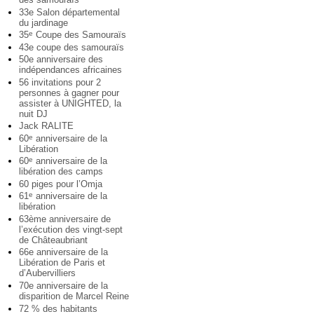
33e Salon départemental
du jardinage
35
Coupe des Samouraïs
e
43e coupe des samouraïs
50e anniversaire des
indépendances africaines
56 invitations pour 2
personnes à gagner pour
assister à UNIGHTED, la
nuit DJ
Jack RALITE
60
anniversaire de la
e
Libération
60
anniversaire de la
e
libération des camps
60 piges pour l’Omja
61
anniversaire de la
e
libération
63ème anniversaire de
l’exécution des vingt-sept
de Châteaubriant
66e anniversaire de la
Libération de Paris et
d’Aubervilliers
70e anniversaire de la
disparition de Marcel Reine
72 % des habitants