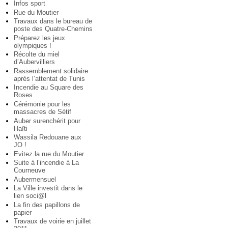
Infos sport
Rue du Moutier
Travaux dans le bureau de
poste des Quatre-Chemins
Préparez les jeux
olympiques !
Récolte du miel
d’Aubervilliers
Rassemblement solidaire
après l’attentat de Tunis
Incendie au Square des
Roses
Cérémonie pour les
massacres de Sétif
Auber surenchérit pour
Haïti
Wassila Redouane aux
JO !
Evitez la rue du Moutier
Suite à l’incendie à La
Courneuve
Aubermensuel
La Ville investit dans le
lien soci@l
La fin des papillons de
papier
Travaux de voirie en juillet