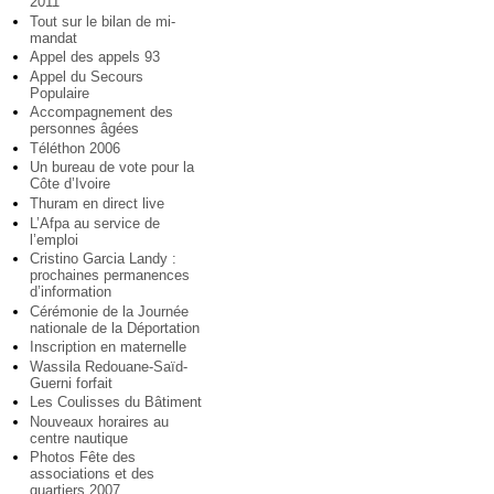
2011
Tout sur le bilan de mi-
mandat
Appel des appels 93
Appel du Secours
Populaire
Accompagnement des
personnes âgées
Téléthon 2006
Un bureau de vote pour la
Côte d’Ivoire
Thuram en direct live
L’Afpa au service de
l’emploi
Cristino Garcia Landy :
prochaines permanences
d’information
Cérémonie de la Journée
nationale de la Déportation
Inscription en maternelle
Wassila Redouane-Saïd-
Guerni forfait
Les Coulisses du Bâtiment
Nouveaux horaires au
centre nautique
Photos Fête des
associations et des
quartiers 2007