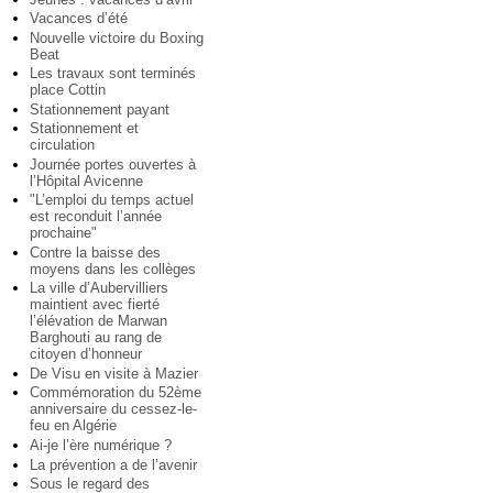
Vacances d’été
Nouvelle victoire du Boxing
Beat
Les travaux sont terminés
place Cottin
Stationnement payant
Stationnement et
circulation
Journée portes ouvertes à
l’Hôpital Avicenne
"L’emploi du temps actuel
est reconduit l’année
prochaine"
Contre la baisse des
moyens dans les collèges
La ville d’Aubervilliers
maintient avec fierté
l’élévation de Marwan
Barghouti au rang de
citoyen d’honneur
De Visu en visite à Mazier
Commémoration du 52ème
anniversaire du cessez-le-
feu en Algérie
Ai-je l’ère numérique ?
La prévention a de l’avenir
Sous le regard des