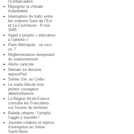
l’Embarcadère
Rejoignez la chorale
Auberbabel
Interruption du trafic entre
les stations Gare de l’Est
et La Courneuve - 8 mai
1945
Appel à projets « éducation
à l’altérité »
Paris Métropole : où va-t-
on ?
Réglementation temporaire
du stationnement
Alerte canicule
Demain se dessine
aujourd’hui
Soirée chic au Corbu
Le maire félicite trois
jeunes courageux
albertivillariens
La Région Ile-de-France
consulte les Franciliens
sur l’avenir du territoire
Balade urbaine : l’emploi,
l’agglo y travaille !
Journée création et reprise
d’entreprise en Seine-
Saint-Denis