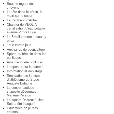
Sous le regard des
citoyens
La tête dans le béton, la
main sur le coeur
Le Panthéon d’Auber
Chantier de VEOLIA
canalisation d’eau potable
avenue Victor Hugo
Le Brésil comme si vous y
étiez
Joue contre joue
Auxiliaires de puériculture
Sports au féminin dans les
banlieues
Avis d’enquête publique
Le sport, c’est la santé !
Information et dépistage
Rénovation de la piste
d’athlétisme du Stade
Auguste Delaune
Le centre nautique
s’appelle désormais
Marlène Peratou
Le square Docteur Julien
Saiz a été inauguré
Educatrice de jeunes
enfants