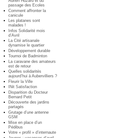
Adrien Huzard et du
passage des Ecoles
Comment affronter la
canicule
Les platanes sont
malades !
Infos Solidarité mois
d’Avril
La Cité artisanale
dynamise le quartier
Développement durable
Tournoi de Badminton
La caravane des amateurs
est de retour
Quelles solidarités
aujourd’hui à Aubervilliers ?
Fleurir la Ville
INit Satisfaction
Disparition du Docteur
Bernard Petit
Découverte des jardins
partagés
Grutage d’une antenne
GSM
Mise en place d’un
Pédibus
Votre « profil » d’internaute
Jeunes : vacances d’avril