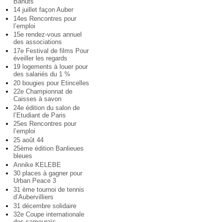
Bahuts
14 juillet façon Auber
14es Rencontres pour
l’emploi
15e rendez-vous annuel
des associations
17e Festival de films Pour
éveiller les regards
19 logements à louer pour
des salariés du 1 %
20 bougies pour Etincelles
22e Championnat de
Caisses à savon
24e édition du salon de
l’Etudiant de Paris
25es Rencontres pour
l’emploi
25 août 44
25ème édition Banlieues
bleues
Annike KELEBE
30 places à gagner pour
Urban Peace 3
31 ème tournoi de tennis
d’Aubervilliers
31 décembre solidaire
32e Coupe internationale
des samouraïs