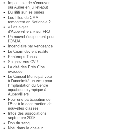
Impossible de s’ennuyer
sur Auber en juillet-août
Du rififi sur les ondes
Les filles du CMA
remontent en Nationale 2
« Les aigles
d’Aubervilliers » sur FR3
Un nouvel équipement pour
l’OMJA
Incendiaire par vengeance
Le Cnam devient réalité
Printemps Tonus
Soignez vos CV !
La cité des Prés Clos
évacuée
Le Conseil Municipal vote
à l’unanimité un vœu pour
l’implantation du Centre
aquatique olympique à
Aubervilliers
Pour une participation de
l’Etat à la construction de
nouvelles classes
Infos des associations
septembre 2005
Don du sang
Noël dans la chaleur