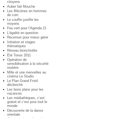
citoyens
Auber fait Mouche
Les Mécènes en hommes
de coin
Le couffin justifie les
moyens
Feu vert pour l’Agenda 21
L’égalité en question
Recenser pour mieux gérer
Initiation et stages
thématiques
Réseau bronchiolite
Été Tonus 2011
Opération de
sensibilisation à la sécurité
routière
Mille et une merveilles au
cinéma Le Studio
Le Plan Grand Froid
déclenché
Les bons plans pour les
vacances
Les médiathèques, c’est
gratuit et c’est pour tout le
monde
Découverte de la danse
orientale