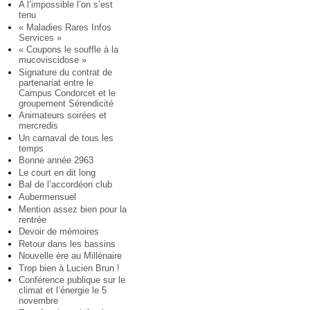
A l’impossible l’on s’est
tenu
« Maladies Rares Infos
Services »
« Coupons le souffle à la
mucoviscidose »
Signature du contrat de
partenariat entre le
Campus Condorcet et le
groupement Sérendicité
Animateurs soirées et
mercredis
Un carnaval de tous les
temps
Bonne année 2963
Le court en dit long
Bal de l’accordéon club
Aubermensuel
Mention assez bien pour la
rentrée
Devoir de mémoires
Retour dans les bassins
Nouvelle ère au Millénaire
Trop bien à Lucien Brun !
Conférence publique sur le
climat et l’énergie le 5
novembre