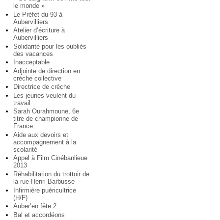
le monde »
Le Préfet du 93 à
Aubervilliers
Atelier d’écriture à
Aubervilliers
Solidarité pour les oubliés
des vacances
Inacceptable
Adjointe de direction en
crèche collective
Directrice de crèche
Les jeunes veulent du
travail
Sarah Ourahmoune, 6e
titre de championne de
France
Aide aux devoirs et
accompagnement à la
scolarité
Appel à Film Cinébanlieue
2013
Réhabilitation du trottoir de
la rue Henri Barbusse
Infirmière puéricultrice
(H/F)
Auber’en fête 2
Bal et accordéons