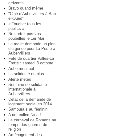
arrivants
Bravo quand même !
"Ciné d’Aubervilliers à Bab-
el-Oued"
« Toucher tous les
publics »
Ne sortez pas vos
poubelles le 1er Mai
Le maire demande un plan
d’urgence pour La Poste à
Aubervilliers
Fête de quartier Vallès-La
Frette : samedi 3 octobre
Aubermensuel
La solidarité en plus
Alerte météo
Semaine de solidarité
internationale à
Aubervilliers
L’état de la demande de
logement social en 2014
Samouraïs au féminin
A riot called Nina !
Le carnaval de Romans au
temps des guerres de
religion
Aménagement des