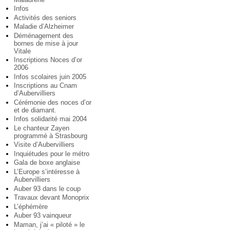
Infos
Activités des seniors
Maladie d’Alzheimer
Déménagement des
bornes de mise à jour
Vitale
Inscriptions Noces d’or
2006
Infos scolaires juin 2005
Inscriptions au Cnam
d’Aubervilliers
Cérémonie des noces d’or
et de diamant.
Infos solidarité mai 2004
Le chanteur Zayen
programmé à Strasbourg
Visite d’Aubervilliers
Inquiétudes pour le métro
Gala de boxe anglaise
L’Europe s’intéresse à
Aubervilliers
Auber 93 dans le coup
Travaux devant Monoprix
L’éphémère
Auber 93 vainqueur
Maman, j’ai « piloté » le