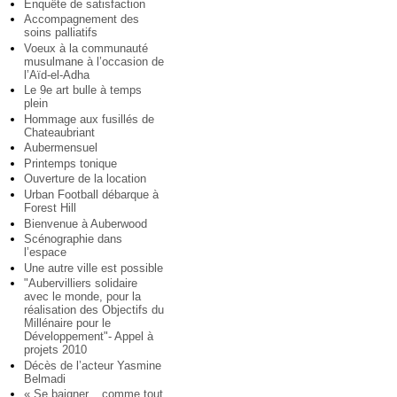
Enquête de satisfaction
Accompagnement des
soins palliatifs
Voeux à la communauté
musulmane à l’occasion de
l’Aïd-el-Adha
Le 9e art bulle à temps
plein
Hommage aux fusillés de
Chateaubriant
Aubermensuel
Printemps tonique
Ouverture de la location
Urban Football débarque à
Forest Hill
Bienvenue à Auberwood
Scénographie dans
l’espace
Une autre ville est possible
"Aubervilliers solidaire
avec le monde, pour la
réalisation des Objectifs du
Millénaire pour le
Développement"- Appel à
projets 2010
Décès de l’acteur Yasmine
Belmadi
« Se baigner... comme tout