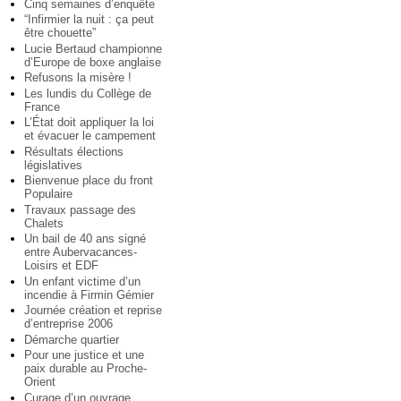
Cinq semaines d’enquête
“Infirmier la nuit : ça peut
être chouette”
Lucie Bertaud championne
d’Europe de boxe anglaise
Refusons la misère !
Les lundis du Collège de
France
L’État doit appliquer la loi
et évacuer le campement
Résultats élections
législatives
Bienvenue place du front
Populaire
Travaux passage des
Chalets
Un bail de 40 ans signé
entre Aubervacances-
Loisirs et EDF
Un enfant victime d’un
incendie à Firmin Gémier
Journée création et reprise
d’entreprise 2006
Démarche quartier
Pour une justice et une
paix durable au Proche-
Orient
Curage d’un ouvrage