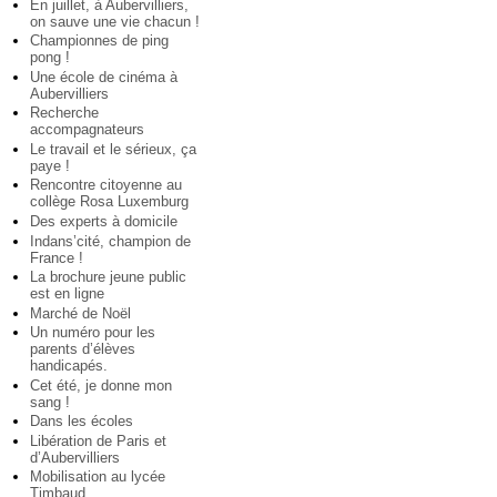
En juillet, à Aubervilliers,
on sauve une vie chacun !
Championnes de ping
pong !
Une école de cinéma à
Aubervilliers
Recherche
accompagnateurs
Le travail et le sérieux, ça
paye !
Rencontre citoyenne au
collège Rosa Luxemburg
Des experts à domicile
Indans’cité, champion de
France !
La brochure jeune public
est en ligne
Marché de Noël
Un numéro pour les
parents d’élèves
handicapés.
Cet été, je donne mon
sang !
Dans les écoles
Libération de Paris et
d’Aubervilliers
Mobilisation au lycée
Timbaud