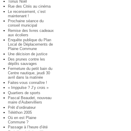
Tonus Noël
Rue des Cités au cinéma
Le recensement, c’est
maintenant !
Prochaine séance du
conseil municipal
Remise des livres cadeaux
aux écoliers
Enquête publique du Plan
Local de Déplacements de
Plaine Commune
Une décision de justice
Des prunes contre les
dépôts sauvages
Fermeture du petit bain du
Centre nautique, jeudi 30
avril dans la matinée
Faites-vous connaître !
« Imppulse ? J’y crois »
Quartiers de sports
Pascal Beaudet, nouveau
maire d’Aubervilliers
Prêt d’ordinateur
Téléthon 2005
Où en est Plaine
Commune ?
Passage à l’heure d’été