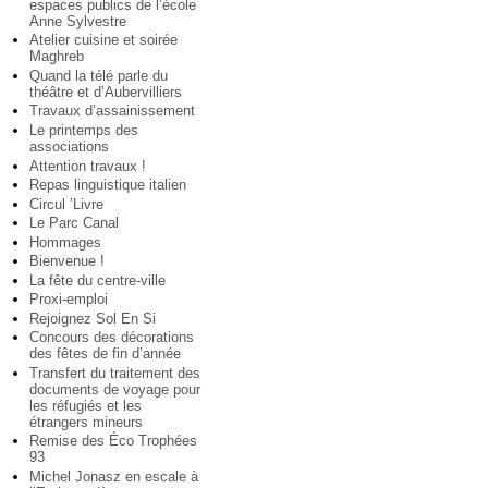
espaces publics de l’école
Anne Sylvestre
Atelier cuisine et soirée
Maghreb
Quand la télé parle du
théâtre et d’Aubervilliers
Travaux d’assainissement
Le printemps des
associations
Attention travaux !
Repas linguistique italien
Circul ’Livre
Le Parc Canal
Hommages
Bienvenue !
La fête du centre-ville
Proxi-emploi
Rejoignez Sol En Si
Concours des décorations
des fêtes de fin d’année
Transfert du traitement des
documents de voyage pour
les réfugiés et les
étrangers mineurs
Remise des Éco Trophées
93
Michel Jonasz en escale à