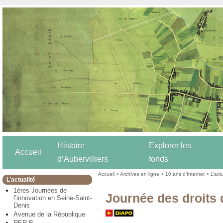
Histoire
Explorer les
Accueil
d’Aubervilliers
fonds
Accueil
>
Archives en ligne
>
10 ans d’Internet
>
L’act
L’actualité
1ères Journées de
Journée des droits 
l’innovation en Seine-Saint-
Denis
Avenue de la République
RER B