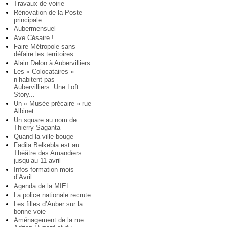
Travaux de voirie
Rénovation de la Poste
principale
Aubermensuel
Ave Césaire !
Faire Métropole sans
défaire les territoires
Alain Delon à Aubervilliers
Les « Colocataires »
n’habitent pas
Aubervilliers. Une Loft
Story...
Un « Musée précaire » rue
Albinet
Un square au nom de
Thierry Saganta
Quand la ville bouge
Fadila Belkebla est au
Théâtre des Amandiers
jusqu’au 11 avril
Infos formation mois
d’Avril
Agenda de la MIEL
La police nationale recrute
Les filles d’Auber sur la
bonne voie
Aménagement de la rue