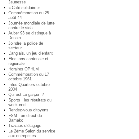
Jeunesse
« Café solidaire »
Commémoration du 25
août 44
Journée mondiale de lutte
contre le sida
Auber 93 se distingue à
Denain
Joindre la police de
secteur
L’anglais, un jeu d’enfant
Elections cantonale et
régionale
Horaires OPHLM
Commémoration du 17
octobre 1961
Infos Quartiers octobre
2004
Qui est ce garçon ?
Sports : les résultats du
week-end
Rendez-vous citoyens
FSM : en direct de
Bamako
Travaux d’élagage
Le 2ème Salon du service
aux entreprises