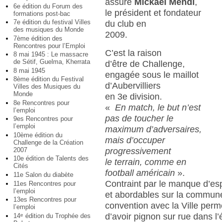
assure
Mickaël Mehdi
,
6e édition du Forum des
le président et fondateur
formations post-bac
7e édition du festival Villes
du club en
des musiques du Monde
2009.
7ème édition des
Rencontres pour l’Emploi
C’est la raison
8 mai 1945 : Le massacre
de Sétif, Guelma, Kherrata
d’être de Challenge,
8 mai 1945
engagée sous le maillot
8ème édition du Festival
d’Aubervilliers
Villes des Musiques du
Monde
en 3e division.
8e Rencontres pour
«
En match, le but n’est
l’emploi
pas de toucher le
9es Rencontres pour
l’emploi
maximum d’adversaires,
10ème édition du
mais d’occuper
Challenge de la Création
progressivement
2007
10e édition de Talents des
le terrain, comme en
Cités
football américain
».
11e Salon du diabète
Contraint par le manque d’es
11es Rencontres pour
l’emploi
et abordables sur la commun
13es Rencontres pour
convention avec la Ville perm
l’emploi
d’avoir pignon sur rue dans l’
14
édition du Trophée des
e