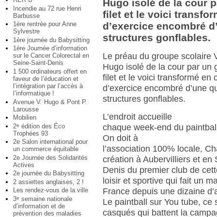
Hugo isolé de la cour 
Incendie au 72 rue Henri
filet et le voici trans
Barbusse
1ère rentrée pour Anne
d’exercice encombré d
Sylvestre
structures gonflables.
1ère journée du Babysitting
1ère Journée d’information
Le préau du groupe scolaire V
sur le Cancer Colorectal en
Seine-Saint-Denis
Hugo isolé de la cour par un 
1 500 ordinateurs offert en
filet et le voici transformé e
faveur de l’éducation et
l’intégration par l’accès à
d’exercice encombré d’une q
l’informatique !
structures gonflables.
Avenue V. Hugo & Pont P.
Larousse
L’endroit accueille
Mobilien
2
édition des Éco
e
chaque week-end du paintball
Trophées 93
On doit à
2e Salon international pour
l’association 100% locale, Ch
un commerce équitable
2e Journée des Solidarités
création à Aubervilliers et en
Actives
Denis du premier club de cett
2e journée du Babysitting
loisir et sportive qui fait un 
2 assiettes anglaises, 2 !
Les rendez-vous de la ville
France depuis une dizaine d’
3
semaine nationale
e
Le paintball sur You tube, ce 
d’information et de
casqués qui battent la camp
prévention des maladies