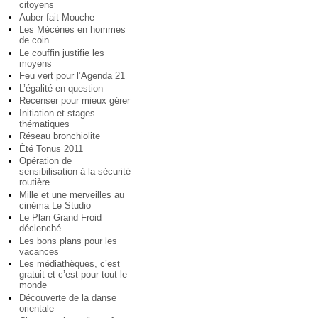
citoyens
Auber fait Mouche
Les Mécènes en hommes
de coin
Le couffin justifie les
moyens
Feu vert pour l’Agenda 21
L’égalité en question
Recenser pour mieux gérer
Initiation et stages
thématiques
Réseau bronchiolite
Été Tonus 2011
Opération de
sensibilisation à la sécurité
routière
Mille et une merveilles au
cinéma Le Studio
Le Plan Grand Froid
déclenché
Les bons plans pour les
vacances
Les médiathèques, c’est
gratuit et c’est pour tout le
monde
Découverte de la danse
orientale