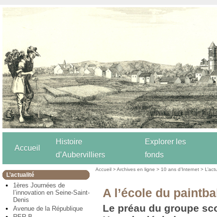
Histoire
Explorer les
Accueil
d’Aubervilliers
fonds
Accueil
>
Archives en ligne
>
10 ans d’Internet
>
L’act
L’actualité
1ères Journées de
A l’école du paintba
l’innovation en Seine-Saint-
Denis
Le préau du groupe sco
Avenue de la République
RER B