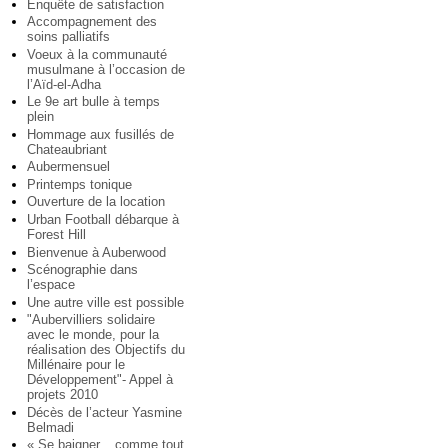
Enquête de satisfaction
Accompagnement des
soins palliatifs
Voeux à la communauté
musulmane à l’occasion de
l’Aïd-el-Adha
Le 9e art bulle à temps
plein
Hommage aux fusillés de
Chateaubriant
Aubermensuel
Printemps tonique
Ouverture de la location
Urban Football débarque à
Forest Hill
Bienvenue à Auberwood
Scénographie dans
l’espace
Une autre ville est possible
"Aubervilliers solidaire
avec le monde, pour la
réalisation des Objectifs du
Millénaire pour le
Développement"- Appel à
projets 2010
Décès de l’acteur Yasmine
Belmadi
« Se baigner... comme tout