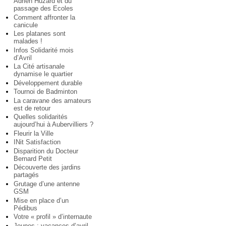
Adrien Huzard et du
passage des Ecoles
Comment affronter la
canicule
Les platanes sont
malades !
Infos Solidarité mois
d’Avril
La Cité artisanale
dynamise le quartier
Développement durable
Tournoi de Badminton
La caravane des amateurs
est de retour
Quelles solidarités
aujourd’hui à Aubervilliers ?
Fleurir la Ville
INit Satisfaction
Disparition du Docteur
Bernard Petit
Découverte des jardins
partagés
Grutage d’une antenne
GSM
Mise en place d’un
Pédibus
Votre « profil » d’internaute
Jeunes : vacances d’avril