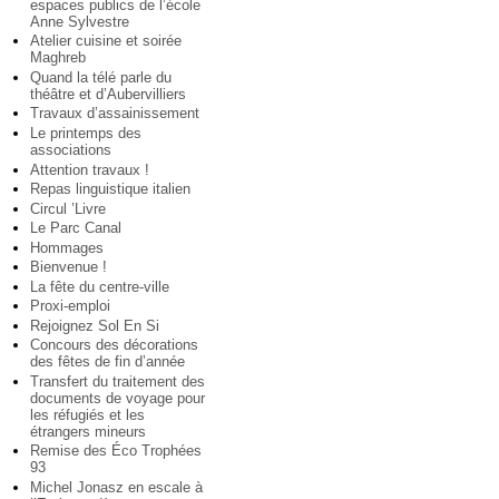
espaces publics de l’école
Anne Sylvestre
Atelier cuisine et soirée
Maghreb
Quand la télé parle du
théâtre et d’Aubervilliers
Travaux d’assainissement
Le printemps des
associations
Attention travaux !
Repas linguistique italien
Circul ’Livre
Le Parc Canal
Hommages
Bienvenue !
La fête du centre-ville
Proxi-emploi
Rejoignez Sol En Si
Concours des décorations
des fêtes de fin d’année
Transfert du traitement des
documents de voyage pour
les réfugiés et les
étrangers mineurs
Remise des Éco Trophées
93
Michel Jonasz en escale à