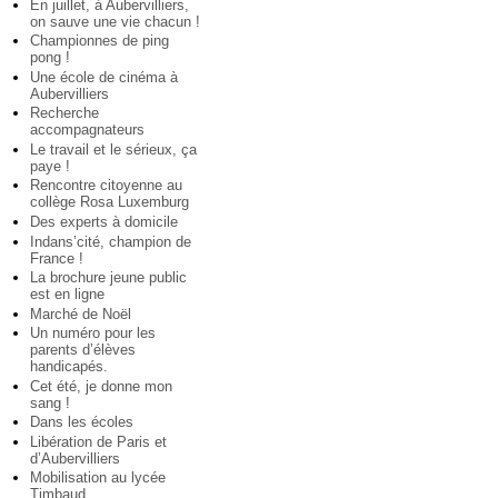
En juillet, à Aubervilliers,
on sauve une vie chacun !
Championnes de ping
pong !
Une école de cinéma à
Aubervilliers
Recherche
accompagnateurs
Le travail et le sérieux, ça
paye !
Rencontre citoyenne au
collège Rosa Luxemburg
Des experts à domicile
Indans’cité, champion de
France !
La brochure jeune public
est en ligne
Marché de Noël
Un numéro pour les
parents d’élèves
handicapés.
Cet été, je donne mon
sang !
Dans les écoles
Libération de Paris et
d’Aubervilliers
Mobilisation au lycée
Timbaud