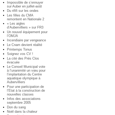
Impossible de s’ennuyer
sur Auber en juillet-août
Du rififi sur les ondes
Les filles du CMA
remontent en Nationale 2
« Les aigles
d’Aubervilliers » sur FR3
Un nouvel équipement pour
l’OMJA
Incendiaire par vengeance
Le Cnam devient réalité
Printemps Tonus
Soignez vos CV !
La cité des Prés Clos
évacuée
Le Conseil Municipal vote
à l’unanimité un vœu pour
l’implantation du Centre
aquatique olympique à
Aubervilliers
Pour une participation de
l’Etat à la construction de
nouvelles classes
Infos des associations
septembre 2005
Don du sang
Noël dans la chaleur