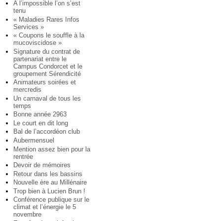
A l’impossible l’on s’est
tenu
« Maladies Rares Infos
Services »
« Coupons le souffle à la
mucoviscidose »
Signature du contrat de
partenariat entre le
Campus Condorcet et le
groupement Sérendicité
Animateurs soirées et
mercredis
Un carnaval de tous les
temps
Bonne année 2963
Le court en dit long
Bal de l’accordéon club
Aubermensuel
Mention assez bien pour la
rentrée
Devoir de mémoires
Retour dans les bassins
Nouvelle ère au Millénaire
Trop bien à Lucien Brun !
Conférence publique sur le
climat et l’énergie le 5
novembre