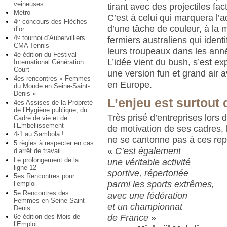
veineuses
tirant avec des projectiles fac
Métro
C’est à celui qui marquera l’a
4
concours des Flèches
e
d’une tâche de couleur, à la 
d’or
4
tournoi d’Aubervilliers
e
fermiers australiens qui identif
CMA Tennis
leurs troupeaux dans les ann
4e édition du Festival
L’idée vient du bush, s’est 
International Génération
Court
une version fun et grand air 
4es rencontres « Femmes
en Europe.
du Monde en Seine-Saint-
Denis »
L’enjeu est surtout 
4es Assises de la Propreté
de l’Hygiène publique, du
Très prisé d’entreprises lors 
Cadre de vie et de
l’Embellissement
de motivation de ses cadres, l
4-1 au Sambola !
ne se cantonne pas à ces rep
5 règles à respecter en cas
«
C’est également
d’arrêt de travail
Le prolongement de la
une véritable activité
ligne 12
sportive, répertoriée
5es Rencontres pour
parmi les sports extrêmes,
l’emploi
5e Rencontres des
avec une fédération
Femmes en Seine Saint-
et un championnat
Denis
de France
»
6e édition des Mois de
l’Emploi