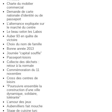
Charte du mobilier
commercial
Demande de carte
nationale d’identité ou de
passeport
L’alternance expliquée sur
le marché du centre
Le beau selon les Labos
Auber 93 en quête de
victoire
Choix du nom de famille
Bonne année 2013
Journée “capital souffle”
Passeport-loisirs
Collecte des déchets :
retour à la normale
Commémoration du 11
novembre
Cross des centres de
loisirs
“Poursuivre ensemble la
construction d’une ville
dynamique, solidaire,
tolérante”
L’amour des jeux
Aubervilliers fait mouche
Stage de cuisine turc