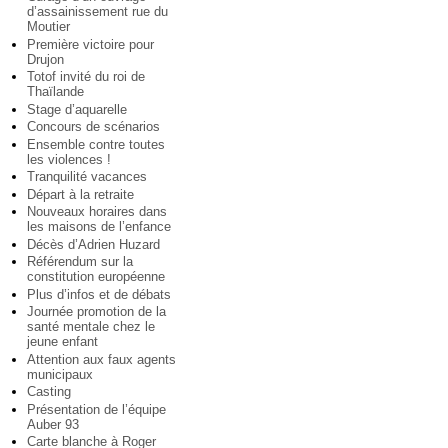
d’assainissement rue du
Moutier
Première victoire pour
Drujon
Totof invité du roi de
Thaïlande
Stage d’aquarelle
Concours de scénarios
Ensemble contre toutes
les violences !
Tranquilité vacances
Départ à la retraite
Nouveaux horaires dans
les maisons de l’enfance
Décès d’Adrien Huzard
Référendum sur la
constitution européenne
Plus d’infos et de débats
Journée promotion de la
santé mentale chez le
jeune enfant
Attention aux faux agents
municipaux
Casting
Présentation de l’équipe
Auber 93
Carte blanche à Roger