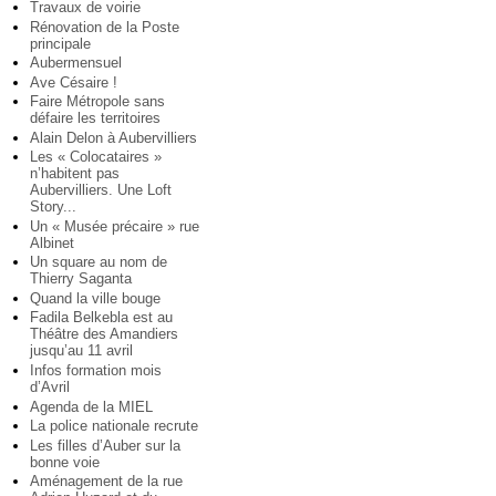
Travaux de voirie
Rénovation de la Poste
principale
Aubermensuel
Ave Césaire !
Faire Métropole sans
défaire les territoires
Alain Delon à Aubervilliers
Les « Colocataires »
n’habitent pas
Aubervilliers. Une Loft
Story...
Un « Musée précaire » rue
Albinet
Un square au nom de
Thierry Saganta
Quand la ville bouge
Fadila Belkebla est au
Théâtre des Amandiers
jusqu’au 11 avril
Infos formation mois
d’Avril
Agenda de la MIEL
La police nationale recrute
Les filles d’Auber sur la
bonne voie
Aménagement de la rue