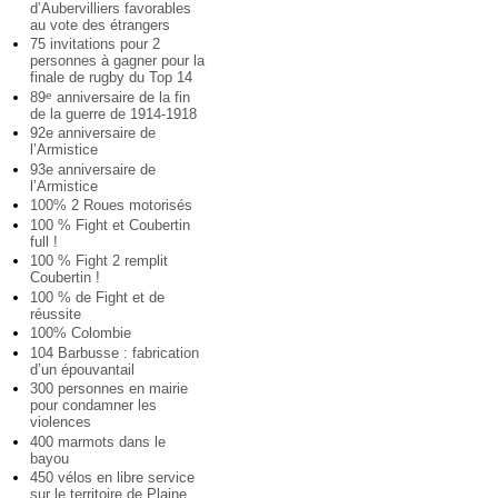
d’Aubervilliers favorables
au vote des étrangers
75 invitations pour 2
personnes à gagner pour la
finale de rugby du Top 14
89
anniversaire de la fin
e
de la guerre de 1914-1918
92e anniversaire de
l’Armistice
93e anniversaire de
l’Armistice
100% 2 Roues motorisés
100 % Fight et Coubertin
full !
100 % Fight 2 remplit
Coubertin !
100 % de Fight et de
réussite
100% Colombie
104 Barbusse : fabrication
d’un épouvantail
300 personnes en mairie
pour condamner les
violences
400 marmots dans le
bayou
450 vélos en libre service
sur le territoire de Plaine