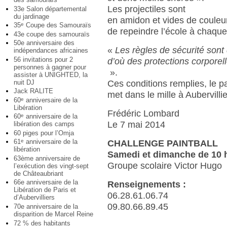
Les projectiles sont
33e Salon départemental
du jardinage
en amidon et vides de couleu
35
Coupe des Samouraïs
e
de repeindre l’école à chaque
43e coupe des samouraïs
50e anniversaire des
«
Les règles de sécurité sont
indépendances africaines
56 invitations pour 2
d’où des protections corporell
personnes à gagner pour
».
assister à UNIGHTED, la
nuit DJ
Ces conditions remplies, le pa
Jack RALITE
met dans le mille à Aubervillie
60
anniversaire de la
e
Libération
Frédéric Lombard
60
anniversaire de la
e
Le 7 mai 2014
libération des camps
60 piges pour l’Omja
61
anniversaire de la
e
CHALLENGE PAINTBALL
libération
Samedi et dimanche de 10 h
63ème anniversaire de
Groupe scolaire Victor Hugo
l’exécution des vingt-sept
de Châteaubriant
66e anniversaire de la
Renseignements :
Libération de Paris et
06.28.61.06.74
d’Aubervilliers
09.80.66.89.45
70e anniversaire de la
disparition de Marcel Reine
72 % des habitants