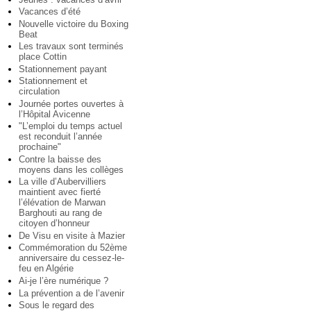
Vacances d’été
Nouvelle victoire du Boxing
Beat
Les travaux sont terminés
place Cottin
Stationnement payant
Stationnement et
circulation
Journée portes ouvertes à
l’Hôpital Avicenne
"L’emploi du temps actuel
est reconduit l’année
prochaine"
Contre la baisse des
moyens dans les collèges
La ville d’Aubervilliers
maintient avec fierté
l’élévation de Marwan
Barghouti au rang de
citoyen d’honneur
De Visu en visite à Mazier
Commémoration du 52ème
anniversaire du cessez-le-
feu en Algérie
Ai-je l’ère numérique ?
La prévention a de l’avenir
Sous le regard des