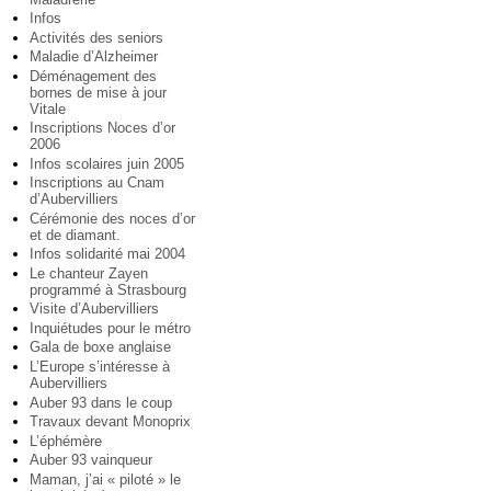
Infos
Activités des seniors
Maladie d’Alzheimer
Déménagement des
bornes de mise à jour
Vitale
Inscriptions Noces d’or
2006
Infos scolaires juin 2005
Inscriptions au Cnam
d’Aubervilliers
Cérémonie des noces d’or
et de diamant.
Infos solidarité mai 2004
Le chanteur Zayen
programmé à Strasbourg
Visite d’Aubervilliers
Inquiétudes pour le métro
Gala de boxe anglaise
L’Europe s’intéresse à
Aubervilliers
Auber 93 dans le coup
Travaux devant Monoprix
L’éphémère
Auber 93 vainqueur
Maman, j’ai « piloté » le