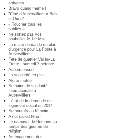
arrivants
Bravo quand même !
"Ciné d’Aubervilliers à Bab-
el-Oued"
« Toucher tous les
publics »
Ne sortez pas vos
poubelles le 1er Mai
Le maire demande un plan
d’urgence pour La Poste à
Aubervilliers
Fête de quartier Vallès-La
Frette : samedi 3 octobre
Aubermensuel
La solidarité en plus
Alerte météo
Semaine de solidarité
internationale à
Aubervilliers
L’état de la demande de
logement social en 2014
Samouraïs au féminin
A riot called Nina !
Le carnaval de Romans au
temps des guerres de
religion
Aménagement des