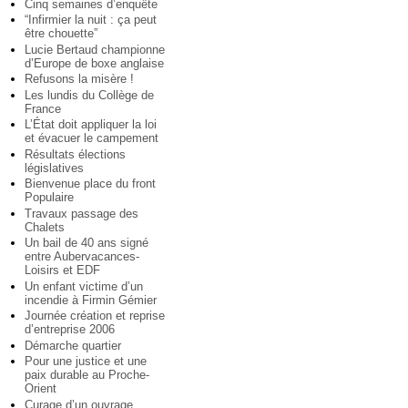
Cinq semaines d’enquête
“Infirmier la nuit : ça peut
être chouette”
Lucie Bertaud championne
d’Europe de boxe anglaise
Refusons la misère !
Les lundis du Collège de
France
L’État doit appliquer la loi
et évacuer le campement
Résultats élections
législatives
Bienvenue place du front
Populaire
Travaux passage des
Chalets
Un bail de 40 ans signé
entre Aubervacances-
Loisirs et EDF
Un enfant victime d’un
incendie à Firmin Gémier
Journée création et reprise
d’entreprise 2006
Démarche quartier
Pour une justice et une
paix durable au Proche-
Orient
Curage d’un ouvrage