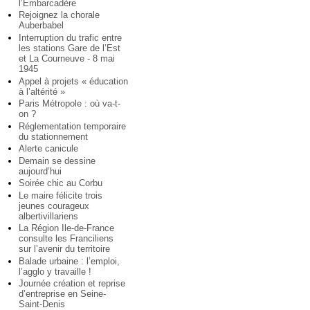
l’Embarcadère
Rejoignez la chorale
Auberbabel
Interruption du trafic entre
les stations Gare de l’Est
et La Courneuve - 8 mai
1945
Appel à projets « éducation
à l’altérité »
Paris Métropole : où va-t-
on ?
Réglementation temporaire
du stationnement
Alerte canicule
Demain se dessine
aujourd’hui
Soirée chic au Corbu
Le maire félicite trois
jeunes courageux
albertivillariens
La Région Ile-de-France
consulte les Franciliens
sur l’avenir du territoire
Balade urbaine : l’emploi,
l’agglo y travaille !
Journée création et reprise
d’entreprise en Seine-
Saint-Denis