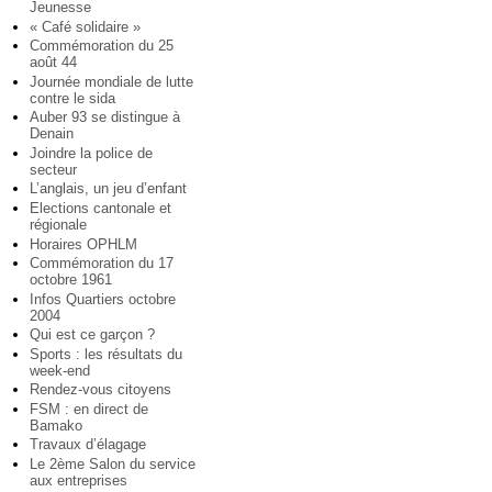
Jeunesse
« Café solidaire »
Commémoration du 25
août 44
Journée mondiale de lutte
contre le sida
Auber 93 se distingue à
Denain
Joindre la police de
secteur
L’anglais, un jeu d’enfant
Elections cantonale et
régionale
Horaires OPHLM
Commémoration du 17
octobre 1961
Infos Quartiers octobre
2004
Qui est ce garçon ?
Sports : les résultats du
week-end
Rendez-vous citoyens
FSM : en direct de
Bamako
Travaux d’élagage
Le 2ème Salon du service
aux entreprises