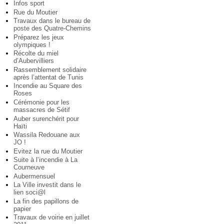
Infos sport
Rue du Moutier
Travaux dans le bureau de
poste des Quatre-Chemins
Préparez les jeux
olympiques !
Récolte du miel
d’Aubervilliers
Rassemblement solidaire
après l’attentat de Tunis
Incendie au Square des
Roses
Cérémonie pour les
massacres de Sétif
Auber surenchérit pour
Haïti
Wassila Redouane aux
JO !
Evitez la rue du Moutier
Suite à l’incendie à La
Courneuve
Aubermensuel
La Ville investit dans le
lien soci@l
La fin des papillons de
papier
Travaux de voirie en juillet