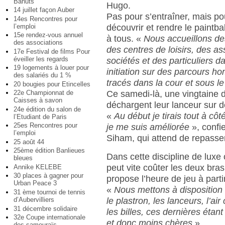
Bahuts
Hugo.
14 juillet façon Auber
Pas pour s’entraîner, mais pou
14es Rencontres pour
l’emploi
découvrir et rendre le paintba
15e rendez-vous annuel
à tous. «
Nous accueillons de
des associations
des centres de loisirs, des as
17e Festival de films Pour
éveiller les regards
sociétés et des particuliers 
19 logements à louer pour
initiation sur des parcours h
des salariés du 1 %
tracés dans la cour et sous l
20 bougies pour Etincelles
Ce samedi-là, une vingtaine 
22e Championnat de
Caisses à savon
déchargent leur lanceur sur d
24e édition du salon de
«
Au début je tirais tout à côt
l’Etudiant de Paris
25es Rencontres pour
je me suis améliorée
», confi
l’emploi
Siham, qui attend de repasse
25 août 44
25ème édition Banlieues
Dans cette discipline de luxe 
bleues
peut vite coûter les deux bra
Annike KELEBE
30 places à gagner pour
propose l’heure de jeu à parti
Urban Peace 3
«
Nous mettons à disposition
31 ème tournoi de tennis
le plastron, les lanceurs, l’ai
d’Aubervilliers
31 décembre solidaire
les billes, ces dernières étant
32e Coupe internationale
et donc moins chères
».
des samouraïs