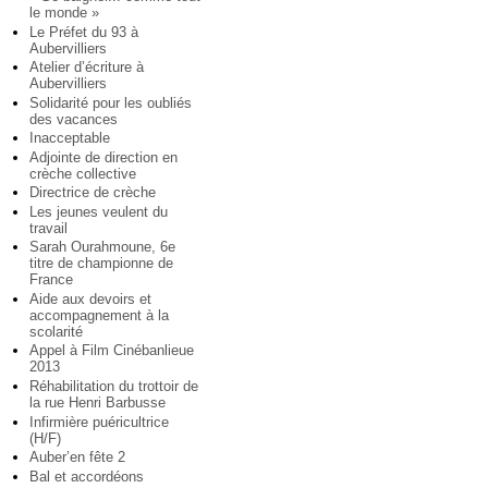
le monde »
Le Préfet du 93 à
Aubervilliers
Atelier d’écriture à
Aubervilliers
Solidarité pour les oubliés
des vacances
Inacceptable
Adjointe de direction en
crèche collective
Directrice de crèche
Les jeunes veulent du
travail
Sarah Ourahmoune, 6e
titre de championne de
France
Aide aux devoirs et
accompagnement à la
scolarité
Appel à Film Cinébanlieue
2013
Réhabilitation du trottoir de
la rue Henri Barbusse
Infirmière puéricultrice
(H/F)
Auber’en fête 2
Bal et accordéons