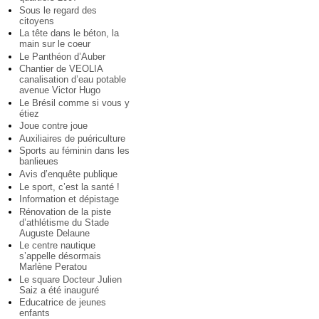
Sous le regard des
citoyens
La tête dans le béton, la
main sur le coeur
Le Panthéon d’Auber
Chantier de VEOLIA
canalisation d’eau potable
avenue Victor Hugo
Le Brésil comme si vous y
étiez
Joue contre joue
Auxiliaires de puériculture
Sports au féminin dans les
banlieues
Avis d’enquête publique
Le sport, c’est la santé !
Information et dépistage
Rénovation de la piste
d’athlétisme du Stade
Auguste Delaune
Le centre nautique
s’appelle désormais
Marlène Peratou
Le square Docteur Julien
Saiz a été inauguré
Educatrice de jeunes
enfants