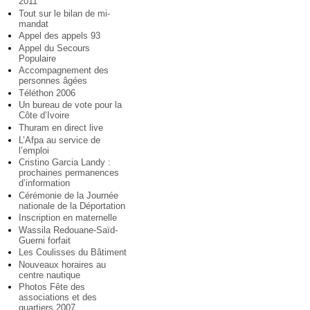
2011
Tout sur le bilan de mi-
mandat
Appel des appels 93
Appel du Secours
Populaire
Accompagnement des
personnes âgées
Téléthon 2006
Un bureau de vote pour la
Côte d’Ivoire
Thuram en direct live
L’Afpa au service de
l’emploi
Cristino Garcia Landy :
prochaines permanences
d’information
Cérémonie de la Journée
nationale de la Déportation
Inscription en maternelle
Wassila Redouane-Saïd-
Guerni forfait
Les Coulisses du Bâtiment
Nouveaux horaires au
centre nautique
Photos Fête des
associations et des
quartiers 2007