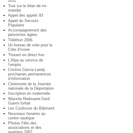
2011
Tout sur le bilan de mi-
mandat
Appel des appels 93
Appel du Secours
Populaire
Accompagnement des
personnes âgées
Téléthon 2006
Un bureau de vote pour la
Côte d’Ivoire
Thuram en direct live
L’Afpa au service de
l’emploi
Cristino Garcia Landy :
prochaines permanences
d’information
Cérémonie de la Journée
nationale de la Déportation
Inscription en maternelle
Wassila Redouane-Saïd-
Guerni forfait
Les Coulisses du Bâtiment
Nouveaux horaires au
centre nautique
Photos Fête des
associations et des
quartiers 2007