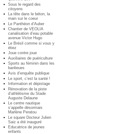
Sous le regard des
citoyens
La tête dans le béton, la
main sur le coeur
Le Panthéon d’Auber
Chantier de VEOLIA
canalisation d’eau potable
avenue Victor Hugo
Le Brésil comme si vous y
étiez
Joue contre joue
Auxiliaires de puériculture
Sports au féminin dans les
banlieues
Avis d’enquête publique
Le sport, c’est la santé !
Information et dépistage
Rénovation de la piste
d’athlétisme du Stade
Auguste Delaune
Le centre nautique
s’appelle désormais
Marlène Peratou
Le square Docteur Julien
Saiz a été inauguré
Educatrice de jeunes
enfants