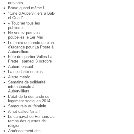
arrivants
Bravo quand même !
"Ciné d’Aubervilliers à Bab-
el-Oued"
« Toucher tous les
publics »
Ne sortez pas vos
poubelles le 1er Mai
Le maire demande un plan
d’urgence pour La Poste à
Aubervilliers
Fête de quartier Vallès-La
Frette : samedi 3 octobre
Aubermensuel
La solidarité en plus
Alerte météo
Semaine de solidarité
internationale à
Aubervilliers
L’état de la demande de
logement social en 2014
Samouraïs au féminin
A riot called Nina !
Le carnaval de Romans au
temps des guerres de
religion
Aménagement des