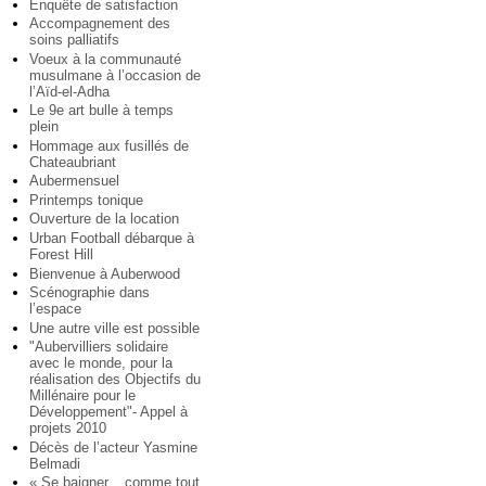
Enquête de satisfaction
Accompagnement des
soins palliatifs
Voeux à la communauté
musulmane à l’occasion de
l’Aïd-el-Adha
Le 9e art bulle à temps
plein
Hommage aux fusillés de
Chateaubriant
Aubermensuel
Printemps tonique
Ouverture de la location
Urban Football débarque à
Forest Hill
Bienvenue à Auberwood
Scénographie dans
l’espace
Une autre ville est possible
"Aubervilliers solidaire
avec le monde, pour la
réalisation des Objectifs du
Millénaire pour le
Développement"- Appel à
projets 2010
Décès de l’acteur Yasmine
Belmadi
« Se baigner... comme tout