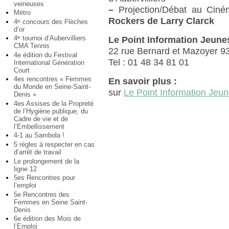
veineuses
–
Projection/Débat au Ciné
Métro
Rockers de Larry Clarck
4
concours des Flèches
e
d’or
4
tournoi d’Aubervilliers
e
Le Point Information Jeune
CMA Tennis
22 rue Bernard et Mazoyer 93
4e édition du Festival
Tel : 01 48 34 81 01
International Génération
Court
4es rencontres « Femmes
En savoir plus :
du Monde en Seine-Saint-
sur
Le Point Information Jeu
Denis »
4es Assises de la Propreté
de l’Hygiène publique, du
Cadre de vie et de
l’Embellissement
4-1 au Sambola !
5 règles à respecter en cas
d’arrêt de travail
Le prolongement de la
ligne 12
5es Rencontres pour
l’emploi
5e Rencontres des
Femmes en Seine Saint-
Denis
6e édition des Mois de
l’Emploi