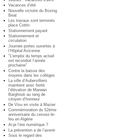
Vacances d’été
Nouvelle victoire du Boxing
Beat
Les travaux sont terminés
place Cottin
Stationnement payant
Stationnement et
circulation
Journée portes ouvertes à
l’Hôpital Avicenne
"L’emploi du temps actuel
est reconduit l’année
prochaine"
Contre la baisse des
moyens dans les collèges
La ville d’Aubervilliers
maintient avec fierté
l’élévation de Marwan
Barghouti au rang de
citoyen d’honneur
De Visu en visite à Mazier
Commémoration du 52ème
anniversaire du cessez-le-
feu en Algérie
Ai-je l’ère numérique ?
La prévention a de l’avenir
Sous le regard des