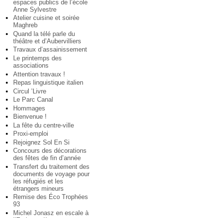
espaces publics de l’école
Anne Sylvestre
Atelier cuisine et soirée
Maghreb
Quand la télé parle du
théâtre et d’Aubervilliers
Travaux d’assainissement
Le printemps des
associations
Attention travaux !
Repas linguistique italien
Circul ’Livre
Le Parc Canal
Hommages
Bienvenue !
La fête du centre-ville
Proxi-emploi
Rejoignez Sol En Si
Concours des décorations
des fêtes de fin d’année
Transfert du traitement des
documents de voyage pour
les réfugiés et les
étrangers mineurs
Remise des Éco Trophées
93
Michel Jonasz en escale à