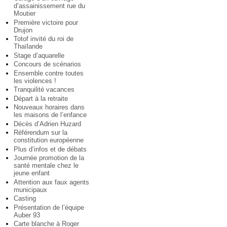
d’assainissement rue du
Moutier
Première victoire pour
Drujon
Totof invité du roi de
Thaïlande
Stage d’aquarelle
Concours de scénarios
Ensemble contre toutes
les violences !
Tranquilité vacances
Départ à la retraite
Nouveaux horaires dans
les maisons de l’enfance
Décès d’Adrien Huzard
Référendum sur la
constitution européenne
Plus d’infos et de débats
Journée promotion de la
santé mentale chez le
jeune enfant
Attention aux faux agents
municipaux
Casting
Présentation de l’équipe
Auber 93
Carte blanche à Roger