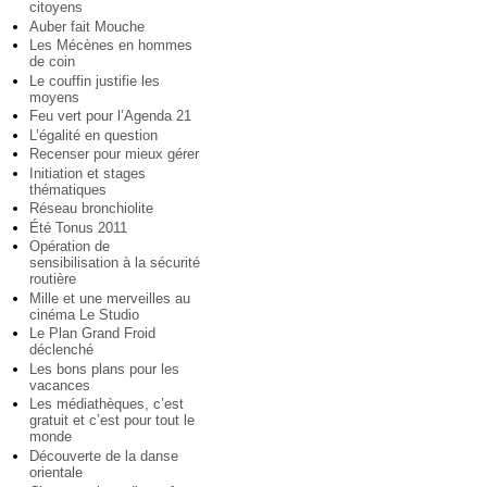
citoyens
Auber fait Mouche
Les Mécènes en hommes
de coin
Le couffin justifie les
moyens
Feu vert pour l’Agenda 21
L’égalité en question
Recenser pour mieux gérer
Initiation et stages
thématiques
Réseau bronchiolite
Été Tonus 2011
Opération de
sensibilisation à la sécurité
routière
Mille et une merveilles au
cinéma Le Studio
Le Plan Grand Froid
déclenché
Les bons plans pour les
vacances
Les médiathèques, c’est
gratuit et c’est pour tout le
monde
Découverte de la danse
orientale