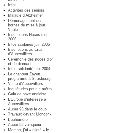
Infos
Activités des seniors
Maladie d’Alzheimer
Déménagement des
bornes de mise à jour
Vitale
Inscriptions Noces d’or
2006
Infos scolaires juin 2005
Inscriptions au Cnam
d’Aubervilliers
Cérémonie des noces d’or
et de diamant.
Infos solidarité mai 2004
Le chanteur Zayen
programmé à Strasbourg
Visite d’Aubervilliers
Inquiétudes pour le métro
Gala de boxe anglaise
L’Europe s’intéresse à
Aubervilliers
Auber 93 dans le coup
Travaux devant Monoprix
L’éphémère
Auber 93 vainqueur
Maman, j’ai « piloté » le