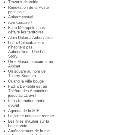
Travaux de voirie
Rénovation de la Poste
principale
Aubermensuel
Ave Césaire !
Faire Métropole sans
défaire les territoires
Alain Delon à Aubervilliers
Les « Colocataires »
n’habitent pas
Aubervilliers. Une Loft
Story...
Un « Musée précaire » rue
Albinet
Un square au nom de
Thierry Saganta
Quand la ville bouge
Fadila Belkebla est au
Théâtre des Amandiers
jusqu’au 11 avril
Infos formation mois
d’Avril
Agenda de la MIEL
La police nationale recrute
Les filles d’Auber sur la
bonne voie
Aménagement de la rue