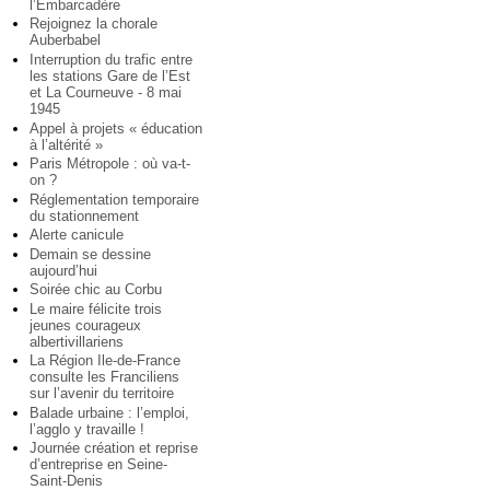
l’Embarcadère
Rejoignez la chorale
Auberbabel
Interruption du trafic entre
les stations Gare de l’Est
et La Courneuve - 8 mai
1945
Appel à projets « éducation
à l’altérité »
Paris Métropole : où va-t-
on ?
Réglementation temporaire
du stationnement
Alerte canicule
Demain se dessine
aujourd’hui
Soirée chic au Corbu
Le maire félicite trois
jeunes courageux
albertivillariens
La Région Ile-de-France
consulte les Franciliens
sur l’avenir du territoire
Balade urbaine : l’emploi,
l’agglo y travaille !
Journée création et reprise
d’entreprise en Seine-
Saint-Denis