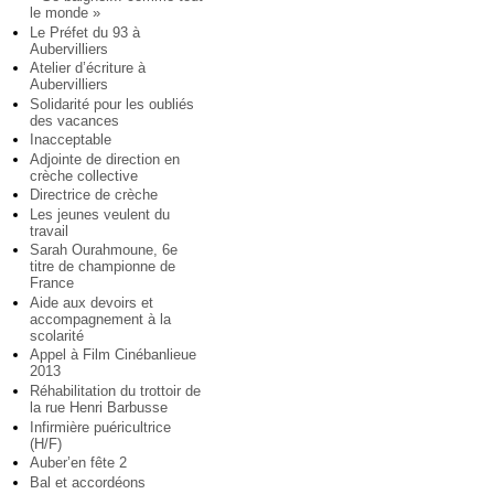
le monde »
Le Préfet du 93 à
Aubervilliers
Atelier d’écriture à
Aubervilliers
Solidarité pour les oubliés
des vacances
Inacceptable
Adjointe de direction en
crèche collective
Directrice de crèche
Les jeunes veulent du
travail
Sarah Ourahmoune, 6e
titre de championne de
France
Aide aux devoirs et
accompagnement à la
scolarité
Appel à Film Cinébanlieue
2013
Réhabilitation du trottoir de
la rue Henri Barbusse
Infirmière puéricultrice
(H/F)
Auber’en fête 2
Bal et accordéons