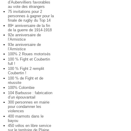
d’Aubervilliers favorables
au vote des étrangers
75 invitations pour 2
personnes à gagner pour la
finale de rugby du Top 14
89
anniversaire de la fin
e
de la guerre de 1914-1918
92e anniversaire de
l’Armistice
93e anniversaire de
l’Armistice
100% 2 Roues motorisés
100 % Fight et Coubertin
full !
100 % Fight 2 remplit
Coubertin !
100 % de Fight et de
réussite
100% Colombie
104 Barbusse : fabrication
d’un épouvantail
300 personnes en mairie
pour condamner les
violences
400 marmots dans le
bayou
450 vélos en libre service
sur le territoire de Plaine