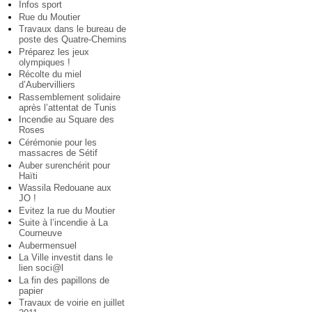
Infos sport
Rue du Moutier
Travaux dans le bureau de
poste des Quatre-Chemins
Préparez les jeux
olympiques !
Récolte du miel
d’Aubervilliers
Rassemblement solidaire
après l’attentat de Tunis
Incendie au Square des
Roses
Cérémonie pour les
massacres de Sétif
Auber surenchérit pour
Haïti
Wassila Redouane aux
JO !
Evitez la rue du Moutier
Suite à l’incendie à La
Courneuve
Aubermensuel
La Ville investit dans le
lien soci@l
La fin des papillons de
papier
Travaux de voirie en juillet