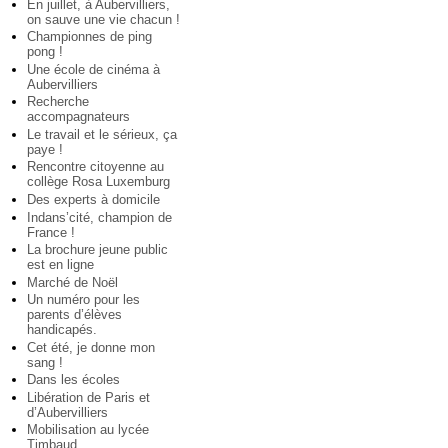
En juillet, à Aubervilliers,
on sauve une vie chacun !
Championnes de ping
pong !
Une école de cinéma à
Aubervilliers
Recherche
accompagnateurs
Le travail et le sérieux, ça
paye !
Rencontre citoyenne au
collège Rosa Luxemburg
Des experts à domicile
Indans’cité, champion de
France !
La brochure jeune public
est en ligne
Marché de Noël
Un numéro pour les
parents d’élèves
handicapés.
Cet été, je donne mon
sang !
Dans les écoles
Libération de Paris et
d’Aubervilliers
Mobilisation au lycée
Timbaud