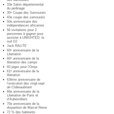
33e Salon départemental
du jardinage
35
Coupe des Samouraïs
e
43e coupe des samouraïs
50e anniversaire des
indépendances africaines
56 invitations pour 2
personnes à gagner pour
assister à UNIGHTED, la
nuit DJ
Jack RALITE
60
anniversaire de la
e
Libération
60
anniversaire de la
e
libération des camps
60 piges pour l’Omja
61
anniversaire de la
e
libération
63ème anniversaire de
l’exécution des vingt-sept
de Châteaubriant
66e anniversaire de la
Libération de Paris et
d’Aubervilliers
70e anniversaire de la
disparition de Marcel Reine
72 % des habitants