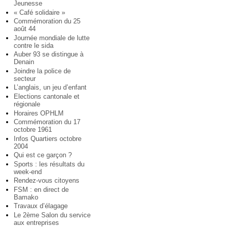
Jeunesse
« Café solidaire »
Commémoration du 25
août 44
Journée mondiale de lutte
contre le sida
Auber 93 se distingue à
Denain
Joindre la police de
secteur
L’anglais, un jeu d’enfant
Elections cantonale et
régionale
Horaires OPHLM
Commémoration du 17
octobre 1961
Infos Quartiers octobre
2004
Qui est ce garçon ?
Sports : les résultats du
week-end
Rendez-vous citoyens
FSM : en direct de
Bamako
Travaux d’élagage
Le 2ème Salon du service
aux entreprises