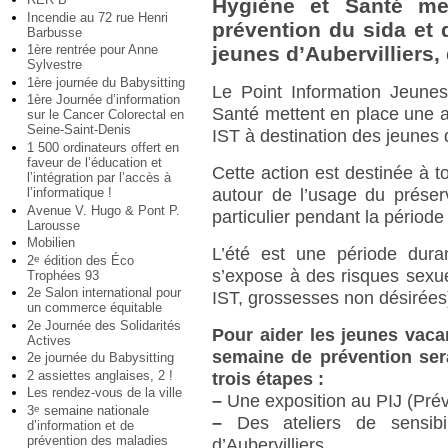
Hygiène et Santé me
Incendie au 72 rue Henri
prévention du sida et 
Barbusse
1ère rentrée pour Anne
jeunes d’Aubervilliers,
Sylvestre
1ère journée du Babysitting
Le Point Information Jeune
1ère Journée d’information
Santé mettent en place une a
sur le Cancer Colorectal en
Seine-Saint-Denis
IST à destination des jeunes d
1 500 ordinateurs offert en
faveur de l’éducation et
Cette action est destinée à t
l’intégration par l’accès à
l’informatique !
autour de l’usage du préserv
Avenue V. Hugo & Pont P.
particulier pendant la période 
Larousse
Mobilien
L’été est une période duran
2
édition des Éco
e
s’expose à des risques sexue
Trophées 93
2e Salon international pour
IST, grossesses non désirées
un commerce équitable
2e Journée des Solidarités
Pour aider les jeunes vaca
Actives
semaine de prévention ser
2e journée du Babysitting
2 assiettes anglaises, 2 !
trois étapes :
Les rendez-vous de la ville
–
Une exposition au PIJ (Prév
3
semaine nationale
e
–
Des ateliers de sensibi
d’information et de
prévention des maladies
d’Aubervilliers