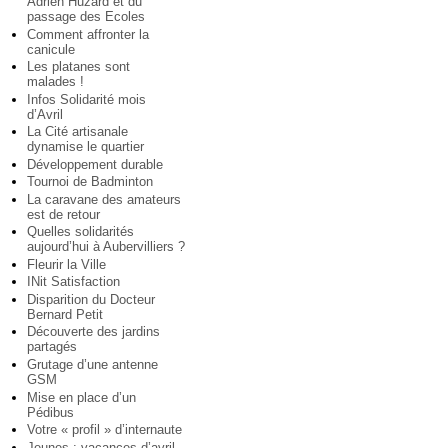
Adrien Huzard et du
passage des Ecoles
Comment affronter la
canicule
Les platanes sont
malades !
Infos Solidarité mois
d’Avril
La Cité artisanale
dynamise le quartier
Développement durable
Tournoi de Badminton
La caravane des amateurs
est de retour
Quelles solidarités
aujourd’hui à Aubervilliers ?
Fleurir la Ville
INit Satisfaction
Disparition du Docteur
Bernard Petit
Découverte des jardins
partagés
Grutage d’une antenne
GSM
Mise en place d’un
Pédibus
Votre « profil » d’internaute
Jeunes : vacances d’avril