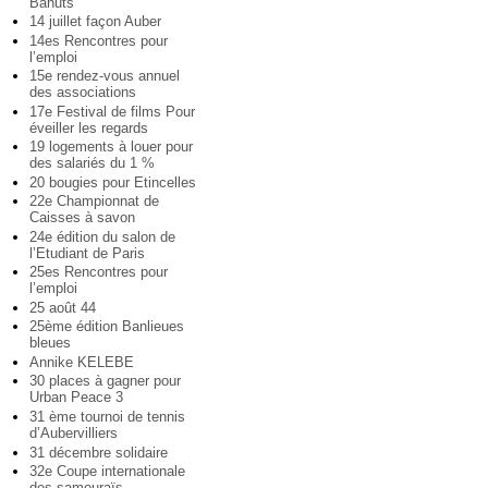
Bahuts
14 juillet façon Auber
14es Rencontres pour
l’emploi
15e rendez-vous annuel
des associations
17e Festival de films Pour
éveiller les regards
19 logements à louer pour
des salariés du 1 %
20 bougies pour Etincelles
22e Championnat de
Caisses à savon
24e édition du salon de
l’Etudiant de Paris
25es Rencontres pour
l’emploi
25 août 44
25ème édition Banlieues
bleues
Annike KELEBE
30 places à gagner pour
Urban Peace 3
31 ème tournoi de tennis
d’Aubervilliers
31 décembre solidaire
32e Coupe internationale
des samouraïs