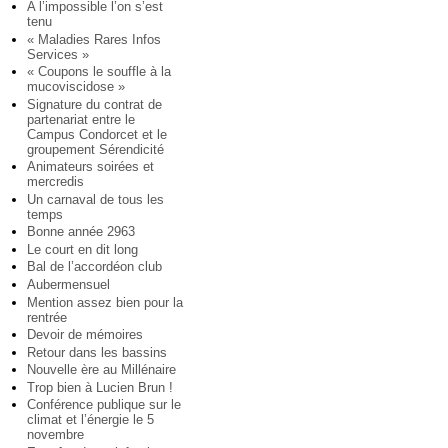
A l’impossible l’on s’est
tenu
« Maladies Rares Infos
Services »
« Coupons le souffle à la
mucoviscidose »
Signature du contrat de
partenariat entre le
Campus Condorcet et le
groupement Sérendicité
Animateurs soirées et
mercredis
Un carnaval de tous les
temps
Bonne année 2963
Le court en dit long
Bal de l’accordéon club
Aubermensuel
Mention assez bien pour la
rentrée
Devoir de mémoires
Retour dans les bassins
Nouvelle ère au Millénaire
Trop bien à Lucien Brun !
Conférence publique sur le
climat et l’énergie le 5
novembre