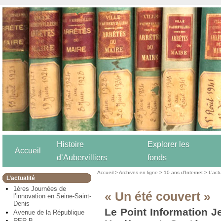
Histoire
Explorer les
Accueil
d’Aubervilliers
fonds
Accueil
>
Archives en ligne
>
10 ans d’Internet
>
L’act
L’actualité
1ères Journées de
« Un été couvert »
l’innovation en Seine-Saint-
Denis
Le Point Information 
Avenue de la République
RER B