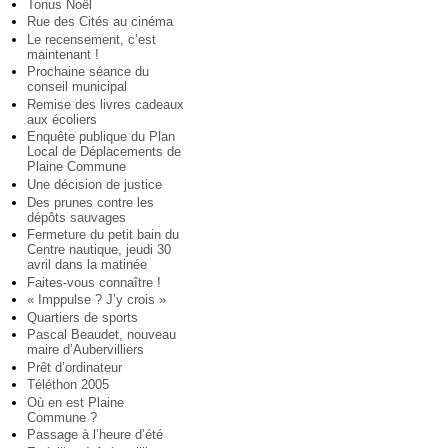
Tonus Noël
Rue des Cités au cinéma
Le recensement, c’est
maintenant !
Prochaine séance du
conseil municipal
Remise des livres cadeaux
aux écoliers
Enquête publique du Plan
Local de Déplacements de
Plaine Commune
Une décision de justice
Des prunes contre les
dépôts sauvages
Fermeture du petit bain du
Centre nautique, jeudi 30
avril dans la matinée
Faites-vous connaître !
« Imppulse ? J’y crois »
Quartiers de sports
Pascal Beaudet, nouveau
maire d’Aubervilliers
Prêt d’ordinateur
Téléthon 2005
Où en est Plaine
Commune ?
Passage à l’heure d’été