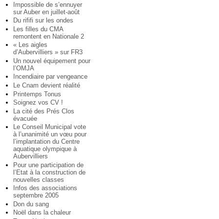
Impossible de s’ennuyer
sur Auber en juillet-août
Du rififi sur les ondes
Les filles du CMA
remontent en Nationale 2
« Les aigles
d’Aubervilliers » sur FR3
Un nouvel équipement pour
l’OMJA
Incendiaire par vengeance
Le Cnam devient réalité
Printemps Tonus
Soignez vos CV !
La cité des Prés Clos
évacuée
Le Conseil Municipal vote
à l’unanimité un vœu pour
l’implantation du Centre
aquatique olympique à
Aubervilliers
Pour une participation de
l’Etat à la construction de
nouvelles classes
Infos des associations
septembre 2005
Don du sang
Noël dans la chaleur