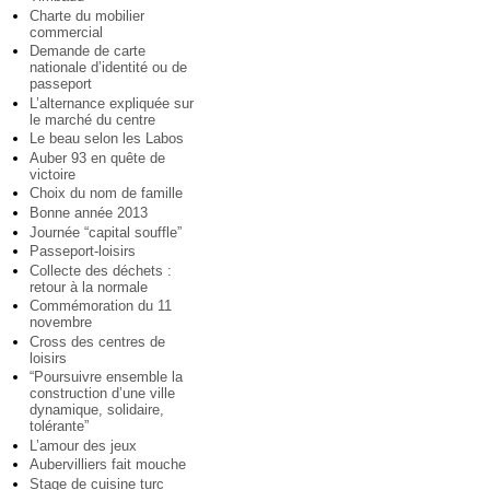
Charte du mobilier
commercial
Demande de carte
nationale d’identité ou de
passeport
L’alternance expliquée sur
le marché du centre
Le beau selon les Labos
Auber 93 en quête de
victoire
Choix du nom de famille
Bonne année 2013
Journée “capital souffle”
Passeport-loisirs
Collecte des déchets :
retour à la normale
Commémoration du 11
novembre
Cross des centres de
loisirs
“Poursuivre ensemble la
construction d’une ville
dynamique, solidaire,
tolérante”
L’amour des jeux
Aubervilliers fait mouche
Stage de cuisine turc