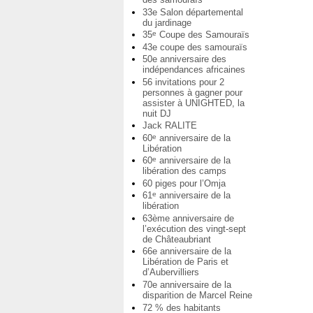
33e Salon départemental
du jardinage
35
Coupe des Samouraïs
e
43e coupe des samouraïs
50e anniversaire des
indépendances africaines
56 invitations pour 2
personnes à gagner pour
assister à UNIGHTED, la
nuit DJ
Jack RALITE
60
anniversaire de la
e
Libération
60
anniversaire de la
e
libération des camps
60 piges pour l’Omja
61
anniversaire de la
e
libération
63ème anniversaire de
l’exécution des vingt-sept
de Châteaubriant
66e anniversaire de la
Libération de Paris et
d’Aubervilliers
70e anniversaire de la
disparition de Marcel Reine
72 % des habitants