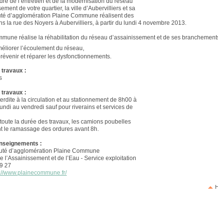
dre de l’entretien et de la modernisation du réseau
ement de votre quartier, la ville d’Aubervilliers et sa
é d’agglomération Plaine Commune réalisent des
ns la rue des Noyers à Aubervilliers, à partir du lundi 4 novembre 2013.
mune réalise la réhabilitation du réseau d’assainissement et de ses branchements 
éliorer l’écoulement du réseau,
révenir et réparer les dysfonctionnements.
 travaux :
s
 travaux :
erdite à la circulation et au stationnement de 8h00 à
undi au vendredi sauf pour riverains et services de
oute la durée des travaux, les camions poubelles
nt le ramassage des ordures avant 8h.
enseignements :
é d’agglomération Plaine Commune
e l’Assainissement et de l’Eau - Service exploitation
9 27
p://www.plainecommune.fr/
H