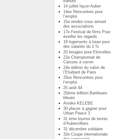
Bahuts
14 juillet façon Auber
14es Rencontres pour
l’emploi
15e rendez-vous annuel
des associations
17e Festival de films Pour
éveiller les regards
19 logements à louer pour
des salariés du 1 %
20 bougies pour Etincelles
22e Championnat de
Caisses à savon
24e édition du salon de
l’Etudiant de Paris
25es Rencontres pour
l’emploi
25 août 44
25ème édition Banlieues
bleues
Annike KELEBE
30 places à gagner pour
Urban Peace 3
31 ème tournoi de tennis
d’Aubervilliers
31 décembre solidaire
32e Coupe internationale
des samouraïs