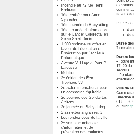
Dans le ca
Incendie au 72 rue Henri
d’assainiss
Barbusse
communaut
travaux da
1ère rentrée pour Anne
Sylvestre
Plaine Com
1ère journée du Babysitting
d’am
1ère Journée d’information
sur le Cancer Colorectal en
de p
Seine-Saint-Denis
Durée des
1 500 ordinateurs offert en
7 semaine
faveur de l’éducation et
l’intégration par l’accès à
Durant les
l’informatique !
–
Route int
Avenue V. Hugo & Pont P.
17h00 du l
Larousse
secours.
Mobilien
–
Pendant t
2
édition des Éco
e
effectuero
Trophées 93
2e Salon international pour
Plus de r
un commerce équitable
Communaut
Direction d
2e Journée des Solidarités
01 55 93 4
Actives
ou sur
htt
2e journée du Babysitting
2 assiettes anglaises, 2 !
Les rendez-vous de la ville
3
semaine nationale
e
d’information et de
prévention des maladies