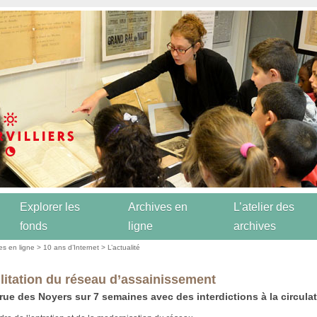
Explorer les
Archives en
L’atelier des
fonds
ligne
archives
es en ligne
>
10 ans d’Internet
>
L’actualité
litation du réseau d’assainissement
rue des Noyers sur 7 semaines avec des interdictions à la circulat