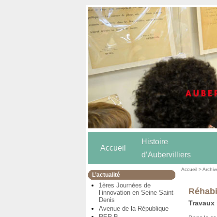
Histoire
Accueil
d’Aubervilliers
Accueil
>
Archiv
L’actualité
1ères Journées de
Réhabi
l’innovation en Seine-Saint-
Denis
Travaux 
Avenue de la République
RER B